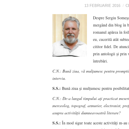
13 FEBRUARIE 2016
C
Despre Sergiu Someșan
mergând din blog în 
romanul apărea în foile
eu, cucerită atât subie
cititor fidel. De atun
prin antologii și prin
întrebări.
C.N.: Bună ziua, vă mulțumesc pentru promptitu
interviu.
S.S.:
Bună ziua şi mulţumesc pentru posibilitat
C.N.: De-a lungul timpului ați practicat meserii 
merceolog, topograf, armurier, electronist, pr
asupra activității dumneavoastră literare?
S.S.:
În mod sigur toate aceste activităţi m-au 