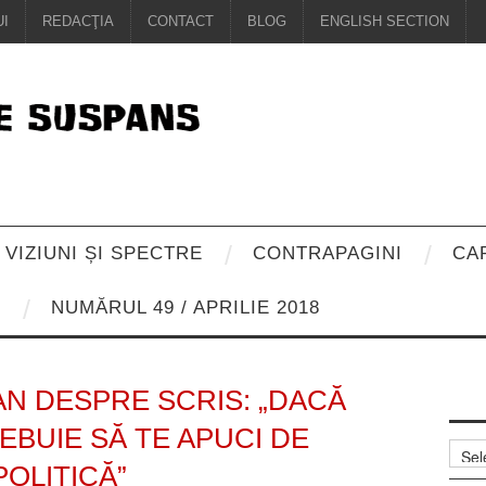
I
REDACŢIA
CONTACT
BLOG
ENGLISH SECTION
VIZIUNI ȘI SPECTRE
CONTRAPAGINI
CA
8
NUMĂRUL 49 / APRILIE 2018
N DESPRE SCRIS: „DACĂ
REBUIE SĂ TE APUCI DE
Arhiv
POLITICĂ”