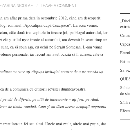
EZARINA NICOLAE
LEAVE A COMMENT
 am aflat prima dată în octombrie 2012, când am descoperit,
„Disc
blog, romanul „Apocalipsa după Ceaușescu”. La acea vreme,
extrat
ton, câte două-trei capitole în fiecare joi, pe blogul autorului, iar
Cenac
ct cât și stilul ușor ironic al autorului, am devenit în scurt timp un
Căpcău
ci sunt, ca să spun așa, cu ochii pe Sergiu Someșan. L-am vânat
Eternă
 volume personale, iar recent am avut ocazia să îi adresez câteva
Patimi
Să vez
dinea cu care ați răspuns invitației noastre de a ne acorda un
QUE
Subte
ea de a comunica cu cititorii revistei dumneavoastră.
de sâ
pe cât de diferite, pe atât de interesante – ați fost, pe rând,
Shin 
ofesor de limba română. Cum și-au lăsat aceste ocupații amprenta
Efect
marcat într-un fel sau altul. Unele mai mult, altele mai puţin, dar