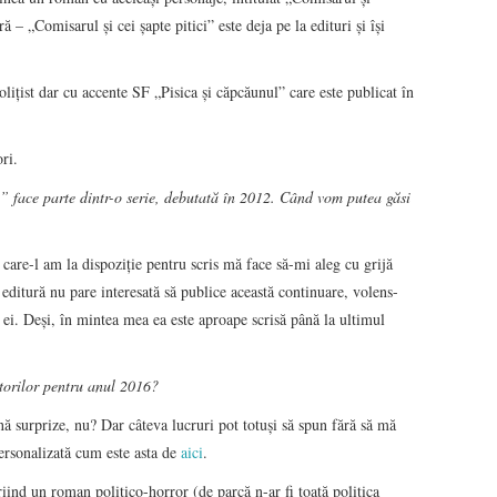
ă – „Comisarul şi cei şapte pitici” este deja pe la edituri şi îşi
oliţist dar cu accente SF „Pisica şi căpcăunul” care este publicat în
ori.
face parte dintr-o serie, debutată în 2012. Când vom putea găsi
care-l am la dispoziţie pentru scris mă face să-mi aleg cu grijă
editură nu pare interesată să publice această continuare, volens-
a ei. Deşi, în mintea mea ea este aproape scrisă până la ultimul
titorilor pentru anul 2016?
nă surprize, nu? Dar câteva lucruri pot totuşi să spun fără să mă
personalizată cum este asta de
aici
.
riind un roman politico-horror (de parcă n-ar fi toată politica