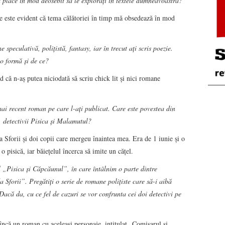
ă place în mod deosebit să le explorați în textele dumneavoastră?
le este evident că tema călătoriei în timp mă obsedează în mod
ne speculativă, polițistă, fantasy, iar în trecut ați scris poezie.
io formă și de ce?
 că n-aş putea niciodată să scriu chick lit şi nici romane
ai recent roman pe care l-ați publicat. Care este povestea din
i, detectivii Pisica și Malamutul?
 Sforii şi doi copii care mergeu înaintea mea. Era de 1 iunie şi o
 o pisică, iar băieţelul încerca să imite un căţel.
 „Pisica și Căpcăunul”, în care întâlnim o parte dintre
 Sforii”. Pregătiți o serie de romane polițiste care să-i aibă
acă da, cu ce fel de cazuri se vor confrunta cei doi detectivi pe
a încă un roman cu aceleaşi personaje, intitulat „Comisarul şi