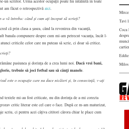
pe-un scriitor. Urma acestor ocupaţii poate fin întâlnită în toate
ecut am făcut o retrospectivă
aici
.
Mirc
in a vă întreba: când și cum ați început să scrieți?
Tavi
l
cred că prin clasa a şasea, când la revenirea din vacanţă,
Coca
despr
mult banala compunere despre cum mi-am petrecut vacanţa, încât l-
munci
tunci criticile celor care nu puteau să scrie, ci doar să critice.
carti
crieți?
Eddie
Dacă vrei bani,
rămâne pasiunea şi dorinţa de a crea lumi noi.
Milos
glorie, trebuie să joci fotbal sau să cânţi manele
.
isul este o ocupație care nu duce nicăieri și, în consecință, v-ați
d textele mi-au fost criticate, nu din dorinţa de a-mi corecta
grozav critic literar este cel care o face. După ce m-am maturizat,
 scriu, ci pentru acei câţiva cititori cărora chiar le place cum