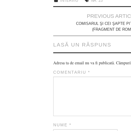
INTERVIU
NR. 23
Post
PREVIOUS ARTI
navigation
COMISARUL ŞI CEI ŞAPTE PI
(FRAGMENT DE ROM
LASĂ UN RĂSPUNS
Adresa ta de email nu va fi publicată.
Câmpuril
COMENTARIU
*
NUME
*