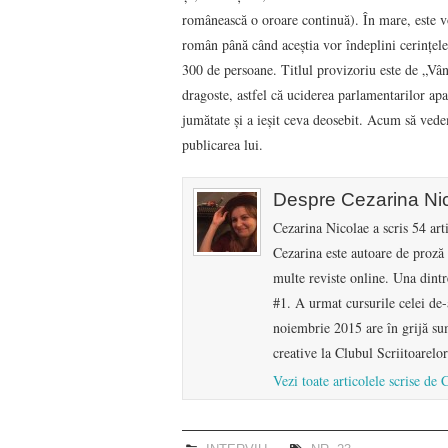
românească o oroare continuă). În mare, este v
român până când aceştia vor îndeplini cerinţel
300 de persoane. Titlul provizoriu este de „Vân
dragoste, astfel că uciderea parlamentarilor ap
jumătate şi a ieşit ceva deosebit. Acum să vede
publicarea lui.
Despre Cezarina Ni
Cezarina Nicolae a scris 54 art
Cezarina este autoare de proză
multe reviste online. Una dintr
#1. A urmat cursurile celei de-
noiembrie 2015 are în grijă su
creative la Clubul Scriitoarelor 
Vezi toate articolele scrise de