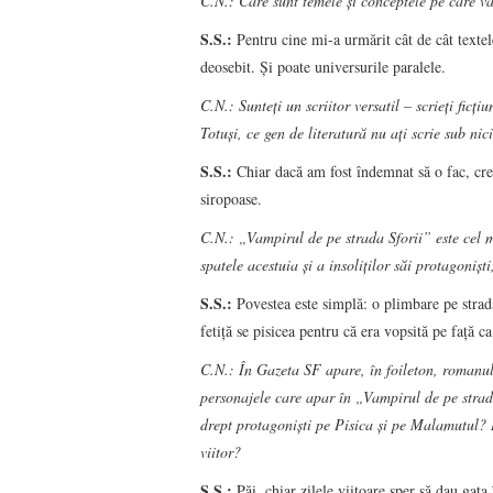
C.N.: Care sunt temele și conceptele pe care v
S.S.:
Pentru cine mi-a urmărit cât de cât texte
deosebit. Şi poate universurile paralele.
C.N.: Sunteți un scriitor versatil – scrieți ficțiu
Totuși, ce gen de literatură nu ați scrie sub nic
S.S.:
Chiar dacă am fost îndemnat să o fac, cred
siropoase.
C.N.: „Vampirul de pe strada Sforii” este cel m
spatele acestuia și a insoliților săi protagonișt
S.S.:
Povestea este simplă: o plimbare pe strada
fetiţă se pisicea pentru că era vopsită pe faţă ca
C.N.: În Gazeta SF apare, în foileton, romanul
personajele care apar în „Vampirul de pe strada
drept protagoniști pe Pisica și pe Malamutul? D
viitor?
S.S.:
Păi, chiar zilele viitoare sper să dau gat