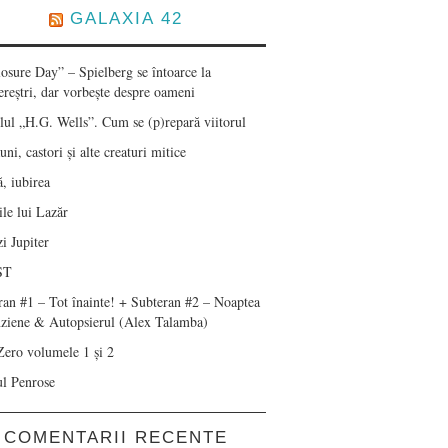
GALAXIA 42
losure Day” – Spielberg se întoarce la
ereștri, dar vorbește despre oameni
lul „H.G. Wells”. Cum se (p)repară viitorul
ni, castori și alte creaturi mitice
, iubirea
le lui Lazăr
i Jupiter
ST
ran #1 – Tot înainte! + Subteran #2 – Noaptea
nziene & Autopsierul (Alex Talamba)
Zero volumele 1 și 2
ul Penrose
COMENTARII RECENTE