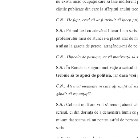
nu există nicio ocupaţie care să lase indiferent 
cărţile publicate din care la sfârşitul anului tr
C.N.: De fapt, cred că ar fi trebuit să încep pr
S.S.:
Primul text cu adevărat literar l-am scris 
profesorului meu de atunci i-a plăcut atât de 
a afişat la gazeta de perete, atrăgându-mi de pe a
C.N.:
Dincolo de pasiune, ce vă motivează să s
S.S.:
În România singura motivaţie a scrisului 
trebuie să te apuci de politică,
dacă vrei 
iar
C.N.: Ați avut momente în care ați simțit că scr
gândit să renunțați?
S.S.:
Cel mai mult am vrut să renunţ atunci cân
scrisul, ci din dorinţa de a demonstra lumii ce 
mi-am dat seama că nu pentru astfel de personaje
scriu.