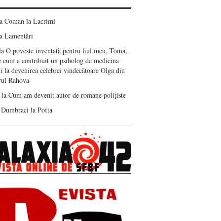
ea Coman
la
Lacrimi
a
Lamentări
la
O poveste inventată pentru fiul meu, Toma,
e cum a contribuit un psiholog de medicina
i la devenirea celebrei vindecătoare Olga din
erul Rahova
la
Cum am devenit autor de romane polițiste
 Dumbraci
la
Pofta