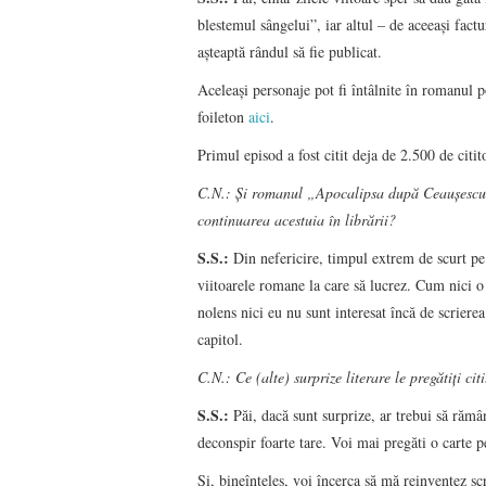
blestemul sângelui”, iar altul – de aceeaşi factur
aşteaptă rândul să fie publicat.
Aceleaşi personaje pot fi întâlnite în romanul p
foileton
aici
.
Primul episod a fost citit deja de 2.500 de citit
C.N.: Și romanul „Apocalipsa după Ceaușescu” 
continuarea acestuia în librării?
S.S.:
Din nefericire, timpul extrem de scurt pe 
viitoarele romane la care să lucrez. Cum nici o 
nolens nici eu nu sunt interesat încă de scriere
capitol.
C.N.: Ce (alte) surprize literare le pregătiți ci
S.S.:
Păi, dacă sunt surprize, ar trebui să rămâ
deconspir foarte tare. Voi mai pregăti o carte 
Și, bineînţeles, voi încerca să mă reinventez sc