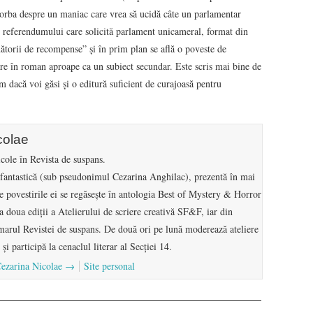
orba despre un maniac care vrea să ucidă câte un parlamentar
e referendumului care solicită parlament unicameral, format din
ătorii de recompense” şi în prim plan se află o poveste de
are în roman aproape ca un subiect secundar. Este scris mai bine de
m dacă voi găsi şi o editură suficient de curajoasă pentru
colae
icole în Revista de suspans.
 fantastică (sub pseudonimul Cezarina Anghilac), prezentă în mai
e povestirile ei se regăsește în antologia Best of Mystery & Horror
a doua ediții a Atelierului de scriere creativă SF&F, iar din
marul Revistei de suspans. De două ori pe lună moderează ateliere
și participă la cenaclul literar al Secției 14.
 Cezarina Nicolae
→
Site personal