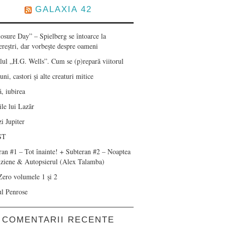
GALAXIA 42
losure Day” – Spielberg se întoarce la
ereștri, dar vorbește despre oameni
lul „H.G. Wells”. Cum se (p)repară viitorul
ni, castori și alte creaturi mitice
, iubirea
le lui Lazăr
i Jupiter
ST
ran #1 – Tot înainte! + Subteran #2 – Noaptea
nziene & Autopsierul (Alex Talamba)
Zero volumele 1 și 2
ul Penrose
COMENTARII RECENTE