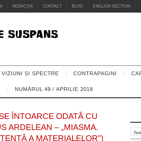
I
REDACŢIA
CONTACT
BLOG
ENGLISH SECTION
VIZIUNI ȘI SPECTRE
CONTRAPAGINI
CA
8
NUMĂRUL 49 / APRILIE 2018
SE ÎNTOARCE ODATĂ CU
US ARDELEAN – „MIASMA.
Arhiv
STENȚĂ A MATERIALELOR”)