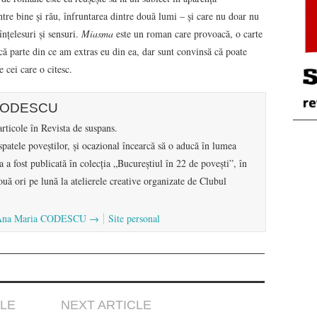
intre bine și rău, înfruntarea dintre două lumi – și care nu doar nu
 înțelesuri și sensuri.
Miasma
este un roman care provoacă, o carte
ă parte din ce am extras eu din ea, dar sunt convinsă că poate
e cei care o citesc.
 CODESCU
rticole în Revista de suspans.
patele poveștilor, și ocazional încearcă să o aducă în lumea
a a fost publicată în colecția „Bucureștiul în 22 de povești”, în
uă ori pe lună la atelierele creative organizate de Clubul
 de Ana Maria CODESCU
→
Site personal
CLE
NEXT ARTICLE