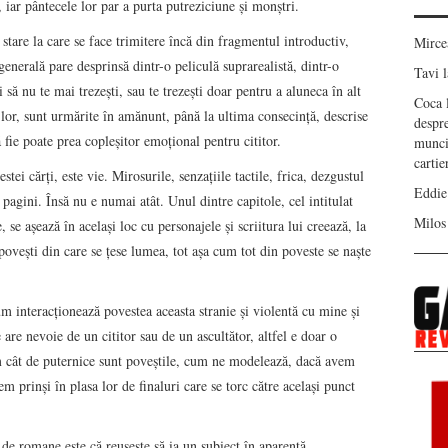
iar pântecele lor par a purta putreziciune și monștri.
stare la care se face trimitere încă din fragmentul introductiv,
Mirc
enerală pare desprinsă dintr-o peliculă suprarealistă, dintr-o
Tavi
l
 să nu te mai trezești, sau te trezești doar pentru a aluneca în alt
Coca
le lor, sunt urmărite în amănunt, până la ultima consecință, descrise
despr
fie poate prea copleşitor emoţional pentru cititor.
munci
carti
stei cărți, este vie. Mirosurile, senzațiile tactile, frica, dezgustul
Eddie
 pagini. Însă nu e numai atât. Unul dintre capitole, cel intitulat
Milos
e, se așează în același loc cu personajele și scriitura lui creează, la
povești din care se țese lumea, tot așa cum tot din poveste se naște
m interacționează povestea aceasta stranie și violentă cu mine și
are nevoie de un cititor sau de un ascultător, altfel e doar o
am cât de puternice sunt poveștile, cum ne modelează, dacă avem
em prinși în plasa lor de finaluri care se torc către același punct
 de romane este că reușește să ia un subiect în aparență