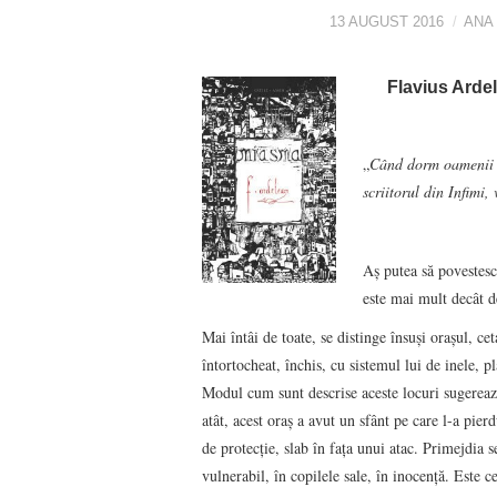
13 AUGUST 2016
ANA
Flavius Arde
„
Când dorm oamenii d
scriitorul din Infimi, 
Aș putea să povestesc
este mai mult decât d
Mai întâi de toate, se distinge însuși orașul, c
întortocheat, închis, cu sistemul lui de inele, p
Modul cum sunt descrise aceste locuri sugereaz
atât, acest oraş a avut un sfânt pe care l-a pierd
de protecție, slab în fața unui atac. Primejdia s
vulnerabil, în copilele sale, în inocență. Este 