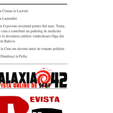
ea Coman
la
Lacrimi
a
Lamentări
la
O poveste inventată pentru fiul meu, Toma,
e cum a contribuit un psiholog de medicina
i la devenirea celebrei vindecătoare Olga din
erul Rahova
la
Cum am devenit autor de romane polițiste
 Dumbraci
la
Pofta