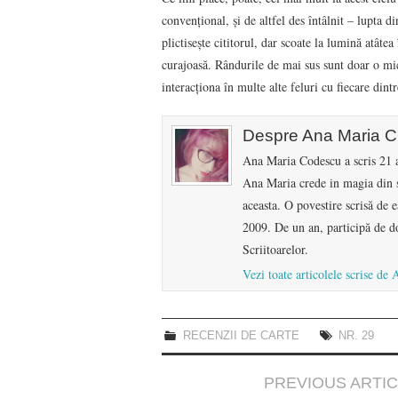
convențional, și de altfel des întâlnit – lupta d
plictiseşte cititorul, dar scoate la lumină atâtea
curajoasă. Rândurile de mai sus sunt doar o mic
interacționa în multe alte feluri cu fiecare dintr
Despre Ana Maria
Ana Maria Codescu a scris 21 a
Ana Maria crede in magia din s
aceasta. O povestire scrisă de e
2009. De un an, participă de do
Scriitoarelor.
Vezi toate articolele scrise
RECENZII DE CARTE
NR. 29
Post
PREVIOUS ARTI