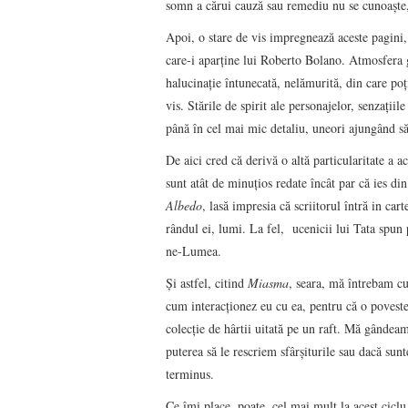
somn a cărui cauză sau remediu nu se cunoaște, 
Apoi, o stare de vis impregnează aceste pagini, 
care-i aparține lui Roberto Bolano. Atmosfera g
halucinaţie întunecată, nelămurită, din care poți
vis. Stările de spirit ale personajelor, senzații
până în cel mai mic detaliu, uneori ajungând să 
De aici cred că derivă o altă particularitate a ace
sunt atât de minuțios redate încât par că ies din
Albedo
, lasă impresia că scriitorul întră in cart
rândul ei, lumi. La fel, ucenicii lui Tata spun 
ne-Lumea.
Și astfel, citind
Miasma
, seara, mă întrebam cu
cum interacționez eu cu ea, pentru că o poveste 
colecție de hârtii uitată pe un raft. Mă gânde
puterea să le rescriem sfârșiturile sau dacă sunt
terminus.
Ce îmi place, poate, cel mai mult la acest ciclu