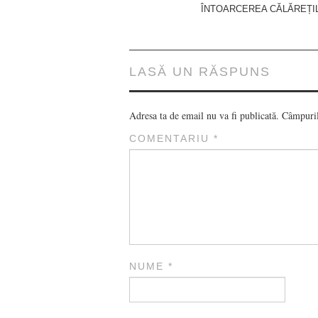
navigation
ÎNTOARCEREA CĂLĂREȚI
LASĂ UN RĂSPUNS
Adresa ta de email nu va fi publicată.
Câmpuril
COMENTARIU
*
NUME
*