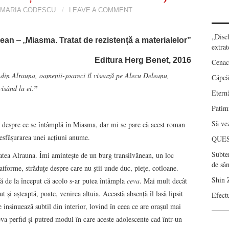
 MARIA CODESCU
LEAVE A COMMENT
„Disc
lean
– „
Miasma. Tratat de rezisten
ță a materialelor”
extrat
Editura Herg Benet, 2016
Cenac
in Alrauna, oamenii-șoareci îl visează pe Alecu Deleanu,
Căpcău
visând la ei.
”
Eternă
Patimi
Să vez
 despre ce se întâmplă în Miasma, dar mi se pare că acest roman
esfășurarea unei acțiuni anume.
QUE
Subte
etatea Alrauna. Îmi amintește de un burg transilvănean, un loc
de sâ
latforme, străduțe despre care nu știi unde duc, piețe, cotloane.
Shin 
ă de la început că acolo s-ar putea întâmpla
ceva
. Mai mult decât
ut şi așteaptă, poate, venirea altuia. Această absenţă îl lasă lipsit
Efect
e insinuează subtil din interior, lovind în ceea ce are orașul mai
ceva perfid și putred modul în care aceste adolescente cad într-un