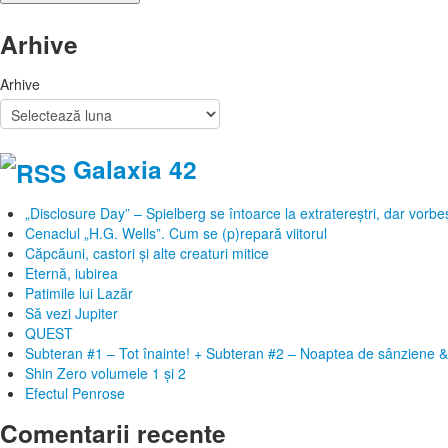
Arhive
Arhive
Galaxia 42
„Disclosure Day” – Spielberg se întoarce la extratereștri, dar vor
Cenaclul „H.G. Wells”. Cum se (p)repară viitorul
Căpcăuni, castori și alte creaturi mitice
Eternă, iubirea
Patimile lui Lazăr
Să vezi Jupiter
QUEST
Subteran #1 – Tot înainte! + Subteran #2 – Noaptea de sânziene &
Shin Zero volumele 1 și 2
Efectul Penrose
Comentarii recente