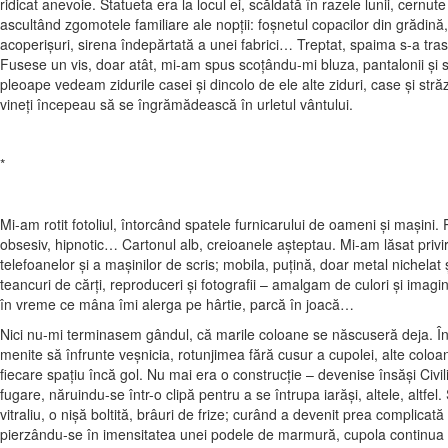
ridicat anevoie. Statueta era la locul ei, scăldată în razele lunii, ce
ascultând zgomotele familiare ale nopţii: foşnetul copacilor din grădină
acoperişuri, sirena îndepărtată a unei fabrici… Treptat, spaima s-a tra
Fusese un vis, doar atât, mi-am spus scoţându-mi bluza, pantalonii şi 
pleoape vedeam zidurile casei şi dincolo de ele alte ziduri, case şi st
vineţi începeau să se îngrămădească în urletul vântului.
*
Mi-am rotit fotoliul, întorcând spatele furnicarului de oameni şi maşin
obsesiv, hipnotic… Cartonul alb, creioanele aşteptau. Mi-am lăsat privir
telefoanelor şi a maşinilor de scris; mobila, puţină, doar metal nichelat şi 
teancuri de cărţi, reproduceri şi fotografii – amalgam de culori şi imag
în vreme ce mâna îmi alerga pe hârtie, parcă în joacă…
Nici nu-mi terminasem gândul, că marile coloane se născuseră deja. Înalte
menite să înfrunte veşnicia, rotunjimea fără cusur a cupolei, alte coloane
fiecare spaţiu încă gol. Nu mai era o construcţie – devenise însăşi Civil
fugare, năruindu-se într-o clipă pentru a se întrupa iarăşi, altele, altf
vitraliu, o nişă boltită, brâuri de frize; curând a devenit prea complica
pierzându-se în imensitatea unei podele de marmură, cupola continua să