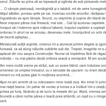
cerul. Zidurile au prins să se topească şi oglinda de sub picioarele mel
… O câmpie pietroasă, nemărginită şi o tabără: mii de vetre fumegânde
tăişul săbiilor, puneau şeile pe cai, încercau corzile arcurilor, răvăşeau 
îngustându-se spre tâmple. Scunzi, cu veşminte şi cuşme din blană de l
fiece mişcare părea mai firească, mai iute… Caii îşi scuturau capetele
început să-i îndemne spre mijlocul taberei, tropotul copitelor a copleş
ordonau în şiruri ce se arcuiau, deveneau inele, înconjurând un ochi răm
de beznă aşteptau…
Miniaturală suliţă argintie, creionul mi-a alunecat printre degete şi zg
furioasă, ca să alung nălucile cuibărite sub ele. Treptat, imaginile mi
aplecat din nou asupra Construcţiei. Numai că împletirea fără de răgaz,
măreţie – nu mai păstra decât ordinea seacă a nemişcării. M-am sculat ş
Am mers multă vreme pe străzi, sub un soare blând, care îndulcea cont
omenesc ce umplea trotuarul, cu o senzaţie de uşurare: nu eram decât o 
nimeni nu mă putea găsi în mulţimea anonimă…
Apoi mi-am amintit că nu mâncasem nimic toată ziua. Am intrat în primul
mai risipit teama. Un pahar de coniac şi lumea s-a învăluit într-o ceaţă
privea pe furiş, făcându-şi de lucru la mesele din jur. Afară, vremea am
brunetă a cărei rochie părea o teacă prea strâmtă, un copil cu o minge
verii.