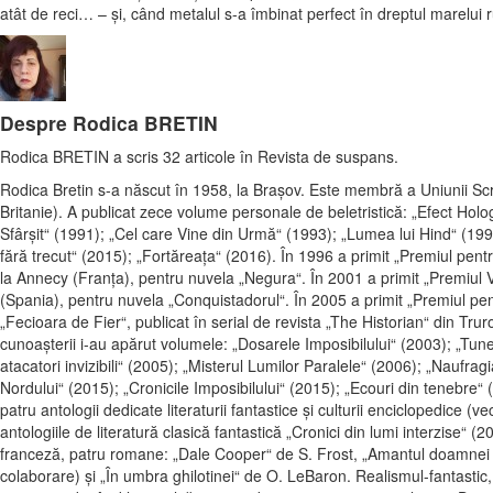
atât de reci… – şi, când metalul s-a îmbinat perfect în dreptul marelui r
Despre Rodica BRETIN
Rodica BRETIN a scris 32 articole în Revista de suspans.
Rodica Bretin s-a născut în 1958, la Braşov. Este membră a Uniunii Scr
Britanie). A publicat zece volume personale de beletristică: „Efect Holo
Sfârşit“ (1991); „Cel care Vine din Urmă“ (1993); „Lumea lui Hind“ (19
fără trecut“ (2015); „Fortăreaţa“ (2016). În 1996 a primit „Premiul pentr
la Annecy (Franţa), pentru nuvela „Negura“. În 2001 a primit „Premiul V
(Spania), pentru nuvela „Conquistadorul“. În 2005 a primit „Premiul pe
„Fecioara de Fier“, publicat în serial de revista „The Historian“ din Trur
cunoaşterii i-au apărut volumele: „Dosarele Imposibilului“ (2003); „Tune
atacatori invizibili“ (2005); „Misterul Lumilor Paralele“ (2006); „Naufragi
Nordului“ (2015); „Cronicile Imposibilului“ (2015); „Ecouri din tenebre“ 
patru antologii dedicate literaturii fantastice şi culturii enciclopedice (v
antologiile de literatură clasică fantastică „Cronici din lumi interzise“ (
franceză, patru romane: „Dale Cooper“ de S. Frost, „Amantul doamnei C
colaborare) şi „În umbra ghilotinei“ de O. LeBaron. Realismul-fantastic, 