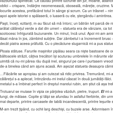
văzduhului spintecat. Ce căutau printre lucrurile din jur, moarte, adânci
oblici – crispare, îndârjire neomenească, oboseală, măreţie, cruzime. 
locurile acestea, prefăcând totul în sânge şi scrum. Ca un trăsnet – 
apoi apele istoriei o spălaseră, o luaseră cu ele, ştergându-i amintirea.
Paşii, înceţi, ezitanţi, m-au făcut să mă întorc; un bătrân ivit parcă de
arătat călăreţul verde a dat din umeri – statueta era de vânzare, ca t
scotocesc înfrigurată buzunarele. Un minut, încă unul. Apoi mi-am ami
lăsat mâna în jos, zâmbind subţire. Dar zâmbetul i-a încremenit brusc –
decât piatra aceea prăfuită. Cu o plecăciune slugarnică mi-a pus statu
Ploaia stătuse. Farurile maşinilor pipăiau seara ca nişte bastoane de orb
băltoacele străzii, câţiva trecători îşi scuturau umbrelele în mărunte vâ
uimită că nu-mi părea rău după inel, singurul pe care-l purtasem vreod
de-a binelea când am ajuns acasă. Am aşezat statueta deasupra căminului
…Flăcările se apropiau şi am cutezat să ridic privirea. Tremurând, mi-
călăreţul s-a aplecat, întinzându-mi inelul căscat în două jumătăţi-fălci.
metalul s-a îmbinat perfect în dreptul marelui rubin, am ştiut că aşa treb
Trotuarul se muiase în vipia ce pârjolea văzduh, pietre, trupuri.
El
mi-a 
lungi, de mătase. Copite şi tălpi se afundau în asfaltul fierbinte, din 
mai departe, printre carcasele de tablă incandescentă, printre leşurile
M-am trezit ţipând, cu ochii larg deschişi, cu buzele arse. Adormisem în