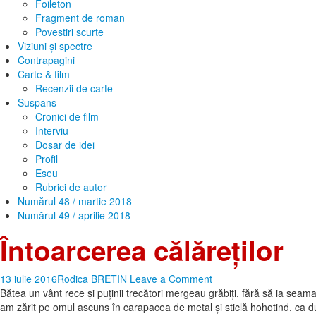
Foileton
Fragment de roman
Povestiri scurte
Viziuni și spectre
Contrapagini
Carte & film
Recenzii de carte
Suspans
Cronici de film
Interviu
Dosar de idei
Profil
Eseu
Rubrici de autor
Numărul 48 / martie 2018
Numărul 49 / aprilie 2018
Întoarcerea călăreților
13 iulie 2016
Rodica BRETIN
Leave a Comment
Bătea un vânt rece şi puţinii trecători mergeau grăbiţi, fără să ia sea
am zărit pe omul ascuns în carapacea de metal şi sticlă hohotind, ca d