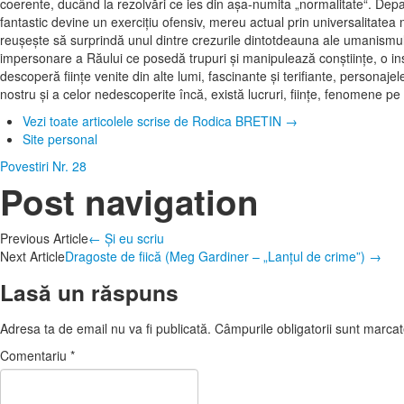
coerente, ducând la rezolvări ce ies din aşa-numita „normalitate“. Dep
fantastic devine un exerciţiu ofensiv, mereu actual prin universalitatea 
reuşeşte să surprindă unul dintre crezurile dintotdeauna ale umanismulu
impersonare a Răului ce posedă trupuri şi manipulează conştiinţe, o ins
descoperă fiinţe venite din alte lumi, fascinante şi terifiante, personaje
nostru şi a celor nedescoperite încă, există lucruri, fiinţe, fenomene p
Vezi toate articolele scrise de Rodica BRETIN
→
Site personal
Povestiri
Nr. 28
Post navigation
Previous Article
←
Și eu scriu
Next Article
Dragoste de fiică (Meg Gardiner – „Lanțul de crime”)
→
Lasă un răspuns
Adresa ta de email nu va fi publicată.
Câmpurile obligatorii sunt marca
Comentariu
*