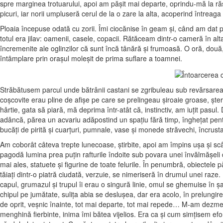
spre marginea trotuarului, apoi am păşit mai departe, oprindu-mă la ră
picuri, iar norii umpluseră cerul de la o zare la alta, acoperind întreaga
Ploaia începuse odată cu zorii. Îmi ciocănise în geam şi, când am dat p
totul era jilav: oamenii, casele, copacii. Rătăceam dintr-o cameră în alt
încremenite ale oglinzilor că sunt încă tânără şi frumoasă. O oră, două
întâmplare prin oraşul moleşit de prima suflare a toamnei.
Străbătusem parcul unde bătrânii castani se zgribuleau sub revărsarea co
coşcovite erau pline de afişe pe care se prelingeau şiroaie groase, şt
hârtie, gata să piară, mă deprima într-atât că, instinctiv, am iuţit pasul. 
adâncă, părea un acvariu adăpostind un spaţiu fără timp, îngheţat pentr
bucăţi de pirită şi cuarţuri, pumnale, vase şi monede străvechi, încrusta
Am coborât câteva trepte lunecoase, ştirbite, apoi am împins uşa şi sc
pagodă lumina prea puţin rafturile îndoite sub povara unei învălmăşeli de
mai ales, statuete şi figurine de toate felurile. În penumbră, obiectele 
tăiaţi dintr-o piatră ciudată, verzuie, se nimeriseră în drumul unei ra
capul, grumazul şi trupul îi erau o singură linie, omul se ghemuise în şa
chipul pe jumătate, suliţa abia se desluşea, dar era acolo, în prelungi
de oprit, veşnic înainte, tot mai departe, tot mai repede… M-am dezmeti
menghină fierbinte, inima îmi bătea vijelios. Era ca şi cum simţisem efor