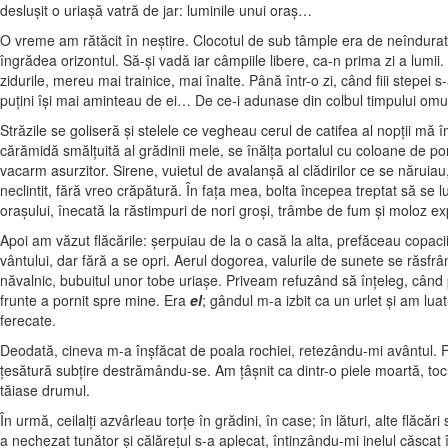
desluşit o uriaşă vatră de jar: luminile unui oraş…
O vreme am rătăcit în neştire. Clocotul de sub tâmple era de neîndurat 
îngrădea orizontul. Să-şi vadă iar câmpiile libere, ca-n prima zi a lumi
zidurile, mereu mai trainice, mai înalte. Până într-o zi, când fiii stepei
puţini îşi mai aminteau de ei… De ce-i adunase din colbul timpului omu
Străzile se goliseră şi stelele ce vegheau cerul de catifea al nopţii mă
cărămidă smălţuită al grădinii mele, se înălţa portalul cu coloane de po
vacarm asurzitor. Sirene, vuietul de avalanşă al clădirilor ce se nărui
neclintit, fără vreo crăpătură. În faţa mea, bolta începea treptat să s
oraşului, înecată la răstimpuri de nori groşi, trâmbe de fum şi moloz e
Apoi am văzut flăcările: şerpuiau de la o casă la alta, prefăceau copacii
vântului, dar fără a se opri. Aerul dogorea, valurile de sunete se răsfr
năvalnic, bubuitul unor tobe uriaşe. Priveam refuzând să înţeleg, când pri
frunte a pornit spre mine. Era
el
; gândul m-a izbit ca un urlet şi am luat
ferecate.
Deodată, cineva m-a înşfăcat de poala rochiei, retezându-mi avântul. F
ţesătură subţire destrămându-se. Am ţâşnit ca dintr-o piele moartă, tocu
tăiase drumul.
În urmă, ceilalţi azvârleau torţe în grădini, în case; în lături, alte fl
a nechezat tunător şi călăreţul s-a aplecat, întinzându-mi inelul căscat î