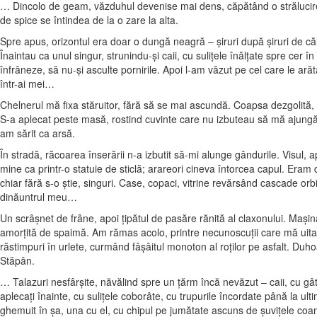
… Dincolo de geam, văzduhul devenise mai dens, căpătând o strălucire v
de spice se întindea de la o zare la alta.
Spre apus, orizontul era doar o dungă neagră – şiruri după şiruri de c
Înaintau ca unul singur, strunindu-şi caii, cu suliţele înălţate spre cer 
înfrâneze, să nu-şi asculte pornirile. Apoi l-am văzut pe cel care le arăta
într-ai mei…
Chelnerul mă fixa stăruitor, fără să se mai ascundă. Coapsa dezgolită, 
S-a aplecat peste masă, rostind cuvinte care nu izbuteau să mă ajungă –
am sărit ca arsă.
În stradă, răcoarea înserării n-a izbutit să-mi alunge gândurile. Visu
mine ca printr-o statuie de sticlă; arareori cineva întorcea capul. Eram 
chiar fără s-o ştie, singuri. Case, copaci, vitrine revărsând cascade orb
dinăuntrul meu…
Un scrâşnet de frâne, apoi ţipătul de pasăre rănită al claxonului. Maşi
amorţită de spaimă. Am rămas acolo, printre necunoscuţii care mă uitase
răstimpuri în urlete, curmând fâşâitul monoton al roţilor pe asfalt. Duho
Stăpân.
… Talazuri nesfârşite, năvălind spre un ţărm încă nevăzut – caii, cu gât
aplecaţi înainte, cu suliţele coborâte, cu trupurile încordate până la ul
ghemuit în şa, una cu el, cu chipul pe jumătate ascuns de şuviţele coa