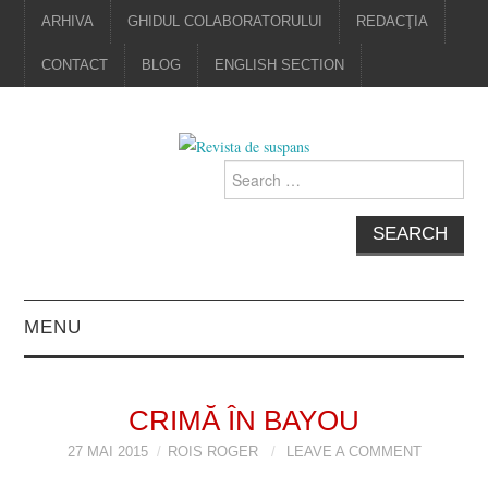
ARHIVA
GHIDUL COLABORATORULUI
REDACŢIA
CONTACT
BLOG
ENGLISH SECTION
Search
for:
MENU
EDITORIAL
CRIMĂ ÎN BAYOU
PROZĂ
27 MAI 2015
ROIS ROGER
LEAVE A COMMENT