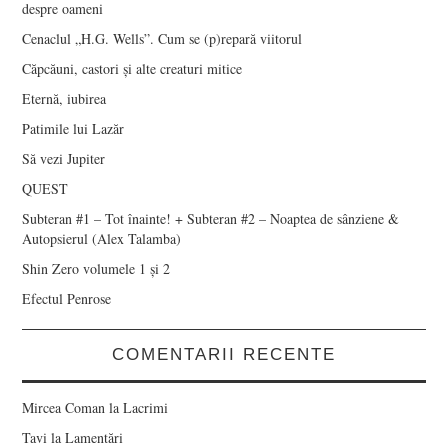
despre oameni
Cenaclul „H.G. Wells”. Cum se (p)repară viitorul
Căpcăuni, castori și alte creaturi mitice
Eternă, iubirea
Patimile lui Lazăr
Să vezi Jupiter
QUEST
Subteran #1 – Tot înainte! + Subteran #2 – Noaptea de sânziene &
Autopsierul (Alex Talamba)
Shin Zero volumele 1 și 2
Efectul Penrose
COMENTARII RECENTE
Mircea Coman
la
Lacrimi
Tavi
la
Lamentări