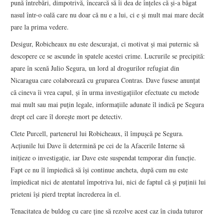
pună întrebări, dimpotrivă, încearcă să îi dea de înţeles că şi-a băgat
nasul într-o oală care nu doar că nu e a lui, ci e şi mult mai mare decât
pare la prima vedere.
Desigur, Robicheaux nu este descurajat, ci motivat şi mai puternic să
descopere ce se ascunde în spatele acestei crime. Lucrurile se precipită:
apare în scenă Julio Segura, un lord al drogurilor refugiat din
Nicaragua care colaborează cu gruparea Contras. Dave fusese anunţat
că cineva îi vrea capul, şi în urma investigaţiilor efectuate cu metode
mai mult sau mai puţin legale, informaţiile adunate îl indică pe Segura
drept cel care îl doreşte mort pe detectiv.
Clete Purcell, partenerul lui Robicheaux, îl împuşcă pe Segura.
Acţiunile lui Dave îi determină pe cei de la Afacerile Interne să
iniţieze o investigaţie, iar Dave este suspendat temporar din funcţie.
Fapt ce nu îl împiedică să îşi continue ancheta, după cum nu este
împiedicat nici de atentatul împotriva lui, nici de faptul că şi puţinii lui
prieteni îşi pierd treptat încrederea în el.
Tenacitatea de buldog cu care ţine să rezolve acest caz în ciuda tuturor