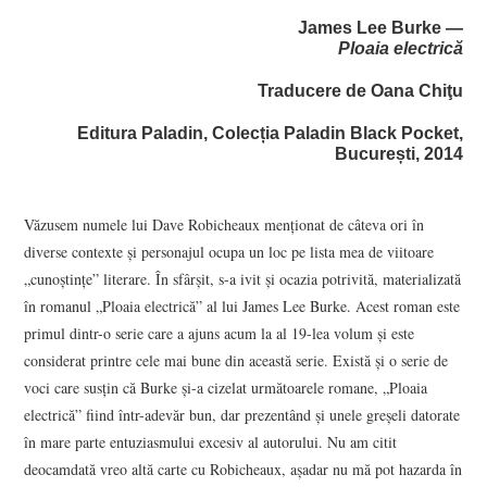
VIZIUNI ȘI SPECTRE
James Lee Burke —
Ploaia electrică
CONTRAPAGINI
Traducere de Oana Chiţu
CARTE & FILM
Editura Paladin, Colecția Paladin Black Pocket,
București, 2014
SUSPANS
Văzusem numele lui Dave Robicheaux menţionat de câteva ori în
NUMĂRUL 48 /
diverse contexte şi personajul ocupa un loc pe lista mea de viitoare
„cunoştinţe” literare. În sfârşit, s-a ivit şi ocazia potrivită, materializată
MARTIE 2018
în romanul „Ploaia electrică” al lui James Lee Burke. Acest roman este
primul dintr-o serie care a ajuns acum la al 19-lea volum şi este
NUMĂRUL 49 /
considerat printre cele mai bune din această serie. Există şi o serie de
voci care susţin că Burke şi-a cizelat următoarele romane, „Ploaia
APRILIE 2018
electrică” fiind într-adevăr bun, dar prezentând şi unele greşeli datorate
în mare parte entuziasmului excesiv al autorului. Nu am citit
deocamdată vreo altă carte cu Robicheaux, aşadar nu mă pot hazarda în