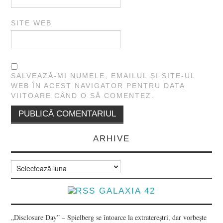
SITE WEB
SALVEAZĂ-MI NUMELE, EMAILUL ȘI SITE-UL
WEB ÎN ACEST NAVIGATOR PENTRU DATA
VIITOARE CÂND O SĂ COMENTEZ.
ARHIVE
Arhive
GALAXIA 42
„Disclosure Day” – Spielberg se întoarce la extratereștri, dar vorbește