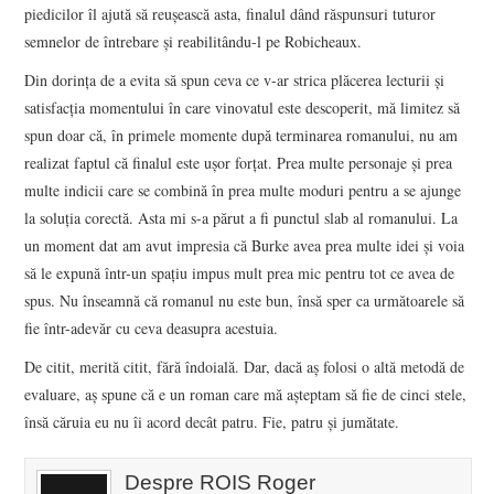
piedicilor îl ajută să reuşească asta, finalul dând răspunsuri tuturor
semnelor de întrebare şi reabilitându-l pe Robicheaux.
Din dorinţa de a evita să spun ceva ce v-ar strica plăcerea lecturii şi
satisfacţia momentului în care vinovatul este descoperit, mă limitez să
spun doar că, în primele momente după terminarea romanului, nu am
realizat faptul că finalul este uşor forţat. Prea multe personaje şi prea
multe indicii care se combină în prea multe moduri pentru a se ajunge
la soluţia corectă. Asta mi s-a părut a fi punctul slab al romanului. La
un moment dat am avut impresia că Burke avea prea multe idei şi voia
să le expună într-un spaţiu impus mult prea mic pentru tot ce avea de
spus. Nu înseamnă că romanul nu este bun, însă sper ca următoarele să
fie într-adevăr cu ceva deasupra acestuia.
De citit, merită citit, fără îndoială. Dar, dacă aş folosi o altă metodă de
evaluare, aş spune că e un roman care mă aşteptam să fie de cinci stele,
însă căruia eu nu îi acord decât patru. Fie, patru şi jumătate.
Despre ROIS Roger