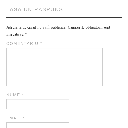
LASĂ UN RĂSPUNS
Adresa ta de email nu va fi publicată.
Câmpurile obligatorii sunt
marcate cu
*
COMENTARIU
*
NUME
*
EMAIL
*