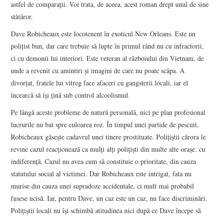
astfel de comparaţii. Voi trata, de aceea, acest roman drept unul de sine
stătăror.
Dave Robicheaux este locotenent în exoticul New Orleans. Este un
poliţist bun, dar care trebuie să lupte în primul rând nu cu infractorii,
ci cu demonii lui interiori. Este veteran al războiului din Vietnam, de
unde a revenit cu amintiri şi imagini de care nu poate scăpa. A
divorţat, fratele lui vitreg face afaceri cu gangsterii locali, iar el
încearcă să îşi ţină sub control alcoolismul.
Pe lângă aceste probleme de natură personală, nici pe plan profesional
lucrurile nu bat spre culoarea roz. În timpul unei partide de pescuit,
Robicheaux găseşte cadavrul unei tinere prostituate. Poliţiştii cărora le
revine cazul reacţionează ca mulţi alţi poliţişti din multe alte oraşe: cu
indiferenţă. Cazul nu avea cum să constituie o prioritate, din cauza
statutului social al victimei. Dar Robicheaux este intrigat, fata nu
murise din cauza unei supradoze accidentale, ci mult mai probabil
fusese ucisă. Iar, pentru Dave, un caz este un caz, nu face discriminări.
Poliţiştii locali nu îşi schimbă atitudinea nici după ce Dave începe să