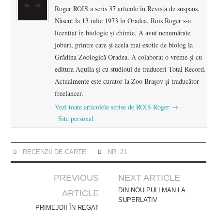
Roger ROIS a scris 37 articole în Revista de suspans.
Născut la 13 iulie 1973 în Oradea, Rois Roger s-a
licenţiat în biologie şi chimie. A avut nenumărate
joburi, printre care şi acela mai exotic de biolog la
Grădina Zoologică Oradea. A colaborat o vreme şi cu
editura Aquila şi cu studioul de traduceri Total Record.
Actualmente este curator la Zoo Brașov şi traducător
freelancer.
Vezi toate articolele scrise de ROIS Roger
→
Site personal
RECENZII DE CARTE
NR. 21
Post
PREVIOUS
NEXT ARTICLE
navigation
DIN NOU PULLMAN LA
ARTICLE
SUPERLATIV
PRIMEJDII ÎN REGAT