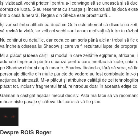
îşi vizitează vechii prieteni pentru a-i convinge să se unească şi să du
dornici de luptă. S-au resemnat cu situaţia şi încearcă să îşi ducă exi
într-o casă funerară, Regina din Sheba este prostituată…
Îşi vor schimba atitudinea după ce Odin este chemat să discute cu zeii 
să revină la viaţă, iar zeii cei vechi sunt acum motivaţi să intre în războ
Nu continui cu detaliile, dar ceea ce am scris până aici ar trebui să f
va încheia odiseea lui Shadow şi care va fi rezultatul luptei de proporţi
Mi-a plăcut şi ideea cărţii, şi modul în care zeităţile egiptene, africane
adunate împreună pentru o cauză pentru care meritau să lupte, chiar da
pe Shadow chiar şi după moarte, Shadow făcând-o, fără să vrea, să fi
personaje diferite din multe puncte de vedere au fost combinate într-o 
acţiunea înaintează. Mi-a plăcut şi atribuirea calităţii de zei tehnologi
plăcut tot, inclusiv fragmentul final, reintrodus doar în această ediţie 
Gaiman a câştigat aşadar meciul decisiv. Asta mă face să vă recomand c
măcar nişte pasaje şi câteva idei care să vă fie plac.
Despre ROIS Roger