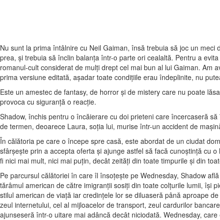
Nu sunt la prima întâlnire cu Neil Gaiman, însă trebuia să joc un meci de
prea, şi trebuia să înclin balanţa într-o parte ori cealaltă. Pentru a evita
romanul-cult considerat de mulţi drept cel mai bun al lui Gaiman. Am avu
prima versiune editată, aşadar toate condiţiile erau îndeplinite, nu put
Este un amestec de fantasy, de horror şi de mistery care nu poate lăsa i
provoca cu siguranţă o reacţie.
Shadow, închis pentru o încăierare cu doi prieteni care încercaseră să î
de termen, deoarece Laura, soţia lui, murise într-un accident de maşin
În călătoria pe care o începe spre casă, este abordat de un ciudat d
sfârșeşte prin a accepta oferta şi ajunge astfel să facă cunoştinţă cu
fi nici mai mult, nici mai puţin, decât zeităţi din toate timpurile şi din toat
Pe parcursul călătoriei în care îl însoţeşte pe Wednesday, Shadow află 
tărâmul american de către imigranţii sosiţi din toate colţurile lumii, îşi
stilul american de viaţă iar credinţele lor se diluaseră până aproape de
zeul internetului, cel al mijloacelor de transport, zeul cardurilor banc
ajunseseră într-o uitare mai adâncă decât niciodată. Wednesday, care e