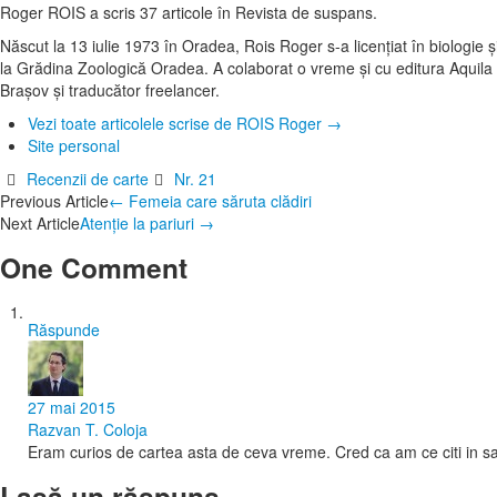
Roger ROIS a scris 37 articole în Revista de suspans.
Născut la 13 iulie 1973 în Oradea, Rois Roger s-a licenţiat în biologie ş
la Grădina Zoologică Oradea. A colaborat o vreme şi cu editura Aquila 
Brașov şi traducător freelancer.
Vezi toate articolele scrise de ROIS Roger
→
Site personal
Recenzii de carte
Nr. 21
Post
Previous Article
←
Femeia care săruta clădiri
Next Article
Atenţie la pariuri
→
navigation
One Comment
Răspunde
27 mai 2015
Razvan T. Coloja
Eram curios de cartea asta de ceva vreme. Cred ca am ce citi in 
Lasă un răspuns