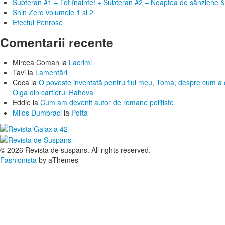
Subteran #1 – Tot înainte! + Subteran #2 – Noaptea de sânziene &
Shin Zero volumele 1 și 2
Efectul Penrose
Comentarii recente
Mircea Coman
la
Lacrimi
Tavi
la
Lamentări
Coca
la
O poveste inventată pentru fiul meu, Toma, despre cum a c
Olga din cartierul Rahova
Eddie
la
Cum am devenit autor de romane polițiste
Milos Dumbraci
la
Pofta
© 2026 Revista de suspans. All rights reserved.
Fashionista
by aThemes