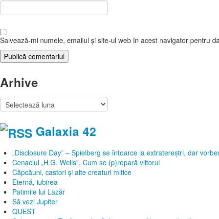
Salvează-mi numele, emailul și site-ul web în acest navigator pentru d
Arhive
Arhive
Galaxia 42
„Disclosure Day” – Spielberg se întoarce la extratereștri, dar vor
Cenaclul „H.G. Wells”. Cum se (p)repară viitorul
Căpcăuni, castori și alte creaturi mitice
Eternă, iubirea
Patimile lui Lazăr
Să vezi Jupiter
QUEST