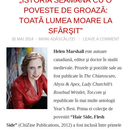
POVESTE DE GROAZĂ:
VIZIUNI ȘI SPECTRE
TOATĂ LUMEA MOARE LA
CONTRAPAGINI
SFÂRŞIT”
CARTE & FILM
30 MAI 2014
MIHAI ADĂSCĂLIŢEI
LEAVE A COMMENT
Helen Marshall
este autoare
SUSPANS
canadiană, editor şi doctor în studii
medievale. Prozele şi poeziile sale au
NUMĂRUL 48 /
fost publicate în
The Chiaroscuro
,
MARTIE 2018
Abyss & Apex
,
Lady Churchill’s
Rosebud Wristlet
,
Tor.com
şi
NUMĂRUL 49 /
republicate în mai multe antologii
Year’s Best. Prima ei colecţie de
APRILIE 2018
povestiri
“
Hair Side, Flesh
Side”
(ChiZine Publications, 2012) a fost inclusă între primele