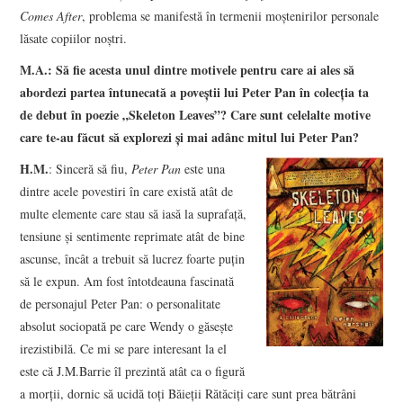
Comes After
, problema se manifestă în termenii moştenirilor personale
lăsate copiilor noştri.
M.A.: Să fie acesta unul dintre motivele pentru care ai ales să
abordezi partea întunecată a poveştii lui Peter Pan în colecţia ta
de debut în poezie „Skeleton Leaves”? Care sunt celelalte motive
care te-au făcut să explorezi şi mai adânc mitul lui Peter Pan?
H.M.
: Sinceră să fiu,
Peter Pan
este una
dintre acele povestiri în care există atât de
multe elemente care stau să iasă la suprafaţă,
tensiune şi sentimente reprimate atât de bine
ascunse, încât a trebuit să lucrez foarte puţin
să le expun. Am fost întotdeauna fascinată
de personajul Peter Pan: o personalitate
absolut sociopată pe care Wendy o găseşte
irezistibilă. Ce mi se pare interesant la el
este că J.M.Barrie îl prezintă atât ca o figură
a morţii, dornic să ucidă toţi Băieţii Rătăciţi care sunt prea bătrâni