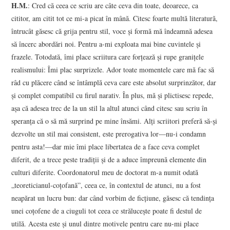
H.M.
: Cred că ceea ce scriu are câte ceva din toate, deoarece, ca
cititor, am citit tot ce mi-a picat în mână. Citesc foarte multă literatură,
întrucât găsesc că grija pentru stil, voce şi formă mă îndeamnă adesea
să încerc abordări noi. Pentru a-mi exploata mai bine cuvintele şi
frazele. Totodată, îmi place scriitura care forţează şi rupe graniţele
realismului: Îmi plac surprizele. Ador toate momentele care mă fac să
râd cu plăcere când se întâmplă ceva care este absolut surprinzător, dar
şi complet compatibil cu firul narativ. În plus, mă şi plictisesc repede,
aşa că adesea trec de la un stil la altul atunci când citesc sau scriu în
speranţa că o să mă surprind pe mine însămi. Alţi scriitori preferă să-şi
dezvolte un stil mai consistent, este prerogativa lor—nu-i condamn
pentru asta!—dar mie îmi place libertatea de a face ceva complet
diferit, de a trece peste tradiţii şi de a aduce împreună elemente din
culturi diferite. Coordonatorul meu de doctorat m-a numit odată
„teoreticianul-coţofană”, ceea ce, în contextul de atunci, nu a fost
neapărat un lucru bun: dar când vorbim de ficţiune, găsesc că tendinţa
unei coţofene de a ciuguli tot ceea ce străluceşte poate fi destul de
utilă. Acesta este şi unul dintre motivele pentru care nu-mi place