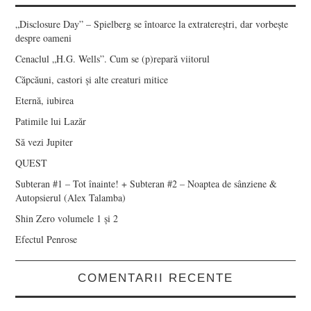
„Disclosure Day” – Spielberg se întoarce la extratereștri, dar vorbește
despre oameni
Cenaclul „H.G. Wells”. Cum se (p)repară viitorul
Căpcăuni, castori și alte creaturi mitice
Eternă, iubirea
Patimile lui Lazăr
Să vezi Jupiter
QUEST
Subteran #1 – Tot înainte! + Subteran #2 – Noaptea de sânziene &
Autopsierul (Alex Talamba)
Shin Zero volumele 1 și 2
Efectul Penrose
COMENTARII RECENTE