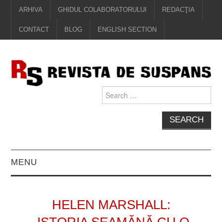
ARHIVA
GHIDUL COLABORATORULUI
REDACŢIA
CONTACT
BLOG
ENGLISH SECTION
Search
for:
MENU
EDITORIAL
HELEN MARSHALL:
PROZĂ
„ISTORIA SEAMĂNĂ CU O