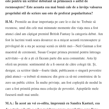
este pentru un scriitor debutant să primească o astfel de
recunoaştere? Este aceasta cea mai bună cale de a învăţa valoarea
propriului stil de scriere sau este de preferat popularitatea?
H.M.
: Premiile au doar importanţa pe care le-o dai tu: Trebuie să
recunosc, unul din cele mai minunate momente din viaţa mea a fost
atunci când am câştigat premiul British Fantasy la categoria debut. Am
fost în lacrimi toată seara deoarece m-a mişcat această recunoaştere şi
privilegiul de a sta pe aceeaşi scenă cu idolii mei—Neil Gaiman a fost
maestrul de ceremonii, Susan Cooper primea premiul pentru întreaga
activitate—şi de a şti că făceam parte din acea comunitate. Asta îţi
oferă un premiu: sentimentul de a fi onorat de către colegii tăi. Şi,
desigur, ca scriitor tânăr—foarte tânăr, publicasem o singură povestire
până atunci—a trebuit să muncesc din greu ca să-mi construiesc de la
zero un public cititor. În multe privinţe, am fost copleşită de modul în
care a fost primită prima mea colecţie de povestiri. Aşteptările mele
fuseseră mult mai umile.
M.A.: În acest an vei co-edita, împreună cu Sandra Kasturi, cea