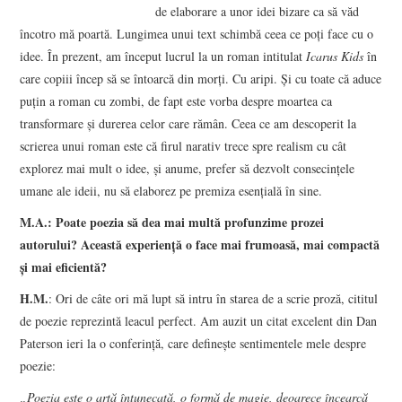
de elaborare a unor idei bizare ca să văd
încotro mă poartă. Lungimea unui text schimbă ceea ce poţi face cu o
idee. În prezent, am început lucrul la un roman intitulat
Icarus Kids
în
care copiii încep să se întoarcă din morţi. Cu aripi. Şi cu toate că aduce
puţin a roman cu zombi, de fapt este vorba despre moartea ca
transformare şi durerea celor care rămân. Ceea ce am descoperit la
scrierea unui roman este că firul narativ trece spre realism cu cât
explorez mai mult o idee, şi anume, prefer să dezvolt consecinţele
umane ale ideii, nu să elaborez pe premiza esenţială în sine.
M.A.: Poate poezia să dea mai multă profunzime prozei
autorului? Această experienţă o face mai frumoasă, mai compactă
şi mai eficientă?
H.M.
: Ori de câte ori mă lupt să intru în starea de a scrie proză, cititul
de poezie reprezintă leacul perfect. Am auzit un citat excelent din Dan
Paterson ieri la o conferinţă, care defineşte sentimentele mele despre
poezie:
„Poezia este o artă întunecată, o formă de magie, deoarece încearcă