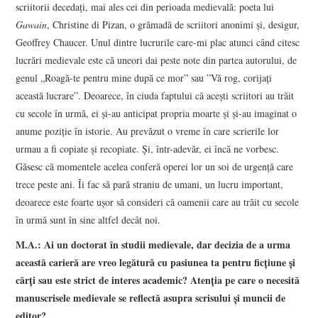
scriitorii decedaţi, mai ales cei din perioada medievală: poeta lui
Gawain
, Christine di Pizan, o grămadă de scriitori anonimi şi, desigur,
Geoffrey Chaucer. Unul dintre lucrurile care-mi plac atunci când citesc
lucrări medievale este că uneori dai peste note din partea autorului, de
genul „Roagă-te pentru mine după ce mor” sau ”Vă rog, corijaţi
această lucrare”. Deoarece, în ciuda faptului că aceşti scriitori au trăit
cu secole în urmă, ei şi-au anticipat propria moarte şi şi-au imaginat o
anume poziţie în istorie. Au prevăzut o vreme în care scrierile lor
urmau a fi copiate şi recopiate. Şi, într-adevăr, ei încă ne vorbesc.
Găsesc că momentele acelea conferă operei lor un soi de urgenţă care
trece peste ani. Îi fac să pară straniu de umani, un lucru important,
deoarece este foarte uşor să consideri că oamenii care au trăit cu secole
în urmă sunt în sine altfel decât noi.
M.A.: Ai un doctorat în studii medievale, dar decizia de a urma
această carieră are vreo legătură cu pasiunea ta pentru ficţiune şi
cărţi sau este strict de interes academic? Atenţia pe care o necesită
manuscrisele medievale se reflectă asupra scrisului şi muncii de
editor?