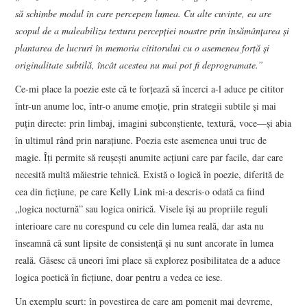
să schimbe modul în care percepem lumea. Cu alte cuvinte, ea are
scopul de a maleabiliza textura percepţiei noastre prin însămânţarea şi
plantarea de lucruri în memoria cititorului cu o asemenea forţă şi
originalitate subtilă, încât acestea nu mai pot fi deprogramate.”
Ce-mi place la poezie este că te forţează să încerci a-l aduce pe cititor
într-un anume loc, într-o anume emoţie, prin strategii subtile şi mai
puţin directe: prin limbaj, imagini subconştiente, textură, voce—şi abia
în ultimul rând prin naraţiune. Poezia este asemenea unui truc de
magie. Îţi permite să reuşeşti anumite acţiuni care par facile, dar care
necesită multă măiestrie tehnică. Există o logică în poezie, diferită de
cea din ficţiune, pe care Kelly Link mi-a descris-o odată ca fiind
„logica nocturnă” sau logica onirică. Visele îşi au propriile reguli
interioare care nu corespund cu cele din lumea reală, dar asta nu
înseamnă că sunt lipsite de consistenţă şi nu sunt ancorate în lumea
reală. Găsesc că uneori îmi place să explorez posibilitatea de a aduce
logica poetică în ficţiune, doar pentru a vedea ce iese.
Un exemplu scurt: în povestirea de care am pomenit mai devreme,