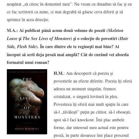
neapărat „să citesc în domeniul meu”: Nu vreau cu dinadins să fac şi eu
ce fac scriitorii ca mine, ci mai degrabă să găsesc ceva diferit şi să
sprintez în acea direcţie.
M.A.: Ai publicat până acum două volume de poezii (
Skeleton
şi
) şi o colecţie de povestiri (
Leave
The Sex Lives of Monsters
Hair
). În care dintre ele te regăseşti mai bine? Ai
Side, Flesh Side
început să scrii deja proză mai amplă? Cât de curând vei aborda
formatul unui roman?
H.M.
: Am descoperit că poezia şi
povestirile au efecte diferite. Poezia îţi oferă
adesea un moment singular, frumos
cristalizat, o singură lovitură în plex.
Povestirea îţi oferă mai mult spaţiu în care
să-l „tăvăleşti” puţin pe cititor, să-l oboseşti,
apoi să-l faci knockout. Îmi plac ambele
forme, dar interesul meu actual este pentru
proză, în parte deoarece îmi place procesul