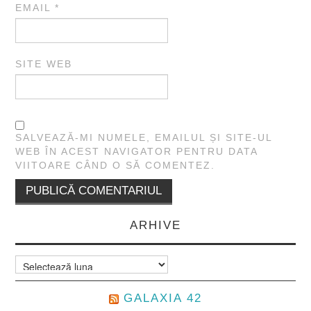
EMAIL
*
SITE WEB
SALVEAZĂ-MI NUMELE, EMAILUL ȘI SITE-UL
WEB ÎN ACEST NAVIGATOR PENTRU DATA
VIITOARE CÂND O SĂ COMENTEZ.
ARHIVE
Arhive
GALAXIA 42