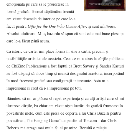
emoţională pe care să le proiecteze în
formă grafică. Tocmai săptămâna trecută
am văzut desenele de interior pe care le-a
făcut pentru
Gifts for the One Who Comes After
, şi sunt
uluitoare
.
Absolut uluitoare. M-aş hazarda să spun că sunt cele mai bune piese pe
care le-a făcut până acum.
Ca istoric de carte, îmi place forma în sine a cărţii, precum şi
posibilităţile artistice ale acesteia. Ceea ce m-a atras la cărţile publicate
de ChiZine Publications a fost faptul că Brett Savory şi Sandra Kasturi
au fost dispuşi să aloce timp şi muncă designului acestora, încorporând
în mod frecvent grafică sau configuraţii interesante. Asta m-a
impresionat şi cred că i-a impresionat pe toţi.
Bănuiesc că mi-ar plăcea să repet experienţa şi cu alţi artişti care să-mi
ilustreze cărţile, ba chiar am văzut nişte lucrări de grafică frumoase în
povestirile mele, cum este piesa de copertă a lui Chris Buzelli pentru
povestirea „The Hanging Game” de pe site-ul Tor.com—dar Chris
Roberts mă atrage mai mult. Şi el pe mine. Rezultă o relaţie