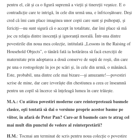
pentru el, cât şi ca o figură supremă a vieţii şi tinereţii veşnice. E o
contradicţie care te intrigă, în cele din urmă una, e înfricoşătoare. Deşi
cred că îmi cam place imaginea unor copii care sunt şi psihopaţi, şi
fericiţi—nu sunt sigură că o accept în totalitate, dar îmi place să mă
joc cu relaţia dintre inocenţă şi ignoranţă morală. Într-una dintre
povestirile din noua mea colecţie, intitulată „Lessons in the Raising of
Household Objects”, o tânără fată ia hotărârea să facă exerciţii de
maternitate prin adoptarea a două conserve de supă de roşii, din care
pe una o rostogoleşte în jos pe scări şi, în cele din urmă, o mănâncă.
Este, probabil, una dintre cele mai bizare—şi amuzante!—povestiri
scrise de mine, dar care izvorăşte din chestiunea a ceea ce înseamnă
pentru un copil să încerce să înţeleagă lumea în care trăieşte.
M.A.: Cu atâtea povestiri moderne care reinterpretează basmele
clasice, eşti tentată să dai o versiune proprie acestor basme pe
viitor, în afară de Peter Pan? Care-ar fi basmele care te atrag cel
mai mult din punctul de vedere al reinterpretării?
H.M.
: Tocmai am terminat de scris pentru noua colecţie o povestire