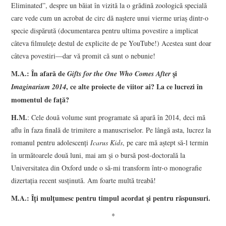
Eliminated”, despre un băiat în vizită la o grădină zoologică specială
care vede cum un acrobat de circ dă naştere unui vierme uriaş dintr-o
specie dispărută (documentarea pentru ultima povestire a implicat
câteva filmuleţe destul de explicite de pe YouTube!) Acestea sunt doar
câteva povestiri—dar vă promit că sunt o nebunie!
M.A.: În afară de
şi
Gifts for the One Who Comes After
, ce alte proiecte de viitor ai? La ce lucrezi în
Imaginarium 2014
momentul de faţă?
H.M.
: Cele două volume sunt programate să apară în 2014, deci mă
aflu în faza finală de trimitere a manuscriselor. Pe lângă asta, lucrez la
romanul pentru adolescenţi
Icarus Kids
, pe care mă aştept să-l termin
în următoarele două luni, mai am şi o bursă post-doctorală la
Universitatea din Oxford unde o să-mi transform într-o monografie
dizertaţia recent susţinută. Am foarte multă treabă!
M.A.: Îţi mulţumesc pentru timpul acordat şi pentru răspunsuri.
*