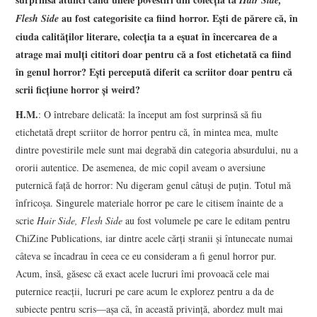
Hair Side,
au fost categorisite ca fiind horror. Eşti de părere că, în
Flesh Side
ciuda calităţilor literare, colecţia ta a eşuat în încercarea de a
atrage mai mulţi cititori doar pentru că a fost etichetată ca fiind
în genul horror? Eşti percepută diferit ca scriitor doar pentru că
scrii ficţiune horror şi weird?
H.M.
: O întrebare delicată: la început am fost surprinsă să fiu
etichetată drept scriitor de horror pentru că, în mintea mea, multe
dintre povestirile mele sunt mai degrabă din categoria absurdului, nu a
ororii autentice. De asemenea, de mic copil aveam o aversiune
puternică faţă de horror: Nu digeram genul câtuşi de puţin. Totul mă
înfricoşa. Singurele materiale horror pe care le citisem înainte de a
scrie
Hair Side, Flesh Side
au fost volumele pe care le editam pentru
ChiZine Publications, iar dintre acele cărţi stranii şi întunecate numai
câteva se încadrau în ceea ce eu consideram a fi genul horror pur.
Acum, însă, găsesc că exact acele lucruri îmi provoacă cele mai
puternice reacţii, lucruri pe care acum le explorez pentru a da de
subiecte pentru scris—aşa că, în această privinţă, abordez mult mai