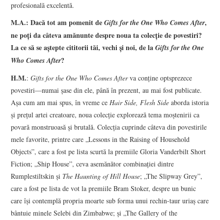
profesională excelentă.
M.A.: Dacă tot am pomenit de
,
Gifts for the One Who Comes After
ne poţi da câteva amănunte despre noua ta colecţie de povestiri?
La ce să se aştepte cititorii tăi, vechi şi noi, de la
Gifts for the One
?
Who Comes After
H.M.
:
Gifts for the One Who Comes After
va conţine optsprezece
povestiri—numai şase din ele, până în prezent, au mai fost publicate.
Aşa cum am mai spus, în vreme ce
Hair Side, Flesh Side
aborda istoria
şi preţul artei creatoare, noua colecţie explorează tema moştenirii ca
povară monstruoasă şi brutală. Colecţia cuprinde câteva din povestirile
mele favorite, printre care „Lessons in the Raising of Household
Objects”, care a fost pe lista scurtă la premiile Gloria Vanderbilt Short
Fiction; „Ship House”, ceva asemănător combinaţiei dintre
Rumplestiltskin şi
The Haunting of Hill House
; „The Slipway Grey”,
care a fost pe lista de vot la premiile Bram Stoker, despre un bunic
care îşi contemplă propria moarte sub forma unui rechin-taur uriaş care
bântuie minele Selebi din Zimbabwe; şi „The Gallery of the