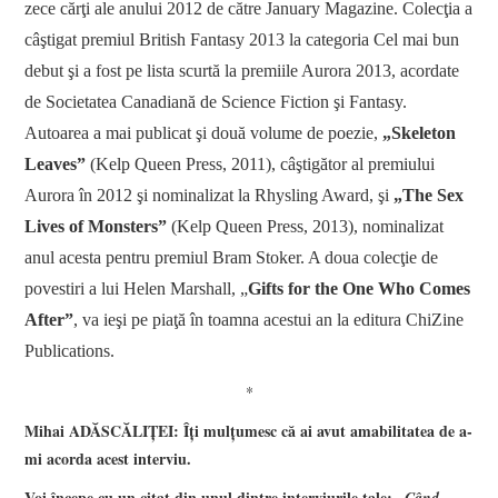
zece cărţi ale anului 2012 de către January Magazine. Colecţia a
câştigat premiul British Fantasy 2013 la categoria Cel mai bun
debut şi a fost pe lista scurtă la premiile Aurora 2013, acordate
de Societatea Canadiană de Science Fiction şi Fantasy.
Autoarea a mai publicat şi două volume de poezie,
„Skeleton
Leaves”
(Kelp Queen Press, 2011), câştigător al premiului
Aurora în 2012 şi nominalizat la Rhysling Award, şi
„The Sex
Lives of Monsters”
(Kelp Queen Press, 2013), nominalizat
anul acesta pentru premiul Bram Stoker. A doua colecţie de
povestiri a lui Helen Marshall, „
Gifts for the One Who Comes
After”
, va ieşi pe piaţă în toamna acestui an la editura ChiZine
Publications.
*
Mihai ADĂSCĂLIŢEI: Îţi mulţumesc că ai avut amabilitatea de a-
mi acorda acest interviu.
Voi începe cu un citat din unul dintre interviurile tale: „