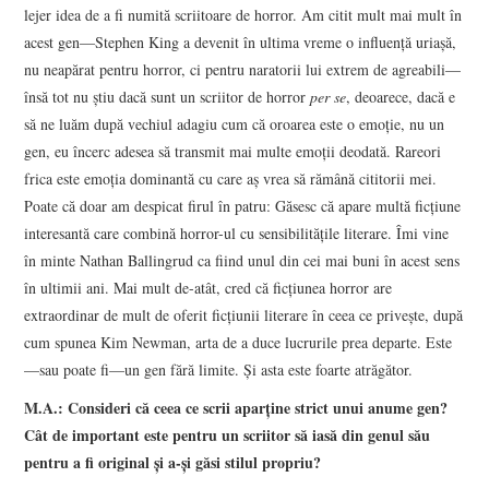
lejer idea de a fi numită scriitoare de horror. Am citit mult mai mult în
acest gen—Stephen King a devenit în ultima vreme o influenţă uriaşă,
nu neapărat pentru horror, ci pentru naratorii lui extrem de agreabili—
însă tot nu ştiu dacă sunt un scriitor de horror
per se
, deoarece, dacă e
să ne luăm după vechiul adagiu cum că oroarea este o emoţie, nu un
gen, eu încerc adesea să transmit mai multe emoţii deodată. Rareori
frica este emoţia dominantă cu care aş vrea să rămână cititorii mei.
Poate că doar am despicat firul în patru: Găsesc că apare multă ficţiune
interesantă care combină horror-ul cu sensibilităţile literare. Îmi vine
în minte Nathan Ballingrud ca fiind unul din cei mai buni în acest sens
în ultimii ani. Mai mult de-atât, cred că ficţiunea horror are
extraordinar de mult de oferit ficţiunii literare în ceea ce priveşte, după
cum spunea Kim Newman, arta de a duce lucrurile prea departe. Este
—sau poate fi—un gen fără limite. Şi asta este foarte atrăgător.
M.A.: Consideri că ceea ce scrii aparţine strict unui anume gen?
Cât de important este pentru un scriitor să iasă din genul său
pentru a fi original şi a-şi găsi stilul propriu?