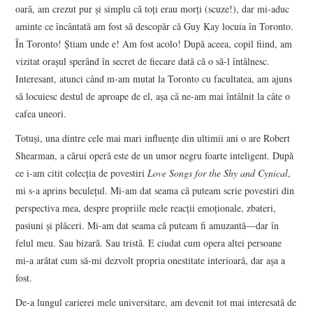
oară, am crezut pur şi simplu că toţi erau morţi (scuze!), dar mi-aduc
aminte ce încântată am fost să descopăr că Guy Kay locuia în Toronto.
În Toronto! Ştiam unde e! Am fost acolo! După aceea, copil fiind, am
vizitat oraşul sperând în secret de fiecare dată că o să-l întâlnesc.
Interesant, atunci când m-am mutat la Toronto cu facultatea, am ajuns
să locuiesc destul de aproape de el, aşa că ne-am mai întâlnit la câte o
cafea uneori.
Totuşi, una dintre cele mai mari influenţe din ultimii ani o are Robert
Shearman, a cărui operă este de un umor negru foarte inteligent. După
ce i-am citit colecţia de povestiri
Love Songs for the Shy and Cynical
,
mi s-a aprins beculeţul. Mi-am dat seama că puteam scrie povestiri din
perspectiva mea, despre propriile mele reacţii emoţionale, zbateri,
pasiuni şi plăceri. Mi-am dat seama că puteam fi amuzantă—dar în
felul meu. Sau bizară. Sau tristă. E ciudat cum opera altei persoane
mi-a arătat cum să-mi dezvolt propria onestitate interioară, dar aşa a
fost.
De-a lungul carierei mele universitare, am devenit tot mai interesată de