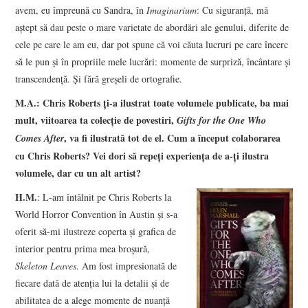
avem, eu împreună cu Sandra, în
Imaginarium
: Cu siguranţă, mă
aştept să dau peste o mare varietate de abordări ale genului, diferite de
cele pe care le am eu, dar pot spune că voi căuta lucruri pe care încerc
să le pun şi în propriile mele lucrări: momente de surpriză, încântare şi
transcendenţă. Şi fără greşeli de ortografie.
M.A.: Chris Roberts ţi-a ilustrat toate volumele publicate, ba mai
mult, viitoarea ta colecţie de povestiri,
Gifts for the One Who
, va fi ilustrată tot de el. Cum a început colaborarea
Comes After
cu Chris Roberts? Vei dori să repeţi experienţa de a-ţi ilustra
volumele, dar cu un alt artist?
H.M.
: L-am întâlnit pe Chris Roberts la
World Horror Convention în Austin şi s-a
oferit să-mi ilustreze coperta şi grafica de
interior pentru prima mea broşură,
Skeleton Leaves
. Am fost impresionată de
fiecare dată de atenţia lui la detalii şi de
abilitatea de a alege momente de nuanţă