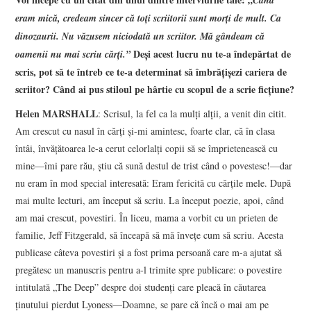
Când
eram mică, credeam sincer că toţi scriitorii sunt morţi de mult. Ca
dinozaurii. Nu văzusem niciodată un scriitor. Mă gândeam că
Deşi acest lucru nu te-a îndepărtat de
oamenii nu mai scriu cărţi.”
scris, pot să te întreb ce te-a determinat să îmbrăţişezi cariera de
scriitor? Când ai pus stiloul pe hârtie cu scopul de a scrie ficţiune?
Helen MARSHALL
: Scrisul, la fel ca la mulţi alţii, a venit din citit.
Am crescut cu nasul în cărţi şi-mi amintesc, foarte clar, că în clasa
întâi, învăţătoarea le-a cerut celorlalţi copii să se împrietenească cu
mine—îmi pare rău, ştiu că sună destul de trist când o povestesc!—dar
nu eram în mod special interesată: Eram fericită cu cărţile mele. După
mai multe lecturi, am început să scriu. La început poezie, apoi, când
am mai crescut, povestiri. În liceu, mama a vorbit cu un prieten de
familie, Jeff Fitzgerald, să înceapă să mă înveţe cum să scriu. Acesta
publicase câteva povestiri şi a fost prima persoană care m-a ajutat să
pregătesc un manuscris pentru a-l trimite spre publicare: o povestire
intitulată „The Deep” despre doi studenţi care pleacă în căutarea
ţinutului pierdut Lyoness—Doamne, se pare că încă o mai am pe