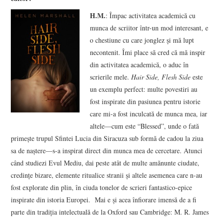
H.M.
: Împac activitatea academică cu
munca de scriitor într-un mod interesant, e
o chestiune cu care jonglez şi mă lupt
necontenit. Îmi place să cred că mă inspir
din activitatea academică, o aduc în
scrierile mele.
Hair Side, Flesh Side
este
un exemplu perfect: multe povestiri au
fost inspirate din pasiunea pentru istorie
care mi-a fost inculcată de munca mea, iar
altele—cum este “Blessed”, unde o fată
primeşte trupul Sfintei Lucia din Siracuza sub formă de cadou la ziua
sa de naştere—s-a inspirat direct din munca mea de cercetare. Atunci
când studiezi Evul Mediu, dai peste atât de multe amănunte ciudate,
credinţe bizare, elemente ritualice stranii şi altele asemenea care n-au
fost explorate din plin, în ciuda tonelor de scrieri fantastico-epice
inspirate din istoria Europei. Mai e şi acea înfiorare imensă de a fi
parte din tradiţia intelectuală de la Oxford sau Cambridge: M. R. James