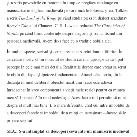
şi-a scris povestirile cu fantome în timp ce pregătea cataloage cu
manuscrise în engleza medievală pe care încă le folosesc şi eu; Tolkien
a scris
The Lord of the Rings
pe când studia piesa în dialect scandinav
Reeve’s Tale
a lui Chaucer; C. S. Lewis a redactat
The Chronicles of
Narnia
pe când ţinea conferinţe despre alegoria şi romantismul din
perioada medievală. Avem de-a face cu o tradiţie nobilă aici.
În multe aspecte, scrisul şi cercetarea sunt sarcini foarte diferite. În
cercetare încerc să ţin obiectul de studiu cât mai aproape ca să-l pot
percepe în cele mai mici detalii. Realităţile despre care vreau să scriu
le obţin din fapte şi ipoteze fundamentate. Atunci când scriu, ţin la
distanţă în mod deliberat obiectul naraţiunii (care este adesea
înrădăcinat în vreo componentă a vieţii mele reale) pentru ca mintea
mea să-l perceapă în mod nedesluşit. Acest lucru îmi permite să mint
despre el mult mai bine. E o mare diferenţă, cred eu, între imboldul de
a descoperi faptele şi imboldul de a minţi cu neruşinare—încerc să le
privesc separat!
M.A.: S-a întâmplat să descoperi ceva într-un manuscris medieval