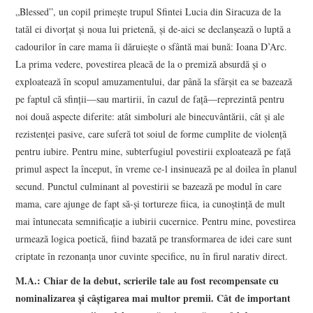
„Blessed”, un copil primeşte trupul Sfintei Lucia din Siracuza de la
tatăl ei divorţat şi noua lui prietenă, şi de-aici se declanşează o luptă a
cadourilor în care mama îi dăruieşte o sfântă mai bună: Ioana D’Arc.
La prima vedere, povestirea pleacă de la o premiză absurdă şi o
exploatează în scopul amuzamentului, dar până la sfârşit ea se bazează
pe faptul că sfinţii—sau martirii, în cazul de faţă—reprezintă pentru
noi două aspecte diferite: atât simboluri ale binecuvântării, cât şi ale
rezistenţei pasive, care suferă tot soiul de forme cumplite de violenţă
pentru iubire. Pentru mine, subterfugiul povestirii exploatează pe faţă
primul aspect la început, în vreme ce-l insinuează pe al doilea în planul
secund. Punctul culminant al povestirii se bazează pe modul în care
mama, care ajunge de fapt să-şi tortureze fiica, ia cunoştinţă de mult
mai întunecata semnificaţie a iubirii cucernice. Pentru mine, povestirea
urmează logica poetică, fiind bazată pe transformarea de idei care sunt
criptate în rezonanţa unor cuvinte specifice, nu în firul narativ direct.
M.A.: Chiar de la debut, scrierile tale au fost recompensate cu
nominalizarea şi câştigarea mai multor premii. Cât de important