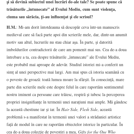
şi să devină subiectul unei lucrări de-ale tale? Se poate spune că
trăsăturile „întunecate” al Evului Mediu, cum sunt violenţa,
ciuma sau sărăcia, ţi-au influenţat şi ele scrisul?
H.M.
: Mi-am dorit întotdeauna să descopăr ceva într-un manuscris
medieval care să facă parte apoi din scrierile mele, dar, dintr-un anumit
motiv sau altul, lucrurile nu stau chiar aşa. În parte, şi datorită
imboldurilor contradictorii de care am pomenit mai sus. Cea de-a doua
întrebare a ta, cea despre trăsăturile „întunecate” ale Evului Mediu,
este probabil mai aproape de adevăr. Studiul istoriei mi-a conferit un
simţ al unei perspective mai largi. Am mai spus că istoria seamănă cu
o poveste de groază: toată lumea moare la sfârşit. În consecinţă, mare
parte din scrierile mele este despre felul în care raportăm sentimentul
nostru iminent ca persoane care trăiesc, respiră şi iubesc la perceperea
propriei insignifianţe în termenii unei naraţiuni mai ample. Mă gândesc
la această chestiune iar şi iar. În
Hair Side, Flesh Side
, această
problemă s-a manifestat în termenii unei valori a strădaniei artistice
faţă de modul în care ne raportăm obiectelor istorice în particular. În
cea de-a doua colecţie de povestiri a mea,
Gifts for the One Who