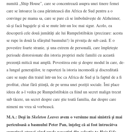
numită „Ship House”, care se concentrează asupra unei tinere femei
care se întoarce la casa părintească din Africa de Sud pentru a o
convinge pe mama sa, care se pare că se îmbolnăveşte de Alzheimer,
să-şi facă bagajele şi să se mute într-un loc mai sigur. Acolo, ea
descoperă cele două jumătăţi ale lui Rumpelstiltskin (precizare: acesta
se rupe în două la sfârşitul basmului!) în pivniţa de sub casă. E o
povestire foarte stranie, şi una extrem de personală, care împleteşte
perioade distorsionate din istoria propriei mele familii cu această
prezenţă mitică mai amplă. Povestirea este şi despre modul în care, de-
a lungul generaţiilor, te raportezi la istoria incomodă şi discreditată
care se naşte din traiul într-un loc ca Africa de Sud şi la faptul de a fi
profitat, chiar fără ştiinţă, de pe urma unei poziţii sociale. Îmi place
ideea de a-l vedea pe Rumpelstiltskin ca fiind un secret malign trecut
sub tăcere, un secret despre care ştie toată familia, dar despre care
nimeni nu vrea să vorbească.
M.A.: Deşi în
avem o versiune mai sinistră şi mai
Skeleton Leaves
periculoasă a basmului Peter Pan, înţeleg că ai fost întrucâtva
surprinsă atunci când unele povestiri din colecţia ta