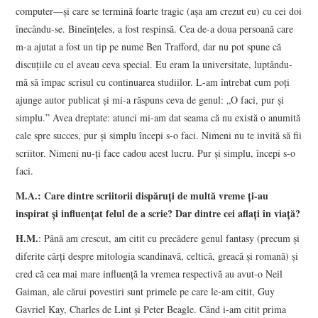
computer—şi care se termină foarte tragic (aşa am crezut eu) cu cei doi
înecându-se. Bineînţeles, a fost respinsă. Cea de-a doua persoană care
m-a ajutat a fost un tip pe nume Ben Trafford, dar nu pot spune că
discuţiile cu el aveau ceva special. Eu eram la universitate, luptându-
mă să împac scrisul cu continuarea studiilor. L-am întrebat cum poţi
ajunge autor publicat şi mi-a răspuns ceva de genul: „O faci, pur şi
simplu.” Avea dreptate: atunci mi-am dat seama că nu există o anumită
cale spre succes, pur şi simplu începi s-o faci. Nimeni nu te invită să fii
scriitor. Nimeni nu-ţi face cadou acest lucru. Pur şi simplu, începi s-o
faci.
M.A.: Care dintre scriitorii dispăruţi de multă vreme ţi-au
inspirat şi influenţat felul de a scrie? Dar dintre cei aflaţi în viaţă?
H.M.
: Până am crescut, am citit cu precădere genul fantasy (precum şi
diferite cărţi despre mitologia scandinavă, celtică, greacă şi romană) şi
cred că cea mai mare influenţă la vremea respectivă au avut-o Neil
Gaiman, ale cărui povestiri sunt primele pe care le-am citit, Guy
Gavriel Kay, Charles de Lint şi Peter Beagle. Când i-am citit prima