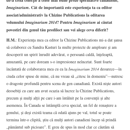
de-a treia colecţie a celor mai bune proze speculative canadiene,
. Cât de importantă este experienţa ta ca editor
Imaginarium
asociat/administrativ la Chizine Publications la editarea
volumului
? Pentru
ai căutat
Imaginarium 2014
Imaginarium
povestiri din genul tău predilect sau vei alege ceva diferit?
H.M.
: Experienţa mea ca editor la Chizine Publications mi-a dat şansa
să colaborez cu Sandra Kasturi la multe proiecte de amploare şi am
descoperit un spirit înrudit adevărat, o persoană caldă, înţeleaptă,
amuzantă, pe care doream s-o impresionez neîncetat. Sunt foarte
încântată de colaborarea mea cu ea la
Imaginarium 2014
deoarece—în
ciuda celor spuse de mine, că nu vreau să „citesc în domeniu”—nutresc
o dragoste profundă pentru scena de gen canadiană. Există nişte autori
deosebiţi cu care am avut ocazia să lucrez la Chizine Publications,
precum şi mulţi alţii pe care i-am întâlnit pe la convenţii şi alte
asemenea. În Canada se întâmplă ceva special, un fel de renaştere a
genului, şi deşi există teama că odată ajuns pe val, totul se poate
termina într-o clipită, ştiu că mulţi autori canadieni încep să prindă
„pământul sub picioare”. E greu de spus în mod clar ce căutăm să