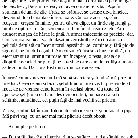
de papetărie. Am potrivit cocoloşul în mâna dreaptă ca pe o minge
de baschet. „Dacă nimeresc, voi avea o mare reuşită.” Aşa îmi
spuneam de ani de zile. Fraza se prăfuise, se uscase de-a binelea,
devenind de o banalitate înfiorătoare. Cu toate acestea, când
reuşeam, creştea în mine, pentru câteva clipe, un fir de siguranţă şi
unul de optimism. Cu asemenea artificii îmi duceam zilele. Am
aruncat mingea de hârtie la ţintă. A urmat traiectoria cu precizie, dar,
spre stupoarea mea, s-a deplasat nevero­simil de încet, ca-ntr-o
peliculă derulată cu încetinitorul, aşezându-se, cuminte şi fără pic de
zgomot, pe fundul coşului. Am crezut că fusese o iluzie optică, un
efect straniu alluminii murdare din încăpere, o festă jucată de
dioptriile ochelarilor purtaţi pe nas şi pe care cam de multişor trebuia
să le schimb. Dar nu a fost nimic din toate acestea.
În urmă cu unsprezece luni mă sună secretara şefului să mă prezint
imediat. Ceea ce am şi făcut, şeful fiind un mai vechi prieten de-al
meu, de pe vremea când lucram în acelaşi birou. Cu toate că
ajunsese şef (după ce l-am ales democratic), nu părea să-şi fi
schimbat atitudinea, cel puţin faţă de mai vechii săi prieteni.
Zăcea, scufundat într-un fotoliu de culoare verde, şi pufăia din pipă.
Mă privi vag, cu un aer mai mult plictisit decât obosit.
— Ai un plic pe birou.
— Din străinătate? am întrebat dintr-o suflare, iar el a zâmbit pe sub