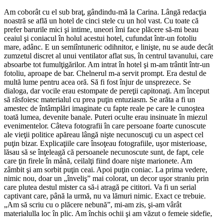
Am coborât cu el sub braţ, gândindu-mă la Carina. Lângă redacţia
noastră se află un hotel de cinci stele cu un hol vast. Cu toate că
prefer barurile mici şi intime, uneori îmi face plăcere să-mi beau
ceaiul şi coniacul în holul acestui hotel, cufundat într-un fotoliu
mare, adânc. E un semiîntuneric odihnitor, e linişte, nu se aude decât
zum­zetul discret al unui ventilator aflat sus, în centrul tavanului, care
absoarbe tot fumulţigărilor. Am intrat în hotel şi m-am trântit într-un
fotoliu, aproape de bar. Chelnerul m-a servit prompt. Era destul de
multă lume pentru acea oră. Să fi fost înjur de unsprezece. Se
dialoga, dar vocile erau estompate de pereţii capitonaţi. Am început
să răsfoiesc materialul cu prea puţin entuziasm. Se arăta a fi un
amestec de întâmplări imaginate cu fapte reale pe care le cunoştea
toată lumea, devenite banale. Puteri oculte erau insinuate în miezul
evenimentelor. Câteva fotografii în care persoane foarte cunoscute
ale vieţii politice apăreau lângă nişte necunoscuţi cu un aspect cel
puţin bizar. Explicaţiile care însoţeau fotograf­iile, uşor misterioase,
lăsau să se înţeleagă că persoanele necunoscute sunt, de fapt, cele
care ţin firele în mână, ceilalţi fiind doare nişte marionete. Am
zâmbit şi am sorbit puţin ceai. Apoi puţin coniac. La prima vedere,
nimic nou, doar un „înveliş” mai colorat, un decor uşor straniu prin
care plutea destul mister ca să-i atragă pe cititori. Va fi un serial
captivant care, până la urmă, nu va lămuri nimic. Exact ce trebuie.
„Am să scriu cu o plăcere nebună”, mi-am zis, şi-am vârât
materialulla loc în plic. Am închis ochii şi am văzut o femeie sidefie,