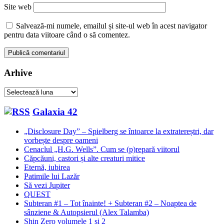
Site web
Salvează-mi numele, emailul și site-ul web în acest navigator
pentru data viitoare când o să comentez.
Arhive
Arhive
Galaxia 42
„Disclosure Day” – Spielberg se întoarce la extratereștri, dar
vorbește despre oameni
Cenaclul „H.G. Wells”. Cum se (p)repară viitorul
Căpcăuni, castori și alte creaturi mitice
Eternă, iubirea
Patimile lui Lazăr
Să vezi Jupiter
QUEST
Subteran #1 – Tot înainte! + Subteran #2 – Noaptea de
sânziene & Autopsierul (Alex Talamba)
Shin Zero volumele 1 și 2