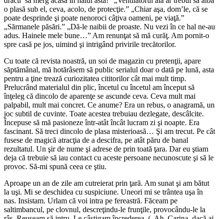
dracu’ să merg acasă în halul ăsta!” „Ventilatorul ăla ar trebui să aibă
o plasă sub el, ceva, acolo, de protecţie.” „Chiar aşa, dom’le, că se
poate desprinde şi poate nenoroci câţiva oameni, pe viaţă.”
„Sărmanele păsări.” „Dă-le naibii de proaste. Nu vezi în ce hal ne-au
adus. Hainele mele bune…” Am renunţat să mă curăţ. Am pornit-o
spre casă pe jos, uimind şi intrigând privirile trecătorilor.
Cu toate că revista noastră, un soi de magazin cu pretenţii, apare
săptămânal, mă hotărâsem să public serialul doar o dată pe lună, asta
pentru a ţine trează curiozitatea cititorilor cât mai mult timp.
Prelucrând materialul din plic, încetul cu încetul am început să
înţeleg că dincolo de aparenţe se ascunde ceva. Ceva mult mai
palpabil, mult mai concret. Ce anume? Era un rebus, o anagramă, un
joc subtil de cuvinte. Toate acestea trebuiau dezlegate, descâlcite.
Începuse să mă pasioneze într-atât încât lucram zi şi noapte. Era
fascinant. Să treci dincolo de plasa misterioasă… Şi am trecut. Pe cât
fusese de magică atracţia de a descifra, pe atât păru de banal
rezultatul. Un şir de nume şi adrese de prin toată ţara. Dar eu ştiam
deja că trebuie să iau contact cu aceste persoane necunoscute şi să le
provoc. Să-mi spună ceea ce ştiu.
Aproape un an de zile am cutreierat prin ţară. Am sunat şi am bătut
la uşi. Mi se deschidea cu suspiciune. Uneori mi se trântea uşa în
nas. Insistam. Urlam că voi intra pe fereastră. Făceam pe
saltimbancul, pe clovnul, descreţindu-le frunţile, provocându-le la
râs. Reuşeam să intru. Le câştigam încrederea. („Ah, Carina, dacă ai