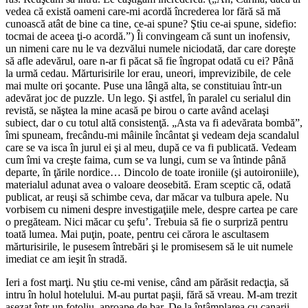
vedea că există oameni care-mi acordă încrederea lor fără să mă
cunoască atât de bine ca tine, ce-ai spune? Ştiu ce-ai spune, sidefio:
tocmai de aceea ţi-o acordă.”) Îi convingeam că sunt un inofensiv,
un nimeni care nu le va dezvălui numele niciodată, dar care doreşte
să afle adevărul, oare n-ar fi păcat să fie îngropat odată cu ei? Până
la urmă cedau. Mărturisirile lor erau, uneori, imprevizibile, de cele
mai multe ori şocante. Puse una lângă alta, se constituiau într-un
adevărat joc de puzzle. Un lego. Şi astfel, în paralel cu serialul din
revistă, se năştea la mine acasă pe birou o carte având acelaşi
subiect, dar o cu totul altă consistenţă. „Asta va fi adevărata bombă”,
îmi spuneam, frecându-mi mâinile încântat şi vedeam deja scandalul
care se va isca în jurul ei şi al meu, după ce va fi publicată. Vedeam
cum îmi va creşte faima, cum se va lungi, cum se va întinde până
departe, în ţările nordice… Dincolo de toate ironiile (şi autoironiile),
materialul adunat avea o valoare deosebită. Eram sceptic că, odată
publicat, ar reuşi să schimbe ceva, dar măcar va tulbura apele. Nu
vorbisem cu nimeni despre investigaţiile mele, despre cartea pe care
o pregăteam. Nici măcar cu şefu’. Trebuia să fie o surpriză pentru
toată lumea. Mai puţin, poate, pentru cei cărora le ascultasem
mărturisirile, le pusesem întrebări şi le promisesem să le uit numele
imediat ce am ieşit în stradă.
Ieri a fost marţi. Nu ştiu ce-mi venise, când am părăsit redacţia, să
intru în holul hotelului. M-au purtat paşii, fără să vreau. M-am trezit
aşezat într-un fotoliu, aproape de bar. De la întâmplarea cu canarii,