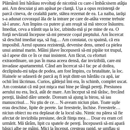
Plămânii îmi hârâiau revoltaţi de nicotină cu care-i îmbâcsisem atâţia
ani. Am descuiat şi am apăsat pe clanţă. Uşa a opus rezistenţă de
parcă cineva, de cealaltă parte, stătea rezemat de ea. La naiba, iarăşi
s-a adunat covoraşul ăla de la intrare pe care de-atâta vreme trebuie
să-l arunc. Am împins cu putere şi am reuşit să mă strecor înăuntru.
Imediat, ceva a trântit uşa la loc, izbindu-mă şi pe mine de ea. O
forţă nevăzută începuse să-mi preseze coşul pieptului. Am încercat
să deschid imediat uşa, să fug… Am constatat, cu spaimă, că era
imposibil. Aerul opunea rezistenţă, devenise dens, umed ca pielea
unui animal marin. Mâini jilave începuseră să-mi pipăie tot trupul,
să-l apese din ce în ce mai insistent. Am făcut, cu eforturi
extraordinare, un pas în masa aceea densă, dar invizibilă, care-mi
invadase apartamentul. Când am încercat să-l fac pe al doilea,
dezlipindu-mi talpa de podea, am fost împins, cu brutalitate, la loc.
Hainele se udaseră de parcă aş fi ieşit dintr-un hârdău cu apă, iar
ochii îmi lăcrimau. Curios, gâtlejul îmi era, în schimb, complet uscat.
Am constatat că mă pot mişca mai bine pe lângă pereţi. Presiunea
aerului nu era, încă, atât de mare. Am început să mă târăsc, frecând
pereţii, lăsând dâre umede. Doream să ajung la birou, să iau
manuscrisul… Nu ştiu de ce… N-aveam niciun plan. Toate uşile
erau deschise, lipite de perete. Iar ferestrele, închise. Feres­trele…
niciun obiect nu era deplasat de la locul său. Nimic nu părea să fie
afectat de invizibila presiune, decât fiinţa mea… Doar eu eram cel
urmărit. Mă târâm, lipit cu spatele de pereţi. Începuseră să-mi apară
băşici albe pe mâini. Mici la început, creşteau rapid, se umflau şi