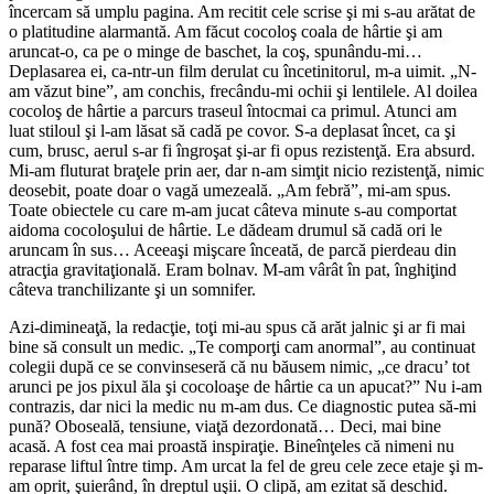
încercam să umplu pagina. Am recitit cele scrise şi mi s-au arătat de
o platitudine alarmantă. Am făcut cocoloş coala de hârtie şi am
aruncat-o, ca pe o minge de baschet, la coş, spunându-mi…
Deplasarea ei, ca-ntr-un film derulat cu încetinitorul, m-a uimit. „N-
am văzut bine”, am conchis, frecându-mi ochii şi lentilele. Al doilea
cocoloş de hârtie a parcurs traseul întocmai ca primul. Atunci am
luat stiloul şi l-am lăsat să cadă pe covor. S-a deplasat încet, ca şi
cum, brusc, aerul s-ar fi îngroşat şi-ar fi opus rezistenţă. Era absurd.
Mi-am fluturat braţele prin aer, dar n-am simţit nicio rezistenţă, nimic
deosebit, poate doar o vagă umezeală. „Am febră”, mi-am spus.
Toate obiectele cu care m-am jucat câteva minute s-au com­portat
aidoma cocoloşului de hârtie. Le dădeam drumul să cadă ori le
aruncam în sus… Aceeaşi mişcare înceată, de parcă pierdeau din
atracţia gravitaţională. Eram bolnav. M-am vârât în pat, înghiţind
câteva tranchilizante şi un somnifer.
Azi-dimineaţă, la redacţie, toţi mi-au spus că arăt jalnic şi ar fi mai
bine să consult un medic. „Te comporţi cam anormal”, au continuat
colegii după ce se convin­seseră că nu băusem nimic, „ce dracu’ tot
arunci pe jos pixul ăla şi cocoloaşe de hârtie ca un apucat?” Nu i-am
contrazis, dar nici la medic nu m-am dus. Ce diagnostic putea să-mi
pună? Oboseală, tensiune, viaţă dezor­donată… Deci, mai bine
acasă. A fost cea mai proastă inspiraţie. Bineînţeles că nimeni nu
reparase liftul între timp. Am urcat la fel de greu cele zece etaje şi m-
am oprit, şuierând, în dreptul uşii. O clipă, am ezitat să deschid.