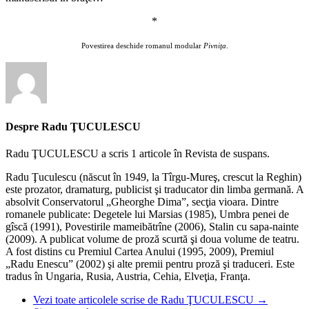
*
Povestirea deschide romanul modular
Pivniţa
.
Despre Radu ŢUCULESCU
Radu ŢUCULESCU a scris 1 articole în Revista de suspans.
Radu Ţuculescu (născut în 1949, la Tîrgu-Mureş, crescut la Reghin)
este prozator, dramaturg, publicist şi traducator din limba germană. A
absolvit Conservatorul „Gheorghe Dima”, secţia vioara. Dintre
romanele publicate: Degetele lui Marsias (1985), Umbra penei de
gîscă (1991), Povestirile mameibătrîne (2006), Stalin cu sapa-nainte
(2009). A publicat volume de proză scurtă şi doua volume de teatru.
A fost distins cu Premiul Cartea Anului (1995, 2009), Premiul
„Radu Enescu” (2002) şi alte premii pentru proză şi traduceri. Este
tradus în Ungaria, Rusia, Austria, Cehia, Elveţia, Franţa.
Vezi toate articolele scrise de Radu ŢUCULESCU
→