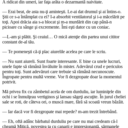
A ridicat din umeri, iar faţa arăta o dezarmantă naivitate.
— Erai beat, de asta nu-ţi aminteşti. Le-ai dat drumul şi ai întins-o.
Ştii ce s-a întâmplat cu ei? I-a absorbit ventilatorul şi i-a măcelărit pe
toţi. Apoi drăcia aia s-a blocat şi m-a murdărit din cap până-n
picioare cu sânge şi excremente. Îmi eşti dator cu un coniac.
—L-am şi plătit. Şi ceaiul… O mică atenţie din partea unui cititor
constant de-al tău.
— Te pomeneşti că-ţi plac aiurelile acelea pe care le scriu.
— Nu sunt aiureli. Sunt foarte interesante. E bine ca unele lucruri,
unele fapte să rămână învăluite în mister. Adevărul crud e periculos
pentru toţi. Sunt adevăruri care trebuie să rămână necunoscute.
Îngropate pentru multă vreme. Vor fi dezgropate doar la momentul
potrivit.
Mă privea fix cu zâmbetul acela de om durduliu, iar luminiţele din
ochi i se înmulţeau vertiginos şi lansau săgeţi ascuţite. În jurul cheliei
sale se roti, de câteva ori, o muscă mare, fără să scoată vreun bâzâit.
— Iar dacă vor fi dezgropate mai repede? m-am trezit întrebând.
— Eh, oftă adânc bărbatul durduliu pe care nu mai credeam că-l
cheamă Mitică, povestea ta cu canarii e impresionantă, sărmanele