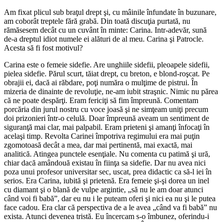
Am fixat plicul sub braţul drept şi, cu mâinile înfun­date în buzunare,
am coborât treptele fără grabă. Din toată discuţia purtată, nu
rămăsesem decât cu un cuvânt în minte: Carina. Intr-adevăr, sună
de-a dreptul idiot numele ei alături de al meu. Carina şi Patrocle.
Acesta să fi fost motivul?
Carina este o femeie sidefie. Are unghiile sidefii, pleoa­pele sidefii,
pielea sidefie. Părul scurt, tăiat drept, cu breton, e blond-roşcat. Pe
obrajii ei, dacă ai răbdare, poţi număra o mulţime de pistrui. În
mizeria de dinainte de revoluţie, ne-am iubit straşnic. Nimic nu părea
că ne poate despărţi. Eram fericiţi să fim împreună. Comentam
porcă­ria din jurul nostru cu voce joasă şi ne simţeam uniţi precum
doi prizonieri într-o celulă. Doar împreună aveam un sentiment de
siguranţă mai clar, mai palpabil. Eram prieteni şi amanţi înfocaţi în
acelaşi timp. Revolta Carinei împotriva regimului era mai puţin
zgomotoasă decât a mea, dar mai pertinentă, mai exactă, mai
analitică. Atingea punctele esenţiale. Nu comenta cu patimă şi ură,
chiar dacă amândouă existau în fiinţa sa sidefie. Dar nu avea nici
poza unui profesor universitar sec, uscat, prea didactic ca să-l iei în
serios. Era Carina, iubită şi prietenă. Era femeie şi-şi dorea un inel
cu diamant şi o blană de vulpe argintie, „să nu le am doar atunci
când voi fi babă”, dar eu nu i le puteam oferi şi nici ea nu şi le putea
face cadou. Era clar că perspectiva de a le avea „când va fi babă” nu
exista. Atunci devenea tristă. Eu încercam s-o îmbunez, oferindu-i