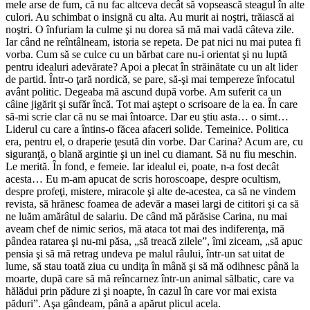
mele arse de fum, că nu fac altceva decât să vopsească steagul în alte
culori. Au schimbat o insignă cu alta. Au murit ai noştri, trăiască ai
noştri. O înfuriam la culme şi nu dorea să mă mai vadă câteva zile.
Iar când ne reîntâlneam, istoria se repeta. De pat nici nu mai putea fi
vorba. Cum să se culce cu un bărbat care nu-i orientat şi nu luptă
pentru idealuri adevărate? Apoi a plecat în străinătate cu un alt lider
de partid. Într-o ţară nordică, se pare, să-şi mai tempereze înfocatul
avânt politic. Degeaba mă ascund după vorbe. Am suferit ca un
câine jigărit şi sufăr încă. Tot mai aştept o scrisoare de la ea. În care
să-mi scrie clar că nu se mai întoarce. Dar eu ştiu asta… o simt…
Liderul cu care a întins-o făcea afaceri solide. Temeinice. Politica
era, pentru el, o draperie ţesută din vorbe. Dar Carina? Acum are, cu
siguranţă, o blană argintie şi un inel cu diamant. Să nu fiu meschin.
Le merită. În fond, e femeie. Iar idealul ei, poate, n-a fost decât
acesta… Eu m-am apucat de scris horoscoape, despre ocultism,
despre profeţi, mistere, miracole şi alte de-acestea, ca să ne vindem
revista, să hrănesc foamea de adevăr a masei largi de cititori şi ca să
ne luăm amărâtul de salariu. De când mă părăsise Carina, nu mai
aveam chef de nimic serios, mă ataca tot mai des indiferenţa, mă
pândea ratarea şi nu-mi păsa, „să treacă zilele”, îmi ziceam, „să apuc
pensia şi să mă retrag undeva pe malul râului, într-un sat uitat de
lume, să stau toată ziua cu undiţa în mână şi să mă odihnesc până la
moarte, după care să mă reîncarnez într-un animal sălbatic, care va
hălădui prin pădure zi şi noapte, în cazul în care vor mai exista
păduri”. Aşa gândeam, până a apărut plicul acela.