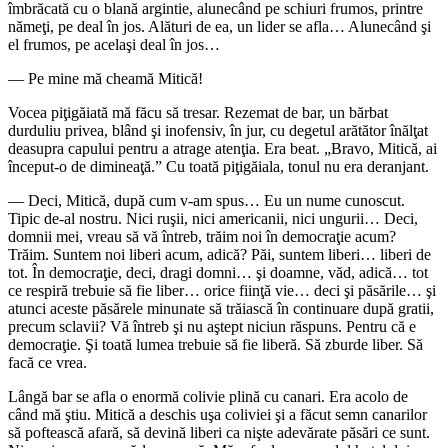
îmbrăcată cu o blană argintie, alunecând pe schiuri frumos, printre
nămeţi, pe deal în jos. Alături de ea, un lider se afla… Alunecând şi
el frumos, pe acelaşi deal în jos…
— Pe mine mă cheamă Mitică!
Vocea piţigăiată mă făcu să tresar. Rezemat de bar, un bărbat
durduliu privea, blând şi inofensiv, în jur, cu degetul arătător înălţat
deasupra capului pentru a atrage atenţia. Era beat. „Bravo, Mitică, ai
început-o de dimineaţă.” Cu toată piţigăiala, tonul nu era deranjant.
— Deci, Mitică, după cum v-am spus… Eu un nume cunoscut.
Tipic de-al nostru. Nici ruşii, nici americanii, nici ungurii… Deci,
domnii mei, vreau să vă întreb, trăim noi în democraţie acum?
Trăim. Suntem noi liberi acum, adică? Păi, suntem liberi… liberi de
tot. În democraţie, deci, dragi domni… şi doamne, văd, adică… tot
ce respiră trebuie să fie liber… orice fiinţă vie… deci şi păsările… şi
atunci aceste păsărele minunate să trăiască în continuare după gratii,
precum sclavii? Vă întreb şi nu aştept niciun răspuns. Pentru că e
democraţie. Şi toată lumea trebuie să fie liberă. Să zburde liber. Să
facă ce vrea.
Lângă bar se afla o enormă colivie plină cu canari. Era acolo de
când mă ştiu. Mitică a deschis uşa coliviei şi a făcut semn canarilor
să poftească afară, să devină liberi ca nişte adevărate păsări ce sunt.