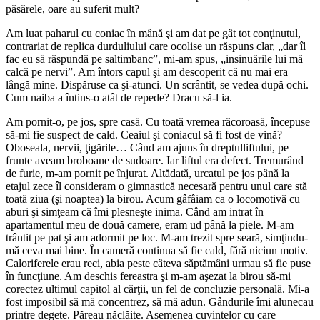
păsărele, oare au suferit mult?
Am luat paharul cu coniac în mână şi am dat pe gât tot conţinutul,
contrariat de replica durduliului care ocolise un răspuns clar, „dar îl
fac eu să răspundă pe saltimbanc”, mi-am spus, „insinuările lui mă
calcă pe nervi”. Am întors capul şi am descoperit că nu mai era
lângă mine. Dispăruse ca şi-atunci. Un scrântit, se vedea după ochi.
Cum naiba a întins-o atât de repede? Dracu să-l ia.
Am pornit-o, pe jos, spre casă. Cu toată vremea răcoroasă, începuse
să-mi fie suspect de cald. Ceaiul şi coniacul să fi fost de vină?
Oboseala, nervii, ţigările… Când am ajuns în dreptulliftului, pe
frunte aveam broboane de sudoare. Iar liftul era defect. Tremurând
de furie, m-am pornit pe înjurat. Altădată, urcatul pe jos până la
etajul zece îl consideram o gimnastică necesară pentru unul care stă
toată ziua (şi noaptea) la birou. Acum gâfâiam ca o locomotivă cu
aburi şi simţeam că îmi plesneşte inima. Când am intrat în
apartamentul meu de două camere, eram ud până la piele. M-am
trântit pe pat şi am adormit pe loc. M-am trezit spre seară, simţindu-
mă ceva mai bine. În cameră continua să fie cald, fără niciun motiv.
Caloriferele erau reci, abia peste câteva săptămâni urmau să fie puse
în funcţiune. Am deschis fereastra şi m-am aşezat la birou să-mi
corectez ultimul capitol al cărţii, un fel de concluzie personală. Mi-a
fost imposibil să mă concentrez, să mă adun. Gândurile îmi alunecau
printre degete. Păreau năclăite. Asemenea cuvintelor cu care