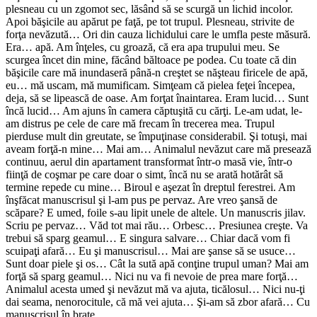
plesneau cu un zgomot sec, lăsând să se scurgă un lichid incolor.
Apoi băşicile au apărut pe faţă, pe tot trupul. Plesneau, strivite de
forţa nevăzută… Ori din cauza lichi­dului care le umfla peste măsură.
Era… apă. Am înţeles, cu groază, că era apa trupului meu. Se
scurgea încet din mine, făcând băltoace pe podea. Cu toate că din
băşicile care mă inundaseră până-n creştet se năşteau firicele de apă,
eu… mă uscam, mă mumificam. Simţeam că pielea feţei începea,
deja, să se lipească de oase. Am forţat înaintarea. Eram lucid… Sunt
încă lucid… Am ajuns în camera căptuşită cu cărţi. Le-am udat, le-
am distrus pe cele de care mă frecam în trecerea mea. Trupul
pierduse mult din greutate, se împuţinase considerabil. Şi totuşi, mai
aveam forţă-n mine… Mai am… Animalul nevăzut care mă presează
continuu, aerul din apartament trans­format într-o masă vie, într-o
fiinţă de coşmar pe care doar o simt, încă nu se arată hotărât să
termine repede cu mine… Biroul e aşezat în dreptul ferestrei. Am
înşfăcat manuscrisul şi l-am pus pe pervaz. Are vreo şansă de
scăpare? E umed, foile s-au lipit unele de altele. Un manuscris jilav.
Scriu pe pervaz… Văd tot mai rău… Orbesc… Presiunea creşte. Va
trebui să sparg geamul… E singura salvare… Chiar dacă vom fi
scuipaţi afară… Eu şi manuscrisul… Mai are şanse să se usuce…
Sunt doar piele şi os… Cât la sută apă conţine trupul uman? Mai am
forţă să sparg geamul… Nici nu va fi nevoie de prea mare forţă…
Animalul acesta umed şi nevăzut mă va ajuta, ticălosul… Nici nu-ţi
dai seama, nenorocitule, că mă vei ajuta… Şi-am să zbor afară… Cu
manuscrisul în braţe…