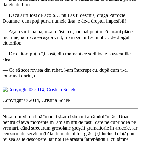
dârele de fum.
— Dacă ar fi fost de-acolo… nu l-aş fi deschis, dragă Patrocle.
Doamne, cum poţi purta numele ăsta, e de-a dreptul imposibil!
— Aşa a vrut mama, m-am răstit eu, tocmai pentru că nu-mi plăcea
nici mie, iar dacă ea aşa a vrut, n-am să mi-l schimb… de dragul
cititorilor.
— De cititori puţin îţi pasă, din moment ce scrii toate bazaconiile
alea.
— Ca să scot revista din rahat, l-am întrerupt eu, după cum ţi-ai
exprimat dorinţa.
Copyright © 2014, Cristina Schek
Ne-am privit o clipă în ochi şi-am izbucnit amândoi în râs. Doar
pentru câteva momente mi-am amintit de râsul care ne cuprindea pe
vremuri, când strecuram grosolane greşeli gramaticale în articole, iar
cenzorul de serviciu (băiat bun, de altfel, grăsuţ şi lucios la faţă) nu
reuşea să le descopere, iar noi i le arătam întrebându-l, cu tâmpă