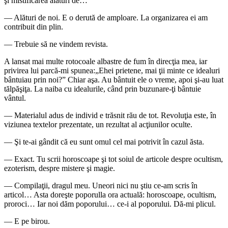
şi mistificarea alături de…
— Alături de noi. E o derută de amploare. La organi­zarea ei am
contribuit din plin.
— Trebuie să ne vindem revista.
A lansat mai multe rotocoale albastre de fum în direcţia mea, iar
privirea lui parcă-mi spunea:„Ehei prietene, mai ţii minte ce idealuri
bântuiau prin noi?” Chiar aşa. Au bântuit ele o vreme, apoi şi-au luat
tălpăşiţa. La naiba cu idealurile, când prin buzunare-ţi bântuie
vântul.
— Materialul adus de individ e trăsnit rău de tot. Revoluţia este, în
viziunea textelor prezentate, un rezultat al acţiunilor oculte.
— Şi te-ai gândit că eu sunt omul cel mai potrivit în cazul ăsta.
— Exact. Tu scrii horoscoape şi tot soiul de articole despre ocultism,
ezoterism, despre mistere şi magie.
— Compilaţii, dragul meu. Uneori nici nu ştiu ce-am scris în
articol… Asta doreşte poporulla ora actuală: horoscoape, ocultism,
proroci… Iar noi dăm poporului… ce-i al poporului. Dă-mi plicul.
— E pe birou.