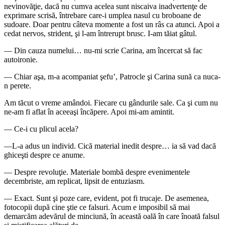
nevinovăţie, dacă nu cumva acelea sunt niscaiva inadvertenţe de
exprimare scrisă, întrebare care-i umplea nasul cu broboane de
sudoare. Doar pentru câteva momente a fost un râs ca atunci. Apoi a
cedat nervos, strident, şi l-am întrerupt brusc. I-am tăiat gâtul.
— Din cauza numelui… nu-mi scrie Carina, am încer­cat să fac
autoironie.
— Chiar aşa, m-a acompaniat şefu’, Patrocle şi Carina sună ca nuca-
n perete.
Am tăcut o vreme amândoi. Fiecare cu gândurile sale. Ca şi cum nu
ne-am fi aflat în aceeaşi încăpere. Apoi mi-am amintit.
— Ce-i cu plicul acela?
—L-a adus un individ. Cică material inedit despre… ia să vad dacă
ghiceşti despre ce anume.
— Despre revoluţie. Materiale bombă despre evenimen­tele
decembriste, am replicat, lipsit de entuziasm.
— Exact. Sunt şi poze care, evident, pot fi trucaje. De asemenea,
fotocopii după cine ştie ce falsuri. Acum e imposibil să mai
demarcăm adevărul de minciună, în această oală în care înoată falsul