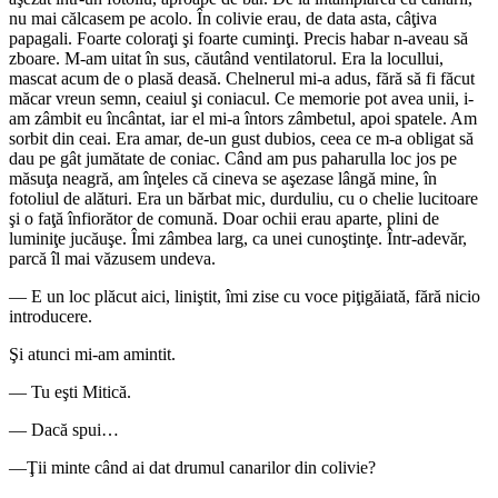
nu mai călcasem pe acolo. În colivie erau, de data asta, câţiva
papagali. Foarte coloraţi şi foarte cuminţi. Precis habar n-aveau să
zboare. M-am uitat în sus, căutând ventilatorul. Era la locullui,
mascat acum de o plasă deasă. Chelnerul mi-a adus, fără să fi făcut
măcar vreun semn, ceaiul şi coniacul. Ce memorie pot avea unii, i-
am zâmbit eu încântat, iar el mi-a întors zâmbetul, apoi spatele. Am
sorbit din ceai. Era amar, de-un gust dubios, ceea ce m-a obligat să
dau pe gât jumătate de coniac. Când am pus paharulla loc jos pe
măsuţa neagră, am înţeles că cineva se aşezase lângă mine, în
fotoliul de alături. Era un bărbat mic, durduliu, cu o chelie lucitoare
şi o faţă înfiorător de comună. Doar ochii erau aparte, plini de
luminiţe jucăuşe. Îmi zâmbea larg, ca unei cunoştinţe. Într-adevăr,
parcă îl mai văzusem undeva.
— E un loc plăcut aici, liniştit, îmi zise cu voce piţigă­iată, fără nicio
introducere.
Şi atunci mi-am amintit.
— Tu eşti Mitică.
— Dacă spui…
—Ţii minte când ai dat drumul canarilor din colivie?