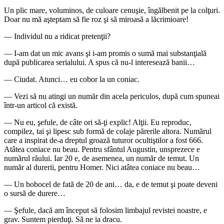
Un plic mare, voluminos, de culoare cenuşie, îngăl­benit pe la colţuri.
Doar nu mă aşteptam să fie roz şi să miroasă a lăcrimioare!
— Individul nu a ridicat pretenţii?
— I-am dat un mic avans şi i-am promis o sumă mai substanţială
după publicarea serialului. A spus că nu-l interesează banii…
— Ciudat. Atunci… eu cobor la un coniac.
— Vezi să nu atingi un număr din acela periculos, după cum spuneai
într-un articol că există.
— Nu eu, şefule, de câte ori să-ţi explic! Alţii. Eu reproduc,
compilez, tai şi lipesc sub formă de colaje părerile altora. Numărul
care a inspirat de-a dreptul groază tuturor ocultiştilor a fost 666.
Atâtea coniace nu beau. Pentru sfântul Augustin, unsprezece e
numărul răului. Iar 20 e, de asemenea, un număr de temut. Un
număr al durerii, pentru Homer. Nici atâtea coniace nu beau…
— Un bobocel de fată de 20 de ani… da, e de temut şi poate deveni
o sursă de durere…
— Şefule, dacă am început să folosim limbajul revistei noastre, e
grav. Suntem pierduţi. Să ne ia dracu.