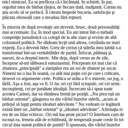
mici nimicuri. Ea se prefăcea că-i încântată. În schimb, în pat,
orgoliul meu de bărbat rânjea, de fiecare dată, mulţumit. Carina nu
ştia acolo să se prefacă. Îi citeam limpede bucuria, satisfacţia şi
plăcuta oboseală care o invadau fără reţineri.
În mizeria de după revoluţie am devenit, brusc, două personalităţi
mai accentuate. Ea, în mod special. Eu am intrat într-o turbată
competiţie jurnalistică cu colegii de la alte ziare şi reviste de altă
coloratură politică. Ne dădeam lecţii unii altora, crezându-ne mari
experţi. Ea a devenit lider. Greu de crezut că sidefia mea iubită s-a
transformat într-un veritabillider de partid. Înfocat, pătimaş şi,
uneori, de-a dreptul isteric. Mie deja, după vreun an de zile,
începuse să-mi slăbească entuziasmul. Pricepeam tot mai clar că
zbaterea „principială” a ziariştilor era un soi de zbatere pe uscat.
Nimeni nu o lua în seamă, cu atât mai puţin cei pe care-i criticam,
deseori cu argumente certe. Politica se arăta a fi o mizerie, un jeg, o
târfă. Aşa a fost, aşa va fi. O fac ori cei fără scrupule, ori cei semi-
inconştienţi, cei pe jumătate idealişti. Încercam să-i spun toate
acestea Carinei, dar ea rămânea fermă pe poziţii. „Nu prea eşti un
bărbat orientat”, gângurea ea din vârful buzelor sidefii, „acum ai
prilejul să lupţi pentru idealuri adevărate.” Nu vedeam ce legătură
există între un „bărbat orientat” şi „idealuri adevărate”. Afirmaţia ei
era de un hilar echivoc. Ori mă lua peste picior? O întrebam cum de
tocmai ea, femeia atât de echilibrată, de temperată poate crede în tot
circul ăsta numit politică de partid? Îi spuneam, din vârful buzelor