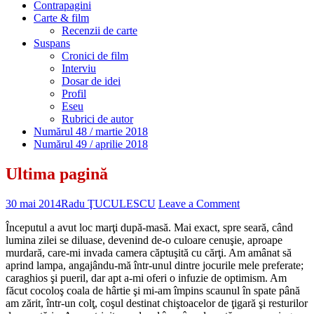
Contrapagini
Carte & film
Recenzii de carte
Suspans
Cronici de film
Interviu
Dosar de idei
Profil
Eseu
Rubrici de autor
Numărul 48 / martie 2018
Numărul 49 / aprilie 2018
Ultima pagină
30 mai 2014
Radu ŢUCULESCU
Leave a Comment
Începutul a avut loc marţi după-masă. Mai exact, spre seară, când
lumina zilei se diluase, devenind de-o culoare cenuşie, aproape
murdară, care-mi invada camera căptu­şită cu cărţi. Am amânat să
aprind lampa, angajându-mă într-unul dintre jocurile mele preferate;
caraghios şi pueril, dar apt a-mi oferi o infuzie de optimism. Am
făcut cocoloş coala de hârtie şi mi-am împins scaunul în spate până
am zărit, într-un colţ, coşul destinat chiştoacelor de ţigară şi resturilor