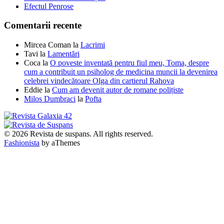
Efectul Penrose
Comentarii recente
Mircea Coman
la
Lacrimi
Tavi
la
Lamentări
Coca
la
O poveste inventată pentru fiul meu, Toma, despre
cum a contribuit un psiholog de medicina muncii la devenirea
celebrei vindecătoare Olga din cartierul Rahova
Eddie
la
Cum am devenit autor de romane polițiste
Milos Dumbraci
la
Pofta
© 2026 Revista de suspans. All rights reserved.
Fashionista
by aThemes