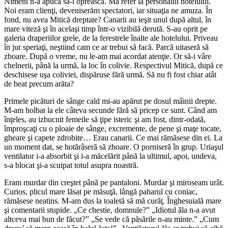
Nimeni n-a apuca să-l oprească. Mă refer la personalul hotelului.
Noi eram clienţi, deveniserăm spectatori, iar situaţia ne amuza. În
fond, nu avea Mitică dreptate? Canarii au ieşit unul după altul, în
mare viteză şi în acelaşi timp într-o vizibilă derută. S-au oprit pe
galeria draperiilor grele, de la ferestrele înalte ale hotelului. Priveau
în jur speriaţi, neştiind cam ce ar trebui să facă. Parcă uitaseră să
zboare. După o vreme, nu le-am mai acordat atenţie. Or să-i vâre
chelnerii, până la urmă, la loc în colivie. Respec­tivul Mitică, după ce
deschisese uşa coliviei, dispăruse fără urmă. Să nu fi fost chiar atât
de beat precum arăta?
Primele picături de sânge cald mi-au apărut pe dosul mâinii drepte.
M-am holbat la ele câteva secunde fără să pricep ce sunt. Când am
înţeles, au izbucnit femeile să ţipe isteric şi am fost, dintr-odată,
împroşcaţi cu o ploaie de sânge, excremente, de pene şi maţe tocate,
gheare şi capete zdrobite… Erau canarii. Ce mai rămăsese din ei. La
un moment dat, se hotărâseră să zboare. O porniseră în grup. Uriaşul
ventilator i-a absorbit şi i-a măcelărit până la ultimul, apoi, undeva,
s-a blocat şi-a scuipat totul asupra noastră.
Eram murdar din creştet până pe pantaloni. Murdar şi miroseam urât.
Curios, plicul mare lăsat pe măsuţă, lângă paharul cu coniac,
rămăsese neatins. M-am dus la toaletă să mă curăţ. Înghesuială mare
şi comentarii stupide. „Ce chestie, domnule?” „Idiotul ăla n-a avut
altceva mai bun de făcut?” „Se vede că păsările n-au minte.” „Cum