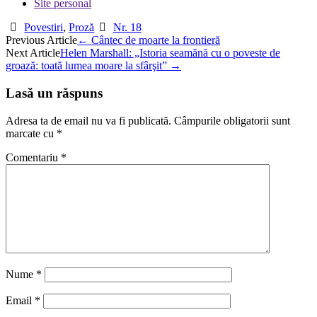
Site personal
Povestiri
,
Proză
Nr. 18
Post
Previous Article
←
Cântec de moarte la frontieră
Next Article
Helen Marshall: „Istoria seamănă cu o poveste de
navigation
groază: toată lumea moare la sfârşit”
→
Lasă un răspuns
Adresa ta de email nu va fi publicată.
Câmpurile obligatorii sunt
marcate cu
*
Comentariu
*
Nume
*
Email
*