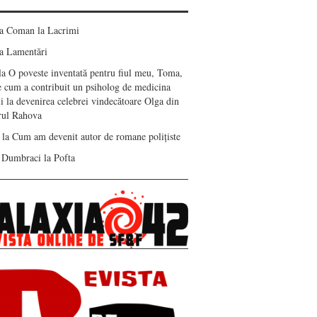
ea Coman
la
Lacrimi
a
Lamentări
la
O poveste inventată pentru fiul meu, Toma,
e cum a contribuit un psiholog de medicina
i la devenirea celebrei vindecătoare Olga din
erul Rahova
la
Cum am devenit autor de romane polițiste
 Dumbraci
la
Pofta