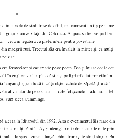
.
*
nd în cursele de sănii trase de câini, am cunoscut un tip pe nume
in graţiile universităţii din Colorado. A ajuns să fie pus pe liber
ar – ceva în legătură cu preferinţele pentru povestirile
n maeştrii ruşi. Trecutul său era învăluit în mister şi, ca mulţi
a pe sine.
 era fermecător şi carismatic peste poate. Bea şi înjura cot la cot
lf în engleza veche, plus că ştia şi pedigriurile tuturor câinilor
a lungan şi ageamiu să încalţe nişte rachete de zăpadă şi-o să-l
veterat vânător de pe coclauri. Toate fetişcanele îl adorau, la fel
rătos, cum zicea Cummings.
d alerga în Iditarodul din 1992. Ăsta e evenimentul ăla mare din
ănii mai mulţi câini husky şi aleargă o mie două sute de mile prin
multe de spus – cursa e lungă, chinuitoare şi te simţi singur. Ba