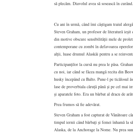
să plecăm. Diavolul avea să sosească în curând
Cu ani în urmă, când îmi câştigam traiul alergâ
Steven Graham, un profesor de literatură ieşit d
din motive obscure sensibilităţii mele de prolet
contemporane cu zombi în defavoarea operelor di
alţii, luase drumul Alaskăi pentru a se reinvent
Participanţilor la cursă nu prea le păsa. Graham
cu noi, iar când se făcea mangă recita din Beowu
husky începând cu Balto. Pune-l pe ticălosul ăst
lase de proverbiala căruţă până şi pe cel mai in
şi aparatele foto. Era un bărbat al dracu de a
Prea frumos să fie adevărat.
Steven Graham a fost capturat de Vânătoare cân
timpul iernii când bărbaţi şi femei înhamă la s
Alaska, de la Anchorage la Nome. Nu prea sunt 