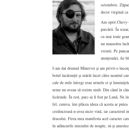
octombrie. Zăpada
decor virginal ca
Am oprit Chevy-ul
parcării. În scuar
cu mai toate geam
un mausoleu închi
vremii. Pe pancar
atenţionări, fie b
I-am dat drumul Minervei şi am privit-o înconj
botul încărunţit şi mârâi încet către neantul ca
cale de mile întregi erau urmele ei şi luminiţel
urme nu aveau să reziste mult. Din când în când
licărinde. În rest, parc-ai fi fost pe Lună.
Ne în
fel, cumva, îmi plăcea ideea că acesta ar putea 
credincioasă n-avea nicio vină, iar caracterul m
dracului. Firea mea manifesta acel caracter care
în adâncurile miezului de noapte, să-şi amestece