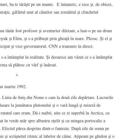
iuri, ba te târăşti pe un munte. E întuneric, e rece şi, de obicei,
raţie, gâfâitul mut al câinilor sau zornăitul şi clinchetul
 tânăr fost profesor şi aventurier diletant, a luat-o pe un drum
yuk şi Elim, şi s-a prăbuşit prin gheaţă în mare. Pleosc. Şi el şi
ticipat şi vice-guvernatorul. CNN a transmis în direct.
 s-a întâmplat în realitate. Şi deoarece am văzut ce s-a întâmplat
rma să plătesc cu vârf şi îndesat.
*
lui martie 1992.
. Linia de finiş din Nome e cam la două zile depărtare. Lucrurile
asare la jumătatea plutonului şi o vară lungă şi mizeră de
 ratatul care eram. Dă-i naibii, uite ce zi superbă în Arctica, cu
at în verde măr spre albastru oţelit şi cu mingea portocalie a
 Efectul părea desprins dintr-o fantezie. După zile de somn pe
ie şi scrâşnetul ritmic al labelor de câine. Aţipeam pe ghidon şi o