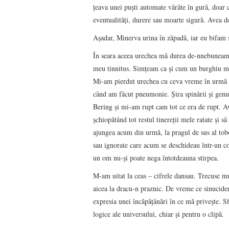
ţeava unei puşti automate vârâte în gură, doar c
eventualităţi, durere sau moarte sigură. Avea d
Aşadar, Minerva urina în zăpadă, iar eu bifam 
În seara aceea urechea mă durea de-nnebuneam, p
meu tinnitus. Simţeam ca şi cum un burghiu mi-
Mi-am pierdut urechea cu ceva vreme în urmă în
când am făcut pneumonie. Şira spinării şi genu
Bering şi mi-am rupt cam tot ce era de rupt. A
şchiopătând tot restul tinereţii mele ratate şi
ajungea acum din urmă, la pragul de sus al tobo
sau ignorate care acum se deschideau într-un c
un om nu-şi poate nega întotdeauna stirpea.
M-am uitat la ceas – cifrele dansau. Trecuse mu
aicea la dracu-n praznic. De vreme ce sinucidere
expresia unei încăpăţânări în ce mă priveşte. Sf
logice ale universului, chiar şi pentru o clipă.