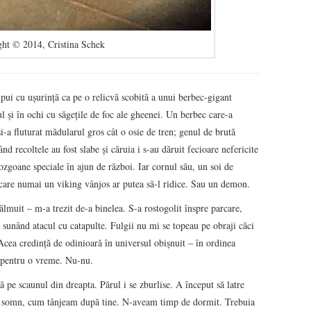
ht © 2014, Cristina Schek
ipui cu uşurinţă ca pe o relicvă scobită a unui berbec-gigant
l şi în ochi cu săgeţile de foc ale gheenei. Un berbec care-a
i-a fluturat mădularul gros cât o osie de tren; genul de brută
ând recoltele au fost slabe şi căruia i s-au dăruit fecioare nefericite
ozgoane speciale în ajun de război. Iar cornul său, un soi de
pe care numai un viking vânjos ar putea să-l ridice. Sau un demon.
pălmuit – m-a trezit de-a binelea. S-a rostogolit înspre parcare,
unând atacul cu catapulte. Fulgii nu mi se topeau pe obraji căci
 Acea credinţă de odinioară în universul obişnuit – în ordinea
e pentru o vreme. Nu-nu.
 pe scaunul din dreapta. Părul i se zburlise. A început să latre
ce somn, cum tânjeam după tine. N-aveam timp de dormit. Trebuia