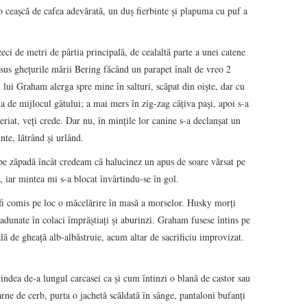
 ceaşcă de cafea adevărată, un duş fierbinte şi plapuma cu puf a
ci de metri de pârtia principală, de cealaltă parte a unei catene
 sus gheţurile mării Bering făcând un parapet înalt de vreo 2
 lui Graham alerga spre mine în salturi, scăpat din oişte, dar cu
a de mijlocul gâtului; a mai mers în zig-zag câţiva paşi, apoi s-a
periat, veţi crede. Dar nu, în minţile lor canine s-a declanşat un
nte, lătrând şi urlând.
 pe zăpadă încât credeam că halucinez un apus de soare vărsat pe
 iar mintea mi s-a blocat învârtindu-se în gol.
 fi comis pe loc o măcelărire în masă a morselor. Husky morţi
adunate în colaci împrăştiaţi şi aburinzi. Graham fusese întins pe
ală de gheaţă alb-albăstruie, acum altar de sacrificiu improvizat.
rindea de-a lungul carcasei ca şi cum întinzi o blană de castor sau
rne de cerb, purta o jachetă scăldată în sânge, pantaloni bufanţi