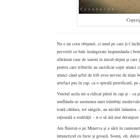
Copyrig
Nu e un corn obişnuit, ci unul pe care ţi-l înch
pervertit cu bale însângerate înspumându-i botu
sfărâmat oase de saxoni la micul-dejun şi care ş
pentru care triburile au sacrificat copii atunci c
atunci când şeful de trib avea nevoie de nişte b
artefact pus în cap, ca o spirală pietrificată, 
Vuietul acela mi-a ridicat părul în cap şi – ca 
umflându-se asemenea unei trâmbiţe medievale s
toată căldura, tot sângele, au năvălit înăuntru.
raţională a realităţii – n-o să mă mai deranjez
Am fluierat-o pe Minerva şi a sărit în camionetă
întunericul cu furie şi groază. Somn, oh, dul