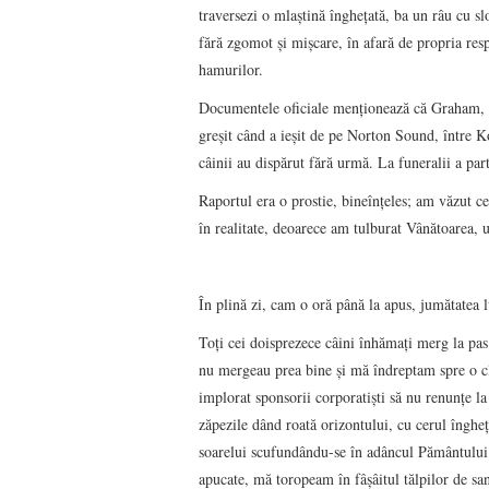
traversezi o mlaştină îngheţată, ba un râu cu slo
fără zgomot şi mişcare, în afară de propria respi
hamurilor.
Documentele oficiale menţionează că Graham, un
greşit când a ieşit de pe Norton Sound, între Ko
câinii au dispărut fără urmă. La funeralii a par
Raportul era o prostie, bineînţeles; am văzut ce
în realitate, deoarece am tulburat Vânătoarea, u
În plină zi, cam o oră până la apus, jumătatea 
Toţi cei doisprezece câini înhămaţi merg la pas
nu mergeau prea bine şi mă îndreptam spre o cl
implorat sponsorii corporatişti să nu renunţe la
zăpezile dând roată orizontului, cu cerul îngheţ
soarelui scufundându-se în adâncul Pământului.
apucate, mă toropeam în fâşâitul tălpilor de san