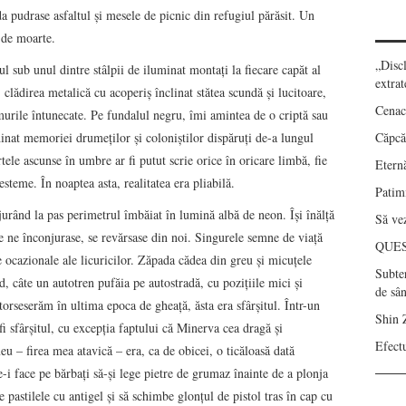
 pudrase asfaltul şi mesele de picnic din refugiul părăsit. Un
 de moarte.
„Disc
 sub unul dintre stâlpii de iluminat montaţi la fiecare capăt al
extrat
, clădirea metalică cu acoperiş înclinat stătea scundă şi lucitoare,
Cenac
urile întunecate. Pe fundalul negru, îmi amintea de o criptă sau
nat memoriei drumeţilor şi coloniştilor dispăruţi de-a lungul
Căpcău
tele ascunse în umbre ar fi putut scrie orice în oricare limbă, fie
Eternă
lesteme. În noaptea asta, realitatea era pliabilă.
Patimi
urând la pas perimetrul îmbăiat în lumină albă de neon. Îşi înălţă
Să vez
re ne înconjurase, se revărsase din noi. Singurele semne de viaţă
QUE
e ocazionale ale licuricilor. Zăpada cădea din greu şi micuţele
Subte
, câte un autotren pufăia pe autostradă, cu poziţiile mici şi
de sâ
torseserăm în ultima epoca de gheaţă, ăsta era sfârşitul. Într-un
Shin 
fi sfârşitul, cu excepţia faptului că Minerva cea dragă şi
Efect
eu – firea mea atavică – era, ca de obicei, o ticăloasă dată
-i face pe bărbaţi să-şi lege pietre de grumaz înainte de a plonja
 pastilele cu antigel şi să schimbe glonţul de pistol tras în cap cu