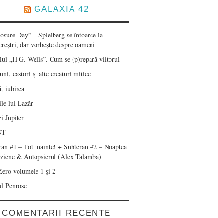
GALAXIA 42
losure Day” – Spielberg se întoarce la
ereștri, dar vorbește despre oameni
lul „H.G. Wells”. Cum se (p)repară viitorul
ni, castori și alte creaturi mitice
, iubirea
le lui Lazăr
i Jupiter
ST
ran #1 – Tot înainte! + Subteran #2 – Noaptea
nziene & Autopsierul (Alex Talamba)
Zero volumele 1 și 2
ul Penrose
COMENTARII RECENTE