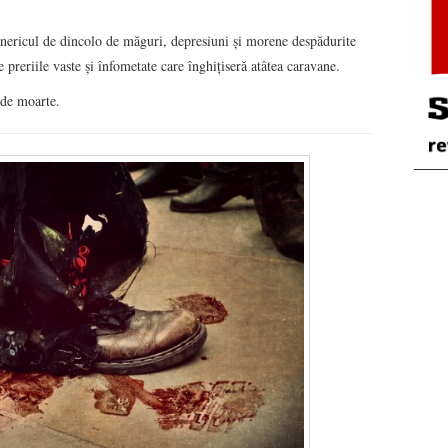
unericul de dincolo de măguri, depresiuni şi morene despădurite
 preriile vaste şi înfometate care înghiţiseră atâtea caravane.
 de moarte.