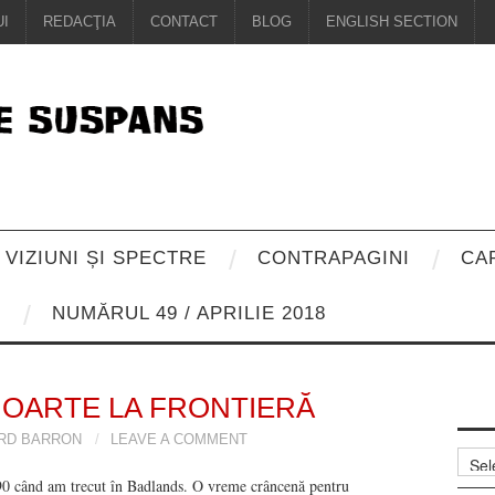
I
REDACŢIA
CONTACT
BLOG
ENGLISH SECTION
VIZIUNI ȘI SPECTRE
CONTRAPAGINI
CA
8
NUMĂRUL 49 / APRILIE 2018
OARTE LA FRONTIERĂ
IRD BARRON
LEAVE A COMMENT
Arhiv
-90 când am trecut în Badlands. O vreme crâncenă pentru