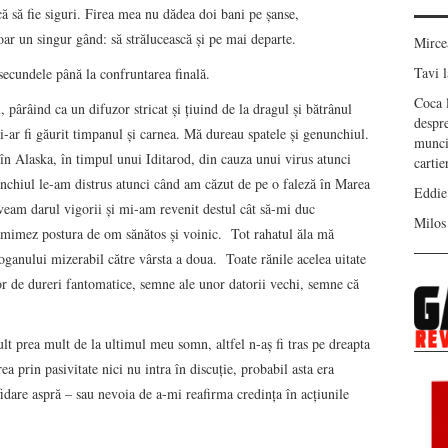
ă să fie siguri. Firea mea nu dădea doi bani pe şanse,
oar un singur gând: să strălucească şi pe mai departe.
Mirc
Tavi
l
secundele până la confruntarea finală.
Coca
ârâind ca un difuzor stricat şi ţiuind de la dragul şi bătrânul
despr
ar fi găurit timpanul şi carnea. Mă dureau spatele şi genunchiul.
munci
 Alaska, în timpul unui Iditarod, din cauza unui virus atunci
carti
nchiul le-am distrus atunci când am căzut de pe o faleză în Marea
Eddie
veam darul vigorii şi mi-am revenit destul cât să-mi duc
Milos
 să mimez postura de om sănătos şi voinic. Tot rahatul ăla mă
ganului mizerabil către vârsta a doua. Toate rănile acelea uitate
or de dureri fantomatice, semne ale unor datorii vechi, semne că
lt prea mult de la ultimul meu somn, altfel n-aş fi tras pe dreapta
a prin pasivitate nici nu intra în discuţie, probabil asta era
idare aspră – sau nevoia de a-mi reafirma credinţa în acţiunile