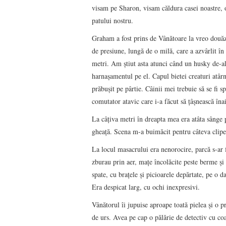
visam pe Sharon, visam căldura casei noastre, o
patului nostru.
Graham a fost prins de Vânătoare la vreo douăze
de presiune, lungă de o milă, care a azvârlit în
metri. Am ştiut asta atunci când un husky de-al
harnaşamentul pe el. Capul bietei creaturi atârn
prăbuşit pe pârtie. Câinii mei trebuie să se fi s
comutator atavic care i-a făcut să ţâşnească înai
La câţiva metri în dreapta mea era atâta sânge
gheaţă. Scena m-a buimăcit pentru câteva clipe,
La locul masacrului era nenorocire, parcă s-ar
zburau prin aer, maţe încolăcite peste berme şi 
spate, cu braţele şi picioarele depărtate, pe o d
Era despicat larg, cu ochi inexpresivi.
Vânătorul îi jupuise aproape toată pielea şi o p
de urs. Avea pe cap o pălărie de detectiv cu coa