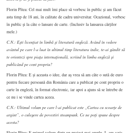
Florin Pîtea: Cel mai mult îmi place să vorbesc în public și am făcut
asta timp de 18 ani, în calitate de cadru universitar. Ocazional, vorbesc
în public și la câte o lansare de carte. (Inclusiv la lansarea cărților
mele.)
C.N.: Ești licenţiat în limbă şi literatură engleză. Având în vedere
avântul pe care l-a luat în ultimul timp literatura indie, te-ai gândit să
te orientezi spre piața internațională, scriind în limba engleză și
publicând pe cont propriu?
Florin Pîtea: E și aceasta o idee, dar aș vrea să am câte o sută de euro
pentru fiecare persoană din România care a publicat pe cont propriu o
carte în engleză, în format electronic, iar apoi a ajuns să se întrebe de
ce nu i se vinde cartea aceea.
C.N.: Ultimul volum pe care l-ai publicat este „Cartea cu scoarțe de
argint”, o culegere de povestiri steampunk. Ce ne poți spune despre
acesta?
Florin Pîtea: E primul volum dintr-un proiect mai amplu. L-am scris