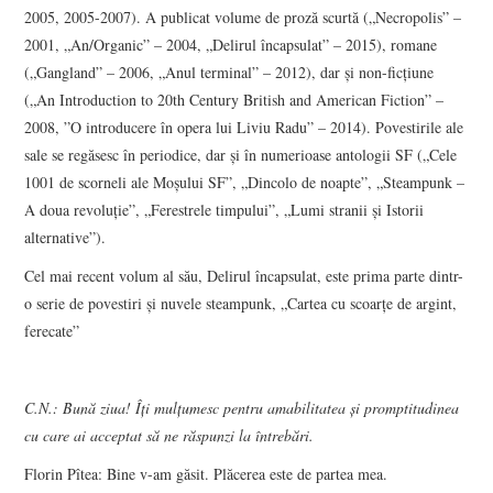
2005, 2005-2007). A publicat volume de proză scurtă („Necropolis” –
2001, „An/Organic” – 2004, „Delirul încapsulat” – 2015), romane
POVESTIRI SCURTE
(„Gangland” – 2006, „Anul terminal” – 2012), dar și non-ficțiune
(„An Introduction to 20th Century British and American Fiction” –
VIZIUNI ȘI SPECTRE
2008, ”O introducere în opera lui Liviu Radu” – 2014). Povestirile ale
sale se regăsesc în periodice, dar și în numerioase antologii SF („Cele
CONTRAPAGINI
1001 de scorneli ale Moşului SF”, „Dincolo de noapte”, „Steampunk –
A doua revoluţie”, „Ferestrele timpului”, „Lumi stranii şi Istorii
CARTE & FILM
alternative”).
Cel mai recent volum al său, Delirul încapsulat, este prima parte dintr-
RECENZII DE CARTE
o serie de povestiri și nuvele steampunk, „Cartea cu scoarțe de argint,
ferecate”
SUSPANS
CRONICI DE FILM
C.N.: Bună ziua! Îți mulțumesc pentru amabilitatea și promptitudinea
cu care ai acceptat să ne răspunzi la întrebări.
INTERVIU
Florin Pîtea: Bine v-am găsit. Plăcerea este de partea mea.