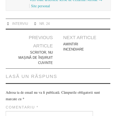
Site personal
INTERVIU
NR. 24
Post
PREVIOUS
NEXT ARTICLE
navigation
AMINTIRI
ARTICLE
INCENDIARE
SCRIITOR, NU
MAȘINĂ DE ÎNȘIRUIT
CUVINTE
LASĂ UN RĂSPUNS
Adresa ta de email nu va fi publicată.
Câmpurile obligatorii sunt
marcate cu
*
COMENTARIU
*