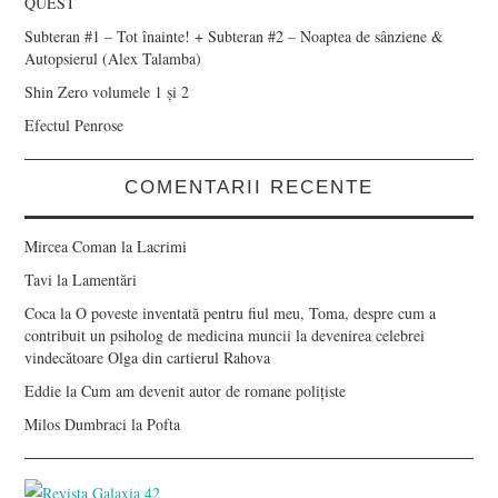
QUEST
Subteran #1 – Tot înainte! + Subteran #2 – Noaptea de sânziene &
Autopsierul (Alex Talamba)
Shin Zero volumele 1 și 2
Efectul Penrose
COMENTARII RECENTE
Mircea Coman
la
Lacrimi
Tavi
la
Lamentări
Coca
la
O poveste inventată pentru fiul meu, Toma, despre cum a
contribuit un psiholog de medicina muncii la devenirea celebrei
vindecătoare Olga din cartierul Rahova
Eddie
la
Cum am devenit autor de romane polițiste
Milos Dumbraci
la
Pofta