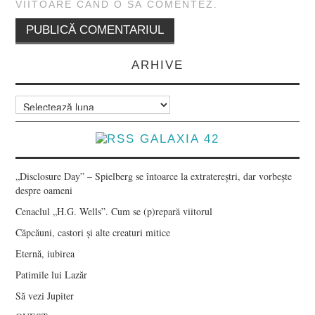
VIITOARE CÂND O SĂ COMENTEZ.
ARHIVE
Arhive
GALAXIA 42
„Disclosure Day” – Spielberg se întoarce la extratereștri, dar vorbește
despre oameni
Cenaclul „H.G. Wells”. Cum se (p)repară viitorul
Căpcăuni, castori și alte creaturi mitice
Eternă, iubirea
Patimile lui Lazăr
Să vezi Jupiter