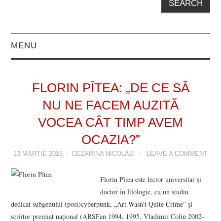
MENU
EDITORIAL
FLORIN PÎTEA: „DE CE SĂ
PROZĂ
NU NE FACEM AUZITĂ
POVESTIRI
VOCEA CÂT TIMP AVEM
OCAZIA?”
NUVELE
13 MARTIE 2016
CEZARINA NICOLAE
LEAVE A COMMENT
FOILETON
Florin Pîtea este lector universitar și
doctor în filologie, cu un studiu
FRAGMENT DE
dedicat subgenului
(post)cyberpunk, „Art Wasn’t Quite Crime” și
scriitor premiat național (ARSFan 1994, 1995, Vladimir Colin 2002-
ROMAN