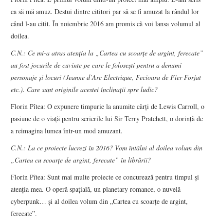
ca să mă amuz. Destui dintre cititori par să se fi amuzat la rândul lor
când l-au citit. În noiembrie 2016 am promis că voi lansa volumul al
doilea.
C.N.: Ce mi-a atras atenția la „Cartea cu scoarțe de argint, ferecate”
au fost jocurile de cuvinte pe care le folosești pentru a denumi
personaje și locuri (Jeanne d’Arc Electrique, Fecioara de Fier Forjat
etc.). Care sunt originile acestei înclinații spre ludic?
Florin Pîtea: O expunere timpurie la anumite cărți de Lewis Carroll, o
pasiune de o viață pentru scrierile lui Sir Terry Pratchett, o dorință de
a reimagina lumea într-un mod amuzant.
C.N.: La ce proiecte lucrezi în 2016? Vom întâlni al doilea volum din
„Cartea cu scoarțe de argint, ferecate” în librării?
Florin Pîtea: Sunt mai multe proiecte ce concurează pentru timpul și
atenția mea. O operă spațială, un planetary romance, o nuvelă
cyberpunk… și al doilea volum din „Cartea cu scoarțe de argint,
ferecate”.