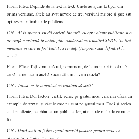
Florin Pîtea: Depinde de la text la text. Unele au ajuns la tipar din
prima versiune, altele au avut nevoie de trei versiuni majore și șase sau
opt revizuiri înainte de publicare.
C.N.: Ai în spate o solidă carieră literară, cu opt volume publicate și o
prezență constantă în antologiile românești cu tematică SF&F. Au fost
momente în care ai fost tentat să renunți (temporar sau definitiv) la
scris?
Florin Pîtea: Toți vom fi tăcuți, permanent, de la un punct încolo. De
ce să nu ne facem auzită vocea cît timp avem ocazia?
C.N.: Totuși, ce te-a motivat să continui să scrii?
Florin Pîtea: Doi factori: cărțile scrise pe gustul meu, care îmi oferă un
exemplu de urmat, și cărțile care nu sunt pe gustul meu. Dacă și acelea
sunt publicate, ba chiar au un public al lor, atunci ale mele de ce nu ar
fi?
C.N.: Dacă nu ți-ai fi descoperit această pasiune pentru scris, ce
altceva ți-ar fi plăcut să faci?