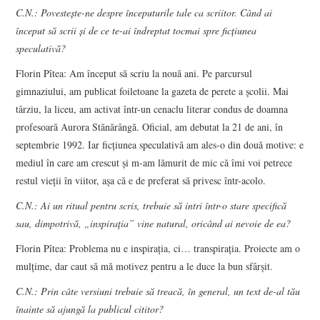
DOSAR DE IDEI
C.N.: Povestește-ne despre începuturile tale ca scriitor. Când ai
început să scrii și de ce te-ai îndreptat tocmai spre ficțiunea
PROFIL
speculativă?
Florin Pîtea: Am început să scriu la nouă ani. Pe parcursul
ESEU
gimnaziului, am publicat foiletoane la gazeta de perete a școlii. Mai
târziu, la liceu, am activat într-un cenaclu literar condus de doamna
RUBRICI DE AUTOR
profesoară Aurora Stănărângă. Oficial, am debutat la 21 de ani, în
septembrie 1992. Iar ficțiunea speculativă am ales-o din două motive: e
NUMĂRUL 48 /
mediul în care am crescut și m-am lămurit de mic că îmi voi petrece
restul vieții în viitor, așa că e de preferat să privesc într-acolo.
MARTIE 2018
C.N.: Ai un ritual pentru scris, trebuie să intri într-o stare specifică
sau, dimpotrivă, „inspirația” vine natural, oricând ai nevoie de ea?
NUMĂRUL 49 /
Florin Pîtea: Problema nu e inspirația, ci… transpirația. Proiecte am o
APRILIE 2018
mulțime, dar caut să mă motivez pentru a le duce la bun sfârșit.
C.N.: Prin câte versiuni trebuie să treacă, în general, un text de-al tău
înainte să ajungă la publicul cititor?