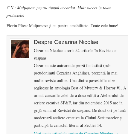
C.N.: Mulțumesc pentru timpul accordat. Mult succes în toate
proiectele!
Florin Pîtea: Mulțumesc și eu pentru amabilitate. Toate cele bune!
Despre Cezarina Nicolae
Cezarina Nicolae a scris 54 articole în Revista de
suspans.
Cezarina este autoare de proză fantastică (sub
pseudonimul Cezarina Anghilac), prezentă în mai
multe reviste online. Una dintre povestirile ei se
regăsește în antologia Best of Mystery & Horror #1. A
urmat cursurile celei de-a doua ediții a Atelierului de
scriere creativă SF&F, iar din noiembrie 2015 are în
grijă sumarul Revistei de suspans. De două ori pe lună
moderează ateliere creative la Clubul Scriitoarelor și
participă la cenaclul literar al Secției 14.
Vezi toate articolele scrise de Cezarina Nicolae
→