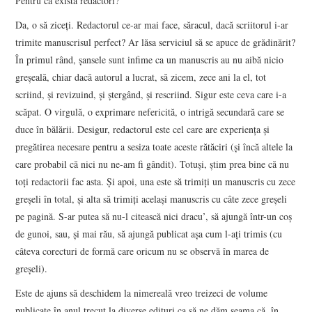
Pentru că există redactori?
Da, o să ziceți. Redactorul ce-ar mai face, săracul, dacă scriitorul i-ar
trimite manuscrisul perfect? Ar lăsa serviciul să se apuce de grădinărit?
În primul rând, șansele sunt infime ca un manuscris au nu aibă nicio
greșeală, chiar dacă autorul a lucrat, să zicem, zece ani la el, tot
scriind, și revizuind, și ștergând, și rescriind. Sigur este ceva care i-a
scăpat. O virgulă, o exprimare nefericită, o intrigă secundară care se
duce în bălării. Desigur, redactorul este cel care are experiența și
pregătirea necesare pentru a sesiza toate aceste rătăciri (și încă altele la
care probabil că nici nu ne-am fi gândit). Totuși, știm prea bine că nu
toți redactorii fac asta. Și apoi, una este să trimiți un manuscris cu zece
greșeli în total, și alta să trimiți același manuscris cu câte zece greșeli
pe pagină. S-ar putea să nu-l citească nici dracu’, să ajungă într-un coș
de gunoi, sau, și mai rău, să ajungă publicat așa cum l-ați trimis (cu
câteva corecturi de formă care oricum nu se observă în marea de
greșeli).
Este de ajuns să deschidem la nimereală vreo treizeci de volume
publicate în anul trecut la diverse edituri ca să ne dăm seama că, în