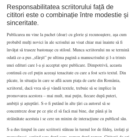
Responsabilitatea scriitorului față de
cititori este o combinație între modestie și
sinceritate.
Publicarea nu vine la pachet (doar) cu glorie și recunoaștere, așa cum
probabil mulți novici în ale scrisului au visat chiar mai înainte să fi
învățat să traseze bastonașe cu stiloul. Munca scriitorului nu se termină
odată ce-a pus „sfârșit” pe ultima pagină a manuscrisului și l-a trimis
unei edituri care l-a și acceptat spre publicare. Dimpotrivă, aceasta
continuă cu cel puțin aceeași tenacitate cu care a fost scris textul. Din
păcate, în situația în care se află acum piața de carte din România,
scriitorul, dacă vrea să-și vândă textele, trebuie să se implice în
promovarea acestora – mai mult, mai puțin, fiecare după puteri,
ambiții și așteptări. S-o fi putând în alte țări ca autorul să se
concentreze doar pe ce știe el să facă mai bine, dar până și în
străinătate acestuia i se cere un minim de interacțiune cu publicul său.
S-a dus timpul în care scriitorii stăteau în turnul lor de fildeș, izolați și
morocănoși, scriind vers după vers, roman după roman. Cititorii de azi