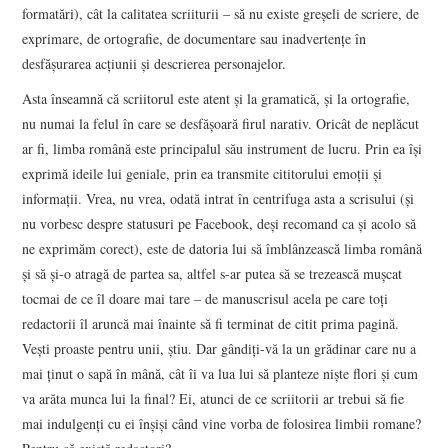
formatări), cât la calitatea scriiturii – să nu existe greșeli de scriere, de
exprimare, de ortografie, de documentare sau inadvertențe în
desfășurarea acțiunii și descrierea personajelor.
Asta înseamnă că scriitorul este atent și la gramatică, și la ortografie,
nu numai la felul în care se desfășoară firul narativ. Oricât de neplăcut
ar fi, limba română este principalul său instrument de lucru. Prin ea își
exprimă ideile lui geniale, prin ea transmite cititorului emoții și
informații. Vrea, nu vrea, odată intrat în centrifuga asta a scrisului (și
nu vorbesc despre statusuri pe Facebook, deși recomand ca și acolo să
ne exprimăm corect), este de datoria lui să îmblânzească limba română
și să și-o atragă de partea sa, altfel s-ar putea să se trezească mușcat
tocmai de ce îl doare mai tare – de manuscrisul acela pe care toți
redactorii îl aruncă mai înainte să fi terminat de citit prima pagină.
Vești proaste pentru unii, știu. Dar gândiți-vă la un grădinar care nu a
mai ținut o sapă în mână, cât îi va lua lui să planteze niște flori și cum
va arăta munca lui la final? Ei, atunci de ce scriitorii ar trebui să fie
mai indulgenți cu ei înșiși când vine vorba de folosirea limbii romane?