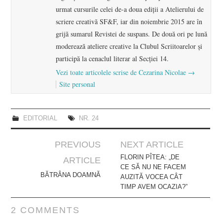
urmat cursurile celei de-a doua ediții a Atelierului de
scriere creativă SF&F, iar din noiembrie 2015 are în
grijă sumarul Revistei de suspans. De două ori pe lună
moderează ateliere creative la Clubul Scriitoarelor și
participă la cenaclul literar al Secției 14.
Vezi toate articolele scrise de Cezarina Nicolae
→
Site personal
EDITORIAL
NR. 24
Post
PREVIOUS
NEXT ARTICLE
navigation
FLORIN PÎTEA: „DE
ARTICLE
CE SĂ NU NE FACEM
BĂTRÂNA DOAMNĂ
AUZITĂ VOCEA CÂT
TIMP AVEM OCAZIA?”
2 COMMENTS