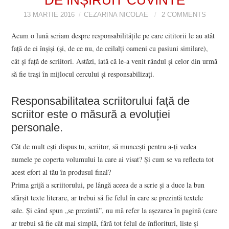
VIZIUNI ȘI SPECTRE
13 MARTIE 2016
CEZARINA NICOLAE
2 COMMENTS
Acum o lună scriam despre responsabilitățile pe care cititorii le au atât
CONTRAPAGINI
față de ei înșiși (și, de ce nu, de ceilalți oameni cu pasiuni similare),
cât și față de scriitori. Astăzi, iată că le-a venit rândul și celor din urmă
CARTE & FILM
să fie trași în mijlocul cercului și responsabilizați.
SUSPANS
Responsabilitatea scriitorului față de
scriitor este o măsură a evoluției
NUMĂRUL 48 /
personale.
MARTIE 2018
Cât de mult ești dispus tu, scriitor, să muncești pentru a-ți vedea
numele pe coperta volumului la care ai visat? Și cum se va reflecta tot
NUMĂRUL 49 /
acest efort al tău în produsul final?
Prima grijă a scriitorului, pe lângă aceea de a scrie și a duce la bun
APRILIE 2018
sfârșit texte literare, ar trebui să fie felul în care se prezintă textele
sale. Și când spun „se prezintă”, nu mă refer la așezarea în pagină (care
ar trebui să fie cât mai simplă, fără tot felul de înflorituri, liste și