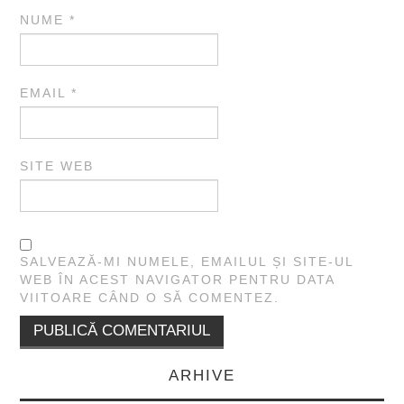
NUME
*
EMAIL
*
SITE WEB
SALVEAZĂ-MI NUMELE, EMAILUL ȘI SITE-UL
WEB ÎN ACEST NAVIGATOR PENTRU DATA
VIITOARE CÂND O SĂ COMENTEZ.
ARHIVE