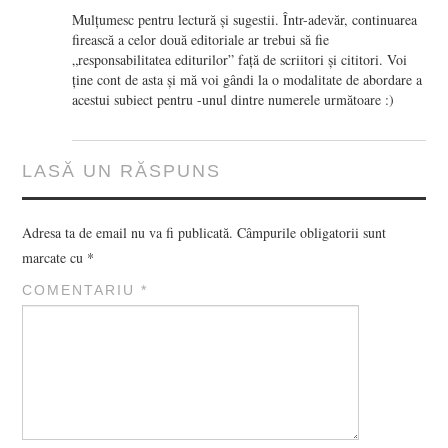
Mulțumesc pentru lectură și sugestii. Într-adevăr, continuarea
firească a celor două editoriale ar trebui să fie
„responsabilitatea editurilor” față de scriitori și cititori. Voi
ține cont de asta și mă voi gândi la o modalitate de abordare a
acestui subiect pentru -unul dintre numerele următoare :)
LASĂ UN RĂSPUNS
Adresa ta de email nu va fi publicată.
Câmpurile obligatorii sunt
marcate cu
*
COMENTARIU
*