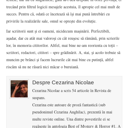
trecând prin filtrul logicii mesajele acestuia, îl apropie cel mai mult de
succes. Pentru că, odată ce încetează să își mai pună întrebări cu
privirile la realizările sale, omul se oprește din evoluție.
Iar scriitorii sunt și ei oameni, nicidecum mașinării. Perfectibili,
așadar, dar cu atât mai valoroși cu cât reușesc să rămână, prin scrierile
lor, în memoria cititorilor. Altfel, mai bine ne-am reorienta cu toții –
scriitori, redactori, cititori – spre grădinărit. A, stai, și acolo trebuie să
muncim pe brânci și facem lucrurile cât mai bine cu putință, altfel
riscăm să nu ne răsară nici măcar o buruiană.
Despre Cezarina Nicolae
Cezarina Nicolae a scris 54 articole în Revista de
suspans.
Cezarina este autoare de proză fantastică (sub
pseudonimul Cezarina Anghilac), prezentă în mai
multe reviste online. Una dintre povestirile ei se
regăsește în antologia Best of Mystery & Horror #1. A