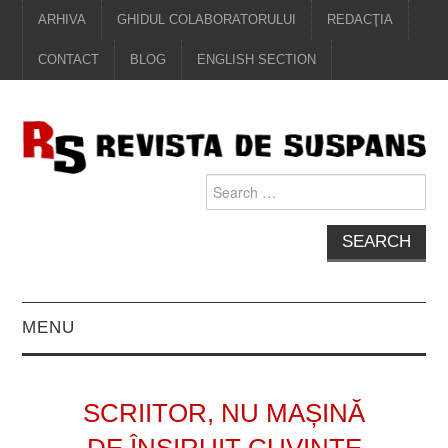
ARHIVA
GHIDUL COLABORATORULUI
REDACŢIA
CONTACT
BLOG
ENGLISH SECTION
Search
for:
MENU
EDITORIAL
SCRIITOR, NU MAȘINĂ
PROZĂ
DE ÎNȘIRUIT CUVINTE