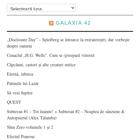
Arhive
GALAXIA 42
„Disclosure Day” – Spielberg se întoarce la extratereștri, dar vorbește
despre oameni
Cenaclul „H.G. Wells”. Cum se (p)repară viitorul
Căpcăuni, castori și alte creaturi mitice
Eternă, iubirea
Patimile lui Lazăr
Să vezi Jupiter
QUEST
Subteran #1 – Tot înainte! + Subteran #2 – Noaptea de sânziene &
Autopsierul (Alex Talamba)
Shin Zero volumele 1 și 2
Efectul Penrose