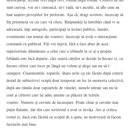
sunt curioși, vor să-i cunoască, să-i vadă, să-i asculte, să afle cum au
luat naștere poveștilor lor preferate. Așa că, dragi scriitori, încercați să
fiți prietenoși cu cei care vă citesc. Răspundeţi la întrebări când vi se
adresează, daţi autografe, participaţi la lecturi publice, lansări,
evenimente (nu numai ale voastre), încercaţi să aveţi o interacţiune
constantă cu publicul. Fiţi voi înșivă, fără a face abuz de acea
superioritate dăunătoare a celui care a izbândit în ce și-a propus.
Izbânda este încă departe, căci soarta cărților se decide în fiecare zi, cu
fiecare cititor care trece pe lângă un volum și alege sau nu să-l
cumpere. Clasementele, topurile, share-urile (și ele făcute după criterii
destul de subiective) ocupă doar temporar un loc în memoria colectivă,
după ani rămân doar rapoartele de vânzări, sumele intrate sau nu în
cont și cititorii care își aduc aminte cu plăcere de textele
voastre. Numere și cuvinte de încurajare. Poate chiar și cuvinte mai
puțin flatante, dar din care scriitorul a avut ce învăța. Are și critica
rostul ei, dacă este făcută cu scopul de a ajuta, ne motivează să facem
lucrurile mai bine.