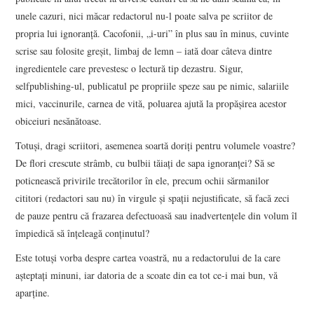
unele cazuri, nici măcar redactorul nu-l poate salva pe scriitor de
propria lui ignoranță. Cacofonii, „i-uri” în plus sau în minus, cuvinte
scrise sau folosite greșit, limbaj de lemn – iată doar câteva dintre
ingredientele care prevestesc o lectură tip dezastru. Sigur,
selfpublishing-ul, publicatul pe propriile speze sau pe nimic, salariile
mici, vaccinurile, carnea de vită, poluarea ajută la propășirea acestor
obiceiuri nesănătoase.
Totuși, dragi scriitori, asemenea soartă doriți pentru volumele voastre?
De flori crescute strâmb, cu bulbii tăiați de sapa ignoranței? Să se
poticnească privirile trecătorilor în ele, precum ochii sărmanilor
cititori (redactori sau nu) în virgule și spații nejustificate, să facă zeci
de pauze pentru că frazarea defectuoasă sau inadvertențele din volum îl
împiedică să înțeleagă conținutul?
Este totuși vorba despre cartea voastră, nu a redactorului de la care
așteptați minuni, iar datoria de a scoate din ea tot ce-i mai bun, vă
aparține.