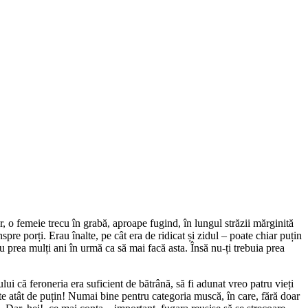
lor, o femeie trecu în grabă, aproape fugind, în lungul străzii mărginită
spre porți. Erau înalte, pe cât era de ridicat și zidul – poate chiar puțin
u prea mulți ani în urmă ca să mai facă asta. Însă nu-ți trebuia prea
lui că feroneria era suficient de bătrână, să fi adunat vreo patru vieți
ite atât de puțin! Numai bine pentru categoria muscă, în care, fără doar