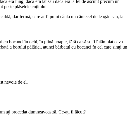
acă era lung, dacă era lat sau dacă era la fel de ascuțit precum un
t peste plăselele cuțitului.
caldă, dar fermă, care ar fi putut cânta un cântecel de leagăn sau, la
l cu bocanci în ochi, în plină noapte, fără ca să se fi întâmplat ceva
rbată a borului pălăriei, atunci bărbatul cu bocanci fu cel care simți un
st nevoie de el.
a cum ați procedat dumneavoastră. Ce-ați fi făcut?