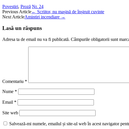
Povestiri
,
Proză
Nr. 24
Post
Previous Article
←
Scriitor, nu mașină de înșiruit cuvinte
Next Article
Amintiri incendiare
→
navigation
Lasă un răspuns
Adresa ta de email nu va fi publicată.
Câmpurile obligatorii sunt marc
Comentariu
*
Nume
*
Email
*
Site web
Salvează-mi numele, emailul și site-ul web în acest navigator pent