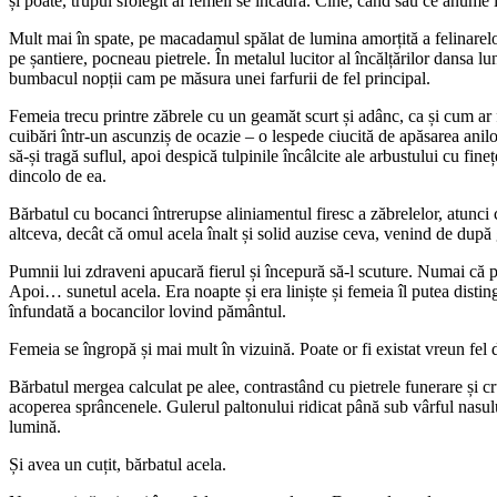
și poate, trupul sfoiegit al femeii se încadra. Cine, când sau ce anume 
Mult mai în spate, pe macadamul spălat de lumina amorțită a felinarelor 
pe șantiere, pocneau pietrele. În metalul lucitor al încălțărilor dansa 
bumbacul nopții cam pe măsura unei farfurii de fel principal.
Femeia trecu printre zăbrele cu un geamăt scurt și adânc, ca și cum ar f
cuibări într-un ascunziș de ocazie – o lespede ciucită de apăsarea anilo
să-și tragă suflul, apoi despică tulpinile încâlcite ale arbustului cu fineț
dincolo de ea.
Bărbatul cu bocanci întrerupse aliniamentul firesc a zăbrelelor, atunci
altceva, decât că omul acela înalt și solid auzise ceva, venind de după 
Pumnii lui zdraveni apucară fierul și începură să-l scuture. Numai că po
Apoi… sunetul acela. Era noapte și era liniște și femeia îl putea distin
înfundată a bocancilor lovind pământul.
Femeia se îngropă și mai mult în vizuină. Poate or fi existat vreun fel d
Bărbatul mergea calculat pe alee, contrastând cu pietrele funerare și cr
acoperea sprâncenele. Gulerul paltonului ridicat până sub vârful nasului.
lumină.
Și avea un cuțit, bărbatul acela.