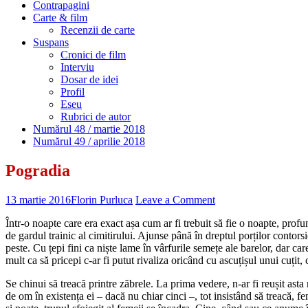
Contrapagini
Carte & film
Recenzii de carte
Suspans
Cronici de film
Interviu
Dosar de idei
Profil
Eseu
Rubrici de autor
Numărul 48 / martie 2018
Numărul 49 / aprilie 2018
Pogradia
13 martie 2016
Florin Purluca
Leave a Comment
Într-o noapte care era exact așa cum ar fi trebuit să fie o noapte, profun
de gardul trainic al cimitirului. Ajunse până în dreptul porților contorsi
peste. Cu țepi fini ca niște lame în vârfurile semețe ale barelor, dar ca
mult ca să pricepi c-ar fi putut rivaliza oricând cu ascuțișul unui cuțit, 
Se chinui să treacă printre zăbrele. La prima vedere, n-ar fi reușit asta
de om în existența ei – dacă nu chiar cinci –, tot insistând să treacă, 