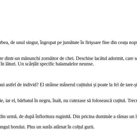
bea, de unul singur, îngropat pe jumătate în firișoare fine din ceața nopți
 mare dintr-un mănunchi zornăitor de chei. Deschise lacătul adormit, care
 în lături. Un scârțâit specific balamalelor neunse.
ui astfel de individ? El strânse mânerul cuțitului și poate la fel de tare-
, iar el, bărbatul în negru, înalt, nu cutezase să folosească cuțitul. Trecu
 din urmă, de după înfloritura ruginită. Din pricina dumitale a rămas un 
ungul borului. Plus un surâs atârnat în colțul gurii.