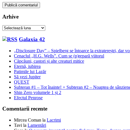
Arhive
Arhive
Galaxia 42
„Disclosure Day” – Spielberg se întoarce la extratereștri, dar v
Cenaclul „H.G. Wells”. Cum se (p)repară viitorul
Căpcăuni, castori și alte creaturi mitice
Eternă, iubirea
Patimile lui Lazăr
Să vezi Jupiter
QUEST
Subteran #1 – Tot înainte! + Subteran #2 – Noaptea de sânzie
Shin Zero volumele 1 și 2
Efectul Penrose
Comentarii recente
Mircea Coman
la
Lacrimi
Tavi
la
Lamentări