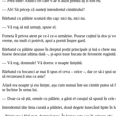
— Prea bine! Atunci cel care v-ar fi auzit primul aș fi fost eu.
— Ah! Să pricep că sunteți intendentul cimitirului?
Bărbatul cu pălărie scutură din cap: nici da, nici nu.
— Vă rog să mă urmați, spuse el.
Femeia îl privea atent pe ce-l ce-o urmărise. Pusese cuțitul la dos și vor
vreme, nu mult ci potrivit, apoi a pornit înspre gard.
Bărbatul cu pălărie ajunse în dreptul porții principale și luă o cheie
fusese descuiat ultima dată –, și-apoi trase bucata de feronerie ruginită
— Vă rog, domnule! Vă doresc o noapte liniștită.
Bărbatul cu bocanci ar mai fi spus el ceva – orice –, dar ce să-i spui un
să recunoască una ca asta?
Afară era noapte și era liniște, așa cum numai într-un cimitir putea să fie
se închise în urma lui.
— Doar ca să știi, omule cu pălărie, a găsit el curajul să spună în cele
Intendentul tăie linia curată a pălăriei, două degete lunecând lipite în l