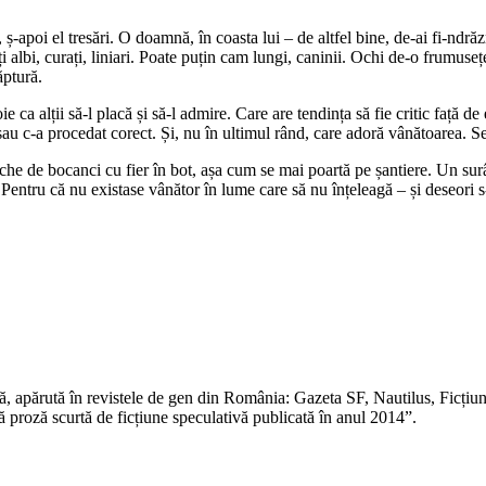
-apoi el tresări. O doamnă, în coasta lui – de altfel bine, de-ai fi-ndrăz
lbi, curați, liniari. Poate puțin cam lungi, caninii. Ochi de-o frumusețe 
ăptură.
alții să-l placă și să-l admire. Care are tendința să fie critic față de el 
 sau c-a procedat corect. Și, nu în ultimul rând, care adoră vânătoarea. 
he de bocanci cu fier în bot, așa cum se mai poartă pe șantiere. Un surâs
Pentru că nu existase vânător în lume care să nu înțeleagă – și deseori
vă, apărută în revistele de gen din România: Gazeta SF, Nautilus, Ficțiun
 proză scurtă de ficțiune speculativă publicată în anul 2014”.