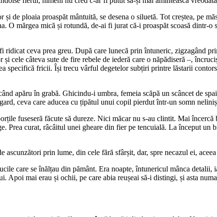
îndoise fierul, nimeni nu cred c-ar fi putut să-și mai amintească vreodată
și de ploaia proaspăt mântuită, se desena o siluetă. Tot creștea, pe măsur
luna. O mărgea mică și rotundă, de-ai fi jurat că-i proaspăt scoasă dintr-
i ridicat ceva prea greu. După care lunecă prin întuneric, zigzagând print
r și cele câteva sute de fire rebele de iederă care o năpădiseră –, încruc
ea specifică fricii. Își trecu vârful degetelor subțiri printre lăstarii cont
 când apăru în grabă. Ghicindu-i umbra, femeia scăpă un scâncet de spaimă
gard, ceva care aducea cu țipătul unui copil pierdut într-un somn nelinișt
rțile fuseseră făcute să dureze. Nici măcar nu s-au clintit. Mai încercă 
ge. Prea curat, râcâitul unei gheare din fier pe tencuială. La început un
e ascunzători prin lume, din cele fără sfârșit, dar, spre necazul ei, aceea
ucile care se înălțau din pământ. Era noapte, întunericul mânca detalii, i
 Apoi mai erau și ochii, pe care abia reușeai să-i distingi, și asta numai d