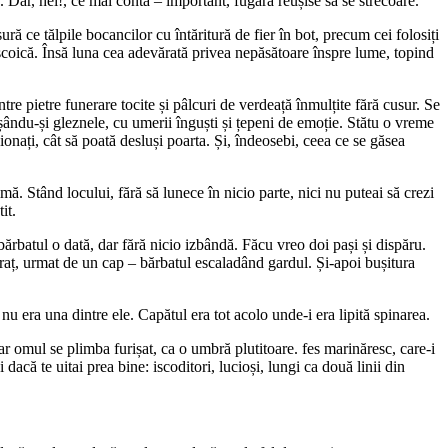
. Dar, hei!, ce mai conta – important, fugara reușise să se strecoare.
ă ce tălpile bocancilor cu întăritură de fier în bot, precum cei folosiți
o scoică. Însă luna cea adevărată privea nepăsătoare înspre lume, topind
re pietre funerare tocite și pâlcuri de verdeață înmulțite fără cusur. Se
ișându-și gleznele, cu umerii înguști și țepeni de emoție. Stătu o vreme
orsionați, cât să poată desluși poarta. Și, îndeosebi, ceea ce se găsea
. Stând locului, fără să lunece în nicio parte, nici nu puteai să crezi
it.
bărbatul o dată, dar fără nicio izbândă. Făcu vreo doi pași și dispăru.
 braț, urmat de un cap – bărbatul escaladând gardul. Și-apoi bușitura
 nu era una dintre ele. Capătul era tot acolo unde-i era lipită spinarea.
ar omul se plimba furișat, ca o umbră plutitoare. fes marinăresc, care-i
acă te uitai prea bine: iscoditori, lucioși, lungi ca două linii din