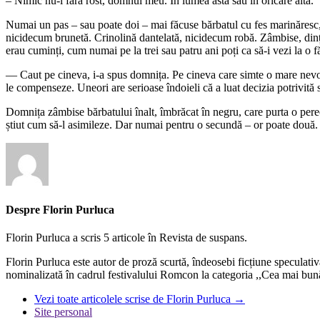
– Nimic nu-i fără rost, domnul meu. În lumea asta sau în oricare alta.
Numai un pas – sau poate doi – mai făcuse bărbatul cu fes marinăresc, ș
nicidecum brunetă. Crinolină dantelată, nicidecum robă. Zâmbise, dinți a
erau cuminți, cum numai pe la trei sau patru ani poți ca să-i vezi la o f
— Caut pe cineva, i-a spus domnița. Pe cineva care simte o mare nevoie ca 
le compenseze. Uneori are serioase îndoieli că a luat decizia potrivită
Domnița zâmbise bărbatului înalt, îmbrăcat în negru, care purta o perec
știut cum să-l asimileze. Dar numai pentru o secundă – or poate două. 
Despre Florin Purluca
Florin Purluca a scris 5 articole în Revista de suspans.
Florin Purluca este autor de proză scurtă, îndeosebi ficțiune speculati
nominalizată în cadrul festivalului Romcon la categoria ,,Cea mai bună
Vezi toate articolele scrise de Florin Purluca
→
Site personal