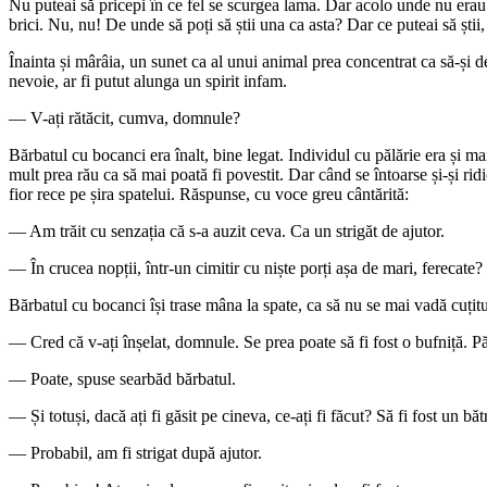
Nu puteai să pricepi în ce fel se scurgea lama. Dar acolo unde nu erau 
brici. Nu, nu! De unde să poți să știi una ca asta? Dar ce puteai să știi
Înainta și mârâia, un sunet ca al unui animal prea concentrat ca să-și d
nevoie, ar fi putut alunga un spirit infam.
— V-ați rătăcit, cumva, domnule?
Bărbatul cu bocanci era înalt, bine legat. Individul cu pălărie era și ma
mult prea rău ca să mai poată fi povestit. Dar când se întoarse și-și rid
fior rece pe șira spatelui. Răspunse, cu voce greu cântărită:
— Am trăit cu senzația că s-a auzit ceva. Ca un strigăt de ajutor.
— În crucea nopții, într-un cimitir cu niște porți așa de mari, ferecate?
Bărbatul cu bocanci își trase mâna la spate, ca să nu se mai vadă cuțitul
— Cred că v-ați înșelat, domnule. Se prea poate să fi fost o bufniță. Pă
— Poate, spuse searbăd bărbatul.
— Și totuși, dacă ați fi găsit pe cineva, ce-ați fi făcut? Să fi fost un 
— Probabil, am fi strigat după ajutor.