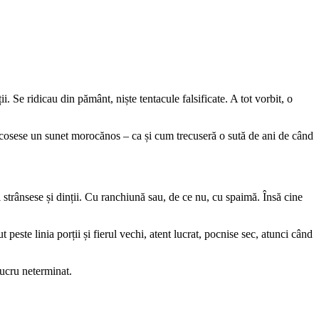
i. Se ridicau din pământ, niște tentacule falsificate. A tot vorbit, o
 scosese un sunet morocănos – ca și cum trecuseră o sută de ani de când
și strânsese și dinții. Cu ranchiună sau, de ce nu, cu spaimă. Însă cine
t peste linia porții și fierul vechi, atent lucrat, pocnise sec, atunci când
lucru neterminat.