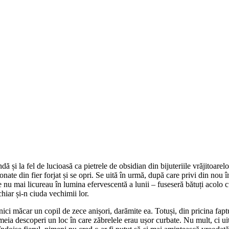
dă și la fel de lucioasă ca pietrele de obsidian din bijuteriile vrăjitoare
onate din fier forjat și se opri. Se uită în urmă, după care privi din nou în
re nu mai licureau în lumina efervescentă a lunii – fuseseră bătuți acolo c
chiar și-n ciuda vechimii lor.
 nici măcar un copil de zece anișori, darămite ea. Totuși, din pricina faptu
femeia descoperi un loc în care zăbrelele erau ușor curbate. Nu mult, ci u