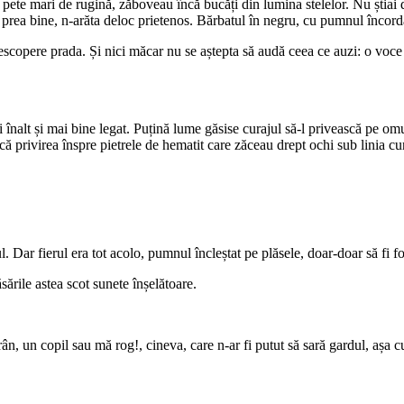
pete mari de rugină, zăboveau încă bucăți din lumina stelelor. Nu știai d
, prea bine, n-arăta deloc prietenos. Bărbatul în negru, cu pumnul încorda
escopere prada. Și nici măcar nu se aștepta să audă ceea ce auzi: o voce 
i înalt și mai bine legat. Puțină lume găsise curajul să-l privească pe omu
ică privirea înspre pietrele de hematit care zăceau drept ochi sub linia cu
. Dar fierul era tot acolo, pumnul încleștat pe plăsele, doar-doar să fi fo
sările astea scot sunete înșelătoare.
bătrân, un copil sau mă rog!, cineva, care n-ar fi putut să sară gardul, aș