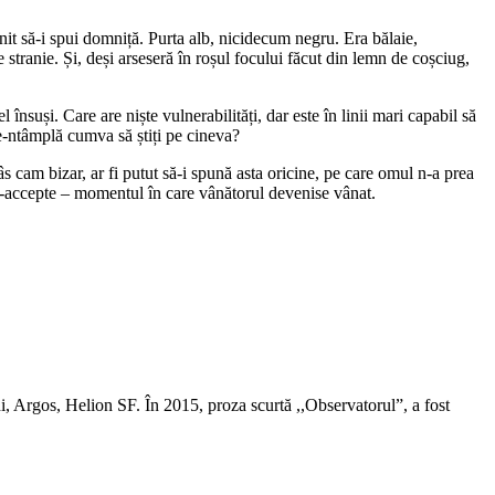
nit să-i spui domniță. Purta alb, nicidecum negru. Era bălaie,
stranie. Și, deși arseseră în roșul focului făcut din lemn de coșciug,
însuși. Care are niște vulnerabilități, dar este în linii mari capabil să
Se-ntâmplă cumva să știți pe cineva?
 cam bizar, ar fi putut să-i spună asta oricine, pe care omul n-a prea
 s-accepte – momentul în care vânătorul devenise vânat.
i, Argos, Helion SF. În 2015, proza scurtă ,,Observatorul”, a fost