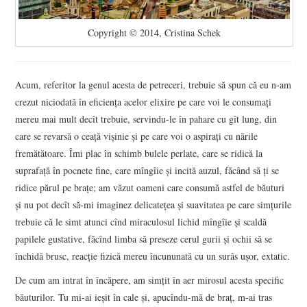
Copyright © 2014, Cristina Schek
Acum, referitor la genul acesta de petreceri, trebuie să spun că eu n-am
crezut niciodată în eficienţa acelor elixire pe care voi le consumaţi
mereu mai mult decît trebuie, servindu-le în pahare cu gît lung, din
care se revarsă o ceaţă vişinie şi pe care voi o aspiraţi cu nările
fremătătoare. Îmi plac în schimb bulele perlate, care se ridică la
suprafaţă în pocnete fine, care mîngîie şi incită auzul, făcând să ţi se
ridice părul pe braţe; am văzut oameni care consumă astfel de băuturi
şi nu pot decît să-mi imaginez delicateţea şi suavitatea pe care simţurile
trebuie că le simt atunci cînd miraculosul lichid mîngîie şi scaldă
papilele gustative, făcînd limba să preseze cerul gurii şi ochii să se
închidă brusc, reacţie fizică mereu încununată cu un surâs uşor, extatic.
De cum am intrat în încăpere, am simţit în aer mirosul acesta specific
băuturilor. Tu mi-ai ieşit în cale şi, apucîndu-mă de braţ, m-ai tras