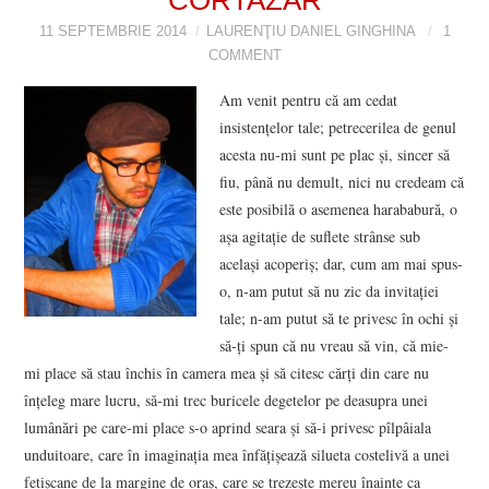
11 SEPTEMBRIE 2014
VIZIUNI ȘI SPECTRE
LAURENŢIU DANIEL GINGHINA
1
COMMENT
CONTRAPAGINI
Am venit pentru că am cedat
insistenţelor tale; petrecerilea de genul
CARTE & FILM
acesta nu-mi sunt pe plac şi, sincer să
fiu, până nu demult, nici nu credeam că
SUSPANS
este posibilă o asemenea harababură, o
aşa agitaţie de suflete strânse sub
NUMĂRUL 48 /
acelaşi acoperiş; dar, cum am mai spus-
o, n-am putut să nu zic da invitaţiei
MARTIE 2018
tale; n-am putut să te privesc în ochi şi
să-ţi spun că nu vreau să vin, că mie-
NUMĂRUL 49 /
mi place să stau închis în camera mea şi să citesc cărţi din care nu
înţeleg mare lucru, să-mi trec buricele degetelor pe deasupra unei
APRILIE 2018
lumânări pe care-mi place s-o aprind seara şi să-i privesc pîlpâiala
unduitoare, care în imaginaţia mea înfăţişează silueta costelivă a unei
fetişcane de la margine de oraş, care se trezeşte mereu înainte ca