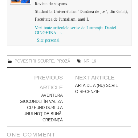
Revista de suspans.
Student la Universitatea "Dunărea de jos", din Galaţi,
Facultatea de Jurnalism, anul I.
Vezi toate articolele scrise de Laurenţiu Daniel
GINGHINA
→
Site personal
POVESTIRI SCURTE
,
PROZĂ
NR. 19
Post
PREVIOUS
NEXT ARTICLE
navigation
ARTA DE A (NU) SCRIE
ARTICLE
O RECENZIE
AVENTURA
GIOCONDEI ÎN VALIZA
CU FUND DUBLU A
UNUI HOŢ DE BUNĂ-
CREDINŢĂ
ONE COMMENT