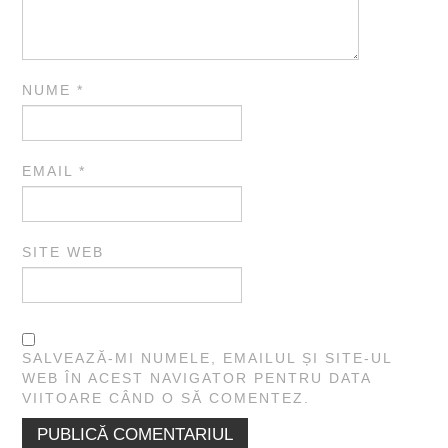
NUME
*
EMAIL
*
SITE WEB
SALVEAZĂ-MI NUMELE, EMAILUL ȘI SITE-UL
WEB ÎN ACEST NAVIGATOR PENTRU DATA
VIITOARE CÂND O SĂ COMENTEZ.