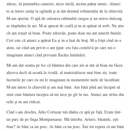
zăresc, în penumbra camerei, nicio sticlă, niciun pahar nimic. Atunci
te-ai întors iarăşi la oglindă şi ai dat drumul robinetului de la chiuvetă.
M-am speriat. O apă de culoarea rubinului curgea şi un miros dulceag
se răspîndea în aer. M-ai apucat de ceafă şi m-ai apăsat să sorb. Nu ştiu
cît am reuşit să beau. Poate zdravăn, poate doar mi-am umezit buzele.
Cert este că atunci a apărut Ea şi m-a luat de braţ. M-a fript cînd m-a
atins, iar cînd am privit-o am ţipat: era fata costelivă pe care mi-o
imaginam atunci cînd priveam flacăra lumînării.
Mi-am dat seama pe loc că băutura din care mi-ai dat să beau nu făcea
altceva decît să scoată la iveală, să materializeze mai bine zis, toate
lucrurile pe care eu mi le imaginam în momentele mele de luciditate.
M-am întors la chiuvetă şi am mai băut. Am băut pînă am început să
simt cum băutura începea să-mi urce pe gît în sus. Atunci am strîns din
ochi şi m-am ridicat.
Cînd i-am deschis, Julio Cortazar mă dădea cu apă pe faţă. Eram într-
un parc de pe lînga Montparnasse. Mă întreba: Arturo, băiatule, eşti
bine? Ai băut ca un porc. Ai băut ca un porc. Îmi tot repeta că am băut