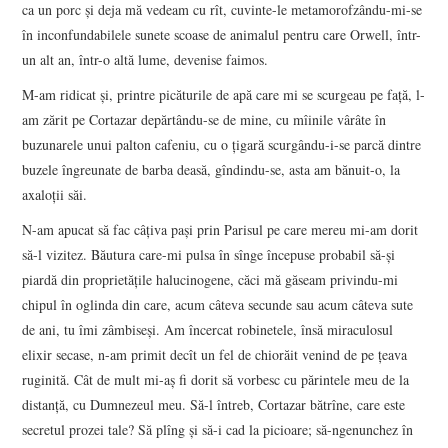
ca un porc şi deja mă vedeam cu rît, cuvinte-le metamorofzându-mi-se
în inconfundabilele sunete scoase de animalul pentru care Orwell, într-
un alt an, într-o altă lume, devenise faimos.
M-am ridicat şi, printre picăturile de apă care mi se scurgeau pe faţă, l-
am zărit pe Cortazar depărtându-se de mine, cu mîinile vârâte în
buzunarele unui palton cafeniu, cu o ţigară scurgându-i-se parcă dintre
buzele îngreunate de barba deasă, gîndindu-se, asta am bănuit-o, la
axaloţii săi.
N-am apucat să fac câţiva paşi prin Parisul pe care mereu mi-am dorit
să-l vizitez. Băutura care-mi pulsa în sînge începuse probabil să-şi
piardă din proprietăţile halucinogene, căci mă găseam privindu-mi
chipul în oglinda din care, acum câteva secunde sau acum câteva sute
de ani, tu îmi zâmbiseşi. Am încercat robinetele, însă miraculosul
elixir secase, n-am primit decît un fel de chiorăit venind de pe ţeava
ruginită. Cât de mult mi-aş fi dorit să vorbesc cu părintele meu de la
distanţă, cu Dumnezeul meu. Să-l întreb, Cortazar bătrîne, care este
secretul prozei tale? Să plîng şi să-i cad la picioare; să-ngenunchez în