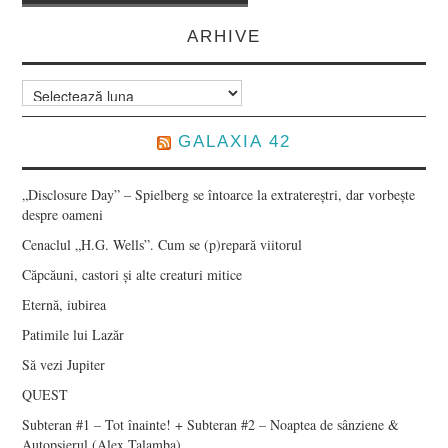
ARHIVE
Arhive
GALAXIA 42
„Disclosure Day” – Spielberg se întoarce la extratereștri, dar vorbește
despre oameni
Cenaclul „H.G. Wells”. Cum se (p)repară viitorul
Căpcăuni, castori și alte creaturi mitice
Eternă, iubirea
Patimile lui Lazăr
Să vezi Jupiter
QUEST
Subteran #1 – Tot înainte! + Subteran #2 – Noaptea de sânziene &
Autopsierul (Alex Talamba)