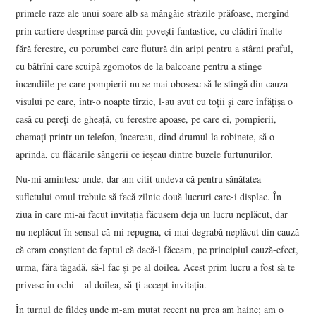
primele raze ale unui soare alb să mângâie străzile prăfoase, mergînd
prin cartiere desprinse parcă din poveşti fantastice, cu clădiri înalte
fără ferestre, cu porumbei care flutură din aripi pentru a stârni praful,
cu bătrîni care scuipă zgomotos de la balcoane pentru a stinge
incendiile pe care pompierii nu se mai obosesc să le stingă din cauza
visului pe care, într-o noapte tîrzie, l-au avut cu toţii şi care înfăţişa o
casă cu pereţi de gheaţă, cu ferestre apoase, pe care ei, pompierii,
chemaţi printr-un telefon, încercau, dînd drumul la robinete, să o
aprindă, cu flăcările sângerii ce ieşeau dintre buzele furtunurilor.
Nu-mi amintesc unde, dar am citit undeva că pentru sănătatea
sufletului omul trebuie să facă zilnic două lucruri care-i displac. În
ziua în care mi-ai făcut invitaţia făcusem deja un lucru neplăcut, dar
nu neplăcut în sensul că-mi repugna, ci mai degrabă neplăcut din cauză
că eram conştient de faptul că dacă-l făceam, pe principiul cauză-efect,
urma, fără tăgadă, să-l fac şi pe al doilea. Acest prim lucru a fost să te
privesc în ochi – al doilea, să-ţi accept invitaţia.
În turnul de fildeş unde m-am mutat recent nu prea am haine; am o