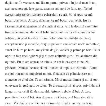
după tine. În vreme ce mă lăsam purtat, priveam în jurul meu la toţi
acei necunoscuţi, feţe şterse, ascunse sub nori de fum, toţi făcînd
aceeaşi mişcare de ridicare a paharului la gură. Mi-ai spus, ce mă
bucur c-ai venit, Arturo, doamne, ce mă bucur c-ai venit. Eu nu
făceam decît să zâmbesc şi să continui să privesc la decorul care între
timp se schimbase din aerul bahic într-unul mai prielnic amorurilor
solitare, cu perdele cafenii trase, fotolii dintr-o imitaţie de piele,
cearşafuri ude şi încreţite, braţe şi picioare amestecate unele într-altele,
sunet de buze pe buze, muşcături de gît, vânătăi şi palme pe fese. Te-ai
oprit în faţa unei oglinzi şi ţi-ai şters colţurile gurii. Mi-ai zîmbit din
oglindă. Eu te-am apucat de talie şi te-am întors spre mine. Nu
gîndeam. Mintea încetase să mai transmită impulsuri corpului. Acum
corpul transmitea impulsuri minţii. Gîndeam cu palmele care-mi
alunecau pe gîtul tău. Te-am sărutat. Mi-ai muşcat limba şi mi-ai supt-
o. Aveam în gură gust de tutun. Te-ai retras şi mi-ai spus, privindu-mă
languros, cu ochii tăi de smarald, Arturo, trebuie să bei, Arturo,
promite-mi c-o să bei. Am răspuns: o să beau, o să beau şi-o să te
sărut. Mă gîndeam ce băutură o să-mi dai fiindcă nu reauşeam să