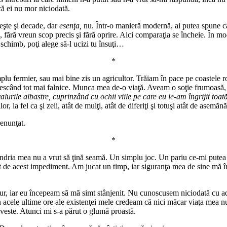
ă ei nu mor niciodată.
leşte şi decade, dar
esenţa,
nu. Într-o manieră modernă, ai putea spune că e
i, fără vreun scop precis şi fără oprire. Aici comparaţia se încheie. În m
 schimb, poţi alege să-l ucizi tu însuţi…
*
simplu fermier, sau mai bine zis un agricultor. Trăiam în pace pe coastel
 crescând tot mai falnice. Munca mea de-o viaţă. Aveam o soţie frumoasă
valurile albastre, cuprinzând cu ochii viile pe care eu le-am îngrijit toată
r, la fel ca şi zeii, atât de mulţi, atât de diferiţi şi totuşi atât de asemă
enunţat.
*
ândria mea nu a vrut să ţină seamă. Un simplu joc. Un pariu ce-mi putea
at de acest impediment. Am jucat un timp, iar siguranţa mea de sine mă î
aur, iar eu începeam să mă simt stânjenit. Nu cunoscusem niciodată cu a
n acele ultime ore ale existenţei mele credeam că nici măcar viaţa mea n
oveste. Atunci mi s-a părut o glumă proastă.