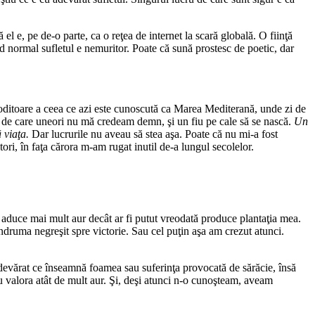
l e, pe de-o parte, ca o reţea de internet la scară globală. O fiinţă
od normal sufletul e nemuritor. Poate că sună prostesc de poetic, dar
e roditoare a ceea ce azi este cunoscută ca Marea Mediterană, unde zi de
, de care uneori nu mă credeam demn, şi un fiu pe cale să se nască.
Un
 viaţa.
Dar lucrurile nu aveau să stea aşa. Poate că nu mi-a fost
nători, în faţa cărora m-am rugat inutil de-a lungul secolelor.
 aduce mai mult aur decât ar fi putut vreodată produce plantaţia mea.
ndruma negreşit spre victorie. Sau cel puţin aşa am crezut atunci.
devărat ce înseamnă foamea sau suferinţa provocată de sărăcie, însă
u valora atât de mult aur. Şi, deşi atunci n-o cunoşteam, aveam