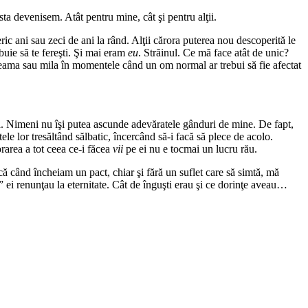
a devenisem. Atât pentru mine, cât şi pentru alţii.
ric ani sau zeci de ani la rând. Alţii cărora puterea nou descoperită le
buie să te fereşti. Şi mai eram
eu
. Străinul. Ce mă face atât de unic?
ă teama sau mila în momentele când un om normal ar trebui să fie afectat
ia. Nimeni nu îşi putea ascunde adevăratele gânduri de mine. De fapt,
 lor tresăltând sălbatic, încercând să-i facă să plece de acolo.
orarea a tot ceea ce-i făcea
vii
pe ei nu e tocmai un lucru rău.
ă când încheiam un pact, chiar şi fără un suflet care să simtă, mă
ei renunţau la eternitate. Cât de înguşti erau şi ce dorinţe aveau…