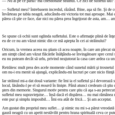
— Nu ai pe ce paria? mă chestionase străinul. Ce zici de sufletul tău? D
— Sufletul meu? întrebasem incredul, râzând. Bine, aşa să fie. Şi de ce 
învârteau pe tabla neagră, aducându-mi victoria tot mai aproape. Mai că
părea că ştie ce face, dar nici nu părea prea îngrijorat de asta, am… a
Se spune că ochii sunt oglinda sufletului. Este o afirmaţie plină de înţ
eu de ce nu am văzut nimic din ce mă aştepta în cei ai străinului?
Oricum, la vremea aceea nu ştiam că acea noapte, în care am plecat sin
am simţit când am văzut flăcările înălţându-se învingătoare spre cerul s
eu nu puteam decât să urlu, privind neajutorat la casa care ardea ca 
Retrăiesc mult prea des acele momente când sunetul mării şi trosnetul f
om nu-i era menit să ajungă, explicându-mi lucruri pe care nicio fiinţ
Iar străinul mi-a dat două variante: fie îmi ia el sufletul şi-l devorează 
locul, lăsându-l pe el să
moară
în linişte. Până atunci credeam că şti
şters din memorie. Singurul motiv pentru care ştiu că aşa s-au petrecut
sufletul meu supravieţuise… însă dacă el dispărea… nu mai rămânea ni
este pur şi simplu imposibil… Îmi era atât de frică… Şi am acceptat.
Am gustat din propriul meu suflet… şi nimic nu mi s-a părut vreodată 
gaură neagră cu un apetit nestăvilit pentru hrana spirituală ceva ce put