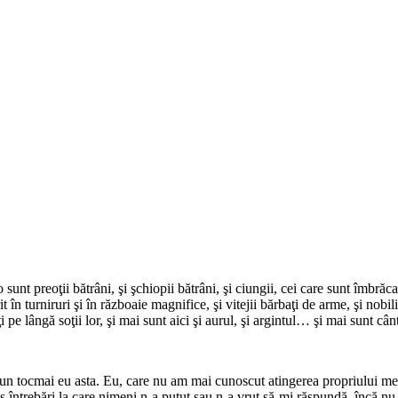
nt preoţii bătrâni, şi şchiopii bătrâni, şi ciungii, cei care sunt îmbrăcaţ
t în turniruri şi în războaie magnifice, şi vitejii bărbaţi de arme, şi nobi
 pe lângă soţii lor, şi mai sunt aici şi aurul, şi argintul… şi mai sunt cânt
un tocmai eu asta. Eu, care nu am mai cunoscut atingerea propriului meu
 întrebări la care nimeni n-a putut sau n-a vrut să-mi răspundă, încă nu ş