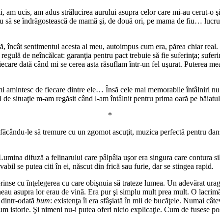
 am ucis, am adus strălucirea aurului asupra celor care mi-au cerut-o şi 
 fiu să se îndrăgostească de mamă şi, de două ori, pe mama de fiu… lucru
ală, încât sentimentul acesta al meu, autoimpus cum era, părea chiar rea
o regulă de neîncălcat: garanţia pentru pact trebuie să fie suferinţa; suf
 fiecare dată când mi se cerea asta răsuflam într-un fel uşurat. Puterea m
 amintesc de fiecare dintre ele… Însă cele mai memorabile întâlniri nu su
el de situaţie m-am regăsit când l-am întâlnit pentru prima oară pe băiatu
*
, făcându-le să tremure cu un zgomot ascuţit, muzica perfectă pentru dan
ră. Lumina difuză a felinarului care pâlpâia uşor era singura care contura 
il se putea citi în ei, născut din frică sau furie, dar se stingea rapid.
rinse cu înţelegerea cu care obişnuia să trateze lumea. Un adevărat uraga
neau asupra lor erau de vină. Era pur şi simplu mult prea mult. O lacrim
 dintr-odată
bum
: existenţa îi era sfâşiată în mii de bucăţele. Numai câ
um istorie. Şi nimeni nu-i putea oferi nicio explicaţie. Cum de fusese po