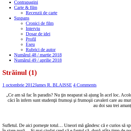
Contrapagini
Carte & film
Recenzii de carte
Suspans
Cronici de film
Interviu
Dosar de idei
Profil
Eseu
Rubrici de autor
Numărul 48 / martie 2018
Numărul 49 / aprilie 2018
Străinul (1)
1 octombrie 2012
James R. BLAISSE
4 Comments
„Ce am să fac în paradis? Nu ţin neaparat să ajung în acel loc. Acolo su
căci în infern sunt studenţii frumoşi şi frumoşii cavaleri care au muri
au doi sau trei amanţi
Sufletul. De aici porneşte totul… Uneori mă gândesc că e curios să sp
în stare pură… Şi mai ciudat cred că e faptul că, după atâta timp de pus