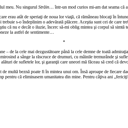
felul meu. Nu singurul
Străin
… într-un mod curios mi-am dat seama că ast
are erau atât de speriaţi de noua lor viaţă, că rămâneau blocaţi în întune
oi trebuie s-o îndeplinim o adevărată plăcere. Aceştia sunt cei de care tre
ştiu că nu e decât o iluzie, încerc să-mi oblig mintea şi corpul să simt
ţioneze la astfel de sentimente…
*
umane – de la cele mai dezgustătoare până la cele demne de toată admiraţ
rosind a sânge la răscruce de drumuri, cu mâinile tremurânde şi sufletele
alături de sufletele lor, şi garanţii care uneori mă făceau să cred că dev
t de multă beznă poate fi în mintea unui om. Însă aproape de fiecare dac
 pentru că eliminasem umanitatea din mine. Pentru câţiva ani „fericiţi” 