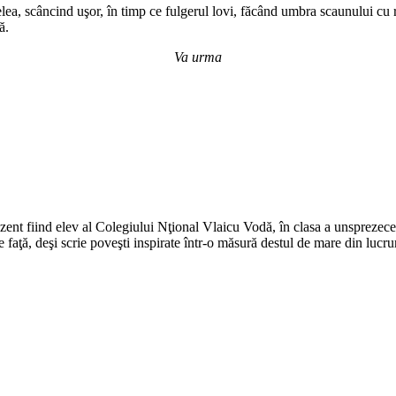
a, scâncind uşor, în timp ce fulgerul lovi, făcând umbra scaunului cu ro
ă.
Va urma
t fiind elev al Colegiului Nţional Vlaicu Vodă, în clasa a unsprezecea. A
, deşi scrie poveşti inspirate într-o măsură destul de mare din lucruri 