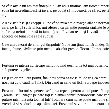
Şi câte altele nu am mai îndeplinit. Am adus molime, am ridicat imperii,
soţia lui necredincioasă şi invers, pe bogat să-l iubească pe sărac, pe
alţii.
Au existat însă şi excepţii. Clipe când mila era o reacţie atât de norm
care, pe lângă sufletul lor, îmi ofereau ca garanţie propria sănătate (e 
suferinţa trebuia purtată în familie), sau îi voiau readuşi la viaţă… de
acceptă de bunăvoie să fie supuse.
Câte am devorat de-a lungul timpului? Nu le-am ţinut numărul, deşi îmi
intenţii bune, săvârşite prin metode absolut greşite. Tocmai într-o astf
Furtuna se înteţea cu fiecare minut, lovind geamurile tot mai puternic
sub puterea vijeliei.
Deşi caloriferul era pornit, înăuntru părea să fie la fel de frig ca afa
noaptea cu o căutătură fixă. Din când în când un licăr aproape inobservab
Prea multe lucruri se petrecuseră prea repede pentru a mai putea fi cup
„soarta” sau „viaţa” pe care toţi le blamau pentru nenorocirile care ve
putuse întâmpla asta tocmai lui? Totul era cum nu se poate mai bine şi
vreodată să se ducă pe apa sâmbetei. Prezentul şi viitorului lui erau ac