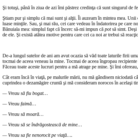
Şi totuşi, până în ziua de azi îmi păstrez credinţa că sunt singurul de 
Ştiam pur şi simplu că mai sunt şi alţii. Îi auzeam în mintea mea. Unii c
luase minţile. Sau, şi mai rău, cei care vedeau în îndatorirea pe care n
Bănuiala mea: simplul fapt că încerc să-mi impun că
pot
să simt. Deşi 
de ele. Şi există atâtea motive pentru care cei ca noi ar trebui să reac
De-a lungul sutelor de ani am avut ocazia să văd toate laturile firii 
tocmai de aceea veneau la mine. Tocmai de aceea îngropau recipiente mi
Făceau toate aceste lucruri pentru a mă atrage pe mine. Şi îmi ofereau, 
Cât eram încă în viaţă, pe malurile mării, nu mă gândisem niciodată câ
cuprindea o dezamăgire cruntă şi mă consideram norocos în acelaşi timp
— Vreau să fiu bogat…
— Vreau faimă…
— Vreau să moară…
— Vreau să se îndrăgostească de mine…
— Vreau sa fie nenorocit pe viaţă….