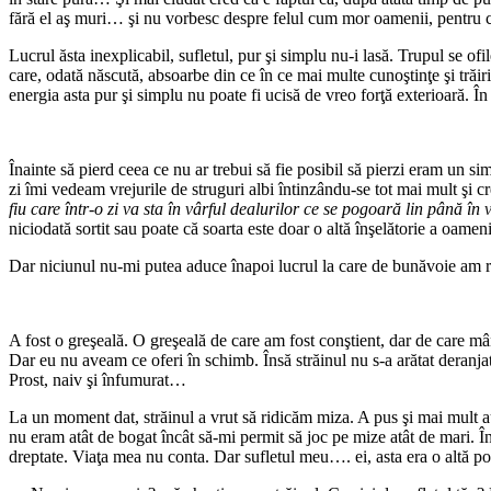
fără el aş muri… şi nu vorbesc despre felul cum mor oamenii, pentru c
Lucrul ăsta inexplicabil, sufletul, pur şi simplu nu-i lasă. Trupul se ofi
care, odată născută, absoarbe din ce în ce mai multe cunoştinţe şi trăir
energia asta pur şi simplu nu poate fi ucisă de vreo forţă exterioară. În
Înainte să pierd ceea ce nu ar trebui să fie posibil să pierzi eram un 
zi îmi vedeam vrejurile de struguri albi întinzându-se tot mai mult şi
fiu care într-o zi va sta în vârful dealurilor ce se pogoară lin până în 
niciodată sortit sau poate că soarta este doar o altă înşelătorie a oamenilo
Dar niciunul nu-mi putea aduce înapoi lucrul la care de bunăvoie am r
A fost o greşeală. O greşeală de care am fost conştient, dar de care m
Dar eu nu aveam ce oferi în schimb. Însă străinul nu s-a arătat deranj
Prost, naiv şi înfumurat…
La un moment dat, străinul a vrut să ridicăm miza. A pus şi mai mult 
nu eram atât de bogat încât să-mi permit să joc pe mize atât de mari. Î
dreptate. Viaţa mea nu conta. Dar sufletul meu…. ei, asta era o altă p