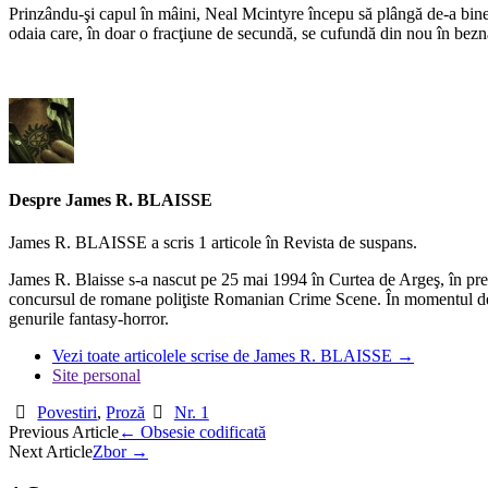
Prinzându-şi capul în mâini, Neal Mcintyre începu să plângă de-a binele
odaia care, în doar o fracţiune de secundă, se cufundă din nou în bezn
Despre James R. BLAISSE
James R. BLAISSE a scris 1 articole în Revista de suspans.
James R. Blaisse s-a nascut pe 25 mai 1994 în Curtea de Argeş, în prezen
concursul de romane poliţiste Romanian Crime Scene. În momentul de faţă
genurile fantasy-horror.
Vezi toate articolele scrise de James R. BLAISSE
→
Site personal
Povestiri
,
Proză
Nr. 1
Post
Previous Article
←
Obsesie codificată
Next Article
Zbor
→
navigation