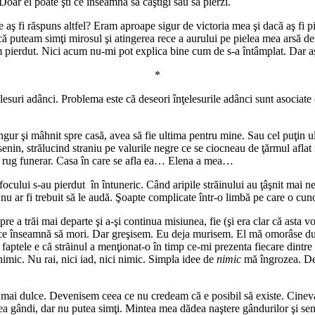
oar el poate şti ce înseamnă să câştigi sau să pierzi.
aş fi răspuns altfel? Eram aproape sigur de victoria mea şi dacă aş fi pier
 puteam simţi mirosul şi atingerea rece a aurului pe pielea mea arsă de s
m pierdut. Nici acum nu-mi pot explica bine cum de s-a întâmplat. Dar aş
*
elesuri adânci. Problema este că deseori înţelesurile adânci sunt asociate
gur şi mâhnit spre casă, avea să fie ultima pentru mine. Sau cel puţin u
enin, strălucind straniu pe valurile negre ce se ciocneau de ţărmul aflat
un rug funerar. Casa în care se afla ea… Elena a mea…
ocului s-au pierdut în întuneric. Când aripile străinului au ţâşnit mai n
ă nu ar fi trebuit să le audă. Şoapte complicate într-o limbă pe care o c
spre a trăi mai departe şi a-şi continua misiunea, fie (şi era clar că asta v
u ce înseamnă să mori. Dar greşisem. Eu deja murisem. El mă omorâse dup
 faptele e că străinul a menţionat-o în timp ce-mi prezenta fiecare dintr
mic. Nu rai, nici iad, nici nimic. Simpla idee de
nimic
mă îngrozea. De 
mai dulce. Devenisem ceea ce nu credeam că e posibil să existe. Cineva 
ea gândi, dar nu putea simţi. Mintea mea dădea naştere gândurilor şi senza