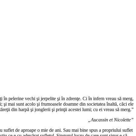
i în pelerine vechi şi jerpelite şi în zdrenţe. Ci în infern vreau să merg,
lii; şi mai sunt acolo şi frumoasele doamne din societatea înaltă, căci ele
ăreţii din harpă şi jonglerii şi prinţii acestei lumi; cu ei vreau să merg.”
„Aucassin et Nicolette”
 suflet de aproape o mie de ani. Sau mai bine spus a propriului suflet
tiu ce e cu adevărat sufletul. Singurul lucru de care sunt sigur e că