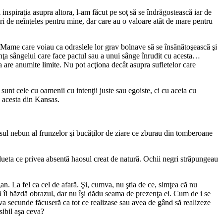
inspiraţia asupra altora, l-am făcut pe soţ să se îndrăgostească iar de
ri de neînţeles pentru mine, dar care au o valoare atât de mare pentru
l. Mame care voiau ca odraslele lor grav bolnave să se însănătoşească şi
erinţa sângelui care face pactul sau a unui sânge înrudit cu acesta…
ea are anumite limite. Nu pot acţiona decât asupra sufletelor care
nt cele cu oamenii cu intenţii juste sau egoiste, ci cu aceia cu
l acesta din Kansas.
sul nebun al frunzelor şi bucăţilor de ziare ce zburau din tomberoane
silueta ce privea absentă haosul creat de natură. Ochii negri străpungeau
n. La fel ca cel de afară. Şi, cumva, nu ştia de ce, simţea că nu
ă îi băzdă obrazul, dar nu îşi dădu seama de prezenţa ei. Cum de i se
teva secunde făcuseră ca tot ce realizase sau avea de gând să realizeze
sibil aşa ceva?