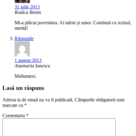
31 iulie 2013
Rodica Bretin
Mi-a plăcut povestirea. Ai talent și umor. Continuă cu scrisul,
merită!
Răspunde
1 august 2013
Anamaria Ionescu
Multumesc.
Lasă un răspuns
Adresa ta de email nu va fi publicată.
Câmpurile obligatorii sunt
marcate cu
*
Comentariu
*