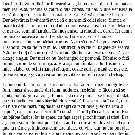
Dacă ar fi avut o fiică, ar fi instruit-o și, la moartea ai, ar fi preluat ea
menirea. Așa, trebuia să caute o fată curată, cu har. Multe veniseră la
ea să decopere leacurile și ritualurile. Ea le învățase unele lucruri.
Dar adevărata învățătură avea să o transmită celei alese. Simțea o
mare tristețe că nu mai era mlădiță muierească la ea în neam. Mama
ei purtase semnul harului. Ea moștenise, la rândul ei, darul. Iar acum
trebuia să găsească un suflet străin. Bine măcar că fi-su se
transformase într-un bărbat frumos. Avea să o mărite pe aleasă cu
Lisandru, ca să fie în familie. Dar trebuia să fie cu băgare de seamă.
Nătângul deja îi spusese să își mute gândul, că nevasta avea să și-o
aleagă singur. Dar nici ea nu încărunțise de pomană. Dibuise o fată
orfană, cuminte și frumușică. Era așa cum îi plăcea lui Lisandru:
mică, slabă, cu ochii mari și albaștri, cosițe aurii și mută ca peștele.
Și era săracă, așa că avea să fie fericită să intre în casă cu belșug.
La început fata intră cu teamă în casa bătrânei. Grinzile înegrite de
fum, masa și scaunele din lemn noduros, neșlefuit, o făceau să se
simtă ciudat. Și mai era și femeia asta care părea a se fi născut odată
cu vremurile, cu fața zbârcită, de ziceai că fusese uitată în apă, dar
cu niște ochi mari, migdalați și negri ca tăciunele și vorba rară și
șoptită, ca și cum ar fi vorbit în taină… Dar îi plăcea Lisandru. Era
un bărbat înalt și lat în spate, cu fața aspră și ochii mari și triști. Era
așa cum și-l închipuia pe tatăl ei când era mică. Se dovedise el cam
iute la mânie și îndrăgea cam tare ulcica cu vin, dar nu era om rău.
În plus era șansa ei de a scăpa de sărăcie, așa că se învoi să intre în