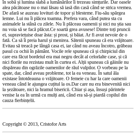
în sobă și lumina slabă a lumânărilor îi trezeau simțurile. Dar oasele
alea păcătoase nu o mai lăsau să iasă din casă când se strica vremea.
De afară se auzeau lovituri de topor și blesteme. Fiu-său spărgea
lemne. Lui nu îi plăcea toamna. Prefera vara, când putea sta cu
animalele la stână cu zilele. Nu îi plăceau oamenii și nici nu știa sau
nu voia să se facă plăcut.Ce soartă grea avusese! Dintre toți pruncii
ei, supraviețuise doar ăsta: și prost, și băiat. Ar fi avut nevoie de o
fată. Ca să îi preia harul și menirea. Sătenii spuneau că era vrăjitoare.
Evitau să treacă pe lângă casa ei, iar când nu aveau încotro, grăbeau
pasul cu ochii în pământ. Vocile rele spuneau că și chirpiciul din
care era făcut bordeiul era mai negru decât al celorlalte case, și că
nici florile nu rezistau mult în curtea ei. Alții spuneau că găinile nu
dispăreau din ogrăzile oamenilor de răul vulpilor. O vorbeau pe la
spate, dar, când aveau probleme, tot la ea veneau. În satul ăla
existase întotdeauna o vrăjitoare. O femeie cu har la care oamenii
veneau când le ajungea cuțitul la os.Dar care nu era binevenită nici
la șezătoare, nici la hramul bisericii. Chiar și așa, însuși părintele
venise la ea în urmă cu mulți ani, când era să-și piardă copilul din
cauza fierbințelii.
Copyright © 2013, Cristofor Arts