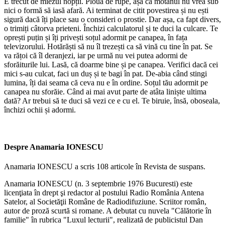
E trecut de miezul nopții. Plouă de rupe, așa că motanul nu vrea sub
nici o formă să iasă afară. Ai terminat de citit povestirea și nu ești
sigură dacă îți place sau o consideri o prostie. Dar așa, ca fapt divers,
o trimiți câtorva prieteni. Închizi calculatorul și te duci la culcare. Te
oprești puțin și îți privești soțul adormit pe canapea, în fața
televizorului. Hotărăști să nu îl trezești ca să vină cu tine în pat. Se
va rățoi că îl deranjezi, iar pe urmă nu vei putea adormi de
sforăiturile lui. Lasă, că doarme bine și pe canapea. Verifici dacă cei
mici s-au culcat, faci un duș și te bagi în pat. De-abia când stingi
lumina, îți dai seama că ceva nu e în ordine. Soțul tău adormit pe
canapea nu sforăie. Când ai mai avut parte de atâta liniște ultima
dată? Ar trebui să te duci să vezi ce e cu el. Te biruie, însă, oboseala,
închizi ochii și adormi.
Despre Anamaria IONESCU
Anamaria IONESCU a scris 108 articole în Revista de suspans.
Anamaria IONESCU (n. 3 septembrie 1976 Bucuresti) este
licenţiata în drept şi redactor al postului Radio România Antena
Satelor, al Societăţii Române de Radiodifuziune. Scriitor român,
autor de proză scurtă si romane. A debutat cu nuvela "Călătorie în
familie" în rubrica "Luxul lecturii", realizată de publicistul Dan