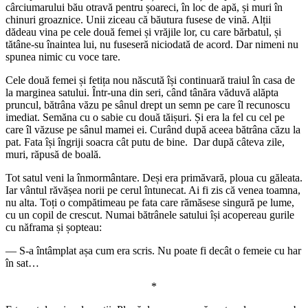
cârciumarului bău otravă pentru șoareci, în loc de apă, și muri în
chinuri groaznice. Unii ziceau că băutura fusese de vină. Alții
dădeau vina pe cele două femei și vrăjile lor, cu care bărbatul, și
tătâne-su înaintea lui, nu fuseseră niciodată de acord. Dar nimeni nu
spunea nimic cu voce tare.
Cele două femei și fetița nou născută își continuară traiul în casa de
la marginea satului. Într-una din seri, când tânăra văduvă alăpta
pruncul, bătrâna văzu pe sânul drept un semn pe care îl recunoscu
imediat. Semăna cu o sabie cu două tăișuri. Și era la fel cu cel pe
care îl văzuse pe sânul mamei ei. Curând după aceea bătrâna căzu la
pat. Fata își îngriji soacra cât putu de bine. Dar după câteva zile,
muri, răpusă de boală.
Tot satul veni la înmormântare. Deși era primăvară, ploua cu găleata.
Iar vântul răvășea norii pe cerul întunecat. Ai fi zis că venea toamna,
nu alta. Toți o compătimeau pe fata care rămăsese singură pe lume,
cu un copil de crescut. Numai bătrânele satului își acopereau gurile
cu năframa și șopteau:
― S-a întâmplat așa cum era scris. Nu poate fi decât o femeie cu har
în sat…
*