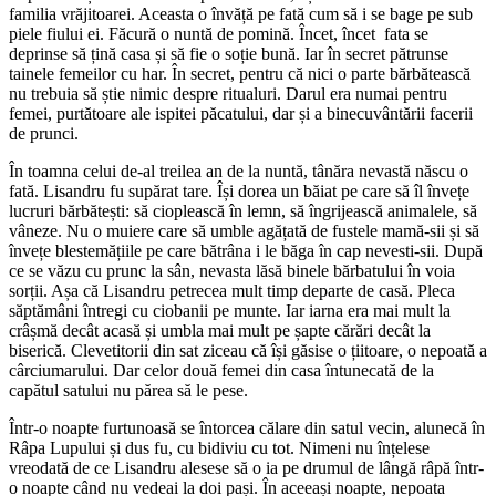
familia vrăjitoarei. Aceasta o învăță pe fată cum să i se bage pe sub
piele fiului ei. Făcură o nuntă de pomină. Încet, încet fata se
deprinse să țină casa și să fie o soție bună. Iar în secret pătrunse
tainele femeilor cu har. În secret, pentru că nici o parte bărbătească
nu trebuia să știe nimic despre ritualuri. Darul era numai pentru
femei, purtătoare ale ispitei păcatului, dar și a binecuvântării facerii
de prunci.
În toamna celui de-al treilea an de la nuntă, tânăra nevastă născu o
fată. Lisandru fu supărat tare. Își dorea un băiat pe care să îl învețe
lucruri bărbătești: să cioplească în lemn, să îngrijească animalele, să
vâneze. Nu o muiere care să umble agățată de fustele mamă-sii și să
învețe blestemățiile pe care bătrâna i le băga în cap nevesti-sii. După
ce se văzu cu prunc la sân, nevasta lăsă binele bărbatului în voia
sorții. Așa că Lisandru petrecea mult timp departe de casă. Pleca
săptămâni întregi cu ciobanii pe munte. Iar iarna era mai mult la
crâșmă decât acasă și umbla mai mult pe șapte cărări decât la
biserică. Clevetitorii din sat ziceau că își găsise o țiitoare, o nepoată a
cârciumarului. Dar celor două femei din casa întunecată de la
capătul satului nu părea să le pese.
Într-o noapte furtunoasă se întorcea călare din satul vecin, alunecă în
Râpa Lupului și dus fu, cu bidiviu cu tot. Nimeni nu înțelese
vreodată de ce Lisandru alesese să o ia pe drumul de lângă râpă într-
o noapte când nu vedeai la doi pași. În aceeași noapte, nepoata