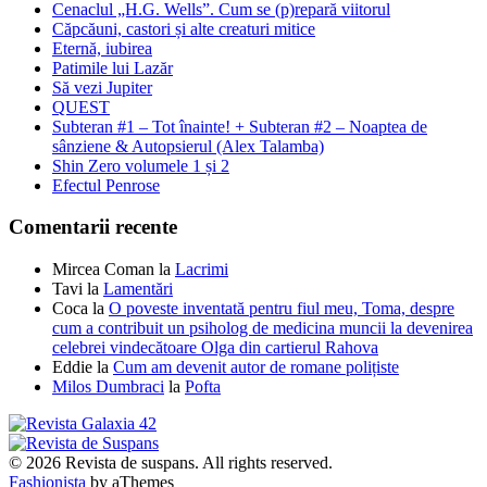
Cenaclul „H.G. Wells”. Cum se (p)repară viitorul
Căpcăuni, castori și alte creaturi mitice
Eternă, iubirea
Patimile lui Lazăr
Să vezi Jupiter
QUEST
Subteran #1 – Tot înainte! + Subteran #2 – Noaptea de
sânziene & Autopsierul (Alex Talamba)
Shin Zero volumele 1 și 2
Efectul Penrose
Comentarii recente
Mircea Coman
la
Lacrimi
Tavi
la
Lamentări
Coca
la
O poveste inventată pentru fiul meu, Toma, despre
cum a contribuit un psiholog de medicina muncii la devenirea
celebrei vindecătoare Olga din cartierul Rahova
Eddie
la
Cum am devenit autor de romane polițiste
Milos Dumbraci
la
Pofta
© 2026 Revista de suspans. All rights reserved.
Fashionista
by aThemes