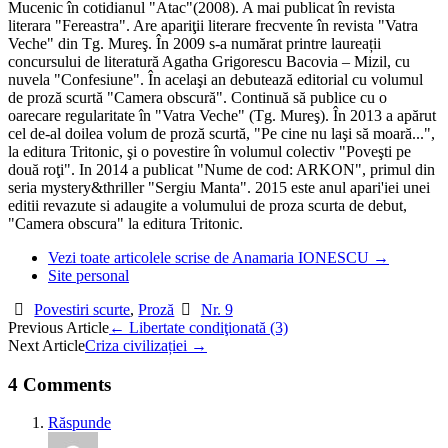
Mucenic în cotidianul "Atac"(2008). A mai publicat în revista
literara "Fereastra". Are apariţii literare frecvente în revista "Vatra
Veche" din Tg. Mureş. În 2009 s-a numărat printre laureații
concursului de literatură Agatha Grigorescu Bacovia – Mizil, cu
nuvela "Confesiune". În acelaşi an debutează editorial cu volumul
de proză scurtă "Camera obscură". Continuă să publice cu o
oarecare regularitate în "Vatra Veche" (Tg. Mureş). În 2013 a apărut
cel de-al doilea volum de proză scurtă, "Pe cine nu laşi să moară...",
la editura Tritonic, şi o povestire în volumul colectiv "Poveşti pe
două roţi". In 2014 a publicat "Nume de cod: ARKON", primul din
seria mystery&thriller "Sergiu Manta". 2015 este anul apari'iei unei
editii revazute si adaugite a volumului de proza scurta de debut,
"Camera obscura" la editura Tritonic.
Vezi toate articolele scrise de Anamaria IONESCU
→
Site personal
Povestiri scurte
,
Proză
Nr. 9
Post
Previous Article
←
Libertate condiţionată (3)
Next Article
Criza civilizației
→
navigation
4 Comments
Răspunde