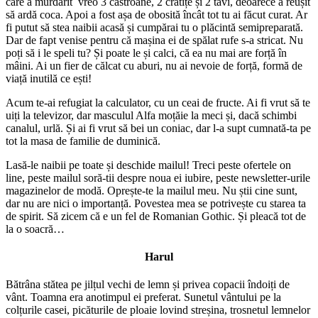
care a murdărit vreo 3 castroane, 2 cratițe și 2 tăvi, deoarece a reușit
să ardă coca. Apoi a fost așa de obosită încât tot tu ai făcut curat. Ar
fi putut să stea naibii acasă și cumpărai tu o plăcintă semipreparată.
Dar de fapt venise pentru că mașina ei de spălat rufe s-a stricat. Nu
poți să i le speli tu? Și poate le și calci, că ea nu mai are forță în
mâini. Ai un fier de călcat cu aburi, nu ai nevoie de forță, formă de
viață inutilă ce ești!
Acum te-ai refugiat la calculator, cu un ceai de fructe. Ai fi vrut să te
uiți la televizor, dar masculul Alfa moțăie la meci și, dacă schimbi
canalul, urlă. Și ai fi vrut să bei un coniac, dar l-a supt cumnată-ta pe
tot la masa de familie de duminică.
Lasă-le naibii pe toate și deschide mailul! Treci peste ofertele on
line, peste mailul soră-tii despre noua ei iubire, peste newsletter-urile
magazinelor de modă. Oprește-te la mailul meu. Nu știi cine sunt,
dar nu are nici o importanță. Povestea mea se potrivește cu starea ta
de spirit. Să zicem că e un fel de Romanian Gothic. Și pleacă tot de
la o soacră…
Harul
Bătrâna stătea pe jilțul vechi de lemn și privea copacii îndoiți de
vânt. Toamna era anotimpul ei preferat. Sunetul vântului pe la
colțurile casei, picăturile de ploaie lovind streșina, trosnetul lemnelor