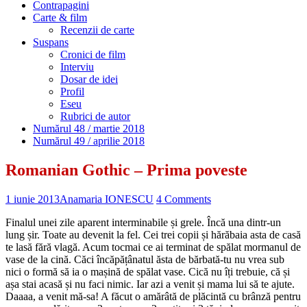
Contrapagini
Carte & film
Recenzii de carte
Suspans
Cronici de film
Interviu
Dosar de idei
Profil
Eseu
Rubrici de autor
Numărul 48 / martie 2018
Numărul 49 / aprilie 2018
Romanian Gothic – Prima poveste
1 iunie 2013
Anamaria IONESCU
4 Comments
Finalul unei zile aparent interminabile și grele. Încă una dintr-un
lung șir. Toate au devenit la fel. Cei trei copii și hărăbaia asta de casă
te lasă fără vlagă. Acum tocmai ce ai terminat de spălat mormanul de
vase de la cină. Căci încăpățânatul ăsta de bărbată-tu nu vrea sub
nici o formă să ia o mașină de spălat vase. Cică nu îți trebuie, că și
așa stai acasă și nu faci nimic. Iar azi a venit și mama lui să te ajute.
Daaaa, a venit mă-sa! A făcut o amărâtă de plăcintă cu brânză pentru