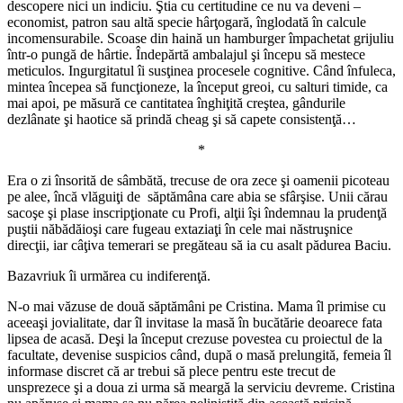
descopere nici un indiciu. Ştia cu certitudine ce nu va deveni –
economist, patron sau altă specie hârţogară, înglodată în calcule
incomensurabile. Scoase din haină un hamburger împachetat grijuliu
într-o pungă de hârtie. Îndepărtă ambalajul şi începu să mestece
meticulos. Ingurgitatul îi susţinea procesele cognitive. Când înfuleca,
mintea începea să funcţioneze, la început greoi, cu salturi timide, ca
mai apoi, pe măsură ce cantitatea înghiţită creştea, gândurile
dezlânate şi haotice să prindă cheag şi să capete consistenţă…
*
Era o zi însorită de sâmbătă, trecuse de ora zece şi oamenii picoteau
pe alee, încă vlăguiţi de săptămâna care abia se sfârşise. Unii cărau
sacoşe şi plase inscripţionate cu Profi, alţii îşi îndemnau la prudenţă
puştii năbădăioşi care fugeau extaziaţi în cele mai năstruşnice
direcţii, iar câţiva temerari se pregăteau să ia cu asalt pădurea Baciu.
Bazavriuk îi urmărea cu indiferenţă.
N-o mai văzuse de două săptămâni pe Cristina. Mama îl primise cu
aceeaşi jovialitate, dar îl invitase la masă în bucătărie deoarece fata
lipsea de acasă. Deşi la început crezuse povestea cu proiectul de la
facultate, devenise suspicios când, după o masă prelungită, femeia îl
informase discret că ar trebui să plece pentru este trecut de
unsprezece şi a doua zi urma să meargă la serviciu devreme. Cristina