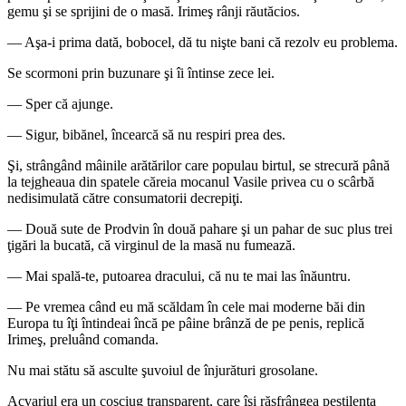
gemu şi se sprijini de o masă. Irimeş rânji răutăcios.
― Aşa-i prima dată, bobocel, dă tu nişte bani că rezolv eu problema.
Se scormoni prin buzunare şi îi întinse zece lei.
― Sper că ajunge.
― Sigur, bibănel, încearcă să nu respiri prea des.
Şi, strângând mâinile arătărilor care populau birtul, se strecură până
la tejgheaua din spatele căreia mocanul Vasile privea cu o scârbă
nedisimulată către consumatorii decrepiţi.
― Două sute de Prodvin în două pahare şi un pahar de suc plus trei
ţigări la bucată, că virginul de la masă nu fumează.
― Mai spală-te, putoarea dracului, că nu te mai las înăuntru.
― Pe vremea când eu mă scăldam în cele mai moderne băi din
Europa tu îţi întindeai încă pe pâine brânză de pe penis, replică
Irimeş, preluând comanda.
Nu mai stătu să asculte şuvoiul de înjurături grosolane.
Acvariul era un coşciug transparent, care îşi răsfrângea pestilenţa