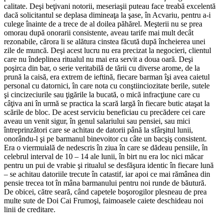
calitate. Deşi beţivani notorii, meseriaşii puteau face treabă excelentă
dacă solicitantul se deplasa dimineaţa la şase, în Acvariu, pentru a-i
culege înainte de a trece de al doilea păhărel. Meşterii nu se prea
omorau după onorarii consistente, aveau tarife mai mult decât
rezonabile, cărora li se alătura cinstea făcută după încheierea unei
zile de muncă. Deşi acest lucru nu era precizat la negocieri, clientul
care nu îndeplinea ritualul nu mai era servit a doua oară. Deşi
poşirca din bar, o serie veritabilă de tării cu diverse arome, de la
prună la caisă, era extrem de ieftină, fiecare barman îşi avea caietul
personal cu datornici, în care nota cu conştiinciozitate berile, sutele
şi cincizeciurile sau ţigările la bucată, o mică infracţiune care cu
câţiva ani în urmă se practica la scară largă în fiecare butic ataşat la
scările de bloc. De acest serviciu beneficiau cu precădere cei care
aveau un venit sigur, în genul salariului sau pensiei, sau mici
întreprinzători care se achitau de datorii până la sfârşitul lunii,
onorându-l şi pe barmanul binevoitor cu câte un bacşiş consistent.
Era o viermuială de nedescris în ziua în care se dădeau pensiile, în
celebrul interval de 10 – 14 ale lunii, în birt nu era loc nici măcar
pentru un pui de vrabie şi ritualul se desfăşura identic în fiecare lună
– se achitau datoriile trecute în catastif, iar apoi ce mai rămânea din
pensie trecea tot în mâna barmanului pentru noi runde de băutură.
De obicei, către seară, când capetele boşorogilor plesneau de prea
multe sute de Doi Cai Frumoşi, faimoasele caiete deschideau noi
linii de creditare.