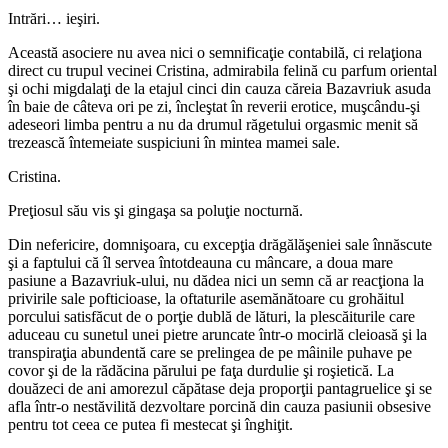
Intrări… ieşiri.
Această asociere nu avea nici o semnificaţie contabilă, ci relaţiona
direct cu trupul vecinei Cristina, admirabila felină cu parfum oriental
şi ochi migdalaţi de la etajul cinci din cauza căreia Bazavriuk asuda
în baie de câteva ori pe zi, încleştat în reverii erotice, muşcându-şi
adeseori limba pentru a nu da drumul răgetului orgasmic menit să
trezească întemeiate suspiciuni în mintea mamei sale.
Cristina.
Preţiosul său vis şi gingaşa sa poluţie nocturnă.
Din nefericire, domnişoara, cu excepţia drăgălăşeniei sale înnăscute
şi a faptului că îl servea întotdeauna cu mâncare, a doua mare
pasiune a Bazavriuk-ului, nu dădea nici un semn că ar reacţiona la
privirile sale pofticioase, la oftaturile asemănătoare cu grohăitul
porcului satisfăcut de o porţie dublă de lături, la plescăiturile care
aduceau cu sunetul unei pietre aruncate într-o mocirlă cleioasă şi la
transpiraţia abundentă care se prelingea de pe mâinile puhave pe
covor şi de la rădăcina părului pe faţa durdulie şi roşietică. La
douăzeci de ani amorezul căpătase deja proporţii pantagruelice şi se
afla într-o nestăvilită dezvoltare porcină din cauza pasiunii obsesive
pentru tot ceea ce putea fi mestecat şi înghiţit.