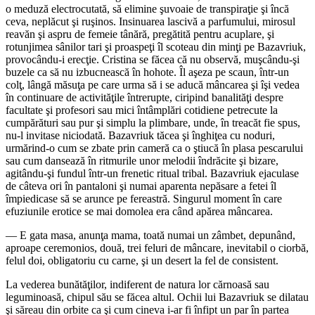
o meduză electrocutată, să elimine şuvoaie de transpiraţie şi încă
ceva, neplăcut şi ruşinos. Insinuarea lascivă a parfumului, mirosul
reavăn şi aspru de femeie tânără, pregătită pentru acuplare, şi
rotunjimea sânilor tari şi proaspeţi îl scoteau din minţi pe Bazavriuk,
provocându-i erecţie. Cristina se făcea că nu observă, muşcându-şi
buzele ca să nu izbucnească în hohote. Îl aşeza pe scaun, într-un
colţ, lângă măsuţa pe care urma să i se aducă mâncarea şi îşi vedea
în continuare de activităţile întrerupte, ciripind banalităţi despre
facultate şi profesori sau mici întâmplări cotidiene petrecute la
cumpărături sau pur şi simplu la plimbare, unde, în treacăt fie spus,
nu-l invitase niciodată. Bazavriuk tăcea şi înghiţea cu noduri,
urmărind-o cum se zbate prin cameră ca o ştiucă în plasa pescarului
sau cum dansează în ritmurile unor melodii îndrăcite şi bizare,
agitându-şi fundul într-un frenetic ritual tribal. Bazavriuk ejaculase
de câteva ori în pantaloni şi numai aparenta nepăsare a fetei îl
împiedicase să se arunce pe fereastră. Singurul moment în care
efuziunile erotice se mai domolea era când apărea mâncarea.
― E gata masa, anunţa mama, toată numai un zâmbet, depunând,
aproape ceremonios, două, trei feluri de mâncare, inevitabil o ciorbă,
felul doi, obligatoriu cu carne, şi un desert la fel de consistent.
La vederea bunătăţilor, indiferent de natura lor cărnoasă sau
leguminoasă, chipul său se făcea altul. Ochii lui Bazavriuk se dilatau
şi săreau din orbite ca şi cum cineva i-ar fi înfipt un par în partea