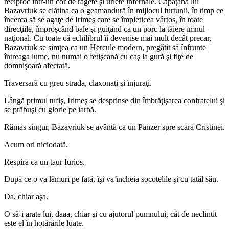
reciproc într-un cor de răgete şi urlete infernale. Căpăţâna lui
Bazavriuk se clătina ca o geamandură în mijlocul furtunii, în timp ce
încerca să se agaţe de Irimeş care se împleticea vârtos, în toate
direcţiile, împroşcând bale şi guiţând ca un porc la tăiere imnul
naţional. Cu toate că echilibrul îi devenise mai mult decât precar,
Bazavriuk se simţea ca un Hercule modern, pregătit să înfrunte
întreaga lume, nu numai o fetişcană cu caş la gură şi fiţe de
domnişoară afectată.
Traversară cu greu strada, claxonaţi şi înjuraţi.
Lângă primul tufiş, Irimeş se desprinse din îmbrăţişarea confratelui şi
se prăbuşi cu glorie pe iarbă.
Rămas singur, Bazavriuk se avântă ca un Panzer spre scara Cristinei.
Acum ori niciodată.
Respira ca un taur furios.
După ce o va lămuri pe fată, îşi va încheia socotelile şi cu tatăl său.
Da, chiar aşa.
O să-i arate lui, daaa, chiar şi cu ajutorul pumnului, cât de neclintit
este el în hotărârile luate.