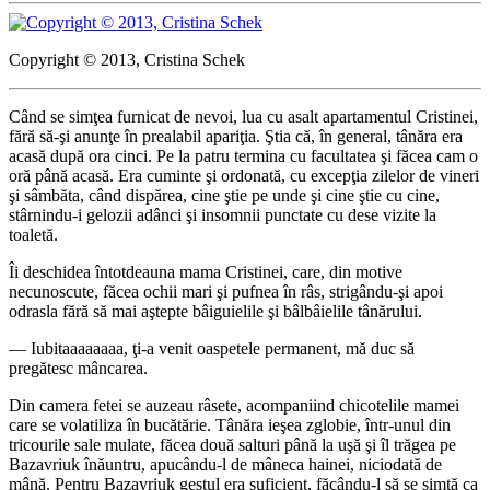
Copyright © 2013, Cristina Schek
Când se simţea furnicat de nevoi, lua cu asalt apartamentul Cristinei,
fără să-şi anunţe în prealabil apariţia. Ştia că, în general, tânăra era
acasă după ora cinci. Pe la patru termina cu facultatea şi făcea cam o
oră până acasă. Era cuminte şi ordonată, cu excepţia zilelor de vineri
şi sâmbăta, când dispărea, cine ştie pe unde şi cine ştie cu cine,
stârnindu-i gelozii adânci şi insomnii punctate cu dese vizite la
toaletă.
Îi deschidea întotdeauna mama Cristinei, care, din motive
necunoscute, făcea ochii mari şi pufnea în râs, strigându-şi apoi
odrasla fără să mai aştepte bâiguielile şi bâlbâielile tânărului.
― Iubitaaaaaaaa, ţi-a venit oaspetele permanent, mă duc să
pregătesc mâncarea.
Din camera fetei se auzeau râsete, acompaniind chicotelile mamei
care se volatiliza în bucătărie. Tânăra ieşea zglobie, într-unul din
tricourile sale mulate, făcea două salturi până la uşă şi îl trăgea pe
Bazavriuk înăuntru, apucându-l de mâneca hainei, niciodată de
mână. Pentru Bazavriuk gestul era suficient, făcându-l să se simtă ca