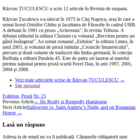
Răzvan ȚUCULESCU a scris 12 articole în Revista de suspans.
Răzvan Țuculescu s-a născut în 1975 la Cluj Napoca, oraș în care a
urmat liceul Onisifor Ghibu și facultatea de Filosofie în cadrul UBB.
A debutat în 1991 cu proza „Acheronia”, în revista Tribuna. A
debutat editorial la editura Clusium cu volumul „Recviem pentru un
gând însângerat”. Au urmat romanul „Eidolon” la editura Limes, în
anul 2003, și volumul de proză intitulat „Cronicile întunericului”,
precum și două volume de traduceri din limba germană, în colecția
Buffnița a editurii Paralela 45. Este de patru ori laureat al marelui
premiu național pentru proză scurtă Pavel Dan, în anii 1997, 2001,
2004 și 2008.
Vezi toate articolele scrise de Răzvan ȚUCULESCU
→
Site personal
Foileton
,
Proză
Nr. 15
Post
Previous Article
←
He Really is Ruggedly Handsome
Next Article
Halloween vs. Saint Andrew’s Night, and on Romanian
navigation
Horror
→
Lasă un răspuns
Adresa ta de email nu va fi publicată.
Câmpurile obligatorii sunt