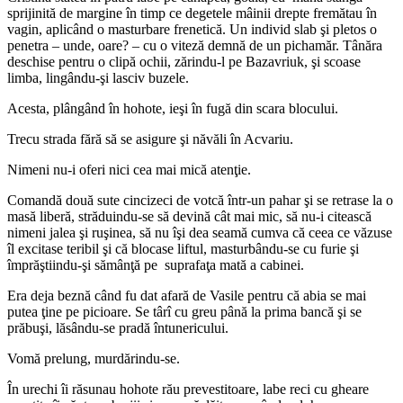
sprijinită de margine în timp ce degetele mâinii drepte fremătau în
vagin, aplicând o masturbare frenetică. Un individ slab şi pletos o
penetra – unde, oare? – cu o viteză demnă de un pichamăr. Tânăra
deschise pentru o clipă ochii, zărindu-l pe Bazavriuk, şi scoase
limba, lingându-şi lasciv buzele.
Acesta, plângând în hohote, ieşi în fugă din scara blocului.
Trecu strada fără să se asigure şi năvăli în Acvariu.
Nimeni nu-i oferi nici cea mai mică atenţie.
Comandă două sute cincizeci de votcă într-un pahar şi se retrase la o
masă liberă, străduindu-se să devină cât mai mic, să nu-i citească
nimeni jalea şi ruşinea, să nu îşi dea seamă cumva că ceea ce văzuse
îl excitase teribil şi că blocase liftul, masturbându-se cu furie şi
împrăştiindu-şi sămânţă pe suprafaţa mată a cabinei.
Era deja beznă când fu dat afară de Vasile pentru că abia se mai
putea ţine pe picioare. Se târî cu greu până la prima bancă şi se
prăbuşi, lăsându-se pradă întunericului.
Vomă prelung, murdărindu-se.
În urechi îi răsunau hohote rău prevestitoare, labe reci cu gheare