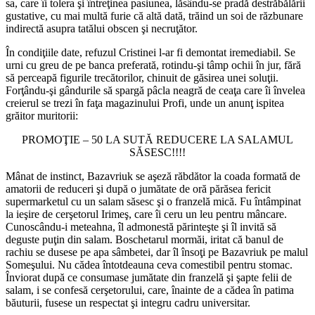
sa, care îi tolera şi întreţinea pasiunea, lăsându-se pradă destrăbălării
gustative, cu mai multă furie că altă dată, trăind un soi de răzbunare
indirectă asupra tatălui obscen şi necruţător.
În condiţiile date, refuzul Cristinei l-ar fi demontat iremediabil. Se
urni cu greu de pe banca preferată, rotindu-şi tâmp ochii în jur, fără
să perceapă figurile trecătorilor, chinuit de găsirea unei soluţii.
Forţându-şi gândurile să spargă pâcla neagră de ceaţa care îi învelea
creierul se trezi în faţa magazinului Profi, unde un anunţ ispitea
grăitor muritorii:
PROMOŢIE – 50 LA SUTĂ REDUCERE LA SALAMUL
SĂSESC!!!!
Mânat de instinct, Bazavriuk se aşeză răbdător la coada formată de
amatorii de reduceri şi după o jumătate de oră părăsea fericit
supermarketul cu un salam săsesc şi o franzelă mică. Fu întâmpinat
la ieşire de cerşetorul Irimeş, care îi ceru un leu pentru mâncare.
Cunoscându-i meteahna, îl admonestă părinteşte şi îl invită să
deguste puţin din salam. Boschetarul mormăi, iritat că banul de
rachiu se dusese pe apa sâmbetei, dar îl însoţi pe Bazavriuk pe malul
Someşului. Nu cădea întotdeauna ceva comestibil pentru stomac.
Înviorat după ce consumase jumătate din franzelă şi şapte felii de
salam, i se confesă cerşetorului, care, înainte de a cădea în patima
băuturii, fusese un respectat şi integru cadru universitar.