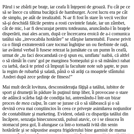
Părul i se zbârli pe braţe, iar ceafa îi înţepeni de groază. Fu cât pe ce
să se înece cu ultima bucăţică de hamburger. Acest lucru era pe cât
de simplu, pe atât de irealizabil. N-ar fi fost în stare în vecii vecilor
să-şi deschidă fălcile pentru a rosti cuvintele fatale, iar un zâmbet,
cât de mic, l-ar fi descurajat pentru totdeauna, aruncându-l în braţele
disperării, mai ales acum, după ce încercarea eroică de a-i comunica
tatălui său „irevocabila hotărâre” se sfârşise lamentabil. Fusese privit
ca o fiinţă extraterestră care tocmai înghiţise un ou fierbinte de raţă,
iar avântul verbal îi fusese retezat la jumătate cu un pumn în ceafă,
urmat de „tu faci deocamdată ce-ţi spun eu, umflatu’ naibii, că altfel
o să rămâi în curu’ gol pe marginea Someşului şi o să mănânci rahat
cu iarbă, dacă te prind că împuşti la facultate note sub şapte, te pun
la regim de rubarbă şi salată, până o să arăţi ca moaştele sfântului
Andrei după zece şedinţe de fitness!”
Mai mult decât lovitura, desconsideraţia făţişă a tatălui, iubitor de
sport şi drumeţii în pădure în puţinul timp liber, îi provocase o stare
de adâncă scârba faţă de condiţia lui, antrenându-l într-un bizar
proces de
mea culpa
, în care se jurase că o să slăbească şi o să
devină ceva mai conştiincios în ceea ce priveşte asimilarea noţiunilor
de contabilitate şi marketing. Evident, odată cu dispariţia tatălui din
încăpere, senzaţia binecunoscută, pulsul atavic, ce i se răsucea în
stomacul prea gol, îi alungase ca într-o tornadă ivită din senin
hotărârile şi se năpustise asupra frigiderului bine garnisit de mama