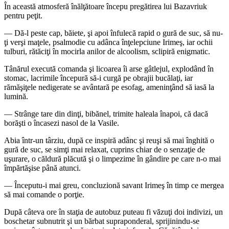
În această atmosferă înălţătoare începu pregătirea lui Bazavriuk
pentru peţit.
― Dă-l peste cap, băiete, şi apoi înfulecă rapid o gură de suc, să nu-
ţi verşi maţele, psalmodie cu adânca înţelepciune Irimeş, iar ochii
tulburi, rătăciţi în mocirla anilor de alcoolism, sclipiră enigmatic.
Tânărul execută comanda şi licoarea îi arse gâtlejul, explodând în
stomac, lacrimile începură să-i curgă pe obrajii bucălaţi, iar
rămăşiţele nedigerate se avântară pe esofag, ameninţând să iasă la
lumină.
― Strânge tare din dinţi, bibănel, trimite haleala înapoi, că dacă
borăşti o încasezi nasol de la Vasile.
Abia într-un târziu, după ce inspiră adânc şi reuşi să mai înghită o
gură de suc, se simţi mai relaxat, cuprins chiar de o senzaţie de
uşurare, o căldură plăcută şi o limpezime în gândire pe care n-o mai
împărtăşise până atunci.
― Începutu-i mai greu, concluzionă savant Irimeş în timp ce mergea
să mai comande o porţie.
După câteva ore în staţia de autobuz puteau fi văzuţi doi indivizi, un
boschetar subnutrit şi un bărbat supraponderal, sprijinindu-se