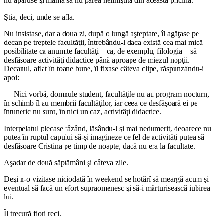
nu apăruse şi mama sa nu părea neliniştită din această pricină.
Ştia, deci, unde se afla.
Nu insistase, dar a doua zi, după o lungă aşteptare, îl agăţase pe
decan pe treptele facultăţii, întrebându-l daca există cea mai mică
posibilitate ca anumite facultăţi – ca, de exemplu, filologia – să
desfăşoare activităţi didactice până aproape de miezul nopţii.
Decanul, aflat în toane bune, îl fixase câteva clipe, răspunzându-i
apoi:
― Nici vorbă, domnule student, facultăţile nu au program nocturn,
în schimb îl au membrii facultăţilor, iar ceea ce desfăşoară ei pe
întuneric nu sunt, în nici un caz, activităţi didactice.
Interpelatul plecase râzând, lăsându-l şi mai nedumerit, deoarece nu
putea în ruptul capului să-şi imagineze ce fel de activităţi putea să
desfăşoare Cristina pe timp de noapte, dacă nu era la facultate.
Aşadar de două săptămâni şi câteva zile.
Deşi n-o vizitase niciodată în weekend se hotărî să meargă acum şi
eventual să facă un efort supraomenesc şi să-i mărturisească iubirea
lui.
Îl trecură fiori reci.