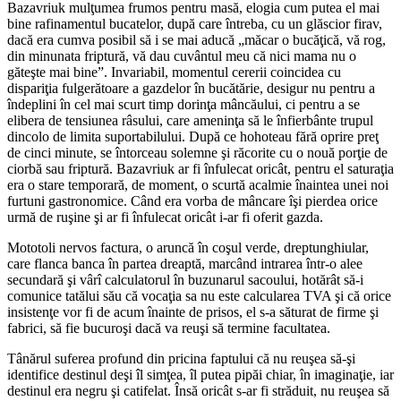
Bazavriuk mulţumea frumos pentru masă, elogia cum putea el mai
bine rafinamentul bucatelor, după care întreba, cu un glăscior firav,
dacă era cumva posibil să i se mai aducă „măcar o bucăţică, vă rog,
din minunata friptură, vă dau cuvântul meu că nici mama nu o
găteşte mai bine”. Invariabil, momentul cererii coincidea cu
dispariţia fulgerătoare a gazdelor în bucătărie, desigur nu pentru a
îndeplini în cel mai scurt timp dorinţa mâncăului, ci pentru a se
elibera de tensiunea râsului, care ameninţa să le înfierbânte trupul
dincolo de limita suportabilului. După ce hohoteau fără oprire preţ
de cinci minute, se întorceau solemne şi răcorite cu o nouă porţie de
ciorbă sau friptură. Bazavriuk ar fi înfulecat oricât, pentru el saturaţia
era o stare temporară, de moment, o scurtă acalmie înaintea unei noi
furtuni gastronomice. Când era vorba de mâncare îşi pierdea orice
urmă de ruşine şi ar fi înfulecat oricât i-ar fi oferit gazda.
Mototoli nervos factura, o aruncă în coşul verde, dreptunghiular,
care flanca banca în partea dreaptă, marcând intrarea într-o alee
secundară şi vârî calculatorul în buzunarul sacoului, hotărât să-i
comunice tatălui său că vocaţia sa nu este calcularea TVA şi că orice
insistenţe vor fi de acum înainte de prisos, el s-a săturat de firme şi
fabrici, să fie bucuroşi dacă va reuşi să termine facultatea.
Tânărul suferea profund din pricina faptului că nu reuşea să-şi
identifice destinul deşi îl simţea, îl putea pipăi chiar, în imaginaţie, iar
destinul era negru şi catifelat. Însă oricât s-ar fi străduit, nu reuşea să