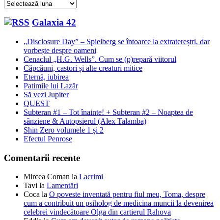
Arhive
Galaxia 42
„Disclosure Day” – Spielberg se întoarce la extratereștri, dar
vorbește despre oameni
Cenaclul „H.G. Wells”. Cum se (p)repară viitorul
Căpcăuni, castori și alte creaturi mitice
Eternă, iubirea
Patimile lui Lazăr
Să vezi Jupiter
QUEST
Subteran #1 – Tot înainte! + Subteran #2 – Noaptea de
sânziene & Autopsierul (Alex Talamba)
Shin Zero volumele 1 și 2
Efectul Penrose
Comentarii recente
Mircea Coman
la
Lacrimi
Tavi
la
Lamentări
Coca
la
O poveste inventată pentru fiul meu, Toma, despre
cum a contribuit un psiholog de medicina muncii la devenirea
celebrei vindecătoare Olga din cartierul Rahova