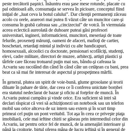
peste trecătorii paşnici. Înăuntru erau şase mese rotunde, placate cu
pal odinioară alb, consumaţia se servea în picioare, conceptul fiind
iniţial de „luat ceva la botul calului”. Dar clienţii permanenţi zăceau
acolo cu orele, arareori mai putea fi văzut câte un muncitor care-şi
consuma în grabă cafeaua sau „cincizeciul” de votcă. În viermuiala
aceea eclectică aureolată de duhoare puteai găsi profesori
universitari, ingineri, informaticieni, muncitori, meseriaşi de toate
felurile, proxeneţi mărunţi, oameni de afaceri, mafioţi de cartier,
boschetari, retardaţi mintal şi indivizi cu alte handicapuri,
homosexuali, alcoolici cu doctorate, pensionari scofâlciţi, studenţi,
elevi, cadre militare, directori de muzee, arhitecţi, artişti plastici şi
târfele care făceau trotuarul puţin mai sus, bându-şi cafeaua la
Acvariu sau racolând din când în când câte un cetăţean cu bani, prea
beat ca să mai fie interesat de aspectul şi prospeţimea mărfii.
În general, plutea un spirit de voie-bună, glume grosolane şi teorii
diluate în pahare de tărie, dar ceea ce îi conferea unicitate bombei
era statutul nedeclarat de bazar şi oficiu al forţelor de muncă. În
Acvariu puteai cumpăra şi vinde orice. Era suficient să intri să
declari răspicat că vrei să achiziţionezi un notebook sau un telefon
mobil sau orice altceva de uz intern sau extern şi în scurt timp
primeai cel puţin un pont veritabil. Tot aşa în ceea ce priveşte piaţa
imobiliară, cele mai ieftine chirii se găseau prin intermediul celor din
Acvariu, iar pentru orice fel de muncă, de la amenajări interioare şi
până la croitorie, birtul oferea mâna de lucru ieftină şi în general de