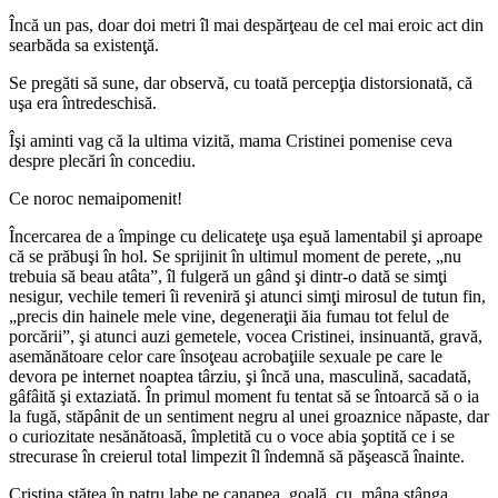
Încă un pas, doar doi metri îl mai despărţeau de cel mai eroic act din
searbăda sa existenţă.
Se pregăti să sune, dar observă, cu toată percepţia distorsionată, că
uşa era întredeschisă.
Îşi aminti vag că la ultima vizită, mama Cristinei pomenise ceva
despre plecări în concediu.
Ce noroc nemaipomenit!
Încercarea de a împinge cu delicateţe uşa eşuă lamentabil şi aproape
că se prăbuşi în hol. Se sprijinit în ultimul moment de perete, „nu
trebuia să beau atâta”, îl fulgeră un gând şi dintr-o dată se simţi
nesigur, vechile temeri îi reveniră şi atunci simţi mirosul de tutun fin,
„precis din hainele mele vine, degeneraţii ăia fumau tot felul de
porcării”, şi atunci auzi gemetele, vocea Cristinei, insinuantă, gravă,
asemănătoare celor care însoţeau acrobaţiile sexuale pe care le
devora pe internet noaptea târziu, şi încă una, masculină, sacadată,
gâfâită şi extaziată. În primul moment fu tentat să se întoarcă să o ia
la fugă, stăpânit de un sentiment negru al unei groaznice năpaste, dar
o curiozitate nesănătoasă, împletită cu o voce abia şoptită ce i se
strecurase în creierul total limpezit îl îndemnă să păşească înainte.
Cristina stătea în patru labe pe canapea, goală, cu mâna stânga