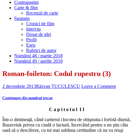
Contrapagini
Carte & film
Recenzii de carte
Suspans
Cronici de film
Interviu
Dosar de idei
Profil
Eseu
Rubrici de autor
Numărul 48 / martie 2018
Numărul 49 / aprilie 2018
Roman-foileton: Codul rupestru (3)
2 decembrie 2013
Răzvan ȚUCULESCU
Leave a Comment
Continuare din numărul trecut
C a p i t o l u l I I
Într-o dimineaţă, când cartierul clocotea de obişnuita-i forfotă diurnă,
Bazavriuk privea cu ciudă o factură, încercând pentru a nu ştiu câta
oară să o descifreze, cu tot mai sublima certitudine că nu va reuşi