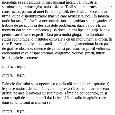
niciodată să se descurce în mecanismul încâlcit al industriei
şuruburilor şi rulmenţilor, naiba să-i ia. Tatăl său, de profesie inginer
constructor, patron al unei firme de profil, deschisă cu zece ani în
urmă, după disponibilizările masive care avuseseră locul în fabrica
unde lucrase, îl dăscălea necontenit, într-un grobian stil de şantier, că
trebuie de pe acum să desfacă iţele problemei, dacă va dori la un
moment dat să preia afacerea şi să ducă un trai lipsit de griji. Motiv
pentru care fusese expediat fără prea multă gingăşie la facultatea de
studii economice, o instituţie echivalată cu un monument al ororii, în
care Bazavriuk păşea cu teamă şi ură, pândit şi ameninţat la tot pasul
de grafice obscene, sisteme de calcul şi profesori cu profil vulturesc,
croncănind ceva despre stornări, diagrame, vectori, profil, intrări,
ieşiri şi altele asemenea.
Intrări… ieşiri.
Intrări… ieşiri.
Palmele tânărului se acoperiră cu o peliculă acidă de transpiraţie. Şi
le şterse ruşinat de factură, având impresia că oamenii care treceau
grăbiţi pe alee îl priveau cu subînţeles, zâmbind batjocoritor, ca şi
cum stropii de sudoare ar fi dat la iveală în detaliu imaginile care
dansau tontoroiul în mintea sa.
Intrări… ieşiri.