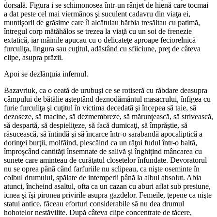
dorsală. Figura i se schimonosea într-un rânjet de hienă care tocmai
a dat peste cel mai viermănos şi suculent cadavru din viaţa ei,
muntişorii de grăsime care îi alcătuiau bărbia tresăltau cu patimă,
întregul corp mătăhălos se trezea la viaţă cu un soi de frenezie
extatică, iar mâinile apucau cu o delicateţe aproape feciorelnică
furculiţa, lingura sau cuţitul, adăstând cu sfiiciune, preţ de câteva
clipe, asupra prăzii.
Apoi se dezlănţuia infernul.
Bazavriuk, ca o ceată de urubuşi ce se rotiseră cu răbdare deasupra
câmpului de bătălie aşteptând deznodământul masacrului, înfigea cu
furie furculiţa şi cuţitul în victima decedată şi începea să taie, să
dezoseze, să macine, să dezmembreze, să mărunţească, să strivească,
să despartă, să despieliţeze, să facă dumicaţi, să împrăştie, să
răsucească, să întindă şi să încarce într-o sarabandă apocaliptică a
dorinţei burţii, molfăind, plescăind ca un răţoi fudul într-o baltă,
împroşcând cantităţi însemnate de salivă şi înghiţind mâncarea cu
sunete care aminteau de curăţatul closetelor înfundate. Devoratorul
nu se oprea până când farfuriile nu sclipeau, ca nişte oseminte în
colbul drumului, spălate de intemperii până la albul absolut. Abia
atunci, încheind asaltul, ofta ca un cazan cu aburi aflat sub presiune,
icnea şi îşi pironea privirile asupra gazdelor. Femeile, ţepene ca nişte
statui antice, făceau eforturi considerabile să nu dea drumul
hohotelor nestăvilite. După câteva clipe concentrate de tăcere,