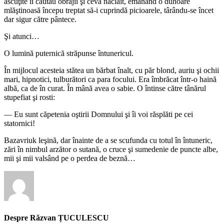
ascuţite îi căutau obrajii şi ceva năclăit, emanând o duhoare
mlăştinoasă începu treptat să-i cuprindă picioarele, târându-se încet
dar sigur către pântece.
Şi atunci…
O lumină puternică străpunse întunericul.
În mijlocul acesteia stătea un bărbat înalt, cu păr blond, auriu şi ochii
mari, hipnotici, tulburători ca para focului. Era îmbrăcat într-o haină
albă, ca de în curat. În mână avea o sabie. O întinse către tânărul
stupefiat şi rosti:
― Eu sunt căpetenia oştirii Domnului şi îi voi răsplăti pe cei
statornici!
Bazavriuk leşină, dar înainte de a se scufunda cu totul în întuneric,
zări în nimbul arzător o sutană, o cruce şi sumedenie de puncte albe,
mii şi mii valsând pe o perdea de beznă…
Despre Răzvan ȚUCULESCU