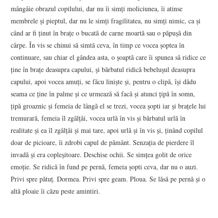
mângâie obrazul copilului, dar nu îi simţi moliciunea, îi atinse
membrele şi pieptul, dar nu le simţi fragilitatea, nu simţi nimic, ca şi
când ar fi ţinut în braţe o bucată de carne moartă sau o păpuşă din
cârpe. În vis se chinui să simtă ceva, în timp ce vocea şoptea în
continuare, sau chiar el gândea asta, o şoaptă care îi spunea să ridice ce
ţine în braţe deasupra capului, şi bărbatul ridică bebeluşul deasupra
capului, apoi vocea amuţi, se făcu linişte şi, pentru o clipă, îşi dădu
seama ce ţine în palme şi ce urmează să facă şi atunci ţipă în somn,
ţipă groaznic şi femeia de lângă el se trezi, vocea şopti iar şi braţele lui
tremurară, femeia îl zgâlţâi, vocea urlă în vis şi bărbatul urlă în
realitate şi ea îl zgâlţâi şi mai tare, apoi urlă şi în vis şi, ţinând copilul
doar de picioare, îi zdrobi capul de pământ. Senzaţia de pierdere îl
invadă şi era copleşitoare. Deschise ochii. Se simţea golit de orice
emoţie. Se ridică în fund pe pernă, femeia şopti ceva, dar nu o auzi.
Privi spre pătuţ. Dormea. Privi spre geam. Ploua. Se lăsă pe pernă şi o
altă ploaie îi căzu peste amintiri.