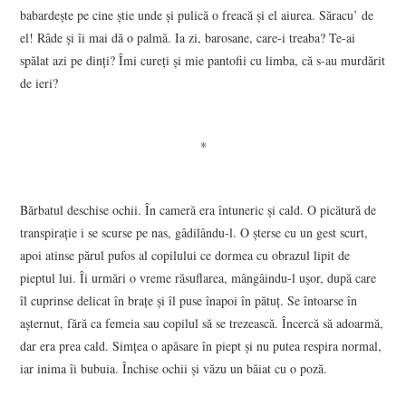
babardeşte pe cine ştie unde şi pulică o freacă şi el aiurea. Săracu’ de
el! Râde şi îi mai dă o palmă. Ia zi, barosane, care-i treaba? Te-ai
spălat azi pe dinţi? Îmi cureţi şi mie pantofii cu limba, că s-au murdărit
de ieri?
*
Bărbatul deschise ochii. În cameră era întuneric şi cald. O picătură de
transpiraţie i se scurse pe nas, gâdilându-l. O şterse cu un gest scurt,
apoi atinse părul pufos al copilului ce dormea cu obrazul lipit de
pieptul lui. Îi urmări o vreme răsuflarea, mângâindu-l uşor, după care
îl cuprinse delicat în braţe şi îl puse înapoi în pătuţ. Se întoarse în
aşternut, fără ca femeia sau copilul să se trezească. Încercă să adoarmă,
dar era prea cald. Simţea o apăsare în piept şi nu putea respira normal,
iar inima îi bubuia. Închise ochii şi văzu un băiat cu o poză.