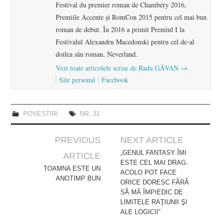
Festival du premier roman de Chambéry 2016,
Premiile Accente și RomCon 2015 pentru cel mai bun
roman de debut. În 2016 a primit Premiul I la
Festivalul Alexandru Macedonski pentru cel de-al
doilea său roman, Neverland.
Vezi toate articolele scrise de Radu GĂVAN
→
Site personal
Facebook
POVESTIRI
NR. 31
Post
PREVIOUS
NEXT ARTICLE
navigation
„GENUL FANTASY ÎMI
ARTICLE
ESTE CEL MAI DRAG.
TOAMNA ESTE UN
ACOLO POT FACE
ANOTIMP BUN
ORICE DORESC FĂRĂ
SĂ MĂ ÎMPIEDIC DE
LIMITELE RAŢIUNII ŞI
ALE LOGICII”