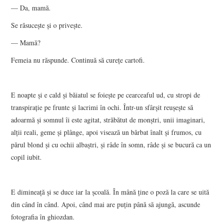
— Da, mamă.
Se răsuceşte şi o priveşte.
— Mamă?
Femeia nu răspunde. Continuă să cureţe cartofi.
E noapte şi e cald şi băiatul se foieşte pe cearceaful ud, cu stropi de
transpiraţie pe frunte şi lacrimi în ochi. Într-un sfârşit reuşeşte să
adoarmă şi somnul îi este agitat, străbătut de monştri, unii imaginari,
alţii reali, geme şi plânge, apoi visează un bărbat înalt şi frumos, cu
părul blond şi cu ochii albaştri, şi râde în somn, râde şi se bucură ca un
copil iubit.
E dimineaţă şi se duce iar la şcoală. În mână ţine o poză la care se uită
din când în când. Apoi, când mai are puţin până să ajungă, ascunde
fotografia în ghiozdan.