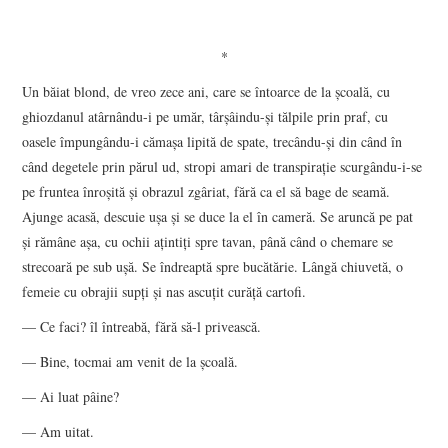
*
Un băiat blond, de vreo zece ani, care se întoarce de la şcoală, cu
ghiozdanul atârnându-i pe umăr, târşâindu-şi tălpile prin praf, cu
oasele împungându-i cămaşa lipită de spate, trecându-şi din când în
când degetele prin părul ud, stropi amari de transpiraţie scurgându-i-se
pe fruntea înroşită şi obrazul zgâriat, fără ca el să bage de seamă.
Ajunge acasă, descuie uşa şi se duce la el în cameră. Se aruncă pe pat
şi rămâne aşa, cu ochii aţintiţi spre tavan, până când o chemare se
strecoară pe sub uşă. Se îndreaptă spre bucătărie. Lângă chiuvetă, o
femeie cu obrajii supţi şi nas ascuţit curăţă cartofi.
— Ce faci? îl întreabă, fără să-l privească.
— Bine, tocmai am venit de la şcoală.
— Ai luat pâine?
— Am uitat.