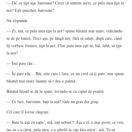
— Da’ ce ţipi aşa, barosane? Crezi că suntem surzi, ce pula mea ţipi la
noi? Eşti şmecher, barosane?
Nu răspunde.
— Zi, mă, ce pula mea ţipi la noi? spune băiatul mai mare, ridicându-
se de pe bancă. Treci aşa, pe lângă noi, fără să saluţi, după care, când
îţi vorbesc frumos, ţipi la noi. Cine pula mea eşti tu, băi, labă, să ţipi
la noi?
— Îmi pare rău…
— Îţi pare rău… Băi, uite care-i faza, eu nu cred că-ţi pare, mai spune
băiatul mai mare înainte să-i dea o palmă.
Băiatul blond se dă în spate, lovindu-se cu capul de poartă.
— Ce faci, barosane, baţi la uşă? râde un gras din grup.
Cel care îl lovise rânjeşte.
— Bate la uşă cu capu’, mă, eşti nebun?! Aşa e el, e mai prost, ce vrei,
tac-su s-a cărat, pula mea, s-a zdrelit la cap ăsta micu’, mă. Ta-su