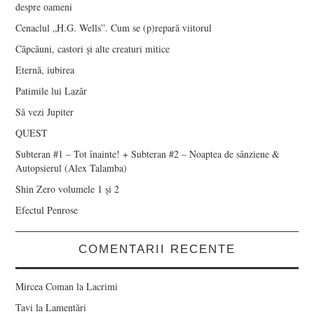
despre oameni
Cenaclul „H.G. Wells”. Cum se (p)repară viitorul
Căpcăuni, castori și alte creaturi mitice
Eternă, iubirea
Patimile lui Lazăr
Să vezi Jupiter
QUEST
Subteran #1 – Tot înainte! + Subteran #2 – Noaptea de sânziene &
Autopsierul (Alex Talamba)
Shin Zero volumele 1 și 2
Efectul Penrose
COMENTARII RECENTE
Mircea Coman
la
Lacrimi
Tavi
la
Lamentări