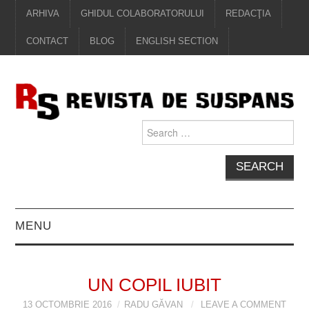
ARHIVA
GHIDUL COLABORATORULUI
REDACŢIA
CONTACT
BLOG
ENGLISH SECTION
Search
for:
MENU
EDITORIAL
UN COPIL IUBIT
PROZĂ
13 OCTOMBRIE 2016
RADU GĂVAN
LEAVE A COMMENT