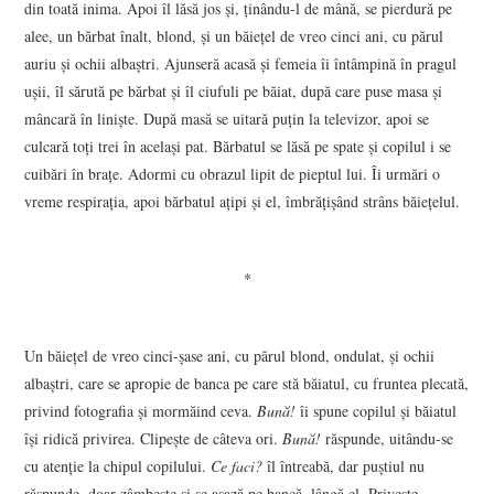
din toată inima. Apoi îl lăsă jos şi, ţinându-l de mână, se pierdură pe
alee, un bărbat înalt, blond, şi un băieţel de vreo cinci ani, cu părul
auriu şi ochii albaştri. Ajunseră acasă şi femeia îi întâmpină în pragul
uşii, îl sărută pe bărbat şi îl ciufuli pe băiat, după care puse masa şi
mâncară în linişte. După masă se uitară puţin la televizor, apoi se
culcară toţi trei în acelaşi pat. Bărbatul se lăsă pe spate şi copilul i se
cuibări în braţe. Adormi cu obrazul lipit de pieptul lui. Îi urmări o
vreme respiraţia, apoi bărbatul aţipi şi el, îmbrăţişând strâns băieţelul.
*
Un băieţel de vreo cinci-şase ani, cu părul blond, ondulat, şi ochii
albaştri, care se apropie de banca pe care stă băiatul, cu fruntea plecată,
privind fotografia şi mormăind ceva.
Bună!
îi spune copilul şi băiatul
îşi ridică privirea. Clipeşte de câteva ori.
Bună!
răspunde, uitându-se
cu atenţie la chipul copilului.
Ce faci?
îl întreabă, dar puştiul nu
răspunde, doar zâmbeşte şi se aşază pe bancă, lângă el. Priveşte