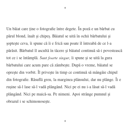
*
Un băiat care ţine o fotografie între degete. În poză e un bărbat cu
părul blond, înalt şi chipeş. Băiatul se uită în ochii bărbatului şi
şopteşte ceva, îi spune că îi e frică sau poate îl întreabă de ce l-a
părăsit. Bărbatul îl ascultă în tăcere şi băiatul continuă să-i povestească
tot ce i se întâmplă.
Sunt foarte singur
, îi spune şi se uită la gura
bărbatului care acum pare că zâmbeşte. După o vreme, băiatul se
opreşte din vorbit. Îl priveşte în timp ce continuă să mângâie chipul
din fotografie. Răsuflă greu, la marginea plânsului, dar nu plânge. Îi e
ruşine să-l lase să-l vadă plângând. Nici pe ei nu i-a lăsat să-l vadă
plângând. Nici pe maică-sa. Pe nimeni. Apoi strânge pumnul şi
obrazul i se schimonoseşte.
*