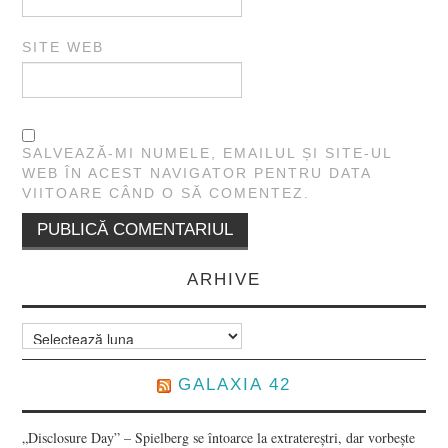
SITE WEB
SALVEAZĂ-MI NUMELE, EMAILUL ȘI SITE-UL
WEB ÎN ACEST NAVIGATOR PENTRU DATA
VIITOARE CÂND O SĂ COMENTEZ.
ARHIVE
Arhive
GALAXIA 42
„Disclosure Day” – Spielberg se întoarce la extratereștri, dar vorbește