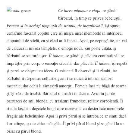
VIZIUNI ȘI SPECTRE
Ce lucru minunat e viaţa
, se gândi
bărbatul, în timp ce privea bebeluşul.
CONTRAPAGINI
Frumos şi în acelaşi timp atât de straniu, de inexplicabil
, îşi spuse,
urmărind fascinat copilul care îşi mişca încet membrele în interiorul
CARTE & FILM
clopotului de sticlă, ca şi când ar fi înotat. Apoi, pe nepregătite, un val
de căldură îi invadă tâmplele, o emoţie nouă, sau poate uitată, şi
SUSPANS
bărbatul se scutură uşor.
Îl iubesc
, se gândi şi căldura continuă să i se
împrăştie prin corp, o senzaţie ciudată, dar plăcută.
Îl iubesc
, îşi repetă
şi parcă se obişnui cu ideea. O asistentă îl observă şi îi zâmbi, iar
NUMĂRUL 48 /
bărbatul îi răspunse, colţurile gurii i se ridicară într-un zâmbet
mecanic, dar ochii îi rămaseră amorţiţi. Femeia însă nu băgă de seamă
MARTIE 2018
şi îşi văzu de treabă. Bărbatul o urmări în tăcere. Avea în jur de
patruzeci de ani, blondă, cu trăsături frumoase, relativ corpolentă. Îi
NUMĂRUL 49 /
studie fascinat degetele lungi care manevrau cu dexteritate membrele
fragile ale bebeluşilor. Apoi îi privi părul şi se întrebă ce ar simţi dacă
APRILIE 2018
l-ar atinge, poate chiar mângâia. Îi privi părul blond şi se gândi la un
băiat cu părul blond.