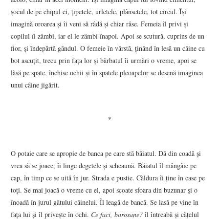
şocul de pe chipul ei, ţipetele, urletele, plânsetele, tot circul. Îşi
imagină oroarea şi îi veni să râdă şi chiar râse. Femeia îl privi şi
copilul îi zâmbi, iar el le zâmbi înapoi. Apoi se scutură, cuprins de un
fior, şi îndepărtă gândul. O femeie în vârstă, ţinând în lesă un câine cu
bot ascuţit, trecu prin faţa lor şi bărbatul îi urmări o vreme, apoi se
lăsă pe spate, închise ochii şi în spatele pleoapelor se desenă imaginea
unui câine jigărit.
*
O potaie care se apropie de banca pe care stă băiatul. Dă din coadă şi
vrea să se joace, îi linge degetele şi scheaună. Băiatul îl mângâie pe
cap, în timp ce se uită în jur. Strada e pustie. Căldura îi ţine în case pe
toţi. Se mai joacă o vreme cu el, apoi scoate sfoara din buzunar şi o
înoadă în jurul gâtului câinelui. Îl leagă de bancă. Se lasă pe vine în
faţa lui şi îl priveşte în ochi.
Ce faci, barosane?
îl întreabă şi căţelul