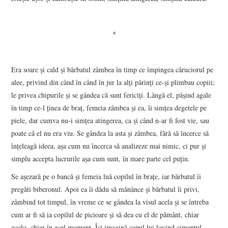
*
Era soare şi cald şi bărbatul zâmbea în timp ce împingea căruciorul pe
alee, privind din când în când în jur la alţi părinţi ce-şi plimbau copiii;
le privea chipurile şi se gândea că sunt fericiţi. Lângă el, păşind agale
în timp ce-l ţinea de braţ, femeia zâmbea şi ea, îi simţea degetele pe
piele, dar cumva nu-i simţea atingerea, ca şi când n-ar fi fost vie, sau
poate că el nu era viu. Se gândea la asta şi zâmbea, fără să încerce să
înţeleagă ideea, aşa cum nu încerca să analizeze mai nimic, ci pur şi
simplu accepta lucrurile aşa cum sunt, în mare parte cel puţin.
Se aşezară pe o bancă şi femeia luă copilul în braţe, iar bărbatul îi
pregăti biberonul. Apoi ea îi dădu să mănânce şi bărbatul îi privi,
zâmbind tot timpul, în vreme ce se gândea la visul acela şi se întreba
cum ar fi să ia copilul de picioare şi să dea cu el de pământ, chiar
acolo, chiar în acel moment. Îşi imagină capul lui lovind cimentul,