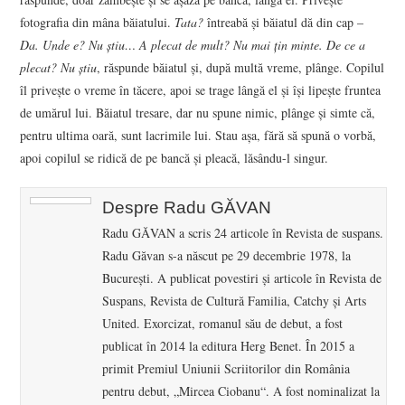
fotografia din mâna băiatului.
Tata?
întreabă şi băiatul dă din cap –
Da.
Unde e?
Nu ştiu… A plecat de mult? Nu mai ţin minte. De ce a
plecat? Nu ştiu
, răspunde băiatul şi, după multă vreme, plânge. Copilul
îl priveşte o vreme în tăcere, apoi se trage lângă el şi îşi lipeşte fruntea
de umărul lui. Băiatul tresare, dar nu spune nimic, plânge şi simte că,
pentru ultima oară, sunt lacrimile lui. Stau aşa, fără să spună o vorbă,
apoi copilul se ridică de pe bancă şi pleacă, lăsându-l singur.
Despre Radu GĂVAN
Radu GĂVAN a scris 24 articole în Revista de suspans.
Radu Găvan s-a născut pe 29 decembrie 1978, la
Bucureşti. A publicat povestiri și articole în Revista de
Suspans, Revista de Cultură Familia, Catchy și Arts
United. Exorcizat, romanul său de debut, a fost
publicat în 2014 la editura Herg Benet. În 2015 a
primit Premiul Uniunii Scriitorilor din România
pentru debut, „Mircea Ciobanu“. A fost nominalizat la