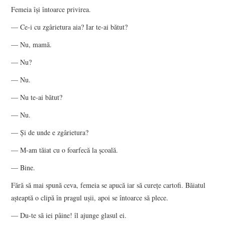
Femeia îşi întoarce privirea.
— Ce-i cu zgârietura aia? Iar te-ai bătut?
— Nu, mamă.
— Nu?
— Nu.
— Nu te-ai bătut?
— Nu.
— Şi de unde e zgârietura?
— M-am tăiat cu o foarfecă la şcoală.
— Bine.
Fără să mai spună ceva, femeia se apucă iar să cureţe cartofi. Băiatul
aşteaptă o clipă în pragul uşii, apoi se întoarce să plece.
— Du-te să iei pâine! îl ajunge glasul ei.