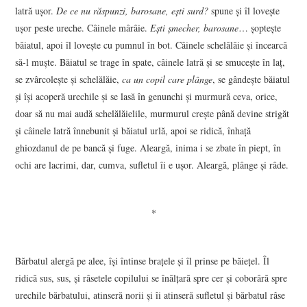
latră uşor.
De ce nu răspunzi, barosane, eşti surd?
spune şi îl loveşte
uşor peste ureche. Câinele mârâie.
Eşti şmecher, barosane
… şopteşte
băiatul, apoi îl loveşte cu pumnul în bot. Câinele schelălăie şi încearcă
să-l muşte. Băiatul se trage în spate, câinele latră şi se smuceşte în laţ,
se zvârcoleşte şi schelălăie,
ca un copil care plânge
, se gândeşte băiatul
şi îşi acoperă urechile şi se lasă în genunchi şi murmură ceva, orice,
doar să nu mai audă schelălăielile, murmurul creşte până devine strigăt
şi câinele latră înnebunit şi băiatul urlă, apoi se ridică, înhaţă
ghiozdanul de pe bancă şi fuge. Aleargă, inima i se zbate în piept, în
ochi are lacrimi, dar, cumva, sufletul îi e uşor. Aleargă, plânge şi râde.
*
Bărbatul alergă pe alee, îşi întinse braţele şi îl prinse pe băieţel. Îl
ridică sus, sus, şi râsetele copilului se înălţară spre cer şi coborâră spre
urechile bărbatului, atinseră norii şi îi atinseră sufletul şi bărbatul râse