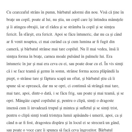
Cu cearceaful strâns în pumn, bărbatul adormi din nou. Visă că ţine în
braţe un copil, poate al lui, nu ştia, un copil care îşi întindea mânuţele
şi îi atingea obrajii, iar el râdea şi se strâmba la copil şi se simţea
fericit. În sfârşit, era fericit. Apoi se făcu întuneric, dar nu ca şi când
ar fi venit noaptea, ci mai curând ca şi cum lumina ar fi fugit din
cameră, şi bărbatul strânse mai tare copilul. Nu îl mai vedea, însă îi
simţea forma în braţe, carnea moale pulsând în palmele lui. Era
întuneric în jur şi mai era ceva cu ei, sau poate doar cu el. În vis simţi
că i se face teamă şi gemu în somn, strânse forma aceea plăpândă la
piept, o strânse tare şi făptura scapă un oftat, şi bărbatul ştiu că îi
spune să se oprească, dar nu se opri, ci continuă să strângă mai tare,
mai tare, apoi, dintr-o dată, i se făcu frig, sau poate şi mai teamă, şi se
opri. Mângâie capul copilului şi, pentru o clipă, simţi o dragoste
imensă cum îi invadează trupul şi mintea şi sufletul şi se simţi trist,
pentru o clipă simţi toată tristeţea lumii apăsându-i umerii, apoi, ca şi
când n-ar fi fost, dragostea dispăru şi în locul ei se strecură un gând,
sau poate o voce care îi spunea să facă ceva îngrozitor. Bărbatul