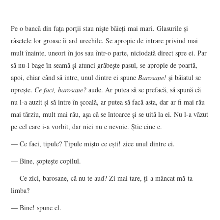
Pe o bancă din faţa porţii stau nişte băieţi mai mari. Glasurile şi
râsetele lor groase îi ard urechile. Se apropie de intrare privind mai
mult înainte, uneori în jos sau într-o parte, niciodată direct spre ei. Par
să nu-l bage în seamă şi atunci grăbeşte pasul, se apropie de poartă,
apoi, chiar când să intre, unul dintre ei spune
Barosane!
şi băiatul se
opreşte.
Ce faci, barosane?
aude. Ar putea să se prefacă, să spună că
nu l-a auzit şi să intre în şcoală, ar putea să facă asta, dar ar fi mai rău
mai târziu, mult mai rău, aşa că se întoarce şi se uită la ei. Nu l-a văzut
pe cel care i-a vorbit, dar nici nu e nevoie. Ştie cine e.
— Ce faci, tipule? Tipule mişto ce eşti! zice unul dintre ei.
— Bine, şopteşte copilul.
— Ce zici, barosane, că nu te aud? Zi mai tare, ţi-a mâncat mă-ta
limba?
— Bine! spune el.