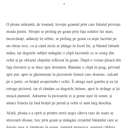
*
O ploaie măruntă, de toamnă, loveşte geamul prin care băiatul priveşte
strada pustie. Stropii se preling pe geam prin faţa ochilor lui mari,
încercănaţi, adânciţi în orbite, se preling pe geam ca nişte lacrimi pe
un obraz rece, ca şi când sticla ar plânge în locul lui, şi băiatul întinde
mâna, iar degetele subţiri mângâie o clipă lacrimile ce se scurg din
ochii şi pe obrazul chipului reflectat în geam. După o vreme pleacă din
faţa ferestrei şi se duce spre dormitor. Rămâne o clipă în prag, privind
spre pat, apoi se ghemuieşte la picioarele femeii care doarme, culcată
pe o parte, cu braţul acoperindu-i ochii. Îi atinge uşor gamba şi ea îşi
retrage piciorul, iar el rămâne cu degetele întinse, apoi le strânge şi îşi
muşcă pumnul. Adoarme la picioarele ei şi geme uşor în somn, şi
atunci femeia îşi lasă braţul pe pernă şi ochii ei sunt larg deschişi.
Afară, ploaia s-a oprit şi printre norii negri câteva raze de soare se
strecoară sfioase, trec prin geam şi mângâie creştetul băiatului care se
foieşte uşor şi zâmbeşte în somn, simţind atingerea, simţind căldura.