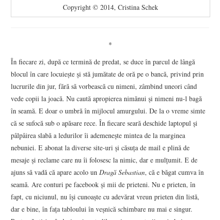
Copyright © 2014, Cristina Schek
*
În fiecare zi, după ce termină de predat, se duce în parcul de lângă
blocul în care locuieşte şi stă jumătate de oră pe o bancă, privind prin
lucrurile din jur, fără să vorbească cu nimeni, zâmbind uneori când
vede copii la joacă. Nu caută apropierea nimănui şi nimeni nu-l bagă
în seamă. E doar o umbră în mijlocul amurgului. De la o vreme simte
că se sufocă sub o apăsare rece. În fiecare seară deschide laptopul şi
pâlpâirea slabă a ledurilor îi ademeneşte mintea de la marginea
nebuniei. E abonat la diverse site-uri şi căsuţa de mail e plină de
mesaje şi reclame care nu îi folosesc la nimic, dar e mulţumit. E de
ajuns să vadă că apare acolo un
Dragă Sebastian
, că e băgat cumva în
seamă. Are conturi pe facebook şi mii de prieteni. Nu e prieten, în
fapt, cu niciunul, nu îşi cunoaşte cu adevărat vreun prieten din listă,
dar e bine, în faţa tabloului în veşnică schimbare nu mai e singur.