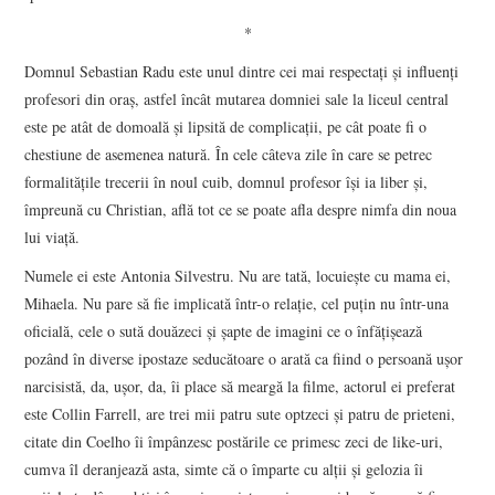
*
Domnul Sebastian Radu este unul dintre cei mai respectaţi şi influenţi
profesori din oraş, astfel încât mutarea domniei sale la liceul central
este pe atât de domoală şi lipsită de complicaţii, pe cât poate fi o
chestiune de asemenea natură. În cele câteva zile în care se petrec
formalităţile trecerii în noul cuib, domnul profesor îşi ia liber şi,
împreună cu Christian, află tot ce se poate afla despre nimfa din noua
lui viaţă.
Numele ei este Antonia Silvestru. Nu are tată, locuieşte cu mama ei,
Mihaela. Nu pare să fie implicată într-o relaţie, cel puţin nu într-una
oficială, cele o sută douăzeci şi şapte de imagini ce o înfăţişează
pozând în diverse ipostaze seducătoare o arată ca fiind o persoană uşor
narcisistă, da, uşor, da, îi place să meargă la filme, actorul ei preferat
este Collin Farrell, are trei mii patru sute optzeci şi patru de prieteni,
citate din Coelho îi împânzesc postările ce primesc zeci de like-uri,
cumva îl deranjează asta, simte că o împarte cu alţii şi gelozia îi