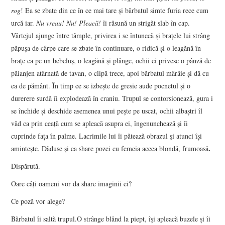
rog
! Ea se zbate din ce în ce mai tare şi bărbatul simte furia rece cum
urcă iar.
Nu vreau! Nu! Pleacă!
îi răsună un strigăt slab în cap.
Vârtejul ajunge între tâmple, privirea i se întunecă şi braţele lui strâng
păpuşa de cârpe care se zbate în continuare, o ridică şi o leagănă în
braţe ca pe un bebeluş, o leagănă şi plânge, ochii ei privesc o pânză de
păianjen atârnată de tavan, o clipă trece, apoi bărbatul mârâie şi dă cu
ea de pământ. În timp ce se izbeşte de gresie aude pocnetul şi o
durerere surdă îi explodează în craniu. Trupul se contorsionează, gura i
se închide şi deschide asemenea unui peşte pe uscat, ochii albaştri îl
văd ca prin ceaţă cum se apleacă asupra ei, îngenunchează şi îi
cuprinde faţa în palme. Lacrimile lui îi pătează obrazul şi atunci îşi
.
aminteşte. Dăduse şi ea share pozei cu femeia aceea blondă, frumoasă
Dispărută.
Oare câţi oameni vor da share imaginii ei?
Ce poză vor alege?
Bărbatul îi saltă trupul.O strânge blând la piept, îşi apleacă buzele şi îi