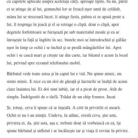
cu capetele aplecate asupra aceleiaşi cărţi, aproape lipite, ba nu, părul
ei se atinge de al lui, genunchii lor se freacă uşor unul de celălalt,
mâna lui se strecoară încet, îi atinge fusta, palma ei se apasă peste a
lui, îl respinge în joacă şi el se retrage o clipă, doar o clipă, apoi
degetele forfotitoare se furişează pe sub materialul moale şi ea se
înroşeşte la faţă şi înghite în sec, buzele moi se întredeschid şi gâfâie
uşor în timp ce ochii i se închid şi se predă mângâielilor lui. Apoi
ochii i se cască mari şi citeşte iar din carte, iar băiatul e acum la locul
lui, privind spre ecranul telefonului mobil.
Bărbatul vede toate astea şi în capul lui e vid. Nu spune nimic, nu
simte nimic. E rece ca un sloi de gheaţă şi lucrurile se înalţă de acum
clare înaintea lui. Ei doi sunt iubiţi, iar el a picat de prost. Atât de
simplu. Îndrăgostit de o târfă. Trădat de un chip frumos. Jucat.
Şi, totuşi, ceva îi spune că se înşeală. A citit în privirile ei aseară.
Ochii ei nu l-au minţit. Undeva, în adânc, există ceva, ştie asta,
privirea ei, da, ştie asta, aşa e, trebuie doar să vorbească cu ea, îşi
spune bărbatul şi sufletul i se încălzeşte iar şi viaţa îi revine în privire.