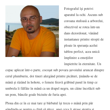
VIZIUNI ȘI SPECTRE
Fotograful îşi potrivi
aparatul la ochi. Ascuns sub
CONTRAPAGINI
coroana stufoasă a arborelui,
obiectivul se rotea într-un
CARTE & FILM
dans dezordonat, vânând
instantanee printre stropii de
SUSPANS
ploaie în speranţa acelui
tablou perfect, acea unică
împlinire a emoţiilor
NUMĂRUL 48 /
împietrite în eternitate. Un
copac aplecat într-o parte, cocoşat sub povara şuvoiului aruncat dinspre
MARTIE 2018
cerul plumburiu, doi tineri alergând printre picături, ţinându-se de
mână şi râzând în hohote, o femeie firavă grăbind pasul în timp ce
NUMĂRUL 49 /
umbrela îi fâlfâie în mână ca un drapel negru, un câine încolăcit sub
un pom, băncile goale biciuite de furia apei.
APRILIE 2018
Ploua din ce în ce mai tare şi bărbatul îşi trecu o mână prin păr
gândindu-se pentru o clipă să plece, apoi ceva îi atrase atenţia şi