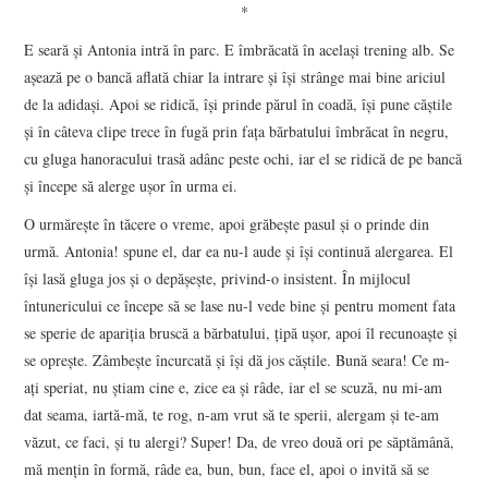
*
E seară şi Antonia intră în parc. E îmbrăcată în acelaşi trening alb. Se
aşează pe o bancă aflată chiar la intrare şi îşi strânge mai bine ariciul
de la adidaşi. Apoi se ridică, îşi prinde părul în coadă, îşi pune căştile
şi în câteva clipe trece în fugă prin faţa bărbatului îmbrăcat în negru,
cu gluga hanoracului trasă adânc peste ochi, iar el se ridică de pe bancă
şi începe să alerge uşor în urma ei.
O urmăreşte în tăcere o vreme, apoi grăbeşte pasul şi o prinde din
urmă. Antonia! spune el, dar ea nu-l aude şi îşi continuă alergarea. El
îşi lasă gluga jos şi o depăşeşte, privind-o insistent. În mijlocul
întunericului ce începe să se lase nu-l vede bine şi pentru moment fata
se sperie de apariţia bruscă a bărbatului, ţipă uşor, apoi îl recunoaşte şi
se opreşte. Zâmbeşte încurcată şi îşi dă jos căştile. Bună seara! Ce m-
aţi speriat, nu ştiam cine e, zice ea şi râde, iar el se scuză, nu mi-am
dat seama, iartă-mă, te rog, n-am vrut să te sperii, alergam şi te-am
văzut, ce faci, şi tu alergi? Super! Da, de vreo două ori pe săptămână,
mă menţin în formă, râde ea, bun, bun, face el, apoi o invită să se