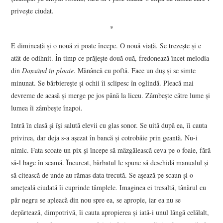
priveşte ciudat.
*
E dimineaţă şi o nouă zi poate începe. O nouă viaţă. Se trezeşte şi e
atât de odihnit. În timp ce prăjeşte două ouă, fredonează încet melodia
din
Dansând în ploaie
. Mănâncă cu poftă. Face un duş şi se simte
minunat. Se bărbiereşte şi ochii îi sclipesc în oglindă. Pleacă mai
devreme de acasă şi merge pe jos până la liceu. Zâmbeşte către lume şi
lumea îi zâmbeşte înapoi.
Intră în clasă şi îşi salută elevii cu glas sonor. Se uită după ea, îi cauta
privirea, dar deja s-a aşezat în bancă şi cotrobăie prin geantă. Nu-i
nimic. Fata scoate un pix şi începe să mâzgălească ceva pe o foaie, fără
să-l bage în seamă. Încurcat, bărbatul le spune să deschidă manualul şi
să citească de unde au rămas data trecută. Se aşează pe scaun şi o
ameţeală ciudată îi cuprinde tâmplele. Imaginea ei tresaltă, tânărul cu
păr negru se apleacă din nou spre ea, se apropie, iar ea nu se
depărtează, dimpotrivă, îi cauta apropierea şi iată-i unul lângă celălalt,