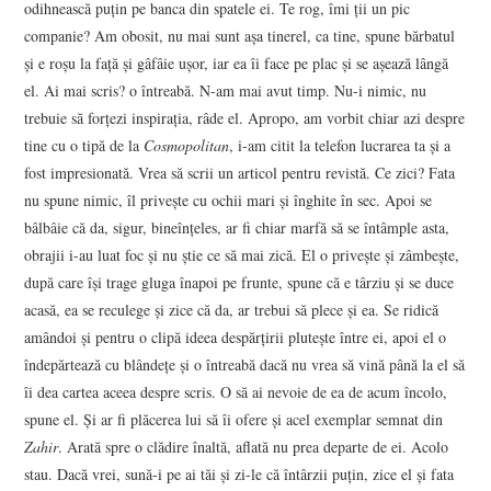
odihnească puţin pe banca din spatele ei. Te rog, îmi ţii un pic
companie? Am obosit, nu mai sunt aşa tinerel, ca tine, spune bărbatul
şi e roşu la faţă şi gâfâie uşor, iar ea îi face pe plac şi se aşează lângă
el. Ai mai scris? o întreabă. N-am mai avut timp. Nu-i nimic, nu
trebuie să forţezi inspiraţia, râde el. Apropo, am vorbit chiar azi despre
tine cu o tipă de la
Cosmopolitan
, i-am citit la telefon lucrarea ta şi a
fost impresionată. Vrea să scrii un articol pentru revistă. Ce zici? Fata
nu spune nimic, îl priveşte cu ochii mari şi înghite în sec. Apoi se
bâlbâie că da, sigur, bineînţeles, ar fi chiar marfă să se întâmple asta,
obrajii i-au luat foc şi nu ştie ce să mai zică. El o priveşte şi zâmbeşte,
după care îşi trage gluga înapoi pe frunte, spune că e târziu şi se duce
acasă, ea se reculege şi zice că da, ar trebui să plece şi ea. Se ridică
amândoi şi pentru o clipă ideea despărţirii pluteşte între ei, apoi el o
îndepărtează cu blândeţe şi o întreabă dacă nu vrea să vină până la el să
îi dea cartea aceea despre scris. O să ai nevoie de ea de acum încolo,
spune el. Şi ar fi plăcerea lui să îi ofere şi acel exemplar semnat din
Zahir
. Arată spre o clădire înaltă, aflată nu prea departe de ei. Acolo
stau. Dacă vrei, sună-i pe ai tăi şi zi-le că întârzii puţin, zice el şi fata