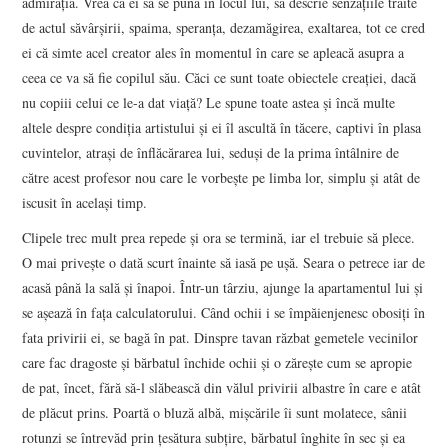
admiraţia. Vrea ca ei să se pună în locul lui, să descrie senzaţiile trăite
de actul săvârşirii, spaima, speranţa, dezamăgirea, exaltarea, tot ce cred
ei că simte acel creator ales în momentul în care se apleacă asupra a
ceea ce va să fie copilul său. Căci ce sunt toate obiectele creaţiei, dacă
nu copiii celui ce le-a dat viaţă? Le spune toate astea şi încă multe
altele despre condiţia artistului şi ei îl ascultă în tăcere, captivi în plasa
cuvintelor, atraşi de înflăcărarea lui, seduşi de la prima întâlnire de
către acest profesor nou care le vorbeşte pe limba lor, simplu şi atât de
iscusit în acelaşi timp.
Clipele trec mult prea repede şi ora se termină, iar el trebuie să plece.
O mai priveşte o dată scurt înainte să iasă pe uşă. Seara o petrece iar de
acasă până la sală şi înapoi. Într-un târziu, ajunge la apartamentul lui şi
se aşează în faţa calculatorului. Când ochii i se împăienjenesc obosiţi în
fata privirii ei, se bagă în pat. Dinspre tavan răzbat gemetele vecinilor
care fac dragoste şi bărbatul închide ochii şi o zăreşte cum se apropie
de pat, încet, fără să-l slăbească din vălul privirii albastre în care e atât
de plăcut prins. Poartă o bluză albă, mişcările îi sunt molatece, sânii
rotunzi se întrevăd prin ţesătura subţire, bărbatul înghite în sec şi ea