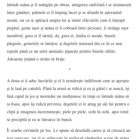
întinde mâna şi îl mângâie pe obraz, atingerea catifelată i se insinuează
între gânduri, palmele ei îl împing încet şi se afundă în aşternutul
moale, iar ea se apleacă asupra lui şi simte sfârcurile cum îi înţeapă
pieptul, geme uşor şi mâna ei îi coboară între picioare, îi strânge uşor
membrul, gura ei îl sărută, da, gura ei, limba ei moale, buzele
pârguite, gemetele se înteţesc şi degetele masează din ce în ce mai
repede până ce un urlet animalic ţâşneşte printre buzele ofilite.
Adoarme ţinând-o strâns în braţe.
*
A doua zi îi aduc lucrările şi el îi urmăreşte indiferent cum se apropie
şi le lasă pe catedră. Până la urmă se ridică şi ea şi gâtul i se usucă, îşi
lăsă capul în jos şi mormăie un mulţumesc în timp ce întinde mâna să
ia foaia, apoi îşi ridică privirea, degetele ei le ating pe ale lui pentru o
clipă şi imaginea încremeneşte, piele pe piele, ochi în ochi, apoi totul
se precipită şi ea se întoarce în bancă.
Îi soarbe cuvintele pe loc. Le spune să deschidă cartea şi să citească un
text oarecare, iar el se adânceşte în mijlocul rândurilor scrise de mâna