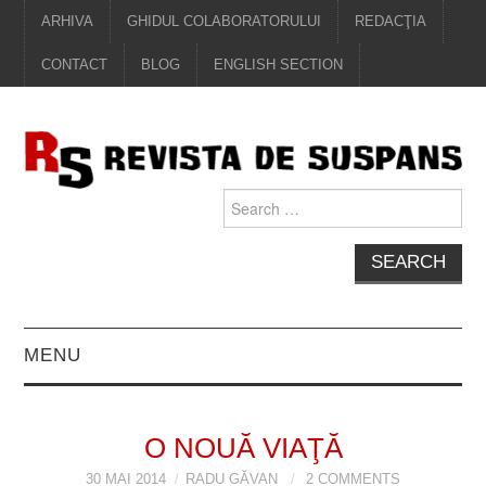
ARHIVA
GHIDUL COLABORATORULUI
REDACŢIA
CONTACT
BLOG
ENGLISH SECTION
Search
for:
MENU
EDITORIAL
O NOUĂ VIAŢĂ
PROZĂ
30 MAI 2014
RADU GĂVAN
2 COMMENTS