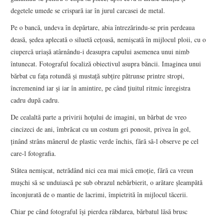
degetele umede se crispară iar în jurul carcasei de metal.
Pe o bancă, undeva în depărtare, abia întrezărindu-se prin perdeaua
deasă, şedea aplecată o siluetă ceţoasă, nemişcată în mijlocul ploii, cu o
ciupercă uriaşă atârnându-i deasupra capului asemenea unui nimb
întunecat. Fotograful focaliză obiectivul asupra băncii. Imaginea unui
bărbat cu faţa rotundă şi mustaţă subţire pătrunse printre stropi,
încremenind iar şi iar în amintire, pe când ţiuitul ritmic înregistra
cadru după cadru.
De cealaltă parte a privirii hoţului de imagini, un bărbat de vreo
cincizeci de ani, îmbrăcat cu un costum gri ponosit, privea în gol,
ţinând strâns mânerul de plastic verde închis, fără să-l observe pe cel
care-l fotografia.
Stătea nemişcat, netrădând nici cea mai mică emoţie, fără ca vreun
muşchi să se unduiască pe sub obrazul nebărbierit, o arătare şleampătă
înconjurată de o mantie de lacrimi, împietrită în mijlocul tăcerii.
Chiar pe când fotograful îşi pierdea răbdarea, bărbatul lăsă brusc