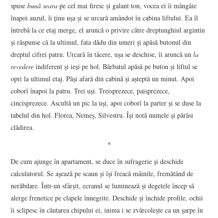
spuse
bună seara
pe cel mai firesc şi galant ton, vocea ei îi mângâie
înapoi auzul, îi ţinu uşa şi se urcară amândoi în cabina liftului. Ea îl
întrebă la ce etaj merge, el aruncă o privire către dreptunghiul argintiu
şi răspunse că la ultimul, fata dădu din umeri şi apăsă butonul din
dreptul cifrei patru. Urcară în tăcere, uşa se deschise, îi aruncă un
la
revedere
indiferent şi ieşi pe hol. Bărbatul apăsă pe buton şi liftul se
opri la ultimul etaj. Păşi afară din cabină şi aşteptă un minut. Apoi
coborî înapoi la patru. Trei uşi. Treisprezece, paisprezece,
cincisprezece. Ascultă un pic la uşi, apoi coborî la parter şi se duse la
tabelul din hol. Florea, Nemeş, Silvestru. Îşi notă numele şi părăsi
clădirea.
*
De cum ajunge în apartament, se duce în sufragerie şi deschide
calculatorul. Se aşează pe scaun şi îşi freacă mâinile, fremătând de
nerăbdare. Într-un sfârşit, ecranul se luminează şi degetele încep să
alerge frenetice pe clapele înnegrite. Deschide şi închide profile, ochii
îi sclipesc în căutarea chipului ei, inima i se zvârcoleşte ca un şarpe în