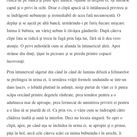
capul şi o privi în ochi. Doar o clipă apucă să îi întâlnească privirea şi
se îndrăgosti nebuneşte şi iremediabil de acea fată necunoscută. O
depăşi şi se aşeză pe altă bancă, urmărindu-i pe furiş fiecare mişcare.
Inima îi bubuia, un vârtej nebun îi răvăşea gândurile. După câteva
clipe fata se ridică şi trecu în fugă prin faţa lui, fără să îi dea vreo
atenţie. O privi nehotărât cum se afunda în întunericul aleii. Apoi
strânse din dinţi, ţâşni în picioare şi se pierdu printre copacii
încovoiaţi.
Prin întunericul săgetat din când în când de lumina difuză a felinarelor
se prelingea în urma ei, îi urmărea vrăjit formele unduindu-se într-un
dans lasciv, o lebădă plutind în asfinţit, nisip purtat de vânt ce îi putea
scăpa oricând printre degetele răsfirate, prea temător pentru a o
adulmeca mai de aproape, prea fermecat de amintirea privirii ei pentru
a o lăsa să se piardă de el. Ca prin vis, o văzu cum se îndreaptă către
clădirea înaltă şi sună la interfon. Deci nu locuia singură. Se opri o
clipă, apoi, pe când uşa se închidea în urma ei, se apropie şi o prinse,
păşi în hol, urcă cele câteva scări cu inima bubuindu-i în urechi, îi