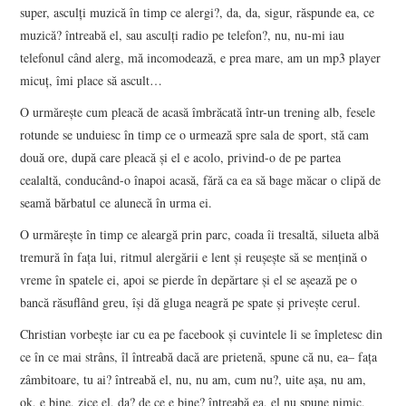
super, asculţi muzică în timp ce alergi?, da, da, sigur, răspunde ea, ce
muzică? întreabă el, sau asculţi radio pe telefon?, nu, nu-mi iau
telefonul când alerg, mă incomodează, e prea mare, am un mp3 player
micuţ, îmi place să ascult…
O urmăreşte cum pleacă de acasă îmbrăcată într-un trening alb, fesele
rotunde se unduiesc în timp ce o urmează spre sala de sport, stă cam
două ore, după care pleacă şi el e acolo, privind-o de pe partea
cealaltă, conducând-o înapoi acasă, fără ca ea să bage măcar o clipă de
seamă bărbatul ce alunecă în urma ei.
O urmăreşte în timp ce aleargă prin parc, coada îi tresaltă, silueta albă
tremură în faţa lui, ritmul alergării e lent şi reuşeşte să se menţină o
vreme în spatele ei, apoi se pierde în depărtare şi el se aşează pe o
bancă răsuflând greu, îşi dă gluga neagră pe spate şi priveşte cerul.
Christian vorbeşte iar cu ea pe facebook şi cuvintele li se împletesc din
ce în ce mai strâns, îl întreabă dacă are prietenă, spune că nu, ea– faţa
zâmbitoare, tu ai? întreabă el, nu, nu am, cum nu?, uite aşa, nu am,
ok, e bine, zice el, da? de ce e bine? întreabă ea, el nu spune nimic,