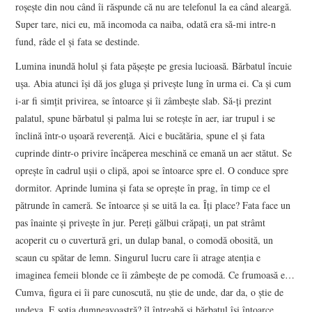
roşeşte din nou când îi răspunde că nu are telefonul la ea când aleargă.
Super tare, nici eu, mă incomoda ca naiba, odată era să-mi intre-n
fund, râde el şi fata se destinde.
Lumina inundă holul şi fata păşeşte pe gresia lucioasă. Bărbatul încuie
uşa. Abia atunci îşi dă jos gluga şi priveşte lung în urma ei. Ca şi cum
i-ar fi simţit privirea, se întoarce şi îi zâmbeşte slab. Să-ţi prezint
palatul, spune bărbatul şi palma lui se roteşte în aer, iar trupul i se
înclină într-o uşoară reverenţă. Aici e bucătăria, spune el şi fata
cuprinde dintr-o privire încăperea meschină ce emană un aer stătut. Se
opreşte în cadrul uşii o clipă, apoi se întoarce spre el. O conduce spre
dormitor. Aprinde lumina şi fata se opreşte în prag, în timp ce el
pătrunde în cameră. Se întoarce şi se uită la ea. Îţi place? Fata face un
pas înainte şi priveşte în jur. Pereţi gălbui crăpaţi, un pat strâmt
acoperit cu o cuvertură gri, un dulap banal, o comodă obosită, un
scaun cu spătar de lemn. Singurul lucru care îi atrage atenţia e
imaginea femeii blonde ce îi zâmbeşte de pe comodă. Ce frumoasă e…
Cumva, figura ei îi pare cunoscută, nu ştie de unde, dar da, o ştie de
undeva. E soţia dumneavoastră? îl întreabă şi bărbatul îşi întoarce