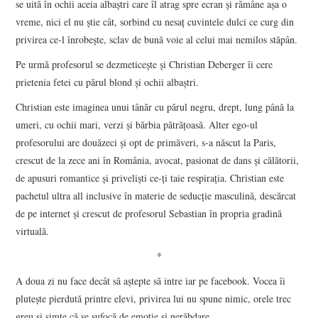
se uită în ochii aceia albaştri care îl atrag spre ecran şi rămâne aşa o
vreme, nici el nu ştie cât, sorbind cu nesaţ cuvintele dulci ce curg din
privirea ce-l înrobeşte, sclav de bună voie al celui mai nemilos stăpân.
Pe urmă profesorul se dezmeticeşte şi Christian Deberger îi cere
prietenia fetei cu părul blond şi ochii albaştri.
Christian este imaginea unui tânăr cu părul negru, drept, lung până la
umeri, cu ochii mari, verzi şi bărbia pătrăţoasă. Alter ego-ul
profesorului are douăzeci şi opt de primăveri, s-a născut la Paris,
crescut de la zece ani în România, avocat, pasionat de dans şi călătorii,
de apusuri romantice şi privelişti ce-ţi taie respiraţia. Christian este
pachetul ultra all inclusive în materie de seducţie masculină, descărcat
de pe internet şi crescut de profesorul Sebastian în propria gradină
virtuală.
*
A doua zi nu face decât să aştepte să intre iar pe facebook. Vocea îi
pluteşte pierdută printre elevi, privirea lui nu spune nimic, orele trec
greu şi simte că se sufocă de emoţie şi nerăbdare.