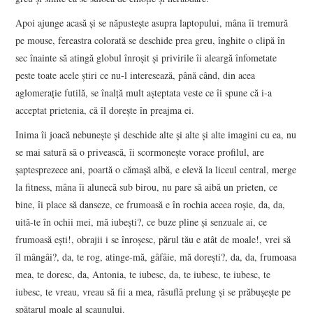
Apoi ajunge acasă şi se năpusteşte asupra laptopului, mâna îi tremură
pe mouse, fereastra colorată se deschide prea greu, înghite o clipă în
sec înainte să atingă globul înroşit şi privirile îi aleargă înfometate
peste toate acele ştiri ce nu-l interesează, până când, din acea
aglomeraţie futilă, se înalţă mult aşteptata veste ce îi spune că i-a
acceptat prietenia, că îl doreşte în preajma ei.
Inima îi joacă nebuneşte şi deschide alte şi alte şi alte imagini cu ea, nu
se mai satură să o privească, îi scormoneşte vorace profilul, are
şaptesprezece ani, poartă o cămaşă albă, e elevă la liceul central, merge
la fitness, mâna îi alunecă sub birou, nu pare să aibă un prieten, ce
bine, îi place să danseze, ce frumoasă e în rochia aceea roşie, da, da,
uită-te în ochii mei, mă iubeşti?, ce buze pline şi senzuale ai, ce
frumoasă eşti!, obrajii i se înroşesc, părul tău e atât de moale!, vrei să
îl mângâi?, da, te rog, atinge-mă, gâfâie, mă doreşti?, da, da, frumoasa
mea, te doresc, da, Antonia, te iubesc, da, te iubesc, te iubesc, te
iubesc, te vreau, vreau să fii a mea, răsuflă prelung şi se prăbuşeşte pe
spătarul moale al scaunului.