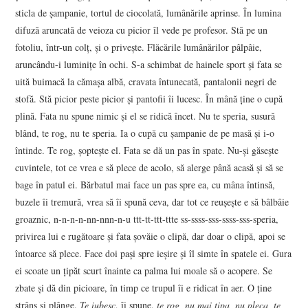
sticla de şampanie, tortul de ciocolată, lumânările aprinse. În lumina
difuză aruncată de veioza cu picior îl vede pe profesor. Stă pe un
fotoliu, într-un colţ, şi o priveşte. Flăcările lumânărilor pâlpâie,
aruncându-i luminiţe în ochi. S-a schimbat de hainele sport şi fata se
uită buimacă la cămaşa albă, cravata întunecată, pantalonii negri de
stofă. Stă picior peste picior şi pantofii îi lucesc. În mână ţine o cupă
plină. Fata nu spune nimic şi el se ridică încet. Nu te speria, susură
blând, te rog, nu te speria. Ia o cupă cu şampanie de pe masă şi i-o
întinde. Te rog, şopteşte el. Fata se dă un pas în spate. Nu-şi găseşte
cuvintele, tot ce vrea e să plece de acolo, să alerge până acasă şi să se
bage în patul ei. Bărbatul mai face un pas spre ea, cu mâna întinsă,
buzele îi tremură, vrea să îi spună ceva, dar tot ce reuşeşte e să bâlbâie
groaznic, n-n-n-n-nn-nnn-n-u ttt-tt-ttt-ttte ss-ssss-sss-ssss-sss-speria,
privirea lui e rugătoare şi fata şovăie o clipă, dar doar o clipă, apoi se
întoarce să plece. Face doi paşi spre ieşire şi îl simte în spatele ei. Gura
ei scoate un ţipăt scurt înainte ca palma lui moale să o acopere. Se
zbate şi dă din picioare, în timp ce trupul îi e ridicat în aer. O ţine
strâns şi plânge.
Te iubesc
, îi spune,
te rog, nu mai ţipa, nu pleca, te