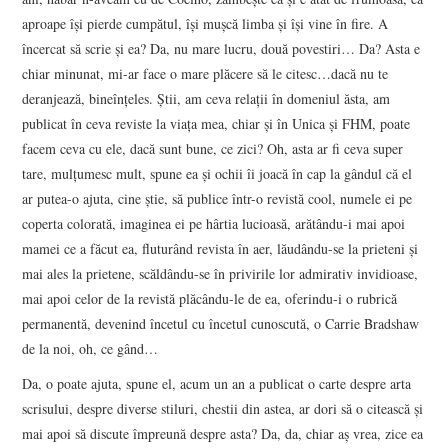
aproape îşi pierde cumpătul, îşi muşcă limba şi îşi vine în fire. A
încercat să scrie şi ea? Da, nu mare lucru, două povestiri… Da? Asta e
chiar minunat, mi-ar face o mare plăcere să le citesc…dacă nu te
deranjează, bineînţeles. Ştii, am ceva relaţii în domeniul ăsta, am
publicat în ceva reviste la viaţa mea, chiar şi în Unica şi FHM, poate
facem ceva cu ele, dacă sunt bune, ce zici? Oh, asta ar fi ceva super
tare, mulţumesc mult, spune ea şi ochii îi joacă în cap la gândul că el
ar putea-o ajuta, cine ştie, să publice într-o revistă cool, numele ei pe
coperta colorată, imaginea ei pe hârtia lucioasă, arătându-i mai apoi
mamei ce a făcut ea, fluturând revista în aer, lăudându-se la prieteni şi
mai ales la prietene, scăldându-se în privirile lor admirativ invidioase,
mai apoi celor de la revistă plăcându-le de ea, oferindu-i o rubrică
permanentă, devenind încetul cu încetul cunoscută, o Carrie Bradshaw
de la noi, oh, ce gând…
Da, o poate ajuta, spune el, acum un an a publicat o carte despre arta
scrisului, despre diverse stiluri, chestii din astea, ar dori să o citească şi
mai apoi să discute împreună despre asta? Da, da, chiar aş vrea, zice ea