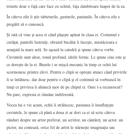
trimite doar o faţă care face cu ochiul, faţa zâmbitoare înapoi de la ea.
În câteva zile îi ştie tabieturile, gusturile, pasiunile. În câteva zile e
pregătit să o cunoască.
Şi iată că vine şi acea zi când păşeşte apăsat în clasa ei. Costumul e
curăţat, pantofii lustruiţi, obrazul bucălat îi luceşte, mustăcioara e
aranjată la mare artă. Se aşează la catedră şi spune câteva vorbe.
Cuvintele sunt alese, tonul profund, ideile ferme. Le spune cine este şi
ce doreşte de la ei. Buzele i se mişcă mecanic în timp ce ochii lui
scormonesc printre elevi. Pentru o clipă se opreşte atunci când privirile
li se întâlnesc, dar doar pentru o clipă şi el continuă să vorbească în
timp ce privirea îi alunecă uşor de pe chipul ei. Oare l-a recunoscut?
Nu pare, expresia ei rămâne indiferentă.
Vocea lui e vie acum, ochii îi strălucesc, pasiunea îi însufleţeşte
cuvintele, le spune că până a doua zi ar dori ca ei să scrie câteva
rânduri despre un artist preferat, un scriitor, un cântăreţ, un actor, un
pictor, nu contează, orice fel de artist le stârneşte imaginaţia sau