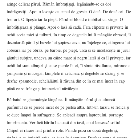
atinge delicat părul. Rămân îmbraţişaţi, legănându-se ca doi
îndrăgostiţi. Apoi o loveşte cu capul de gresie. O dată. De două ori. De
trei ori. O lipeşte iar la piept. Părul ei blond e îmbibat cu sânge. O
îmbrăţişează şi plânge. Apoi o lasă să cadă. Fata clipeşte şi priveşte în
ochii aceia mici şi tulburi, în timp ce degetele lui îi mângâie obrazul, îi
dezmiardă părul şi buzele lui şoptesc ceva, nu înţelege ce, atingerea lui
coboară iar pe obraz, pe bărbie, pe piept, urcă şi se încolăceşte în jurul
gâtului subţire, undeva un câine mare şi negru latră şi ea îl priveşte, iar
ochii lui sunt albaştri şi ea se pierde în ei, îi simte răsuflarea, miroase a
şampanie şi mucegai, tâmplele îi zvâcnesc şi degetele se strâng şi se
desfac spasmodic, schelălăitul îi răsună din ce în ce mai încet în cap
până ce se frânge şi întunericul năvăleşte.
Bărbatul se ghemuieşte lângă ea. Îi mângâie părul şi adulmecă
parfumul ce se pierde încet de pe pielea albă. Într-un târziu se ridică şi
se duce înapoi în sufragerie. Se apleacă asupra laptopului, porneşte
imprimanta. Verifică hârtia lucioasă din tavă, apoi lansează softul.
Chipul ei răsare lent printre role. Prinde poza cu două degete şi,
ţinând-o cu infinită grijă, se duce în dormitor. Desface rama şi scoate