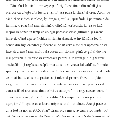
ei. Din când în când o priveşte pe furiş. Lasă foaia din mână şi se
preface că citeşte altă lucrare. Şi tot aşa până la sfârşitul orei. Apoi, pe
când ei se ridică să plece, îşi drege glasul şi, spunându-i pe numele de
familie, o roagă să mai rămână o clipă să vorbească, iar ea se lasă
înapoi în bancă în timp ce colegii părăsesc clasa glumind şi râzând
între ei. Când uşa se închide şi rămân singuri, o invită să ia loc în
banca din faţa catedrei şi fiecare clipă în care e tot mai aproape de el
face să crească mai mult bula aceea din stomac până ce golul devine
insuportabil şi trebuie să vorbească pentru a se smulge din ghearele
anxietăţii. Îşi regăseşte stăpânirea de sine şi vocea lui caldă se întinde
spre ea şi începe să o învăluie încet. Îi spune că lucrarea ei e de departe
cea mai bună, că simte pasiunea şi talentul printre fraze, i-a plăcut
alegerea ei, Coelho e un scriitor aparte într-adevăr, i-ar plăcea să îl
cunoască? el are acasă două cărţi cu autograf, mă rog, aceeaşi carte în
două exemplare, ştii
Zahir
, ai citit-o? Ea răspunde că nu şi roşeşte
uşor, iar el îi spune că e foarte mişto şi o să i-o aducă. Are şi poze cu
el, a fost la noi în 2005, ştiai? Eram prea mică, aveam vreo şapte, opt
ani, habar n-aveam eu de Coelho, zâmbeşte ea şi e atât de frumoasă, că