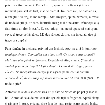
privirea către comodă. Da, a fost…, spune el şi oftează şi în acel
moment pare atât de trist, atât de pierdut. Îmi pare rău, se bâlbâie ea,
n-am ştiut, vă rog să mă iertaţi… Stai liniştită, spune bărbatul, n-aveai
de unde să ştii şi, oricum, lucrurile merg mai bine acum, zâmbeşte el şi
fata simte un fior în ceafă. Se scutură şi, înainte să apuce să mai spună
ceva, el trece pe lângă ea. Mă duc să caut cărţile, vin imediat, zice şi
trage uşa după el.
Fata rămâne în picioare, privind uşa închisă. Apoi se uită în jur.
Ăsta
locuieşte singur. Cum naiba am ajuns aici? Ce dracu’s aşa proastă?
Mai bine plec până se întoarce.
Degetele ei ating clanţa.
Şi dacă se
supără şi nu te mai ajută? Eşti nebună
?
Ce dacă stă singur, mare
chestie.
Se îndepartează de uşă şi se aşează pe un colţ al patului.
Săracul de el, de cât timp o fi murit nevastă-sa?
Se uită iar la poză. De
unde o ştie?
Antonia! se aude slab chemarea lui şi fata se ridică de pe pat şi iese în
hol. Antonia! se aude mai clar din spatele uşii sufrageriei. Apasă clanţa
şi rămâne în prag, privind către faţa de masă roşie, către cupele înalte,