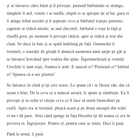
şi se întoarce către băiat şi îl priveşte, pumnul bărbatului se strânge,
tâmplele îi ard, venele i se umflă, chipul ei se apropie de al lui, gura ei
îi atinge lobul urechii şi îi şopteşte ceva şi bărbatul icneşte puternic,
capetele se ridică mirate, se aud chicoteli, bărbatul e roşu la faţă şi
răsuflă greu, pe moment îi priveşte rătăcit, apoi se ridică şi iese din
clasă. Se duce la baie şi se spală îndelung pe faţă. Genunchii îi
tremură, o senzaţie de greaţă îi alunecă asemenea unui şarpe pe gât şi
se întoarce horcăind spre toaleta din spate. Îngenunchează şi vomită.
Urechile îi sunt roşii, fruntea îi arde. E amicul ei? Prietenul ei? Iubitul
ei? Spunea că n-are prieten!
Se întoarce în clasă şi îşi cere scuze. Le spune că i se făcuse rău, dar că
acum e bine. De la ceva ce a mâncat aseară, le spune şi zâmbeşte. Ea îl
priveşte şi în ochii ei citeşte ceva ce îl face să simtă furnicături pe
ceafă. Apoi ora se termină, pleacă acasă şi pe drum mesajul din ochii
ei nu-i dă pace. Abia când ajunge în faţa blocului îşi dă seama ce era în
privirea ei. Îngrijorare. Pentru el, pentru cum se simte. Deci îi pasă.
Până la urmă, îi pasă.