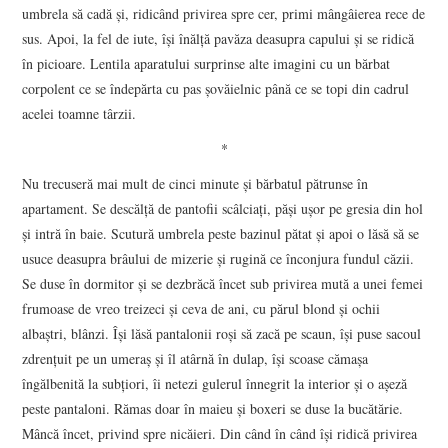
umbrela să cadă şi, ridicând privirea spre cer, primi mângâierea rece de
sus. Apoi, la fel de iute, îşi înălţă pavăza deasupra capului şi se ridică
în picioare. Lentila aparatului surprinse alte imagini cu un bărbat
corpolent ce se îndepărta cu pas şovăielnic până ce se topi din cadrul
acelei toamne târzii.
*
Nu trecuseră mai mult de cinci minute şi bărbatul pătrunse în
apartament. Se descălţă de pantofii scâlciaţi, păşi uşor pe gresia din hol
şi intră în baie. Scutură umbrela peste bazinul pătat şi apoi o lăsă să se
usuce deasupra brâului de mizerie şi rugină ce înconjura fundul căzii.
Se duse în dormitor şi se dezbrăcă încet sub privirea mută a unei femei
frumoase de vreo treizeci şi ceva de ani, cu părul blond şi ochii
albaştri, blânzi. Îşi lăsă pantalonii roşi să zacă pe scaun, îşi puse sacoul
zdrenţuit pe un umeraş şi îl atârnă în dulap, îşi scoase cămaşa
îngălbenită la subţiori, îi netezi gulerul înnegrit la interior şi o aşeză
peste pantaloni. Rămas doar în maieu şi boxeri se duse la bucătărie.
Mâncă încet, privind spre nicăieri. Din când în când îşi ridică privirea