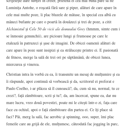
scrijeleşte dâre subţiri în creier, prietena ei cea mai bună pare să fie
Luminiţa Antohe, o roşcată fără sare şi piper, alături de care apare în
cele mai multe poze, îi plac bluzele de mătase, în special cea albă cu
mâneci bufante pe care o poartă în douăzeci şi trei de poze, a citit
Alchimistul
şi
Cele 50 de vicii ale domnului Grey
(hmmm, simte cum i
se înmoaie genunchii), are picioare lungi şi frumoase pe care le
etalează în patruzeci şi şase de imagini. De obicei oamenii alături de
care apare în poze sunt insipizi şi ea străluceşte printre ei. E pasionată
de fitness, merge la sală de trei ori pe săptămână, de obicei lunea,
miercurea şi vinerea.
Christian intra în vorbă cu ea, îi transmite un mesaj de mulţumire şi ea
îi răspunde, apoi continuă să vorbească şi da, scriitorul ei preferat e
Paulo Coelho, i-ar plăcea să îl cunoască?, da, cum să nu, normal, tu ce
crezi?, faţă zâmbitoare, scrii şi tu?, da, am încercat, spune ea, dar nu
mare lucru, vreo două povestiri, poate mi le citeşti într-o zi, faţa care
face cu ochiul, apoi o faţă zâmbitoare din partea ei. Ce îţi place să
faci? Păi, merg la sală, fac aerobic şi spinning, ooo, super, îmi plac
femeile care au grijă de ele, mulţumesc, câteodată fac jogging în parc,