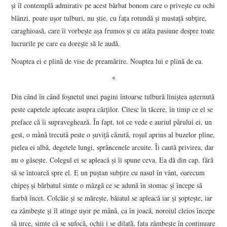
şi îl contemplă admirativ pe acest bărbat bonom care o priveşte cu ochi
blânzi, poate uşor tulburi, nu ştie, cu faţa rotundă şi mustaţă subţire,
caraghioasă, care îi vorbeşte aşa frumos şi cu atâta pasiune despre toate
lucrurile pe care ea doreşte să le audă.
Noaptea ei e plină de vise de preamărire. Noaptea lui e plină de ea.
*
Din când în când foşnetul unei pagini întoarse tulbură liniştea aşternută
peste capetele aplecate asupra cărţilor. Citesc în tăcere, în timp ce el se
preface că îi supraveghează. În fapt, tot ce vede e auriul părului ei, un
gest, o mână trecută peste o şuviţă căzută, roşul aprins al buzelor pline,
pielea ei albă, degetele lungi, sprâncenele arcuite. Îi caută privirea, dar
nu o găseşte. Colegul ei se apleacă şi îi spune ceva. Ea dă din cap, fără
să se întoarcă spre el. E un puştan subţire cu nasul în vânt, oarecum
chipeş şi bărbatul simte o mâzgă ce se adună în stomac şi începe să
fiarbă încet. Colcăie şi se măreşte, băiatul se apleacă iar şi şopteşte, iar
ea zâmbeşte şi îl atinge uşor pe mână, ca în joacă, noroiul cleios începe
să urce, simte că se sufocă, ochii i se dilată, fata zâmbeşte în continuare