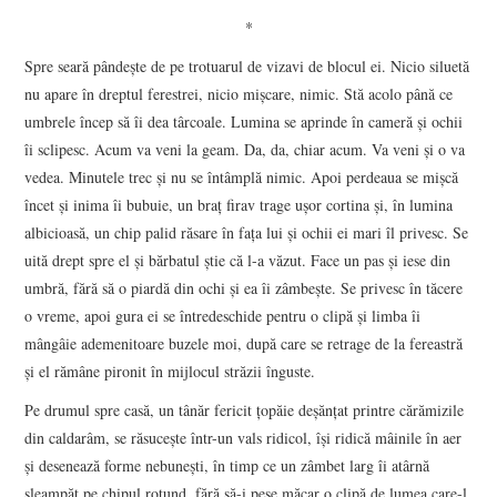
*
Spre seară pândeşte de pe trotuarul de vizavi de blocul ei. Nicio siluetă
nu apare în dreptul ferestrei, nicio mişcare, nimic. Stă acolo până ce
umbrele încep să îi dea târcoale. Lumina se aprinde în cameră şi ochii
îi sclipesc. Acum va veni la geam. Da, da, chiar acum. Va veni şi o va
vedea. Minutele trec şi nu se întâmplă nimic. Apoi perdeaua se mişcă
încet şi inima îi bubuie, un braţ firav trage uşor cortina şi, în lumina
albicioasă, un chip palid răsare în faţa lui şi ochii ei mari îl privesc. Se
uită drept spre el şi bărbatul ştie că l-a văzut. Face un pas şi iese din
umbră, fără să o piardă din ochi şi ea îi zâmbeşte. Se privesc în tăcere
o vreme, apoi gura ei se întredeschide pentru o clipă şi limba îi
mângâie ademenitoare buzele moi, după care se retrage de la fereastră
şi el rămâne pironit în mijlocul străzii înguste.
Pe drumul spre casă, un tânăr fericit ţopăie deşănţat printre cărămizile
din caldarâm, se răsuceşte într-un vals ridicol, îşi ridică mâinile în aer
şi desenează forme nebuneşti, în timp ce un zâmbet larg îi atârnă
şleampăt pe chipul rotund, fără să-i pese măcar o clipă de lumea care-l