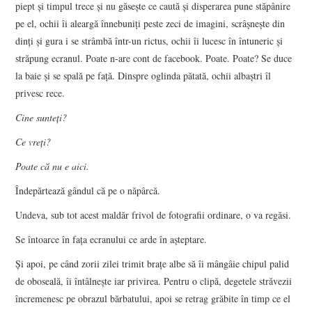
piept şi timpul trece şi nu găseşte ce caută şi disperarea pune stăpânire
pe el, ochii îi aleargă înnebuniţi peste zeci de imagini, scrâşneşte din
dinţi şi gura i se strâmbă într-un rictus, ochii îi lucesc în întuneric şi
străpung ecranul. Poate n-are cont de facebook. Poate. Poate? Se duce
la baie şi se spală pe faţă. Dinspre oglinda pătată, ochii albaştri îl
privesc rece.
Cine sunteţi?
Ce vreţi?
Poate că nu e aici.
Îndepărtează gândul că pe o năpârcă.
Undeva, sub tot acest maldăr frivol de fotografii ordinare, o va regăsi.
Se întoarce în faţa ecranului ce arde în aşteptare.
Şi apoi, pe când zorii zilei trimit braţe albe să îi mângâie chipul palid
de oboseală, îi întâlneşte iar privirea. Pentru o clipă, degetele străvezii
încremenesc pe obrazul bărbatului, apoi se retrag grăbite în timp ce el