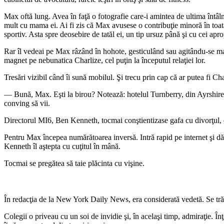
Max oftă lung. Avea în faţă o fotografie care-i amintea de ultima întâ
mult cu mama ei. Ai fi zis că Max avusese o contribuţie minoră în toată 
sportiv. Asta spre deosebire de tatăl ei, un tip ursuz până şi cu cei apro
Rar îl vedeai pe Max râzând în hohote, gesticulând sau agitându-se mai
magnet pe nebunatica Charlize, cel puţin la începutul relaţiei lor.
Tresări vizibil când îi sună mobilul. Şi trecu prin cap că ar putea fi Cha
— Bună, Max. Eşti la birou? Notează: hotelul Turnberry, din Ayrshire –S
conving să vii.
Directorul MI6, Ben Kenneth, tocmai conştientizase gafa cu divorţul, da
Pentru Max începea numărătoarea inversă. Intră rapid pe internet şi d
Kenneth îl aştepta cu cuţitul în mână.
Tocmai se pregătea să taie plăcinta cu vişine.
În redacţia de la New York Daily News, era considerată vedetă. Se trăgea
Colegii o priveau cu un soi de invidie şi, în acelaşi timp, admiraţie. 