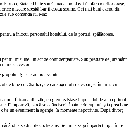
in Europa, Statele Unite sau Canada, amplasat în afara marilor oraşe,
ă orice mişcare greşită l-ar fi costat scump. Cei mai buni agenţi din
va zile sub comanda lui Max.
ntru a înlocui personalul hotelului, de la portari, spălătorese,
ţi pentru misiune, un act de confidenţialitate. Sub prestare de jurământ,
au numele acestora.
le grupului. Şase erau nou-veniţi.
tul de bine cu Charlize, de care agentul se despărţise în urmă cu
 adora. Într-una din zile, cu greu rezistase impulsului de a lua primul
te. Dimpotrivă, parcă se adânciseră. Înainte de ruptură, ştia prea bine
nea câte un eveniment la agenţie, în momente nepotrivite. După divorţ
ămânând la stadiul de cochetărie. Se limita să-şi împartă timpul între