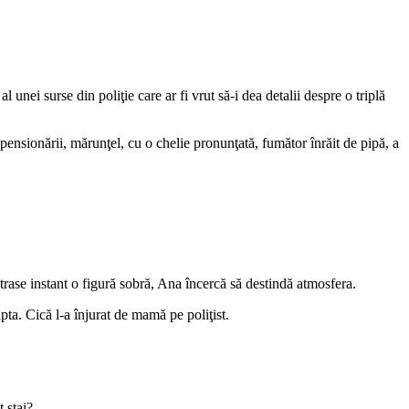
al unei surse din poliţie care ar fi vrut să-i dea detalii despre o triplă
 pensionării, mărunţel, cu o chelie pronunţată, fumător înrăit de pipă, a
trase instant o figură sobră, Ana încercă să destindă atmosfera.
ta. Cică l-a înjurat de mamă pe poliţist.
t stai?