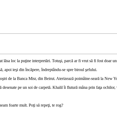
lăsa loc la puţine interpretări. Totuşi, parcă ar fi vrut să fi fost doar un
ă, apoi ieşi din încăpere, îndreptându-se spre biroul şefului.
 noştri de la Banca Misr, din Beirut. Aterizează poimâine-seară la New Y
bă desenate pe un soi de carpetă. Khalil îi flutură mâna prin faţa ochilor, 
m foarte mult. Poţi să repeţi, te rog?