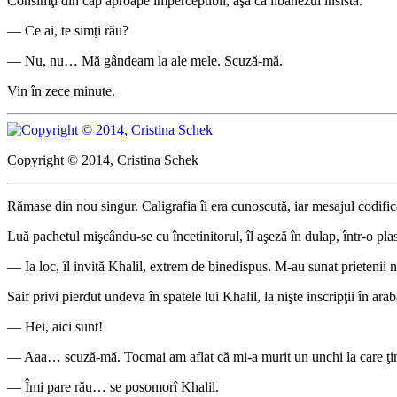
Consimţi din cap aproape imperceptibil, aşa că libanezul insistă.
— Ce ai, te simţi rău?
— Nu, nu… Mă gândeam la ale mele. Scuză-mă.
Vin în zece minute.
Copyright © 2014, Cristina Schek
Rămase din nou singur. Caligrafia îi era cunoscută, iar mesajul codificat 
Luă pachetul mişcându-se cu încetinitorul, îl aşeză în dulap, într-o plas
— Ia loc, îl invită Khalil, extrem de binedispus. M-au sunat prietenii
Saif privi pierdut undeva în spatele lui Khalil, la nişte inscripţii în ara
— Hei, aici sunt!
— Aaa… scuză-mă. Tocmai am aflat că mi-a murit un unchi la care ţinea
— Îmi pare rău… se posomorî Khalil.