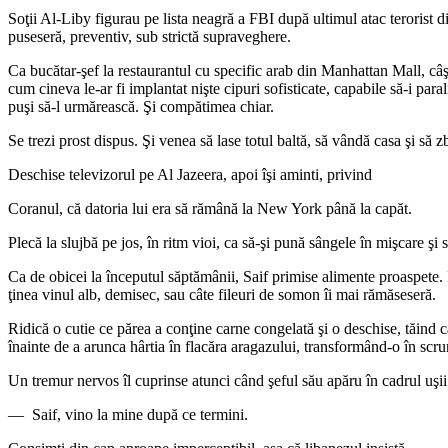
Soţii Al-Liby figurau pe lista neagră a FBI după ultimul atac terorist d
puseseră, preventiv, sub strictă supraveghere.
Ca bucătar-şef la restaurantul cu specific arab din Manhattan Mall, câştig
cum cineva le-ar fi implantat nişte cipuri sofisticate, capabile să-i pa
puşi să-l urmărească. Şi compătimea chiar.
Se trezi prost dispus. Şi venea să lase totul baltă, să vândă casa şi să 
Deschise televizorul pe Al Jazeera, apoi îşi aminti, privind
Coranul, că datoria lui era să rămână la New York până la capăt.
Plecă la slujbă pe jos, în ritm vioi, ca să-şi pună sângele în mişcare şi 
Ca de obicei la începutul săptămânii, Saif primise alimente proaspete. D
ţinea vinul alb, demisec, sau câte fileuri de somon îi mai rămăseseră.
Ridică o cutie ce părea a conţine carne congelată şi o deschise, tăind c
înainte de a arunca hârtia în flacăra aragazului, transformând-o în scr
Un tremur nervos îl cuprinse atunci când şeful său apăru în cadrul uşii
— Saif, vino la mine după ce termini.