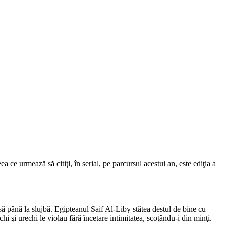
 urmează să citiţi, în serial, pe parcursul acestui an, este ediţia a
asă până la slujbă. Egipteanul Saif Al-Liby stătea destul de bine cu
hi şi urechi le violau fără încetare intimitatea, scoţându-i din minţi.