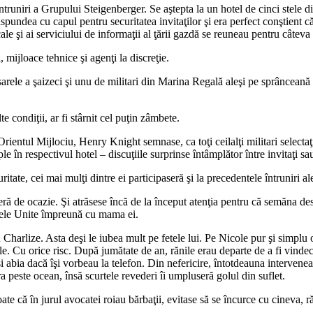
truniri a Grupului Steigenberger. Se aştepta la un hotel de cinci stele d
ăspundea cu capul pentru securitatea invitaţilor şi era perfect conştient c
ale şi ai serviciului de informaţii al ţării gazdă se reuneau pentru câte
 mijloace tehnice şi agenţi la discreţie.
le a şaizeci şi unu de militari din Marina Regală aleşi pe sprânceană pe
e condiţii, ar fi stârnit cel puţin zâmbete.
Orientul Mijlociu, Henry Knight semnase, ca toţi ceilalţi militari selecta
le în respectivul hotel – discuţiile surprinse întâmplător între invitaţi s
ritate, cei mai mulţi dintre ei participaseră şi la precedentele întruniri a
ă de ocazie. Şi atrăsese încă de la început atenţia pentru că semăna des
atele Unite împreună cu mama ei.
harlize. Asta deşi le iubea mult pe fetele lui. Pe Nicole pur şi simplu o
 Cu orice risc. După jumătate de an, rănile erau departe de a fi vindeca
 şi abia dacă îşi vorbeau la telefon. Din nefericire, întotdeauna interve
 peste ocean, însă scurtele revederi îi umpluseră golul din suflet.
e că în jurul avocatei roiau bărbaţii, evitase să se încurce cu cineva, r