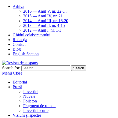
Arhiva
2016 — Anul V, nr. 22-…
2015 — Anul IV, nr. 21
2014 — Anul III, nr. 16-20
2013 — Anul II, nr. 4-15
2012 — Anul I, nr. 1-3
Ghidul colaboratorului
Redacţia
Contact
Blog
English Section
Search for:
Menu
Close
Editorial
Proză
Povestiri
Nuvele
Foileton
Fragment de roman
Povestiri scurte
Viziuni și spectre