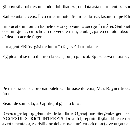
Şi povesti apoi despre amicii lui libanezi, de data asta cu un entuzias
Saif se uită la ceas. Încă cinci minute. Se ridică brusc, lăsându-l pe Kh
Îmbrăcat din nou cu hainele de oraş, având o sacoşă în mână, Saif arăt
costum grena, cu ochelari de vedere mari, ciudaţi, părea cu totul absorbi
dădea un aer de înger.
Un agent FBI îşi găsi de lucru în faţa scărilor rulante.
Egipteanul se uită din nou la ceas, puţin panicat. Spuse ceva în arabă,
Pe măsură ce se apropiau zilele călduroase de vară, Max Rayner trecea d
food.
Seara de sâmbătă, 29 aprilie, îl găsi la birou.
Revăzu pe laptop planurile de la ultima Operaţiune Steigenberger. Totul 
ACCESUL STRICT INTERZIS. De altfel, reporterii ştiau bine ce riscau. P
avertismentelor, ziariştii dornici de aventură cu orice preţ aveau şanse 