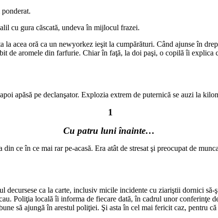
m ponderat.
alil cu gura căscată, undeva în mijlocul frazei.
a la acea oră ca un newyorkez ieşit la cumpărături. Când ajunse în dreptu
t de aromele din farfurie. Chiar în faţă, la doi paşi, o copilă îi explica 
 apoi apăsă pe declanşator. Explozia extrem de puternică se auzi la kilom
1
Cu patru luni înainte…
in ce în ce mai rar pe-acasă. Era atât de stresat şi preocupat de munca l
decursese ca la carte, inclusiv micile incidente cu ziariştii dornici să-
oliţia locală îi informa de fiecare dată, în cadrul unor conferinţe de p
bune să ajungă în arestul poliţiei. Şi asta în cel mai fericit caz, pentru 