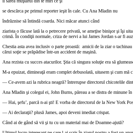
îi sărea muştarul din te miri ce şi
se descărca pe primul reporter ieşit în cale. Cu Ana Mladin nu
îndrăznise să întindă coarda. Nici măcar atunci când
ziarista o făcuse lată la o petrecere privată, se ameţise binişor şi îşi uit
crimă. În condiţii normale, criza de nervi a lui James Jordan s-ar fi auzit
Chestia asta avea inclusiv o parte proastă: amicii de la ziar o tachinau 
cărui soţie se prăpădise într-un accident de maşină.
Ana rezista cu succes atacurilor. Ştia că singura soluţie era să glumeas
M-a epuizat, dimineaţă eram complet debusolată, uitasem şi cum m
— Ce-avem azi la rubrica neagră? întrerupse directorul chicotelile dint
Ana Mladin şi colegul ei, John Burns, păreau a se distra de minune în t
— Hai, şefu’, parcă n-ai şti! E vorba de directorul de la New York Post
— Ai declaraţii? plusă James, apoi deveni imediat crispat.
Când ai de gând să vii şi tu cu un material mai de Doamne-ajută?
Ultimul lucru interesant pe care l-ai scris în ziarul nostru a fost un anun