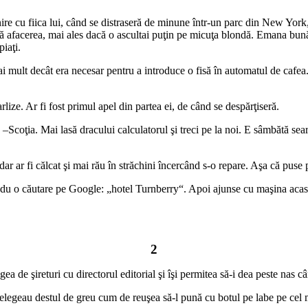
lnire cu fiica lui, când se distraseră de minune într-un parc din New Yo
afacerea, mai ales dacă o ascultai puţin pe micuţa blondă. Emana bună dis
piaţi.
 mult decât era necesar pentru a introduce o fisă în automatul de cafea.
rlize. Ar fi fost primul apel din partea ei, de când se despărţiseră.
coţia. Mai lasă dracului calculatorul şi treci pe la noi. E sâmbătă sear
r ar fi călcat şi mai rău în străchini încercând s-o repare. Aşa că puse
ădu o căutare pe Google: „hotel Turnberry“. Apoi ajunse cu maşina acasă 
2
 de şireturi cu directorul editorial şi îşi permitea să-i dea peste nas c
Înţelegeau destul de greu cum de reuşea să-l pună cu botul pe labe pe cel