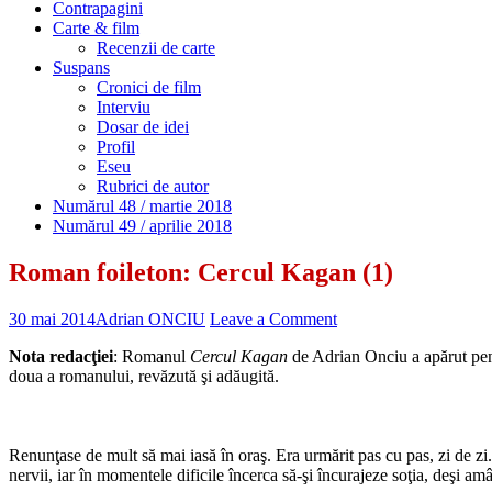
Contrapagini
Carte & film
Recenzii de carte
Suspans
Cronici de film
Interviu
Dosar de idei
Profil
Eseu
Rubrici de autor
Numărul 48 / martie 2018
Numărul 49 / aprilie 2018
Roman foileton: Cercul Kagan (1)
30 mai 2014
Adrian ONCIU
Leave a Comment
Nota redacţiei
: Romanul
Cercul Kagan
de Adrian Onciu a apărut pent
doua a romanului, revăzută şi adăugită.
Renunţase de mult să mai iasă în oraş. Era urmărit pas cu pas, zi de zi.
nervii, iar în momentele dificile încerca să-şi încurajeze soţia, deşi am