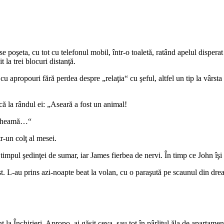
ase poşeta, cu tot cu telefonul mobil, într-o toaletă, ratând apelul disperat 
 la trei blocuri distanţă.
cu apropouri fără perdea despre „relaţia“ cu şeful, altfel un tip la vârsta
că la rândul ei: „Aseară a fost un animal!
ă cheamă…“
r-un colţ al mesei.
impul şedinţei de sumar, iar James fierbea de nervi. În timp ce John îşi 
. L-au prins azi-noapte beat la volan, cu o paraşută pe scaunul din dreap
ţ la Închirieri. Apropo, ai găsit ceva, sau tot în pârlitul ăla de apartamen