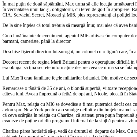
În mai puţin de două săptămâni, Max urma să afle locaţia următoarei în
în vecinătatea unui lac şi, obligatoriu, cu teren de golf în apropiere. R
CIA, Serviciul Secret, Mossad şi MI6, plus reprezentanţi ai poliţiei loc
De la sine înţeles că totul trebuia să meargă Înur, mai ales că avea bani,
Cu o lună înainte de eveniment, agentul MI6 arhivase în computer dosare
barmani, cameriste, până la director.
Deschise fişierul directorului-surogat, un colonel cu o figură care, în alt
Decorat recent de regina Marii Britanii pentru o operaţiune dificilă în 
era obligat să ţină secrete informaţiile despre ceea ce urma să se întâmp
Lui Max îi erau familiare feţele militarilor britanici. Din motive de secu
Remarcase o tânără de 35 de ani, o blondă superbă, viitoare recepţioner
câteva luni. Aveau împreună o fetiţă de opt ani, Nicole, plecată în St
Pentru Max, relaţia cu MI6 se dovedise a fi mai puternică decât cea cu C
avion spre New York pentru a o smulge definitiv din braţele mamei sale.
că ceva scârţâia în relaţia cu Charlize, că stăteau prea puţin împreună
evadeze de puţine ori din programul infernal de la slujbă pentru a zbura
Charlize părea hotărâtă să-şi vadă de drumul ei, departe de Max. Cu toat
cabinetul de avocatură, rarele ieşiri în oraş şi sala de fitness.