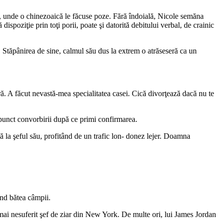
rk, unde o chinezoaică le făcuse poze. Fără îndoială, Nicole semăna
poziţie prin toţi porii, poate şi datorită debitului verbal, de crainic
 Stăpânirea de sine, calmul său dus la extrem o atrăseseră ca un
ă. A făcut nevastă-mea specialitatea casei. Cică divorţează dacă nu te
 punct convorbirii după ce primi confirmarea.
la şeful său, profitând de un trafic lon- donez lejer. Doamna
ând bătea câmpii.
 mai nesuferit şef de ziar din New York. De multe ori, lui James Jordan