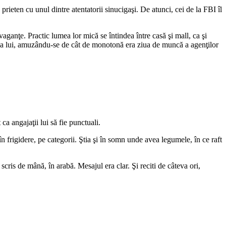
rieten cu unul dintre atentatorii sinucigaşi. De atunci, cei de la FBI îl
avaganţe. Practic lumea lor mică se întindea între casă şi mall, ca şi
 sinea lui, amuzându-se de cât de monotonă era ziua de muncă a agenţilor
ca angajaţii lui să fie punctuali.
n frigidere, pe categorii. Ştia şi în somn unde avea legumele, în ce raft
cris de mână, în arabă. Mesajul era clar. Şi reciti de câteva ori,