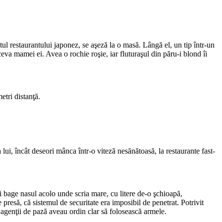
l restaurantului japonez, se aşeză la o masă. Lângă el, un tip într-un
ceva mamei ei. Avea o rochie roşie, iar fluturaşul din păru-i blond îi
etri distanţă.
ui, încât deseori mânca într-o viteză nesănătoasă, la restaurante fast-
şi bage nasul acolo unde scria mare, cu litere de-o şchioapă,
resă, că sistemul de securitate era imposibil de penetrat. Potrivit
că agenţii de pază aveau ordin clar să folosească armele.