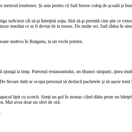
in metroul londonez. Şi asta pentru că Saif fusese coleg de şcoală şi bun p
a suficient cât să-şi întreţină soţia, fără să-şi permită cine ştie ce extr
ralizeze imediat ce ar fi deviat de la traseu. De multe ori, Saif râdea în
zboare undeva în Bulgaria, la un vechi prieten.
să ajungă la timp. Patronul restaurantului, un libanez simpatic, ţinea mult 
e fiecare dată se ocupa personal să desfacă pachetele şi să aşeze totul î
apacul lipit cu scotch. Simţi un gol în stomac când dădu peste un bileţel s
um. Mai avea doar un sfert de oră.
.