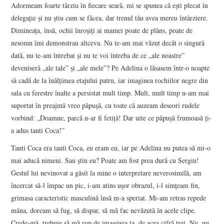
Adormeam foarte târziu în fiecare seară, mi se spunea că ești plecat în
delegație și nu știu cum se făcea, dar trenul tău avea mereu întârziere.
Dimineața, însă, ochii înroșiți ai mamei poate de plâns, poate de
nesomn îmi demonstrau altceva. Nu te-am mai văzut decât o singură
dată, nu te-am întrebat și nu te voi întreba de ce „ale noastre”
deveniseră „ale tale” și „ale mele”? Pe Adelina o lăsasem într-o noapte
să cadă de la înălțimea etajului patru, iar imaginea rochiilor negre din
sala cu ferestre înalte a persistat mult timp. Mult, mult timp n-am mai
suportat în preajmă vreo păpușă, cu toate că auzeam deseori rudele
vorbind: „Doamne, parcă n-ar fi fetiță! Dar uite ce păpușă frumoasă ți-
a adus tanti Coca!”
Tanti Coca era tanti Coca, eu eram eu, iar pe Adelina nu putea să mi-o
mai aducă nimeni. Sau știu eu? Poate am fost prea dură cu Sergiu!
Gestul lui nevinovat a găsit la mine o interpretare neverosimilă, am
încercat să-l împac un pic, i-am atins ușor obrazul, i-l simțeam fin,
grimasa caracteristic masculină însă m-a speriat. Mi-am retras repede
mâna, doream să fug, să dispar, să mă fac nevăzută în acele clipe.
Crede-mă, trebuie să mă rup de imaginea ta, de acea cifră trei. Nu, nu