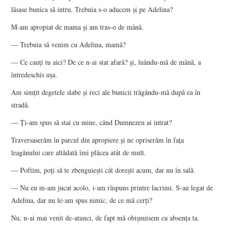
lăsase bunica să intru. Trebuia s-o aducem și pe Adelina?
M-am apropiat de mama și am tras-o de mână.
― Trebuia să venim cu Adelina, mamă?
― Ce cauți tu aici? De ce n-ai stat afară? și, luându-mă de mână, a
întredeschis ușa.
Am simțit degetele slabe și reci ale bunicii trăgându-mă după ea în
stradă.
― Ți-am spus să stai cu mine, când Dumnezeu ai intrat?
Traversaserăm în parcul din apropiere și ne opriserăm în fața
leagănului care altădată îmi plăcea atât de mult.
― Poftim, poți să te zbenguiești cât dorești acum, dar nu în sală.
― Nu eu m-am jucat acolo, i-am răspuns printre lacrimi. S-au legat de
Adelina, dar nu le-am spus nimic, de ce mă cerți?
Nu, n-ai mai venit de-atunci, de fapt mă obișnuisem cu absența ta.