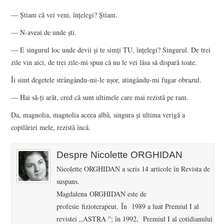
― Știam că vei veni, înțelegi? Știam.
― N-aveai de unde ști.
― E singurul loc unde devii și te simți TU, înțelegi? Singurul. De trei
zile vin aici, de trei zile-mi spun că nu le vei lăsa să dispară toate.
Îi simt degetele strângându-mi-le ușor, atingându-mi fugar obrazul.
― Hai să-ți arăt, cred că sunt ultimele care mai rezistă pe ram.
Da, magnolia, magnolia aceea albă, singura și ultima verigă a
copilăriei mele, rezistă încă.
Despre Nicolette ORGHIDAN
Nicolette ORGHIDAN a scris 14 articole în Revista de
suspans.
Magdalena ORGHIDAN este de
profesie fizioterapeut. În 1989 a luat Premiul I al
revistei ,,ASTRA "; în 1992, Premiul I al cotidianului