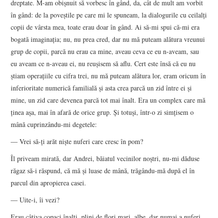
dreptate. M-am obișnuit să vorbesc în gând, da, cât de mult am vorbit
în gând: de la poveștile pe care mi le spuneam, la dialogurile cu ceilalți
copii de vârsta mea, toate erau doar în gând. Ai să-mi spui că-mi era
bogată imaginația; nu, nu prea cred, dar nu mă puteam alătura vreunui
grup de copii, parcă nu erau ca mine, aveau ceva ce eu n-aveam, sau
eu aveam ce n-aveau ei, nu reușisem să aflu. Cert este însă că eu nu
știam operațiile cu cifra trei, nu mă puteam alătura lor, eram oricum în
inferioritate numerică familială și asta crea parcă un zid între ei și
mine, un zid care devenea parcă tot mai înalt. Era un complex care mă
ținea așa, mai în afară de orice grup. Și totuși, într-o zi simțisem o
mână cuprinzându-mi degetele:
― Vrei să-ți arăt niște nuferi care cresc în pom?
Îl priveam mirată, dar Andrei, băiatul vecinilor noștri, nu-mi dăduse
răgaz să-i răspund, că mă și luase de mână, trăgându-mă după el în
parcul din apropierea casei.
― Uite-i, îi vezi?
Erau câțiva copaci înalți, plini de flori mari, albe, dar numai a nuferi