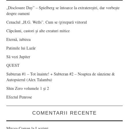
„Disclosure Day” – Spielberg se întoarce la extratereștri, dar vorbește
despre oameni
Cenaclul „H.G. Wells”. Cum se (p)repară viitorul
Căpcăuni, castori și alte creaturi mitice
Eternă, iubirea
Patimile lui Lazăr
Să vezi Jupiter
QUEST
Subteran #1 – Tot înainte! + Subteran #2 – Noaptea de sânziene &
Autopsierul (Alex Talamba)
Shin Zero volumele 1 și 2
Efectul Penrose
COMENTARII RECENTE
Mircea Coman
la
Lacrimi