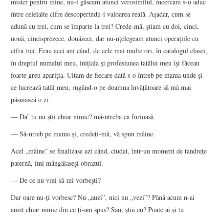
mister pentru mine, nu-i găseam atunci verosimilul, încercam s-o aduc
între celelalte cifre descoperindu-i valoarea reală. Așadar, cum se
adună cu trei, cum se împarte la trei? Crede-mă, știam cu doi, cinci,
nouă, cincisprezece, douăzeci, dar nu-nțelegeam atunci operațiile cu
cifra trei. Erau acei ani când, de cele mai multe ori, în catalogul clasei,
în dreptul numelui meu, inițiala și profesiunea tatălui meu își făceau
foarte greu apariția. Uitam de fiecare dată s-o întreb pe mama unde și
ce lucrează tatăl meu, rugând-o pe doamna învățătoare să mă mai
păsuiască o zi.
― Da’ tu nu știi chiar nimic? mă-ntreba ea furioasă.
― Să-ntreb pe mama și, credeți-mă, vă spun mâine.
Acel „mâine” se finalizase azi când, ciudat, într-un moment de tandrețe
paternă, îmi mângâiaseși obrazul.
― De ce nu vrei să-mi vorbești?
Dar oare nu-ți vorbesc? Nu „auzi”, nici nu „vezi”? Până acum n-ai
auzit chiar nimic din ce ți-am spus? Sau, știu eu? Poate ai și tu