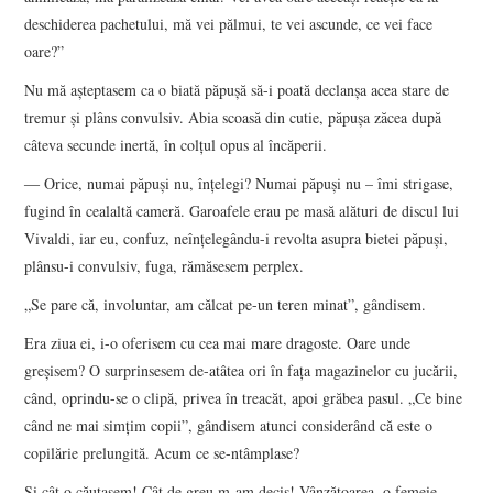
deschiderea pachetului, mă vei pălmui, te vei ascunde, ce vei face
oare?”
Nu mă așteptasem ca o biată păpușă să-i poată declanșa acea stare de
tremur și plâns convulsiv. Abia scoasă din cutie, păpușa zăcea după
câteva secunde inertă, în colțul opus al încăperii.
― Orice, numai păpuși nu, înțelegi? Numai păpuși nu – îmi strigase,
fugind în cealaltă cameră. Garoafele erau pe masă alături de discul lui
Vivaldi, iar eu, confuz, neînțelegându-i revolta asupra bietei păpuși,
plânsu-i convulsiv, fuga, rămăsesem perplex.
„Se pare că, involuntar, am călcat pe-un teren minat”, gândisem.
Era ziua ei, i-o oferisem cu cea mai mare dragoste. Oare unde
greșisem? O surprinsesem de-atâtea ori în fața magazinelor cu jucării,
când, oprindu-se o clipă, privea în treacăt, apoi grăbea pasul. „Ce bine
când ne mai simțim copii”, gândisem atunci considerând că este o
copilărie prelungită. Acum ce se-ntâmplase?
Și cât o căutasem! Cât de greu m-am decis! Vânzătoarea, o femeie