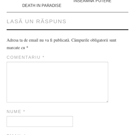
ÎNSEAMNĂ PUTERE
DEATH IN PARADISE
LASĂ UN RĂSPUNS
Adresa ta de email nu va fi publicată.
Câmpurile obligatorii sunt
marcate cu
*
COMENTARIU
*
NUME
*