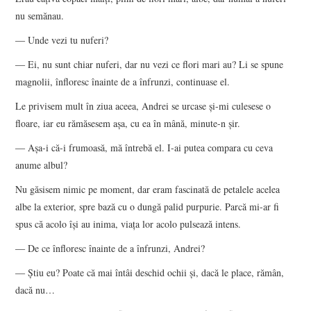
nu semănau.
― Unde vezi tu nuferi?
― Ei, nu sunt chiar nuferi, dar nu vezi ce flori mari au? Li se spune
magnolii, înfloresc înainte de a înfrunzi, continuase el.
Le privisem mult în ziua aceea, Andrei se urcase și-mi culesese o
floare, iar eu rămăsesem așa, cu ea în mână, minute-n șir.
― Așa-i că-i frumoasă, mă întrebă el. I-ai putea compara cu ceva
anume albul?
Nu găsisem nimic pe moment, dar eram fascinată de petalele acelea
albe la exterior, spre bază cu o dungă palid purpurie. Parcă mi-ar fi
spus că acolo își au inima, viața lor acolo pulsează intens.
― De ce înfloresc înainte de a înfrunzi, Andrei?
― Știu eu? Poate că mai întâi deschid ochii și, dacă le place, rămân,
dacă nu…