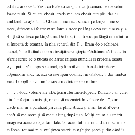
odată c-ai obosit. Vezi, cu toate că se spune că-ți semăn, ne deosebim
foarte mult. Și eu am obosit, crede-mă, am obosit cumplit, dar nu
umblând, ci așteptând. Oboseala mea e… statică, pe lângă mine se
trece, diferența-i foarte mare între a trece pe lângă ceva sau cineva și a
simți că se trece pe lângă tine. De fapt, tu ai trecut pe lângă mine într-o
zi însorită de toamnă, în plin centrul din T… Eram de-o șchioapă
atunci, în anii când doamna învățătoare aștepta răbdătoare să-i aduc în
sfârșit scrise pe o bucată de hârtie inițiala numelui și profesia tatălui.
Aș fi putut să te opresc atunci, aș fi motivat cu banala întrebare:
„Spune-mi unde lucrezi ca să-i spun doamnei învățătoare”, dar mintea
mea de copil a avut un lapsus sau o întoarcere-n timp.
„― … două volume ale «Dicționarului Enciclopedic Român», un cuier
din fier forjat, o măsuță, o păpușă mecanică în valoare de…”, care,
crede-mă, m-a paralizat parcă în plină stradă și n-am făcut altceva
decât să mă-ntorc și să mă uit lung după tine. Mulți ani m-a urmărit
imaginea aceea a depărtării tale, te făceai tot mai mic, da, în ochii mei
te făceai tot mai mic, mulțimea străzii te-nghițise parcă și din când în