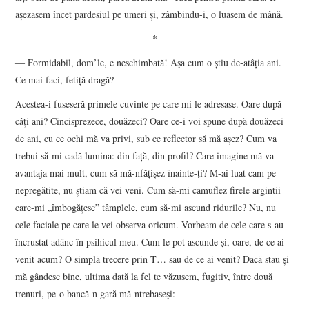
așezasem încet pardesiul pe umeri și, zâmbindu-i, o luasem de mână.
*
― Formidabil, dom’le, e neschimbată! Așa cum o știu de-atâția ani.
Ce mai faci, fetiță dragă?
Acestea-i fuseseră primele cuvinte pe care mi le adresase. Oare după
câți ani? Cincisprezece, douăzeci? Oare ce-i voi spune după douăzeci
de ani, cu ce ochi mă va privi, sub ce reflector să mă așez? Cum va
trebui să-mi cadă lumina: din față, din profil? Care imagine mă va
avantaja mai mult, cum să mă-nfățișez înainte-ți? M-ai luat cam pe
nepregătite, nu știam că vei veni. Cum să-mi camuflez firele argintii
care-mi „îmbogățesc” tâmplele, cum să-mi ascund ridurile? Nu, nu
cele faciale pe care le vei observa oricum. Vorbeam de cele care s-au
încrustat adânc în psihicul meu. Cum le pot ascunde și, oare, de ce ai
venit acum? O simplă trecere prin T… sau de ce ai venit? Dacă stau și
mă gândesc bine, ultima dată la fel te văzusem, fugitiv, între două
trenuri, pe-o bancă-n gară mă-ntrebaseși: