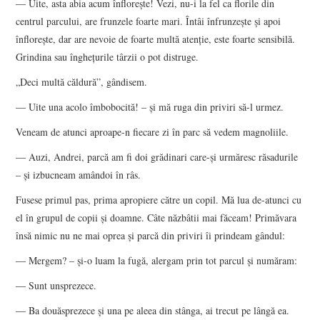
― Uite, asta abia acum înflorește! Vezi, nu-i la fel ca florile din
centrul parcului, are frunzele foarte mari. Întâi înfrunzește și apoi
înflorește, dar are nevoie de foarte multă atenție, este foarte sensibilă.
Grindina sau înghețurile târzii o pot distruge.
„Deci multă căldură”, gândisem.
― Uite una acolo îmbobocită! – și mă ruga din priviri să-l urmez.
Veneam de atunci aproape-n fiecare zi în parc să vedem magnoliile.
― Auzi, Andrei, parcă am fi doi grădinari care-și urmăresc răsadurile
– și izbucneam amândoi în râs.
Fusese primul pas, prima apropiere către un copil. Mă lua de-atunci cu
el în grupul de copii și doamne. Câte năzbâtii mai făceam! Primăvara
însă nimic nu ne mai oprea și parcă din priviri îi prindeam gândul:
― Mergem? – și-o luam la fugă, alergam prin tot parcul și număram:
― Sunt unsprezece.
― Ba douăsprezece și una pe aleea din stânga, ai trecut pe lângă ea.