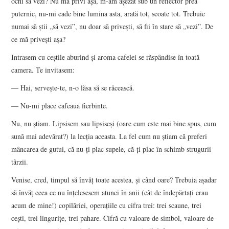
ochi să vezi? Nu mă privi așa, m-am așezat sub un reflector prea
puternic, nu-mi cade bine lumina asta, arată tot, scoate tot. Trebuie
numai să știi „să vezi”, nu doar să privești, să fii în stare să „vezi”. De
ce mă privești așa?
Intrasem cu ceștile aburind și aroma cafelei se răspândise în toată
camera. Te invitasem:
― Hai, servește-te, n-o lăsa să se răcească.
― Nu-mi place cafeaua fierbinte.
Nu, nu știam. Lipsisem sau lipsiseși (oare cum este mai bine spus, cum
sună mai adevărat?) la lecția aceasta. La fel cum nu știam că preferi
mâncarea de gutui, că nu-ți plac supele, că-ți plac în schimb strugurii
târzii.
Venise, cred, timpul să învăț toate acestea, și când oare? Trebuia așadar
să învăț ceea ce nu înțelesesem atunci în anii (cât de îndepărtați erau
acum de mine!) copilăriei, operațiile cu cifra trei: trei scaune, trei
cești, trei lingurițe, trei pahare. Cifră cu valoare de simbol, valoare de