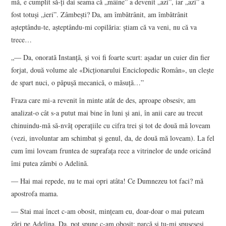
mă, e cumplit să-ți dai seama că „mâine” a devenit „azi”, iar „azi” a
fost totuși „ieri”. Zâmbești? Da, am îmbătrânit, am îmbătrânit
așteptându-te, așteptându-mi copilăria: știam că va veni, nu că va
trece…
„― Da, onorată Instanță, și voi fi foarte scurt: așadar un cuier din fier
forjat, două volume ale «Dicționarului Enciclopedic Român», un clește
de spart nuci, o păpușă mecanică, o măsuță…”
Fraza care mi-a revenit în minte atât de des, aproape obsesiv, am
analizat-o cât s-a putut mai bine în luni și ani, în anii care au trecut
chinuindu-mă să-nvăț operațiile cu cifra trei și tot de două mă loveam
(vezi, involuntar am schimbat și genul, da, de două mă loveam). La fel
cum îmi loveam fruntea de suprafața rece a vitrinelor de unde oricând
îmi putea zâmbi o Adelină.
― Hai mai repede, nu te mai opri atâta! Ce Dumnezeu tot faci? mă
apostrofa mama.
― Stai mai încet c-am obosit, mințeam eu, doar-doar o mai puteam
zări pe Adelina. Da, pot spune c-am obosit; parcă și tu-mi spuseseși