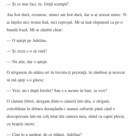
― Și ce mai faci, tu, fetiță scumpă?
Am fost dură, recunosc, atunci am fost dură, dar n-ai sesizat nimic. N-
ai înțeles nici ironia fină, nici reproșul. Mi-ai luat răspunsul ca pe-o
banală frază. Mi-ai zâmbit chiar:
― O aștept pe Adelina.
― Și crezi c-o să vină?
― Nu știu, dar o aștept.
O strigasem de-atâtea ori în trecuta-ți prezență, tu zâmbeai și-ncercai
să mă ajuți s-o găsesc:
― Vezi, nu-i după fotoliu? Sau s-a ascuns în baie, ia vezi?
O căutam febril, alergam dintr-o cameră într-alta, o strigam,
cotrobăiam în debara deranjându-i mamei rafturile până când o
descopeream într-un colț uitat din camera mea, stând cu capul plecat,
cu brațele inerte.
― Cine te-a supărat, de ce plângi, Adelina?