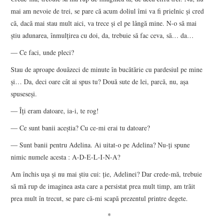
mai am nevoie de trei, se pare că acum doliul îmi va fi prielnic și cred
că, dacă mai stau mult aici, va trece și el pe lângă mine. N-o să mai
știu adunarea, înmulțirea cu doi, da, trebuie să fac ceva, să… da…
― Ce faci, unde pleci?
Stau de aproape douăzeci de minute în bucătărie cu pardesiul pe mine
și… Da, deci oare cât ai spus tu? Două sute de lei, parcă, nu, așa
spuseseși.
― Îți eram datoare, ia-i, te rog!
― Ce sunt banii aceștia? Cu ce-mi erai tu datoare?
― Sunt banii pentru Adelina. Ai uitat-o pe Adelina? Nu-ți spune
nimic numele acesta : A-D-E-L-I-N-A?
Am închis ușa și nu mai știu cui: ție, Adelinei? Dar crede-mă, trebuie
să mă rup de imaginea asta care a persistat prea mult timp, am trăit
prea mult în trecut, se pare că-mi scapă prezentul printre degete.
*