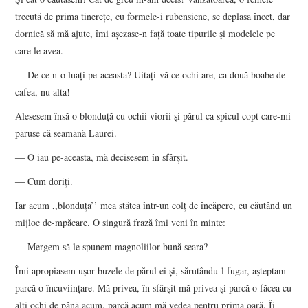
trecută de prima tinerețe, cu formele-i rubensiene, se deplasa încet, dar
dornică să mă ajute, îmi așezase-n față toate tipurile și modelele pe
care le avea.
― De ce n-o luați pe-aceasta? Uitați-vă ce ochi are, ca două boabe de
cafea, nu alta!
Alesesem însă o blonduță cu ochii viorii și părul ca spicul copt care-mi
păruse că seamănă Laurei.
― O iau pe-aceasta, mă decisesem în sfârșit.
― Cum doriți.
Iar acum ,,blonduța’’ mea stătea într-un colț de încăpere, eu căutând un
mijloc de-mpăcare. O singură frază îmi veni în minte:
― Mergem să le spunem magnoliilor bună seara?
Îmi apropiasem ușor buzele de părul ei și, sărutându-l fugar, așteptam
parcă o încuviințare. Mă privea, în sfârșit mă privea și parcă o făcea cu
alți ochi de până acum, parcă acum mă vedea pentru prima oară. Îi