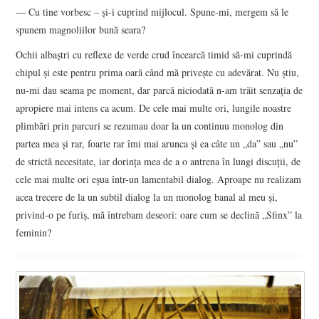
― Cu tine vorbesc – și-i cuprind mijlocul. Spune-mi, mergem să le
spunem magnoliilor bună seara?
Ochii albaștri cu reflexe de verde crud încearcă timid să-mi cuprindă
chipul și este pentru prima oară când mă privește cu adevărat. Nu știu,
nu-mi dau seama pe moment, dar parcă niciodată n-am trăit senzația de
apropiere mai intens ca acum. De cele mai multe ori, lungile noastre
plimbări prin parcuri se rezumau doar la un continuu monolog din
partea mea și rar, foarte rar îmi mai arunca și ea câte un „da” sau „nu”
de strictă necesitate, iar dorința mea de a o antrena în lungi discuții, de
cele mai multe ori eșua într-un lamentabil dialog. Aproape nu realizam
acea trecere de la un subtil dialog la un monolog banal al meu și,
privind-o pe furiș, mă întrebam deseori: oare cum se declină „Sfinx” la
feminin?