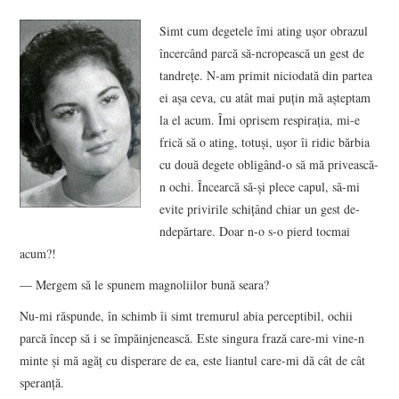
VIZIUNI ȘI SPECTRE
Simt cum degetele îmi ating ușor obrazul
încercând parcă să-ncropească un gest de
CONTRAPAGINI
tandrețe. N-am primit niciodată din partea
ei așa ceva, cu atât mai puțin mă așteptam
CARTE & FILM
la el acum. Îmi oprisem respirația, mi-e
frică să o ating, totuși, ușor îi ridic bărbia
SUSPANS
cu două degete obligând-o să mă privească-
n ochi. Încearcă să-și plece capul, să-mi
evite privirile schițând chiar un gest de-
NUMĂRUL 48 /
ndepărtare. Doar n-o s-o pierd tocmai
acum?!
MARTIE 2018
― Mergem să le spunem magnoliilor bună seara?
NUMĂRUL 49 /
Nu-mi răspunde, în schimb îi simt tremurul abia perceptibil, ochii
parcă încep să i se împăinjenească. Este singura frază care-mi vine-n
APRILIE 2018
minte și mă agăț cu disperare de ea, este liantul care-mi dă cât de cât
speranță.