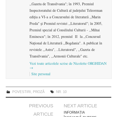
,,Gazeta de Transilvania"; în 1993, Premiul
Inspectoratului de Cultură al județului Teleorman
ediția a VI-a a Concursului de literatură ,,Marin
Preda" şi Premiul revistei ,,Literatorul"; în 2005,
Premiul special al Consiliului Culturii - ,,Mihai
Eminescu"; în 2012, premiul II la ,,Concursul
Naţional de Literatură ,,Bogdania". A publicat în
revistele ,,Astra", ..Literatorul", ,,Gazeta de
Transilvania", ,,Armonii Culturale" etc.
Vezi toate articolele scrise de Nicolette ORGHIDAN
→
Site personal
POVESTIRI
,
PROZĂ
NR. 10
Post
PREVIOUS
NEXT ARTICLE
navigation
INFORMAȚIA
ARTICLE