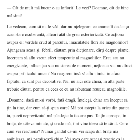
― Cât de mult mă bucur c-au înflorit! Le vezi? Doamne, cât de bine
mă simt!
Le vedeam, cum să nu le văd, dar nu-nțelegeam ce anume îi declanșa
acea stare exuberantă, alteori atât de greu exteriorizată. Ce acționa
asupra ei: verdele crud al parcului, imaculatele flori ale magnoliilor?
Ajungeam acasă și, febril, căutam prin dicționare, cărți despre plante,
încercam să aflu vreun efect terapeutic al magnoliilor. Erau sau nu
energizante, influențau sau nu starea de moment, acționau sau nu direct
asupra psihicului uman? Nu reușisem însă să aflu nimic, în afara
faptului că sunt pur decorative. Nu, nu aici este cheia, în altă parte
trebuie căutat, pentru că ceea ce eu nu izbuteam reușeau magnoliile.
„Doamne, dacă mi-ai vorbi, fată dragă. Înțelegi, chiar am început să
țin la tine, dar cum să-ți spun oare? Mă pot aștepta la orice din partea
ta, parcă neprevăzutul mă pândește la fiecare pas. Te țin aproape, în
brațe, de câteva minute, și crede-mă, îmi vine ideea să te sărut. Oare
cum vei reacționa? Numai gândul că-mi vei scăpa din brațe mă
anihilează, mă paralizează chiar. Vei avea oare aceeași reacție ca la