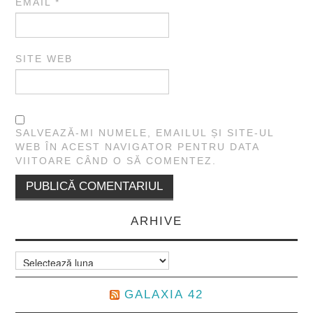
EMAIL
*
SITE WEB
SALVEAZĂ-MI NUMELE, EMAILUL ȘI SITE-UL
WEB ÎN ACEST NAVIGATOR PENTRU DATA
VIITOARE CÂND O SĂ COMENTEZ.
ARHIVE
Arhive
GALAXIA 42