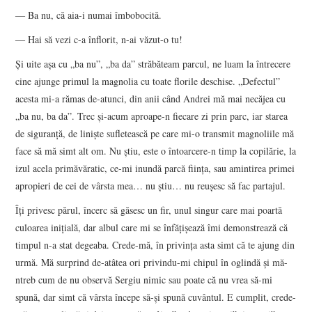
― Ba nu, că aia-i numai îmbobocită.
― Hai să vezi c-a înflorit, n-ai văzut-o tu!
Și uite așa cu „ba nu”, „ba da” străbăteam parcul, ne luam la întrecere
cine ajunge primul la magnolia cu toate florile deschise. „Defectul”
acesta mi-a rămas de-atunci, din anii când Andrei mă mai necăjea cu
„ba nu, ba da”. Trec și-acum aproape-n fiecare zi prin parc, iar starea
de siguranță, de liniște sufletească pe care mi-o transmit magnoliile mă
face să mă simt alt om. Nu știu, este o întoarcere-n timp la copilărie, la
izul acela primăvăratic, ce-mi inundă parcă ființa, sau amintirea primei
apropieri de cei de vârsta mea… nu știu… nu reușesc să fac partajul.
Îți privesc părul, încerc să găsesc un fir, unul singur care mai poartă
culoarea inițială, dar albul care mi se înfățișează îmi demonstrează că
timpul n-a stat degeaba. Crede-mă, în privința asta simt că te ajung din
urmă. Mă surprind de-atâtea ori privindu-mi chipul în oglindă și mă-
ntreb cum de nu observă Sergiu nimic sau poate că nu vrea să-mi
spună, dar simt că vârsta începe să-și spună cuvântul. E cumplit, crede-