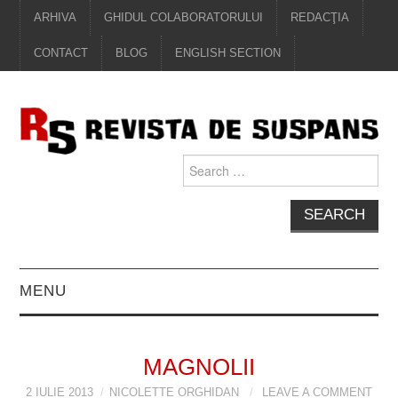
ARHIVA
GHIDUL COLABORATORULUI
REDACŢIA
CONTACT
BLOG
ENGLISH SECTION
Search
for:
MENU
EDITORIAL
MAGNOLII
PROZĂ
2 IULIE 2013
NICOLETTE ORGHIDAN
LEAVE A COMMENT