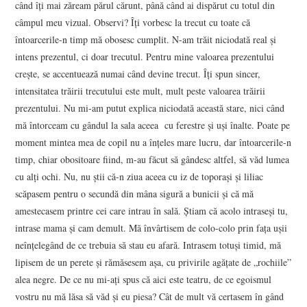
când îți mai zăream părul cărunt, până când ai dispărut cu totul din
câmpul meu vizual. Observi? Îți vorbesc la trecut cu toate că
întoarcerile-n timp mă obosesc cumplit. N-am trăit niciodată real și
intens prezentul, ci doar trecutul. Pentru mine valoarea prezentului
crește, se accentuează numai când devine trecut. Îți spun sincer,
intensitatea trăirii trecutului este mult, mult peste valoarea trăirii
prezentului. Nu mi-am putut explica niciodată această stare, nici când
mă întorceam cu gândul la sala aceea cu ferestre și uși înalte. Poate pe
moment mintea mea de copil nu a înțeles mare lucru, dar întoarcerile-n
timp, chiar obositoare fiind, m-au făcut să gândesc altfel, să văd lumea
cu alți ochi. Nu, nu știi că-n ziua aceea cu iz de toporași și liliac
scăpasem pentru o secundă din mâna sigură a bunicii și că mă
amestecasem printre cei care intrau în sală. Știam că acolo intraseși tu,
intrase mama și cam demult. Mă învârtisem de colo-colo prin fața ușii
neînțelegând de ce trebuia să stau eu afară. Intrasem totuși timid, mă
lipisem de un perete și rămăsesem așa, cu privirile agățate de „rochiile”
alea negre. De ce nu mi-ați spus că aici este teatru, de ce egoismul
vostru nu mă lăsa să văd și eu piesa? Cât de mult vă certasem în gând