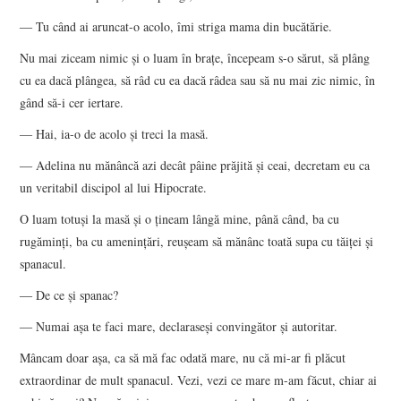
― Tu când ai aruncat-o acolo, îmi striga mama din bucătărie.
Nu mai ziceam nimic și o luam în brațe, începeam s-o sărut, să plâng
cu ea dacă plângea, să râd cu ea dacă râdea sau să nu mai zic nimic, în
gând să-i cer iertare.
― Hai, ia-o de acolo și treci la masă.
― Adelina nu mănâncă azi decât pâine prăjită și ceai, decretam eu ca
un veritabil discipol al lui Hipocrate.
O luam totuși la masă și o țineam lângă mine, până când, ba cu
rugăminți, ba cu amenințări, reușeam să mănânc toată supa cu tăiței și
spanacul.
― De ce și spanac?
― Numai așa te faci mare, declaraseși convingător și autoritar.
Mâncam doar așa, ca să mă fac odată mare, nu că mi-ar fi plăcut
extraordinar de mult spanacul. Vezi, vezi ce mare m-am făcut, chiar ai