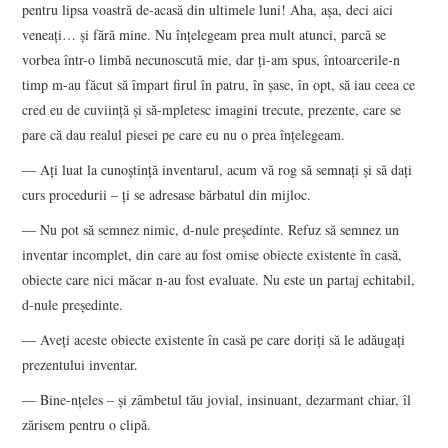
pentru lipsa voastră de-acasă din ultimele luni! Aha, așa, deci aici
veneați… și fără mine. Nu înțelegeam prea mult atunci, parcă se
vorbea într-o limbă necunoscută mie, dar ți-am spus, întoarcerile-n
timp m-au făcut să împart firul în patru, în șase, în opt, să iau ceea ce
cred eu de cuviință și să-mpletesc imagini trecute, prezente, care se
pare că dau realul piesei pe care eu nu o prea înțelegeam.
― Ați luat la cunoștință inventarul, acum vă rog să semnați și să dați
curs procedurii – ți se adresase bărbatul din mijloc.
― Nu pot să semnez nimic, d-nule președinte. Refuz să semnez un
inventar incomplet, din care au fost omise obiecte existente în casă,
obiecte care nici măcar n-au fost evaluate. Nu este un partaj echitabil,
d-nule președinte.
― Aveți aceste obiecte existente în casă pe care doriți să le adăugați
prezentului inventar.
― Bine-nțeles – și zâmbetul tău jovial, insinuant, dezarmant chiar, îl
zărisem pentru o clipă.