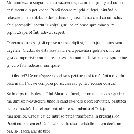
Mi-amintesc, o singură dată o văzusem așa cum nici prin gând nu mi-
ar fi trecut c-o pot vedea. Parcă fiecare mușchi al feței, căutând o
relaxare binemeritată, o destindere, o găsise atunci când cu un rictus
abia perceptibil apărut în colțul gurii se aplecase spre mine și-mi
șopti: „Superb! Într-adevăr, superb!”
Doream să trăiesc și să opresc această clipă și, încurajat, îi atinsesem
degetele. Ciudat: de data acesta nu-i era prezentă rigiditatea, niciun
gest de-mpotrivire nu mă respinsese, ba mai mult, se-ntoarse spre mine
și, cu o față radioasă, îmi spuse:
― Observi? De nouăsprezece ori se repetă aceeași temă fără a o varia
prea mult. Parcă-i compusă pe aceeași sau pentru aceeași coardă!
Se interpreta „Boleroul” lui Maurice Ravel, iar noua mea descoperire
mă uimise: n-avusesem unde și când să-i testez receptivitatea, pasiunea
pentru muzică. La fel cum mă uimise schimbarea ei în fața
magnoliilor. Ciudat cât de mult se putea transforma în prezența lor!
Parcă nu mai era ea! De la zâmbet la râsu-i cristalin nu era decât un
pas, și-l făcea atât de ușor!