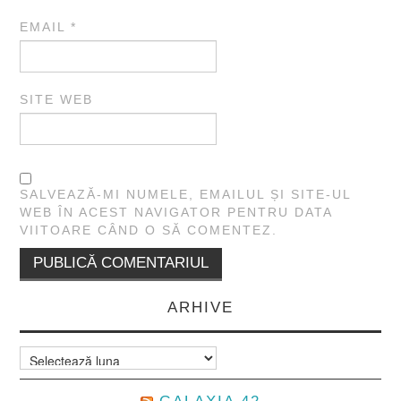
EMAIL
*
SITE WEB
SALVEAZĂ-MI NUMELE, EMAILUL ȘI SITE-UL
WEB ÎN ACEST NAVIGATOR PENTRU DATA
VIITOARE CÂND O SĂ COMENTEZ.
ARHIVE
Arhive