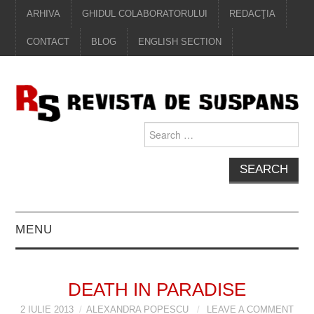
ARHIVA
GHIDUL COLABORATORULUI
REDACŢIA
CONTACT
BLOG
ENGLISH SECTION
Search
for:
MENU
EDITORIAL
DEATH IN PARADISE
PROZĂ
2 IULIE 2013
ALEXANDRA POPESCU
LEAVE A COMMENT