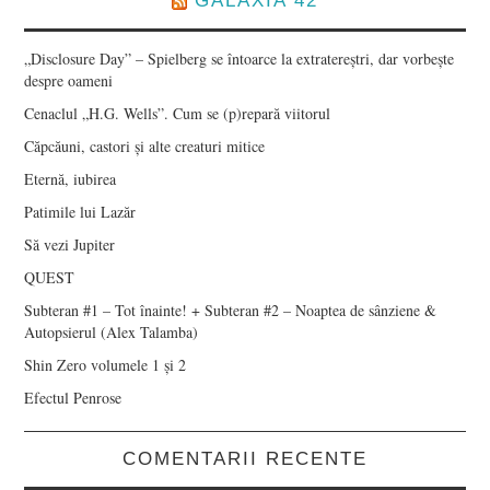
GALAXIA 42
„Disclosure Day” – Spielberg se întoarce la extratereștri, dar vorbește
despre oameni
Cenaclul „H.G. Wells”. Cum se (p)repară viitorul
Căpcăuni, castori și alte creaturi mitice
Eternă, iubirea
Patimile lui Lazăr
Să vezi Jupiter
QUEST
Subteran #1 – Tot înainte! + Subteran #2 – Noaptea de sânziene &
Autopsierul (Alex Talamba)
Shin Zero volumele 1 și 2
Efectul Penrose
COMENTARII RECENTE