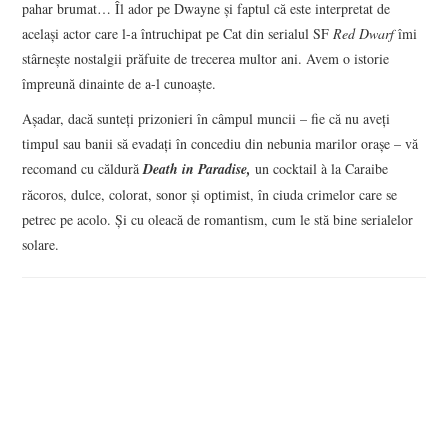
pahar brumat… Îl ador pe Dwayne și faptul că este interpretat de
același actor care l-a întruchipat pe Cat din serialul SF
Red Dwarf
îmi
stârnește nostalgii prăfuite de trecerea multor ani. Avem o istorie
împreună dinainte de a-l cunoaște.
Aşadar, dacă sunteţi prizonieri în câmpul muncii – fie că nu aveţi
timpul sau banii să evadaţi în concediu din nebunia marilor oraşe – vă
recomand cu căldură
Death in Paradise,
un cocktail à la Caraibe
răcoros, dulce, colorat, sonor şi optimist, în ciuda crimelor care se
petrec pe acolo. Şi cu oleacă de romantism, cum le stă bine serialelor
solare.