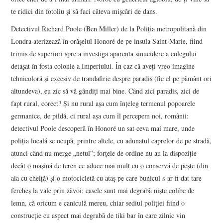
te ridici din fotoliu și să faci câteva mișcări de dans.
Detectivul Richard Poole (Ben Miller) de la Poliția metropolitană din
Londra aterizează în orășelul Honoré de pe insula Saint-Marie, fiind
trimis de superiori spre a investiga aparenta sinucidere a colegului
detașat în fosta colonie a Imperiului. În caz că aveţi vreo imagine
tehnicoloră şi excesiv de trandafirie despre paradis (fie el pe pământ ori
altundeva), eu zic să vă gândiţi mai bine. Când zici paradis, zici de
fapt rural, corect? Şi nu rural aşa cum înţeleg termenul popoarele
germanice, de pildă, ci rural aşa cum îl percepem noi, românii:
detectivul Poole descoperă în Honoré un sat ceva mai mare, unde
poliția locală se ocupă, printre altele, cu adunatul caprelor de pe stradă,
atunci când nu merge „netul”; forțele de ordine nu au la dispoziție
decât o mașină de teren ce aduce mai mult cu o conservă de pește (din
aia cu cheiță) și o motocicletă cu ataș pe care bunicul s-ar fi dat tare
fercheș la vale prin zăvoi; casele sunt mai degrabă niște colibe de
lemn, că oricum e caniculă mereu, chiar sediul poliției fiind o
construcție cu aspect mai degrabă de tiki bar în care zilnic vin