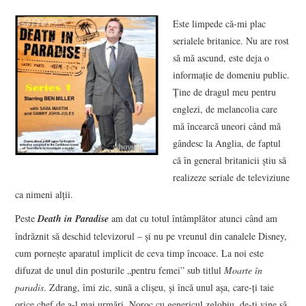
VIZIUNI ȘI SPECTRE
Este limpede că-mi plac
serialele britanice. Nu are rost
CONTRAPAGINI
să mă ascund, este deja o
informaţie de domeniu public.
CARTE & FILM
Ţine de dragul meu pentru
englezi, de melancolia care
SUSPANS
mă încearcă uneori când mă
gândesc la Anglia, de faptul
că în general britanicii ştiu să
NUMĂRUL 48 /
realizeze seriale de televiziune
ca nimeni alţii.
MARTIE 2018
Peste
Death in Paradise
am dat cu totul întâmplător atunci când am
NUMĂRUL 49 /
îndrăznit să deschid televizorul – şi nu pe vreunul din canalele Disney,
cum porneşte aparatul implicit de ceva timp încoace. La noi este
APRILIE 2018
difuzat de unul din posturile „pentru femei” sub titlul
Moarte în
paradis
. Zdrang, îmi zic, sună a clişeu, și încă unul așa, care-ți taie
orice chef de a-l mai urmări. Noroc cu genericul zglobiu, de-ți vine să