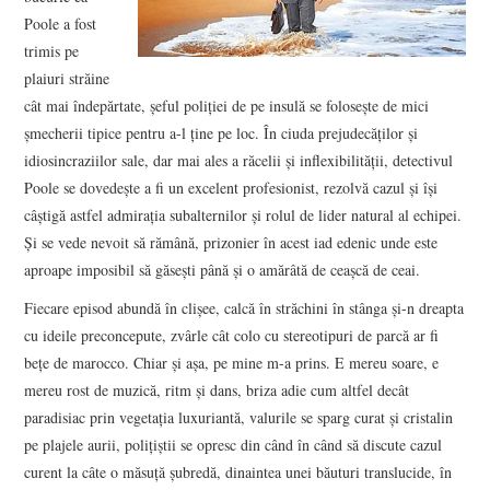
Poole a fost
trimis pe
plaiuri străine
cât mai îndepărtate, șeful poliției de pe insulă se folosește de mici
șmecherii tipice pentru a-l ține pe loc. În ciuda prejudecăților și
idiosincraziilor sale, dar mai ales a răcelii și inflexibilității, detectivul
Poole se dovedește a fi un excelent profesionist, rezolvă cazul și își
câștigă astfel admirația subalternilor și rolul de lider natural al echipei.
Și se vede nevoit să rămână, prizonier în acest iad edenic unde este
aproape imposibil să găsești până și o amărâtă de ceașcă de ceai.
Fiecare episod abundă în clișee, calcă în străchini în stânga și-n dreapta
cu ideile preconcepute, zvârle cât colo cu stereotipuri de parcă ar fi
bețe de marocco. Chiar și așa, pe mine m-a prins. E mereu soare, e
mereu rost de muzică, ritm și dans, briza adie cum altfel decât
paradisiac prin vegetația luxuriantă, valurile se sparg curat și cristalin
pe plajele aurii, polițiștii se opresc din când în când să discute cazul
curent la câte o măsuță șubredă, dinaintea unei băuturi translucide, în