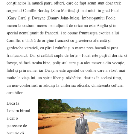
conștiincios la muncă patru ofițeri, care de fapt acum sunt doar trei:
sergentul Camille Bordey (Sara Martins) și mai micii în grad Fidel
(Gary Carr) și Dwayne (Danny John-Jules). Îmbățoșatului Poole,
mereu la costum, mereu nemulțumit de orice nu este Anglia și în
special nemulțumit de francezi, i se opune frumusețea exotică a lui
Camille, o tânără de origine franceză cu graseierea aferentă și
garderoba văratică, cu părul zulufat și o mamă prea boemă și prea
franțuzoaică. Dar și celălalt cuplu de forțe – Fidel este puștiul dornic să
învețe, să facă treaba bine, polițistul care și-a ales meseria din vocație,
fidel și prin nume, iar Dwayne este agentul de ordine care a văzut mai
multe la viața lui, un spirit liber și năzbâtios, destins în același timp,
un non-conformist în adidași la uniforma oficială, chintesența culturii
caraibilor.
Dacă la
Londra biroul
a dat o
petrecere de
bucurie că