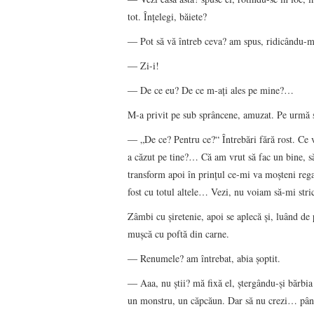
tot. Înţelegi, băiete?
― Pot să vă întreb ceva? am spus, ridicându-mă
― Zi-i!
― De ce eu? De ce m-aţi ales pe mine?…
M-a privit pe sub sprâncene, amuzat. Pe urmă s-
― „De ce? Pentru ce?“ Întrebări fără rost. Ce vr
a căzut pe tine?… Că am vrut să fac un bine, să
transform apoi în prinţul ce-mi va moşteni regat
fost cu totul altele… Vezi, nu voiam să-mi stri
Zâmbi cu şiretenie, apoi se aplecă şi, luând de
muşcă cu poftă din carne.
― Renumele? am întrebat, abia şoptit.
― Aaa, nu ştii? mă fixă el, ştergându-şi bărbia
un monstru, un căpcăun. Dar să nu crezi… până 