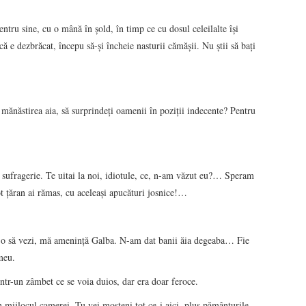
tru sine, cu o mână în şold, în timp ce cu dosul celeilalte îşi
 e dezbrăcat, începu să-şi încheie nasturii cămăşii. Nu ştii să baţi
mănăstirea aia, să surprindeţi oamenii în poziţii indecente? Pentru
sufragerie. Te uitai la noi, idiotule, ce, n-am văzut eu?… Speram
tot ţăran ai rămas, cu aceleaşi apucături josnice!…
 o să vezi, mă ameninţă Galba. N-am dat banii ăia degeaba… Fie
meu.
într-un zâmbet ce se voia duios, dar era doar feroce.
n mijlocul camerei. Tu vei moşteni tot ce-i aici, plus pământurile,