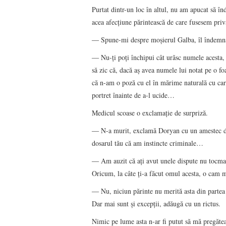
Purtat dintr-un loc în altul, nu am apucat să î
acea afecţiune părintească de care fusesem priv
― Spune-mi despre moşierul Galba, îl îndemn
― Nu-ţi poţi închipui cât urăsc numele acesta,
să zic că, dacă aş avea numele lui notat pe o fo
că n-am o poză cu el în mărime naturală cu care
portret înainte de a-l ucide…
Medicul scoase o exclamaţie de surpriză.
― N-a murit, exclamă Doryan cu un amestec de 
dosarul tău că am instincte criminale…
― Am auzit că aţi avut unele dispute nu tocmai 
Oricum, la câte ţi-a făcut omul acesta, o cam m
― Nu, niciun părinte nu merită asta din partea c
Dar mai sunt şi excepţii, adăugă cu un rictus.
Nimic pe lume asta n-ar fi putut să mă pregătea