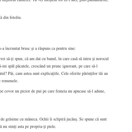
 din fotoliu.
a încruntat brusc şi a răspuns ca pentru sine:
ei să-ţi spun, că am dat cu banul, în care casă să intru şi norocul
-mi spăl păcatele, crescând un prunc ignorant, pe care să-l
ul? Păi, cam astea sunt explicaţiile. Cele oferite părinţilor tăi au
c renumele.
 pe covor un picior de pui pe care femeia nu apucase să-l adune,
 de grăsime cu mâneca. Ochii îi sclipiră jucăuş. Se spune că sunt
nu simţi asta pe propria-ţi piele.