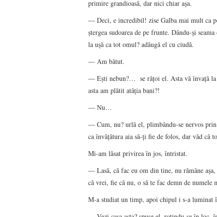
primire grandioasă, dar nici chiar aşa.
― Deci, e incredibil! zise Galba mai mult ca pen
ştergea sudoarea de pe frunte. Dându-şi seama că
la uşă ca tot omul? adăugă el cu ciudă.
― Am bătut.
― Eşti nebun?… se răţoi el. Asta vă învaţă la 
asta am plătit atâţia bani?!
― Nu…
― Cum, nu? urlă el, plimbându-se nervos prin 
ca învăţătura aia să-ţi fie de folos, dar văd că 
Mi-am lăsat privirea în jos, întristat.
― Lasă, că fac eu om din tine, nu rămâne aşa,
că vrei, fie că nu, o să te fac demn de numele 
M-a studiat un timp, apoi chipul i s-a luminat 
― Vezi casa asta? spuse el, rotindu-se în loc, î