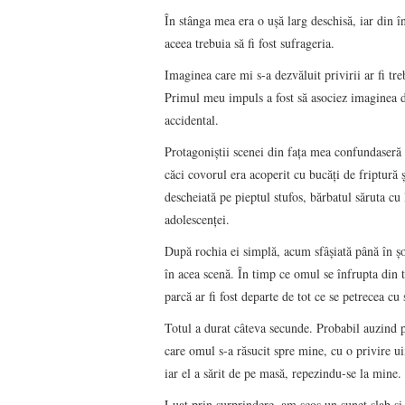
În stânga mea era o uşă larg deschisă, iar din 
aceea trebuia să fi fost sufrageria.
Imaginea care mi s-a dezvăluit privirii ar fi tre
Primul meu impuls a fost să asociez imaginea d
accidental.
Protagoniştii scenei din faţa mea confundaseră
căci covorul era acoperit cu bucăţi de friptură 
descheiată pe pieptul stufos, bărbatul săruta cu 
adolescenţei.
După rochia ei simplă, acum sfâşiată până în şo
în acea scenă. În timp ce omul se înfrupta din t
parcă ar fi fost departe de tot ce se petrecea cu 
Totul a durat câteva secunde. Probabil auzind paş
care omul s-a răsucit spre mine, cu o privire ui
iar el a sărit de pe masă, repezindu-se la mine.
Luat prin surprindere, am scos un sunet slab şi