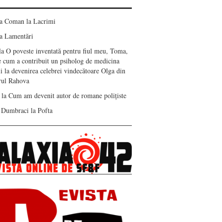
ea Coman
la
Lacrimi
a
Lamentări
la
O poveste inventată pentru fiul meu, Toma,
e cum a contribuit un psiholog de medicina
i la devenirea celebrei vindecătoare Olga din
erul Rahova
la
Cum am devenit autor de romane polițiste
 Dumbraci
la
Pofta