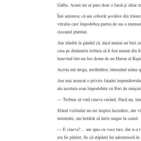
Galba. Acum mi se pare doar o farsă şi chiar m
Îmi amintesc că am coborât şovăitor din trăsura
vitraliu care împodobea partea de sus a imensei 
ciocanul platinat.
Am zâmbit la gândul că, dacă numai un biet cio
casa pe dinăuntru trebuia să fi fost numai din f
lenevind într-un lux demn de un Harun al Raşi
Acesta mă striga, nerăbdător, întinzând mâna s
Am mai aruncat o privire faţadei impunătorului
ale acestuia erau împodobite cu flori de muşcat
― Trebuie să vină cineva curând. Dacă nu, intră 
Sfatul vizitiului nu-mi inspira încredere, dar vă
insistente, am hotărât să intru singur în castel.
― E cineva?… am spus cu voce tare, dar n-a ră
era fie părăsit, fie că stăpânii lui adormiseră î