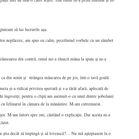
puteam să las lucrurile aşa.
tru neplăcere, am spus eu calm, pecetluind vorbele cu un zâmbet
trânsoarea din contră, omul mi-a răsucit mâna la spate şi m-a
 ca din senin şi strângea mâncarea de pe jos, într-o tavă goală.
a şi-a ridicat privirea speriată şi s-a târât afară, aplecată de
i îngroziţi; pentru o clipă am asemuit-o cu unul dintre şobolanii
m cu felinarul în cămara de la mănăstire. M-am cutremurat.
uşor. M-am întors spre om, căutând o explicaţie. Dar acesta m-a
căzut.
u ştia decât să împingă şi să lovească?… Nu mă aşteptasem la o