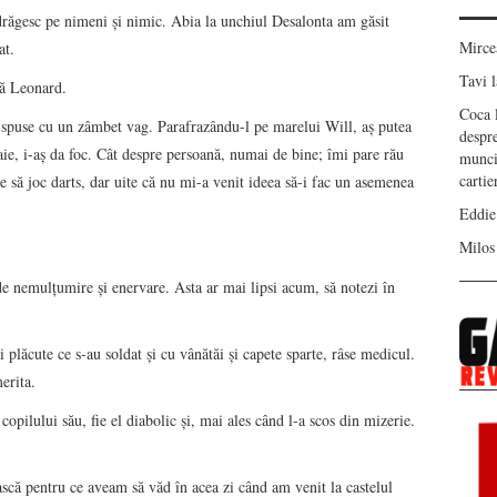
ndrăgesc pe nimeni şi nimic. Abia la unchiul Desalonta am găsit
Mirc
at.
Tavi
l
ă Leonard.
Coca
 spuse cu un zâmbet vag. Parafrazându-l pe marelui Will, aş putea
despr
aie, i-aş da foc. Cât despre persoană, numai de bine; îmi pare rău
munci
carti
 să joc darts, dar uite că nu mi-a venit ideea să-i fac un asemenea
Eddie
Milos
nemulţumire şi enervare. Asta ar mai lipsi acum, să notezi în
plăcute ce s-au soldat şi cu vânătăi şi capete sparte, râse medicul.
erita.
opilului său, fie el diabolic şi, mai ales când l-a scos din mizerie.
scă pentru ce aveam să văd în acea zi când am venit la castelul