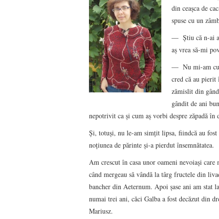
din ceaşca de cac
spuse cu un zâmb
― Ştiu că n-ai av
aş vrea să-mi pov
― Nu mi-am cunosc
cred că au pierit
zămislit din gân
gândit de ani bun
nepotrivit ca şi cum aş vorbi despre zăpadă în d
Şi, totuşi, nu le-am simţit lipsa, fiindcă au fost
noţiunea de părinte şi-a pierdut însemnătatea.
Am crescut în casa unor oameni nevoiaşi care m
când mergeau să vândă la târg fructele din liva
bancher din Aeternum. Apoi şase ani am stat la
numai trei ani, căci Galba a fost decăzut din dr
Mariusz.