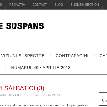
I
REDACŢIA
CONTACT
BLOG
ENGLISH SECTION
VIZIUNI ȘI SPECTRE
CONTRAPAGINI
CA
8
NUMĂRUL 49 / APRILIE 2018
I SĂLBATICI (3)
AURELIA CHIRCU
LEAVE A COMMENT
Arhiv
 vorbesc despre copilăria mea, doctore? întrebă Doryan, gustând