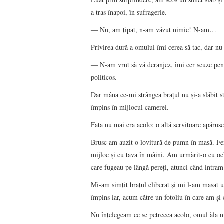
a tras înapoi, în sufragerie.
― Nu, am ţipat, n-am văzut nimic! N-am…
Privirea dură a omului îmi cerea să tac, dar nu 
― N-am vrut să vă deranjez, îmi cer scuze pen
politicos.
Dar mâna ce-mi strângea braţul nu şi-a slăbit s
împins în mijlocul camerei.
Fata nu mai era acolo; o altă servitoare apăruse
Brusc am auzit o lovitură de pumn în masă. Femei
mijloc şi cu tava în mâini. Am urmărit-o cu och
care fugeau pe lângă pereţi, atunci când intra
Mi-am simţit braţul eliberat şi mi l-am masat 
împins iar, acum către un fotoliu în care am şi 
Nu înţelegeam ce se petrecea acolo, omul ăla n