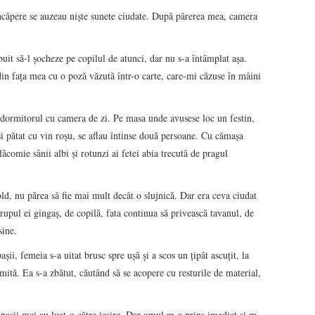
încăpere se auzeau nişte sunete ciudate. După părerea mea, camera
buit să-l şocheze pe copilul de atunci, dar nu s-a întâmplat aşa.
in faţa mea cu o poză văzută într-o carte, care-mi căzuse în mâini
 dormitorul cu camera de zi. Pe masa unde avusese loc un festin,
şi pătat cu vin roşu, se aflau întinse două persoane. Cu cămaşa
lăcomie sânii albi şi rotunzi ai fetei abia trecută de pragul
ld, nu părea să fie mai mult decât o slujnică. Dar era ceva ciudat
rupul ei gingaş, de copilă, fata continua să privească tavanul, de
sine.
ii, femeia s-a uitat brusc spre uşă şi a scos un ţipăt ascuţit, la
mită. Ea s-a zbătut, căutând să se acopere cu resturile de material,
 paşii mei au luat-o către ieşire. Dar omul m-a prins imediat şi m-