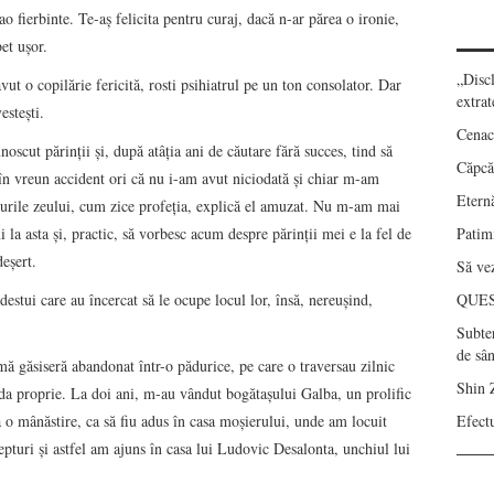
ao fierbinte. Te-aş felicita pentru curaj, dacă n-ar părea o ironie,
et uşor.
„Disc
ut o copilărie fericită, rosti psihiatrul pe un ton consolator. Dar
extrat
esteşti.
Cenac
ut părinţii şi, după atâţia ani de căutare fără succes, tind să
Căpcău
 în vreun accident ori că nu i-am avut niciodată şi chiar m-am
Eternă
durile zeului, cum zice profeţia, explică el amuzat. Nu m-am mai
i la asta şi, practic, să vorbesc acum despre părinţii mei e la fel de
Patimi
eşert.
Să vez
 destui care au încercat să le ocupe locul lor, însă, nereuşind,
QUE
Subte
de sâ
ă găsiseră abandonat într-o pădurice, pe care o traversau zilnic
Shin 
da proprie. La doi ani, m-au vândut bogătaşului Galba, un prolific
 o mânăstire, ca să fiu adus în casa moşierului, unde am locuit
Efect
epturi şi astfel am ajuns în casa lui Ludovic Desalonta, unchiul lui