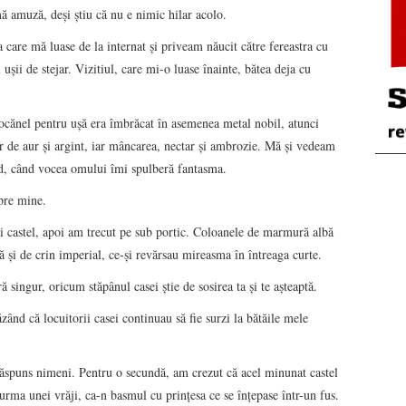
ă amuză, deşi ştiu că nu e nimic hilar acolo.
 care mă luase de la internat şi priveam năucit către fereastra cu
uşii de stejar. Vizitiul, care mi-o luase înainte, bătea deja cu
cănel pentru uşă era îmbrăcat în asemenea metal nobil, atunci
ir de aur şi argint, iar mâncarea, nectar şi ambrozie. Mă şi vedeam
d, când vocea omului îmi spulberă fantasma.
pre mine.
 castel, apoi am trecut pe sub portic. Coloanele de marmură albă
ă şi de crin imperial, ce-şi revărsau mireasma în întreaga curte.
singur, oricum stăpânul casei ştie de sosirea ta şi te aşteaptă.
zând că locuitorii casei continuau să fie surzi la bătăile mele
spuns nimeni. Pentru o secundă, am crezut că acel minunat castel
n urma unei vrăji, ca-n basmul cu prinţesa ce se înţepase într-un fus.