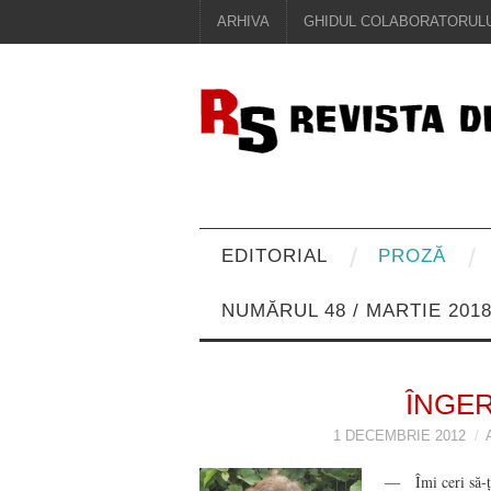
ARHIVA
GHIDUL COLABORATORULU
EDITORIAL
PROZĂ
NUMĂRUL 48 / MARTIE 201
ÎNGER
1 DECEMBRIE 2012
― Îmi ceri să-ţi