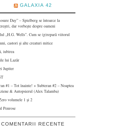
GALAXIA 42
losure Day” – Spielberg se întoarce la
ereștri, dar vorbește despre oameni
lul „H.G. Wells”. Cum se (p)repară viitorul
ni, castori și alte creaturi mitice
, iubirea
le lui Lazăr
i Jupiter
ST
ran #1 – Tot înainte! + Subteran #2 – Noaptea
nziene & Autopsierul (Alex Talamba)
Zero volumele 1 și 2
ul Penrose
COMENTARII RECENTE