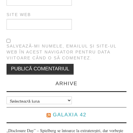
SITE WEB
SALVEAZĂ-MI NUMELE, EMAILUL ȘI SITE-UL
WEB ÎN ACEST NAVIGATOR PENTRU DATA
VIITOARE CÂND O SĂ COMENTEZ.
ARHIVE
Arhive
GALAXIA 42
„Disclosure Day” – Spielberg se întoarce la extratereștri, dar vorbește