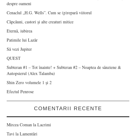
despre oameni
Cenaclul „H.G. Wells”. Cum se (p)repară viitorul
Căpcăuni, castori și alte creaturi mitice
Eternă, iubirea
Patimile lui Lazăr
Să vezi Jupiter
QUEST
Subteran #1 – Tot înainte! + Subteran #2 – Noaptea de sânziene &
Autopsierul (Alex Talamba)
Shin Zero volumele 1 și 2
Efectul Penrose
COMENTARII RECENTE
Mircea Coman
la
Lacrimi
Tavi
la
Lamentări