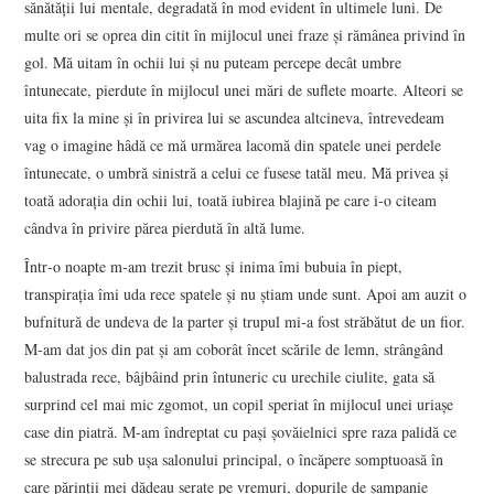
sănătăţii lui mentale, degradată în mod evident în ultimele luni. De
multe ori se oprea din citit în mij­locul unei fraze şi rămânea privind în
gol. Mă uitam în ochii lui şi nu puteam percepe decât umbre
întunecate, pierdute în mij­locul unei mări de suflete moarte. Alteori se
uita fix la mine şi în privirea lui se ascundea altcineva, întrevedeam
vag o imagine hâdă ce mă urmărea lacomă din spatele unei perdele
întunecate, o umbră sinistră a celui ce fusese tatăl meu. Mă privea şi
toată adoraţia din ochii lui, toată iubirea blajină pe care i‑o citeam
cândva în privire părea pierdută în altă lume.
Într‑o noapte m‑am trezit brusc şi inima îmi bubuia în piept,
transpiraţia îmi uda rece spatele şi nu ştiam unde sunt. Apoi am auzit o
bufnitură de undeva de la parter şi trupul mi‑a fost străbătut de un fior.
M‑am dat jos din pat şi am coborât încet scările de lemn, strângând
balustrada rece, bâjbâind prin întuneric cu urechile ciulite, gata să
surprind cel mai mic zgo­mot, un copil speriat în mijlocul unei uriaşe
case din piatră. M‑am îndreptat cu paşi şovăielnici spre raza palidă ce
se strecura pe sub uşa salonului principal, o încăpere somptuoasă în
care părinţii mei dădeau serate pe vremuri, dopurile de şampanie