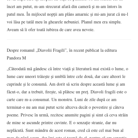
încet am putut, m‑am strecurat afară din cameră şi m‑am întors în
patul meu. În mijlocul nopţii am plâns amarnic şi mi‑am jurat că nu‑l
voi lăsa pe tatăl meu în ghearele nebuniei. Planul meu era simplu.
Aveam să îi ofer toată iubirea de care avea nevoie.
Despre romanul „Diavolii Fragili”, în recent publicat la editura
Pandora M
„Câteodată mă gândesc că între viaţă şi literatură mai există o lume, o
lume care uneori trăieşte şi umblă între cele două, dar care alteori le
cuprinde şi le consumă. Am dorit să scriu despre această lume şi am
făcut-o, dar a trebuit, fireşte, să plătesc un preţ. Diavoli fragili este o
carte care m-a consumat. Un monstru. Luni de zile după ce am
terminat-o nu am mai putut scrie altceva decât o povestire şi câteva
poeme. Privesc în urmă, recitesc anumite pagini şi simt că ceva străin
de mine se ascunde printre cuvinte. E o senzaţie stranie, dar nu
neplăcută. Sunt mândru de acest roman, cred că este cel mai bun al
meu de până acum, dar îmi este şi teamă de el, pentru că am senzaţia