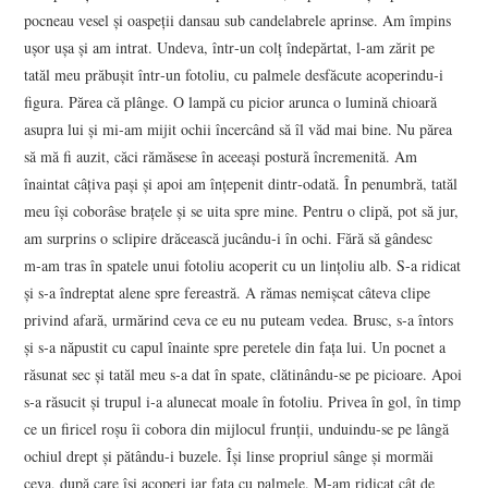
pocneau vesel şi oaspeţii dansau sub candelabrele aprinse. Am împins
uşor uşa şi am intrat. Undeva, într‑un colţ îndepărtat, l‑am zărit pe
tatăl meu prăbuşit într‑un fotoliu, cu palmele des­făcute acoperindu‑i
figura. Părea că plânge. O lampă cu picior arunca o lumină chioară
asupra lui şi mi‑am mijit ochii încer­când să îl văd mai bine. Nu părea
să mă fi auzit, căci rămăsese în aceeaşi postură încremenită. Am
înaintat câţiva paşi şi apoi am înţepenit dintr‑odată. În penumbră, tatăl
meu îşi coborâse braţele şi se uita spre mine. Pentru o clipă, pot să jur,
am sur­prins o sclipire drăcească jucându‑i în ochi. Fără să gândesc
m‑am tras în spatele unui fotoliu acoperit cu un linţoliu alb. S‑a ridicat
şi s‑a îndreptat alene spre fereastră. A rămas nemişcat câteva clipe
privind afară, urmărind ceva ce eu nu puteam vedea. Brusc, s‑a întors
şi s‑a năpustit cu capul înainte spre peretele din faţa lui. Un pocnet a
răsunat sec şi tatăl meu s‑a dat în spate, clătinându‑se pe picioare. Apoi
s‑a răsucit şi trupul i‑a alune­cat moale în fotoliu. Privea în gol, în timp
ce un firicel roşu îi cobora din mijlocul frunţii, unduindu‑se pe lângă
ochiul drept şi pătându‑i buzele. Îşi linse propriul sânge şi mormăi
ceva, după care îşi acoperi iar fața cu palmele. M‑am ridicat cât de