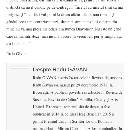
distinctă că nu îl cunosc pe de-a-ntregul. Încetul cu încetul simt că mă
liniştesc şi în curând voi porni la drum alături de un nou roman şi
gândul acesta mă entuziasmează, dar mai simt cumva că o parte din
mine nu va mai pleca niciodată din lumea Diavolilor. Nu este un gând
care să mă întristeze, nici nu mă bucură în vreun fel, pur şi simplu aşa
s-a întâmplat.”
Radu Găvan
Despre Radu GĂVAN
Radu GĂVAN a scris 24 articole în Revista de suspans.
Radu Găvan s-a născut pe 29 decembrie 1978, la
Bucureşti. A publicat povestiri și articole în Revista de
Suspans, Revista de Cultură Familia, Catchy și Arts
United. Exorcizat, romanul său de debut, a fost
publicat în 2014 la editura Herg Benet. În 2015 a
primit Premiul Uniunii Scriitorilor din România
pentru debut, „Mircea Ciobanu“. A fost nominalizat la