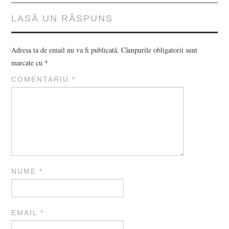
LASĂ UN RĂSPUNS
Adresa ta de email nu va fi publicată.
Câmpurile obligatorii sunt
marcate cu
*
COMENTARIU
*
NUME
*
EMAIL
*