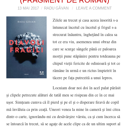
VIZIUNI ȘI SPECTRE
13 MAI 2017
RADU GĂVAN
LEAVE A COMMENT
Zilele au trecut şi casa aceea însorită s‑a
CONTRAPAGINI
întunecat încetul cu încetul şi frigul s‑a
strecurat înăuntru, îngheţând în calea sa
CARTE & FILM
tot ce era viu, asemenea unui obraz din
care se scurge sângele până ce paloarea
SUSPANS
morţii pune stăpânire pentru totdeauna pe
chipul vieţii fericite de odinioară şi tot ce
NUMĂRUL 48 /
rămâne în urmă e un rictus împietrit în
tăcere pe faţa putrezită a unui lepros.
MARTIE 2018
Locuiam doar noi doi în acel palat părăsit
şi clipele petre­cute alături de tatăl meu se risipeau din ce în ce mai
NUMĂRUL 49 /
uşor. Simţeam cumva că îl pierd şi pe el şi o disperare firavă de copil
mă învăluia ca prin ceaţă. Uneori venea la mine în cameră şi îmi citea
APRILIE 2018
dintr‑o carte, ignorându‑mi cu desăvârşire vârsta, ca şi cum încerca să
se întoarcă în trecut, să se agaţe de acele clipe ca de un ultim suport al