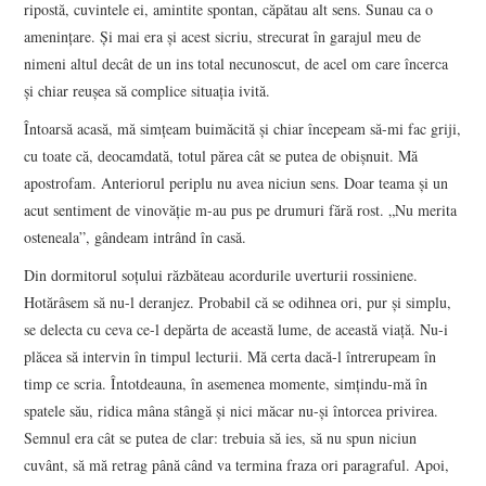
ripostă, cuvintele ei, amintite spontan, căpătau alt sens. Sunau ca o
ameninţare. Şi mai era şi acest sicriu, strecurat în garajul meu de
nimeni altul decât de un ins total necunoscut, de acel om care încerca
şi chiar reuşea să complice situaţia ivită.
Întoarsă acasă, mă simţeam buimăcită şi chiar începeam să-mi fac griji,
cu toate că, deocamdată, totul părea cât se putea de obişnuit. Mă
apostrofam. Anteriorul periplu nu avea niciun sens. Doar teama şi un
acut sentiment de vinovăţie m-au pus pe drumuri fără rost. „Nu merita
osteneala”, gândeam intrând în casă.
Din dormitorul soţului răzbăteau acordurile uverturii rossiniene.
Hotărâsem să nu-l deranjez. Probabil că se odihnea ori, pur şi simplu,
se delecta cu ceva ce-l depărta de această lume, de această viaţă. Nu-i
plăcea să intervin în timpul lecturii. Mă certa dacă-l întrerupeam în
timp ce scria. Întotdeauna, în asemenea momente, simţindu-mă în
spatele său, ridica mâna stângă şi nici măcar nu-şi întorcea privirea.
Semnul era cât se putea de clar: trebuia să ies, să nu spun niciun
cuvânt, să mă retrag până când va termina fraza ori paragraful. Apoi,