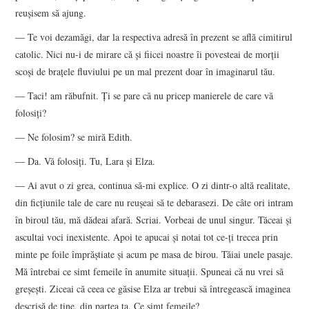
reuşisem să ajung.
― Te voi dezamăgi, dar la respectiva adresă în prezent se află cimitirul
catolic. Nici nu-i de mirare că şi fiicei noastre îi povesteai de morţii
scoşi de braţele fluviului pe un mal prezent doar în imaginarul tău.
― Taci! am răbufnit. Ţi se pare că nu pricep manierele de care vă
folosiţi?
― Ne folosim? se miră Edith.
― Da. Vă folosiţi. Tu, Lara şi Elza.
― Ai avut o zi grea, continua să-mi explice. O zi dintr-o altă realitate,
din ficţiunile tale de care nu reuşeai să te debarasezi. De câte ori intram
în biroul tău, mă dădeai afară. Scriai. Vorbeai de unul singur. Tăceai şi
ascultai voci inexistente. Apoi te apucai şi notai tot ce-ţi trecea prin
minte pe foile împrăştiate şi acum pe masa de birou. Tăiai unele pasaje.
Mă întrebai ce simt femeile în anumite situaţii. Spuneai că nu vrei să
greşeşti. Ziceai că ceea ce găsise Elza ar trebui să întregească imaginea
descrisă de tine, din partea ta. Ce simt femeile?