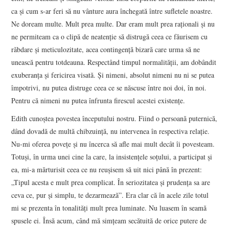
ca şi cum s-ar feri să nu vânture aura închegată între sufletele noastre.
Ne doream multe. Mult prea multe. Dar eram mult prea raţionali şi nu
ne permiteam ca o clipă de neatenţie să distrugă ceea ce făurisem cu
răbdare şi meticulozitate, acea contingenţă bizară care urma să ne
unească pentru totdeauna. Respectând timpul normalităţii, am dobândit
exuberanţa şi fericirea visată. Şi nimeni, absolut nimeni nu ni se putea
împotrivi, nu putea distruge ceea ce se născuse între noi doi, în noi.
Pentru că nimeni nu putea înfrunta firescul acestei existenţe.
Edith cunoştea povestea începutului nostru. Fiind o persoană puternică,
dând dovadă de multă chibzuinţă, nu intervenea în respectiva relaţie.
Nu-mi oferea poveţe şi nu încerca să afle mai mult decât îi povesteam.
Totuşi, în urma unei cine la care, la insistenţele soţului, a participat şi
ea, mi-a mărturisit ceea ce nu reuşisem să uit nici până în prezent:
„Tipul acesta e mult prea complicat. În seriozitatea şi prudenţa sa are
ceva ce, pur şi simplu, te dezarmează”. Era clar că în acele zile totul
mi se prezenta în tonalităţi mult prea luminate. Nu luasem în seamă
spusele ei. Însă acum, când mă simţeam secătuită de orice putere de