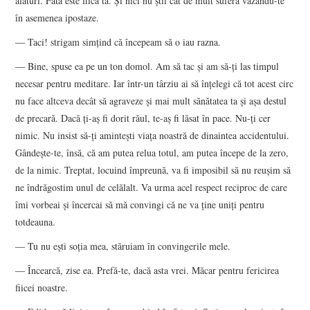
alături. Fata este fiica ta. Şi nici nu ştii cât de mult suferă văzându-te
în asemenea ipostaze.
― Taci! strigam simţind că începeam să o iau razna.
― Bine, spuse ea pe un ton domol. Am să tac şi am să-ţi las timpul
necesar pentru meditare. Iar într-un târziu ai să înţelegi că tot acest circ
nu face altceva decât să agraveze şi mai mult sănătatea ta şi aşa destul
de precară. Dacă ţi-aş fi dorit răul, te-aş fi lăsat în pace. Nu-ţi cer
nimic. Nu insist să-ţi aminteşti viaţa noastră de dinaintea accidentului.
Gândeşte-te, însă, că am putea relua totul, am putea începe de la zero,
de la nimic. Treptat, locuind împreună, va fi imposibil să nu reuşim să
ne îndrăgostim unul de celălalt. Va urma acel respect reciproc de care
îmi vorbeai şi încercai să mă convingi că ne va ţine uniţi pentru
totdeauna.
― Tu nu eşti soţia mea, stăruiam în convingerile mele.
― Încearcă, zise ea. Prefă-te, dacă asta vrei. Măcar pentru fericirea
fiicei noastre.