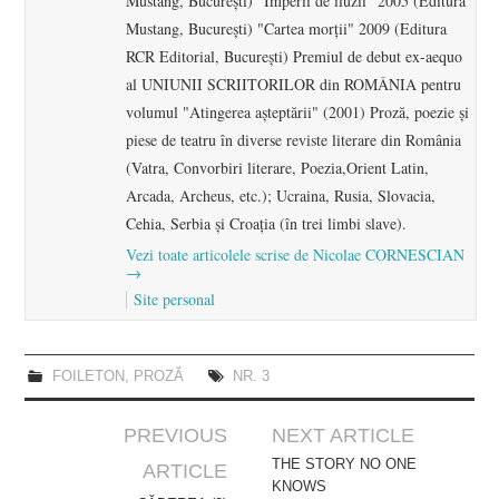
Mustang, Bucureşti) "Imperii de iluzii" 2005 (Editura
Mustang, Bucureşti) "Cartea morţii" 2009 (Editura
RCR Editorial, Bucureşti) Premiul de debut ex-aequo
al UNIUNII SCRIITORILOR din ROMÂNIA pentru
volumul "Atingerea aşteptării" (2001) Proză, poezie şi
piese de teatru în diverse reviste literare din România
(Vatra, Convorbiri literare, Poezia,Orient Latin,
Arcada, Archeus, etc.); Ucraina, Rusia, Slovacia,
Cehia, Serbia şi Croaţia (în trei limbi slave).
Vezi toate articolele scrise de Nicolae CORNESCIAN
→
Site personal
FOILETON
,
PROZĂ
NR. 3
Post
PREVIOUS
NEXT ARTICLE
navigation
THE STORY NO ONE
ARTICLE
KNOWS