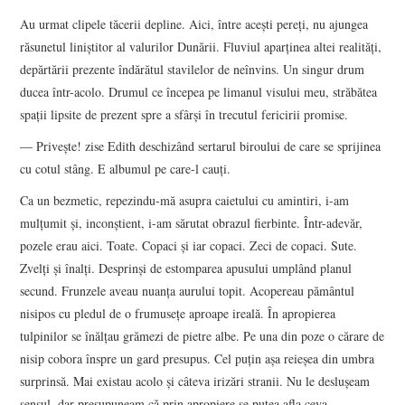
Au urmat clipele tăcerii depline. Aici, între aceşti pereţi, nu ajungea
răsunetul liniştitor al valurilor Dunării. Fluviul aparţinea altei realităţi,
depărtării prezente îndărătul stavilelor de neînvins. Un singur drum
ducea într-acolo. Drumul ce începea pe limanul visului meu, străbătea
spaţii lipsite de prezent spre a sfârşi în trecutul fericirii promise.
― Priveşte! zise Edith deschizând sertarul biroului de care se sprijinea
cu cotul stâng. E albumul pe care-l cauţi.
Ca un bezmetic, repezindu-mă asupra caietului cu amintiri, i-am
mulţumit şi, inconştient, i-am sărutat obrazul fierbinte. Într-adevăr,
pozele erau aici. Toate. Copaci şi iar copaci. Zeci de copaci. Sute.
Zvelţi şi înalţi. Desprinşi de estomparea apusului umplând planul
secund. Frunzele aveau nuanţa aurului topit. Acopereau pământul
nisipos cu pledul de o frumuseţe aproape ireală. În apropierea
tulpinilor se înălţau grămezi de pietre albe. Pe una din poze o cărare de
nisip cobora înspre un gard presupus. Cel puţin aşa reieşea din umbra
surprinsă. Mai existau acolo şi câteva irizări stranii. Nu le desluşeam
sensul, dar presupuneam că prin apropiere se putea afla ceva