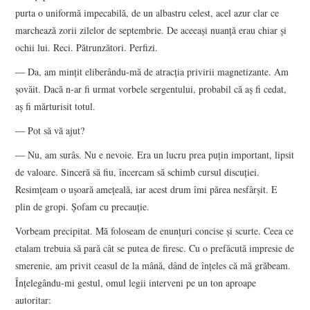
purta o uniformă impecabilă, de un albastru celest, acel azur clar ce
marchează zorii zilelor de septembrie. De aceeaşi nuanţă erau chiar şi
ochii lui. Reci. Pătrunzători. Perfizi.
― Da, am minţit eliberându-mă de atracţia privirii magnetizante. Am
şovăit. Dacă n-ar fi urmat vorbele sergentului, probabil că aş fi cedat,
aş fi mărturisit totul.
― Pot să vă ajut?
― Nu, am surâs. Nu e nevoie. Era un lucru prea puţin important, lipsit
de valoare. Sinceră să fiu, încercam să schimb cursul discuţiei.
Resimţeam o uşoară ameţeală, iar acest drum îmi părea nesfârşit. E
plin de gropi. Şofam cu precauţie.
Vorbeam precipitat. Mă foloseam de enunţuri concise şi scurte. Ceea ce
etalam trebuia să pară cât se putea de firesc. Cu o prefăcută impresie de
smerenie, am privit ceasul de la mână, dând de înţeles că mă grăbeam.
Înţelegându-mi gestul, omul legii interveni pe un ton aproape
autoritar: