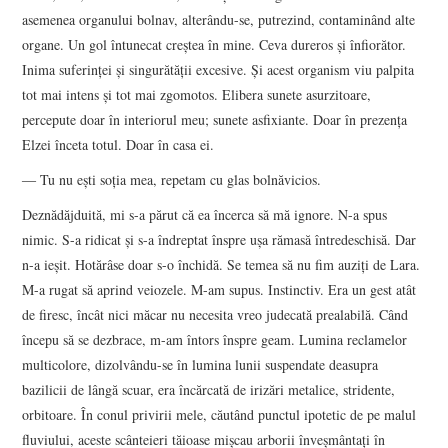
asemenea organului bolnav, alterându-se, putrezind, contaminând alte
organe. Un gol întunecat creştea în mine. Ceva dureros şi înfiorător.
Inima suferinţei şi singurătăţii excesive. Şi acest organism viu palpita
tot mai intens şi tot mai zgomotos. Elibera sunete asurzitoare,
percepute doar în interiorul meu; sunete asfixiante. Doar în prezenţa
Elzei înceta totul. Doar în casa ei.
― Tu nu eşti soţia mea, repetam cu glas bolnăvicios.
Deznădăjduită, mi s-a părut că ea încerca să mă ignore. N-a spus
nimic. S-a ridicat şi s-a îndreptat înspre uşa rămasă întredeschisă. Dar
n-a ieşit. Hotărâse doar s-o închidă. Se temea să nu fim auziţi de Lara.
M-a rugat să aprind veiozele. M-am supus. Instinctiv. Era un gest atât
de firesc, încât nici măcar nu necesita vreo judecată prealabilă. Când
începu să se dezbrace, m-am întors înspre geam. Lumina reclamelor
multicolore, dizolvându-se în lumina lunii suspendate deasupra
bazilicii de lângă scuar, era încărcată de irizări metalice, stridente,
orbitoare. În conul privirii mele, căutând punctul ipotetic de pe malul
fluviului, aceste scânteieri tăioase mişcau arborii înveşmântaţi în