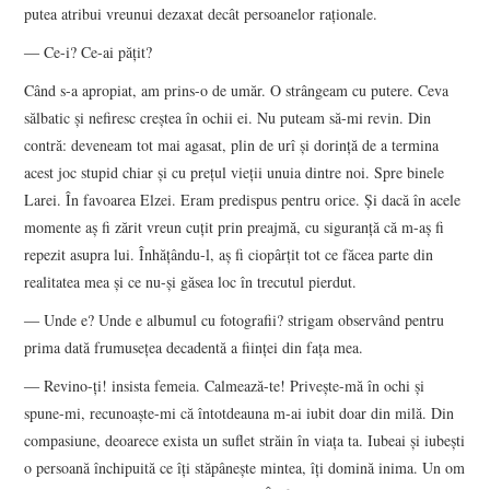
putea atribui vreunui dezaxat decât persoanelor raţionale.
― Ce-i? Ce-ai păţit?
Când s-a apropiat, am prins-o de umăr. O strângeam cu putere. Ceva
sălbatic şi nefiresc creştea în ochii ei. Nu puteam să-mi revin. Din
contră: deveneam tot mai agasat, plin de urî şi dorinţă de a termina
acest joc stupid chiar şi cu preţul vieţii unuia dintre noi. Spre binele
Larei. În favoarea Elzei. Eram predispus pentru orice. Şi dacă în acele
momente aş fi zărit vreun cuţit prin preajmă, cu siguranţă că m-aş fi
repezit asupra lui. Înhăţându-l, aş fi ciopârţit tot ce făcea parte din
realitatea mea şi ce nu-şi găsea loc în trecutul pierdut.
― Unde e? Unde e albumul cu fotografii? strigam observând pentru
prima dată frumuseţea decadentă a fiinţei din faţa mea.
― Revino-ţi! insista femeia. Calmează-te! Priveşte-mă în ochi şi
spune-mi, recunoaşte-mi că întotdeauna m-ai iubit doar din milă. Din
compasiune, deoarece exista un suflet străin în viaţa ta. Iubeai şi iubeşti
o persoană închipuită ce îţi stăpâneşte mintea, îţi domină inima. Un om