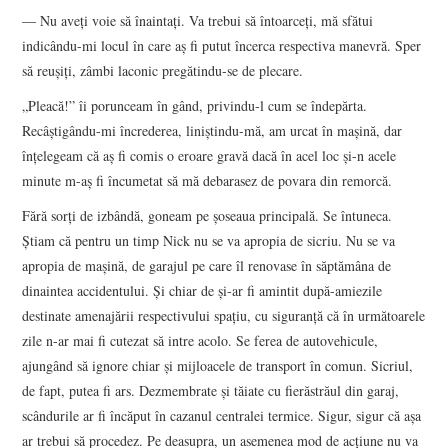
― Nu aveţi voie să înaintaţi. Va trebui să întoarceţi, mă sfătui
indicându-mi locul în care aş fi putut încerca respectiva manevră. Sper
să reuşiţi, zâmbi laconic pregătindu-se de plecare.
„Pleacă!” îi porunceam în gând, privindu-l cum se îndepărta.
Recâştigându-mi încrederea, liniştindu-mă, am urcat în maşină, dar
înţelegeam că aş fi comis o eroare gravă dacă în acel loc şi-n acele
minute m-aş fi încumetat să mă debarasez de povara din remorcă.
Fără sorţi de izbândă, goneam pe şoseaua principală. Se întuneca.
Ştiam că pentru un timp Nick nu se va apropia de sicriu. Nu se va
apropia de maşină, de garajul pe care îl renovase în săptămâna de
dinaintea accidentului. Şi chiar de şi-ar fi amintit după-amiezile
destinate amenajării respectivului spaţiu, cu siguranţă că în următoarele
zile n-ar mai fi cutezat să intre acolo. Se ferea de autovehicule,
ajungând să ignore chiar şi mijloacele de transport în comun. Sicriul,
de fapt, putea fi ars. Dezmembrate şi tăiate cu fierăstrăul din garaj,
scândurile ar fi încăput în cazanul centralei termice. Sigur, sigur că aşa
ar trebui să procedez. Pe deasupra, un asemenea mod de acţiune nu va