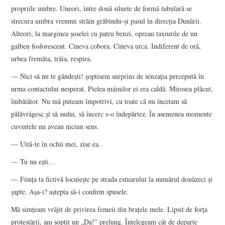
propriile umbre. Uneori, între două siluete de formă tubulară se
strecura umbra vreunui străin grăbindu-şi pasul în direcţia Dunării.
Alteori, la marginea şoselei cu patru benzi, opreau taxiurile de un
galben fosforescent. Cineva cobora. Cineva urca. Indiferent de oră,
urbea fremăta, trăia, respira.
― Nici să nu te gândeşti! şoptisem surprins de senzaţia percepută în
urma contactului nesperat. Pielea mâinilor ei era caldă. Mirosea plăcut,
îmbătător. Nu mă puteam împotrivi, cu toate că nu încetam să
pălăvrăgesc şi să sudui, să încerc s-o îndepărtez. În asemenea momente
cuvintele nu aveau niciun sens.
― Uită-te în ochii mei, zise ea.
― Tu nu eşti…
― Fiinţa ta fictivă locuieşte pe strada estuarului la numărul douăzeci şi
şapte. Aşa-i? aştepta să-i confirm spusele.
Mă simţeam vrăjit de privirea femeii din braţele mele. Lipsit de forţa
protestării, am şoptit un „Da!” prelung. Înţelegeam cât de departe