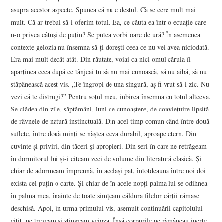
asupra acestor aspecte. Spunea că nu e destul. Că se cere mult mai
mult. Că ar trebui să-i oferim totul. Ea, ce căuta ea într-o ecuaţie care
n-o privea câtuşi de puţin? Se putea vorbi oare de ură? În asemenea
contexte gelozia nu însemna să-ţi doreşti ceea ce nu vei avea niciodată.
Era mai mult decât atât. Din răutate, voiai ca nici omul căruia îi
aparţinea ceea după ce tânjeai tu să nu mai cunoască, să nu aibă, să nu
stăpânească acest vis. „Te îngropi de una singură, aş fi vrut să-i zic. Nu
vezi că te distrugi?” Pentru soţul meu, iubirea însemna cu totul altceva.
Se clădea din zile, săptămâni, luni de cunoaştere, de convieţuire lipsită
de râvnele de natură instinctuală. Din acel timp comun când între două
suflete, între două minţi se năştea ceva durabil, aproape etern. Din
cuvinte şi priviri, din tăceri şi apropieri. Din seri în care ne retrăgeam
în dormitorul lui şi-i citeam zeci de volume din literatură clasică. Şi
chiar de adormeam împreună, în acelaşi pat, întotdeauna între noi doi
exista cel puţin o carte. Şi chiar de în acele nopţi palma lui se odihnea
în palma mea, înainte de toate simţeam căldura filelor cărţii rămase
deschisă. Apoi, în urma primului vis, asemuit continuării capitolului
citit, ne trezeam şi stingeam veioza. Însă corpurile ne rămâneau inerte,