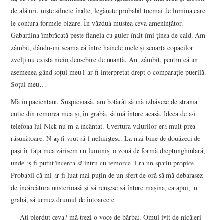
de alături, nişte siluete înalte, legănate probabil tocmai de lumina care
le contura formele bizare. În văzduh mustea ceva ameninţător.
Gabardina îmbrăcată peste flanela cu guler înalt îmi ţinea de cald. Am
zâmbit, dându-mi seama că între hainele mele şi scoarţa copacilor
zvelţi nu exista nicio deosebire de nuanţă. Am zâmbit, pentru că un
asemenea gând soţul meu l-ar fi interpretat drept o comparaţie puerilă.
Soţul meu…
Mă impacientam. Suspicioasă, am hotărât să mă izbăvesc de strania
cutie din remorca mea şi, în grabă, să mă întorc acasă. Ideea de a-i
telefona lui Nick nu m-a încântat. Uvertura valurilor era mult prea
răsunătoare. N-aş fi vrut să-l neliniştesc. La mai bine de douăzeci de
paşi în faţa mea zărisem un luminiş, o zonă de formă dreptunghiulară,
unde aş fi putut încerca să intru cu remorca. Era un spaţiu propice.
Probabil că mi-ar fi luat mai puţin de un sfert de oră să mă debarasez
de încărcătura misterioasă şi să reuşesc să întorc maşina, ca apoi, în
grabă, să urmez drumul de întoarcere.
― Aţi pierdut ceva? mă trezi o voce de bărbat. Omul ivit de nicăieri