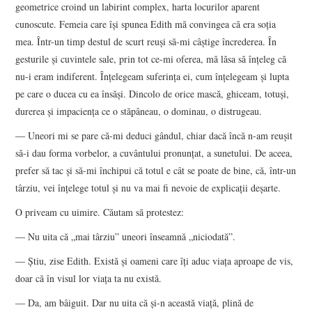
geometrice croind un labirint complex, harta locurilor aparent
cunoscute. Femeia care îşi spunea Edith mă convingea că era soţia
mea. Într-un timp destul de scurt reuşi să-mi câştige încrederea. În
gesturile şi cuvintele sale, prin tot ce-mi oferea, mă lăsa să înţeleg că
nu-i eram indiferent. Înţelegeam suferinţa ei, cum înţelegeam şi lupta
pe care o ducea cu ea însăşi. Dincolo de orice mască, ghiceam, totuşi,
durerea şi impacienţa ce o stăpâneau, o dominau, o distrugeau.
― Uneori mi se pare că-mi deduci gândul, chiar dacă încă n-am reuşit
să-i dau forma vorbelor, a cuvântului pronunţat, a sunetului. De aceea,
prefer să tac şi să-mi închipui că totul e cât se poate de bine, că, într-un
târziu, vei înţelege totul şi nu va mai fi nevoie de explicaţii deşarte.
O priveam cu uimire. Căutam să protestez:
― Nu uita că „mai târziu” uneori înseamnă „niciodată”.
― Ştiu, zise Edith. Există şi oameni care îţi aduc viaţa aproape de vis,
doar că în visul lor viaţa ta nu există.
― Da, am bâiguit. Dar nu uita că şi-n această viaţă, plină de