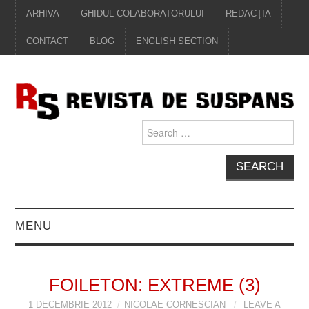
ARHIVA
GHIDUL COLABORATORULUI
REDACŢIA
CONTACT
BLOG
ENGLISH SECTION
Search
for:
MENU
EDITORIAL
FOILETON: EXTREME (3)
PROZĂ
1 DECEMBRIE 2012
NICOLAE CORNESCIAN
LEAVE A