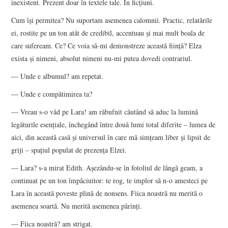
inexistent. Prezent doar în textele tale. În ficţiuni.
Cum îşi permitea? Nu suportam asemenea calomnii. Practic, relatările
ei, rostite pe un ton atât de credibil, accentuau şi mai mult boala de
care sufeream. Ce? Ce voia să-mi demonstreze această fiinţă? Elza
exista şi nimeni, absolut nimeni nu-mi putea dovedi contrariul.
― Unde e albumul? am repetat.
― Unde e compătimirea ta?
― Vreau s-o văd pe Lara! am răbufnit căutând să aduc la lumină
legăturile esenţiale, închegând între două lumi total diferite – lumea de
aici, din această casă şi universul în care mă simţeam liber şi lipsit de
griji – spaţiul populat de prezenţa Elzei.
― Lara? s-a mirat Edith. Aşezându-se în fotoliul de lângă geam, a
continuat pe un ton împăciuitor: te rog, te implor să n-o amesteci pe
Lara în această poveste plină de nonsens. Fiica noastră nu merită o
asemenea soartă. Nu merită asemenea părinţi.
― Fiica noastră? am strigat.