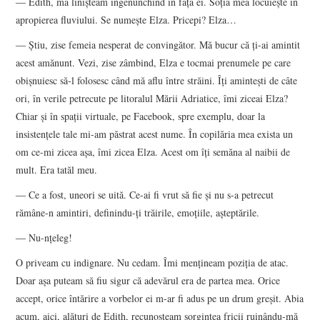
― Edith, mă linişteam îngenunchind în faţa ei. Soţia mea locuieşte în
apropierea fluviului. Se numeşte Elza. Pricepi? Elza…
― Ştiu, zise femeia nesperat de convingător. Mă bucur că ţi-ai amintit
acest amănunt. Vezi, zise zâmbind, Elza e tocmai prenumele pe care
obişnuiesc să-l folosesc când mă aflu între străini. Îţi aminteşti de câte
ori, în verile petrecute pe litoralul Mării Adriatice, îmi ziceai Elza?
Chiar şi în spaţii virtuale, pe Facebook, spre exemplu, doar la
insistenţele tale mi-am păstrat acest nume. În copilăria mea exista un
om ce-mi zicea aşa, îmi zicea Elza. Acest om îţi semăna al naibii de
mult. Era tatăl meu.
― Ce a fost, uneori se uită. Ce-ai fi vrut să fie şi nu s-a petrecut
rămâne-n amintiri, definindu-ţi trăirile, emoţiile, aşteptările.
― Nu-nţeleg!
O priveam cu indignare. Nu cedam. Îmi menţineam poziţia de atac.
Doar aşa puteam să fiu sigur că adevărul era de partea mea. Orice
accept, orice întărire a vorbelor ei m-ar fi adus pe un drum greşit. Abia
acum, aici, alături de Edith, recunoşteam sorgintea fricii ruinându-mă