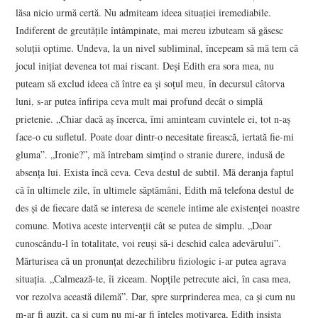
lăsa nicio urmă certă. Nu admiteam ideea situaţiei iremediabile.
Indiferent de greutăţile întâmpinate, mai mereu izbuteam să găsesc
soluţii optime. Undeva, la un nivel subliminal, începeam să mă tem că
jocul iniţiat devenea tot mai riscant. Deşi Edith era sora mea, nu
puteam să exclud ideea că între ea şi soţul meu, în decursul câtorva
luni, s-ar putea înfiripa ceva mult mai profund decât o simplă
prietenie. „Chiar dacă aş încerca, îmi aminteam cuvintele ei, tot n-aş
face-o cu sufletul. Poate doar dintr-o necesitate firească, iertată fie-mi
gluma”. „Ironie?”, mă întrebam simţind o stranie durere, indusă de
absenţa lui. Exista încă ceva. Ceva destul de subtil. Mă deranja faptul
că în ultimele zile, în ultimele săptămâni, Edith mă telefona destul de
des şi de fiecare dată se interesa de scenele intime ale existenţei noastre
comune. Motiva aceste intervenţii cât se putea de simplu. „Doar
cunoscându-l în totalitate, voi reuşi să-i deschid calea adevărului”.
Mărturisea că un pronunţat dezechilibru fiziologic i-ar putea agrava
situaţia. „Calmează-te, îi ziceam. Nopţile petrecute aici, în casa mea,
vor rezolva această dilemă”. Dar, spre surprinderea mea, ca şi cum nu
m-ar fi auzit, ca şi cum nu mi-ar fi înţeles motivarea, Edith insista