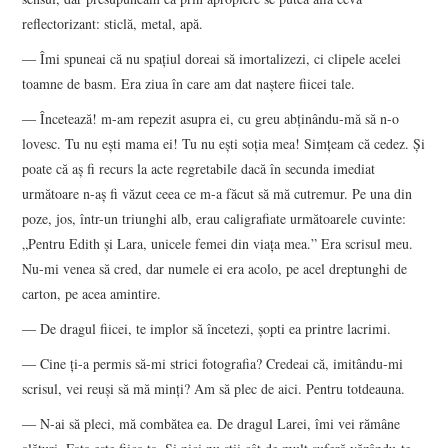
reflectorizant: sticlă, metal, apă.
― Îmi spuneai că nu spaţiul doreai să imortalizezi, ci clipele acelei
toamne de basm. Era ziua în care am dat naştere fiicei tale.
― Încetează! m-am repezit asupra ei, cu greu abţinându-mă să n-o
lovesc. Tu nu eşti mama ei! Tu nu eşti soţia mea! Simţeam că cedez. Şi
poate că aş fi recurs la acte regretabile dacă în secunda imediat
următoare n-aş fi văzut ceea ce m-a făcut să mă cutremur. Pe una din
poze, jos, într-un triunghi alb, erau caligrafiate următoarele cuvinte:
„Pentru Edith şi Lara, unicele femei din viaţa mea.” Era scrisul meu.
Nu-mi venea să cred, dar numele ei era acolo, pe acel dreptunghi de
carton, pe acea amintire.
― De dragul fiicei, te implor să încetezi, şopti ea printre lacrimi.
― Cine ţi-a permis să-mi strici fotografia? Credeai că, imitându-mi
scrisul, vei reuşi să mă minţi? Am să plec de aici. Pentru totdeauna.
― N-ai să pleci, mă combătea ea. De dragul Larei, îmi vei rămâne