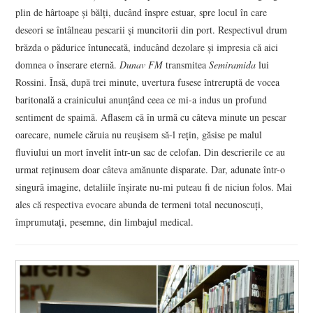
plin de hârtoape şi bălţi, ducând înspre estuar, spre locul în care
deseori se întâlneau pescarii şi muncitorii din port. Respectivul drum
brăzda o pădurice întunecată, inducând dezolare şi impresia că aici
domnea o înserare eternă.
Dunav FM
transmitea
Semiramida
lui
Rossini. Însă, după trei minute, uvertura fusese întreruptă de vocea
baritonală a crainicului anunţând ceea ce mi-a indus un profund
sentiment de spaimă. Aflasem că în urmă cu câteva minute un pescar
oarecare, numele căruia nu reuşisem să-l reţin, găsise pe malul
fluviului un mort învelit într-un sac de celofan. Din descrierile ce au
urmat reţinusem doar câteva amănunte disparate. Dar, adunate într-o
singură imagine, detaliile înşirate nu-mi puteau fi de niciun folos. Mai
ales că respectiva evocare abunda de termeni total necunoscuţi,
împrumutaţi, pesemne, din limbajul medical.