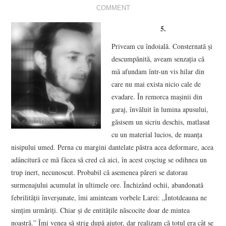
COMMENT
VIZIUNI ȘI SPECTRE
5.
CONTRAPAGINI
Priveam cu îndoială. Consternată şi
descumpănită, aveam senzaţia că
CARTE & FILM
mă afundam într-un vis hilar din
care nu mai exista nicio cale de
SUSPANS
evadare. În remorca maşinii din
garaj, învăluit în lumina apusului,
NUMĂRUL 48 /
găsisem un sicriu deschis, matlasat
cu un material lucios, de nuanţa
MARTIE 2018
nisipului umed. Perna cu margini dantelate păstra acea deformare, acea
adâncitură ce mă făcea să cred că aici, în acest coşciug se odihnea un
NUMĂRUL 49 /
trup inert, necunoscut. Probabil că asemenea păreri se datorau
surmenajului acumulat în ultimele ore. Închizând ochii, abandonată
APRILIE 2018
febrilităţii înverşunate, îmi aminteam vorbele Larei: „Întotdeauna ne
simţim urmăriţi. Chiar şi de entităţile născocite doar de mintea
noastră.” Îmi venea să strig după ajutor, dar realizam că totul era cât se