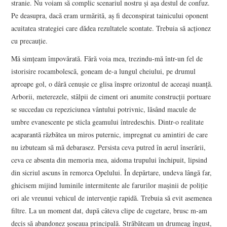
stranie. Nu voiam să complic scenariul nostru şi aşa destul de confuz.
Pe deasupra, dacă eram urmărită, aş fi deconspirat tainicului oponent
acuitatea strategiei care dădea rezultatele scontate. Trebuia să acţionez
cu precauţie.
Mă simţeam împovărată. Fără voia mea, trezindu-mă într-un fel de
istorisire rocambolescă, goneam de-a lungul cheiului, pe drumul
aproape gol, o dâră cenuşie ce glisa înspre orizontul de aceeaşi nuanţă.
Arborii, meterezele, stâlpii de ciment ori anumite construcţii portuare
se succedau cu repeziciunea vântului potrivnic, lăsând macule de
umbre evanescente pe sticla geamului întredeschis. Dintr-o realitate
acaparantă răzbătea un miros puternic, impregnat cu amintiri de care
nu izbuteam să mă debarasez. Persista ceva putred în aerul înserării,
ceva ce absenta din memoria mea, aidoma trupului închipuit, lipsind
din sicriul ascuns în remorca Opelului. În depărtare, undeva lângă far,
ghicisem mijind luminile intermitente ale farurilor maşinii de poliţie
ori ale vreunui vehicul de intervenţie rapidă. Trebuia să evit asemenea
filtre. La un moment dat, după câteva clipe de cugetare, brusc m-am
decis să abandonez şoseaua principală. Străbăteam un drumeag îngust,