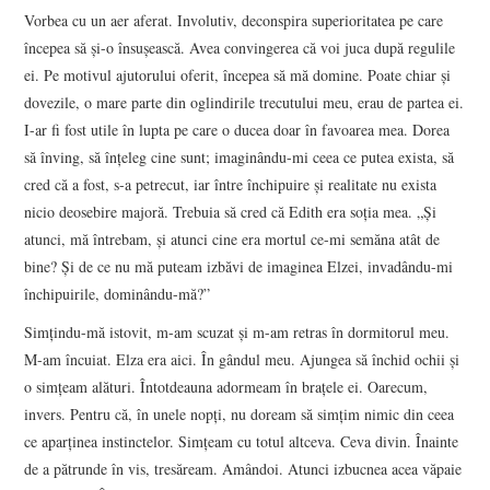
Vorbea cu un aer aferat. Involutiv, deconspira superioritatea pe care
începea să şi-o însuşească. Avea convingerea că voi juca după regulile
ei. Pe motivul ajutorului oferit, începea să mă domine. Poate chiar şi
dovezile, o mare parte din oglindirile trecutului meu, erau de partea ei.
I-ar fi fost utile în lupta pe care o ducea doar în favoarea mea. Dorea
să înving, să înţeleg cine sunt; imaginându-mi ceea ce putea exista, să
cred că a fost, s-a petrecut, iar între închipuire şi realitate nu exista
nicio deosebire majoră. Trebuia să cred că Edith era soţia mea. „Şi
atunci, mă întrebam, şi atunci cine era mortul ce-mi semăna atât de
bine? Şi de ce nu mă puteam izbăvi de imaginea Elzei, invadându-mi
închipuirile, dominându-mă?”
Simţindu-mă istovit, m-am scuzat şi m-am retras în dormitorul meu.
M-am încuiat. Elza era aici. În gândul meu. Ajungea să închid ochii şi
o simţeam alături. Întotdeauna adormeam în braţele ei. Oarecum,
invers. Pentru că, în unele nopţi, nu doream să simţim nimic din ceea
ce aparţinea instinctelor. Simţeam cu totul altceva. Ceva divin. Înainte
de a pătrunde în vis, tresăream. Amândoi. Atunci izbucnea acea văpaie