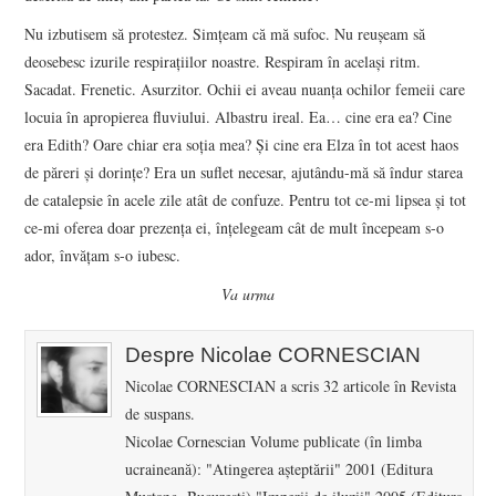
Nu izbutisem să protestez. Simţeam că mă sufoc. Nu reuşeam să
deosebesc izurile respiraţiilor noastre. Respiram în acelaşi ritm.
Sacadat. Frenetic. Asurzitor. Ochii ei aveau nuanţa ochilor femeii care
locuia în apropierea fluviului. Albastru ireal. Ea… cine era ea? Cine
era Edith? Oare chiar era soţia mea? Şi cine era Elza în tot acest haos
de păreri şi dorinţe? Era un suflet necesar, ajutându-mă să îndur starea
de catalepsie în acele zile atât de confuze. Pentru tot ce-mi lipsea şi tot
ce-mi oferea doar prezenţa ei, înţelegeam cât de mult începeam s-o
ador, învăţam s-o iubesc.
Va urma
Despre Nicolae CORNESCIAN
Nicolae CORNESCIAN a scris 32 articole în Revista
de suspans.
Nicolae Cornescian Volume publicate (în limba
ucraineană): "Atingerea aşteptării" 2001 (Editura