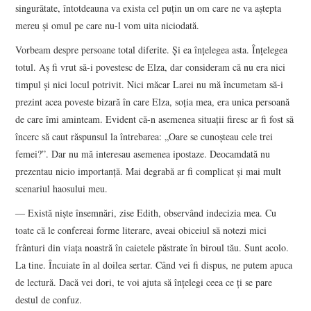
singurătate, întotdeauna va exista cel puţin un om care ne va aştepta
mereu şi omul pe care nu-l vom uita niciodată.
Vorbeam despre persoane total diferite. Şi ea înţelegea asta. Înţelegea
totul. Aş fi vrut să-i povestesc de Elza, dar consideram că nu era nici
timpul şi nici locul potrivit. Nici măcar Larei nu mă încumetam să-i
prezint acea poveste bizară în care Elza, soţia mea, era unica persoană
de care îmi aminteam. Evident că-n asemenea situaţii firesc ar fi fost să
încerc să caut răspunsul la întrebarea: „Oare se cunoşteau cele trei
femei?”. Dar nu mă interesau asemenea ipostaze. Deocamdată nu
prezentau nicio importanţă. Mai degrabă ar fi complicat şi mai mult
scenariul haosului meu.
― Există nişte însemnări, zise Edith, observând indecizia mea. Cu
toate că le confereai forme literare, aveai obiceiul să notezi mici
frânturi din viaţa noastră în caietele păstrate în biroul tău. Sunt acolo.
La tine. Încuiate în al doilea sertar. Când vei fi dispus, ne putem apuca
de lectură. Dacă vei dori, te voi ajuta să înţelegi ceea ce ţi se pare
destul de confuz.