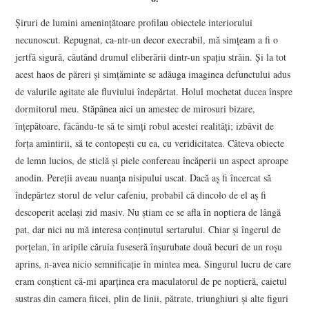
Şiruri de lumini ameninţătoare profilau obiectele interiorului
necunoscut. Repugnat, ca-ntr-un decor execrabil, mă simţeam a fi o
jertfă sigură, căutând drumul eliberării dintr-un spaţiu străin. Şi la tot
acest haos de păreri şi simţăminte se adăuga imaginea defunctului adus
de valurile agitate ale fluviului îndepărtat. Holul mochetat ducea înspre
dormitorul meu. Stăpânea aici un amestec de mirosuri bizare,
înţepătoare, făcându-te să te simţi robul acestei realităţi; izbăvit de
forţa amintirii, să te contopeşti cu ea, cu veridicitatea. Câteva obiecte
de lemn lucios, de sticlă şi piele confereau încăperii un aspect aproape
anodin. Pereţii aveau nuanţa nisipului uscat. Dacă aş fi încercat să
îndepărtez storul de velur cafeniu, probabil că dincolo de el aş fi
descoperit acelaşi zid masiv. Nu ştiam ce se afla în noptiera de lângă
pat, dar nici nu mă interesa conţinutul sertarului. Chiar şi îngerul de
porţelan, în aripile căruia fuseseră înşurubate două becuri de un roşu
aprins, n-avea nicio semnificaţie în mintea mea. Singurul lucru de care
eram conştient că-mi aparţinea era maculatorul de pe noptieră, caietul
sustras din camera fiicei, plin de linii, pătrate, triunghiuri şi alte figuri