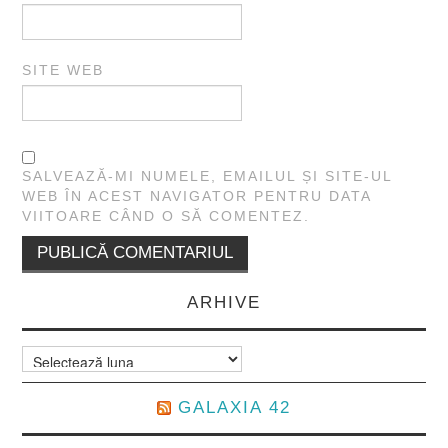
SITE WEB
SALVEAZĂ-MI NUMELE, EMAILUL ȘI SITE-UL
WEB ÎN ACEST NAVIGATOR PENTRU DATA
VIITOARE CÂND O SĂ COMENTEZ.
ARHIVE
Arhive
GALAXIA 42