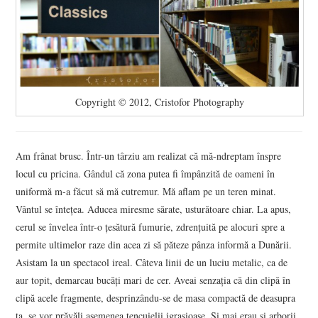
Copyright © 2012, Cristofor Photography
Am frânat brusc. Într-un târziu am realizat că mă-ndreptam înspre
locul cu pricina. Gândul că zona putea fi împânzită de oameni în
uniformă m-a făcut să mă cutremur. Mă aflam pe un teren minat.
Vântul se înteţea. Aducea miresme sărate, usturătoare chiar. La apus,
cerul se învelea într-o ţesătură fumurie, zdrenţuită pe alocuri spre a
permite ultimelor raze din acea zi să păteze pânza informă a Dunării.
Asistam la un spectacol ireal. Câteva linii de un luciu metalic, ca de
aur topit, demarcau bucăţi mari de cer. Aveai senzaţia că din clipă în
clipă acele fragmente, desprinzându-se de masa compactă de deasupra
ta, se vor prăvăli asemenea tencuielii igrasioase. Şi mai erau şi arborii