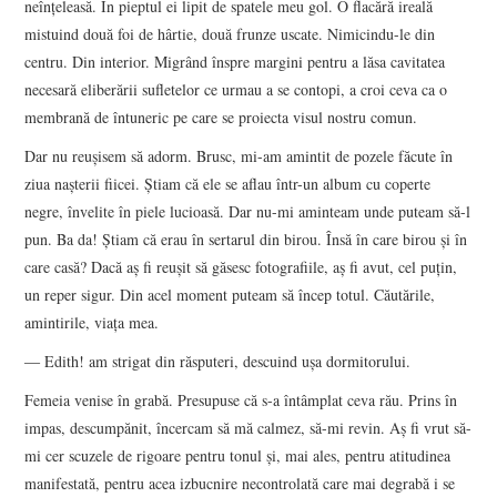
neînţeleasă. În pieptul ei lipit de spatele meu gol. O flacără ireală
mistuind două foi de hârtie, două frunze uscate. Nimicindu-le din
centru. Din interior. Migrând înspre margini pentru a lăsa cavitatea
necesară eliberării sufletelor ce urmau a se contopi, a croi ceva ca o
membrană de întuneric pe care se proiecta visul nostru comun.
Dar nu reuşisem să adorm. Brusc, mi-am amintit de pozele făcute în
ziua naşterii fiicei. Ştiam că ele se aflau într-un album cu coperte
negre, învelite în piele lucioasă. Dar nu-mi aminteam unde puteam să-l
pun. Ba da! Ştiam că erau în sertarul din birou. Însă în care birou şi în
care casă? Dacă aş fi reuşit să găsesc fotografiile, aş fi avut, cel puţin,
un reper sigur. Din acel moment puteam să încep totul. Căutările,
amintirile, viaţa mea.
― Edith! am strigat din răsputeri, descuind uşa dormitorului.
Femeia venise în grabă. Presupuse că s-a întâmplat ceva rău. Prins în
impas, descumpănit, încercam să mă calmez, să-mi revin. Aş fi vrut să-
mi cer scuzele de rigoare pentru tonul şi, mai ales, pentru atitudinea
manifestată, pentru acea izbucnire necontrolată care mai degrabă i se