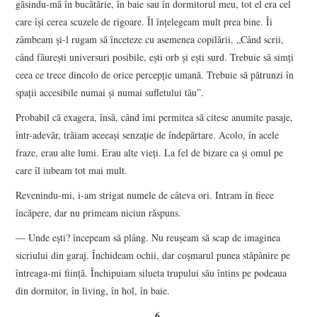
găsindu-mă în bucătărie, în baie sau în dormitorul meu, tot el era cel
care îşi cerea scuzele de rigoare. Îl înţelegeam mult prea bine. Îi
zâmbeam şi-l rugam să înceteze cu asemenea copilării. „Când scrii,
când făureşti universuri posibile, eşti orb şi eşti surd. Trebuie să simţi
ceea ce trece dincolo de orice percepţie umană. Trebuie să pătrunzi în
spaţii accesibile numai şi numai sufletului tău”.
Probabil că exagera, însă, când îmi permitea să citesc anumite pasaje,
într-adevăr, trăiam aceeaşi senzaţie de îndepărtare. Acolo, în acele
fraze, erau alte lumi. Erau alte vieţi. La fel de bizare ca şi omul pe
care îl iubeam tot mai mult.
Revenindu-mi, i-am strigat numele de câteva ori. Intram în fiece
încăpere, dar nu primeam niciun răspuns.
― Unde eşti? începeam să plâng. Nu reuşeam să scap de imaginea
sicriului din garaj. Închideam ochii, dar coşmarul punea stăpânire pe
întreaga-mi fiinţă. Închipuiam silueta trupului său întins pe podeaua
din dormitor, în living, în hol, în baie.
6.