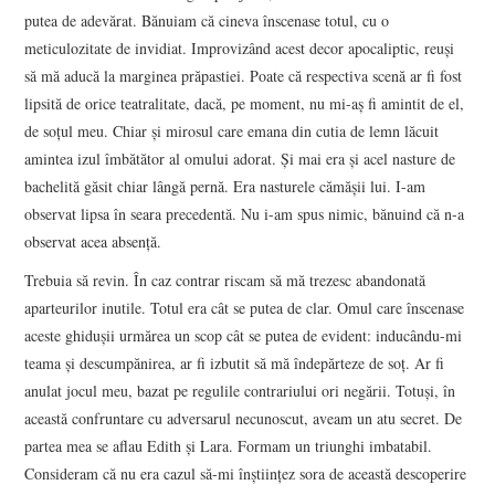
putea de adevărat. Bănuiam că cineva înscenase totul, cu o
meticulozitate de invidiat. Improvizând acest decor apocaliptic, reuşi
să mă aducă la marginea prăpastiei. Poate că respectiva scenă ar fi fost
lipsită de orice teatralitate, dacă, pe moment, nu mi-aş fi amintit de el,
de soţul meu. Chiar şi mirosul care emana din cutia de lemn lăcuit
amintea izul îmbătător al omului adorat. Şi mai era şi acel nasture de
bachelită găsit chiar lângă pernă. Era nasturele cămăşii lui. I-am
observat lipsa în seara precedentă. Nu i-am spus nimic, bănuind că n-a
observat acea absenţă.
Trebuia să revin. În caz contrar riscam să mă trezesc abandonată
aparteurilor inutile. Totul era cât se putea de clar. Omul care înscenase
aceste ghiduşii urmărea un scop cât se putea de evident: inducându-mi
teama şi descumpănirea, ar fi izbutit să mă îndepărteze de soţ. Ar fi
anulat jocul meu, bazat pe regulile contrariului ori negării. Totuşi, în
această confruntare cu adversarul necunoscut, aveam un atu secret. De
partea mea se aflau Edith şi Lara. Formam un triunghi imbatabil.
Consideram că nu era cazul să-mi înştiinţez sora de această descoperire