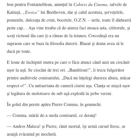
bon pentru Fontainebleau, anunţul în
Cahiers du Cinema
, salvele de
Katiuşă,
„Eroica”
lui Beethoven, dar şi calul acestuia, şerveţelele,
pomenile, dulceaţa de crini, bocetele, O.Z.N. – urile, toate îl dăduseră
peste cap… Aşa vine treaba că de-aiurea faci moaca asta, cititorule, şi
scoţi rictusul ăla care ţi-a rămas de la tetanos, Corcoduşă era un
supraom care se baza în filosofia durerii. Blazat şi demn avea să le
ducă pe toate.
E lesne de închipuit mutra pe care o făcu atunci când auzi un ciocănit
uşor la uşă. Se ciocăni de trei ori. „Banditism!”, îi trecu fulgerător
printre auditivele comisarului, „Dacă nu înţelegi durerea altuia, măcar
respect-o!”. Cu antiaeriana de cameră ciurui uşa. Clanţa se mişcă uşor
şi legătura de molotoave de sub uşă explodă în jerbe verzui.
În golul din perete apăru Pierre Comma, în genunchi.
― Comma, mârâi de-a surda comisarul, ce deranj!
― Andros Maleca! şi Pierre, rănit mortal, îşi urmă cursul firesc, se
aranjă zvâcnind pe mochetă.