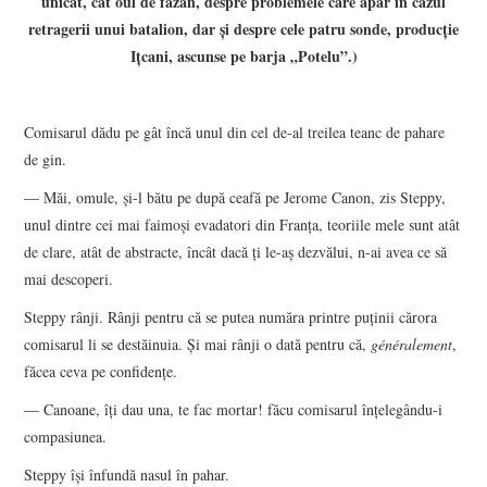
unicat, cât oul de fazan, despre problemele care apar în cazul
retragerii unui batalion, dar şi despre cele patru sonde, producţie
POVESTIRI SCURTE
Iţcani, ascunse pe barja „Potelu”.)
VIZIUNI ȘI SPECTRE
Comisarul dădu pe gât încă unul din cel de-al treilea teanc de pahare
de gin.
CONTRAPAGINI
― Măi, omule, şi-l bătu pe după ceafă pe Jerome Canon, zis Steppy,
CARTE & FILM
unul dintre cei mai faimoşi evadatori din Franţa, teoriile mele sunt atât
de clare, atât de abstracte, încât dacă ţi le-aş dezvălui, n-ai avea ce să
RECENZII DE CARTE
mai descoperi.
Steppy rânji. Rânji pentru că se putea număra printre puţinii cărora
SUSPANS
comisarul li se destăinuia. Şi mai rânji o dată pentru că,
généralement
,
făcea ceva pe confidenţe.
CRONICI DE FILM
― Canoane, îţi dau una, te fac mortar! făcu comisarul înţelegându-i
compasiunea.
INTERVIU
Steppy îşi înfundă nasul în pahar.