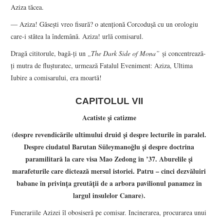
Aziza tăcea.
― Aziza! Găseşti vreo fisură? o atenţionă Corcoduşă cu un orologiu
care-i stătea la îndemână. Aziza! urlă comisarul.
Dragă cititorule, bagă-ţi un
„The Dark Side of Mona”
şi concentrează-
ţi mutra de fluşturatec, urmează Fatalul Eveniment: Aziza, Ultima
Iubire a comisarului, era moartă!
CAPITOLUL VII
Acatiste şi catizme
(despre revendicările ultimului druid şi despre lecturile în paralel.
Despre ciudatul
Barutan Süleymanoğlu
şi despre doctrina
paramilitară la care visa Mao Zedong în
’37. Aburelile şi
marafeturile care dictează mersul istoriei. Patru – cinci dezvăluiri
babane în privinţa greutăţii de a arbora pavilionul panamez în
largul insulelor Canare).
Funerariile Azizei îl obosiseră pe comisar. Incinerarea, procurarea unui