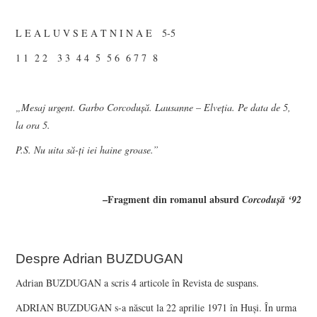
L E A L U V S E A T N I N A E 5-5
1 1 2 2 3 3 4 4 5 5 6 6 7 7 8
„Mesaj urgent. Garbo Corcoduşă. Lausanne – Elveţia. Pe data de 5,
la ora 5.
P.S. Nu uita să-ţi iei haine groase.”
–Fragment din romanul absurd
Corcoduşă
‘92
Despre Adrian BUZDUGAN
Adrian BUZDUGAN a scris 4 articole în Revista de suspans.
ADRIAN BUZDUGAN s-a născut la 22 aprilie 1971 în Huşi. În urma