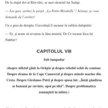
De la etajul doi al Ritz-ului, se auzi răcnetul lui Sadap:
―
Les gars, arrêtez le projet „La Petite Mirabelle”! Sérieux, je vous
demande de l
’arrêter!
Cu o grea de dreapta, Corcoduşă îl ascunse în rufăria dulapului:
― Ei, şi acum să revenim la lâna noastră, De Ce tocmai fiica lui
Nahbar?
CAPITOLUL VIII
Sub lampadar
(despre stiletul găsit la Orăştie şi despre rebelul ochit de comisar.
Despre drama de la Cape Canaveral şi despre minele marine din
Creta. Despre Girolamo Putti şi despre spusa lui: „Întâi gândirea
se bazează pe cuvinte, apoi pe idei”. Despre problematica
renunţării în iubire.)