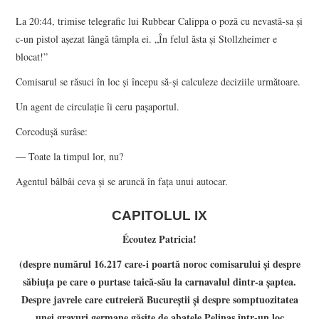
La 20:44, trimise telegrafic lui Rubbear Calippa o poză cu nevastă-sa şi
c-un pistol aşezat lângă tâmpla ei. „În felul ăsta şi Stollzheimer e
blocat!”
Comisarul se răsuci în loc şi începu să-şi calculeze deciziile următoare.
Un agent de circulaţie îi ceru paşaportul.
Corcoduşă surâse:
― Toate la timpul lor, nu?
Agentul bâlbâi ceva şi se aruncă în faţa unui autocar.
CAPITOLUL IX
Écoutez Patricia!
(despre numărul 16.217 care-i poartă noroc comisarului şi despre
săbiuţa pe care o purtase taică-său la carnavalul dintr-a şaptea.
Despre javrele care cutreieră Bucureştii şi despre somptuozitatea
unei gravuri germane găsite de abatele Pelinas într-un loc