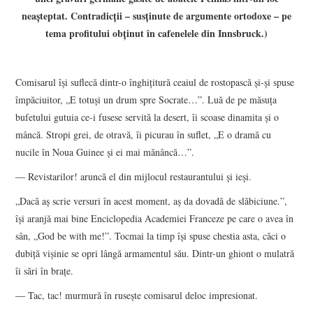
neaşteptat. Contradicţii – susţinute de argumente ortodoxe – pe
tema profitului obţinut în cafenelele din Innsbruck.)
Comisarul îşi suflecă dintr-o înghiţitură ceaiul de rostopască şi-şi spuse
împăciuitor, „E totuşi un drum spre Socrate…”. Luă de pe măsuţa
bufetului gutuia ce-i fusese servită la desert, îi scoase dinamita şi o
mâncă. Stropi grei, de otravă, îi picurau în suflet, „E o dramă cu
nucile în Noua Guinee şi ei mai mănâncă…”.
― Revistarilor! aruncă el din mijlocul restaurantului şi ieşi.
„Dacă aş scrie versuri în acest moment, aş da dovadă de slăbiciune.”,
îşi aranjă mai bine Enciclopedia Academiei Franceze pe care o avea în
sân, „God be with me!”. Tocmai la timp îşi spuse chestia asta, căci o
dubiţă vişinie se opri lângă armamentul său. Dintr-un ghiont o mulatră
îi sări în braţe.
― Tac, tac! murmură în ruseşte comisarul deloc impresionat.