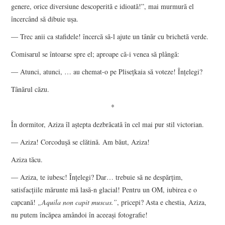
genere, orice diversiune descoperită e idioată!”, mai murmură el
încercând să dibuie uşa.
― Trec anii ca stafidele! încercă să-l ajute un tânăr cu brichetă verde.
Comisarul se întoarse spre el; aproape că-i venea să plângă:
― Atunci, atunci, … au chemat-o pe Pliseţkaia să voteze! Înţelegi?
Tânărul căzu.
*
În dormitor, Aziza îl aştepta dezbrăcată în cel mai pur stil victorian.
― Aziza! Corcoduşă se clătină. Am băut, Aziza!
Aziza tăcu.
― Aziza, te iubesc! Înţelegi? Dar… trebuie să ne despărţim,
satisfacţiile mărunte mă lasă-n glacial! Pentru un OM, iubirea e o
capcană!
„Aquila non capit muscas.”
, pricepi? Asta e chestia, Aziza,
nu putem încăpea amândoi în aceeaşi fotografie!