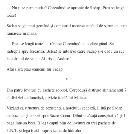
― Nu ţi se pare ciudat? Corcoduşă se apropie de Sadap. Prea se leagă
toate!
Sadap se ghemui gemând şi comisarul ascunse capătul de scaun cu care
rămăsese în mână.
― Prea se leagă toate!… rămase Corcoduşă cu acelaşi gând. Se
îndreptă spre fereastră. Belea! se întoarse către Sadap şi-i dădu un şut
la cofrajul de voiaj: Ai trişat, Andros!
Afară aşteptau oamenii lui Sadap.
*
Din patru lovituri cu rachete sol-sol, Corcoduşă distruse aliniamentul 7
al diviziei de lunetişti, divizie fidelă lui Maleca.
Văzând că structura de rezistenţă a hotelului cedează, îl luă pe Sadap
de bocanci şi coborî spre Sacré-Coeur. Dibui o căsuţă conspirativă şi-l
băgă într-un beci. Îi legă capul plin de lovituri cu trei pachete de
T.N.T. şi legă toată improvizaţia de hidrofor.