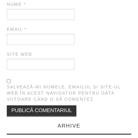
NUME
*
EMAIL
*
SITE WEB
SALVEAZĂ-MI NUMELE, EMAILUL ȘI SITE-UL
WEB ÎN ACEST NAVIGATOR PENTRU DATA
VIITOARE CÂND O SĂ COMENTEZ.
ARHIVE