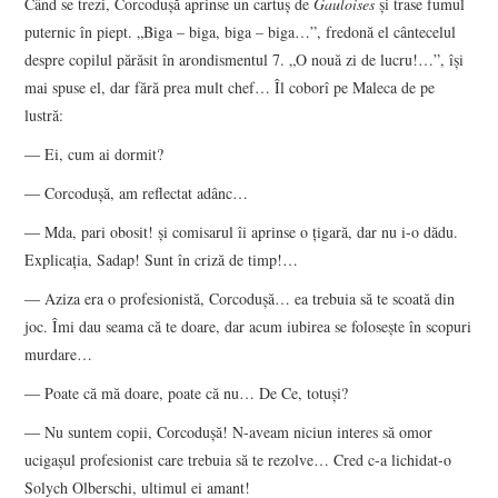
Când se trezi, Corcoduşă aprinse un cartuş de
Gauloises
şi trase fumul
puternic în piept. „Biga – biga, biga – biga…”, fredonă el cântecelul
despre copilul părăsit în arondismentul 7. „O nouă zi de lucru!…”, îşi
mai spuse el, dar fără prea mult chef… Îl coborî pe Maleca de pe
lustră:
― Ei, cum ai dormit?
― Corcoduşă, am reflectat adânc…
― Mda, pari obosit! şi comisarul îi aprinse o ţigară, dar nu i-o dădu.
Explicaţia, Sadap! Sunt în criză de timp!…
― Aziza era o profesionistă, Corcoduşă… ea trebuia să te scoată din
joc. Îmi dau seama că te doare, dar acum iubirea se foloseşte în scopuri
murdare…
― Poate că mă doare, poate că nu… De Ce, totuşi?
― Nu suntem copii, Corcoduşă! N-aveam niciun interes să omor
ucigaşul profesionist care trebuia să te rezolve… Cred c-a lichidat-o
Solych Olberschi, ultimul ei amant!