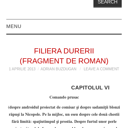
MENU
EDITORIAL
FILIERA DURERII
PROZĂ
(FRAGMENT DE ROMAN)
POVESTIRI
1 APRILIE 2013
ADRIAN BUZDUGAN
LEAVE A COMMENT
NUVELE
CAPITOLUL VI
Comando prusac
FOILETON
(despre androidul proiectat de comisar şi despre sadamiţii blonzi
FRAGMENT DE
răpuşi la Nicopole. Pe la mijloc, un eseu despre cele două chestii
fără limită: spaţiutimpul şi prostia. Despre furtul unor perle
ROMAN