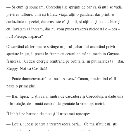
DOSAR DE IDEI
― Şi cum îţi spuneam, Corcoduşă se sprijini de bar ca să nu i se vadă
privirea tulbure, unii îşi trăiesc viaţa, alţii o gândesc, dar printr-o
PROFIL
curiozitate a speciei, dureros este că şi unii, şi alţii… şi poate chiar şi
eu, învăţăm să înotăm, dar nu vom putea traversa niciodată o – cea –
ESEU
nul! Pricepi, năpârcă?
Observând că Jerome se strânge în jurul paharului aruncând priviri
RUBRICI DE AUTOR
speriate în jur, îl pocni în frunte cu ceasul de mână, made in Guyana
franceză. „Cedezi energie reintrând pe orbita ta, în puţinătatea ta!” Băi,
NUMĂRUL 48 /
Steppy, Noi-ca Cos-tică!
MARTIE 2018
― Poate dumneavoastră, eu nu… se scuză Canon, presimţind că îl
paşte o primejdie.
NUMĂRUL 49 /
― Băi, lipici, tu ştii că ai mutră de cascador? şi Corcoduşă îi dădu una
prin rotaţie, de-i mută centrul de greutate la vreo opt metri.
APRILIE 2018
Îl înhăţă pe barman de cioc şi îl trase mai aproape:
― Louis, iubesc pentru a treisprezecea oară… Ce mă sfătuieşti, ştii