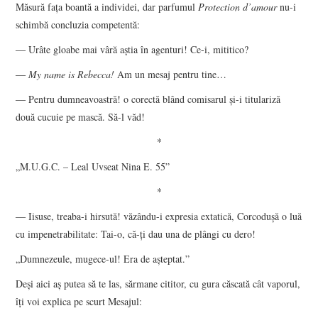
Măsură faţa boantă a individei, dar parfumul
Protection d
’amour
nu-i
schimbă concluzia competentă:
― Urâte gloabe mai vâră aştia în agenturi! Ce-i, mititico?
―
My name is Rebecca!
Am un mesaj pentru tine…
― Pentru dumneavoastră! o corectă blând comisarul şi-i titulariză
două cucuie pe mască. Să-l văd!
*
„M.U.G.C. – Leal Uvseat Nina E. 55”
*
― Iisuse, treaba-i hirsută! văzându-i expresia extatică, Corcoduşă o luă
cu impenetrabilitate: Tai-o, că-ţi dau una de plângi cu dero!
„Dumnezeule, mugece-ul! Era de aşteptat.”
Deşi aici aş putea să te las, sărmane cititor, cu gura căscată cât vaporul,
îţi voi explica pe scurt Mesajul: