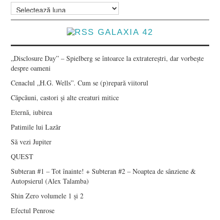
Arhive
GALAXIA 42
„Disclosure Day” – Spielberg se întoarce la extratereștri, dar vorbește
despre oameni
Cenaclul „H.G. Wells”. Cum se (p)repară viitorul
Căpcăuni, castori și alte creaturi mitice
Eternă, iubirea
Patimile lui Lazăr
Să vezi Jupiter
QUEST
Subteran #1 – Tot înainte! + Subteran #2 – Noaptea de sânziene &
Autopsierul (Alex Talamba)
Shin Zero volumele 1 și 2
Efectul Penrose