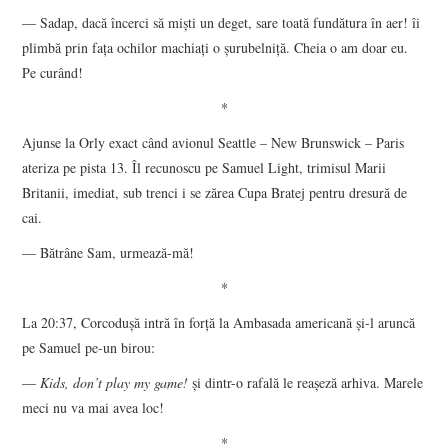
― Sadap, dacă încerci să mişti un deget, sare toată fundătura în aer! îi
plimbă prin faţa ochilor machiaţi o şurubelniţă. Cheia o am doar eu.
Pe curând!
*
Ajunse la Orly exact când avionul Seattle – New Brunswick – Paris
ateriza pe pista 13. Îl recunoscu pe Samuel Light, trimisul Marii
Britanii, imediat, sub trenci i se zărea Cupa Bratej pentru dresură de
cai.
― Bătrâne Sam, urmează-mă!
*
La 20:37, Corcoduşă intră în forţă la Ambasada americană şi-l aruncă
pe Samuel pe-un birou:
―
Kids, don’t play my game!
şi dintr-o rafală le reaşeză arhiva. Marele
meci nu va mai avea loc!
*