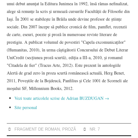
unui debut anunțat la Editura Junimea în 1992, însă rămas nefinalizat,
alege să renunţe la scris şi urmează cursurile Facultăţii de Filosofie din
Iaşi. În 2001 se stabileşte în Brăila unde devine profesor de ştiinţe
sociale. Din 2007 începe să publice cronică de film, pamflet, recenzii
de carte, eseuri, poezie și proză în numeroase reviste literare de
prestigiu. A publicat volumul de povestiri "Capela excomunicaţilor"
(Humanitas, 2010), în urma câştigătorii Concursului de Debut Literar
UniCredit (secţiunea proză scurtă), ediţia a III-a, 2010, şi romanul
"Citadela de fier" (Tracus Arte, 2012). Este prezent în antologiile
Alertă de grad zero în proza scurtă românească actuală, Herg Benet,
2011, Poveştile de la Bojdeucă, Panfilius și Cele 1001 de Scorneli ale
moșului SF, Millennium Books, 2012.
Vezi toate articolele scrise de Adrian BUZDUGAN
→
Site personal
FRAGMENT DE ROMAN
,
PROZĂ
NR. 7