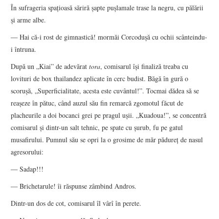
În sufrageria spaţioasă săriră şapte puşlamale trase la negru, cu pălării
şi arme albe.
― Hai că-i rost de gimnastică! mormăi Corcoduşă cu ochii scânteindu-
i întruna.
După un „Kiai” de adevărat
tora
, comisarul îşi finaliză treaba cu
lovituri de box thailandez aplicate în cerc budist. Băgă în gură o
scoruşă, „Superficialitate, acesta este cuvântul!”. Tocmai dădea să se
reaşeze în pătuc, când auzul său fin remarcă zgomotul făcut de
placheurile a doi bocanci grei pe pragul uşii. „Kuadoua!”, se concentră
comisarul şi dintr-un salt tehnic, pe spate cu şurub, fu pe gatul
musafirului. Pumnul său se opri la o grosime de măr pădureţ de nasul
agresorului:
― Sadap!!!
― Brichetarule! îi răspunse zâmbind Andros.
Dintr-un dos de cot, comisarul îl vârî în perete.