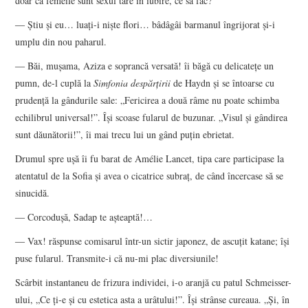
doar că femeile sunt sexul tare în iubire, ce să fac?
― Ştiu şi eu… luaţi-i nişte flori… bâdâgâi barmanul îngrijorat şi-i
umplu din nou paharul.
― Băi, muşama, Aziza e soprancă versată! îi băgă cu delicateţe un
pumn, de-l cuplă la
Simfonia despărţirii
de Haydn şi se întoarse cu
prudenţă la gândurile sale: „Fericirea a două râme nu poate schimba
echilibrul universal!”. Îşi scoase fularul de buzunar. „Visul şi gândirea
sunt dăunătorii!”, îi mai trecu lui un gând puţin ebrietat.
Drumul spre uşă îi fu barat de Amélie Lancet, tipa care participase la
atentatul de la Sofia şi avea o cicatrice subraţ, de când încercase să se
sinucidă.
― Corcoduşă, Sadap te aşteaptă!…
― Vax! răspunse comisarul într-un sictir japonez, de ascuţit katane; îşi
puse fularul. Transmite-i că nu-mi plac diversiunile!
Scârbit instantaneu de frizura individei, i-o aranjă cu patul Schmeisser-
ului, „Ce ţi-e şi cu estetica asta a urâtului!”. Îşi strânse cureaua. „Şi, în