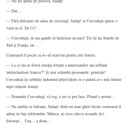
― Nu-mi spune pe poreclă, Sadap!
― Dar…
― Fără dulceţuri de-astea de cercetaşă, Sadap! şi Corcoduşă sparse o
vază cu el. De Ce?
― Corcoduşă, m-am gandit să încheiem un pact! Ţie îţi las Statele de
Sud şi Franţa, iar…
Comisarul îl pocni cu
bo
-ul rezervat pentru zile festive:
― La ce mi-ar folosi emoţia forţată a americanilor sau ieftinul
intelectualism francez?! Şi mai schimbă persoanele, generale!
Corcoduşă îşi sublinie îndemnul plurivalent cu o palmă ce-i mai întinse
niţel ridurile frunţii.
― Domnule Corcoduşă, vă rog, e tot ce pot face, Planul e pornit…
― Nu umbla cu baloane, Sadap! dintr-un mae-gheri biciut comisarul îl
aduse în faţa telefonului. Maleca, ai circa câteva secunde să-l
foloseşti… Una… a doua…