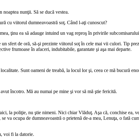
în noaptea nunţii. Să se ducă vestea.
ură cu viitorul dumneavoastră soţ. Când l-aţi cunoscut?
a, ţinu ea să adauge intuind un vag reproş în privirile subcomisarului
n sfert de oră, să-şi prezinte viitorul soţ în cele mai vii culori. Tip pr
ctive frumoase în afaceri, indubitabile, garantate şi aşa mai departe.
 localitate. Sunt oameni de treabă, la locul lor şi, ceea ce mă bucură en
vut încotro. Mă au numai pe mine şi vor să mă ştie fericită.
, la poliţie, nu ştie nimeni. Nici chiar Vlăduţ. Aşa că, conchise ea, veţ
r, se va ocupa de dumneavoastră o prietenă de-a mea, Lenuţa, o fată cumi
voi fi la datorie.