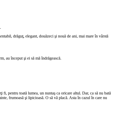
.
ezentabil, drăguţ, elegant, douăzeci şi nouă de ani, mai mare în vârstă
orm, au început şi ei să mă îndrăgească.
i fi, pentru toată lumea, un nuntaş ca oricare altul. Dar, ca să nu bată
nte, frumoasă şi lipicioasă. O să vă placă. Asta în cazul în care nu