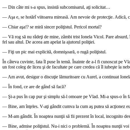
— Din câte mi s-a spus, insistă subcomisarul, aţi solicitat…
— Aşa e, se hotărî viitoarea mireasă. Am nevoie de protecţie. Adică, c
— Chiar aşa!? se miră sincer poliţistul. Pericol mortal?
— Vă rog să nu râdeţi de mine, zâmbi trist Ionela Vicol. Pare absurd, î
fel sau altul. De aceea am apelat la ajutorul poliţiei.
— Fiţi un pic mai explicită, domnişoară, o rugă poliţistul.
În câteva cuvinte, fata îl puse în temă. Înainte de a-l fi cunoscut pe V
un fost coleg de liceu şi de facultate pe care credea că îl iubeşte la n
— Am avut, desigur o discuţie lămuritoare cu Aurel, a continuat Ionela
— În fond, ce are de gând să facă?
— Şi-a pus în cap pur şi simplu să-l omoare pe Vlad. Mi-a spus-o în faţă
— Bine, am înţeles. V-aţi gândit cumva la cum aş putea să acţionez eu, î
— M-am gândit. În noaptea nunţii să fii prezent în local, incognito desig
— Bine, admise poliţistul. Nu-i nici o problemă. În noaptea nunţii voi f