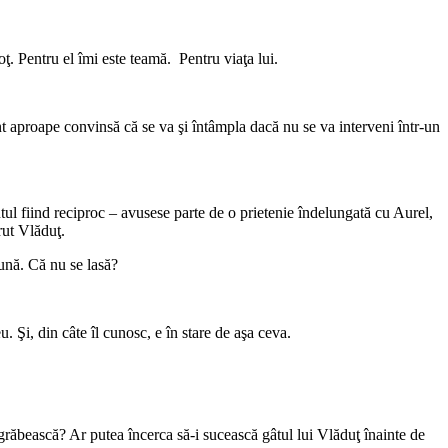
. Pentru el îmi este teamă. Pentru viaţa lui.
nt aproape convinsă că se va şi întâmpla dacă nu se va interveni într-un
ntul fiind reciproc – avusese parte de o prietenie îndelungată cu Aurel,
rut Vlăduţ.
bună. Că nu se lasă?
 Şi, din câte îl cunosc, e în stare de aşa ceva.
 grăbească? Ar putea încerca să-i sucească gâtul lui Vlăduţ înainte de