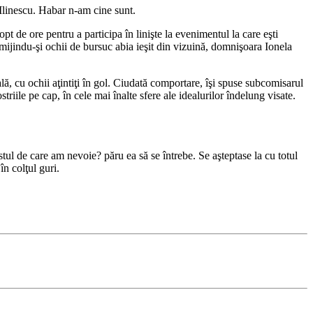
Ilinescu. Habar n-am cine sunt.
t de ore pentru a participa în linişte la evenimentul la care eşti
a mijindu-şi ochii de bursuc abia ieşit din vizuină, domnişoara Ionela
, cu ochii aţintiţi în gol. Ciudată comportare, îşi spuse subcomisarul
triile pe cap, în cele mai înalte sfere ale idealurilor îndelung visate.
stul de care am nevoie? păru ea să se întrebe. Se aşteptase la cu totul
în colţul guri.