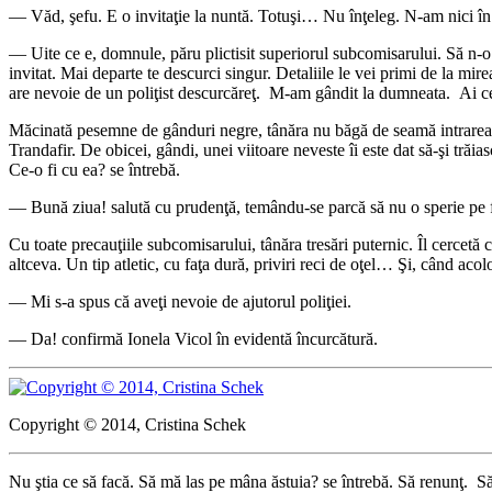
— Văd, şefu. E o invitaţie la nuntă. Totuşi… Nu înţeleg. N-am nici în
— Uite ce e, domnule, păru plictisit superiorul subcomisarului. Să n-o m
invitat. Mai departe te descurci singur. Detaliile le vei primi de la mi
are nevoie de un poliţist descurcăreţ. M-am gândit la dumneata. Ai c
Măcinată pesemne de gânduri negre, tânăra nu băgă de seamă intrarea în
Trandafir. De obicei, gândi, unei viitoare neveste îi este dat să-şi trăia
Ce-o fi cu ea? se întrebă.
— Bună ziua! salută cu prudenţă, temându-se parcă să nu o sperie pe f
Cu toate precauţiile subcomisarului, tânăra tresări puternic. Îl cercetă 
altceva. Un tip atletic, cu faţa dură, priviri reci de oţel… Şi, când aco
— Mi s-a spus că aveţi nevoie de ajutorul poliţiei.
— Da! confirmă Ionela Vicol în evidentă încurcătură.
Copyright © 2014, Cristina Schek
Nu ştia ce să facă. Să mă las pe mâna ăstuia? se întrebă. Să renunţ. Să