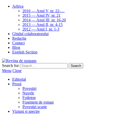
Arhiva
2016 — Anul V, nr. 22-…
2015 — Anul IV, nr. 21
2014 — Anul III, nr. 16-20
2013 — Anul II, nr. 4-15
2012 — Anul I, nr. 1-3
Ghidul colaboratorului
Redacţia
Contact
Blog
English Section
Search for:
Menu
Close
Editorial
Proză
Povestiri
Nuvele
Foileton
Fragment de roman
Povestiri scurte
Viziuni și spectre