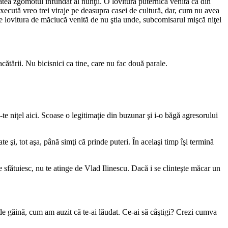
ătea zgomotul înfundat al nunţii. O lovitură puternică venită ca din
, execută vreo trei viraje pe deasupra casei de cultură, dar, cum nu avea
sese lovitura de măciucă venită de nu ştia unde, subcomisarul mişcă niţel
cătării. Nu bicisnici ca tine, care nu fac două parale.
te niţel aici. Scoase o legitimaţie din buzunar şi i-o băgă agresorului
te şi, tot aşa, până simţi că prinde puteri. În acelaşi timp îşi termină
 sfătuiesc, nu te atinge de Vlad Ilinescu. Dacă i se clinteşte măcar un
i de găină, cum am auzit că te-ai lăudat. Ce-ai să câştigi? Crezi cumva