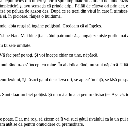
că neputincios din umeri şi porni spre impunătorul edificiu de unde răzb
 împleticiră şi avu senzaţia că prinde aripi. Fâlfâi de câteva ori prin aer
ateriză pe peluza de gazon des. După ce se trezi din visul în care îl trimi
ă el, în picioare, rânjea o huidumă.
, abia reuşi să îngâne poliţistul. Credeam că ai înţeles.
l pe Nae. Mai bine ţi-ai sfătui patronul să-şi angajeze nişte gorile mai a
u buzele umflate.
ă fac praf pe toţi. Şi voi începe chiar cu tine, năpârcă.
mul rând n-o să începi cu mine. În al doilea rând, nu sunt năpârcă. Uită-
uflexiuni, îşi răsuci gâtul de câteva ori, se aplecă în faţă, se lăsă pe spa
nt doar un biet poliţist. Şi nu mă aflu aici pentru distracţie. Aşa că, te
e poate. Dar, mă rog, să zicem că îi vei suci gâtul rivalului ca la un pu
 Cam atât se dă pentru omucidere cu premeditare.