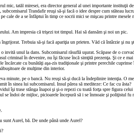
l mic, tatăl miresei, era director general al unei importante instituţii dec
ă, subcomisarul Trandafir reuşi să-şi facă o idee despre cum stăteau lucrur
l pe cale de a se înfăptui în timp ce socrii mici se mişcau printre mesel
lui. Am impresia că trişezi tot timpul. Hai să dansăm şi noi un pic.
îngrijorat. Trebuia să-şi facă apariţia un prieten. Văd că întârzie şi nu ş
ipe o invită unul la dans. Subcomisarul răsuflă uşurat. Scăpase de o corv
usul criminal în devenire, nu îşi făcuse încă simţită prezenţa. Şi ce e mai 
e încărcate cu bunătăţi aşa-zis tradiţionale şi printre perechile cuprinse î
ăbuşitoare de mulţime din interior.
eva minute, pe o bancă. Nu reuşi să-şi ducă la îndeplinire intenţia. O meng
mit în sinea lui subcomisarul. Insul părea să mediteze: Ce fac cu ăsta? 
vidul îşi trase stânga înapoi şi şi-o repezi cu toată forţa spre figura cel
 se îndoi de mijloc, picioarele începură să i se înmoaie şi poliţistul fu n
e.
nu sunt Aurel, bă. De unde până unde Aurel?
i?