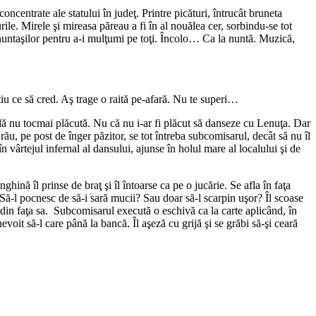
oncentrate ale statului în judeţ. Printre picături, întrucât bruneta
ile. Mirele şi mireasa păreau a fi în al nouălea cer, sorbindu-se tot
e nuntaşilor pentru a-i mulţumi pe toţi. Încolo… Ca la nuntă. Muzică,
tiu ce să cred. Aş trage o raită pe-afară. Nu te superi…
adă nu tocmai plăcută. Nu că nu i-ar fi plăcut să danseze cu Lenuţa. Dar
rău, pe post de înger păzitor, se tot întreba subcomisarul, decât să nu îl
n vârtejul infernal al dansului, ajunse în holul mare al localului şi de
hină îl prinse de braţ şi îl întoarse ca pe o jucărie. Se afla în faţa
Să-l pocnesc de să-i sară mucii? Sau doar să-l scarpin uşor? Îl scoase
ui din faţa sa. Subcomisarul execută o eschivă ca la carte aplicând, în
evoit să-l care până la bancă. Îl aşeză cu grijă şi se grăbi să-şi ceară