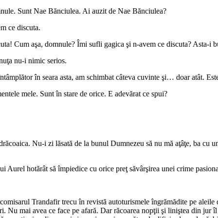
domnule. Sunt Nae Bănciulea. Ai auzit de Nae Bănciulea?
em ce discuta.
cuta! Cum aşa, domnule? Îmi sufli gagica şi n-avem ce discuta? Asta-i b
enuţa nu-i nimic serios.
âmplător în seara asta, am schimbat câteva cuvinte şi… doar atât. Este, 
tele mele. Sunt în stare de orice. E adevărat ce spui?
, drăcoaica. Nu-i zi lăsată de la bunul Dumnezeu să nu mă aţâţe, ba cu un
ui Aurel hotărât să împiedice cu orice preţ săvârşirea unei crime pasiona
sarul Trandafir trecu în revistă autoturismele îngrămădite pe aleile din
u mai avea ce face pe afară. Dar răcoarea nopţii şi liniştea din jur îl fă