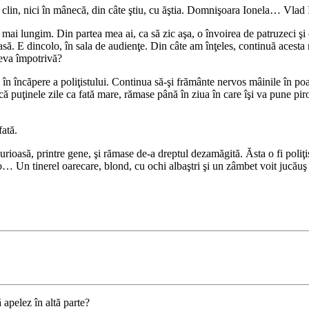
 clin, nici în mânecă, din câte ştiu, cu ăştia. Domnişoara Ionela… Vlad 
ai lungim. Din partea mea ai, ca să zic aşa, o învoirea de patruzeci şi op
reasă. E dincolo, în sala de audienţe. Din câte am înţeles, continuă acest
eva împotrivă?
 încăpere a poliţistului. Continua să-şi frământe nervos mâinile în poală
scă puţinele zile ca fată mare, rămase până în ziua în care îşi va pune piros
ată.
curioasă, printre gene, şi rămase de-a dreptul dezamăgită. Ăsta o fi poliţi
lo… Un tinerel oarecare, blond, cu ochi albaştri şi un zâmbet voit jucăuş 
 apelez în altă parte?