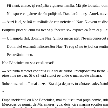
— Fii atent, amice, îşi recăpăta vigoarea namila. Mă ştie tot satul, 
— Nu, spuse cu părere de rău poliţistul. Dar, dacă nu eşti Aurel, n-av
— Auzi la el, se luă cu mâinile de cap nefericitul Nae. N-avem ce dis
Poliţistul pricepu cum stă treaba şi încercă să-i explice că între el şi L
— Un simplu flirt, domnule Nae. Şi nici măcar atât. Ne-am cunoscut înt
— Domnule! exclamă neîncrezător Nae. Te rog să nu te joci cu sentimen
— Pe cuvântul meu.
Nae Bănciulea nu ştia ce să creadă.
— Afurisită femeie! continuă el la fel de furios. Intenţionat mă fierbe
pirostriile pe cap. Şi-o să văd atunci pe unde-o mai scoate cămaşa.
Subcomisarul nu îl mai auzea. Era deja departe, în căutarea adevăratul
*
După incidentul cu Nae Bănciulea, mai mult sau mai puţin comic, subcomi
Mercedes cu număr de Maramureş. Ştia, deja, că e maşina socrilor mari. N