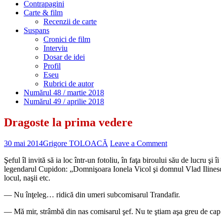
Contrapagini
Carte & film
Recenzii de carte
Suspans
Cronici de film
Interviu
Dosar de idei
Profil
Eseu
Rubrici de autor
Numărul 48 / martie 2018
Numărul 49 / aprilie 2018
Dragoste la prima vedere
30 mai 2014
Grigore TOLOACĂ
Leave a Comment
Şeful îl invită să ia loc într-un fotoliu, în faţa biroului său de lucru şi
legendarul Cupidon: „Domnişoara Ionela Vicol şi domnul Vlad Ilinescu 
locul, naşii etc.
— Nu înţeleg… ridică din umeri subcomisarul Trandafir.
— Mă mir, strâmbă din nas comisarul şef. Nu te ştiam aşa greu de cap. 