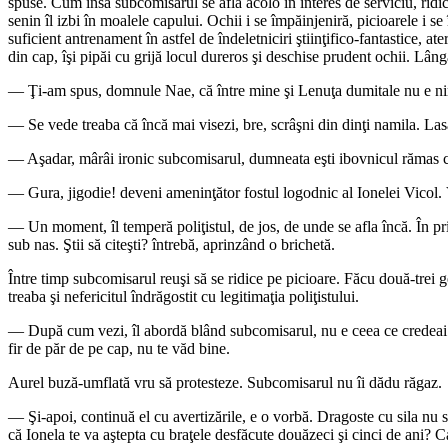
spuse. Cum însă subcomisarul se afla acolo în interes de serviciu, ridi
senin îl izbi în moalele capului. Ochii i se împăinjeniră, picioarele i se
suficient antrenament în astfel de îndeletniciri ştiinţifico-fantastice, 
din cap, îşi pipăi cu grijă locul dureros şi deschise prudent ochii. Lâng
— Ţi-am spus, domnule Nae, că între mine şi Lenuţa dumitale nu e nimic
— Se vede treaba că încă mai visezi, bre, scrâşni din dinţi namila. Lasă-
— Aşadar, mârâi ironic subcomisarul, dumneata eşti ibovnicul rămas c
— Gura, jigodie! deveni ameninţător fostul logodnic al Ionelei Vicol. V
— Un moment, îl temperă poliţistul, de jos, de unde se afla încă. În pri
sub nas. Ştii să citeşti? întrebă, aprinzând o brichetă.
Între timp subcomisarul reuşi să se ridice pe picioare. Făcu două-trei gen
treaba şi nefericitul îndrăgostit cu legitimaţia poliţistului.
— După cum vezi, îl abordă blând subcomisarul, nu e ceea ce credeai. Su
fir de păr de pe cap, nu te văd bine.
Aurel buză-umflată vru să protesteze. Subcomisarul nu îi dădu răgaz.
— Şi-apoi, continuă el cu avertizările, e o vorbă. Dragoste cu sila nu s
că Ionela te va aştepta cu braţele desfăcute douăzeci şi cinci de ani?