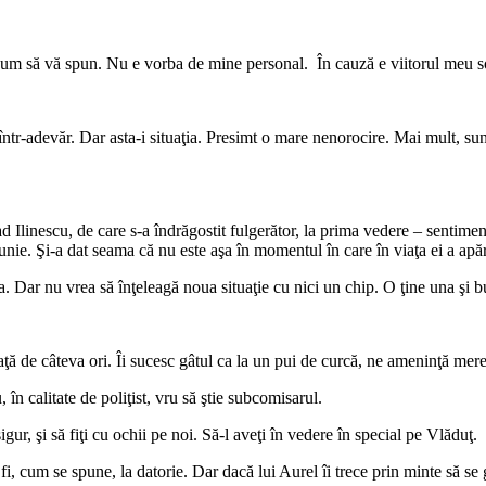
um să vă spun. Nu e vorba de mine personal. În cauză e viitorul meu soţ
ntr-adevăr. Dar asta-i situaţia. Presimt o mare nenorocire. Mai mult, su
lad Ilinescu, de care s-a îndrăgostit fulgerător, la prima vedere – sentime
ebunie. Şi-a dat seama că nu este aşa în momentul în care în viaţa ei a apă
. Dar nu vrea să înţeleagă noua situaţie cu nici un chip. O ţine una şi 
 de câteva ori. Îi sucesc gâtul ca la un pui de curcă, ne ameninţă mereu.
n calitate de poliţist, vru să ştie subcomisarul.
ur, şi să fiţi cu ochii pe noi. Să-l aveţi în vedere în special pe Vlăduţ.
i, cum se spune, la datorie. Dar dacă lui Aurel îi trece prin minte să se