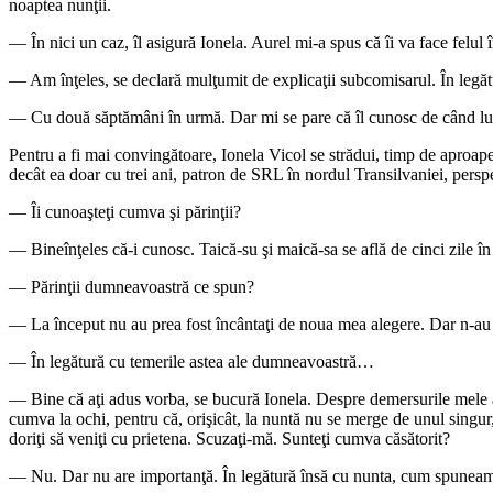
noaptea nunţii.
— În nici un caz, îl asigură Ionela. Aurel mi-a spus că îi va face felul 
— Am înţeles, se declară mulţumit de explicaţii subcomisarul. În legăt
— Cu două săptămâni în urmă. Dar mi se pare că îl cunosc de când lume
Pentru a fi mai convingătoare, Ionela Vicol se strădui, timp de aproape u
decât ea doar cu trei ani, patron de SRL în nordul Transilvaniei, perspe
— Îi cunoaşteţi cumva şi părinţii?
— Bineînţeles că-i cunosc. Taică-su şi maică-sa se află de cinci zile în
— Părinţii dumneavoastră ce spun?
— La început nu au prea fost încântaţi de noua mea alegere. Dar n-au a
— În legătură cu temerile astea ale dumneavoastră…
— Bine că aţi adus vorba, se bucură Ionela. Despre demersurile mele aici
cumva la ochi, pentru că, orişicât, la nuntă nu se merge de unul singu
doriţi să veniţi cu prietena. Scuzaţi-mă. Sunteţi cumva căsătorit?
— Nu. Dar nu are importanţă. În legătură însă cu nunta, cum spuneam, 