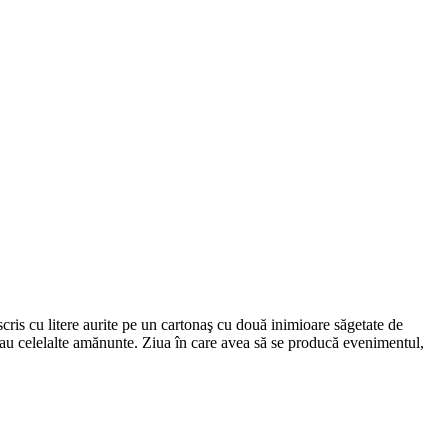
ul scris cu litere aurite pe un cartonaş cu două inimioare săgetate de
au celelalte amănunte. Ziua în care avea să se producă evenimentul,