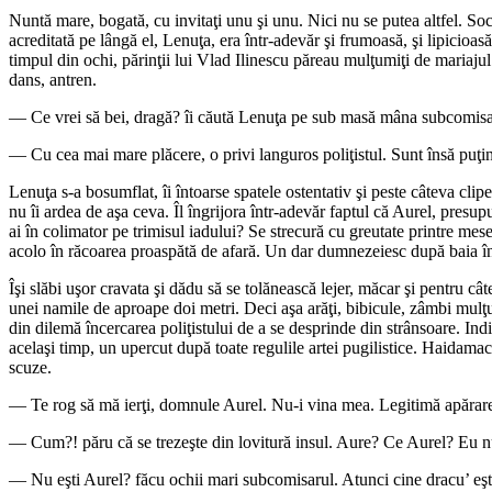
Nuntă mare, bogată, cu invitaţi unu şi unu. Nici nu se putea altfel. Socru
acreditată pe lângă el, Lenuţa, era într-adevăr şi frumoasă, şi lipicioas
timpul din ochi, părinţii lui Vlad Ilinescu păreau mulţumiţi de mariaju
dans, antren.
— Ce vrei să bei, dragă? îi căută Lenuţa pe sub masă mâna subcomisaru
— Cu cea mai mare plăcere, o privi languros poliţistul. Sunt însă puţin 
Lenuţa s-a bosumflat, îi întoarse spatele ostentativ şi peste câteva cl
nu îi ardea de aşa ceva. Îl îngrijora într-adevăr faptul că Aurel, presup
ai în colimator pe trimisul iadului? Se strecură cu greutate printre mesel
acolo în răcoarea proaspătă de afară. Un dar dumnezeiesc după baia în
Îşi slăbi uşor cravata şi dădu să se tolănească lejer, măcar şi pentru cât
unei namile de aproape doi metri. Deci aşa arăţi, bibicule, zâmbi mulţu
din dilemă încercarea poliţistului de a se desprinde din strânsoare. Indi
acelaşi timp, un upercut după toate regulile artei pugilistice. Haidamacul
scuze.
— Te rog să mă ierţi, domnule Aurel. Nu-i vina mea. Legitimă apărar
— Cum?! păru că se trezeşte din lovitură insul. Aure? Ce Aurel? Eu 
— Nu eşti Aurel? făcu ochii mari subcomisarul. Atunci cine dracu’ eşt