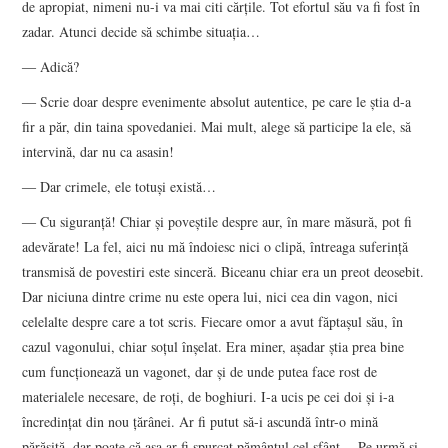
de apropiat, nimeni nu-i va mai citi cărţile. Tot efortul său va fi fost în
zadar. Atunci decide să schimbe situaţia…
― Adică?
― Scrie doar despre evenimente absolut autentice, pe care le ştia d-a
fir a păr, din taina spovedaniei. Mai mult, alege să participe la ele, să
intervină, dar nu ca asasin!
― Dar crimele, ele totuşi există…
― Cu siguranţă! Chiar şi poveştile despre aur, în mare măsură, pot fi
adevărate! La fel, aici nu mă îndoiesc nici o clipă, întreaga suferinţă
transmisă de povestiri este sinceră. Biceanu chiar era un preot deosebit.
Dar niciuna dintre crime nu este opera lui, nici cea din vagon, nici
celelalte despre care a tot scris. Fiecare omor a avut făptaşul său, în
cazul vagonului, chiar soţul înşelat. Era miner, aşadar ştia prea bine
cum funcţionează un vagonet, dar şi de unde putea face rost de
materialele necesare, de roţi, de boghiuri. I-a ucis pe cei doi şi i-a
încredinţat din nou ţărânei. Ar fi putut să-i ascundă într-o mină
părăsită, dar poate că aşa ar fi spurcat pământul cel sfânt… Pe urmă şi-