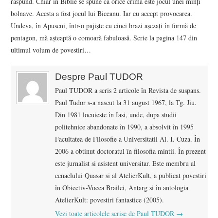
răspund. Chiar în Biblie se spune că orice crimă este jocul unei minţi
bolnave. Acesta a fost jocul lui Biceanu. Iar eu accept provocarea.
Undeva, în Apuseni, într-o pajişte cu cinci brazi aşezaţi în formă de
pentagon, mă aşteaptă o comoară fabuloasă. Scrie la pagina 147 din
ultimul volum de povestiri…
Despre Paul TUDOR
Paul TUDOR a scris 2 articole în Revista de suspans.
Paul Tudor s-a nascut la 31 august 1967, la Tg. Jiu.
Din 1981 locuieste în Iasi, unde, dupa studii
politehnice abandonate în 1990, a absolvit în 1995
Facultatea de Filosofie a Universitatii Al. I. Cuza. În
2006 a obtinut doctoratul în filosofia mintii. În prezent
este jurnalist si asistent universitar. Este membru al
cenaclului Quasar si al AtelierKult, a publicat povestiri
în Obiectiv-Vocea Brailei, Antarg si în antologia
AtelierKult: povestiri fantastice (2005).
Vezi toate articolele scrise de Paul TUDOR
→