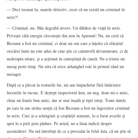
― Deci tocmai tu, marele detectiv, crezi că nu există un criminal în
serie?!
― Criminal, nu. Mai degrabă invers. Un dătător de viaţă în serie.
Priveşte câtă energie clocoteşte din nou în Apuseni! Nu, nu cred că
Biceanu a fost un criminal, ci doar un om care a înţeles că sfârşitul
oricărei lumi nu este adus de cine ştie ce catastrofă devastatoare, ci de
nedreapta uitare, şi a acţionat în cunoştinţă de cauză. Ne-a trimis un
mesaj peste timp. Nu uita că orice arhanghel este în primul rând un
mesager.
După ce a plecat la rosturile lui, mi-am împachetat fără întârziere
lucrurile în rucsac. E deştept inspectorul ăsta, nu neg, doar mi-e amic,
chiar un foarte bun amic, dar se mai înşală şi tipii isteţi. Toate datele
pe care le-am strâns susţin că Ion Biceanu a fost un îngrozitor criminal
în serie. Care şi-a schingiuit şi ciopârţit semenii, le-a furat averile şi
apoi le-a pitit prin pădure. Pe urmă, ne-a lăsat indicii despre
ascunzători. Nu mă întrebaţi de ce a procedat în felul ăsta, că nu ştiu să