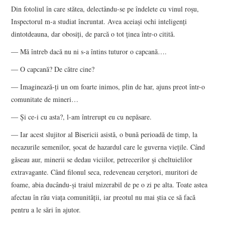
Din fotoliul în care stătea, delectându-se pe îndelete cu vinul roşu,
Inspectorul m-a studiat încruntat. Avea aceiaşi ochi inteligenţi
dintotdeauna, dar obosiţi, de parcă o tot ţinea într-o citită.
― Mă întreb dacă nu ni s-a întins tuturor o capcană….
― O capcană? De către cine?
― Imaginează-ţi un om foarte inimos, plin de har, ajuns preot într-o
comunitate de mineri…
― Şi ce-i cu asta?, l-am întrerupt eu cu nepăsare.
― Iar acest slujitor al Bisericii asistă, o bună perioadă de timp, la
necazurile semenilor, şocat de hazardul care le guverna vieţile. Când
găseau aur, minerii se dedau viciilor, petrecerilor şi cheltuielilor
extravagante. Când filonul seca, redeveneau cerşetori, muritori de
foame, abia ducându-şi traiul mizerabil de pe o zi pe alta. Toate astea
afectau în rău viaţa comunităţii, iar preotul nu mai ştia ce să facă
pentru a le sări în ajutor.