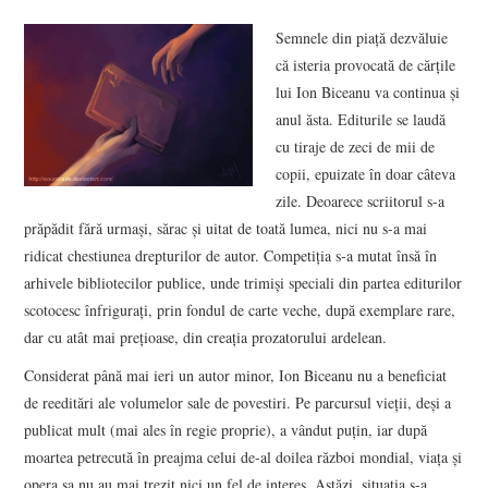
VIZIUNI ȘI SPECTRE
Semnele din piaţă dezvăluie
că isteria provocată de cărţile
CONTRAPAGINI
lui Ion Biceanu va continua şi
anul ăsta. Editurile se laudă
CARTE & FILM
cu tiraje de zeci de mii de
copii, epuizate în doar câteva
SUSPANS
zile. Deoarece scriitorul s-a
prăpădit fără urmaşi, sărac şi uitat de toată lumea, nici nu s-a mai
ridicat chestiunea drepturilor de autor. Competiţia s-a mutat însă în
NUMĂRUL 48 /
arhivele bibliotecilor publice, unde trimişi speciali din partea editurilor
scotocesc înfriguraţi, prin fondul de carte veche, după exemplare rare,
MARTIE 2018
dar cu atât mai preţioase, din creaţia prozatorului ardelean.
NUMĂRUL 49 /
Considerat până mai ieri un autor minor, Ion Biceanu nu a beneficiat
de reeditări ale volumelor sale de povestiri. Pe parcursul vieţii, deşi a
APRILIE 2018
publicat mult (mai ales în regie proprie), a vândut puţin, iar după
moartea petrecută în preajma celui de-al doilea război mondial, viaţa şi
opera sa nu au mai trezit nici un fel de interes. Astăzi, situaţia s-a