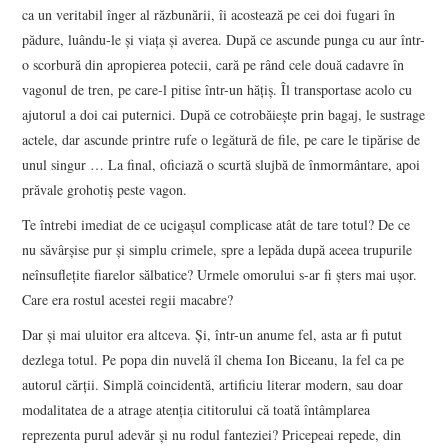
ca un veritabil înger al răzbunării, îi acostează pe cei doi fugari în
pădure, luându-le şi viaţa şi averea. După ce ascunde punga cu aur într-
o scorbură din apropierea potecii, cară pe rând cele două cadavre în
vagonul de tren, pe care-l pitise într-un hăţiş. Îl transportase acolo cu
ajutorul a doi cai puternici. După ce cotrobăieşte prin bagaj, le sustrage
actele, dar ascunde printre rufe o legătură de file, pe care le tipărise de
unul singur … La final, oficiază o scurtă slujbă de înmormântare, apoi
prăvale grohotiş peste vagon.
Te întrebi imediat de ce ucigaşul complicase atât de tare totul? De ce
nu săvârşise pur şi simplu crimele, spre a lepăda după aceea trupurile
neînsufleţite fiarelor sălbatice? Urmele omorului s-ar fi şters mai uşor.
Care era rostul acestei regii macabre?
Dar şi mai uluitor era altceva. Şi, într-un anume fel, asta ar fi putut
dezlega totul. Pe popa din nuvelă îl chema Ion Biceanu, la fel ca pe
autorul cărţii. Simplă coincidentă, artificiu literar modern, sau doar
modalitatea de a atrage atenţia cititorului că toată întâmplarea
reprezenta purul adevăr şi nu rodul fanteziei? Pricepeai repede, din