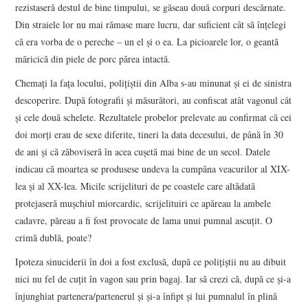
rezistaseră destul de bine timpului, se găseau două corpuri descărnate.
Din straiele lor nu mai rămase mare lucru, dar suficient cât să înţelegi
că era vorba de o pereche – un el şi o ea. La picioarele lor, o geantă
măricică din piele de porc părea intactă.
Chemaţi la faţa locului, poliţiştii din Alba s-au minunat şi ei de sinistra
descoperire. După fotografii şi măsurători, au confiscat atât vagonul cât
şi cele două schelete. Rezultatele probelor prelevate au confirmat că cei
doi morţi erau de sexe diferite, tineri la data decesului, de până în 30
de ani şi că zăboviseră în acea cuşetă mai bine de un secol. Datele
indicau că moartea se produsese undeva la cumpăna veacurilor al XIX-
lea şi al XX-lea. Micile scrijelituri de pe coastele care altădată
protejaseră muşchiul miorcardic, scrijelituiri ce apăreau la ambele
cadavre, păreau a fi fost provocate de lama unui pumnal ascuţit. O
crimă dublă, poate?
Ipoteza sinuciderii în doi a fost exclusă, după ce poliţiştii nu au dibuit
nici nu fel de cuţit în vagon sau prin bagaj. Iar să crezi că, după ce şi-a
înjunghiat partenera/partenerul şi şi-a înfipt şi lui pumnalul în plină