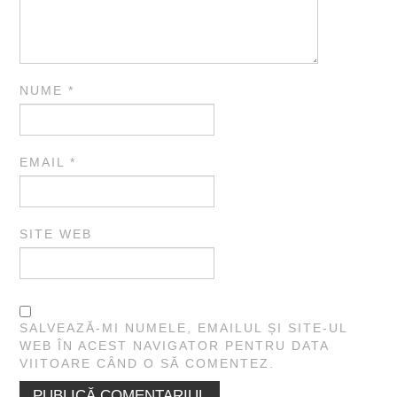
NUME
*
EMAIL
*
SITE WEB
SALVEAZĂ-MI NUMELE, EMAILUL ȘI SITE-UL
WEB ÎN ACEST NAVIGATOR PENTRU DATA
VIITOARE CÂND O SĂ COMENTEZ.