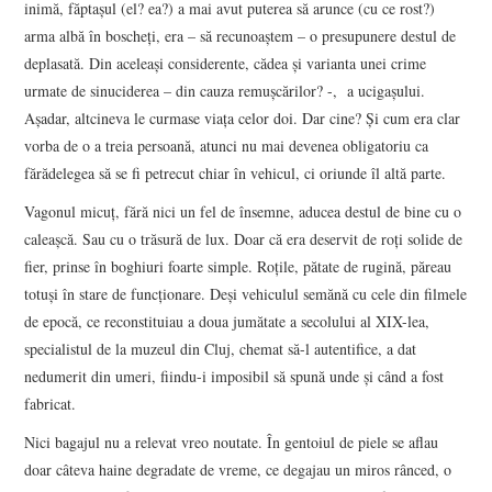
inimă, făptaşul (el? ea?) a mai avut puterea să arunce (cu ce rost?)
arma albă în boscheţi, era – să recunoaştem – o presupunere destul de
deplasată. Din aceleaşi considerente, cădea şi varianta unei crime
urmate de sinuciderea – din cauza remuşcărilor? -, a ucigaşului.
Aşadar, altcineva le curmase viaţa celor doi. Dar cine? Şi cum era clar
vorba de o a treia persoană, atunci nu mai devenea obligatoriu ca
fărădelegea să se fi petrecut chiar în vehicul, ci oriunde îl altă parte.
Vagonul micuţ, fără nici un fel de însemne, aducea destul de bine cu o
caleaşcă. Sau cu o trăsură de lux. Doar că era deservit de roţi solide de
fier, prinse în boghiuri foarte simple. Roţile, pătate de rugină, păreau
totuşi în stare de funcţionare. Deşi vehiculul semănă cu cele din filmele
de epocă, ce reconstituiau a doua jumătate a secolului al XIX-lea,
specialistul de la muzeul din Cluj, chemat să-l autentifice, a dat
nedumerit din umeri, fiindu-i imposibil să spună unde şi când a fost
fabricat.
Nici bagajul nu a relevat vreo noutate. În gentoiul de piele se aflau
doar câteva haine degradate de vreme, ce degajau un miros rânced, o