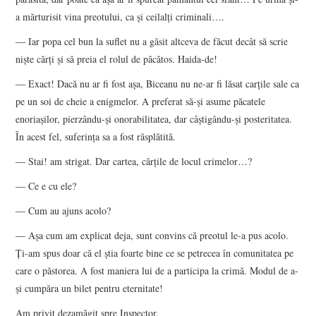
a mărturisit vina preotului, ca şi ceilalţi criminali….
― Iar popa cel bun la suflet nu a găsit altceva de făcut decât să scrie
nişte cărţi şi să preia el rolul de păcătos. Haida-de!
― Exact! Dacă nu ar fi fost aşa, Biceanu nu ne-ar fi lăsat carţile sale ca
pe un soi de cheie a enigmelor. A preferat să-şi asume păcatele
enoriaşilor, pierzându-şi onorabilitatea, dar câştigându-şi posteritatea.
În acest fel, suferinţa sa a fost răsplătită.
― Stai! am strigat. Dar cartea, cărţile de locul crimelor…?
― Ce e cu ele?
― Cum au ajuns acolo?
― Aşa cum am explicat deja, sunt convins că preotul le-a pus acolo.
Ţi-am spus doar că el ştia foarte bine ce se petrecea în comunitatea pe
care o păstorea. A fost maniera lui de a participa la crimă. Modul de a-
şi cumpăra un bilet pentru eternitate!
Am privit dezamăgit spre Inspector.