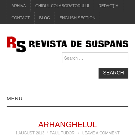
ARHIVA
GHIDUL COLABORATORULUI
REDACŢIA
CONTACT
BLOG
ENGLISH SECTION
Search
for:
MENU
EDITORIAL
ARHANGHELUL
PROZĂ
1 AUGUST 2013
PAUL TUDOR
LEAVE A COMMENT