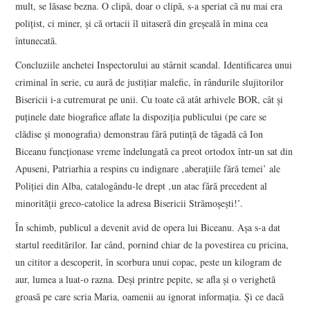
mult, se lăsase bezna. O clipă, doar o clipă, s-a speriat că nu mai era
poliţist, ci miner, şi că ortacii îl uitaseră din greşeală în mina cea
întunecată.
Concluziile anchetei Inspectorului au stârnit scandal. Identificarea unui
criminal în serie, cu aură de justiţiar malefic, în rândurile slujitorilor
Bisericii i-a cutremurat pe unii. Cu toate că atât arhivele BOR, cât şi
puţinele date biografice aflate la dispoziţia publicului (pe care se
clădise şi monografia) demonstrau fără putinţă de tăgadă că Ion
Biceanu funcţionase vreme îndelungată ca preot ortodox într-un sat din
Apuseni, Patriarhia a respins cu indignare ‚aberaţiile fără temei’ ale
Poliţiei din Alba, catalogându-le drept ‚un atac fără precedent al
minorităţii greco-catolice la adresa Bisericii Strămoşeşti!’.
În schimb, publicul a devenit avid de opera lui Biceanu. Aşa s-a dat
startul reeditărilor. Iar când, pornind chiar de la povestirea cu pricina,
un cititor a descoperit, în scorbura unui copac, peste un kilogram de
aur, lumea a luat-o razna. Deşi printre pepite, se afla şi o verighetă
groasă pe care scria Maria, oamenii au ignorat informaţia. Şi ce dacă