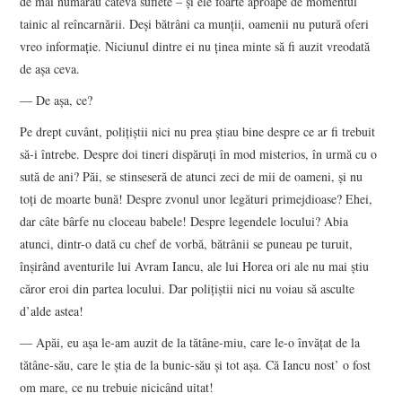
de mai numărau câteva suflete – şi ele foarte aproape de momentul
tainic al reîncarnării. Deşi bătrâni ca munţii, oamenii nu putură oferi
vreo informaţie. Niciunul dintre ei nu ţinea minte să fi auzit vreodată
de aşa ceva.
― De aşa, ce?
Pe drept cuvânt, poliţiştii nici nu prea ştiau bine despre ce ar fi trebuit
să-i întrebe. Despre doi tineri dispăruţi în mod misterios, în urmă cu o
sută de ani? Păi, se stinseseră de atunci zeci de mii de oameni, şi nu
toţi de moarte bună! Despre zvonul unor legături primejdioase? Ehei,
dar câte bârfe nu cloceau babele! Despre legendele locului? Abia
atunci, dintr-o dată cu chef de vorbă, bătrânii se puneau pe turuit,
înşirând aventurile lui Avram Iancu, ale lui Horea ori ale nu mai ştiu
căror eroi din partea locului. Dar poliţiştii nici nu voiau să asculte
d’alde astea!
― Apăi, eu aşa le-am auzit de la tătâne-miu, care le-o învăţat de la
tătâne-său, care le ştia de la bunic-său şi tot aşa. Că Iancu nost’ o fost
om mare, ce nu trebuie nicicând uitat!