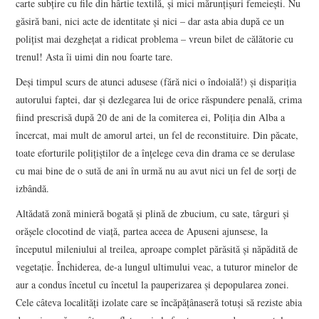
carte subţire cu file din hârtie textilă, şi mici mărunţişuri femeieşti. Nu
găsiră bani, nici acte de identitate şi nici – dar asta abia după ce un
poliţist mai dezgheţat a ridicat problema – vreun bilet de călătorie cu
trenul! Asta îi uimi din nou foarte tare.
Deşi timpul scurs de atunci adusese (fără nici o îndoială!) şi dispariţia
autorului faptei, dar şi dezlegarea lui de orice răspundere penală, crima
fiind prescrisă după 20 de ani de la comiterea ei, Poliţia din Alba a
încercat, mai mult de amorul artei, un fel de reconstituire. Din păcate,
toate eforturile poliţiştilor de a înţelege ceva din drama ce se derulase
cu mai bine de o sută de ani în urmă nu au avut nici un fel de sorţi de
izbândă.
Altădată zonă minieră bogată şi plină de zbucium, cu sate, târguri şi
orăşele clocotind de viaţă, partea aceea de Apuseni ajunsese, la
începutul mileniului al treilea, aproape complet părăsită şi năpădită de
vegetaţie. Închiderea, de-a lungul ultimului veac, a tuturor minelor de
aur a condus încetul cu încetul la pauperizarea şi depopularea zonei.
Cele câteva localităţi izolate care se încăpăţânaseră totuşi să reziste abia