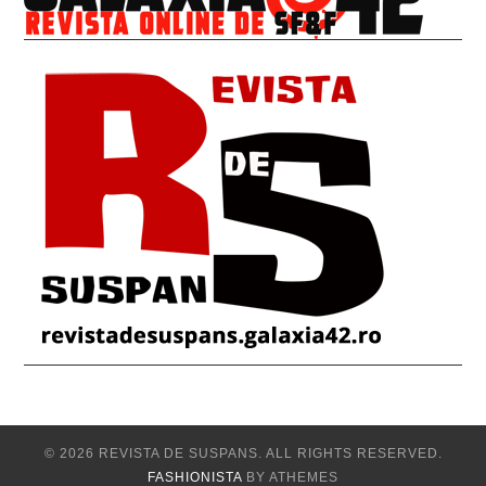
© 2026 REVISTA DE SUSPANS. ALL RIGHTS RESERVED.
FASHIONISTA
BY ATHEMES