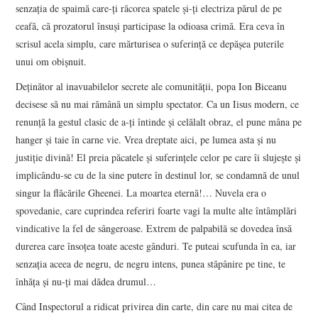
senzaţia de spaimă care-ţi răcorea spatele şi-ţi electriza părul de pe
ceafă, că prozatorul însuşi participase la odioasa crimă. Era ceva în
scrisul acela simplu, care mărturisea o suferinţă ce depăşea puterile
unui om obişnuit.
Deţinător al inavuabilelor secrete ale comunităţii, popa Ion Biceanu
decisese să nu mai rămână un simplu spectator. Ca un Iisus modern, ce
renunţă la gestul clasic de a-ţi întinde şi celălalt obraz, el pune mâna pe
hanger şi taie în carne vie. Vrea dreptate aici, pe lumea asta şi nu
justiţie divină! El preia păcatele şi suferinţele celor pe care îi slujeşte şi
implicându-se cu de la sine putere în destinul lor, se condamnă de unul
singur la flăcările Gheenei. La moartea eternă!… Nuvela era o
spovedanie, care cuprindea referiri foarte vagi la multe alte întâmplări
vindicative la fel de sângeroase. Extrem de palpabilă se dovedea însă
durerea care însoţea toate aceste gânduri. Te puteai scufunda în ea, iar
senzaţia aceea de negru, de negru intens, punea stăpânire pe tine, te
înhăţa şi nu-ţi mai dădea drumul…
Când Inspectorul a ridicat privirea din carte, din care nu mai citea de