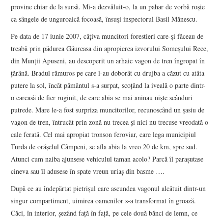
provine chiar de la sursă. Mi-a dezvăluit-o, la un pahar de vorbă roşie
ca sângele de unguroaică focoasă, însuşi inspectorul Basil Mănescu.
Pe data de 17 iunie 2007, câţiva muncitori forestieri care-şi făceau de
treabă prin pădurea Găureasa din apropierea izvorului Someşului Rece,
din Munţii Apuseni, au descoperit un arhaic vagon de tren îngropat în
ţărână. Bradul rămuros pe care l-au doborât cu drujba a căzut cu atâta
putere la sol, încât pământul s-a surpat, scoţând la iveală o parte dintr-
o carcasă de fier ruginit, de care abia se mai aninau nişte scânduri
putrede. Mare le-a fost surpriza muncitorilor, recunoscând un şasiu de
vagon de tren, întrucât prin zonă nu trecea şi nici nu trecuse vreodată o
cale ferată. Cel mai apropiat tronson feroviar, care lega municipiul
Turda de orăşelul Câmpeni, se afla abia la vreo 20 de km, spre sud.
Atunci cum naiba ajunsese vehiculul taman acolo? Parcă îl paraşutase
cineva sau îl adusese în spate vreun uriaş din basme ….
După ce au îndepărtat pietrişul care ascundea vagonul alcătuit dintr-un
singur compartiment, uimirea oamenilor s-a transformat în groază.
Căci, în interior, șezând faţă în faţă, pe cele două bănci de lemn, ce