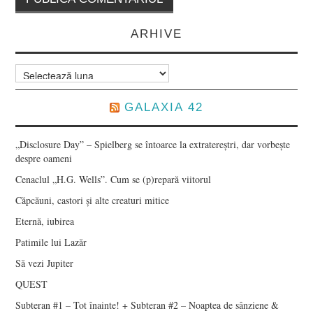
ARHIVE
Arhive
GALAXIA 42
„Disclosure Day” – Spielberg se întoarce la extratereștri, dar vorbește
despre oameni
Cenaclul „H.G. Wells”. Cum se (p)repară viitorul
Căpcăuni, castori și alte creaturi mitice
Eternă, iubirea
Patimile lui Lazăr
Să vezi Jupiter
QUEST
Subteran #1 – Tot înainte! + Subteran #2 – Noaptea de sânziene &