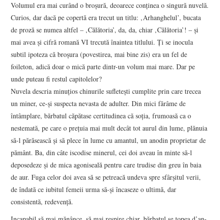
Volumul era mai curând o broşură, deoarece conţinea o singură nuvelă.
Curios, dar dacă pe copertă era trecut un titlu: ‚Arhanghelul’, bucata
de proză se numea altfel – ‚Călătoria’, da, da, chiar ‚Călătoria’! – şi
mai avea şi cifră romană VI trecută înaintea titlului. Ţi se inocula
subtil ipoteza că broşura (povestirea, mai bine zis) era un fel de
foileton, adică doar o mică parte dintr-un volum mai mare. Dar pe
unde puteau fi restul capitolelor?
Nuvela descria minuţios chinurile sufleteşti cumplite prin care trecea
un miner, ce-şi suspecta nevasta de adulter. Din mici fărâme de
întâmplare, bărbatul căpătase certitudinea că soţia, frumoasă ca o
nestemată, pe care o preţuia mai mult decât tot aurul din lume, plănuia
să-l părăsească şi să plece în lume cu amantul, un anodin proprietar de
pământ. Ba, din câte iscodise minerul, cei doi aveau în minte să-l
deposedeze şi de mica agoniseală pentru care trudise din greu în baia
de aur. Fuga celor doi avea să se petreacă undeva spre sfârşitul verii,
de îndată ce iubitul femeii urma să-şi încaseze o ultimă, dar
consistentă, redevenţă.
Incapabil să mai mănânce, să mai respire chiar, bărbatul se topea d’an-