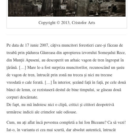
Copyright © 2013, Cristofor Arts
Pe data de 17 iunie 2007, câţiva muncitori forestieri care-şi făceau de
treabă prin pădurea Găureasa din apropierea izvorului Someşului Rece,
din Munţii Apuseni, au descoperit un arhaic vagon de tren îngropat în
ţărână. […] Mare le-a fost surpriza muncitorilor, recunoscând un şasiu
de vagon de tren, întrucât prin zonă nu trecea şi nici nu trecuse
vreodată o cale ferată. […] În interior, șezând faţă în faţă, pe cele două
bănci de lemn, ce rezistaseră destul de bine timpului, se găseau două
corpuri descărnate.
De fapt, nu mă îndoiesc nici o clipă, critici şi cititori deopotrivă
urmăresc indicii ale crimelor sale odioase.
Cum, nu aţi aflat încă povestea completă a lui Ion Biceanu? Ca să vezi!
Iat-o, în varianta ei cea mai scurtă, dar absolut autentică, întrucât