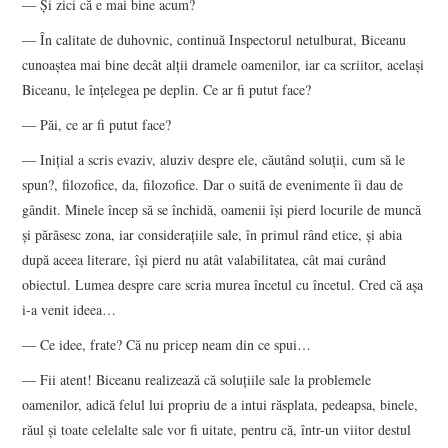
― Şi zici că e mai bine acum?
― În calitate de duhovnic, continuă Inspectorul netulburat, Biceanu
cunoaştea mai bine decât alţii dramele oamenilor, iar ca scriitor, acelaşi
Biceanu, le înţelegea pe deplin. Ce ar fi putut face?
― Păi, ce ar fi putut face?
― Iniţial a scris evaziv, aluziv despre ele, căutând soluţii, cum să le
spun?, filozofice, da, filozofice. Dar o suită de evenimente îi dau de
gândit. Minele încep să se închidă, oamenii îşi pierd locurile de muncă
şi părăsesc zona, iar consideraţiile sale, în primul rând etice, şi abia
după aceea literare, îşi pierd nu atât valabilitatea, cât mai curând
obiectul. Lumea despre care scria murea încetul cu încetul. Cred că aşa
i-a venit ideea…
― Ce idee, frate? Că nu pricep neam din ce spui…
― Fii atent! Biceanu realizează că soluţiile sale la problemele
oamenilor, adică felul lui propriu de a intui răsplata, pedeapsa, binele,
răul şi toate celelalte sale vor fi uitate, pentru că, într-un viitor destul