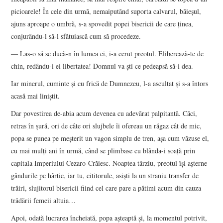
picioarele! În cele din urmă, nemaiputând suporta calvarul, băieşul,
ajuns aproape o umbră, s-a spovedit popei bisericii de care ţinea,
conjurându-l să-l sfătuiască cum să procedeze.
― Las-o să se ducă-n în lumea ei, i-a cerut preotul. Eliberează-te de
chin, redându-i ei libertatea! Domnul va şti ce pedeapsă să-i dea.
Iar minerul, cuminte şi cu frică de Dumnezeu, l-a ascultat şi s-a întors
acasă mai liniştit.
Dar povestirea de-abia acum devenea cu adevărat palpitantă. Căci,
retras în şură, ori de câte ori slujbele îi ofereau un răgaz cât de mic,
popa se punea pe meşterit un vagon simplu de tren, aşa cum văzuse el,
cu mai mulţi ani în urmă, când se plimbase cu blânda-i soaţă prin
capitala Imperiului Cezaro-Crăiesc. Noaptea târziu, preotul îşi aşterne
gândurile pe hârtie, iar tu, cititorule, asişti la un straniu transfer de
trăiri, slujitorul bisericii fiind cel care pare a pătimi acum din cauza
trădării femeii altuia…
Apoi, odată lucrarea încheiată, popa aşteaptă şi, la momentul potrivit,