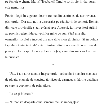
pe femeie o chema Maria? Treaba ei! Omul e sortit pierii, dar aurul
este nemuritor!
Potrivit legii în vigoare, doar o treime din cantitatea de aur revenea
găsitorului. Dar asta nu i-a descurajat pe căutătorii de comori. Români
din toate provinciile s-au revărsat spre Apuseni, iar investitori străini
au promis redeschiderea vechilor mine de aur. Până una alta,
oamenilor locului a început din nou să le meargă binişor. Şi în pofida
faptului că nimănui, da’ chiar nimănui dintre noii-venţi, nu-i păsa de
poveştile lor despre Horea şi Iancu, toţi gorunii din zonă au fost luaţi
la puricat!
*
― Uite, i-am atras atenţia Inspectorului, arătându-i mândru mantaua
de ploaie, cizmele de cauciuc, târnăcopul, cazmaua şi hărţile detaliate
pe care le copiasem de prin atlase.
― La ce-ţi folosesc?
― Nu pot sta deoparte când semenii mei se îmbogăţesc….