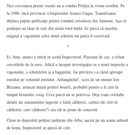
Nici cercetarea presei vremii nu a condus Poliţia la vreun rezultat. Pe
la 1900, încă provincie a Imperiului Austro-Ungar, Transilvania
deţinea puţine publicaţii pentru românii ortodocşi din Apuseni. Aşa că
poliţiştii au lăsat în cele din urmă totul baltă. Se părea că insolita
enigmă a vagonului celor două schelete nu putea fi rezolvată.
*
Ei, bine, atunci a intrat în scenă Inspectorul. Pasionat de caz, a reluat
cercetările de la zero. Adică a început investigaţia cu o nouă inspecţie a
vagonului, a scheletelor şi a bagajului. Iar privirea i-a căzut aproape
imediat pe volumul intitulat ‚Arhanghelul’, scris de un anume Ion
Biceanu, aruncat iniţial printre boarfe, probabil pentru a fi citit în
timpul bizarului voiaj. Ceva parcă nu se potrivea. Deşi toate celelalte
detalii ale asasinatului sugerau o falsă călătorie, cartea (de citit în
călătorie; care călătorie?) era cât se poate de concretă.
Chiar în depozitul poliţiei judeţene din Alba, aşezat pe un scaun şubred
de lemn, Inspectorul se apucă de citit.