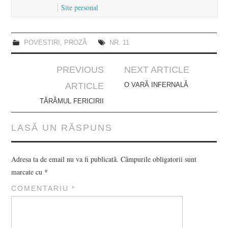
Site personal
POVESTIRI
,
PROZĂ
NR. 11
Post
PREVIOUS
NEXT ARTICLE
navigation
ARTICLE
O VARĂ INFERNALĂ
TĂRÂMUL FERICIRII
LASĂ UN RĂSPUNS
Adresa ta de email nu va fi publicată.
Câmpurile obligatorii sunt
marcate cu
*
COMENTARIU
*