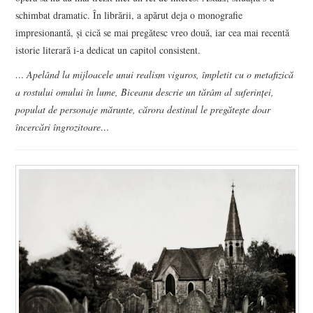
schimbat dramatic. În librării, a apărut deja o monografie
impresionantă, şi cică se mai pregătesc vreo două, iar cea mai recentă
istorie literară i-a dedicat un capitol consistent.
… Apelând la mijloacele unui realism viguros, împletit cu o metafizică
a rostului omului în lume, Biceanu descrie un tărâm al suferinţei,
populat de personaje mărunte, cărora destinul le pregăteşte doar
încercări îngrozitoare…