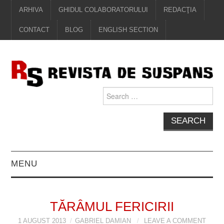
ARHIVA
GHIDUL COLABORATORULUI
REDACŢIA
CONTACT
BLOG
ENGLISH SECTION
Search
for:
MENU
EDITORIAL
TĂRÂMUL FERICIRII
PROZĂ
1 AUGUST 2013
GABRIEL DAMIAN
LEAVE A COMMENT