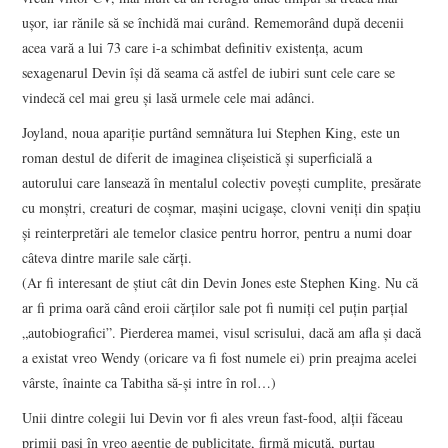
ușor, iar rănile să se închidă mai curând. Rememorând după decenii
acea vară a lui 73 care i-a schimbat definitiv existența, acum
sexagenarul Devin își dă seama că astfel de iubiri sunt cele care se
vindecă cel mai greu și lasă urmele cele mai adânci.
Joyland, noua apariție purtând semnătura lui Stephen King, este un
roman destul de diferit de imaginea clișeistică și superficială a
autorului care lansează în mentalul colectiv povești cumplite, presărate
cu monștri, creaturi de coșmar, mașini ucigașe, clovni veniți din spațiu
și reinterpretări ale temelor clasice pentru horror, pentru a numi doar
câteva dintre marile sale cărți.
(Ar fi interesant de știut cât din Devin Jones este Stephen King. Nu că
ar fi prima oară când eroii cărților sale pot fi numiți cel puțin parțial
„autobiografici”. Pierderea mamei, visul scrisului, dacă am afla și dacă
a existat vreo Wendy (oricare va fi fost numele ei) prin preajma acelei
vârste, înainte ca Tabitha să-și intre în rol…)
Unii dintre colegii lui Devin vor fi ales vreun fast-food, alții făceau
primii pași în vreo agenție de publicitate, firmă micuță, purtau