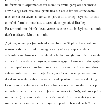
uniforma unui supermarket sau lucrau în vreun garaj ori benzinărie.
Devin alege (sau este ales, printr-una din acele fericite coincidențe,
dacă există așa ceva) să lucreze în parcul de distracții Joyland, condus
cu mână fermă și, totodată, discretă de enigmaticul Bradley
Easterbrook, mai bătrân decât vremea și care vede în Joyland mai mult
decât o afacere. Mult mai mult.
Joyland
, noua apariție purtând semnătura lui Stephen King, este un
roman destul de diferit de imaginea clișeistică și superficială a
autorului care lansează în mentalul colectiv povești cumplite, presărate
cu monștri, creaturi de coșmar, mașini ucigașe, clovni veniți din spațiu
și reinterpretări ale temelor clasice pentru horror, pentru a numi doar
câteva dintre marile sale cărți. Cu siguranță ar fi o surpriză mai mult
decât interesantă pentru cineva care aude pentru prima oară de King.
Confesiunea nostalgică a lui Devin Jones aduce ca tonalitate epică și
atmosferă mai curând cu excepționala nuvelă
The Body
, este mai puțin
un thriller (deși sunt destule elemente constitutive prezente) și mai
mult o rememorare a unei veri așa cum poate fi trăită doar la 21 de