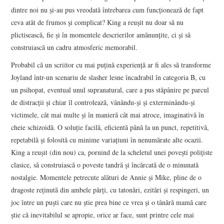
dintre noi nu și-au pus vreodată întrebarea cum funcționează de fapt
ceva atât de frumos și complicat? King a reușit nu doar să nu
plictisească, fie și în momentele descrierilor amănunțite, ci și să
construiască un cadru atmosferic memorabil.
Probabil că un scriitor cu mai puțină experiență ar fi ales să transforme
Joyland într-un scenariu de slasher lesne încadrabil în categoria B, cu
un psihopat, eventual unul supranatural, care a pus stăpânire pe parcul
de distracții și chiar îl controlează, vânându-și și exterminându-și
victimele, cât mai multe și în manieră cât mai atroce, imaginativă în
cheie schizoidă. O soluție facilă, eficientă până la un punct, repetitivă,
repetabilă și folosită cu minime variațiuni în nenumărate alte ocazii.
King a reușit (din nou) ca, pornind de la scheletul unei povești polițiste
clasice, să construiască o poveste tandră și încărcată de o minunată
nostalgie. Momentele petrecute alături de Annie și Mike, pline de o
dragoste reținută din ambele părți, cu tatonări, ezitări și respingeri, un
joc între un puști care nu știe prea bine ce vrea și o tânără mamă care
știe că inevitabilul se apropie, orice ar face, sunt printre cele mai