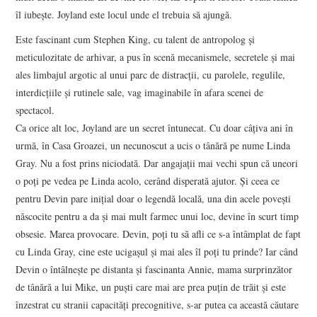
îl iubește. Joyland este locul unde el trebuia să ajungă.
Este fascinant cum Stephen King, cu talent de antropolog și
meticulozitate de arhivar, a pus în scenă mecanismele, secretele și mai
ales limbajul argotic al unui parc de distracții, cu parolele, regulile,
interdicțiile și rutinele sale, vag imaginabile în afara scenei de
spectacol.
Ca orice alt loc, Joyland are un secret întunecat. Cu doar câțiva ani în
urmă, în Casa Groazei, un necunoscut a ucis o tânără pe nume Linda
Gray. Nu a fost prins niciodată. Dar angajații mai vechi spun că uneori
o poți pe vedea pe Linda acolo, cerând disperată ajutor. Și ceea ce
pentru Devin pare inițial doar o legendă locală, una din acele povești
născocite pentru a da și mai mult farmec unui loc, devine în scurt timp
obsesie. Marea provocare. Devin, poți tu să afli ce s-a întâmplat de fapt
cu Linda Gray, cine este ucigașul și mai ales îl poți tu prinde? Iar când
Devin o întâlnește pe distanta și fascinanta Annie, mama surprinzător
de tânără a lui Mike, un puști care mai are prea puțin de trăit și este
înzestrat cu stranii capacități precognitive, s-ar putea ca această căutare