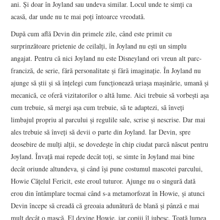
ani. Și doar în Joyland sau undeva similar. Locul unde te simți ca
acasă, dar unde nu te mai poți întoarce vreodată.
După cum află Devin din primele zile, când este primit cu
surprinzătoare prietenie de ceilalți, în Joyland nu ești un simplu
angajat. Pentru că nici Joyland nu este Disneyland ori vreun alt parc-
franciză, de serie, fără personalitate și fără imaginație. În Joyland nu
ajunge să știi și să înțelegi cum funcționează uriașa mașinărie, umană și
mecanică, ce oferă vizitatorilor o altă lume. Aici trebuie să vorbești așa
cum trebuie, să mergi așa cum trebuie, să te adaptezi, să înveți
limbajul propriu al parcului și regulile sale, scrise și nescrise. Dar mai
ales trebuie să înveți să devii o parte din Joyland. Iar Devin, spre
deosebire de mulți alții, se dovedește în chip ciudat parcă născut pentru
Joyland. Învață mai repede decât toți, se simte în Joyland mai bine
decât oriunde altundeva, și când își pune costumul mascotei parcului,
Howie Cățelul Fericit, este eroul tuturor. Ajunge nu o singură dată
erou din întâmplare tocmai când s-a metamorfozat în Howie, și atunci
Devin începe să creadă că greoaia adunătură de blană și pânză e mai
mult decât o mască. El devine Howie, iar copiii îl iubesc. Toată lumea