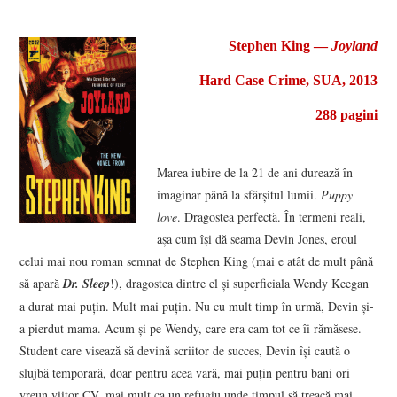
VIZIUNI ȘI SPECTRE
Stephen King ―
Joyland
CONTRAPAGINI
Hard Case Crime, SUA, 2013
288 pagini
CARTE & FILM
SUSPANS
Marea iubire de la 21 de ani durează în
imaginar până la sfârșitul lumii.
Puppy
NUMĂRUL 48 /
love
. Dragostea perfectă. În termeni reali,
așa cum își dă seama Devin Jones, eroul
MARTIE 2018
celui mai nou roman semnat de Stephen King (mai e atât de mult până
să apară
Dr. Sleep
!), dragostea dintre el și superficiala Wendy Keegan
NUMĂRUL 49 /
a durat mai puțin. Mult mai puțin. Nu cu mult timp în urmă, Devin și-
a pierdut mama. Acum și pe Wendy, care era cam tot ce îi rămăsese.
APRILIE 2018
Student care visează să devină scriitor de succes, Devin își caută o
slujbă temporară, doar pentru acea vară, mai puțin pentru bani ori
vreun viitor CV, mai mult ca un refugiu unde timpul să treacă mai