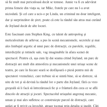
să fie mult mai periculoasă decât se temuse. Annie va fi cu adevărat
prima femeie din viața sa, iar Mike, fratele pe care nu l-a avut
niciodată. Și cel care a ucis-o pe Linda, un criminal nu doar inteligent,
dar și surprinzător de șiret, poate că este la rândul său atras mai curând
de Joyland decât de alte locuri.
Este fascinant cum Stephen King, cu talent de antropolog și
meticulozitate de arhivar, a pus în scenă mecanismele, secretele și mai
ales limbajul argotic al unui parc de distracții, cu parolele, regulile,
interdicțiile și rutinele sale, vag imaginabile în afara scenei de
spectacol. Pentru că, așa cum îți dai seama citind Joyland, un parc de
distracții are mult din atmosfera și mecanismele unei uriașe scene de
teatru, pe care în fiecare seară se desfășoară o piesă pentru mii de
spectatori vremelnici, care trebuie să se simtă bine, să se distreze, să
uite de tot și să devină la rândul lor o parte din Joyland, fără ca vreo
greșeală să îi facă să întrezărească fie și o frântură din ceea ce se află
dincolo de atracții și jocuri. Spectacolul uriașului angrenaj mecanic,
uman și mai ales sufletesc ce construiește parcul de distracții, care
astăzi ar fi privit ca învechit, atrage tocmai prin detaliu și inedit. Câți