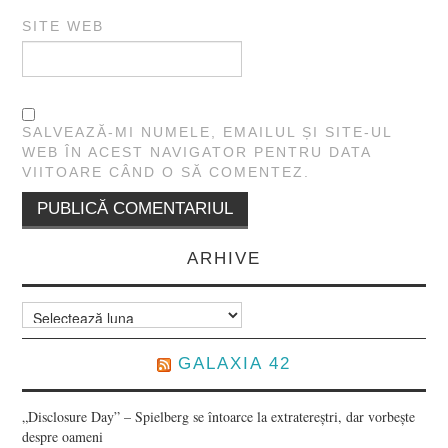
SITE WEB
SALVEAZĂ-MI NUMELE, EMAILUL ȘI SITE-UL
WEB ÎN ACEST NAVIGATOR PENTRU DATA
VIITOARE CÂND O SĂ COMENTEZ.
ARHIVE
Arhive
GALAXIA 42
„Disclosure Day” – Spielberg se întoarce la extratereștri, dar vorbește
despre oameni