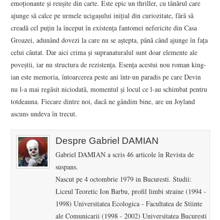
emoționante și reușite din carte. Este epic un thriller, cu tânărul care
ajunge să calce pe urmele ucigașului inițial din curiozitate, fără să
creadă cel puțin la început în existența fantomei nefericite din Casa
Groazei, adunând dovezi la care nu se aștepta, până când ajunge în fața
celui căutat. Dar aici crima și supranaturalul sunt doar elemente ale
poveștii, iar nu structura de rezistența. Esența acestui nou roman king-
ian este memoria, întoarcerea peste ani într-un paradis pe care Devin
nu l-a mai regăsit niciodată, momentul și locul ce l-au schimbat pentru
totdeauna. Fiecare dintre noi, dacă ne gândim bine, are un Joyland
ascuns undeva în trecut.
Despre Gabriel DAMIAN
Gabriel DAMIAN a scris 46 articole în Revista de
suspans.
Nascut pe 4 octombrie 1979 in Bucuresti. Studii:
Liceul Teoretic Ion Barbu, profil limbi straine (1994 -
1998) Universitatea Ecologica - Facultatea de Stiinte
ale Comunicarii (1998 - 2002) Universitatea Bucuresti