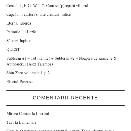
Cenaclul „H.G. Wells”. Cum se (p)repară viitorul
Căpcăuni, castori și alte creaturi mitice
Eternă, iubirea
Patimile lui Lazăr
Să vezi Jupiter
QUEST
Subteran #1 – Tot înainte! + Subteran #2 – Noaptea de sânziene &
Autopsierul (Alex Talamba)
Shin Zero volumele 1 și 2
Efectul Penrose
COMENTARII RECENTE
Mircea Coman
la
Lacrimi
Tavi
la
Lamentări
Coca
la
O poveste inventată pentru fiul meu, Toma, despre cum a