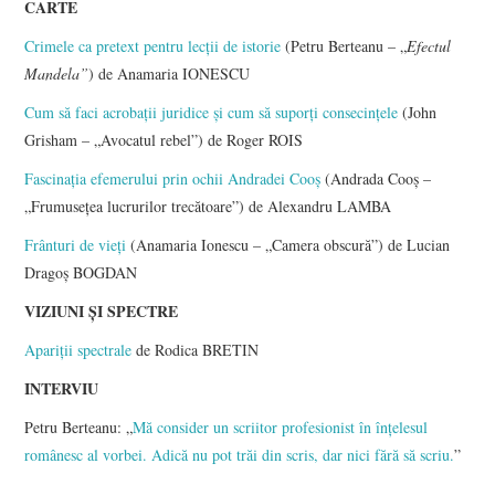
CARTE
Crimele ca pretext pentru lecții de istorie
(Petru Berteanu – „
Efectul
Mandela”
) de Anamaria IONESCU
Cum să faci acrobaţii juridice şi cum să suporţi consecinţele
(John
Grisham – „Avocatul rebel”) de Roger ROIS
Fascinația efemerului prin ochii Andradei Cooș
(Andrada Cooș –
„Frumusețea lucrurilor trecătoare”) de Alexandru LAMBA
Frânturi de vieți
(Anamaria Ionescu – „Camera obscură”) de Lucian
Dragoș BOGDAN
VIZIUNI ȘI SPECTRE
Apariţii spectrale
de Rodica BRETIN
INTERVIU
Petru Berteanu: „
Mă consider un scriitor profesionist în înţelesul
românesc al vorbei. Adică nu pot trăi din scris, dar nici fără să scriu.
”