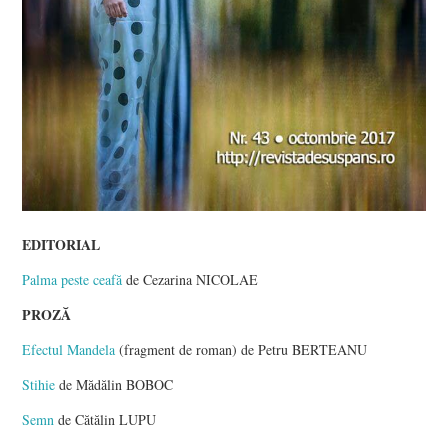
EDITORIAL
Palma peste ceafă
de Cezarina NICOLAE
PROZĂ
Efectul Mandela
(fragment de roman) de Petru BERTEANU
Stihie
de Mădălin BOBOC
Semn
de Cătălin LUPU