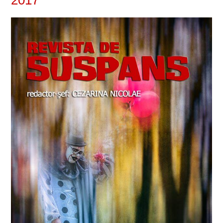
VIZIUNI ȘI SPECTRE
CONTRAPAGINI
CARTE & FILM
SUSPANS
NUMĂRUL 48 /
MARTIE 2018
NUMĂRUL 49 /
APRILIE 2018