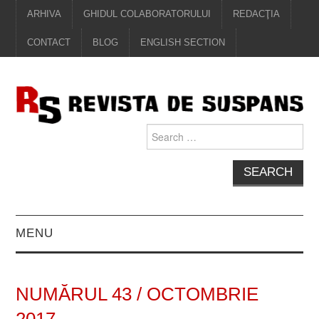
ARHIVA
GHIDUL COLABORATORULUI
REDACŢIA
CONTACT
BLOG
ENGLISH SECTION
Search
for:
MENU
EDITORIAL
NUMĂRUL 43 / OCTOMBRIE
PROZĂ
2017