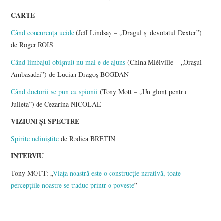
CARTE
Când concurența ucide
(Jeff Lindsay – „Dragul și devotatul Dexter”)
de Roger ROIS
Când limbajul obișnuit nu mai e de ajuns
(China Miélville – „Orașul
Ambasadei”) de Lucian Dragoș BOGDAN
Când doctorii se pun cu spionii
(Tony Mott – „Un glonț pentru
Julieta”) de Cezarina NICOLAE
VIZIUNI ȘI SPECTRE
Spirite neliniştite
de Rodica BRETIN
INTERVIU
Tony MOTT: „
Viața noastră este o construcție narativă, toate
percepțiile noastre se traduc printr-o poveste
”