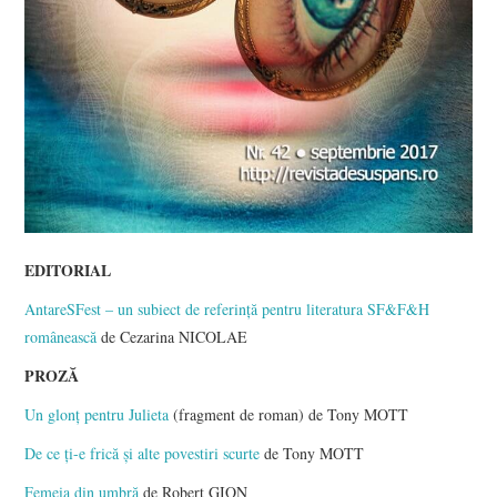
EDITORIAL
AntareSFest – un subiect de referință pentru literatura SF&F&H
românească
de Cezarina NICOLAE
PROZĂ
Un glonț pentru Julieta
(fragment de roman) de Tony MOTT
De ce ți-e frică și alte povestiri scurte
de Tony MOTT
Femeia din umbră
de Robert GION