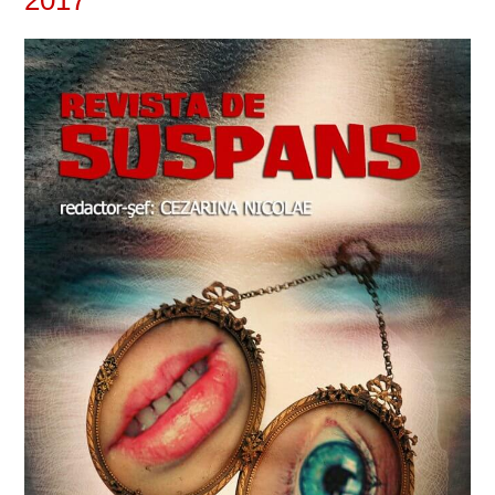
VIZIUNI ȘI SPECTRE
CONTRAPAGINI
CARTE & FILM
SUSPANS
NUMĂRUL 48 /
MARTIE 2018
NUMĂRUL 49 /
APRILIE 2018