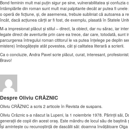
Bond feminin mult mai puţin sigur pe sine, vulnerabilitatea şi confuzia ca
întâmplările din roman sunt mult mai palpitante decât ar putea fi unel
o operă de ficţiune, şi, de asemenea, trebuie subliniat că autoarea a re
încât, dacă acţiunea cărţii ar fi fost, de exemplu, plasată în Statele Unit
M-a impresionat plăcut şi stilul – direct, la obiect, dar nu sărac, iar in
legate direct de aventurile prin care ea trece, dar care, totodată, sunt in
parcurgerea întregului roman cititorul le va putea înţelege pe deplin se
mistere) îmbogăţeşte atât povestea, cât şi calitatea literară a scrierii.
Ca o concluzie, Andra Pavel scrie plăcut, curat, interesant, profesionist
Bravo!
Despre Oliviu CRÂZNIC
Oliviu CRÂZNIC a scris 2 articole în Revista de suspans.
Oliviu Crâznic s-a născut la Lupeni, la 1 noiembrie 1978. Părinţii săi, D
generaţii de copii din acest oraş. Este mândru de locul său de baştină ş
Îşi aminteşte cu recunoştinţă de dascălii săi: doamna învăţătoare Olg