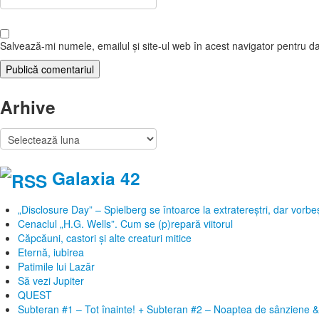
Salvează-mi numele, emailul și site-ul web în acest navigator pentru d
Arhive
Arhive
Galaxia 42
„Disclosure Day” – Spielberg se întoarce la extratereștri, dar vor
Cenaclul „H.G. Wells”. Cum se (p)repară viitorul
Căpcăuni, castori și alte creaturi mitice
Eternă, iubirea
Patimile lui Lazăr
Să vezi Jupiter
QUEST
Subteran #1 – Tot înainte! + Subteran #2 – Noaptea de sânziene &