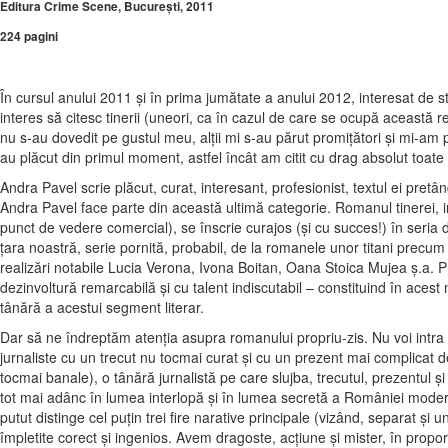
Editura Crime Scene, Bucureşti, 2011
224 pagini
În cursul anului 2011 şi în prima jumătate a anului 2012, interesat de s
interes să citesc tinerii (uneori, ca în cazul de care se ocupă această 
nu s-au dovedit pe gustul meu, alţii mi s-au părut promiţători şi mi-am p
au plăcut din primul moment, astfel încât am citit cu drag absolut toate
Andra Pavel scrie plăcut, curat, interesant, profesionist, textul ei pret
Andra Pavel face parte din această ultimă categorie. Romanul tinerei, i
punct de vedere comercial),
se înscrie curajos (şi cu succes!) în seria
ţara noastră, serie pornită, probabil, de la romanele unor titani precu
realizări notabile Lucia Verona, Ivona Boitan, Oana Stoica Mujea ş.a. 
dezinvoltură remarcabilă şi cu talent indiscutabil – constituind în ac
tânără a acestui segment literar.
Dar să ne îndreptăm atenţia asupra romanului propriu-zis. Nu voi intra 
jurnaliste cu un trecut nu tocmai curat şi cu un prezent mai complicat d
tocmai banale), o tânără jurnalistă pe care slujba, trecutul, prezentul 
tot mai adânc în lumea interlopă şi în lumea secretă a României moderne.
putut distinge cel puţin trei fire narative principale (vizând, separat şi un
împletite corect şi ingenios. Avem dragoste, acţiune şi mister, în propor