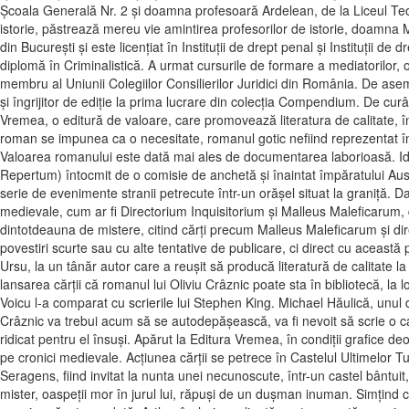
Şcoala Generală Nr. 2 şi doamna profesoară Ardelean, de la Liceul Teore
istorie, păstrează mereu vie amintirea profesorilor de istorie, doamna
din Bucureşti şi este licenţiat în Instituţii de drept penal şi Instituţii de
diplomă în Criminalistică. A urmat cursurile de formare a mediatorilor, o
membru al Uniunii Colegiilor Consilierilor Juridici din România. De ase
şi îngrijitor de ediţie la prima lucrare din colecţia Compendium. De curân
Vremea, o editură de valoare, care promovează literatura de calitate, 
roman se impunea ca o necesitate, romanul gotic nefiind reprezentat în l
Valoarea romanului este dată mai ales de documentarea laborioasă. Idee
Repertum) întocmit de o comisie de anchetă şi înaintat împăratului Austrie
serie de evenimente stranii petrecute într-un orăşel situat la graniţă. D
medievale, cum ar fi Directorium Inquisitorium şi Malleus Maleficarum, de
dintotdeauna de mistere, citind cărţi precum Malleus Maleficarum şi di
povestiri scurte sau cu alte tentative de publicare, ci direct cu această
Ursu, la un tânăr autor care a reuşit să producă literatură de calitate la p
lansarea cărţii că romanul lui Oliviu Crâznic poate sta în bibliotecă, la 
Voicu l-a comparat cu scrierile lui Stephen King. Michael Hăulică, unul d
Crâznic va trebui acum să se autodepăşească, va fi nevoit să scrie o c
ridicat pentru el însuşi. Apărut la Editura Vremea, în condiţii grafice 
pe cronici medievale. Acţiunea cărţii se petrece în Castelul Ultimelor 
Seragens, fiind invitat la nunta unei necunoscute, într-un castel bântuit,
mister, oaspeţii mor în jurul lui, răpuşi de un duşman inuman. Simţind 