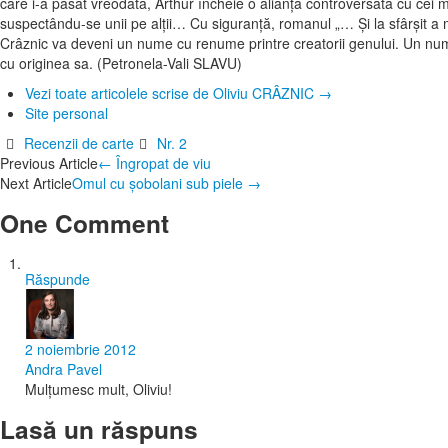
care i-a păsat vreodată, Arthur încheie o alianţă controversată cu cei 
suspectându-se unii pe alţii… Cu siguranţă, romanul „… Şi la sfârşit a 
Crâznic va deveni un nume cu renume printre creatorii genului. Un nu
cu originea sa. (Petronela-Vali SLAVU)
Vezi toate articolele scrise de Oliviu CRÂZNIC
→
Site personal
Recenzii de carte
Nr. 2
Post
Previous Article
←
Îngropat de viu
Next Article
Omul cu şobolani sub piele
→
navigation
One Comment
Răspunde
2 noiembrie 2012
Andra Pavel
Mulțumesc mult, Oliviu!
Lasă un răspuns