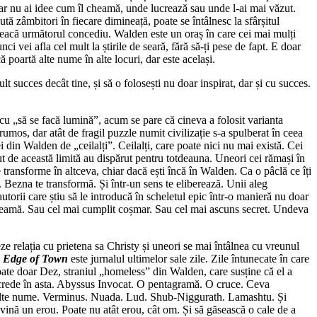
dar nu ai idee cum îl cheamă, unde lucrează sau unde l-ai mai văzut.
ă zâmbitori în fiecare dimineață, poate se întâlnesc la sfârșitul
etreacă următorul concediu. Walden este un oraș în care cei mai mulți
i vei afla cel mult la știrile de seară, fără să-ți pese de fapt. E doar
 poartă alte nume în alte locuri, dar este același.
 succes decât tine, și să o folosești nu doar inspirat, dar și cu succes.
cu „să se facă lumină”, acum se pare că cineva a folosit varianta
rumos, dar atât de fragil puzzle numit civilizație s-a spulberat în ceea
i din Walden de „ceilalți”. Ceilalți, care poate nici nu mai există. Cei
cut de această limită au dispărut pentru totdeauna. Uneori cei rămași în
e transforme în altceva, chiar dacă ești încă în Walden. Ca o pâclă ce îți
. Bezna te transformă. Și într-un sens te eliberează. Unii aleg
 autorii care știu să le introducă în scheletul epic într-o manieră nu doar
îi cheamă. Sau cel mai cumplit coșmar. Sau cel mai ascuns secret. Undeva
eze relația cu prietena sa Christy și uneori se mai întâlnea cu vreunul
e Edge of Town
este jurnalul ultimelor sale zile. Zile întunecate în care
 Poate doar Dez, straniul „homeless” din Walden, care susține că el a
ar crede în asta. Abyssus Invocat. O pentagramă. O cruce. Ceva
e multe nume. Verminus. Nuada. Lud. Shub-Niggurath. Lamashtu. Și
vină un erou. Poate nu atât erou, cât om. Și să găsească o cale de a