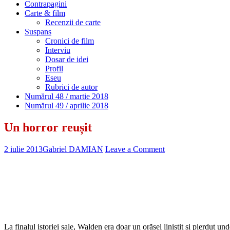
Contrapagini
Carte & film
Recenzii de carte
Suspans
Cronici de film
Interviu
Dosar de idei
Profil
Eseu
Rubrici de autor
Numărul 48 / martie 2018
Numărul 49 / aprilie 2018
Un horror reușit
2 iulie 2013
Gabriel DAMIAN
Leave a Comment
La finalul istoriei sale, Walden era doar un orășel liniștit și pierdut u