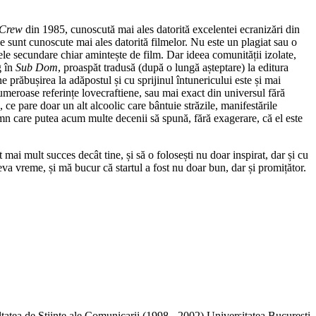
 Crew
din 1985, cunoscută mai ales datorită excelentei ecranizări din
 sunt cunoscute mai ales datorită filmelor. Nu este un plagiat sau o
ele secundare chiar amintește de film. Dar ideea comunității izolate,
g în
Sub Dom
, proaspăt tradusă (după o lungă așteptare) la editura
 prăbușirea la adăpostul și cu sprijinul întunericului este și mai
umeroase referințe lovecraftiene, sau mai exact din universul fără
 ce pare doar un alt alcoolic care bântuie străzile, manifestările
domn care putea acum multe decenii să spună, fără exagerare, că el este
 mai mult succes decât tine, și să o folosești nu doar inspirat, dar și cu
va vreme, și mă bucur că startul a fost nu doar bun, dar și promițător.
ltatea de Stiinte ale Comunicarii (1998 - 2002) Universitatea Bucuresti