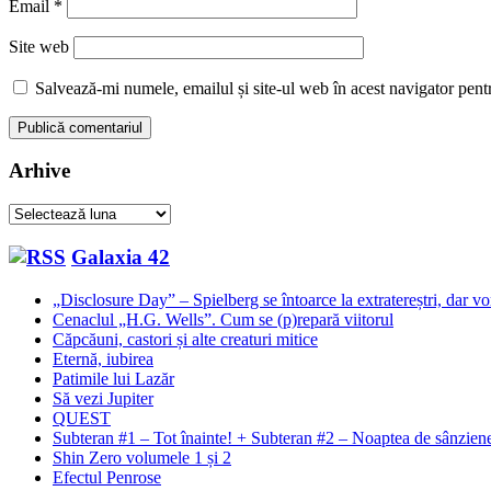
Email
*
Site web
Salvează-mi numele, emailul și site-ul web în acest navigator pent
Arhive
Arhive
Galaxia 42
„Disclosure Day” – Spielberg se întoarce la extratereștri, dar v
Cenaclul „H.G. Wells”. Cum se (p)repară viitorul
Căpcăuni, castori și alte creaturi mitice
Eternă, iubirea
Patimile lui Lazăr
Să vezi Jupiter
QUEST
Subteran #1 – Tot înainte! + Subteran #2 – Noaptea de sânzie
Shin Zero volumele 1 și 2
Efectul Penrose