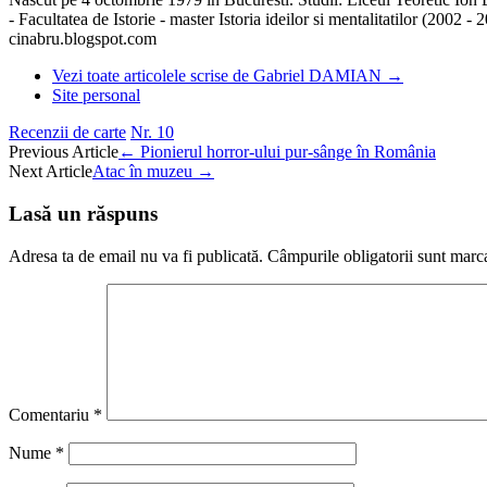
- Facultatea de Istorie - master Istoria ideilor si mentalitatilor (2002 - 
cinabru.blogspot.com
Vezi toate articolele scrise de Gabriel DAMIAN
→
Site personal
Recenzii de carte
Nr. 10
Post
Previous Article
←
Pionierul horror-ului pur-sânge în România
Next Article
Atac în muzeu
→
navigation
Lasă un răspuns
Adresa ta de email nu va fi publicată.
Câmpurile obligatorii sunt marc
Comentariu
*
Nume
*