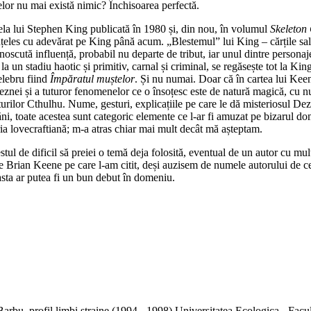
lor nu mai există nimic? Închisoarea perfectă.
ela lui Stephen King publicată în 1980 și, din nou, în volumul
Skeleton
nțeles cu adevărat pe King până acum. „Blestemul” lui King – cărțile sale
oscută influență, probabil nu departe de tribut, iar unul dintre personaj
la un stadiu haotic și primitiv, carnal și criminal, se regăsește tot la Kin
elebru fiind
Împăratul muștelor
. Și nu numai. Doar că în cartea lui Keene
 beznei și a tuturor fenomenelor ce o însoțesc este de natură magică, cu n
urilor Cthulhu. Nume, gesturi, explicațiile pe care le dă misteriosul Dez,
 răni, toate acestea sunt categoric elemente ce l-ar fi amuzat pe bizarul 
ia lovecraftiană; m-a atras chiar mai mult decât mă așteptam.
stul de dificil să preiei o temă deja folosită, eventual de un autor cu mult
e Brian Keene pe care l-am citit, deși auzisem de numele autorului de ce
asta ar putea fi un bun debut în domeniu.
arbu, profil limbi straine (1994 - 1998) Universitatea Ecologica - Facu