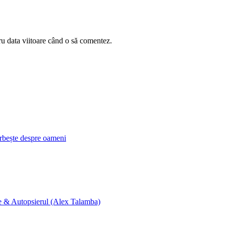
ru data viitoare când o să comentez.
orbește despre oameni
ne & Autopsierul (Alex Talamba)