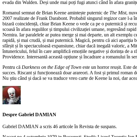
evada din Walden. Deși unde mai poți fugi atunci când în afara granițe
Romanul semnat de Brian Keene amintește puternic de
The Mist
, nuv
2007 realizate de Frank Darabont. Probabil singurul regizor care l-a î
bizară coincidență, chiar Brian Keene o vede ca pe o puternică și recun
scoasă în afara regulilor și timpului civilizației umane, regresând rapid 
Nemira. Iar paralelele ar putea merge și mai departe, un alt exemplu c
rapidă, și mai crudă, și mai puternică. Magică, pentru că aici apariția
sfârșit și în spectaculoasă expansiune, chiar dacă inegală valoric, a Mit
întunericului, felul în care amplifică emoțiile negative și dorința de a
Providence. Interesantă această opțiune și încadrare a romanului în ser
Pentru că
Darkness on the Edge of Town
este un horror reușit. Este de
succes. Riscant și funcționează doar arareori. A fost și primul roman d
Nu știu când și dacă se va traduce vreo carte de Keene la noi, dar ace
Despre Gabriel DAMIAN
Gabriel DAMIAN a scris 46 articole în Revista de suspans.
Nascut pe 4 octombrie 1979 in Bucuresti. Studii: Liceul Teoretic Ion B