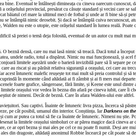
prea bine. Eventual te întâlnești dimineața cu cineva oarecum cunoscut, 
orășelului provincial, presărat cu căsuțe standard și vecini care se salut
cat băiatul cel mare la ultimul meci de fotbal și unde ar fi bine să-și p
 nu se întâmplă nimic deosebit. Și dacă se întâmplă cuiva necunoscut, atunc
, Walden nu este o utopie, este orășelul standard în lumea reală. Poate că
icil să preiei o temă deja folosită, eventual de un autor cu mult mai mult
ă. O beznă densă, care nu mai lasă nimic să treacă. Dacă totul a început 
tatea, undele radio, totul a dispărut. Nimic nu mai funcționează, și acel f
onjoară limitele așezării unde o barieră invizibilă pare să îi separe pe ce
care au riscat și au părăsit relativa siguranță a orașului, cei care au tre
r acest întuneric malefic reușește tot mai mult să preia controlul și să t
e cuprindă în momente când altădată ai fi zâmbit și ai fi mers mai departe
e scenele foarte grafice, sângeroase, fără limite, și Keene este unul dintre
 la limitele orașului vor vedea în bezna din afară pe cineva iubit, care 
neștiut de nimeni. Decât de beznă. Care în afara Walden-ului este altfel.
iețuitori. Sau captivi. Înainte de întuneric livra pizza, încerca să păstr
reze, pe cât posibil, umanul din interior. Conștiința. Iar
Darkness on th
, și cum ar putea ca totul să fie ca înainte de întuneric. Nimeni nu știe.
 a desenat la limitele orașului simboluri ce ar părea magice dacă cineva 
are, ce ar opri bezna și mai ales pe cel ce nu poate fi numit. Deși ar
i ales din dragoste, altădată anonimul Robbie încearcă pe cât poate să de