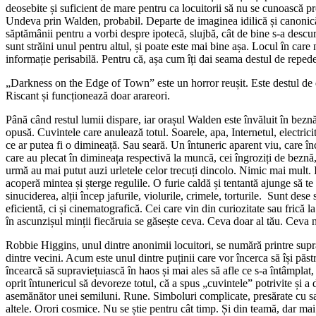
deosebite și suficient de mare pentru ca locuitorii să nu se cunoască 
Undeva prin Walden, probabil. Departe de imaginea idilică și canonică a 
săptămânii pentru a vorbi despre ipotecă, slujbă, cât de bine s-a descur
sunt străini unul pentru altul, și poate este mai bine așa. Locul în care
informație perisabilă. Pentru că, așa cum îți dai seama destul de repede
„Darkness on the Edge of Town” este un horror reușit. Este destul de dif
Riscant și funcționează doar arareori.
Până când restul lumii dispare, iar orașul Walden este învăluit în bezn
opusă. Cuvintele care anulează totul. Soarele, apa, Internetul, electrici
ce ar putea fi o dimineață. Sau seară. Un întuneric aparent viu, care înc
care au plecat în dimineața respectivă la muncă, cei îngroziți de beznă, 
urmă au mai putut auzi urletele celor trecuți dincolo. Nimic mai mult. Ia
acoperă mintea și șterge regulile. O furie caldă și tentantă ajunge să t
sinuciderea, alții încep jafurile, violurile, crimele, torturile. Sunt des
eficientă, ci și cinematografică. Cei care vin din curiozitate sau frică
în ascunzișul minții fiecăruia se găsește ceva. Ceva doar al tău. Ceva 
Robbie Higgins, unul dintre anonimii locuitori, se numără printre suprav
dintre vecini. Acum este unul dintre puținii care vor încerca să își păst
încearcă să supraviețuiască în haos și mai ales să afle ce s-a întâmplat
oprit întunericul să devoreze totul, că a spus „cuvintele” potrivite și
asemănător unei semiluni. Rune. Simboluri complicate, presărate cu s
altele. Orori cosmice. Nu se știe pentru cât timp. Și din teamă, dar ma