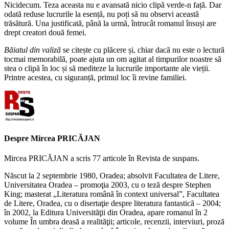
Nicidecum. Teza aceasta nu e avansată nicio clipă verde-n față. Dar
odată reduse lucrurile la esență, nu poți să nu observi această
trăsătură. Una justificată, până la urmă, întrucât romanul însuși are
drept creatori două femei.
Băiatul din valiză
se citește cu plăcere și, chiar dacă nu este o lectură
tocmai memorabilă, poate ajuta un om agitat al timpurilor noastre să
stea o clipă în loc și să mediteze la lucrurile importante ale vieții.
Printre acestea, cu siguranță, primul loc îi revine familiei.
Despre Mircea PRICĂJAN
Mircea PRICĂJAN a scris 77 articole în Revista de suspans.
Născut la 2 septembrie 1980, Oradea; absolvit Facultatea de Litere,
Universitatea Oradea – promoţia 2003, cu o teză despre Stephen
King; masterat „Literatura română în context universal”, Facultatea
de Litere, Oradea, cu o disertaţie despre literatura fantastică – 2004;
în 2002, la Editura Universităţii din Oradea, apare romanul în 2
volume În umbra deasă a realităţii; articole, recenzii, interviuri, proză