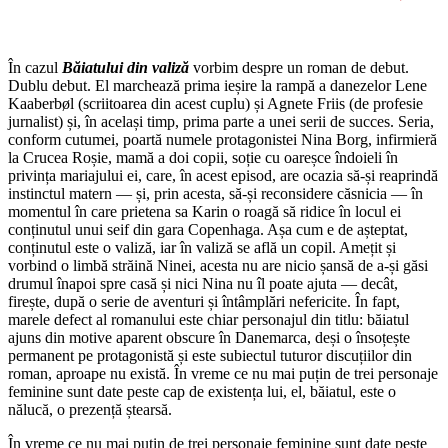
În cazul
Băiatului din valiză
vorbim despre un roman de debut.
Dublu debut. El marchează prima ieșire la rampă a danezelor Lene
Kaaberbøl (scriitoarea din acest cuplu) și Agnete Friis (de profesie
jurnalist) și, în același timp, prima parte a unei serii de succes. Seria,
conform cutumei, poartă numele protagonistei Nina Borg, infirmieră
la Crucea Roșie, mamă a doi copii, soție cu oareșce îndoieli în
privința mariajului ei, care, în acest episod, are ocazia să-și reaprindă
instinctul matern ― și, prin acesta, să-și reconsidere căsnicia ― în
momentul în care prietena sa Karin o roagă să ridice în locul ei
conținutul unui seif din gara Copenhaga. Așa cum e de așteptat,
conținutul este o valiză, iar în valiză se află un copil.
Amețit și
vorbind o limbă străină Ninei, acesta nu are nicio șansă de a-și găsi
drumul înapoi spre casă și nici Nina nu îl poate ajuta ― decât,
firește, după o serie de aventuri și întâmplări nefericite. În fapt,
marele defect al romanului este chiar personajul din titlu: băiatul
ajuns din motive aparent obscure în Danemarca, deși o însoțește
permanent pe protagonistă și este subiectul tuturor discuțiilor din
roman, aproape nu există. În vreme ce nu mai puțin de trei personaje
feminine sunt date peste cap de existența lui, el, băiatul, este o
nălucă, o prezență ștearsă.
În vreme ce nu mai puțin de trei personaje feminine sunt date peste