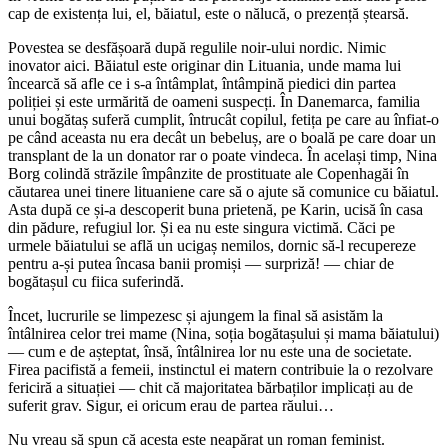
cap de existența lui, el, băiatul, este o nălucă, o prezență ștearsă.
Povestea se desfășoară după regulile noir-ului nordic. Nimic
inovator aici. Băiatul este originar din Lituania, unde mama lui
încearcă să afle ce i s-a întâmplat, întâmpină piedici din partea
poliției și este urmărită de oameni suspecți. În Danemarca, familia
unui bogătaș suferă cumplit, întrucât copilul, fetița pe care au înfiat-o
pe când aceasta nu era decât un bebeluș, are o boală pe care doar un
transplant de la un donator rar o poate vindeca. În același timp, Nina
Borg colindă străzile împânzite de prostituate ale Copenhagăi în
căutarea unei tinere lituaniene care să o ajute să comunice cu băiatul.
Asta după ce și-a descoperit buna prietenă, pe Karin, ucisă în casa
din pădure, refugiul lor. Și ea nu este singura victimă. Căci pe
urmele băiatului se află un ucigaș nemilos, dornic să-l recupereze
pentru a-și putea încasa banii promiși ― surpriză! ― chiar de
bogătașul cu fiica suferindă.
Încet, lucrurile se limpezesc și ajungem la final să asistăm la
întâlnirea celor trei mame (Nina, soția bogătașului și mama băiatului)
― cum e de așteptat, însă, întâlnirea lor nu este una de societate.
Firea pacifistă a femeii, instinctul ei matern contribuie la o rezolvare
fericiră a situației ― chit că majoritatea bărbaților implicați au de
suferit grav. Sigur, ei oricum erau de partea răului…
Nu vreau să spun că acesta este neapărat un roman feminist.