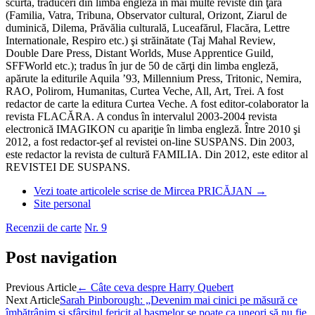
scurtă, traduceri din limba engleză în mai multe reviste din ţară
(Familia, Vatra, Tribuna, Observator cultural, Orizont, Ziarul de
duminică, Dilema, Prăvălia culturală, Luceafărul, Flacăra, Lettre
Internationale, Respiro etc.) şi străinătate (Taj Mahal Review,
Double Dare Press, Distant Worlds, Muse Apprentice Guild,
SFFWorld etc.); tradus în jur de 50 de cărţi din limba engleză,
apărute la editurile Aquila ’93, Millennium Press, Tritonic, Nemira,
RAO, Polirom, Humanitas, Curtea Veche, All, Art, Trei. A fost
redactor de carte la editura Curtea Veche. A fost editor-colaborator la
revista FLACĂRA. A condus în intervalul 2003-2004 revista
electronică IMAGIKON cu apariţie în limba engleză. Între 2010 şi
2012, a fost redactor-şef al revistei on-line SUSPANS. Din 2003,
este redactor la revista de cultură FAMILIA. Din 2012, este editor al
REVISTEI DE SUSPANS.
Vezi toate articolele scrise de Mircea PRICĂJAN
→
Site personal
Recenzii de carte
Nr. 9
Post navigation
Previous Article
←
Câte ceva despre Harry Quebert
Next Article
Sarah Pinborough: „Devenim mai cinici pe măsură ce
îmbătrânim și sfârșitul fericit al basmelor se poate ca uneori să nu fie