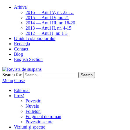
Arhiva
2016 — Anul V, nr. 22-…
2015 — Anul IV, nr. 21
2014 — Anul III, nr. 16-20
2013 — Anul II, nr. 4-15
2012 — Anul I, nr. 1-3
Ghidul colaboratorului
Redacţia
Contact
Blog
English Section
Search for:
Menu
Close
Editorial
Proză
Povestiri
Nuvele
Foileton
Fragment de roman
Povestiri scurte
Viziuni și spectre