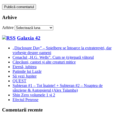
Arhive
Arhive
Galaxia 42
„Disclosure Day” – Spielberg se întoarce la extratereștri, dar
vorbește despre oameni
Cenaclul „H.G. Wells”. Cum se (p)repară viitorul
Căpcăuni, castori și alte creaturi mitice
Eternă, iubirea
Patimile lui Lazăr
Să vezi Jupiter
QUEST
Subteran #1 – Tot înainte! + Subteran #2 – Noaptea de
sânziene & Autopsierul (Alex Talamba)
Shin Zero volumele 1 și 2
Efectul Penrose
Comentarii recente