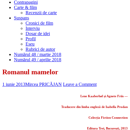
Contrapagini
Carte & film
Recenzii de carte
Suspans
Cronici de film
Interviu
Dosar de idei
Profil
Eseu
Rubrici de autor
Numărul 48 / martie 2018
Numărul 49 / aprilie 2018
Romanul mamelor
1 iunie 2013
Mircea PRICĂJAN
Leave a Comment
Lene Kaaberbøl și Agnete Friis ―
Traducere din limba engleză de Isabella Prodan
Colecția Fiction Connection
Editura Trei, București, 2013