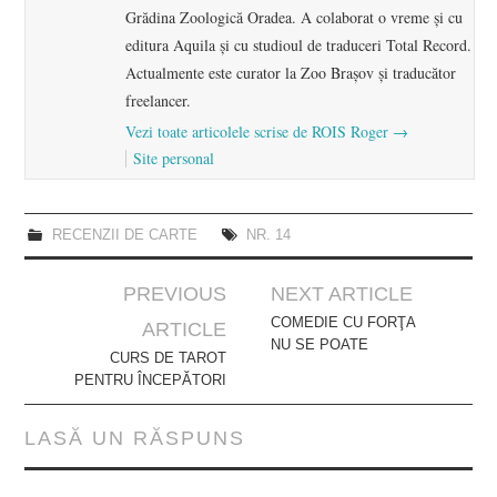
Grădina Zoologică Oradea. A colaborat o vreme şi cu
editura Aquila şi cu studioul de traduceri Total Record.
Actualmente este curator la Zoo Brașov şi traducător
freelancer.
Vezi toate articolele scrise de ROIS Roger
→
Site personal
RECENZII DE CARTE
NR. 14
Post
PREVIOUS
NEXT ARTICLE
navigation
COMEDIE CU FORŢA
ARTICLE
NU SE POATE
CURS DE TAROT
PENTRU ÎNCEPĂTORI
LASĂ UN RĂSPUNS