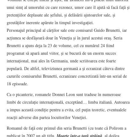
unui simţ al umorului cu care rezonez, umor care îl ajută să facă faţă şi
pretenţiilor deplasate ale şefului, şi delăsării ajutoarelor sale, şi
greutăţilor inerente apărute în timpul investigaţiei.
Personajul principal al cărţilor sale este comisarul Guido Brunetti, iar
acţiunea se desfăşoară doar în Veneţia şi în jurul acestui oraş. Seria
Brunetti a ajuns deja la 23 de volume, cel cu numărul 24 fiind
programat să apară anul viitor, şi se bucură de un enorm succes
internaţional, mai ales în Germania, unde scriitoarea este foarte
populară. De altfel, televiziunea germană a şi ecranizat câteva dintre
cazurile comisarului Brunetti, ecranizare concretizată într-un serial de
18 episoade.
Ca o picanterie, romanele Donnei Leon sunt traduse în numeroase
limbi de circulaţie internaţională, exceptând… limba italiană. Autoarea
a impus această condiţie pentru a evita, cel puţin teoretic, eventualele
reacţii adverse din partea locuitorilor Veneţiei.
Romanul de faţă este primul din seria Brunetti (cu toate că Polirom a
publicat în 2007 un alt titlu,
Moarte într-o ţară străină
, al doilea