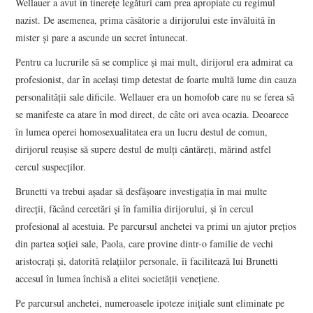
Wellauer a avut în tinereţe legături cam prea apropiate cu regimul
nazist. De asemenea, prima căsătorie a dirijorului este învăluită în
mister şi pare a ascunde un secret întunecat.
Pentru ca lucrurile să se complice şi mai mult, dirijorul era admirat ca
profesionist, dar în acelaşi timp detestat de foarte multă lume din cauza
personalităţii sale dificile. Wellauer era un homofob care nu se ferea să
se manifeste ca atare în mod direct, de câte ori avea ocazia. Deoarece
în lumea operei homosexualitatea era un lucru destul de comun,
dirijorul reuşise să supere destul de mulţi cântăreţi, mărind astfel
cercul suspecţilor.
Brunetti va trebui aşadar să desfăşoare investigaţia în mai multe
direcţii, făcând cercetări şi în familia dirijorului, şi în cercul
profesional al acestuia. Pe parcursul anchetei va primi un ajutor preţios
din partea soţiei sale, Paola, care provine dintr-o familie de vechi
aristocraţi şi, datorită relaţiilor personale, îi facilitează lui Brunetti
accesul în lumea închisă a elitei societăţii veneţiene.
Pe parcursul anchetei, numeroasele ipoteze iniţiale sunt eliminate pe