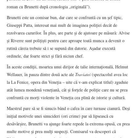
roman cu Brunetti după cronologia „originală”).
Brunetti este un comisar bun, dar care se confruntă cu un şef tipic,
Giuseppi Patta, interesat mai mult de imaginea poliţiei decât de
rezolvarea cazurilor. În plus, are parte şi de ajutoare pe măsură: Alvise
şi Riverre sunt poliţişti pentru care aproape toată munca a devenit o
rutină căreia trebuie să i se supună din datorie. Aşadar execută
ordinele, dar foarte strict şi fără niciun chef.
În aceste condiţii, moartea unui dirijor de talie internaţională, Helmut
Wellauer, în pauza dintre două acte ale
Traviatei
(spectacolul avea loc
la La Fenice, opera din Veneţia – uite că v-am explicat titlul) zguduie
atât lumea mondenă veneţiană, cât şi forţele de poliţie care nu se prea
confruntă cu morţi violente în Veneţia cea plină de istorie şi cultură.
Maestrul pare să se fi sinucis bând o cafea în care turnase cianură. Deşi
iniţial motivele unei sinucideri (ori crime) par să lipsească cu
desăvârşire, Brunetti va ajunge foarte repede la extrema opusă, cu prea
multe motive şi prea mulţi suspecţi. Comisarul va descoperi că