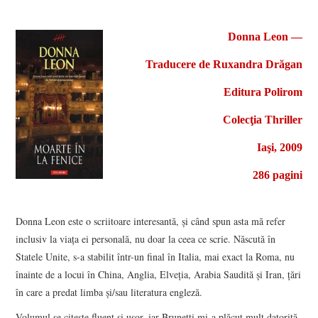
VIZIUNI ȘI SPECTRE
Donna Leon ―
CONTRAPAGINI
Traducere de Ruxandra Drăgan
Editura Polirom
CARTE & FILM
Colecţia Thriller
SUSPANS
Iaşi, 2009
NUMĂRUL 48 /
286 pagini
MARTIE 2018
Donna Leon este o scriitoare interesantă, şi când spun asta mă refer
NUMĂRUL 49 /
inclusiv la viaţa ei personală, nu doar la ceea ce scrie. Născută în
Statele Unite, s-a stabilit într-un final în Italia, mai exact la Roma, nu
APRILIE 2018
înainte de a locui în China, Anglia, Elveţia, Arabia Saudită şi Iran, ţări
în care a predat limba şi/sau literatura engleză.
Volumul se citeşte fluent şi uşor, iar Brunetti mi-a plăcut mult datorită