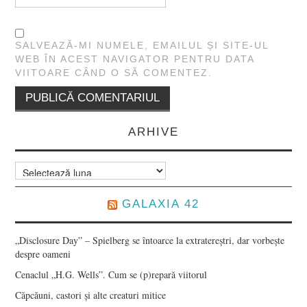
SALVEAZĂ-MI NUMELE, EMAILUL ȘI SITE-UL
WEB ÎN ACEST NAVIGATOR PENTRU DATA
VIITOARE CÂND O SĂ COMENTEZ.
ARHIVE
Arhive
GALAXIA 42
„Disclosure Day” – Spielberg se întoarce la extratereștri, dar vorbește
despre oameni
Cenaclul „H.G. Wells”. Cum se (p)repară viitorul
Căpcăuni, castori și alte creaturi mitice