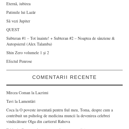
Eternă, iubirea
Patimile lui Lazăr
Să vezi Jupiter
QUEST
Subteran #1 – Tot înainte! + Subteran #2 – Noaptea de sânziene &
Autopsierul (Alex Talamba)
Shin Zero volumele 1 și 2
Efectul Penrose
COMENTARII RECENTE
Mircea Coman
la
Lacrimi
Tavi
la
Lamentări
Coca
la
O poveste inventată pentru fiul meu, Toma, despre cum a
contribuit un psiholog de medicina muncii la devenirea celebrei
vindecătoare Olga din cartierul Rahova