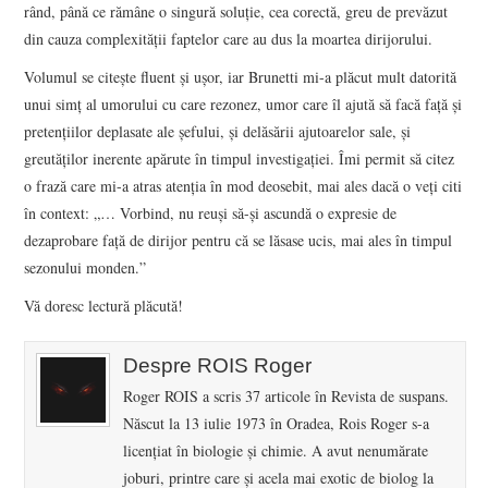
rând, până ce rămâne o singură soluţie, cea corectă, greu de prevăzut
din cauza complexităţii faptelor care au dus la moartea dirijorului.
Volumul se citeşte fluent şi uşor, iar Brunetti mi-a plăcut mult datorită
unui simţ al umorului cu care rezonez, umor care îl ajută să facă faţă şi
pretenţiilor deplasate ale şefului, şi delăsării ajutoarelor sale, şi
greutăţilor inerente apărute în timpul investigaţiei. Îmi permit să citez
o frază care mi-a atras atenţia în mod deosebit, mai ales dacă o veţi citi
în context: „… Vorbind, nu reuşi să-şi ascundă o expresie de
dezaprobare faţă de dirijor pentru că se lăsase ucis, mai ales în timpul
sezonului monden.”
Vă doresc lectură plăcută!
Despre ROIS Roger
Roger ROIS a scris 37 articole în Revista de suspans.
Născut la 13 iulie 1973 în Oradea, Rois Roger s-a
licenţiat în biologie şi chimie. A avut nenumărate
joburi, printre care şi acela mai exotic de biolog la