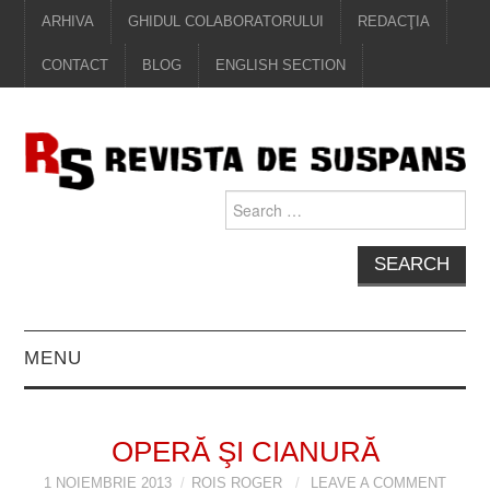
ARHIVA
GHIDUL COLABORATORULUI
REDACŢIA
CONTACT
BLOG
ENGLISH SECTION
Search
for:
MENU
EDITORIAL
OPERĂ ŞI CIANURĂ
PROZĂ
1 NOIEMBRIE 2013
ROIS ROGER
LEAVE A COMMENT