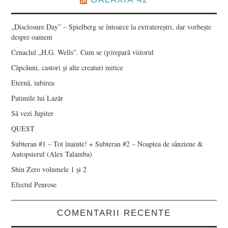
„Disclosure Day” – Spielberg se întoarce la extratereștri, dar vorbește
despre oameni
Cenaclul „H.G. Wells”. Cum se (p)repară viitorul
Căpcăuni, castori și alte creaturi mitice
Eternă, iubirea
Patimile lui Lazăr
Să vezi Jupiter
QUEST
Subteran #1 – Tot înainte! + Subteran #2 – Noaptea de sânziene &
Autopsierul (Alex Talamba)
Shin Zero volumele 1 și 2
Efectul Penrose
COMENTARII RECENTE