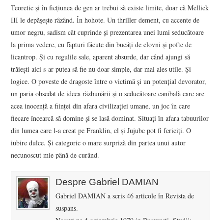
Teoretic şi în ficţiunea de gen ar trebui să existe limite, doar că Mellick
III le depăşeşte râzând. În hohote. Un thriller dement, cu accente de
umor negru, sadism cât cuprinde şi prezentarea unei lumi seducătoare
la prima vedere, cu făpturi făcute din bucăţi de clovni şi pofte de
licantrop. Şi cu regulile sale, aparent absurde, dar când ajungi să
trăieşti aici s-ar putea să fie nu doar simple, dar mai ales utile. Şi
logice. O poveste de dragoste între o victimă şi un potenţial devorator,
un paria obsedat de ideea răzbunării şi o seducătoare canibală care are
acea inocenţă a fiinţei din afara civilizaţiei umane, un joc în care
fiecare încearcă să domine şi se lasă dominat. Situaţi în afara tabuurilor
din lumea care l-a creat pe Franklin, el şi Jujube pot fi fericiţi. O
iubire dulce. Şi categoric o mare surpriză din partea unui autor
necunoscut mie până de curând.
Despre Gabriel DAMIAN
Gabriel DAMIAN a scris 46 articole în Revista de
suspans.