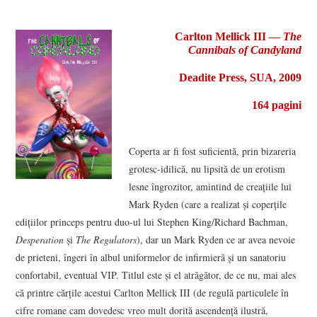
VIZIUNI ȘI SPECTRE
Carlton Mellick III ―
The
Cannibals of Candyland
CONTRAPAGINI
Deadite Press, SUA, 2009
CARTE & FILM
164 pagini
SUSPANS
Coperta ar fi fost suficientă, prin bizareria
NUMĂRUL 48 /
grotesc-idilică, nu lipsită de un erotism
lesne îngrozitor, amintind de creaţiile lui
MARTIE 2018
Mark Ryden (care a realizat şi coperţile
ediţiilor princeps pentru duo-ul lui Stephen King/Richard Bachman,
NUMĂRUL 49 /
Desperation
şi
The Regulators
), dar un Mark Ryden ce ar avea nevoie
de prieteni, îngeri în albul uniformelor de infirmieră şi un sanatoriu
APRILIE 2018
confortabil, eventual VIP. Titlul este şi el atrăgător, de ce nu, mai ales
că printre cărţile acestui Carlton Mellick III (de regulă particulele în
cifre romane cam dovedesc vreo mult dorită ascendenţă ilustră,