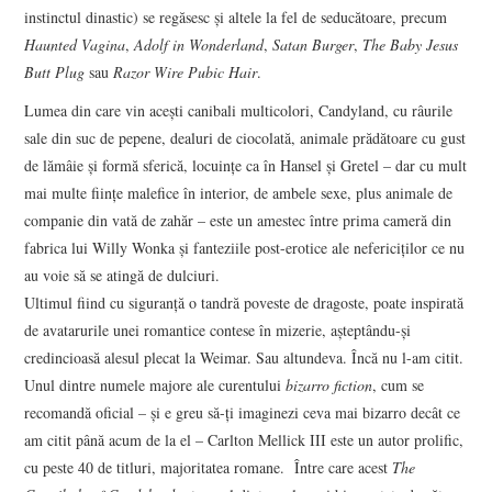
instinctul dinastic) se regăsesc şi altele la fel de seducătoare, precum
Haunted Vagina
,
Adolf in Wonderland
,
Satan Burger
,
The Baby Jesus
Butt Plug
sau
Razor Wire Pubic Hair
.
Lumea din care vin aceşti canibali multicolori, Candyland, cu râurile
sale din suc de pepene, dealuri de ciocolată, animale prădătoare cu gust
de lămâie şi formă sferică, locuinţe ca în Hansel şi Gretel – dar cu mult
mai multe fiinţe malefice în interior, de ambele sexe, plus animale de
companie din vată de zahăr – este un amestec între prima cameră din
fabrica lui Willy Wonka şi fanteziile post-erotice ale nefericiţilor ce nu
au voie să se atingă de dulciuri.
Ultimul fiind cu siguranţă o tandră poveste de dragoste, poate inspirată
de avatarurile unei romantice contese în mizerie, aşteptându-şi
credincioasă alesul plecat la Weimar. Sau altundeva. Încă nu l-am citit.
Unul dintre numele majore ale curentului
bizarro fiction
, cum se
recomandă oficial – şi e greu să-ţi imaginezi ceva mai bizarro decât ce
am citit până acum de la el – Carlton Mellick III este un autor prolific,
cu peste 40 de titluri, majoritatea romane. Între care acest
The