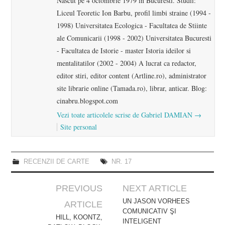
Nascut pe 4 octombrie 1979 in Bucuresti. Studii:
Liceul Teoretic Ion Barbu, profil limbi straine (1994 -
1998) Universitatea Ecologica - Facultatea de Stiinte
ale Comunicarii (1998 - 2002) Universitatea Bucuresti
- Facultatea de Istorie - master Istoria ideilor si
mentalitatilor (2002 - 2004) A lucrat ca redactor,
editor stiri, editor content (Artline.ro), administrator
site librarie online (Tamada.ro), librar, anticar. Blog:
cinabru.blogspot.com
Vezi toate articolele scrise de Gabriel DAMIAN
→
Site personal
RECENZII DE CARTE
NR. 17
Post
PREVIOUS
NEXT ARTICLE
navigation
UN JASON VORHEES
ARTICLE
COMUNICATIV ŞI
HILL, KOONTZ,
INTELIGENT