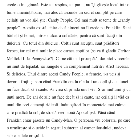
crede-o imaginară. Este un respins, un paria, nu îşi găseşte locul într-o
lume ameninţătoare, mai ales că ascunde un secret cumplit pe care
ceilalţi nu vor să-l ştie. Candy People. Cel mai mult se teme de „candy
people”. Aceştia există, chiar dacă nimeni nu îl crede pe Franklin. Sunt
bărbaţi şi femei, miros dulce, a cofetărie, pentru că sunt făcuţi din
dulciuri. Cu totul din dulciuri. Colţii sunt ascuţiţi, sunt prădători
feroce, iar cel mai mult le place carnea copiilor (se va fi gândit Carlton
Mellick III la Pennywise?). Carne cât mai proaspătă, dar nici viscerele
nu sunt de lepădat, iar sângele e un complement nutritiv strict necesar.
Şi delicios. Unul dintre aceşti Candy People, o femeie, i-a ucis şi
devorat fraţii şi sora când Franklin era la rându-i un copil şi de atunci
nu face decât să-i caute. Ar vrea să prindă unul viu. S-ar mulţumi şi cu
unul mort. De ani de zile nu face decât să îi caute, iar ceilalţi îl văd ca
unul din acei demenţi ridicoli, înduioşători în momentele mai calme,
care predică la colţ de stradă vreo nouă Apocalipsă. Până când
Franklin chiar găseşte un Candy-Man. O persoană viu colorată, pe care
o urmăreşte şi o ucide în regatul subteran al oamenilor-dulci, undeva
sub canalele oraşului.