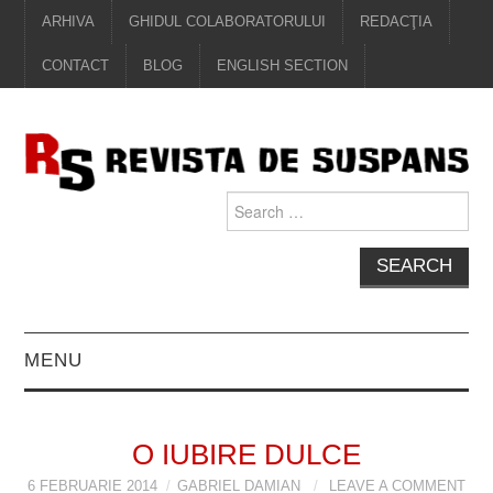
ARHIVA
GHIDUL COLABORATORULUI
REDACŢIA
CONTACT
BLOG
ENGLISH SECTION
Search
for:
MENU
EDITORIAL
O IUBIRE DULCE
PROZĂ
6 FEBRUARIE 2014
GABRIEL DAMIAN
LEAVE A COMMENT