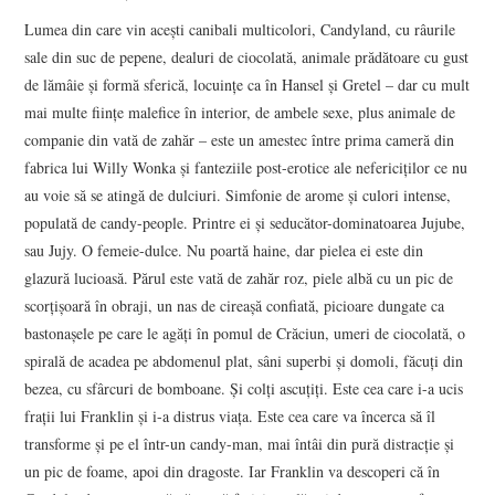
Lumea din care vin aceşti canibali multicolori, Candyland, cu râurile
sale din suc de pepene, dealuri de ciocolată, animale prădătoare cu gust
de lămâie şi formă sferică, locuinţe ca în Hansel şi Gretel – dar cu mult
mai multe fiinţe malefice în interior, de ambele sexe, plus animale de
companie din vată de zahăr – este un amestec între prima cameră din
fabrica lui Willy Wonka şi fanteziile post-erotice ale nefericiţilor ce nu
au voie să se atingă de dulciuri. Simfonie de arome şi culori intense,
populată de candy-people. Printre ei şi seducător-dominatoarea Jujube,
sau Jujy. O femeie-dulce. Nu poartă haine, dar pielea ei este din
glazură lucioasă. Părul este vată de zahăr roz, piele albă cu un pic de
scorţişoară în obraji, un nas de cireaşă confiată, picioare dungate ca
bastonaşele pe care le agăţi în pomul de Crăciun, umeri de ciocolată, o
spirală de acadea pe abdomenul plat, sâni superbi şi domoli, făcuţi din
bezea, cu sfârcuri de bomboane. Şi colţi ascuţiţi. Este cea care i-a ucis
fraţii lui Franklin şi i-a distrus viaţa. Este cea care va încerca să îl
transforme şi pe el într-un candy-man, mai întâi din pură distracţie şi
un pic de foame, apoi din dragoste. Iar Franklin va descoperi că în