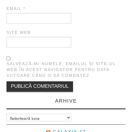
EMAIL
*
SITE WEB
SALVEAZĂ-MI NUMELE, EMAILUL ȘI SITE-UL
WEB ÎN ACEST NAVIGATOR PENTRU DATA
VIITOARE CÂND O SĂ COMENTEZ.
ARHIVE
Arhive
GALAXIA 42