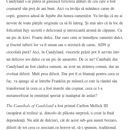
Candyland s-ar putea să găsească fericirea alături de cea care a fost
coşmarul său preţ de ani buni. Aici va învăţa să mănânce carne de
copii, generos adusă de Jujube din lumea oamenilor. Va învăţa că nu ai
nevoie de toate părţile originale ca să fii întreg. Şi mai ales că în loc de
foliculină Jujy secretă o delicioasă şi intoxicantă aromă de căpşune. Cu
un pic de kiwi. Foarte dulce. Dar oare cum se înmulţesc oamenii-dulci,
şi fructul iubirii lor va fi uman sau o mixtură de carne, ADN şi
ciocolată pură? Aici, în Candyland, viscerele prăzii pot fi servite într-
un delicios sos dulce cu un pic de amaretto. De ce nu? Canibalii din
Candyland au fost cândva oameni, au avut un strămoş comun, dar au
evoluat diferit. Mult prea diferit. Dar pot fi ei blamaţi pentru ceea ce
fac, va ajunge să se întrebe Franklin pe măsură ce este la rândul său
transformat în ceea ce a fost marele său coşmar, ceea ce l-a
metamorfozat în omuleţul speriat şi inadaptat de astăzi?
The Cannibals of Candyland
a fost primul Carlton Mellick III
(neapărat al treilea) şi, dincolo de plăcuta surpriză, a creat la final
dependenţă. Nu atât de dulciuri, cât de acest sub-gen numit bizzaro,
diferit de tot ceea ce asociam cu horror-ul, să-i spunem, tradiţional.