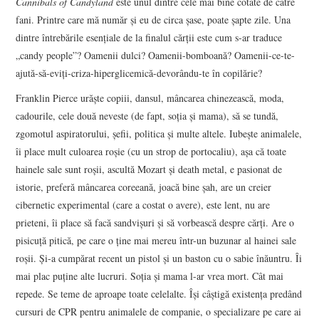
Cannibals of Candyland
este unul dintre cele mai bine cotate de către
fani. Printre care mă număr şi eu de circa şase, poate şapte zile. Una
dintre întrebările esenţiale de la finalul cărţii este cum s-ar traduce
„candy people”? Oamenii dulci? Oamenii-bomboană? Oamenii-ce-te-
ajută-să-eviţi-criza-hiperglicemică-devorându-te în copilărie?
Franklin Pierce urăşte copiii, dansul, mâncarea chinezească, moda,
cadourile, cele două neveste (de fapt, soţia şi mama), să se tundă,
zgomotul aspiratorului, şefii, politica şi multe altele. Iubeşte animalele,
îi place mult culoarea roşie (cu un strop de portocaliu), aşa că toate
hainele sale sunt roşii, ascultă Mozart şi death metal, e pasionat de
istorie, preferă mâncarea coreeană, joacă bine şah, are un creier
cibernetic experimental (care a costat o avere), este lent, nu are
prieteni, îi place să facă sandvişuri şi să vorbească despre cărţi. Are o
pisicuţă pitică, pe care o ţine mai mereu într-un buzunar al hainei sale
roşii. Şi-a cumpărat recent un pistol şi un baston cu o sabie înăuntru. Îi
mai plac puţine alte lucruri. Soţia şi mama l-ar vrea mort. Cât mai
repede. Se teme de aproape toate celelalte. Îşi câştigă existenţa predând
cursuri de CPR pentru animalele de companie, o specializare pe care ai