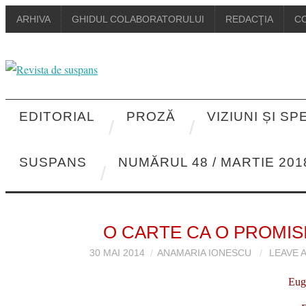
ARHIVA
GHIDUL COLABORATORULUI
REDACŢIA
C
EDITORIAL
PROZĂ
VIZIUNI ȘI S
SUSPANS
NUMĂRUL 48 / MARTIE 201
O CARTE CA O PROMIS
30 MAI 2014
ANAMARIA IONESCU
LEAVE 
Eug