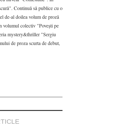
scură". Continuă să publice cu o
cel de-al doilea volum de proză
 în volumul colectiv "Poveşti pe
ria mystery&thriller "Sergiu
umului de proza scurta de debut,
TICLE