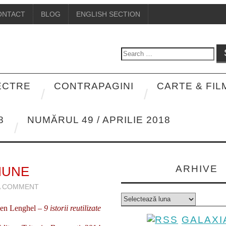
ONTACT
BLOG
ENGLISH SECTION
Search
for:
PECTRE
CONTRAPAGINI
CARTE & FIL
8
NUMĂRUL 49 / APRILIE 2018
ARHIVE
IUNE
A COMMENT
Arhive
en Lenghel –
9 istorii reutilizate
GALAXI