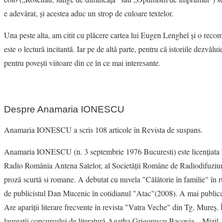
e adevărat, şi acestea aduc un strop de culoare textelor.
Una peste alta, am citit cu plăcere cartea lui Eugen Lenghel şi o reco
este o lectură incitantă. Iar pe de altă parte, pentru că istoriile dezvăl
pentru poveşti viitoare din ce în ce mai interesante.
Despre Anamaria IONESCU
Anamaria IONESCU a scris 108 articole în Revista de suspans.
Anamaria IONESCU (n. 3 septembrie 1976 Bucuresti) este licenţiata în
Radio România Antena Satelor, al Societăţii Române de Radiodifuziun
proză scurtă si romane. A debutat cu nuvela "Călătorie în familie" în ru
de publicistul Dan Mucenic în cotidianul "Atac"(2008). A mai publicat 
Are apariţii literare frecvente în revista "Vatra Veche" din Tg. Mureş.
laureații concursului de literatură Agatha Grigorescu Bacovia – Mizil