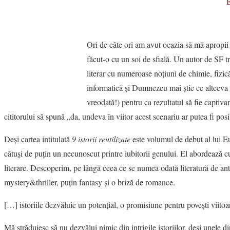
E
Ori de câte ori am avut ocazia să mă apropii
făcut-o cu un soi de sfială. Un autor de SF 
literar cu numeroase noţiuni de chimie, fizic
informatică şi Dumnezeu mai ştie ce altceva 
vreodată!) pentru ca rezultatul să fie captivan
cititorului să spună „da, undeva în viitor acest scenariu ar putea fi posi
Deşi cartea intitulată
9 istorii reutilizate
este volumul de debut al lui E
câtuşi de puţin un necunoscut printre iubitorii genului. El abordează c
literare. Descoperim, pe lângă ceea ce se numea odată literatură de anti
mystery&thriller, puţin fantasy şi o briză de romance.
[…] istoriile dezvăluie un potenţial, o promisiune pentru poveşti viitoa
Mă străduiesc să nu dezvălui nimic din intrigile istoriilor, deşi unele di