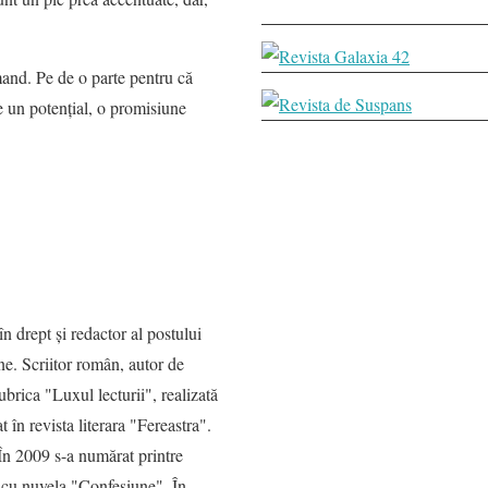
mand. Pe de o parte pentru că
uie un potenţial, o promisiune
 drept şi redactor al postului
e. Scriitor român, autor de
brica "Luxul lecturii", realizată
în revista literara "Fereastra".
 În 2009 s-a numărat printre
, cu nuvela "Confesiune". În