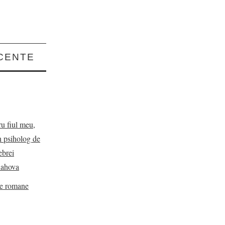
CENTE
ru fiul meu,
n psiholog de
ebrei
Rahova
de romane