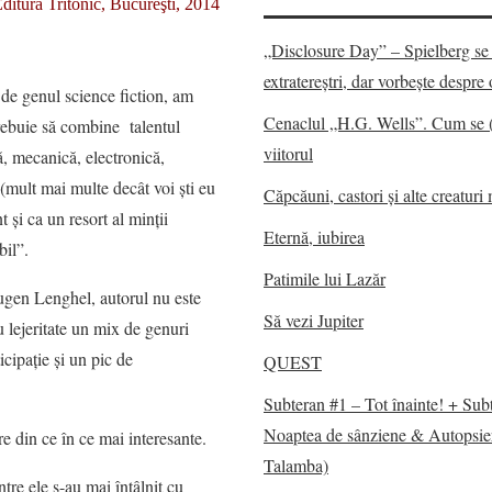
ditura Tritonic, Bucureşti, 2014
„Disclosure Day” – Spielberg se 
extratereștri, dar vorbește despr
 de genul science fiction, am
Cenaclul „H.G. Wells”. Cum se 
trebuie să combine talentul
viitorul
ă, mecanică, electronică,
(mult mai multe decât voi şti eu
Căpcăuni, castori și alte creaturi 
t şi ca un resort al minţii
Eternă, iubirea
bil”.
Patimile lui Lazăr
ugen Lenghel, autorul nu este
Să vezi Jupiter
u lejeritate un mix de genuri
cipaţie şi un pic de
QUEST
Subteran #1 – Tot înainte! + Sub
Noaptea de sânziene & Autopsie
re din ce în ce mai interesante.
Talamba)
ntre ele s-au mai întâlnit cu