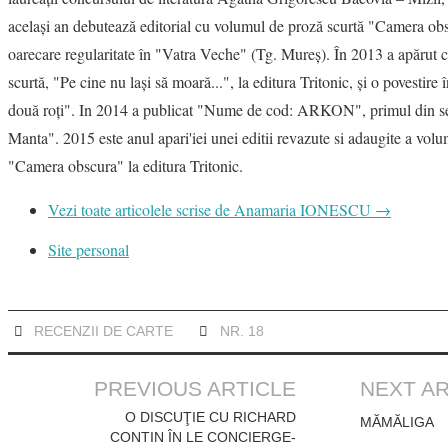
acelaşi an debutează editorial cu volumul de proză scurtă "Camera ob
oarecare regularitate în "Vatra Veche" (Tg. Mureş). În 2013 a apărut 
scurtă, "Pe cine nu laşi să moară...", la editura Tritonic, şi o povestire
două roţi". In 2014 a publicat "Nume de cod: ARKON", primul din se
Manta". 2015 este anul apari'iei unei editii revazute si adaugite a vol
"Camera obscura" la editura Tritonic.
Vezi toate articolele scrise de Anamaria IONESCU
→
Site personal
RECENZII DE CARTE
NR. 18
Post
PREVIOUS ARTICLE
NEXT AR
navigation
O DISCUŢIE CU RICHARD
MĂMĂLIGA
CONTIN ÎN LE CONCIERGE-