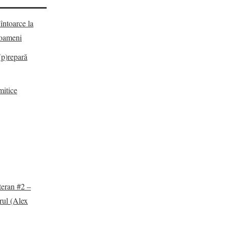
întoarce la
e oameni
(p)repară
mitice
teran #2 –
rul (Alex