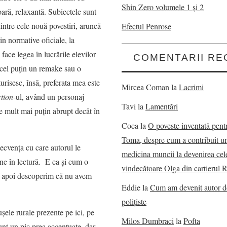
Shin Zero volumele 1 și 2
oară, relaxantă. Subiectele sunt
dintre cele nouă povestiri, aruncă
Efectul Penrose
rin normative oficiale, la
face legea în lucrările elevilor
COMENTARII RE
e cel puţin un remake sau o
risesc, însă, preferata mea este
Mircea Coman
la
Lacrimi
ction
-ul, având un personaj
Tavi
la
Lamentări
te mult mai puţin abrupt decât în
Coca
la
O poveste inventată pent
Toma, despre cum a contribuit u
secvenţa cu care autorul le
medicina muncii la devenirea cel
ne în lectură. E ca şi cum o
vindecătoare Olga din cartierul 
dar apoi descoperim că nu avem
Eddie
la
Cum am devenit autor 
polițiste
ele rurale prezente pe ici, pe
Milos Dumbraci
la
Pofta
t un pic prea accentuate, dar,