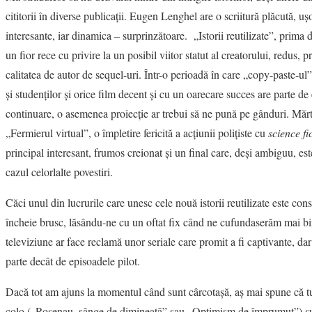
cititorii în diverse publicaţii. Eugen Lenghel are o scriitură plăcută, uş
interesante, iar dinamica – surprinzătoare. „Istorii reutilizate”, prima 
un fior rece cu privire la un posibil viitor statut al creatorului, redus, p
calitatea de autor de sequel-uri. Într-o perioadă în care „copy-paste-ul” 
şi studenţilor şi orice film decent şi cu un oarecare succes are parte d
continuare, o asemenea proiecţie ar trebui să ne pună pe gânduri. Mărtu
„Fermierul virtual”, o împletire fericită a acţiunii poliţiste cu
science fi
principal interesant, frumos creionat şi un final care, deşi ambiguu, es
cazul celorlalte povestiri.
Căci unul din lucrurile care unesc cele nouă istorii reutilizate este con
încheie brusc, lăsându-ne cu un oftat fix când ne cufundaserăm mai bi
televiziune ar face reclamă unor seriale care promit a fi captivante, 
parte decât de episoadele pilot.
Dacă tot am ajuns la momentul când sunt cârcotaşă, aş mai spune că tuş
colo („Rosenau, sânge de dimineaţă” sau „Optimism de împrumut”) sun