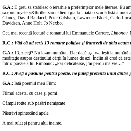
G.A.:
E greu să stabilesc o ierarhie a preferinţelor mele literare. Eu 
saxonii mystery&thriller sau italienii giallo – iată o scurtă listă a 
Clancy, David Baldacci, Peter Grisham, Lawrence Block, Carlo Lucarel
Davidsen, Anne Holt, Jo Nexbo.
Cea mai recentă lectură e romanul lui Emmanuele Carrere,
Limonov
.
R.C.:
Văd că aţi scris 13 romane poliţiste şi francezii de abia acum
G.A.:
13, ziceţi? Nu le-am numărat. Dar dacă aşa v-a ieşit la numărăt
meditaţie asupra destinului cărţii în lumea de azi. Înclin să cred că e
într-o poezie a lui Rimbaud: „Par delicatesse, j’ai perdu ma vie…”
R.C.:
Aveţi o pasiune pentru poezie, ne puteţi prezenta unul dintre
G.A.:
Iată poemul meu Film:
Filmul acesta, cu case şi pomi
Câmpii rotite sub păsări nemişcate
Păstrăvi spintecând apele
A mai rulat şi pentru alţii înainte.