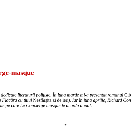
erge-masque
edicate literaturii poliţiste. În luna martie mi-a prezentat romanul
Cib
 Flacăra cu titlul
Nesfârşita zi de ieri
). Iar în luna aprilie, Richard Co
miile pe care Le Concierge masque le acordă anual.
*