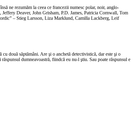
ă însă ne rezumăm la ceea ce francezii numesc polar, noir, anglo-
lle, Jeffery Deaver, John Grisham, P.D. James, Patricia Cornwall, Tom
nordic” – Stieg Larsson, Liza Marklund, Camilla Lackberg, Leif
ă cu două săptămâni. Are şi o anchetă detectivistică, dar este şi o
ţi răspunsul dumneavoastră, fiindcă eu nu-l ştiu. Sau poate răspunsul e