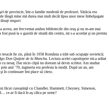
şel de provincie, într-o familie modestă de profesori. Sărăcia era
lor de lângă mine mă durea mai mult decât lipsa unor mese îmbelşugate
 lăsaţi singuri.
ipa aceea, am frecventat asiduu bibliotecile din oraş şi nu m-am mai
 a fost pusă la o gazetă de stradă din centru, mi s-a acordat şi un premiu
n treacăt fie zis, până în 1958 România a trăit sub ocupaţie sovietică;
dalgo Don Quijote de la Mancha.
Lectura acelei capodopere mi-a arătat
am cu nesaţ. Dar nicio clipă nu doream să devin scriitor. Am studiat
– prin anii ’70, ingineria era profesia la modă. După un an, am
şi în continuare îmi place să citesc.
70 am făcut cunoştinţă cu Chandler, Hammett, Cheyney, Simenon,
că… ce-ar fi dacă le-aş călca pe urme?