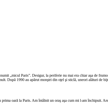
numit „micul Paris”. Desigur, la periferie nu mai era chiar aşa de frumos
mult. După 1990 au apărut monştri din oţel şi sticlă, uneori alături de bi
u prima oară la Paris. Am întâlnit un oraş aşa cum mi l-am închipuit. Ar