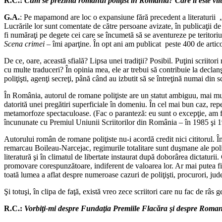
R.C.:
Cum se prezintă romanul poliţist în România? Care îi este vii
G.A.
: Pe mapamond are loc o expansiune fără precedent a literaturii „m
Lucrările lor sunt comentate de către persoane avizate, în publicaţii de 
fi număraţi pe degete cei care se încumetă să se aventureze pe teritoriul
Scena crimei
– îmi aparţine. În opt ani am publicat peste 400 de artico
De ce, oare, această sfială? Lipsa unei tradiţii? Posibil. Puţini scriito
cu multe traduceri? În opinia mea, ele ar trebui să contribuie la declanşar
poliţişti, agenţi secreţi, până când au izbutit să se întreţină numai din sc
În România, autorul de romane poliţiste are un statut ambiguu, mai mult 
datorită unei pregătiri superficiale în domeniu. În cel mai bun caz, re
metamorfoze spectaculoase. (Fac o paranteză: eu sunt o excepţie, am fos
încununate cu Premiul Uniunii Scriitorilor din România – în 1985 şi 199
Autorului român de romane poliţiste nu-i acordă credit nici cititorul. 
remarcau Boileau-Narcejac, regimurile totalitare sunt duşmane ale polic
literatură şi în climatul de libertate instaurat după doborârea dictaturi
promovare corespunzătoare, indiferent de valoarea lor. Ar mai putea fi 
toată lumea a aflat despre numeroase cazuri de poliţişti, procurori, judec
Şi totuşi, în clipa de faţă, există vreo zece scriitori care nu fac de râs g
R.C.:
Vorbiţi-mi despre Fundaţia Premiile Flacăra şi despre Roma