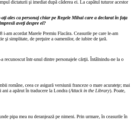
impul dictaturii şi imediat după căderea ei. La capătul tuturor acestor
aţi ales ca personaj chiar pe Regele Mihai care a declarat în faţa
mpresii aveţi despre el?
998 i-am acordat Marele Premiu Flacăra. Ceasurile pe care le-am
 şi simplitate, de preţuire a oamenilor, de iubire de ţară.
 recunoscut într-unul dintre personajele cărţii. Întâlnindu-ne la o
imbii române, ceea ce asigură versiunii franceze o mare acurateţe; mai
i ani a apărut în traducere la Londra (
Attack in the Library
). Poate,
ă unde pipa mea nu deranjează pe nimeni. Prin urmare, în ceasurile în