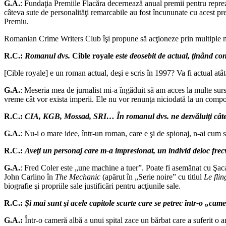
G.A.
: Fundaţia Premiile Flacăra decernează anual premii pentru repre
câteva sute de personalităţi remarcabile au fost încununate cu acest p
Premiu.
Romanian Crime Writers Club îşi propune să acţioneze prin multiple m
R.C.:
Romanul dvs.
Cible royale
este deosebit de actual, ţinând c
[Cible royale] e un roman actual, deşi e scris în 1997? Va fi actual atâ
G.A.
: Meseria mea de jurnalist mi-a îngăduit să am acces la multe surs
vreme cât vor exista imperii. Ele nu vor renunţa niciodată la un compor
R.C.:
CIA, KGB, Mossad, SRI… În romanul dvs. ne dezvăluiţi câte ce
G.A.
: Nu-i o mare idee, într-un roman, care e şi de spionaj, n-ai cum să
R.C.:
Aveţi un personaj care m-a impresionat, un individ deloc frecv
G.A.
: Fred Coler este „une machine a tuer”. Poate fi asemănat cu Şac
John Carlino în
The Mechanic
(apărut în „Serie noire” cu titlul
Le fli
biografie şi propriile sale justificări pentru acţiunile sale.
R.C.:
Şi mai sunt şi acele capitole scurte care se petrec într-o „ca
G.A.:
Într-o cameră albă a unui spital zace un bărbat care a suferit o 