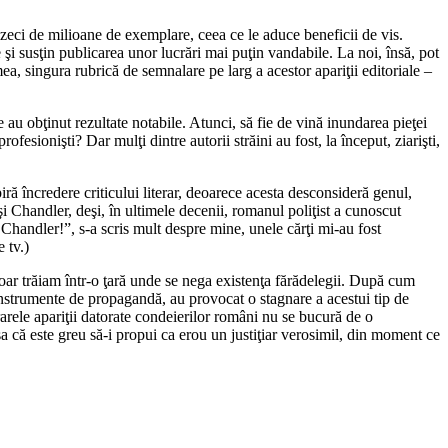
 zeci de milioane de exemplare, ceea ce le aduce beneficii de vis.
e şi susţin publicarea unor lucrări mai puţin vandabile. La noi, însă, pot
ea, singura rubrică de semnalare pe larg a acestor apariţii editoriale –
e au obţinut rezultate notabile. Atunci, să fie de vină inundarea pieţei
ofesionişti? Dar mulţi dintre autorii străini au fost, la început, ziarişti,
ră încredere criticului literar, deoarece acesta desconsideră genul,
 Chandler, deşi, în ultimele decenii, romanul poliţist a cunoscut
Chandler!”, s-a scris mult despre mine, unele cărţi mi-au fost
 tv.)
doar trăiam într-o ţară unde se nega existenţa fărădelegii. După cum
 instrumente de propagandă, au provocat o stagnare a acestui tip de
 rarele apariţii datorate condeierilor români nu se bucură de o
a că este greu să-i propui ca erou un justiţiar verosimil, din moment ce