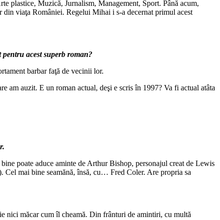
 Arte plastice, Muzică, Jurnalism, Management, Sport. Până acum,
er din viaţa României. Regelui Mihai i s-a decernat primul acest
at pentru acest superb roman?
rtament barbar faţă de vecinii lor.
re am auzit. E un roman actual, deşi e scris în 1997? Va fi actual atâta
r.
e bine poate aduce aminte de Arthur Bishop, personajul creat de Lewis
cţie). Cel mai bine seamănă, însă, cu… Fred Coler. Are propria sa
tie nici măcar cum îl cheamă. Din frânturi de amintiri, cu multă