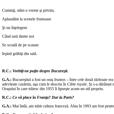
Cuminţi, stăm o vreme şi privim,
Aplaudăm la scenele frumoase
Şi nu înţelegem
Când unii dintre noi
Se scoală de pe scaune
Ieşind grăbiţi din sală.
R.C.:
Vorbiţi-ne puţin despre Bucureşti.
G.A.:
Bucureştiul a fost un oraş frumos – între cele două războaie era 
adevărate cazărmi, aşa cum le descriu în
Cible royale
. Şi s-a dărâmat 
Oraşului în care trăiesc din 1955 îi lipseşte acum un stil propriu.
R.C.:
Ce vă place în Franţa? Dar la Paris?
G.A.:
Mai întâi, am iubit cultura franceză. Abia în 1993 am fost pentr