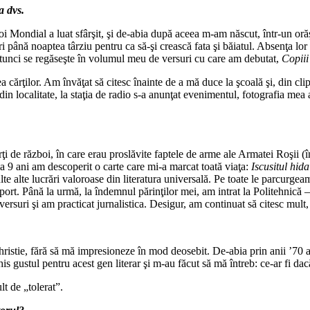
a dvs.
oi Mondial a luat sfârşit, şi de-abia după aceea m-am născut, într-un oră
ri până noaptea târziu pentru ca să-şi crească fata şi băiatul. Absenţa 
 atunci se regăseşte în volumul meu de versuri cu care am debutat,
Copiii
 cărţilor. Am învăţat să citesc înainte de a mă duce la şcoală şi, din cl
r din localitate, la staţia de radio s-a anunţat evenimentul, fotografia mea
i de război, în care erau proslăvite faptele de arme ale Armatei Roşii (î
la 9 ani am descoperit o carte care mi-a marcat toată viaţa:
Iscusitul hi
ulte alte lucrări valoroase din literatura universală. Pe toate le parcurge
port. Până la urmă, la îndemnul părinţilor mei, am intrat la Politehnică 
rsuri şi am practicat jurnalistica. Desigur, am continuat să citesc mult, 
hristie, fără să mă impresioneze în mod deosebit. De-abia prin anii ’
gustul pentru acest gen literar şi m-au făcut să mă întreb: ce-ar fi da
t de „tolerat”.