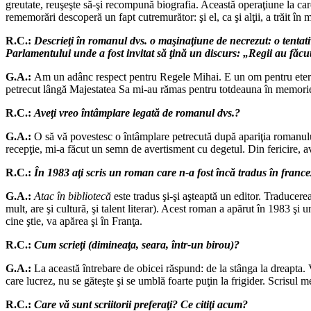
greutate, reuşeşte să-şi recompună biografia. Această operaţiune la care
rememorări descoperă un fapt cutremurător: şi el, ca şi alţii, a trăit în 
R.C.:
Descrieţi în romanul dvs. o maşinaţiune de necrezut: o tentati
Parlamentului unde a fost invitat să ţină un discurs: „Regii au făcu
G.A.:
Am un adânc respect pentru Regele Mihai. E un om pentru eternit
petrecut lângă Majestatea Sa mi-au rămas pentru totdeauna în memorie. F
R.C.:
Aveţi vreo întâmplare legată de romanul dvs.?
G.A.:
O să vă povestesc o întâmplare petrecută după apariţia romanului
recepţie, mi-a făcut un semn de avertisment cu degetul. Din fericire, 
R.C.:
În 1983 aţi scris un roman care n-a fost încă tradus în franc
G.A.:
Atac în bibliotecă
este tradus şi-şi aşteaptă un editor. Traducer
mult, are şi cultură, şi talent literar). Acest roman a apărut în 1983 şi
cine ştie, va apărea şi în Franţa.
R.C.:
Cum scrieţi (dimineaţa, seara, într-un birou)?
G.A.:
La această întrebare de obicei răspund: de la stânga la dreapta. 
care lucrez, nu se găteşte şi se umblă foarte puţin la frigider. Scrisu
R.C.:
Care vă sunt scriitorii preferaţi? Ce citiţi acum?