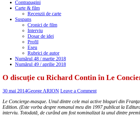
Contrapagini
Carte & film
Recenzii de carte
Suspans
Cronici de film
Interviu
Dosar de idei
Profil
Eseu
Rubrici de autor
Numărul 48 / martie 2018
Numărul 49 / aprilie 2018
O discuţie cu Richard Contin în Le Conci
30 mai 2014
George ARION
Leave a Comment
Le Concierge-masque. Unul dintre cele mai active bloguri din Franţa d
Edition. (Este vorba despre romanul meu din 1997 publicat la Editura
interviu. Totodată, de curând am fost nominalizat la unul dintre pre