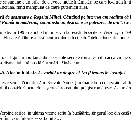
 se supune e un prilej de a evoca multe întâmplări pe care le-a trăit în t
minciună, fiind manipulat de către puternicii zilei.
vă de asasinare a Regelui Mihai. Căutând pe internet am realizat că l-
t România modernă, comuniştii au distrus-o în patruzeci de ani”. Ce i
ate. În 1995 i-am luat un interviu la reşedinţa sa de la Versoix, în 1
iecare întâlnire a fost pentru mine o lecţie de înţelepciune, de modestie
. O figură importantă din serviciile secrete româneşti din acea vreme s-a
avertismentul a rămas fără urmări. Până acum.
eză,
Atac în bibliotecă
. Vorbiţi-ne despre el. Va fi tradus în Franţa?
ea este semnată tot de către Sylvain Audet (un foarte bun cunoscător al l
 unii îl consideră actul de naştere al romanului poliţist românesc. Acum do
Vorbind serios, în ultima vreme scriu în bucătărie, singurul loc din cas
l meu îmi cam înfometează familia…