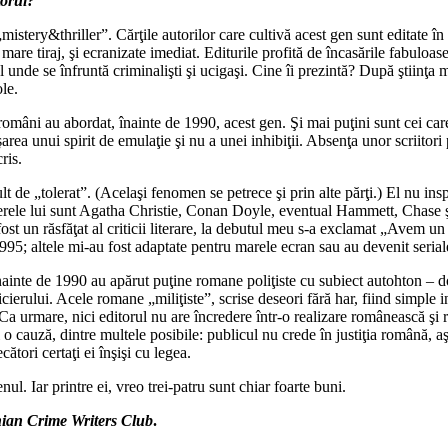
torul?
istery&thriller”. Cărţile autorilor care cultivă acest gen sunt editate în
mare tiraj, şi ecranizate imediat. Editurile profită de încasările fabuloas
 unde se înfruntă criminalişti şi ucigaşi. Cine îi prezintă? După ştiinţa m
le.
ri români au abordat, înainte de 1990, acest gen. Şi mai puţini sunt cei car
ea unui spirit de emulaţie şi nu a unei inhibiţii. Absenţa unor scriitori pr
ris.
de „tolerat”. (Acelaşi fenomen se petrece şi prin alte părţi.) El nu inspi
perele lui sunt Agatha Christie, Conan Doyle, eventual Hammett, Chase şi
t un răsfăţat al criticii literare, la debutul meu s-a exclamat „Avem un 
5; altele mi-au fost adaptate pentru marele ecran sau au devenit seriale
Înainte de 1990 au apărut puţine romane poliţiste cu subiect autohton – 
ierului. Acele romane „miliţiste”, scrise deseori fără har, fiind simple
i. Ca urmare, nici editorul nu are încredere într-o realizare românească şi
o cauză, dintre multele posibile: publicul nu crede în justiţia română, aş
ători certaţi ei înşişi cu legea.
enul. Iar printre ei, vreo trei-patru sunt chiar foarte buni.
nian Crime Writers Club
.