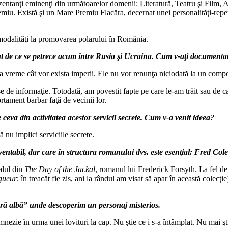
zentanţi eminenţi din următoarelor domenii: Literatură, Teatru şi Film,
remiu. Există şi un Mare Premiu Flacăra, decernat unei personalităţi-rep
odalităţi la promovarea polarului în România.
ont de ce se petrece acum între Rusia şi Ucraina. Cum v-aţi document
ta vreme cât vor exista imperii. Ele nu vor renunţa niciodată la un compo
e de informaţie. Totodată, am povestit fapte pe care le-am trăit sau de ca
tament barbar faţă de vecinii lor.
va din activitatea acestor servicii secrete. Cum v-a venit ideea?
 nu implici serviciile secrete.
entabil, dar care în structura romanului dvs. este esenţial: Fred Cole
alul din
The Day of the Jackal
, romanul lui Frederick Forsyth. La fel d
ngueur
; în treacăt fie zis, ani la rândul am visat să apar în această cole
meră albă” unde descoperim un personaj misterios.
amnezie în urma unei lovituri la cap. Nu ştie ce i s-a întâmplat. Nu mai ş