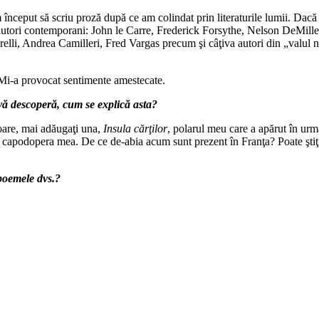
am început să scriu proză după ce am colindat prin literaturile lumii. Dac
unor autori contemporani: John le Carre, Frederick Forsythe, Nelson DeMi
li, Andrea Camilleri, Fred Vargas precum şi câţiva autori din „valul 
 Mi-a provocat sentimente amestecate.
 vă descoperă, cum se explică asta?
oare, mai adăugaţi una,
Insula cărţilor
, polarul meu care a apărut în urm
ste capodopera mea. De ce de-abia acum sunt prezent în Franţa? Poate şti
 poemele dvs.?