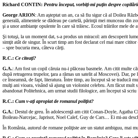
Richard CONTIN:
Pentru început, vorbiţi-mi puţin despre copilări
George ARION
: Am aşteptat un an, ca să fiu sigur că al Doilea Răzb
generală, alimentele se dădeau pe cartelă, părinţii mei munceau din zo
şi a unor ambianţe opulente în care să trăiesc. Ecoul trăirilor mele de
Şi totuşi, la un moment dat, s-a produs un miracol: am descoperit lumea
simţit atât de singur. În scurt timp am fost declarat cel mai mare citito
– spre bucuria mea, câteva cărţi.
R.C.:
Ce citeaţi?
G.A.
: Am fost un copil căruia nu-i plăceau basmele. Am citit multe cărţ
după retragerea trupelor, ţara a rămas un satelit al Moscovei). Dar, pe 
ce înseamnă, de fapt, literatura. Între timp, au început să se traducă m
mulţi ani vioara, visând să ajung un violonist celebru. Am făcut mult s
abandonat Politehnica, am urmat studii filologice, am început să scriu ve
R.C.:
Cum v-aţi apropiat de romanul poliţist?
G.A.
: Destul de greu. În adolescenţă am citit Conan-Doyle, Agatha C
Boileau-Narcejac, Japrisot, Noel Calef, Guy de Cars… Ei mi-au deschis 
În România, autorul de romane poliţiste are un statut ambiguu, mai mul