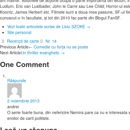
ani înainte. Volumele de acțiune ocupă o parte importantă din lecturi, 
Ludlum, Eric van Lustbader, John le Carre sau Lee Child; Horror-ul 
Koontz, James Herbert etc. Filmele sunt a doua mea pasiune, SF-ul fiin
cunoscut-o în facultate, și tot din 2010 fac parte din Blogul FanSF.
Vezi toate articolele scrise de Liviu SZOKE
→
Site personal
Recenzii de carte
Nr. 14
Post
Previous Article
←
Comedie cu forţa nu se poate
Next Article
Un thriller evanghelic
→
navigation
One Comment
Răspunde
2 noiembrie 2013
andrei
O serie foarte buna, din nefericire Nemira pare ca nu e interesata 
eroilor de carti politiste.
Lasă un răspuns