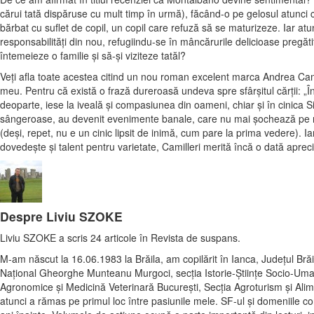
cărui tată dispăruse cu mult timp în urmă), făcând-o pe gelosul atunci c
bărbat cu suflet de copil, un copil care refuză să se maturizeze. Iar a
responsabilităţi din nou, refugiindu-se în mâncărurile delicioase pregăti
întemeieze o familie şi să-şi viziteze tatăl?
Veţi afla toate acestea citind un nou roman excelent marca Andrea Cami
meu. Pentru că există o frază dureroasă undeva spre sfârşitul cărţii: „În
deoparte, iese la iveală şi compasiunea din oameni, chiar şi în cinica Sicil
sângeroase, au devenit evenimente banale, care nu mai şochează pe ni
(deşi, repet, nu e un cinic lipsit de inimă, cum pare la prima vedere). I
dovedeşte şi talent pentru varietate, Camilleri merită încă o dată apreci
Despre Liviu SZOKE
Liviu SZOKE a scris 24 articole în Revista de suspans.
M-am născut la 16.06.1983 la Brăila, am copilărit în Ianca, Județul Brăil
Național Gheorghe Munteanu Murgoci, secția Istorie-Științe Socio-Uma
Agronomice și Medicină Veterinară București, Secția Agroturism și Alime
atunci a rămas pe primul loc între pasiunile mele. SF-ul și domeniile c