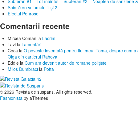
Subteran #1 – Tot înainte! + Subteran #2 – Noaptea de sânziene &
Shin Zero volumele 1 și 2
Efectul Penrose
Comentarii recente
Mircea Coman
la
Lacrimi
Tavi
la
Lamentări
Coca
la
O poveste inventată pentru fiul meu, Toma, despre cum a c
Olga din cartierul Rahova
Eddie
la
Cum am devenit autor de romane polițiste
Milos Dumbraci
la
Pofta
© 2026 Revista de suspans. All rights reserved.
Fashionista
by aThemes