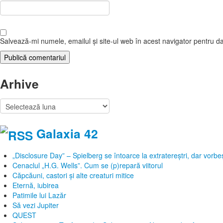
Salvează-mi numele, emailul și site-ul web în acest navigator pentru d
Arhive
Arhive
Galaxia 42
„Disclosure Day” – Spielberg se întoarce la extratereștri, dar vor
Cenaclul „H.G. Wells”. Cum se (p)repară viitorul
Căpcăuni, castori și alte creaturi mitice
Eternă, iubirea
Patimile lui Lazăr
Să vezi Jupiter
QUEST