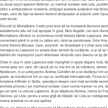
cu două cazuri aparent distincte: un marinar tunisian este ucis „accide
către o ambarcaţiune tunisiană, echipajul acesteia susţinând mai târziu că 
major, care de fapt va deveni factorul declanşator al acţiunii, este înjun
care locuia.
Întrucât lui Montalbano îi este prea lene să se trezească devreme pen
subalternului său cel mai apropiat în grad, Mimi Augello, cel care râvneş
Montalbano rămâne cu anchetarea morţii bietului bătrân Lapecora, desp
comerciant până în urmă cu câţiva ani, când se pensionase. Între timp î
nume Karima Moussa. Care, surpriză!, se dovedeşte a fi chiar sora marin
menajera lui Lapecora nu presta doar servicii de curăţenie, ci şi că îşi r
bătrâni din împrejurimi (sunt delicioase rândurile care descriu ce tip de
Chiar în ziua în care Lapecora este înjunghiat în spate dispare însă, fă
numai şase ani, care, din cauză că nu mai are ce să mănânce, devine ho
Nicidecum, ci un prilej pentru Andrea Camilleri de a se dezlănţui într-
poate, se transformă într-un caz cu ramificaţii internaţionale. Firma lu
tunisiene infiltrate în Sicilia, operaţiuni despre care însă serviciile s
ancheta privindu-l pe marinarul tunisian (care numai marinar nu era, de 
pe cel care l-a ucis pe Lapecora. Şi pe dispăruta Karima, mama lui Fran
Genova, pe Livia, pentru a avea grijă de băieţel. Iar Livia se îndrăgost
mama acestuia nu va mai apărea.
De ce am afirmat în titlul recenziei că Montalbano devine sentimental? Pe