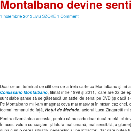
Montalbano devine sent
1 noiembrie 2013
Liviu SZOKE
1 Comment
Doar ce am terminat de citit cea de-a treia carte cu Montalbano şi mi-am
Comissario Montalbano
, filmat între 1999 şi 2011, care are 22 de e
sunt slabe şanse să se găsească un astfel de serial pe DVD (şi dacă s-ar 
Pe Montalbano mi l-am imaginat ceva mai masiv şi în niciun caz chel, c
tocmai romanul de faţă,
Hoţul de Merinde
, actorul Luca Zingaretti mi s
Pentru diversitatea aceasta, pentru că nu scrie doar după reţetă, ci dov
În acest volum cunoaştem şi latura mai umană, mai sensibilă, a glumeţ
după cum o cerea situaţia, pedepsindu-i pe infractori, dar care putea fi