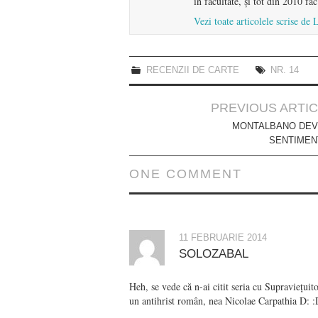
în facultate, și tot din 2010 f
Vezi toate articolele scrise 
RECENZII DE CARTE
NR. 14
Post
PREVIOUS ARTI
navigation
MONTALBANO DEV
SENTIMEN
ONE COMMENT
11 FEBRUARIE 2014
SOLOZABAL
Heh, se vede că n-ai citit seria cu Supraviețui
un antihrist român, nea Nicolae Carpathia D: 