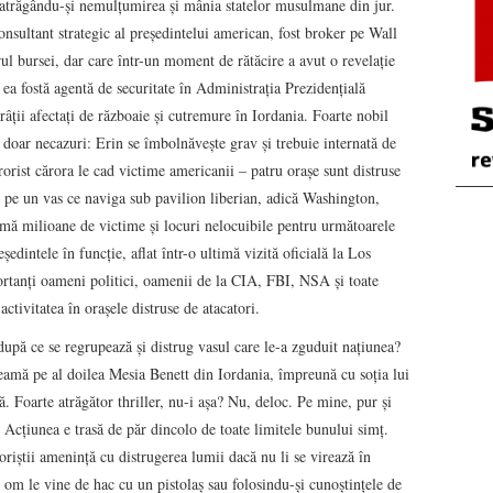
, atrăgându-şi nemulţumirea şi mânia statelor musulmane din jur.
consultant strategic al preşedintelui american, fost broker pe Wall
rul bursei, dar care într-un moment de rătăcire a avut o revelaţie
 ea fostă agentă de securitate în Administraţia Prezidenţială
âţii afectaţi de războaie şi cutremure în Iordania. Foarte nobil
 doar necazuri: Erin se îmbolnăveşte grav şi trebuie internată de
rorist cărora le cad victime americanii – patru oraşe sunt distruse
de pe un vas ce naviga sub pavilion liberian, adică Washington,
mă milioane de victime şi locuri nelocuibile pentru următoarele
edintele în funcţie, aflat într-o ultimă vizită oficială la Los
portanţi oameni politici, oamenii de la CIA, FBI, NSA şi toate
activitatea în oraşele distruse de atacatori.
 după ce se regrupează şi distrug vasul care le-a zguduit naţiunea?
amă pe al doilea Mesia Benett din Iordania, împreună cu soţia lui
. Foarte atrăgător thriller, nu-i aşa? Nu, deloc. Pe mine, pur şi
 Acţiunea e trasă de păr dincolo de toate limitele bunului simţ.
riştii ameninţă cu distrugerea lumii dacă nu li se virează în
 om le vine de hac cu un pistolaş sau folosindu-şi cunoştinţele de