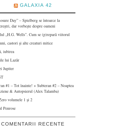
GALAXIA 42
losure Day” – Spielberg se întoarce la
ereștri, dar vorbește despre oameni
lul „H.G. Wells”. Cum se (p)repară viitorul
ni, castori și alte creaturi mitice
, iubirea
le lui Lazăr
i Jupiter
ST
ran #1 – Tot înainte! + Subteran #2 – Noaptea
nziene & Autopsierul (Alex Talamba)
Zero volumele 1 și 2
ul Penrose
COMENTARII RECENTE