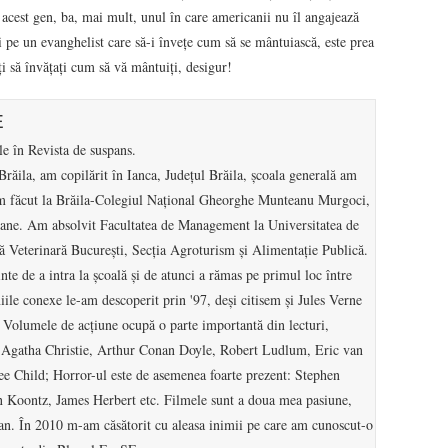
 acest gen, ba, mai mult, unul în care americanii nu îl angajează
pe un evanghelist care să-i înveţe cum să se mântuiască, este prea
ţi să învăţaţi cum să vă mântuiţi, desigur!
E
e în Revista de suspans.
răila, am copilărit în Ianca, Județul Brăila, școala generală am
l-am făcut la Brăila-Colegiul Național Gheorghe Munteanu Murgoci,
mane. Am absolvit Facultatea de Management la Universitatea de
 Veterinară București, Secția Agroturism și Alimentație Publică.
nte de a intra la școală și de atunci a rămas pe primul loc între
ile conexe le-am descoperit prin '97, deși citisem și Jules Verne
. Volumele de acțiune ocupă o parte importantă din lecturi,
re Agatha Christie, Arthur Conan Doyle, Robert Ludlum, Eric van
ee Child; Horror-ul este de asemenea foarte prezent: Stephen
Koontz, James Herbert etc. Filmele sunt a doua mea pasiune,
plan. În 2010 m-am căsătorit cu aleasa inimii pe care am cunoscut-o