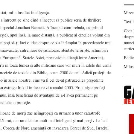
at; mi-a insultat inteligenţa.
Mirc
 întrecut pe sine când a început să publice seria de thrillere
Tavi
l
ui special Jonathan Bennett. A început cum trebuia, cu primul
Coca
şte), apoi însă, la mare distanţă, a publicat al cincilea volum din
despr
ea poţi să-ţi faci o idee despre ce s-a întâmplat în precedentele trei
munci
carti
emaivăzute, cutremure devastatoare, atentate teroriste, schimbări
a Europeană, Statele Asiei, preconizata alianţă între Americi),
Eddie
i în toată lumea şi alte milioane care vor muri în zilele din urmă
Milos
u precizie de textele din Biblie, acum 2500 de ani. Adică profeţii de
b în zilele noastre, cine va fi cel de-al patruzecilea preşedinte
a extrage Irakul în fiecare zi a anului 2005. Erau nişte profeţi
damus, însă beneficiau de avantajul de a-l avea permanent pe
nd câte o profeţie.
lioane de morţi zac neîngropaţi ca urmare a unor catastrofe
ăturat, dar un dictator mult mai inteligent şi mai parşiv i-a luat
l, Coreea de Nord ameninţă cu invadarea Coreei de Sud, Israelul