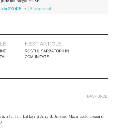
ac parte din Blogul FanSF.
de Liviu SZOKE
→
Site personal
CLE
NEXT ARTICLE
INE
ROSTUL SĂRBĂTORII ÎN
TAL
COMUNITATE
RĂSPUNDE
torii, a lui Tim LaHaye și Jerry B. Jenkins. Măcar acolo aveam și
:D