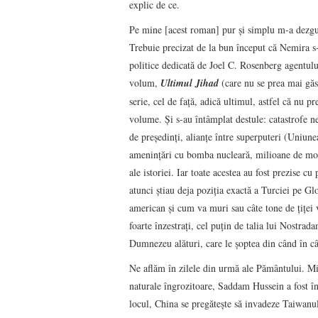
explic de ce.
Pe mine [acest roman] pur şi simplu m-a dezgust
Trebuie precizat de la bun început că Nemira s-a
politice dedicată de Joel C. Rosenberg agentul
volum,
Ultimul Jihad
(care nu se prea mai găse
serie, cel de faţă, adică ultimul, astfel că nu pr
volume. Şi s-au întâmplat destule: catastrofe n
de preşedinţi, alianţe între superputeri (Uniune
ameninţări cu bomba nucleară, milioane de morţ
ale istoriei. Iar toate acestea au fost prezise c
atunci ştiau deja poziţia exactă a Turciei pe Glo
american şi cum va muri sau câte tone de ţiţei v
foarte înzestraţi, cel puţin de talia lui Nostra
Dumnezeu alături, care le şoptea din când în câ
Ne aflăm în zilele din urmă ale Pământului. Mi
naturale îngrozitoare, Saddam Hussein a fost înl
locul, China se pregăteşte să invadeze Taiwanu