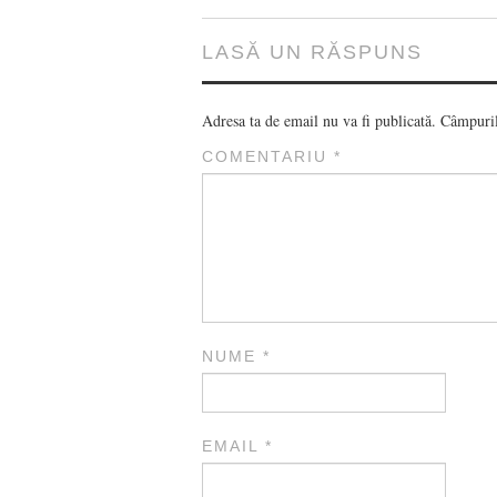
LASĂ UN RĂSPUNS
Adresa ta de email nu va fi publicată.
Câmpuril
COMENTARIU
*
NUME
*
EMAIL
*