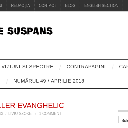
I
REDACŢIA
CONTACT
BLOG
ENGLISH SECTION
VIZIUNI ȘI SPECTRE
CONTRAPAGINI
CA
8
NUMĂRUL 49 / APRILIE 2018
LLER EVANGHELIC
13
LIVIU SZOKE
1 COMMENT
Arhiv