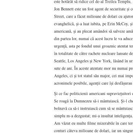
este hotărât să ridice cel de-al Treilea Templu
Jon Bennett este un fost agent de securitate şi 
Street, care a făcut milioane de dolari cu ajuto
evanghelică, şi-a luat iubita, pe Erin McCoy, şi
americană, şi au plecat amândoi să salveze amăr
din partea lor, numai că acest lucru le va aduce
urgenţă, asta pe fondul unui groaznic atentat te
în totalitate de către rachete nucleare lansate 
Seattle, Los Angeles şi New York, lăsând în ur
sute de ani. În aceste atentate mor nu numai preş
Angeles, ci şi tot statul său major, cei mai im
acronimele posibile, agenţii care îşi desfăşurau 
Şi ce fac politicienii americani supravieţuitori
Se roagă la Dumnezeu să-i mântuiască. Şi-l che
bolnavă ca să-i instruiască cum să se mântuiască
simplu m-a dezgustat; mi-a insultat inteligenţa.
Am văzut eu multe filme mizerabile în care tero
conturi câteva milioane de dolari, iar un singur