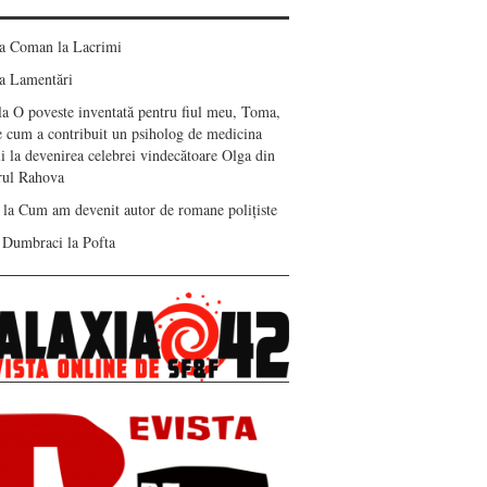
ea Coman
la
Lacrimi
a
Lamentări
la
O poveste inventată pentru fiul meu, Toma,
e cum a contribuit un psiholog de medicina
i la devenirea celebrei vindecătoare Olga din
erul Rahova
la
Cum am devenit autor de romane polițiste
 Dumbraci
la
Pofta