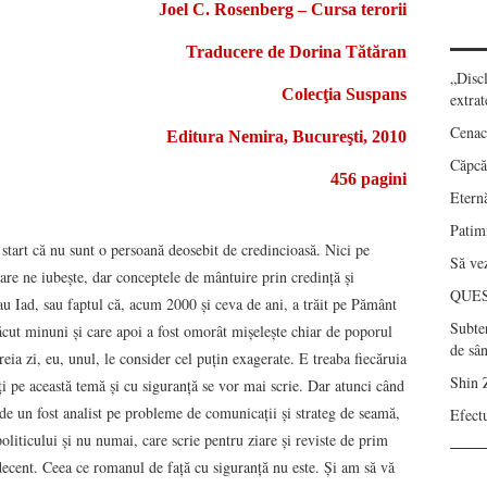
Joel C. Rosenberg – Cursa terorii
Traducere de Dorina Tătăran
„Disc
Colecţia Suspans
extrat
Cenac
Editura Nemira, Bucureşti, 2010
Căpcău
456 pagini
Eternă
Patimi
 start că nu sunt o persoană deosebit de credincioasă. Nici pe
Să vez
are ne iubeşte, dar conceptele de mântuire prin credinţă şi
QUE
au Iad, sau faptul că, acum 2000 şi ceva de ani, a trăit pe Pământ
Subte
făcut minuni şi care apoi a fost omorât mişeleşte chiar de poporul
de sâ
reia zi, eu, unul, le consider cel puţin exagerate. E treaba fiecăruia
Shin 
rţi pe această temă şi cu siguranţă se vor mai scrie. Dar atunci când
s de un fost analist pe probleme de comunicaţii şi strateg de seamă,
Efect
oliticului şi nu numai, care scrie pentru ziare şi reviste de prim
decent. Ceea ce romanul de faţă cu siguranţă nu este. Şi am să vă