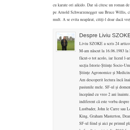
cu karate ori aikido. Dar să citesc un roman de
pe Arnold Schwarzenegger sau Bruce Willis, ci 
mult. A se evita neapărat, citiţi-l doar dacă vre
Despre Liviu SZOK
Liviu SZOKE a scris 24 articol
M-am născut la 16.06.1983 la B
făcut-o tot acolo, iar liceul 
secția Istorie-Științe Socio-U
Științe Agronomice și Medicină
Am descoperit lectura încă înai
pasiunile mele. SF-ul și domeni
începând cu vreo 2 ani înainte
indiferent că este vorba desp
Lustbader, John le Carre sau L
King, Graham Masterton, Dean 
SF-ul fiind și aici pe primul 