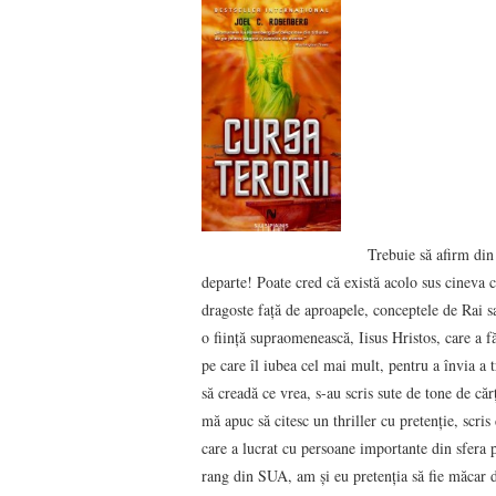
Trebuie să afirm din
departe! Poate cred că există acolo sus cineva c
dragoste faţă de aproapele, conceptele de Rai s
o fiinţă supraomenească, Iisus Hristos, care a 
pe care îl iubea cel mai mult, pentru a învia a t
să creadă ce vrea, s-au scris sute de tone de că
mă apuc să citesc un thriller cu pretenţie, scri
care a lucrat cu persoane importante din sfera p
rang din SUA, am şi eu pretenţia să fie măcar 