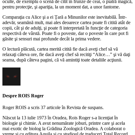
oculte, de exemplu o scenă de citit în frunze de ceai, o piatră magică,
pentru protecţie, şi apariţia, la un moment dat, a unor fantome.
Comparaţia cu Alice şi a ei Ţară a Minunilor este inevitabilă. Într-
adevăr, seamănă mult, mai ales deoarece cartea poate fi citită atât de
copii, cât şi de adulţi, şi poate fi interpretată în funcţie de categoria
respectivă de vârstă. Poate fi o poveste, dar o poveste în care pot fi
găsite şi sensuri mai profunde decât la prima vedere.
O lectură plăcută, cartea merită citită fie dacă aveţi chef să vă
relaxaţi câteva ore, fie dacă aveţi chef să recitiţi “Alice…” şi vă daţi
seama, după câteva pagini, că vă amintiţi toate detaliile acţiunii.
Despre ROIS Roger
Roger ROIS a scris 37 articole în Revista de suspans.
Născut la 13 iulie 1973 în Oradea, Rois Roger s-a licenţiat în
biologie şi chimie. A avut nenumărate joburi, printre care şi acela
mai exotic de biolog la Grădina Zoologică Oradea. A colaborat o
vreme şi cu editura Aquila şi cu studioul de traduceri Total Record.