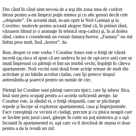
Din când în când simt nevoia de a ieşi din zona mea de confort
literar pentru a-mi limpezi puţin mintea şi cu alte genuri decât cele
„obişnuite”. De această dată, m-am oprit la Neil Gaiman şi la
Coraline
, motivele pentru această alegere fiind că, în primul rând,
văzusem filmul (e o animaţie în tehnică stop-cadru) şi, în al doilea
rând, cartea e considerată un roman fantasy/horror. „Fantasy” nu mă
îmbia prea mult, însă „horror”, da.
Bun, despre ce este vorba ? Coraline Jones este o fetiţă de vârstă
incertă (aş risca să spun că are undeva în jur de opt-zece ani) care se
mută împreună cu părinţii ei într-un imobil vechi, împărţit în câteva
apartamente. Noii vecini sunt două foste actriţe retrase de mult din
activitate şi un bătrân acrobat ciudat, care îşi petrece timpul
antrenându-şi şoarecii pentru un număr de circ.
Părinţii lui Coraline sunt părinţi oarecum tipici, care îşi iubesc fiica,
însă sunt prea ocupaţi pentru a-i acorda suficientă atenţie. Iar
Coraline este, la rândul ei, o fetiţă obişnuită, care se plictiseşte
repede şi începe să exploreze apartamentul, casa şi împrejurimile.
Face cunoştinţă cu vecinii ei ciudaţi, precum şi cu pisica neagră care
se învârte prin jurul casei, găseşte în curte un puţ misterios şi o uşă
încuiată în apartamentul ei, uşă care va fi deschisă de mama ei doar
pentru a da la iveală un zid.