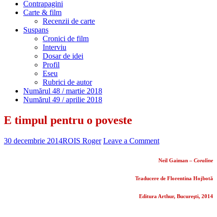
Contrapagini
Carte & film
Recenzii de carte
Suspans
Cronici de film
Interviu
Dosar de idei
Profil
Eseu
Rubrici de autor
Numărul 48 / martie 2018
Numărul 49 / aprilie 2018
E timpul pentru o poveste
30 decembrie 2014
ROIS Roger
Leave a Comment
Neil Gaiman –
Coraline
Traducere de Florentina Hojbotă
Editura Arthur, Bucureşti, 2014