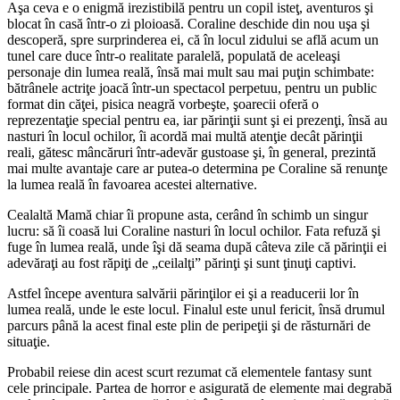
Aşa ceva e o enigmă irezistibilă pentru un copil isteţ, aventuros şi
blocat în casă într-o zi ploioasă. Coraline deschide din nou uşa şi
descoperă, spre surprinderea ei, că în locul zidului se află acum un
tunel care duce într-o realitate paralelă, populată de aceleaşi
personaje din lumea reală, însă mai mult sau mai puţin schimbate:
bătrânele actriţe joacă într-un spectacol perpetuu, pentru un public
format din căţei, pisica neagră vorbeşte, şoarecii oferă o
reprezentaţie special pentru ea, iar părinţii sunt şi ei prezenţi, însă au
nasturi în locul ochilor, îi acordă mai multă atenţie decât părinţii
reali, gătesc mâncăruri într-adevăr gustoase şi, în general, prezintă
mai multe avantaje care ar putea-o determina pe Coraline să renunţe
la lumea reală în favoarea acestei alternative.
Cealaltă Mamă chiar îi propune asta, cerând în schimb un singur
lucru: să îi coasă lui Coraline nasturi în locul ochilor. Fata refuză şi
fuge în lumea reală, unde îşi dă seama după câteva zile că părinţii ei
adevăraţi au fost răpiţi de „ceilalţi” părinţi şi sunt ţinuţi captivi.
Astfel începe aventura salvării părinţilor ei şi a readucerii lor în
lumea reală, unde le este locul. Finalul este unul fericit, însă drumul
parcurs până la acest final este plin de peripeţii şi de răsturnări de
situaţie.
Probabil reiese din acest scurt rezumat că elementele fantasy sunt
cele principale. Partea de horror e asigurată de elemente mai degrabă