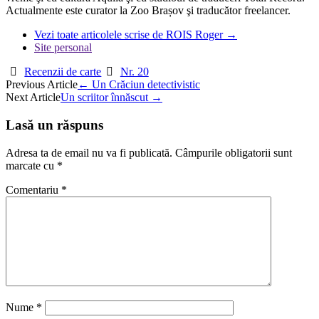
Actualmente este curator la Zoo Brașov şi traducător freelancer.
Vezi toate articolele scrise de ROIS Roger
→
Site personal
Recenzii de carte
Nr. 20
Post
Previous Article
←
Un Crăciun detectivistic
Next Article
Un scriitor înnăscut
→
navigation
Lasă un răspuns
Adresa ta de email nu va fi publicată.
Câmpurile obligatorii sunt
marcate cu
*
Comentariu
*
Nume
*