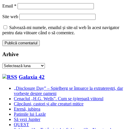
Email
*
Site web
Salvează-mi numele, emailul și site-ul web în acest navigator
pentru data viitoare când o să comentez.
Arhive
Arhive
Galaxia 42
„Disclosure Day” – Spielberg se întoarce la extratereștri, dar
vorbește despre oameni
Cenaclul „H.G. Wells”. Cum se (p)repară viitorul
Căpcăuni, castori și alte creaturi mitice
Eternă, iubirea
Patimile lui Lazăr
Să vezi Jupiter
QUEST