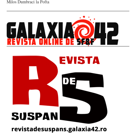
Milos Dumbraci
la
Pofta