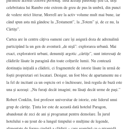
părintele acestui celebru personaj. Însă aceiași pasionați știu că, deși
celebritatea lui Rambo este extrem de greu de pus în umbră, din punct
de vedere strict literar, Morrell are la activ volume mult mai bune, iar
când spun asta mă gândesc la „Testament”, la „Totem” și, de ce nu, la
Cârtițe”.
Cartea are în centru câțiva oameni care își asigură doza de adrenalină
participând la un gen de aventură „de nișă”: explorarea urbană. Mai
exact, exploratorii urbani, denumiți argotic „cârtițe”, sunt interesați de
clădirile lăsate în paragină din toate colțurile lumii. Nu contează
destinația inițială a clădirii, ci fragmentele de istorie lăsate în urmă de
foștii proprietari ori locatari. Desigur, un fost bloc de apartamente nu e
la fel de incitant ca un ospiciu ori o închisoare, însă regula de bază este
una și aceeași: „Nu furaţi decât imagini; nu lăsaţi decât urme de paşi.”
Robert Conklin, fost profesor universitar de istorie, este liderul unui
grup de cârtițe. Ținta lor este de această dată hotelul Paragon,
abandonat de zeci de ani și programat pentru demolare. În jurul
hotelului s-au țesut de-a lungul timpului o mulțime de legende,
alimentate de forma ciudată a clădirii – care seamănă cu o piramidă