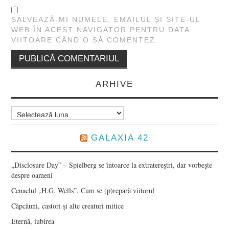
SALVEAZĂ-MI NUMELE, EMAILUL ȘI SITE-UL
WEB ÎN ACEST NAVIGATOR PENTRU DATA
VIITOARE CÂND O SĂ COMENTEZ.
ARHIVE
Arhive
GALAXIA 42
„Disclosure Day” – Spielberg se întoarce la extratereștri, dar vorbește
despre oameni
Cenaclul „H.G. Wells”. Cum se (p)repară viitorul
Căpcăuni, castori și alte creaturi mitice
Eternă, iubirea