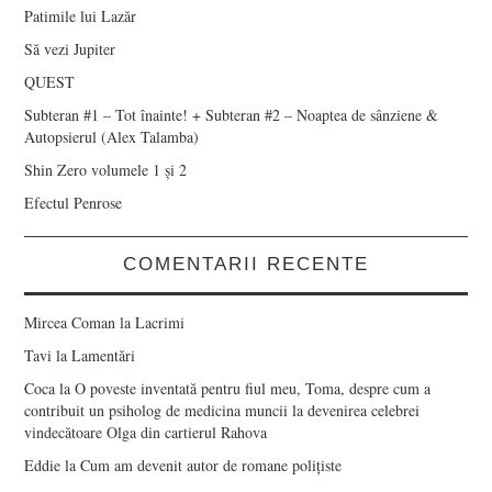
Patimile lui Lazăr
Să vezi Jupiter
QUEST
Subteran #1 – Tot înainte! + Subteran #2 – Noaptea de sânziene &
Autopsierul (Alex Talamba)
Shin Zero volumele 1 și 2
Efectul Penrose
COMENTARII RECENTE
Mircea Coman
la
Lacrimi
Tavi
la
Lamentări
Coca
la
O poveste inventată pentru fiul meu, Toma, despre cum a
contribuit un psiholog de medicina muncii la devenirea celebrei
vindecătoare Olga din cartierul Rahova
Eddie
la
Cum am devenit autor de romane polițiste