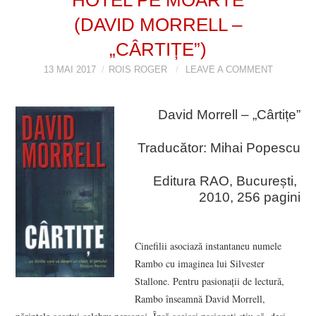
(DAVID MORRELL –
VIZIUNI ȘI SPECTRE
„CÂRTIȚE”)
CONTRAPAGINI
13 MAI 2017
ROIS ROGER
LEAVE A COMMENT
CARTE & FILM
David Morrell – „Cârtițe”
SUSPANS
Traducător: Mihai Popescu
NUMĂRUL 48 /
Editura RAO, București,
2010, 256 pagini
MARTIE 2018
NUMĂRUL 49 /
Cinefilii asociază instantaneu numele
Rambo cu imaginea lui Silvester
APRILIE 2018
Stallone. Pentru pasionații de lectură,
Rambo înseamnă David Morrell,