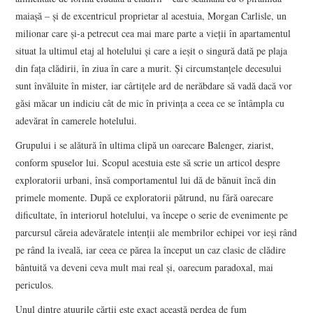
maiașă – și de excentricul proprietar al acestuia, Morgan Carlisle, un
milionar care și-a petrecut cea mai mare parte a vieții în apartamentul
situat la ultimul etaj al hotelului și care a ieșit o singură dată pe plaja
din fața clădirii, în ziua în care a murit. Și circumstanțele decesului
sunt învăluite în mister, iar cârtițele ard de nerăbdare să vadă dacă vor
găsi măcar un indiciu cât de mic în privința a ceea ce se întâmpla cu
adevărat în camerele hotelului.
Grupului i se alătură în ultima clipă un oarecare Balenger, ziarist,
conform spuselor lui. Scopul acestuia este să scrie un articol despre
exploratorii urbani, însă comportamentul lui dă de bănuit încă din
primele momente. După ce exploratorii pătrund, nu fără oarecare
dificultate, în interiorul hotelului, va începe o serie de evenimente pe
parcursul căreia adevăratele intenții ale membrilor echipei vor ieși rând
pe rând la iveală, iar ceea ce părea la început un caz clasic de clădire
bântuită va deveni ceva mult mai real și, oarecum paradoxal, mai
periculos.
Unul dintre atuurile cărții este exact această perdea de fum