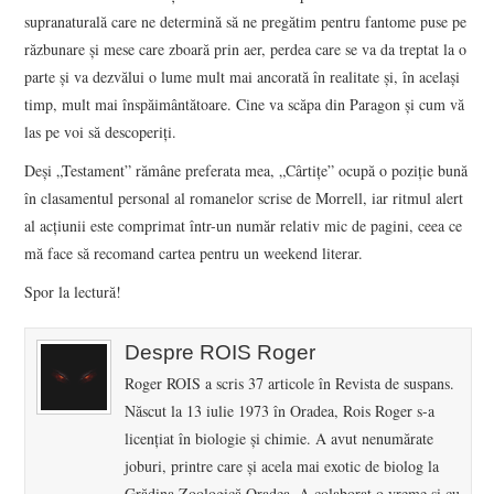
supranaturală care ne determină să ne pregătim pentru fantome puse pe
răzbunare și mese care zboară prin aer, perdea care se va da treptat la o
parte și va dezvălui o lume mult mai ancorată în realitate și, în același
timp, mult mai înspăimântătoare. Cine va scăpa din Paragon și cum vă
las pe voi să descoperiți.
Deși „Testament” rămâne preferata mea, „Cârtițe” ocupă o poziție bună
în clasamentul personal al romanelor scrise de Morrell, iar ritmul alert
al acțiunii este comprimat într-un număr relativ mic de pagini, ceea ce
mă face să recomand cartea pentru un weekend literar.
Spor la lectură!
Despre ROIS Roger
Roger ROIS a scris 37 articole în Revista de suspans.
Născut la 13 iulie 1973 în Oradea, Rois Roger s-a
licenţiat în biologie şi chimie. A avut nenumărate
joburi, printre care şi acela mai exotic de biolog la
Grădina Zoologică Oradea. A colaborat o vreme şi cu