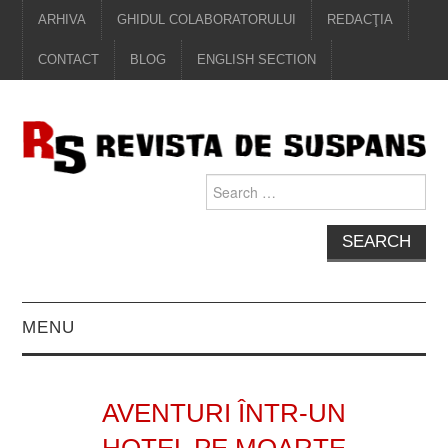
ARHIVA
GHIDUL COLABORATORULUI
REDACŢIA
CONTACT
BLOG
ENGLISH SECTION
Search
for:
MENU
EDITORIAL
AVENTURI ÎNTR-UN
PROZĂ
HOTEL PE MOARTE