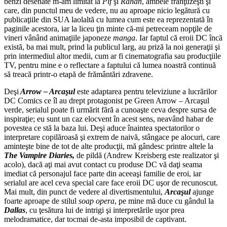
benzi desenate m-am limitat la
Pif
şi
Rahan
, ambele franţuzeşti şi
care, din punctul meu de vedere, nu au aproape nicio legătură cu
publicaţiile din SUA laolaltă cu lumea cum este ea reprezentată în
paginile acestora, iar la liceu ţin minte că-mi petreceam nopţile de
vineri vânând animaţiile japoneze
manga
. Iar faptul că eroii DC încă
există, ba mai mult, prind la publicul larg, au priză la noi generaţii şi
prin intermediul altor medii, cum ar fi cinematografia sau producţiile
TV, pentru mine e o reflectare a faptului că lumea noastră continuă
să treacă printr-o etapă de frământări zdravene.
Deşi
Arrow – Arcaşul
este adaptarea pentru televiziune a lucrărilor
DC Comics ce îl au drept protagonist pe Green Arrow – Arcaşul
verde, serialul poate fi urmărit fără a cunoaşte ceva despre sursa de
inspiraţie; eu sunt un caz elocvent în acest sens, neavând habar de
povestea ce stă la baza lui. Deşi aduce înaintea spectatorilor o
interpretare copilăroasă şi extrem de naivă, stângace pe alocuri, care
aminteşte bine de tot de alte producţii, mă gândesc printre altele la
The Vampire Diaries,
de pildă (Andrew Kreisberg este realizator şi
acolo), dacă aţi mai avut contact cu produse DC vă daţi seama
imediat că personajul face parte din aceeaşi familie de eroi, iar
serialul are acel ceva special care face eroii DC uşor de recunoscut.
Mai mult, din punct de vedere al divertismentului,
Arcaşul
ajunge
foarte aproape de stilul
soap opera
, pe mine mă duce cu gândul la
Dallas
, cu ţesătura lui de intrigi şi interpretările uşor prea
melodramatice, dar tocmai de-asta imposibil de captivant.