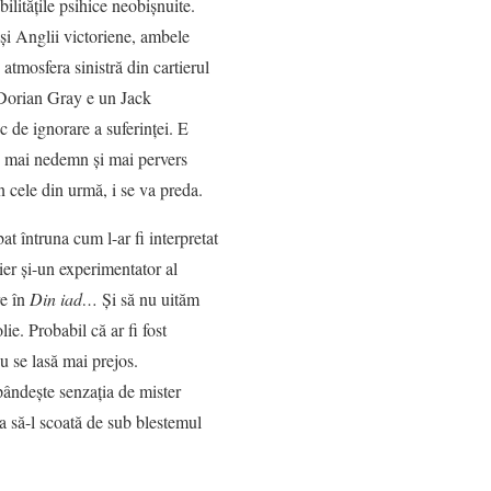
bilităţile psihice neobişnuite.
şi Anglii victoriene, ambele
 atmosfera sinistră din cartierul
Dorian Gray e un Jack
c de ignorare a suferinţei. E
ş mai nedemn şi mai pervers
în cele din urmă, i se va preda.
at întruna cum l-ar fi interpretat
er şi-un experimentator al
re în
Din iad…
Şi să nu uităm
ie. Probabil că ar fi fost
u se lasă mai prejos.
pândeşte senzaţia de mister
ca să-l scoată de sub blestemul