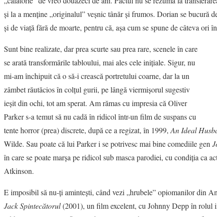
„călătorie” de vreo douăzeci de ani. Pactul nu se rezumă la transferarea
şi la a menţine „originalul” veşnic tânăr şi frumos. Dorian se bucură de
şi de viaţă fără de moarte, pentru că, aşa cum se spune de câteva ori în
Sunt bine realizate, dar prea scurte sau prea rare, scenele în care
se arată transformările tabloului, mai ales cele iniţiale. Sigur, nu
mi-am închipuit că o să-i crească portretului coarne, dar la un
zâmbet răutăcios în colţul gurii, pe lângă viermişorul sugestiv
ieşit din ochi, tot am sperat. Am rămas cu impresia că Oliver
Parker s-a temut să nu cadă în ridicol într-un film de suspans cu
tente horror (prea) discrete, după ce a regizat, în 1999,
An Ideal Husb
Wilde. Sau poate că lui Parker i se potrivesc mai bine comediile gen
J
în care se poate marşa pe ridicol sub masca parodiei, cu condiţia ca act
Atkinson.
E imposibil să nu-ţi aminteşti, când vezi „hrubele” opiomanilor din An
Jack Spintecătorul
(2001), un film excelent, cu Johnny Depp în rolul 