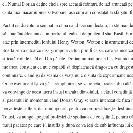
el. Numai Dorian deţine cheia spre această frântură de iad aruncată pe 
căuta nici măcar iubirea salvatoare, aşa cum am constatat la sfârşitul fi
Pactul cu diavolul e semnat în clipa când Dorian declară, în stil mai de
să arate întotdeauna ca în portretul realizat de prietenul său, Basil. E 
atac prin intermediul lordului Henry Wotton. Wotton e instrumentul dem
Soarta se va întoarce însă şi împotriva lui, prin fiica sa, care va încerc
stricată voit de tatăl ei. Din păcate, Dorian nu mai poate fi salvat nici 
moartea, conştient că nu e capabil să răsplătească dragostea cu dragoste
continuare. Când îşi dă seama că viaţa nu e o suită de experimente nesfâ
Orice eveniment îşi va găsi complinirea, se va repeta, poate sub o altă
va convinge de acest lucru însuşi unealta diavolului, a cărui conştiinţă
al păcatului în momentul când Dorian Gray se arată interesat de fiica
perverteşte suflete, dar unul ipocrit, pentru că propovăduieşte desfrâna
Totuşi, va atinge apogeul profesiei de spoliator de conştiinţă, pentru 
traiul păcătos pe care i-l insuflă şi după ce va ieşi de sub influenţa lui 