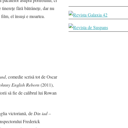
 păcatelor asupra portretului, ci
 tinereţe fără bătrâneţe, dar nu
 film, el însuşi e moartea.
and
,
comedie scrisă tot de Oscar
ohnny English Reborn
(2011),
orii să fie de calibrul lui Rowan
glia victoriană, de
Din iad –
inspectorului Frederick