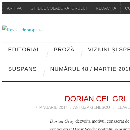
ARHIVA
GHIDUL COLABORATORULUI
REDACŢIA
C
EDITORIAL
PROZĂ
VIZIUNI ȘI S
SUSPANS
NUMĂRUL 48 / MARTIE 201
DORIAN CEL GRI
7 IANUARIE 2014
ANTUZA GENESCU
LEAV
Dorian Gray
dezvoltă motivul consacrat de 
controversat Oscar Wilde: portretul ia asupra 