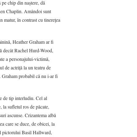
ă pe chip din naştere, dă
 Ben Chaplin. Amândoi sunt
 matur, în contrast cu tinereţea
eminină, Heather Graham ar fi
ită decât Rachel Hurd-Wood,
ate a personajului-victimă,
l de actriţă la un teatru de
. Graham probabil că nu i-ar fi
e de tip interludiu. Cel al
, la sufletul ros de păcate,
nsuri ascunse. Crizantema albă
ea care se duce, de obicei, la
l pictorului Basil Hallward,