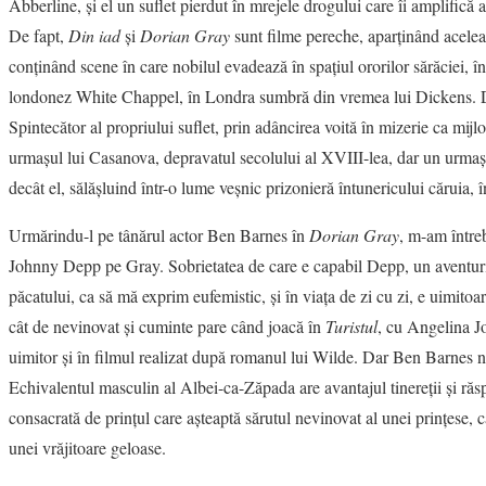
Abberline, şi el un suflet pierdut în mrejele drogului care îi amplifică a
De fapt,
Din iad
şi
Dorian Gray
sunt filme pereche, aparţinând acelea
conţinând scene în care nobilul evadează în spaţiul ororilor sărăciei, în
londonez White Chappel, în Londra sumbră din vremea lui Dickens. 
Spintecător al propriului suflet, prin adâncirea voită în mizerie ca mijlo
urmaşul lui Casanova, depravatul secolului al XVIII-lea, dar un urma
decât el, sălăşluind într-o lume veşnic prizonieră întunericului căruia, 
Urmărindu-l pe tânărul actor Ben Barnes în
Dorian Gray
, m-am întreb
Johnny Depp pe Gray. Sobrietatea de care e capabil Depp, un aventuri
păcatului, ca să mă exprim eufemistic, şi în viaţa de zi cu zi, e uimitoa
cât de nevinovat şi cuminte pare când joacă în
Turistul
, cu Angelina Jol
uimitor şi în filmul realizat după romanul lui Wilde. Dar Ben Barnes n
Echivalentul masculin al Albei-ca-Zăpada are avantajul tinereţii şi răs
consacrată de prinţul care aşteaptă sărutul nevinovat al unei prinţese, 
unei vrăjitoare geloase.