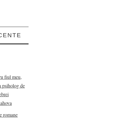
CENTE
ru fiul meu,
n psiholog de
ebrei
Rahova
de romane