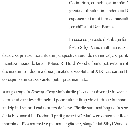
Colin Firth, cu nobleţea întipărit
greutate filmului, în tandem cu
exponenţi ai unui farmec masculin
„crudă” a lui Ben Barnes.
În ceea ce priveşte distribuţia f
fost o Sibyl Vane mult mai reuş
dacă e să privesc lucrurile din perspectiva aurei de nevinovăţie şi purit
menit să moară de tânăr. Totuşi, R. Hurd-Wood e foarte potrivită în rolu
duzină din Londra în a doua jumătate a secolului al XIX-lea, căruia H
corespuns din cauza vârstei puţin prea înaintate.
Atrag atenţia în
Dorian Gray
simbolurile plasate cu discreţie în scenel
viermelui care iese din ochiul portretului e limpede că trimite la moarte
anticipând viitorul cadavru ros de larve. Florile sunt mai bogate în se
de la buzunarul lui Dorian îi prefigurează sfârşitul – crizantema e floar
morminte. Floarea roşie e patima ucigătoare, sângele lui Sibyl Vane, a