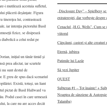
re-i mutilează acestuia sufletul,
„Disclosure Day” – Spielberg se 
lui plăcerii deşănţate. Figura
extratereștri, dar vorbește despr
u tinereţea lui, contrastează
ale, iar intenţia pictorului Basil
Cenaclul „H.G. Wells”. Cum se 
museţii fizice, se disipează
viitorul
a diabolică a celui redat pe
Căpcăuni, castori și alte creaturi 
Eternă, iubirea
rian, iniţial un tânăr timid şi
Patimile lui Lazăr
să prea afectat, iar scurtele
Să vezi Jupiter
i nu sunt destul de
or. E greu de spus dacă scenariul
QUEST
ilăriei. Există, totuşi, un liant
Subteran #1 – Tot înainte! + Sub
retul pictat de Basil Hallward va
Noaptea de sânziene & Autopsie
său. Podul casei în care urmează
Talamba)
ului, la care nu are acces decât