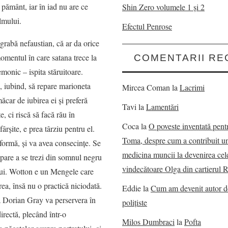
pământ, iar în iad nu are ce
Shin Zero volumele 1 și 2
lmului.
Efectul Penrose
grabă nefaustian, că ar da orice
momentul în care satana trece la
COMENTARII RE
onic – ispita stăruitoare.
a, iubind, să repare marioneta
Mircea Coman
la
Lacrimi
măcar de iubirea ei şi preferă
Tavi
la
Lamentări
, ci riscă să facă rău în
Coca
la
O poveste inventată pent
rşite, e prea târziu pentru el.
Toma, despre cum a contribuit u
 formă, şi va avea consecinţe. Se
medicina muncii la devenirea cel
 pare a se trezi din somnul negru
vindecătoare Olga din cartierul 
 lui. Wotton e un Mengele care
rea, însă nu o practică niciodată.
Eddie
la
Cum am devenit autor 
că Dorian Gray va perservera în
polițiste
directă, plecând într-o
Milos Dumbraci
la
Pofta