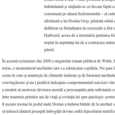
îmbătrânind şi sluţindu-se cu fiecare faptă ca
consumată pe altarul hedonismului – al cultu
efeminată a lui Dorian Gray, păstrată odată c
deliberat cu brutalitatea în crescendo a firii s
Hallward, aceea de a imortaliza puritatea fru
treptat în neputinţa lui de a contracara natur
pânză.
În această ecranizare din 2009 a singurului roman publicat de Wilde, Do
retras, e moştenitorul unchiului care i-a zdruncinat copilăria. Nu pare în
scene în care-şi aminteşte de chinurile îndurate şi de bastonul unchiulu
convingătoare şi nu-i justifică îndeajuns comportamentul narcisist viit
a urmărit să motiveze devierea morală a personajului prin suferinţele cop
între traumele primilor ani de viaţă şi evoluţia lui spre patologic: port
fi ascuns tocmai în podul unde Dorian a îndurat bătăile de la unchiul 
să trăiască tânărul proaspăt îmbogăţit devine astfel depozitarul malefic