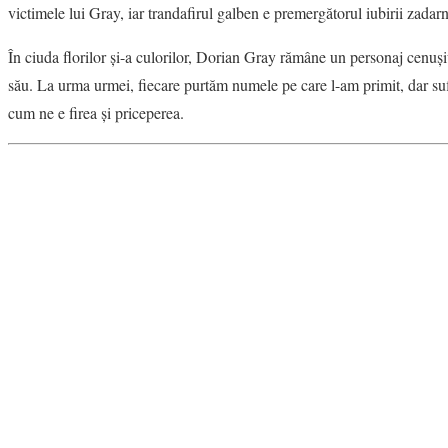
victimele lui Gray, iar trandafirul galben e premergătorul iubirii zadar
În ciuda florilor şi-a culorilor, Dorian Gray rămâne un personaj cenu
său. La urma urmei, fiecare purtăm numele pe care l-am primit, dar suf
cum ne e firea şi priceperea.