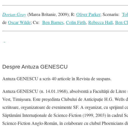
Dorian Gray
(Marea Britanie, 2009); R:
Oliver Parker
; Scenariu:
Tob
de
Oscar Wilde
; Cu:
Ben Barnes
,
Colin Firth
,
Rebecca Hall
,
Ben Ch
Despre Antuza GENESCU
Antuza GENESCU a scris 40 articole în Revista de suspans.
Antuza GENESCU (n. 14.01.1968), absolventă a Facultăţii de Litere şi
Vest, Timişoara. Este preşedinta Clubului de Anticipaţie H.G. Wells 
scriitoare, organizatoare de evenimente SF. A organizat, cu sprijinul 
Săptămâni Internaţionale de Science-Fiction (1999, 2003) în cadrul Sch
Science-Fiction Anglo-Român, în colaborare cu clubul Phoenicians d