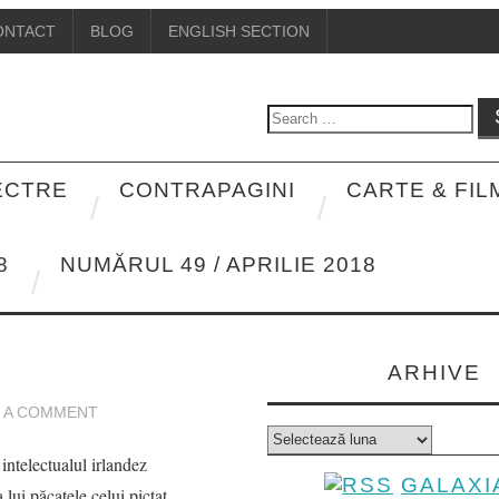
ONTACT
BLOG
ENGLISH SECTION
Search
for:
PECTRE
CONTRAPAGINI
CARTE & FIL
8
NUMĂRUL 49 / APRILIE 2018
ARHIVE
E A COMMENT
Arhive
intelectualul irlandez
GALAXI
lui păcatele celui pictat,