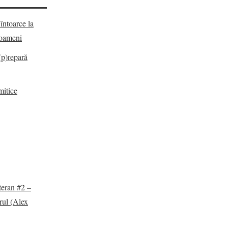
întoarce la
e oameni
(p)repară
mitice
teran #2 –
rul (Alex