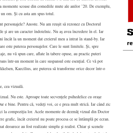
ă la momente scoase din comediile mute ale anilor ’20. De exemplu,
 un om. Și cu asta am spus totul.
nt personajele? Anoste. Nu am reușit să rezonez cu Doctorul
de și are un caracter îndoielnic. Nu aș avea încredere în el. Iar
ni încât la un moment dat creierul meu a intrat în stand-by. Iar
re este puterea personajelor. Care le sunt limitele. Și, spre
e, nu vă spun care, aflate în tabere opuse, au practic puteri
ans într-un moment în care suspansul este esențial. Ce vă pot
kelsen, Kaecilius, are puterea să transforme orice decor într-o
e, cea vizuală.
zual. Nu este. Aproape toate secvențele psihedelice cu orașe
Dar e bine. Pentru că, vedeți voi, ce e prea mult strică. Iar când zic
 ci la compoziția lor. Acele momente de dezmăț vizual din Doctor
re grafic, încât creierul nu poate procesa ce se întâmplă pe ecran.
at deoarece au fost realizate simplu şi realist. Chiar şi scenele