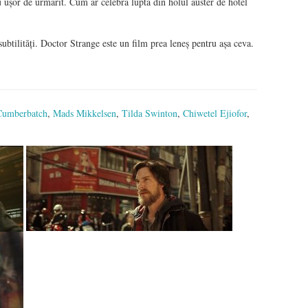
u uşor de urmărit. Cum ar celebra luptă din holul auster de hotel
btilităţi. Doctor Strange este un film prea leneș pentru așa ceva.
Cumberbatch
,
Mads Mikkelsen
,
Tilda Swinton
,
Chiwetel Ejiofor
,