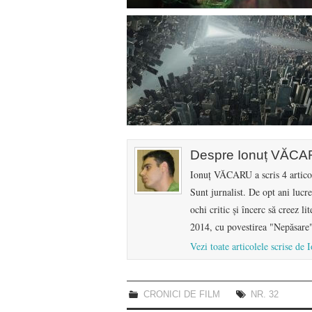
Despre Ionuț VĂC
Ionuț VĂCARU a scris 4 articol
Sunt jurnalist. De opt ani lucr
ochi critic și încerc să creez li
2014, cu povestirea "Nepăsare"
Vezi toate articolele scrise 
CRONICI DE FILM
NR. 32