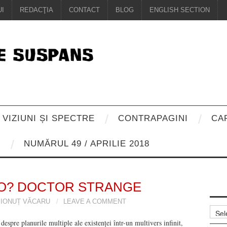
I
REDACŢIA
CONTACT
BLOG
ENGLISH SECTION
VIZIUNI ȘI SPECTRE
CONTRAPAGINI
CA
8
NUMĂRUL 49 / APRILIE 2018
O? DOCTOR STRANGE
IONUȚ VĂCARU
LEAVE A COMMENT
Arhiv
espre planurile multiple ale existenței într-un multivers infinit,