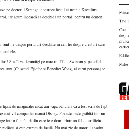
eneze pe doctorul Strange, deoarece fostul ei ucenic Kaecilius
Mirc
trol, iar acum încearcă să deschidă un portal pentru un demon
Tavi
l
Coca
despr
munci
i sunt fie despre portaluri deschise în cer, fie despre creaturi care
carti
re ambele.
Eddie
lius? Sau îi va dezamăgi pe maestra Tilda Swinton și pe ceilalți
Milos
rea sunt (Chiwetel Ejiofor și Benedict Wong, al cărui personaj se
e lipsit de imaginație încât am vaga bănuială că a fost scris de fapt
e executivii companiei-mamă Disney. Povestea este grăbită într-un
ge într-o fundătură din care iese doar printr-un fel de artificiu
 nicăieri și este extrem de facilă. Nu mai zic de umorul absolut