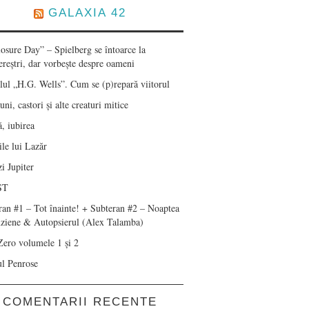
GALAXIA 42
losure Day” – Spielberg se întoarce la
ereștri, dar vorbește despre oameni
lul „H.G. Wells”. Cum se (p)repară viitorul
ni, castori și alte creaturi mitice
, iubirea
le lui Lazăr
i Jupiter
ST
ran #1 – Tot înainte! + Subteran #2 – Noaptea
nziene & Autopsierul (Alex Talamba)
Zero volumele 1 și 2
ul Penrose
COMENTARII RECENTE