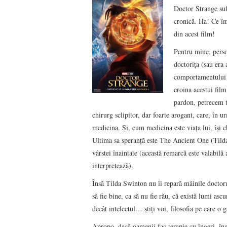
Doctor Strange suf
cronică. Ha! Ce îm
din acest film!
Pentru mine, perso
doctorița (sau era
comportamentului a
eroina acestui fil
pardon, petrecem 
chirurg sclipitor, dar foarte arogant, care, în u
medicina. Și, cum medicina este viața lui, își c
Ultima sa speranță este The Ancient One (Tilda
vârstei înaintate (această remarcă este valabilă
interpretează).
Însă Tilda Swinton nu îi repară mâinile doctorul
să fie bine, ca să nu fie rău, că există lumi as
decât intelectul… știți voi, filosofia pe care o g
Apropo, dacă oamenii fac terapie cu îngeri, în