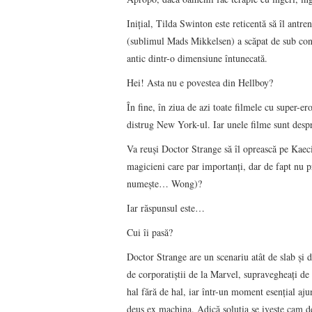
Inițial, Tilda Swinton este reticentă să îl antr
(sublimul Mads Mikkelsen) a scăpat de sub con
antic dintr-o dimensiune întunecată.
Hei! Asta nu e povestea din Hellboy?
În fine, în ziua de azi toate filmele cu super-ero
distrug New York-ul. Iar unele filme sunt desp
Va reuși Doctor Strange să îl oprească pe Kaeci
magicieni care par importanți, dar de fapt nu p
numește… Wong)?
Iar răspunsul este…
Cui îi pasă?
Doctor Strange are un scenariu atât de slab și d
de corporatiștii de la Marvel, supravegheați d
hal fără de hal, iar într-un moment esențial ajun
deus ex machina. Adică soluția se ivește cam de