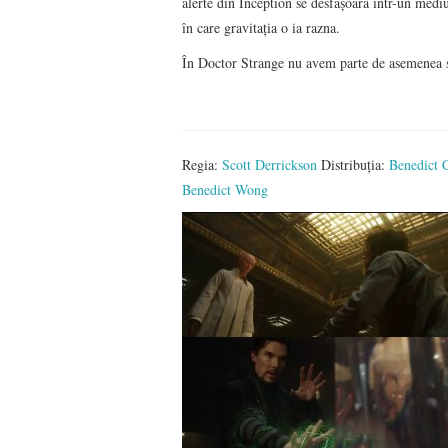
alerte din Inception se desfăşoară într-un medi
în care gravitația o ia razna.
În Doctor Strange nu avem parte de asemenea su
Regia:
Scott Derrickson
Distribuția:
Benedict 
Benedict Wong