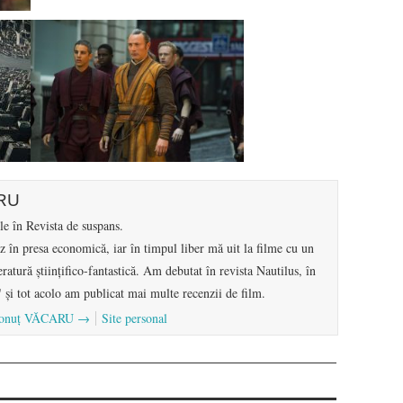
ARU
e în Revista de suspans.
ez în presa economică, iar în timpul liber mă uit la filme cu un
teratură științifico-fantastică. Am debutat în revista Nautilus, în
 și tot acolo am publicat mai multe recenzii de film.
de Ionuț VĂCARU
→
Site personal