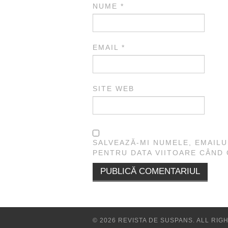
NUME
*
EMAIL
*
SITE WEB
SALVEAZĂ-MI NUMELE, EMAILU
PENTRU DATA VIITOARE CÂND
© 2026 REVISTA DE SUSPANS. ALL RIG