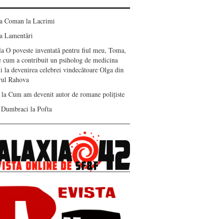
ea Coman
la
Lacrimi
a
Lamentări
la
O poveste inventată pentru fiul meu, Toma,
e cum a contribuit un psiholog de medicina
i la devenirea celebrei vindecătoare Olga din
erul Rahova
la
Cum am devenit autor de romane polițiste
 Dumbraci
la
Pofta