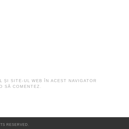
L ȘI SITE-UL WEB ÎN ACEST NAVIGATOR
 O SĂ COMENTEZ.
HTS RESERVED.