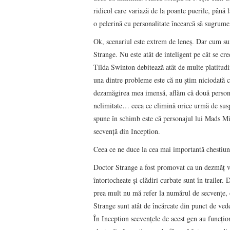
ridicol care variază de la poante puerile, pân
o pelerină cu personalitate încearcă să sugrume
Ok, scenariul este extrem de leneș. Dar cum su
Strange. Nu este atât de inteligent pe cât se cre
Tilda Swinton debitează atât de multe platitudi
una dintre probleme este că nu știm niciodată ca
dezamăgirea mea imensă, aflăm că două personaj
nelimitate… ceea ce elimină orice urmă de susp
spune în schimb este că personajul lui Mads Mik
secvență din Inception.
Ceea ce ne duce la cea mai importantă chestiun
Doctor Strange a fost promovat ca un dezmăț vi
întortocheate și clădiri curbate sunt în trailer. 
prea mult nu mă refer la numărul de secvențe,
Strange sunt atât de încărcate din punct de vede
În Inception secvenţele de acest gen au funcțion