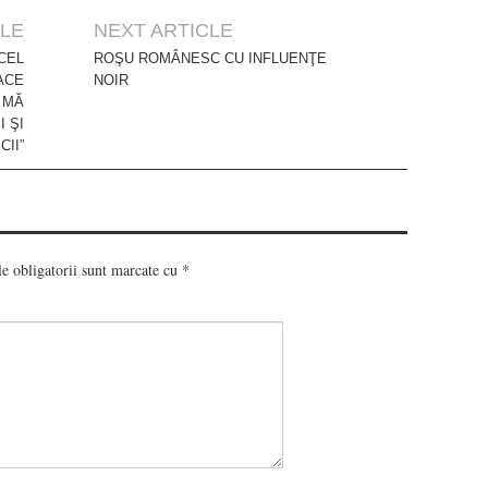
CLE
NEXT ARTICLE
CEL
ROŞU ROMÂNESC CU INFLUENŢE
ACE
NOIR
 MĂ
I ŞI
CII”
e obligatorii sunt marcate cu
*