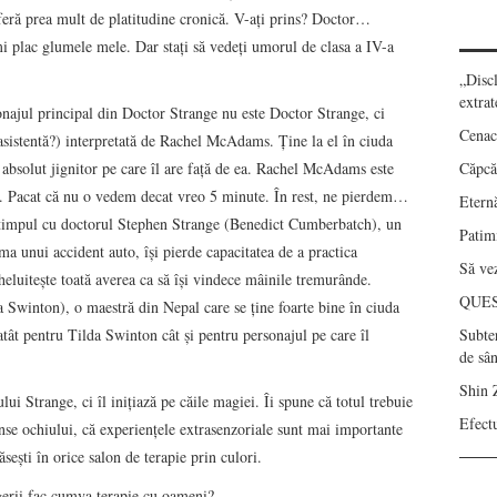
eră prea mult de platitudine cronică. V-ați prins? Doctor…
i plac glumele mele. Dar stați să vedeți umorul de clasa a IV-a
„Disc
extrat
najul principal din Doctor Strange nu este Doctor Strange, ci
Cenac
 asistentă?) interpretată de Rachel McAdams. Ține la el în ciuda
bsolut jignitor pe care îl are față de ea. Rachel McAdams este
Căpcău
m. Pacat că nu o vedem decat vreo 5 minute. În rest, ne pierdem…
Eternă
timpul cu doctorul Stephen Strange (Benedict Cumberbatch), un
Patimi
rma unui accident auto, își pierde capacitatea de a practica
Să vez
heluitește toată averea ca să își vindece mâinile tremurânde.
QUE
 Swinton), o maestră din Nepal care se ține foarte bine în ciuda
 atât pentru Tilda Swinton cât și pentru personajul pe care îl
Subte
de sâ
Shin 
ui Strange, ci îl inițiază pe căile magiei. Îi spune că totul trebuie
Efect
cunse ochiului, că experiențele extrasenzoriale sunt mai importante
ăsești în orice salon de terapie prin culori.
gerii fac cumva terapie cu oameni?