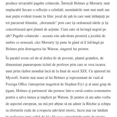
produce invariabil pagube colaterale. Întrucât Holmes şi Moriarty sunt
implacabil fiecare o reflecţie a celuilalt; asemănările sunt mai mult sau
mai puţin evident trasate în film: jocul de şah în care sunt înlănţuiţi pe
tot parcursul filmului, „dioramele” prin care îşi ordonează ideile şi îşi
concretizează apoi planul de acţiune. Cum oare să învingă negrul pe
alb? Pagube colaterale – aceasta este adevărata premiză a jocului de
umbre ce urmează, căci Moriarty îşi pune în gând să îl înfrângă pe
Holmes prin distrugerea lui Watson, singurul lui prieten.
În paralel avem cel de-al doilea fir de poveste, planul grandios, de
dimensiuni paneuropene ticluit de profesor prin care se vrea iscarea
unui prim război mondial încă de la final de secol XIX. Cu ajutorul lui
Mycroft, fratele mai mare al lui Holmes şi reprezentant de vază al
Foreign Office (interpretat magistral de Stephen Fry) şi al unui grup de
ţigani, Holmes şi partenerul său pornesc într-o cursă contra cronometru
pentru a salva lumea şi implicit pe Watson. Şi pentru că am adus vorba
de aspectul european, nu mă pot abţine să nu admir la Ritchie şi echipa
sa eforturile reale de a respecta adevărul istoric, lucru mai rar întâlnit
în realizarea unui astfel de
blockbuster
; cunoştinţele mele de istorie