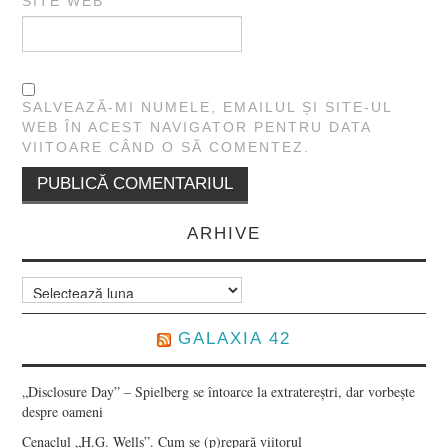
SITE WEB
SALVEAZĂ-MI NUMELE, EMAILUL ȘI SITE-UL
WEB ÎN ACEST NAVIGATOR PENTRU DATA
VIITOARE CÂND O SĂ COMENTEZ.
ARHIVE
Arhive
GALAXIA 42
„Disclosure Day” – Spielberg se întoarce la extratereștri, dar vorbește
despre oameni
Cenaclul „H.G. Wells”. Cum se (p)repară viitorul