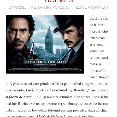
2 MAI 2013
VIZIUNI ȘI SPECTRE
ALEXANDRA POPESCU
LEAVE A COMMENT
Ca să fie clar
CONTRAPAGINI
de la bun
început: Guy
CARTE & FILM
Ritchie nu
este vreun
SUSPANS
geniu. Nu
reinventează
NUMĂRUL 48 /
roata, nu
inovează în
MARTIE 2018
cinematografi
e. A găsit o reţetă care prinde teribil la public când a regizat prima sa
NUMĂRUL 49 /
mare reuşită,
Lock, Stock and Two Smoking Barrels
(
Jocuri, poturi
şi focuri de armă,
1998) şi n-a mai schimbat-o de atunci – ce-i al lui,
APRILIE 2018
e al lui: Ritchie este un tip descurcăreţ şi izbuteşte să coacă de fiecare
dată un succes de box-office folosind aceleaşi procedee, dacă nu chiar
aceleaşi ingrediente.
Sherlock Holmes 2
,
cum mai este filmul