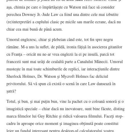
aşa, chimia pe care o împărtăşeşte cu Watson mă face să consider
perechea Downey Jr.-Jude Law ca fiind una dintre cele mai izbutite
(re)interpretări a cuplului clasic pe micile sau marile ecrane, dacă nu
chiar cea mai bună de până acum.
Umorul englezesc, chiar şi plebeian când este, tot fin spre negru
rămâne. M-a uns la suflet, de pildă, ironia făţişă în asocierea gitanilor
cu Franţa – oricât nu ne-ar vrea englezii la ei pe insulă, parcă tot
francezii sunt mai urâţi de cealaltă parte a Canalului Mânecii. Umorul
musteşte în mai toate schimburile de replici, iar interacţiunile dintre
Sherlock Holmes, Dr. Watson şi Mycroft Holmes fac deliciul
privitorului. Să vă spun că există o scenă în care Law dansează în
şatră?
Totul, şi bun, şi mai puţin bun, vine la pachet cu o coloană sonoră şi o
imagistică speciale – chiar dacă nu inovatoare, sunt bine făcute, disting
marca filmelor lui Guy Ritchie şi ridică valoarea filmului. Faceţi stop-
cadru în aproape orice moment şi imaginea obţinută poate constitui
lejer un fundal interesant pentru desktop-ul calculatorului vostru.