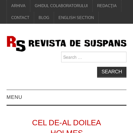
ARHIVA
GHIDUL COLABORATORULUI
REDACŢIA
CONTACT
BLOG
ENGLISH SECTION
Search
for:
MENU
EDITORIAL
CEL DE-AL DOILEA
PROZĂ
HOLMES