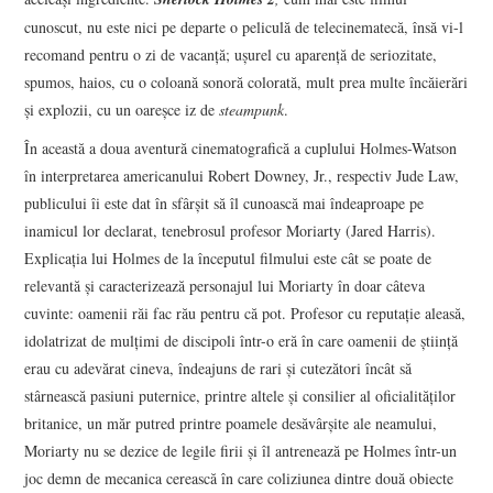
cunoscut, nu este nici pe departe o peliculă de telecinematecă, însă vi-l
recomand pentru o zi de vacanţă; uşurel cu aparenţă de seriozitate,
spumos, haios, cu o coloană sonoră colorată, mult prea multe încăierări
şi explozii, cu un oareşce iz de
steampunk
.
În această a doua aventură cinematografică a cuplului Holmes-Watson
în interpretarea americanului Robert Downey, Jr., respectiv Jude Law,
publicului îi este dat în sfârşit să îl cunoască mai îndeaproape pe
inamicul lor declarat, tenebrosul profesor Moriarty (Jared Harris).
Explicaţia lui Holmes de la începutul filmului este cât se poate de
relevantă şi caracterizează personajul lui Moriarty în doar câteva
cuvinte: oamenii răi fac rău pentru că pot. Profesor cu reputaţie aleasă,
idolatrizat de mulţimi de discipoli într-o eră în care oamenii de ştiinţă
erau cu adevărat cineva, îndeajuns de rari şi cutezători încât să
stârnească pasiuni puternice, printre altele şi consilier al oficialităţilor
britanice, un măr putred printre poamele desăvârşite ale neamului,
Moriarty nu se dezice de legile firii şi îl antrenează pe Holmes într-un
joc demn de mecanica cerească în care coliziunea dintre două obiecte