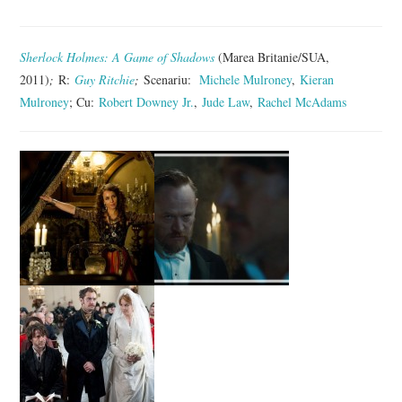
Sherlock Holmes: A Game of Shadows
(Marea Britanie/SUA,
2011)
;
R:
Guy Ritchie
;
Scenariu:
Michele Mulroney
,
Kieran
Mulroney
; Cu:
Robert Downey Jr.
,
Jude Law
,
Rachel McAdams