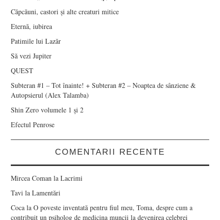
Căpcăuni, castori și alte creaturi mitice
Eternă, iubirea
Patimile lui Lazăr
Să vezi Jupiter
QUEST
Subteran #1 – Tot înainte! + Subteran #2 – Noaptea de sânziene &
Autopsierul (Alex Talamba)
Shin Zero volumele 1 și 2
Efectul Penrose
COMENTARII RECENTE
Mircea Coman
la
Lacrimi
Tavi
la
Lamentări
Coca
la
O poveste inventată pentru fiul meu, Toma, despre cum a
contribuit un psiholog de medicina muncii la devenirea celebrei