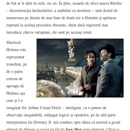
de bal ar fi sărit în ochi, zic eu. În plus, scenele de efect marca Ritchie
– deconstrucţia încăierărilor, a asaltului cu mortiere – sunt destul de
numeroase pe durata de mai bine de două ore a filmului şi apelarea
repetată la acelaşi procedeu oboseşte, chiar dacă regizorul mai
introduce câteva variaţiuni, ele sunt pe aceeaşi temă.
Sherlock
Holmes este
reprezentat
trunchiat, pe
de o parte
extrem de
aproape de
Holmes aşa
cum şi l-a
imaginat Sir Arthur Conan Doyle – inteligent, cu o putere de
observaţie inegalabilă, subjugat logicii şi opiatelor, pe de altă parte
interpretarea lui Downey Jr. mă conduce spre ideea că actorul a greşit
platoul de filmare şi joacă un fel de
Iron Man
retro-futurist. Chiar şi