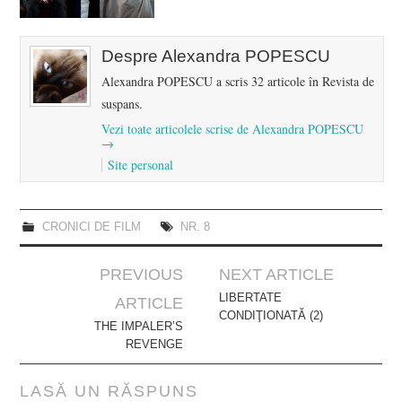
Despre Alexandra POPESCU
Alexandra POPESCU a scris 32 articole în Revista de
suspans.
Vezi toate articolele scrise de Alexandra POPESCU
→
Site personal
CRONICI DE FILM
NR. 8
Post
PREVIOUS
NEXT ARTICLE
navigation
LIBERTATE
ARTICLE
CONDIŢIONATĂ (2)
THE IMPALER’S
REVENGE
LASĂ UN RĂSPUNS