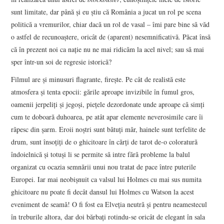
sunt limitate, dar până şi eu ştiu că România a jucat un rol pe scena
politică a vremurilor, chiar dacă un rol de vasal – îmi pare bine să văd
o astfel de recunoaştere, oricât de (aparent) nesemnificativă. Păcat însă
că în prezent noi ca naţie nu ne mai ridicăm la acel nivel; sau să mai
sper într-un soi de regresie istorică?
Filmul are şi minusuri flagrante, fireşte. Pe cât de realistă este
atmosfera şi tenta epocii: gările aproape invizibile în fumul gros,
oamenii jerpeliţi şi jegoşi, pieţele dezordonate unde aproape că simţi
cum te doboară duhoarea, pe atât apar elemente neverosimile care îi
răpesc din şarm. Eroii noştri sunt bătuţi măr, hainele sunt terfelite de
drum, sunt însoţiţi de o ghicitoare în cărţi de tarot de-o coloratură
îndoielnică şi totuşi li se permite să intre fără probleme la balul
organizat cu ocazia semnării unui nou tratat de pace între puterile
Europei. Iar mai neobişnuit ca valsul lui Holmes cu mai sus numita
ghicitoare nu poate fi decât dansul lui Holmes cu Watson la acest
eveniment de seamă! O fi fost ea Elveţia neutră şi pentru neamestecul
în treburile altora, dar doi bărbaţi rotindu-se oricât de elegant în sala