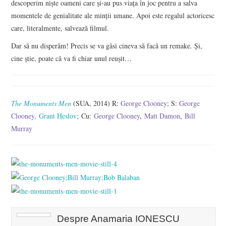
descoperim nişte oameni care şi-au pus viaţa în joc pentru a salva
momentele de genialitate ale minţii umane. Apoi este regalul actoricesc
care, literalmente, salvează filmul.
Dar să nu disperăm! Precis se va găsi cineva să facă un remake. Şi,
cine ştie, poate că va fi chiar unul reuşit…
The Monuments Men
(SUA, 2014) R:
George Clooney
; S:
George
Clooney
,
Grant Heslov
; Cu:
George Clooney
,
Matt Damon
,
Bill
Murray
Despre Anamaria IONESCU