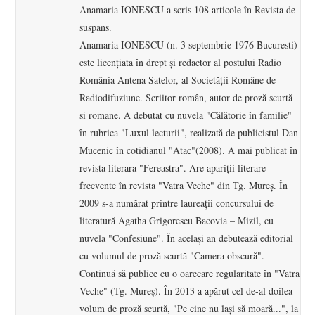
Anamaria IONESCU a scris 108 articole în Revista de
suspans.
Anamaria IONESCU (n. 3 septembrie 1976 Bucuresti)
este licenţiata în drept şi redactor al postului Radio
România Antena Satelor, al Societăţii Române de
Radiodifuziune. Scriitor român, autor de proză scurtă
si romane. A debutat cu nuvela "Călătorie în familie"
în rubrica "Luxul lecturii", realizată de publicistul Dan
Mucenic în cotidianul "Atac"(2008). A mai publicat în
revista literara "Fereastra". Are apariţii literare
frecvente în revista "Vatra Veche" din Tg. Mureş. În
2009 s-a numărat printre laureații concursului de
literatură Agatha Grigorescu Bacovia – Mizil, cu
nuvela "Confesiune". În acelaşi an debutează editorial
cu volumul de proză scurtă "Camera obscură".
Continuă să publice cu o oarecare regularitate în "Vatra
Veche" (Tg. Mureş). În 2013 a apărut cel de-al doilea
volum de proză scurtă, "Pe cine nu laşi să moară...", la