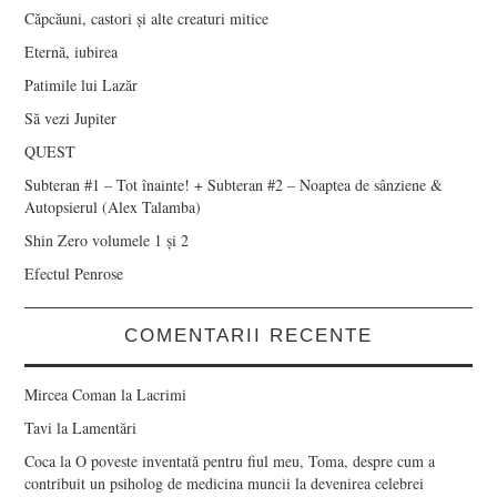
Căpcăuni, castori și alte creaturi mitice
Eternă, iubirea
Patimile lui Lazăr
Să vezi Jupiter
QUEST
Subteran #1 – Tot înainte! + Subteran #2 – Noaptea de sânziene &
Autopsierul (Alex Talamba)
Shin Zero volumele 1 și 2
Efectul Penrose
COMENTARII RECENTE
Mircea Coman
la
Lacrimi
Tavi
la
Lamentări
Coca
la
O poveste inventată pentru fiul meu, Toma, despre cum a
contribuit un psiholog de medicina muncii la devenirea celebrei