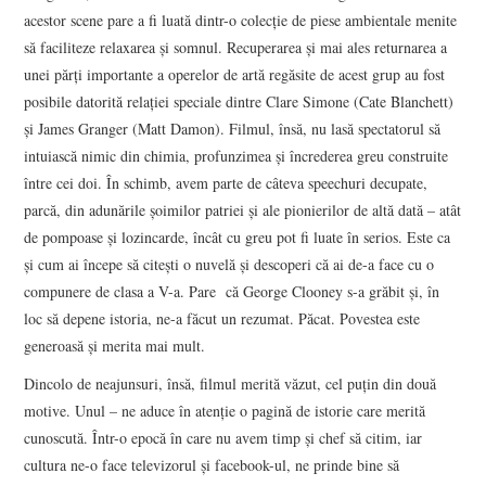
acestor scene pare a fi luată dintr-o colecţie de piese ambientale menite
să faciliteze relaxarea şi somnul. Recuperarea şi mai ales returnarea a
unei părţi importante a operelor de artă regăsite de acest grup au fost
posibile datorită relaţiei speciale dintre Clare Simone (Cate Blanchett)
şi James Granger (Matt Damon). Filmul, însă, nu lasă spectatorul să
intuiască nimic din chimia, profunzimea şi încrederea greu construite
între cei doi. În schimb, avem parte de câteva speechuri decupate,
parcă, din adunările şoimilor patriei şi ale pionierilor de altă dată – atât
de pompoase şi lozincarde, încât cu greu pot fi luate în serios. Este ca
şi cum ai începe să citeşti o nuvelă şi descoperi că ai de-a face cu o
compunere de clasa a V-a. Pare că George Clooney s-a grăbit şi, în
loc să depene istoria, ne-a făcut un rezumat. Păcat. Povestea este
generoasă şi merita mai mult.
Dincolo de neajunsuri, însă, filmul merită văzut, cel puţin din două
motive. Unul – ne aduce în atenţie o pagină de istorie care merită
cunoscută. Într-o epocă în care nu avem timp şi chef să citim, iar
cultura ne-o face televizorul şi facebook-ul, ne prinde bine să