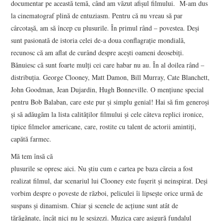
documentar pe această temă, când am văzut afişul filmului. M-am dus
la cinematograf plină de entuziasm. Pentru că nu vreau să par
cârcotaşă, am să încep cu plusurile. În primul rând – povestea. Deşi
sunt pasionată de istoria celei de-a doua conflagraţie mondială,
recunosc că am aflat de curând despre aceşti oameni deosebiţi.
Bănuiesc că sunt foarte mulţi cei care habar nu au. În al doilea rând –
distribuţia. George Clooney, Matt Damon, Bill Murray, Cate Blanchett,
John Goodman, Jean Dujardin, Hugh Bonneville. O menţiune special
pentru Bob Balaban, care este pur şi simplu genial! Hai să fim generoşi
şi să adăugăm la lista calităţilor filmului şi cele câteva replici ironice,
tipice filmelor americane, care, rostite cu talent de actorii amintiţi,
capătă farmec.
Mă tem însă că
plusurile se opresc aici. Nu ştiu cum e cartea pe baza căreia a fost
realizat filmul, dar scenariul lui Clooney este fuşerit şi neinspirat. Deşi
vorbim despre o poveste de război, peliculei îi lipseşte orice urmă de
suspans şi dinamism. Chiar şi scenele de acţiune sunt atât de
tărăgănate, încât nici nu le sesizezi. Muzica care asigură fundalul