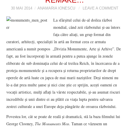
30 MAI 2014
VIZIUNI ȘI SPECTRE
ANAMARIA IONESCU
LEAVE A COMMENT
La sfârşitul celui de-al doilea război
CONTRAPAGINI
mondial, când zeii războiului şi-au întors
faţa către aliaţi, un grup format din
CARTE & FILM
curatori, arhitecţi, specialişti în artă au format ceea ce armata
americană a numit pompos „Divizia Monumente, Arte şi Arhive”. De
SUSPANS
fapt, au fost încorporaţi în armată pentru a putea ajunge în zonele
eliberate de sub dominaţia celui de-al treilea Reich, în încercarea de a
NUMĂRUL 48 /
proteja monumentele şi a recupera şi returna proprietarilor de drept
operele de artă luate cu japca de mai marii naziştilor. Deşi nimeni nu
MARTIE 2018
le-a dat prea multe şanse şi nici cine ştie ce sprijin, aceşti oameni cu
vocaţii artistice, mulţi aflaţi la vârste respectabile, şi-au asumat riscuri
NUMĂRUL 49 /
incredibile şi unii dintre ei au plătit cu viaţa lupta pentru salvarea
zestrei culturale a unei Europe deja pângărite de oroarea războiului.
APRILIE 2018
Povestea lor, cât se poate de reală şi dramatică, stă la baza filmului lui
George Clooney,
The Monuments Men
. Taman ce văzusem un