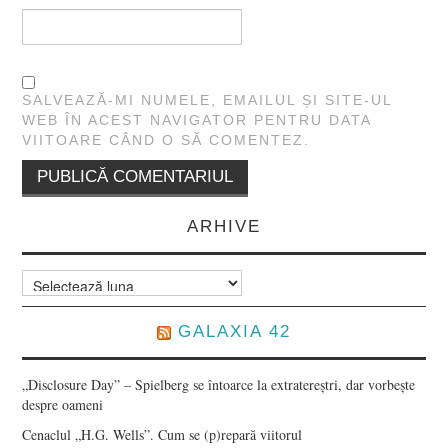
SALVEAZĂ-MI NUMELE, EMAILUL ȘI SITE-UL
WEB ÎN ACEST NAVIGATOR PENTRU DATA
VIITOARE CÂND O SĂ COMENTEZ.
ARHIVE
Arhive
GALAXIA 42
„Disclosure Day” – Spielberg se întoarce la extratereștri, dar vorbește
despre oameni
Cenaclul „H.G. Wells”. Cum se (p)repară viitorul