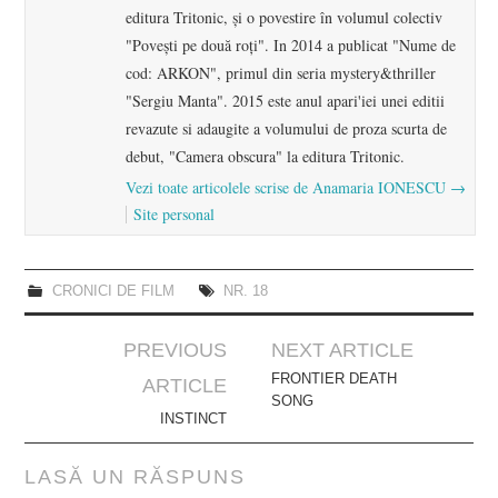
editura Tritonic, şi o povestire în volumul colectiv
"Poveşti pe două roţi". In 2014 a publicat "Nume de
cod: ARKON", primul din seria mystery&thriller
"Sergiu Manta". 2015 este anul apari'iei unei editii
revazute si adaugite a volumului de proza scurta de
debut, "Camera obscura" la editura Tritonic.
Vezi toate articolele scrise de Anamaria IONESCU
→
Site personal
CRONICI DE FILM
NR. 18
Post
PREVIOUS
NEXT ARTICLE
navigation
FRONTIER DEATH
ARTICLE
SONG
INSTINCT
LASĂ UN RĂSPUNS