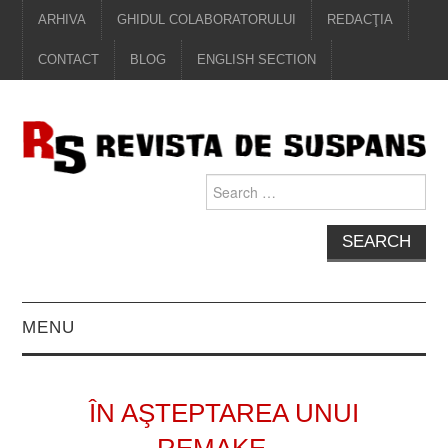
ARHIVA
GHIDUL COLABORATORULUI
REDACŢIA
CONTACT
BLOG
ENGLISH SECTION
Search
for:
MENU
EDITORIAL
ÎN AŞTEPTAREA UNUI
PROZĂ
REMAKE…