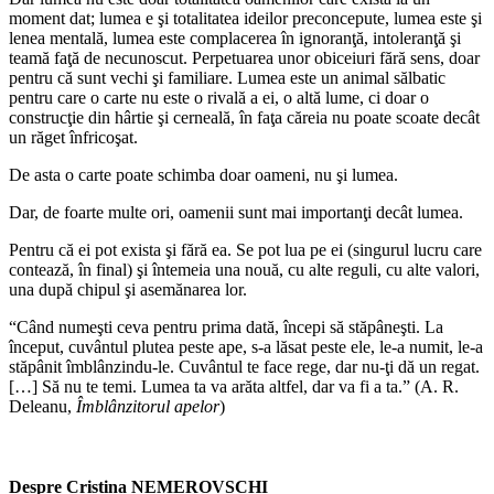
moment dat; lumea e şi totalitatea ideilor preconcepute, lumea este şi
lenea mentală, lumea este complacerea în ignoranţă, intoleranţă şi
teamă faţă de necunoscut. Perpetuarea unor obiceiuri fără sens, doar
pentru că sunt vechi şi familiare. Lumea este un animal sălbatic
pentru care o carte nu este o rivală a ei, o altă lume, ci doar o
construcţie din hârtie şi cerneală, în faţa căreia nu poate scoate decât
un răget înfricoşat.
De asta o carte poate schimba doar oameni, nu şi lumea.
Dar, de foarte multe ori, oamenii sunt mai importanţi decât lumea.
Pentru că ei pot exista şi fără ea. Se pot lua pe ei (singurul lucru care
contează, în final) şi întemeia una nouă, cu alte reguli, cu alte valori,
una după chipul şi asemănarea lor.
“Când numeşti ceva pentru prima dată, începi să stăpâneşti. La
început, cuvântul plutea peste ape, s-a lăsat peste ele, le-a numit, le-a
stăpâ­nit îmblânzindu-le. Cuvântul te face rege, dar nu-ţi dă un regat.
[…] Să nu te temi. Lumea ta va arăta altfel, dar va fi a ta.” (A. R.
Deleanu,
Îmblânzitorul apelor
)
Despre Cristina NEMEROVSCHI