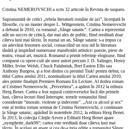
Cristina NEMEROVSCHI a scris 32 articole în Revista de suspans.
Supranumită de critici „rebela literaturii române de azi”, licenţiată în
filosofie, cu un master despre L. Wittgenstein, Cristina Nemerovschi
a debutat în 2010, cu romanul „Sânge satanic”. Cartea a reprezentat
atât un succes de critică, dar mai ales de public, fiind reeditată doar
câteva luni mai târziu. În numai un an, Sânge satanic s-a impus ca
un adevărat fenomen social, consacrând un nou stil în literatura
tânără şi inspirând numeroase manifestări artistice: poezie, piese de
teatru, visual art, muzică. Romanul a primit referinţe elogioase, fiind
comparat cu opere-cult ale unor autori precum J. D. Salinger, Henry
Miller, Irvine Welsh, Chuck Palahniuk, Bret Easton Ellis sau
Anthony Burgess, şi a fost distins cu premiul Tiuk! pentru debut, cu
titlul Cartea anului 2011, nominalizare la titlul Cartea anului 2010,
ales printre finaliştii Premiers Romans En Lecture. Al doilea roman
al Cristinei Nemerovschi, „Pervertirea”, a apărut în 2012 la editura
Herg Benet. Cartea a fost supusă controverselor încă din primele
luni, câteva lecturi fiind întrerupte, temele romanului fiind
considerate “imorale, violente şi indecente”. „Ani cu alcool şi sex”
este al treilea roman semnat de Cristina Nemerovschi, o continuare
la Sânge satanic, apărând în noiembrie 2012, la editura Herg Benet.
În 2013, în colecţia Cărţile Arven a Editurii Herg Benet apare
„nymphette_dark99”; cartea este reeditată doar câteva luni mai
târziu. În acelaşi an apare şi cea de-a treia ediţie a romanului Sânge