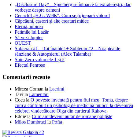
„Disclosure Day” – Spielberg se întoarce la extratereștri, dar
vorbește despre oameni
Cenaclul „H.G. Wells”. Cum se (p)repară viitorul
Căpcăuni, castori și alte creaturi mitice
Eternă, iubirea
Patimile lui Lazăr
Să vezi Jupiter
QUEST
Subteran #1 – Tot înainte! + Subteran #2 – Noaptea de
sânziene & Autopsierul (Alex Talamba)
Shin Zero volumele 1 și 2
Efectul Penrose
Comentarii recente
Mircea Coman
la
Lacrimi
Tavi
la
Lamentări
Coca
la
O poveste inventată pentru fiul meu, Toma, despre
cum a contribuit un psiholog de medicina muncii la devenirea
celebrei vindecătoare Olga din cartierul Rahova
Eddie
la
Cum am devenit autor de romane polițiste
Milos Dumbraci
la
Pofta