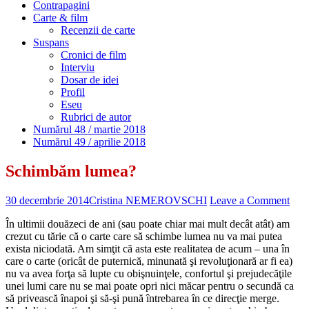
Contrapagini
Carte & film
Recenzii de carte
Suspans
Cronici de film
Interviu
Dosar de idei
Profil
Eseu
Rubrici de autor
Numărul 48 / martie 2018
Numărul 49 / aprilie 2018
Schimbăm lumea?
30 decembrie 2014
Cristina NEMEROVSCHI
Leave a Comment
În ultimii douăzeci de ani (sau poate chiar mai mult decât atât) am
crezut cu tărie că o carte care să schimbe lumea nu va mai putea
exista niciodată. Am simţit că asta este realitatea de acum – una în
care o carte (oricât de puternică, minunată şi revoluţionară ar fi ea)
nu va avea forţa să lupte cu obişnuinţele, confortul şi prejudecăţile
unei lumi care nu se mai poate opri nici măcar pentru o secundă ca
să privească înapoi şi să-şi pună întrebarea în ce direcţie merge.