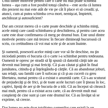
Unul dintre motivele pentru care o carte nu mai poate schimba
lumea – aşa cum a fost posibil totuşi cândva – este acela că lumea
din prezent nu mai este atât de vie pe cât îi place ei să creadă; şi,
atunci, cum ai putea schimba ceva mort, nemişcat, împietrit,
anchilozat şi autosuficient?
Dar am crezut mereu că o carte poate deschide şi schimba minţi,
acele minţi care caută schimbarea şi deschiderea, şi pentru care acea
carte este doar confirmarea că merg pe drumul bun. Este unul dintre
motivele pentru care mă trezesc în fiecare dimineaţă bucuroasă că
scriu, cu certitudinea că voi mai scrie şi de acum înainte.
Şi oamenii, posesorii acelor minţi care vor să fie deschise, nu ţin
niciodată pentru ei bucuria că o carte i-a schimbat pentru totdeauna.
Oamenii te opresc pe stradă să îţi spună că datorită cărţii tale au
devenit mai întregi şi mai fericiţi. Că şi-au căutat şi găsit în final
jumătatea, citindu-ţi şi înţelegându-ţi cărţile. Că au abandonat joburi,
sau relaţii, sau familii care îi sufocau şi că şi-au cucerit cu greu
libertatea, numai pentru că a existat o anumită carte. Că s-au scuturat
de prejudecăţi şi de frici, şi de toate acele lucruri care îi ţineau în loc,
captivi, lipsiţi de aer şi de bucuria de a trăi. Că au început să citească
mai mult, pentru că a existat acea carte, că au devenit mult mai
conştienţi de cine sunt şi care este drumul lor. Că au învăţat să se
exprime, să creeze.
Dar lumea nu este doar totalitatea oamenilor care există la un