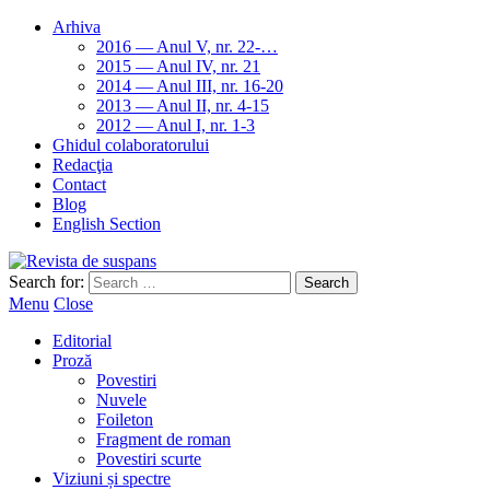
Arhiva
2016 — Anul V, nr. 22-…
2015 — Anul IV, nr. 21
2014 — Anul III, nr. 16-20
2013 — Anul II, nr. 4-15
2012 — Anul I, nr. 1-3
Ghidul colaboratorului
Redacţia
Contact
Blog
English Section
Search for:
Menu
Close
Editorial
Proză
Povestiri
Nuvele
Foileton
Fragment de roman
Povestiri scurte
Viziuni și spectre