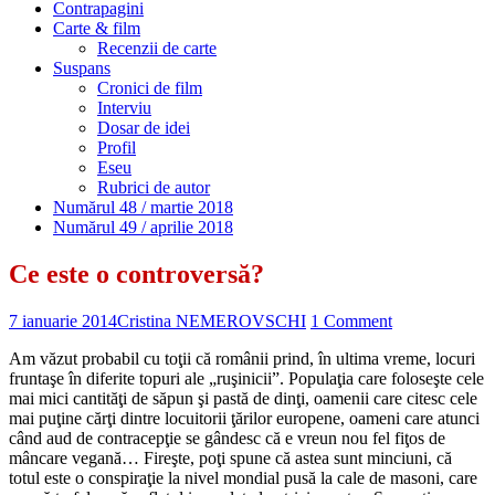
Contrapagini
Carte & film
Recenzii de carte
Suspans
Cronici de film
Interviu
Dosar de idei
Profil
Eseu
Rubrici de autor
Numărul 48 / martie 2018
Numărul 49 / aprilie 2018
Ce este o controversă?
7 ianuarie 2014
Cristina NEMEROVSCHI
1 Comment
Am văzut probabil cu toţii că românii prind, în ultima vreme, locuri
fruntaşe în diferite topuri ale „ruşinicii”. Populaţia care foloseşte cele
mai mici cantităţi de săpun şi pastă de dinţi, oamenii care citesc cele
mai puţine cărţi dintre locuitorii ţărilor europene, oameni care atunci
când aud de contracepţie se gândesc că e vreun nou fel fiţos de
mâncare vegană… Fireşte, poţi spune că astea sunt minciuni, că
totul este o conspiraţie la nivel mondial pusă la cale de masoni, care