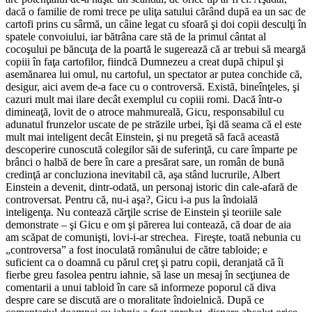
dacă o familie de romi trece pe uliţa satului cărând după ea un sac de
cartofi prins cu sârmă, un câine legat cu sfoară şi doi copii desculţi în
spatele convoiului, iar bătrâna care stă de la primul cântat al
cocoşului pe băncuţa de la poartă le sugerează că ar trebui să meargă
copiii în faţa cartofilor, fiindcă Dumnezeu a creat după chipul şi
asemănarea lui omul, nu cartoful, un spectator ar putea conchide că,
desigur, aici avem de-a face cu o controversă. Există, bineînţeles, şi
cazuri mult mai ilare decât exemplul cu copiii romi. Dacă într-o
dimineaţă, lovit de o atroce mahmureală, Gicu, responsabilul cu
adunatul frunzelor uscate de pe străzile urbei, îşi dă seama că el este
mult mai inteligent decât Einstein, şi nu pregetă să facă această
descoperire cunoscută colegilor săi de suferinţă, cu care împarte pe
brânci o halbă de bere în care a presărat sare, un român de bună
credinţă ar concluziona inevitabil că, aşa stând lucrurile, Albert
Einstein a devenit, dintr-odată, un personaj istoric din cale-afară de
controversat. Pentru că, nu-i aşa?, Gicu i-a pus la îndoială
inteligenţa. Nu contează cărţile scrise de Einstein şi teoriile sale
demonstrate – şi Gicu e om şi părerea lui contează, că doar de aia
am scăpat de comunişti, lovi-i-ar strechea. Fireşte, toată nebunia cu
„controversa” a fost inoculată românului de către tabloide; e
suficient ca o doamnă cu părul creţ şi patru copii, deranjată că îi
fierbe greu fasolea pentru iahnie, să lase un mesaj în secţiunea de
comentarii a unui tabloid în care să informeze poporul că diva
despre care se discută are o moralitate îndoielnică. După ce