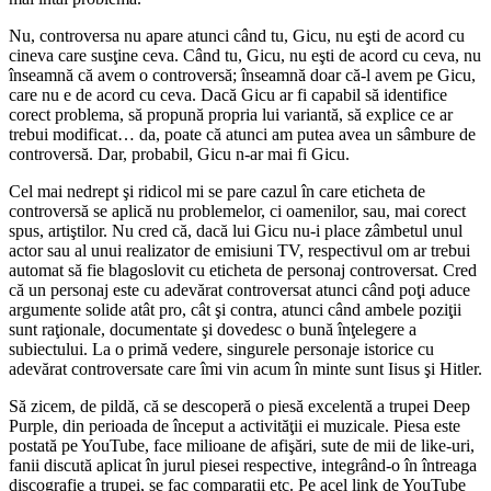
Nu, controversa nu apare atunci când tu, Gicu, nu eşti de acord cu
cineva care susţine ceva. Când tu, Gicu, nu eşti de acord cu ceva, nu
înseamnă că avem o controversă; înseamnă doar că-l avem pe Gicu,
care nu e de acord cu ceva. Dacă Gicu ar fi capabil să identifice
corect problema, să propună propria lui variantă, să explice ce ar
trebui modificat… da, poate că atunci am putea avea un sâmbure de
controversă. Dar, probabil, Gicu n-ar mai fi Gicu.
Cel mai nedrept şi ridicol mi se pare cazul în care eticheta de
controversă se aplică nu problemelor, ci oamenilor, sau, mai corect
spus, artiştilor. Nu cred că, dacă lui Gicu nu-i place zâmbetul unul
actor sau al unui realizator de emisiuni TV, respectivul om ar trebui
automat să fie blagoslovit cu eticheta de personaj controversat. Cred
că un personaj este cu adevărat controversat atunci când poţi aduce
argumente solide atât pro, cât şi contra, atunci când ambele poziţii
sunt raţionale, documentate şi dovedesc o bună înţelegere a
subiectului. La o primă vedere, singurele personaje istorice cu
adevărat controversate care îmi vin acum în minte sunt Iisus şi Hitler.
Să zicem, de pildă, că se descoperă o piesă excelentă a trupei Deep
Purple, din perioada de început a activităţii ei muzicale. Piesa este
postată pe YouTube, face milioane de afişări, sute de mii de like-uri,
fanii discută aplicat în jurul piesei respective, integrând-o în întreaga
discografie a trupei, se fac comparaţii etc. Pe acel link de YouTube