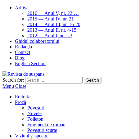
Arhiva
2016 — Anul V, nr. 22-…
2015 — Anul IV, nr. 21
2014 — Anul III, nr. 16-20
2013 — Anul II, nr. 4-15
2012 — Anul I, nr. 1-3
Ghidul colaboratorului
Redacţia
Contact
Blog
English Section
Search for:
Menu
Close
Editorial
Proză
Povestiri
Nuvele
Foileton
Fragment de roman
Povestiri scurte
Viziuni și spectre