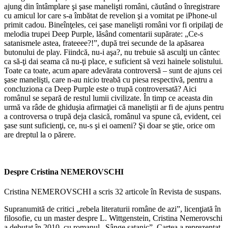
ajung din întâmplare şi şase manelişti români, căutând o înregistrare
cu amicul lor care s-a îmbătat de revelion şi a vomitat pe iPhone-ul
primit cadou. Bineînţeles, cei şase manelişti români vor fi oripilaţi de
melodia trupei Deep Purple, lăsând comentarii supărate: „Ce-s
satanismele astea, frateeee?!”, după trei secunde de la apăsarea
butonului de play. Fiindcă, nu-i aşa?, nu trebuie să asculţi un cântec
ca să-ţi dai seama că nu-ţi place, e suficient să vezi hainele solistului.
Toate ca toate, acum apare adevărata controversă – sunt de ajuns cei
şase manelişti, care n-au nicio treabă cu piesa respectivă, pentru a
concluziona ca Deep Purple este o trupă controversată? Aici
românul se separă de restul lumii civilizate. În timp ce aceasta din
urmă va râde de ghiduşia afirmaţiei că maneliştii ar fi de ajuns pentru
a controversa o trupă deja clasică, românul va spune că, evident, cei
şase sunt suficienţi, ce, nu-s şi ei oameni? Şi doar se ştie, orice om
are dreptul la o părere.
Despre Cristina NEMEROVSCHI
Cristina NEMEROVSCHI a scris 32 articole în Revista de suspans.
Supranumită de critici „rebela literaturii române de azi”, licenţiată în
filosofie, cu un master despre L. Wittgenstein, Cristina Nemerovschi
a debutat în 2010, cu romanul „Sânge satanic”. Cartea a reprezentat