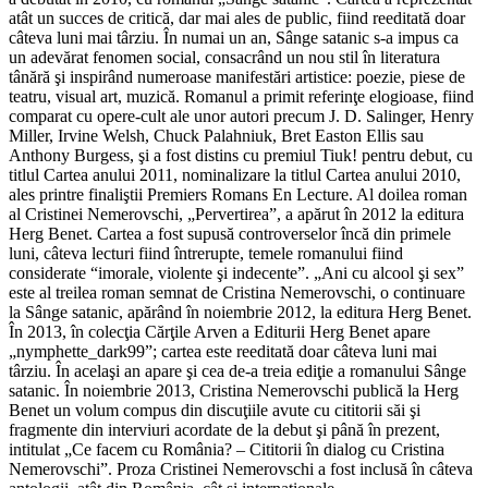
atât un succes de critică, dar mai ales de public, fiind reeditată doar
câteva luni mai târziu. În numai un an, Sânge satanic s-a impus ca
un adevărat fenomen social, consacrând un nou stil în literatura
tânără şi inspirând numeroase manifestări artistice: poezie, piese de
teatru, visual art, muzică. Romanul a primit referinţe elogioase, fiind
comparat cu opere-cult ale unor autori precum J. D. Salinger, Henry
Miller, Irvine Welsh, Chuck Palahniuk, Bret Easton Ellis sau
Anthony Burgess, şi a fost distins cu premiul Tiuk! pentru debut, cu
titlul Cartea anului 2011, nominalizare la titlul Cartea anului 2010,
ales printre finaliştii Premiers Romans En Lecture. Al doilea roman
al Cristinei Nemerovschi, „Pervertirea”, a apărut în 2012 la editura
Herg Benet. Cartea a fost supusă controverselor încă din primele
luni, câteva lecturi fiind întrerupte, temele romanului fiind
considerate “imorale, violente şi indecente”. „Ani cu alcool şi sex”
este al treilea roman semnat de Cristina Nemerovschi, o continuare
la Sânge satanic, apărând în noiembrie 2012, la editura Herg Benet.
În 2013, în colecţia Cărţile Arven a Editurii Herg Benet apare
„nymphette_dark99”; cartea este reeditată doar câteva luni mai
târziu. În acelaşi an apare şi cea de-a treia ediţie a romanului Sânge
satanic. În noiembrie 2013, Cristina Nemerovschi publică la Herg
Benet un volum compus din discuţiile avute cu cititorii săi şi
fragmente din interviuri acordate de la debut şi până în prezent,
intitulat „Ce facem cu România? – Cititorii în dialog cu Cristina
Nemerovschi”. Proza Cristinei Nemerovschi a fost inclusă în câteva