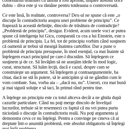
comentariul doamnei cu iahnia a fost aprobat, dispare absolut orice
dubiu – diva este şi va rămâne pentru totdeauna o controversată.
Ce este însă, în realitate, controversa? Dex-ul ne spune că este „o
discuţie în contradictoriu asupra unei probleme de principiu”. Ce
frapează la această definiţie, dincolo de trăsătura de contradicţie?
„Problemă de principiu”, desigur. Evident, acum unele voci ar putea
spune că inteligenţa lui Gicu, comparată cu cea a lui Einstein, este o
problemă de principiu. La fel, tot de principiu vorbim când susţinem
că oamenii ar trebui să meargă înaintea cartofilor. Dar a pune o
problemă de principiu presupune, în mod esenţial, ca mai înainte să
înţelegem exact principiul pe care-l discutăm. Să înţelegem ce
susţinem şi de ce. Să învăţăm să ne aranjăm ideile în mod logic,
curat, structurat. Să luăm lecţii, dacă e cazul, despre cum se
construieşte un argument. Să înţelegem şi contraargumentele, ba
chiar, dacă ne stă în putere, să le anticipăm şi să ne gândim cum le
vom combate. Sau, vorba aia – „dacă nu, nu”. Uneori, cea mai bună
şi mai sigură soluţie e să taci, în primul rând pentru tine.
A înţelege un principiu este cu totul altceva decât a ne ghida după
cazurile particulare. Când nu poţi merge dincolo de învelişul
lucrurilor, trebuie să te resemnezi cu faptul că nu vei putea purta
niciodată o discuţie în contradictoriu reală. Nu poţi argumenta şi
demonstra ceva ce nu înţelegi. Pentru a convinge pe cineva că ai
dreptate într-o anumită problemă, este absolut obligatoriu să înţelegi
mai întâi problema.