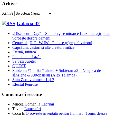
Arhive
Arhive
Galaxia 42
„Disclosure Day” – Spielberg se întoarce la extratereștri, dar
vorbește despre oameni
Cenaclul „H.G. Wells”. Cum se (p)repară viitorul
Căpcăuni, castori și alte creaturi mitice
Eternă, iubirea
Patimile lui Lazăr
Să vezi Jupiter
QUEST
Subteran #1 – Tot înainte! + Subteran #2 – Noaptea de
sânziene & Autopsierul (Alex Talamba)
Shin Zero volumele 1 și 2
Efectul Penrose
Comentarii recente
Mircea Coman
la
Lacrimi
Tavi
la
Lamentări
Coca
la
O poveste inventată pentru fiul meu, Toma, despre