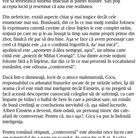
vor să terfelească sufletul imaculat al patriei noastre. Sau poţi
accepta lucid şi resemnat că asta este realitatea.
Din nefericire, există aspecte chiar şi mai tragice decât cele
enumerate mai sus. Bunăoară, din ce în ce mai mulţi români folosesc
în exprimarea curentă cuvinte al căror înţeles le este complet străin,
noţiuni pe care nu şi le-au însuşit la timp sau nume proprii prinse din
zbor, fiindcă ele par să dea bine. Aşa se face că avem personaje care
cred că frigida este „ca o combină frigorifică, da’ mai mică”,
apolinicul este „apometre d-ălea nemţeşti, aşea”, iar ultima carte
citită este „poiezii de Mihai Creangă”. Una dintre aceste noţiuni
folosite fără a fi înţelese, dar din ce în ce mai prezentă în vocabularul
românilor, este odioasa „controversă”.
Dacă într-o dimineaţă, lovit de o atroce mahmureală, Gicu,
responsabilul cu adunatul frunzelor uscate de pe străzile urbei, îşi dă
seama că el este mult mai inteligent decât Einstein, şi nu pregetă să
facă această descoperire cunoscută colegilor săi de suferinţă, cu care
împarte pe brânci o halbă de bere în care a presărat sare, un român
de bună credinţă ar concluziona inevitabil că, aşa stând lucrurile,
Albert Einstein a devenit, dintr-odată, un personaj istoric din cale-
afară de controversat. Pentru că, nu-i aşa?, Gicu i-a pus la îndoială
inteligenţa.
Pentru românul obişnuit, „controversă” este absolut orice lucru care
are potenţialul de-a naşte un scandal, de orice tip ar fi el. Aşadar,