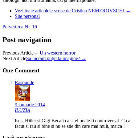
antologii, atât din România, cât şi internaţionale.
Vezi toate articolele scrise de Cristina NEMEROVSCHI
→
Site personal
Pervertirea
Nr. 16
Post navigation
Previous Article
←
Un western horror
Next Article
Să lucrăm puţin la imagine?
→
One Comment
Răspunde
9 ianuarie 2014
ILUZIA
Isus, Hitler si Gigi Becali ca si el poate fi controversat. Ca a
facut si rau si bine si nu se stie din care mai mult, maica !
Lasă un răspuns