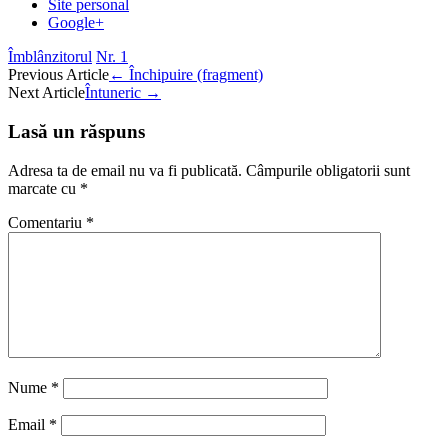
Site personal
Google+
Îmblânzitorul
Nr. 1
Post
Previous Article
←
Închipuire (fragment)
Next Article
Întuneric
→
navigation
Lasă un răspuns
Adresa ta de email nu va fi publicată.
Câmpurile obligatorii sunt
marcate cu
*
Comentariu
*
Nume
*
Email
*