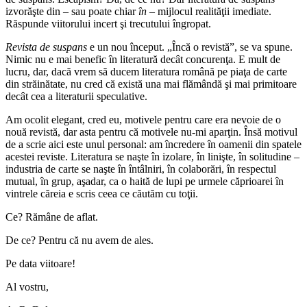
izvorăşte din – sau poate chiar
în
– mijlocul realităţii imediate.
Răspunde viitorului incert şi trecutului îngropat.
Revista de suspans
e un nou început. „Încă o revistă”, se va spune.
Nimic nu e mai benefic în literatură decât concurenţa. E mult de
lucru, dar, dacă vrem să ducem literatura română pe piaţa de carte
din străinătate, nu cred că există una mai flămândă şi mai primitoare
decât cea a literaturii speculative.
Am ocolit elegant, cred eu, motivele pentru care era nevoie de o
nouă revistă, dar asta pentru că motivele nu-mi aparţin. Însă motivul
de a scrie aici este unul personal: am încredere în oamenii din spatele
acestei reviste. Literatura se naşte în izolare, în linişte, în solitudine –
industria de carte se naşte în întâlniri, în colaborări, în respectul
mutual, în grup, aşadar, ca o haită de lupi pe urmele căprioarei în
vintrele căreia e scris ceea ce căutăm cu toţii.
Ce? Rămâne de aflat.
De ce? Pentru că nu avem de ales.
Pe data viitoare!
Al vostru,