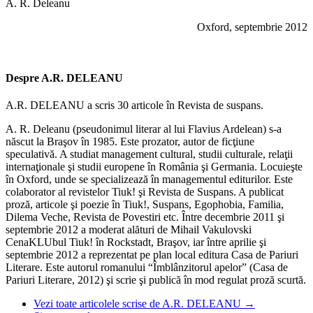
A. R. Deleanu
Oxford, septembrie 2012
Despre A.R. DELEANU
A.R. DELEANU a scris 30 articole în Revista de suspans.
A. R. Deleanu (pseudonimul literar al lui Flavius Ardelean) s-a
născut la Braşov în 1985. Este prozator, autor de ficţiune
speculativă. A studiat management cultural, studii culturale, relaţii
internaţionale şi studii europene în România şi Germania. Locuieşte
în Oxford, unde se specializează în managementul editurilor. Este
colaborator al revistelor Tiuk! şi Revista de Suspans. A publicat
proză, articole şi poezie în Tiuk!, Suspans, Egophobia, Familia,
Dilema Veche, Revista de Povestiri etc. Între decembrie 2011 şi
septembrie 2012 a moderat alături de Mihail Vakulovski
CenaKLUbul Tiuk! în Rockstadt, Braşov, iar între aprilie şi
septembrie 2012 a reprezentat pe plan local editura Casa de Pariuri
Literare. Este autorul romanului “Îmblânzitorul apelor” (Casa de
Pariuri Literare, 2012) şi scrie şi publică în mod regulat proză scurtă.
Vezi toate articolele scrise de A.R. DELEANU
→