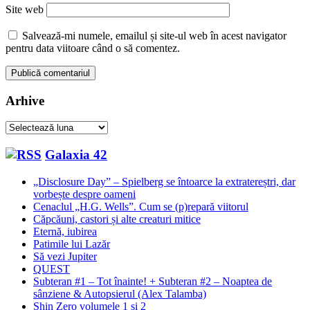
Site web
Salvează-mi numele, emailul și site-ul web în acest navigator
pentru data viitoare când o să comentez.
Arhive
Arhive
Galaxia 42
„Disclosure Day” – Spielberg se întoarce la extratereștri, dar
vorbește despre oameni
Cenaclul „H.G. Wells”. Cum se (p)repară viitorul
Căpcăuni, castori și alte creaturi mitice
Eternă, iubirea
Patimile lui Lazăr
Să vezi Jupiter
QUEST
Subteran #1 – Tot înainte! + Subteran #2 – Noaptea de
sânziene & Autopsierul (Alex Talamba)
Shin Zero volumele 1 și 2