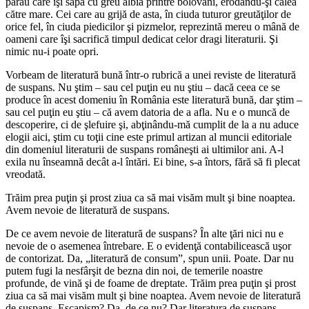
pârâu care îşi sapă cu greu albia printre bolovani, erodându-şi calea
către mare. Cei care au grijă de asta, în ciuda tuturor greutăţilor de
orice fel, în ciuda piedicilor şi pizmelor, reprezintă mereu o mână de
oameni care îşi sacrifică timpul dedicat celor dragi literaturii. Şi
nimic nu-i poate opri.
Vorbeam de literatură bună într-o rubrică a unei reviste de literatură
de suspans. Nu ştim – sau cel puţin eu nu ştiu – dacă ceea ce se
produce în acest domeniu în România este literatură bună, dar ştim –
sau cel puţin eu ştiu – că avem datoria de a afla. Nu e o muncă de
descoperire, ci de şlefuire şi, abţinându-mă cumplit de la a nu aduce
elogii aici, ştim cu toţii cine este primul artizan al muncii editoriale
din domeniul literaturii de suspans româneşti ai ultimilor ani. A-l
exila nu înseamnă decât a-l întări. Ei bine, s-a întors, fără să fi plecat
vreodată.
Trăim prea puţin şi prost ziua ca să mai visăm mult şi bine noaptea.
Avem nevoie de literatură de suspans.
De ce avem nevoie de literatură de suspans? În alte ţări nici nu e
nevoie de o asemenea întrebare. E o evidenţă contabilicească uşor
de contorizat. Da, „literatură de consum”, spun unii. Poate. Dar nu
putem fugi la nesfârşit de bezna din noi, de temerile noastre
profunde, de vină şi de foame de dreptate. Trăim prea puţin şi prost
ziua ca să mai visăm mult şi bine noaptea. Avem nevoie de literatură
de suspans. Escapism? Da, de ce nu? Dar literatura de suspans