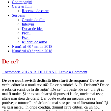
Contrapagini
Carte & film
Recenzii de carte
Suspans
Cronici de film
Interviu
Dosar de idei
Profil
Eseu
Rubrici de autor
Numărul 48 / martie 2018
Numărul 49 / aprilie 2018
De ce?
1 octombrie 2012
A.R. DELEANU
Leave a Comment
De ce o nouă revistă dedicată literaturii de suspans?
De ce un
vechi editor la o nouă revistă? De ce o rubrică A. R. Deleanu? De ce
o rubrică scrisă de la distanţă? „De ce”-uri peste „de ce”-uri. Şi ar
mai fi multe. Şi ar exista chiar şi răspunsuri la ele, unele mai uşor,
altele mai greu de oferit. Dar poate există un răspuns care se
potriveşte tuturor întrebărilor de mai sus: pentru că literatura bună îşi
va găsi mereu, în orice condiţii, drumul către cititori, ca un nou