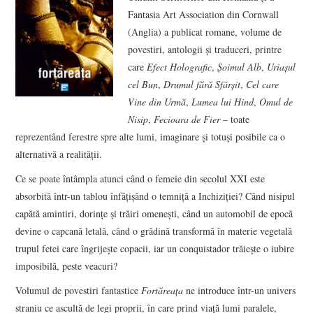
Fantasia Art Association din Cornwall
(Anglia) a publicat romane, volume de
povestiri, antologii şi traduceri, printre
care
Efect Holografic
,
Şoimul Alb
,
Uriaşul
cel Bun
,
Drumul fără Sfârşit
,
Cel care
Vine din Urmă
,
Lumea lui Hind
,
Omul de
Nisip
,
Fecioara
de Fier
– toate
reprezentând ferestre spre alte lumi, imaginare şi totuşi posibile ca o
alternativă a realităţii.
Ce se poate întâmpla atunci când o femeie din secolul XXI este
absorbită într-un tablou înfăţişând o temniţă a Inchiziţiei? Când nisipul
capătă amintiri, dorinţe şi trăiri omeneşti, când un automobil de epocă
devine o capcană letală, când o grădină transformă în materie vegetală
trupul fetei care îngrijeşte copacii, iar un conquistador trăieşte o iubire
imposibilă, peste veacuri?
Volumul de povestiri fantastice
Fortăreaţa
ne introduce într-un univers
straniu ce ascultă de legi proprii, în care prind viaţă lumi paralele,