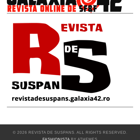
© 2026 REVISTA DE SUSPANS. ALL RIGHTS RESERVED.
FASHIONISTA
BY ATHEMES