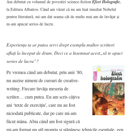
Am debutat cu volumul de povestiri science-fiction
Efect Holografic
,
la Editura Albatros. Când am văzut că nu am luat imediat Nobelul
pentru literatură, mi-am dat seama cât de multe mai am de învăţat şi
m-am apucat serios de lucru.
Experiența ta ar putea servi drept exemplu multor scriitori
aflați la început de drum. Deci ce a însemnat acest„să te apuci
serios de lucru”?
Pe vremea când am debutat, prin anii ’80,
nu auzise nimeni de cursuri de creative-
writing. Fiecare învăţa meseria de
scriitor… cum putea. Eu am scris câţiva
ani ‘texte de exerciţiu’, care nu au fost
niciodată publicate, dar pe care mi-am
făcut mâna. Abia când am fost sigură că
mi-am format un stil propriu şi stăpânesc tehnicile esenţiale, gen