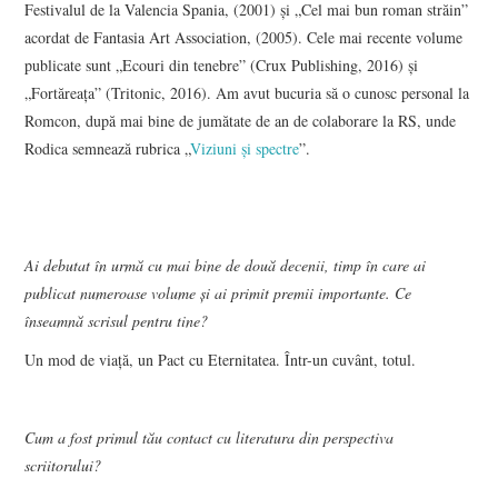
Festivalul de la Valencia Spania, (2001) și „Cel mai bun roman străin”
acordat de Fantasia Art Association, (2005). Cele mai recente volume
publicate sunt „Ecouri din tenebre” (Crux Publishing, 2016) și
„Fortăreața” (Tritonic, 2016). Am avut bucuria să o cunosc personal la
Romcon, după mai bine de jumătate de an de colaborare la RS, unde
Rodica semnează rubrica „
Viziuni și spectre
”.
Ai debutat în urmă cu mai bine de două decenii, timp în care ai
publicat numeroase volume și ai primit premii importante. Ce
înseamnă scrisul pentru tine?
Un mod de viaţă, un Pact cu Eternitatea. Într-un cuvânt, totul.
Cum a fost primul tău contact cu literatura din perspectiva
scriitorului?