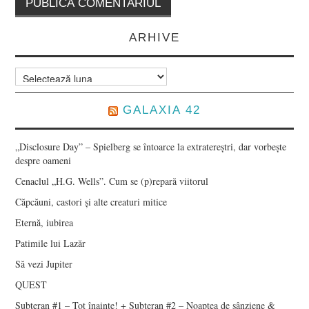
ARHIVE
Arhive
GALAXIA 42
„Disclosure Day” – Spielberg se întoarce la extratereștri, dar vorbește
despre oameni
Cenaclul „H.G. Wells”. Cum se (p)repară viitorul
Căpcăuni, castori și alte creaturi mitice
Eternă, iubirea
Patimile lui Lazăr
Să vezi Jupiter
QUEST
Subteran #1 – Tot înainte! + Subteran #2 – Noaptea de sânziene &