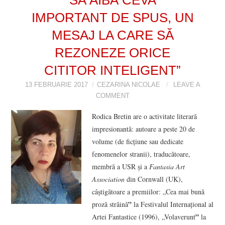
IMPORTANT DE SPUS, UN
VIZIUNI ȘI SPECTRE
MESAJ LA CARE SĂ
CONTRAPAGINI
REZONEZE ORICE
CARTE & FILM
CITITOR INTELIGENT”
13 FEBRUARIE 2017
CEZARINA NICOLAE
LEAVE A
SUSPANS
COMMENT
Rodica Bretin are o activitate literară
NUMĂRUL 48 /
impresionantă: autoare a peste 20 de
volume (de ficțiune sau dedicate
MARTIE 2018
fenomenelor stranii), traducătoare,
membră a USR și a
Fantasia Art
NUMĂRUL 49 /
Association
din Cornwall (UK),
câștigătoare a premiilor: „Cea mai bună
APRILIE 2018
”
proză străină
la Festivalul Internațional al
”
Artei Fantastice (1996), „Volaverunt
la