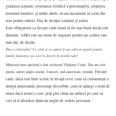
gradarea acţiunii, creionarea veridică a personajelor, creşterea
tensiunii narative, şi multe altele, m-am încumetat să scriu din
nou pentru cititori. Dar de învăţat continui şi astăzi.
Este obligatoriu ca fiecare carte nouă să fie mai bună decât cele
dinainte. Altfel este un semn de stagnare pentru un scriitor sau,
mai rău, de declin.
Dar a cititorului? Ce cărți și ce autori ți-au cultivat gustul pentru
lumile fantastice pe care le descrii în textele tale?
Mentorul meu spiritual a fost scriitorul Vladimir Colin. Dar am citit
Fiecare
imens, autori anglo-saxoni, francezi, sud-americani, români.
carte, dacă este bine scrisă, te învaţă ceva: cum să construieşti o
intrigă interesantă, personaje deosebite, cum să adaugi o notă de
umor dacă textul o cere, poţi găsi chiar un subiect pe care să
vrei să îl abordezi dintr-un unghi de vedere personal…