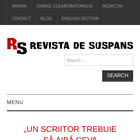
ARHIVA
GHIDUL COLABORATORULUI
REDACŢIA
CONTACT
BLOG
ENGLISH SECTION
Search
for:
MENU
EDITORIAL
„UN SCRIITOR TREBUIE
PROZĂ
SĂ AIBĂ CEVA