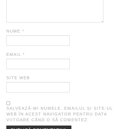
NUME
*
EMAIL
*
SITE WEB
SALVEAZĂ-MI NUMELE, EMAILUL ȘI SITE-UL
WEB ÎN ACEST NAVIGATOR PENTRU DATA
VIITOARE CÂND O SĂ COMENTEZ.