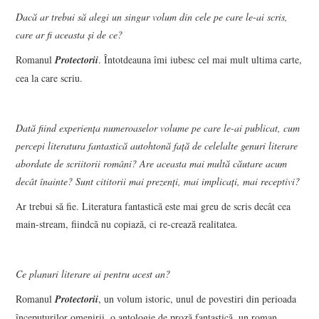
Dacă ar trebui să alegi un singur volum din cele pe care le-ai scris,
care ar fi aceasta și de ce?
Romanul
Protectorii
. Întotdeauna îmi iubesc cel mai mult ultima carte,
cea la care scriu.
Dată fiind experiența numeroaselor volume pe care le-ai publicat, cum
percepi literatura fantastică autohtonă față de celelalte genuri literare
abordate de scriitorii români? Are aceasta mai multă căutare acum
decât înainte? Sunt cititorii mai prezenți, mai implicați, mai receptivi?
Ar trebui să fie. Literatura fantastică este mai greu de scris decât cea
main-stream, fiindcă nu copiază, ci re-crează realitatea.
Ce planuri literare ai pentru acest an?
Romanul
Protectorii
, un volum istoric, unul de povestiri din perioada
începuturilor omenirii, o antologie de proză fantastică, un roman