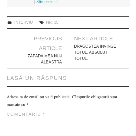
Site personal
INTERVIU
NR. 35
Post
PREVIOUS
NEXT ARTICLE
navigation
DRAGOSTEA ÎNVINGE
ARTICLE
TOTUL. ABSOLUT
ZĂPADA MEA NU-I
TOTUL.
ALBASTRĂ
LASĂ UN RĂSPUNS
Adresa ta de email nu va fi publicată.
Câmpurile obligatorii sunt
marcate cu
*
COMENTARIU
*