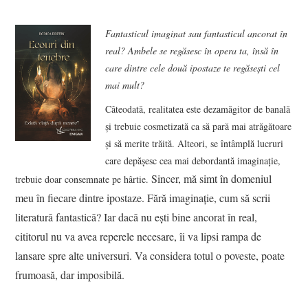
Fantasticul imaginat sau fantasticul ancorat în
real? Ambele se regăsesc în opera ta, însă în
care dintre cele două ipostaze te regăsești cel
mai mult?
Câteodată, realitatea este dezamăgitor de banală
şi trebuie cosmetizată ca să pară mai atrăgătoare
şi să merite trăită. Alteori, se întâmplă lucruri
care depăşesc cea mai debordantă imaginaţie,
Sincer, mă simt în domeniul
trebuie doar consemnate pe hârtie.
meu în fiecare dintre ipostaze. Fără imaginaţie, cum să scrii
literatură fantastică? Iar dacă nu eşti bine ancorat în real,
cititorul nu va avea reperele necesare, îi va lipsi rampa de
lansare spre alte universuri. Va considera totul o poveste, poate
frumoasă, dar imposibilă.