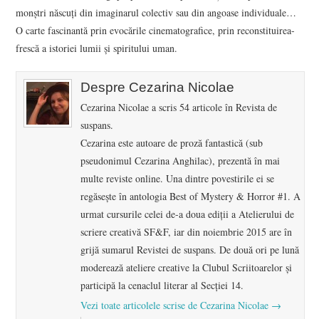
monştri născuţi din imaginarul colectiv sau din angoase individuale…
O carte fascinantă prin evocările cinematografice, prin reconstituirea-
frescă a istoriei lumii şi spiritului uman.
Despre Cezarina Nicolae
Cezarina Nicolae a scris 54 articole în Revista de
suspans.
Cezarina este autoare de proză fantastică (sub
pseudonimul Cezarina Anghilac), prezentă în mai
multe reviste online. Una dintre povestirile ei se
regăsește în antologia Best of Mystery & Horror #1. A
urmat cursurile celei de-a doua ediții a Atelierului de
scriere creativă SF&F, iar din noiembrie 2015 are în
grijă sumarul Revistei de suspans. De două ori pe lună
moderează ateliere creative la Clubul Scriitoarelor și
participă la cenaclul literar al Secției 14.
Vezi toate articolele scrise de Cezarina Nicolae
→