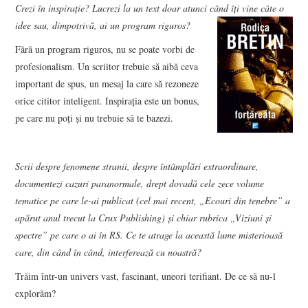
Crezi în inspirație? Lucrezi la un text doar atunci când îți vine câte o
idee sau, dimpotrivă, ai un program riguros?
Fără un program riguros, nu se poate vorbi de
profesionalism. Un scriitor trebuie să aibă ceva
important de spus, un mesaj la care să rezoneze
orice cititor inteligent. Inspiraţia este un bonus,
pe care nu poţi şi nu trebuie să te bazezi.
Scrii despre fenomene stranii, despre întâmplări extraordinare,
documentezi cazuri paranormale, drept dovadă cele zece volume
tematice pe care le-ai publicat (cel mai recent, „Ecouri din tenebre” a
apărut anul trecut la Crux Publishing) și chiar rubrica „Viziuni și
spectre” pe care o ai în RS. Ce te atrage la această lume misterioasă
care, din când în când, interferează cu noastră?
Trăim într-un univers vast, fascinant, uneori terifiant. De ce să nu-l
explorăm?