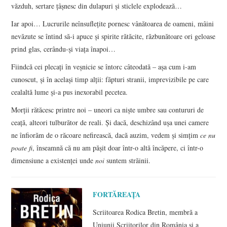
văzduh, sertare ţâşnesc din dulapuri şi sticlele explodează…
Iar apoi… Lucrurile neînsufleţite pornesc vânătoarea de oameni, mâini
nevăzute se întind să-i apuce şi spirite rătăcite, răzbunătoare ori geloase
prind glas, cerându-şi viaţa înapoi…
Fiindcă cei plecaţi în veşnicie se întorc câteodată – aşa cum i-am
cunoscut, şi în acelaşi timp alţii: făpturi stranii, imprevizibile pe care
cealaltă lume şi-a pus inexorabil pecetea.
Morţii rătăcesc printre noi – uneori ca nişte umbre sau contururi de
ceaţă, alteori tulburător de reali. Şi dacă, deschizând uşa unei camere
ne înfiorăm de o răcoare nefirească, dacă auzim, vedem şi simţim
ce nu
poate fi
, înseamnă că nu am păşit doar într-o altă încăpere, ci într-o
dimensiune a existenţei unde
noi
suntem străinii.
FORTĂREAȚA
Scriitoarea Rodica Bretin, membră a
Uniunii Scriitorilor din România şi a