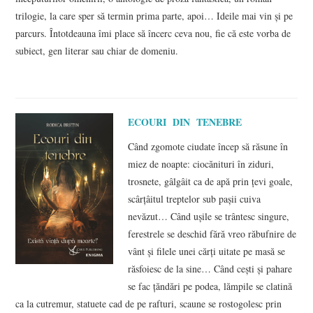
trilogie, la care sper să termin prima parte, apoi… Ideile mai vin şi pe
parcurs. Întotdeauna îmi place să încerc ceva nou, fie că este vorba de
subiect, gen literar sau chiar de domeniu.
ECOURI DIN TENEBRE
Când zgomote ciudate încep să răsune în
miez de noapte: ciocănituri în ziduri,
trosnete, gâlgâit ca de apă prin ţevi goale,
scârţâitul treptelor sub paşii cuiva
nevăzut… Când uşile se trântesc singure,
ferestrele se deschid fără vreo răbufnire de
vânt şi filele unei cărţi uitate pe masă se
răsfoiesc de la sine… Când ceşti şi pahare
se fac ţăndări pe podea, lămpile se clatină
ca la cutremur, statuete cad de pe rafturi, scaune se rostogolesc prin