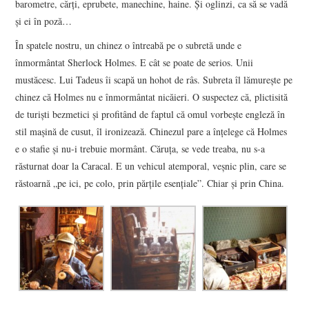
barometre, cărţi, eprubete, manechine, haine. Şi oglinzi, ca să se vadă
şi ei în poză…
În spatele nostru, un chinez o întreabă pe o subretă unde e
înmormântat Sherlock Holmes. E cât se poate de serios. Unii
mustăcesc. Lui Tadeus îi scapă un hohot de râs. Subreta îl lămureşte pe
chinez că Holmes nu e înmormântat nicăieri. O suspectez că, plictisită
de turişti bezmetici şi profitând de faptul că omul vorbeşte engleză în
stil maşină de cusut, îl ironizează. Chinezul pare a înţelege că Holmes
e o stafie şi nu-i trebuie mormânt. Căruţa, se vede treaba, nu s-a
răsturnat doar la Caracal. E un vehicul atemporal, veşnic plin, care se
răstoarnă „pe ici, pe colo, prin părţile esenţiale”. Chiar şi prin China.