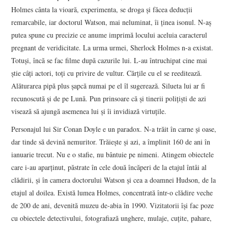
Holmes cânta la vioară, experimenta, se droga şi făcea deducţii
remarcabile, iar doctorul Watson, mai neluminat, îi ţinea isonul. N-aş
putea spune cu precizie ce anume imprimă locului aceluia caracterul
pregnant de veridicitate. La urma urmei, Sherlock Holmes n-a existat.
Totuşi, încă se fac filme după cazurile lui. L-au întruchipat cine mai
ştie câţi actori, toţi cu privire de vultur. Cărţile cu el se reeditează.
Alăturarea pipă plus şapcă numai pe el îl sugerează. Silueta lui ar fi
recunoscută şi de pe Lună. Pun prinsoare că şi tinerii poliţişti de azi
visează să ajungă asemenea lui şi îi invidiază virtuţile.
Personajul lui Sir Conan Doyle e un paradox. N-a trăit în carne şi oase,
dar tinde să devină nemuritor. Trăieşte şi azi, a împlinit 160 de ani în
ianuarie trecut. Nu e o stafie, nu bântuie pe nimeni. Atingem obiectele
care i-au aparţinut, păstrate în cele două încăperi de la etajul întâi al
clădirii, şi în camera doctorului Watson şi cea a doamnei Hudson, de la
etajul al doilea. Există lumea Holmes, concentrată într-o clădire veche
de 200 de ani, devenită muzeu de-abia în 1990. Vizitatorii îşi fac poze
cu obiectele detectivului, fotografiază unghere, mulaje, cuţite, pahare,