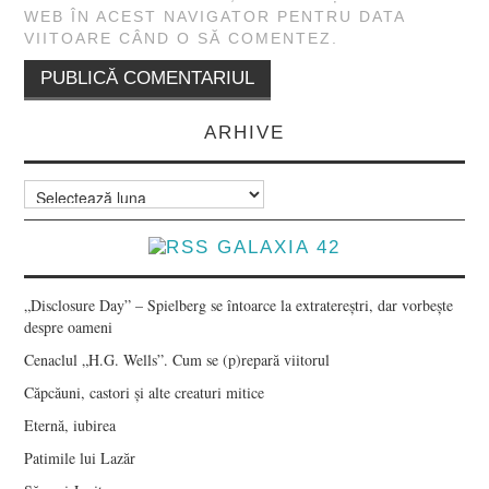
WEB ÎN ACEST NAVIGATOR PENTRU DATA
VIITOARE CÂND O SĂ COMENTEZ.
ARHIVE
Arhive
GALAXIA 42
„Disclosure Day” – Spielberg se întoarce la extratereștri, dar vorbește
despre oameni
Cenaclul „H.G. Wells”. Cum se (p)repară viitorul
Căpcăuni, castori și alte creaturi mitice
Eternă, iubirea
Patimile lui Lazăr