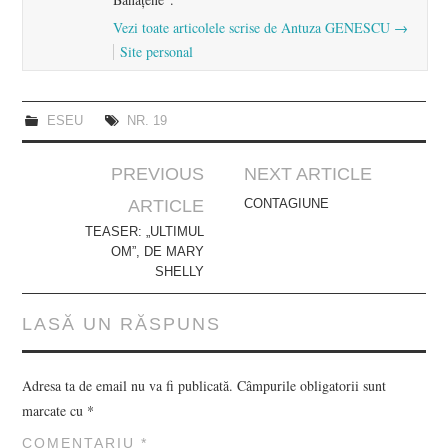
Vezi toate articolele scrise de Antuza GENESCU
→
Site personal
ESEU
NR. 19
Post
PREVIOUS
NEXT ARTICLE
navigation
ARTICLE
CONTAGIUNE
TEASER: „ULTIMUL
OM”, DE MARY
SHELLY
LASĂ UN RĂSPUNS
Adresa ta de email nu va fi publicată.
Câmpurile obligatorii sunt
marcate cu
*
COMENTARIU
*