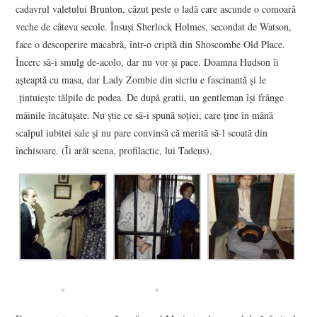
cadavrul valetului Brunton, căzut peste o ladă care ascunde o comoară
veche de câteva secole. Însuşi Sherlock Holmes, secondat de Watson,
face o descoperire macabră, într-o criptă din Shoscombe Old Place.
Încerc să-i smulg de-acolo, dar nu vor şi pace. Doamna Hudson îi
aşteaptă cu masa, dar Lady Zombie din sicriu e fascinantă şi le
ţintuieşte tălpile de podea. De după gratii, un gentleman îşi frânge
mâinile încătuşate. Nu ştie ce să-i spună soţiei, care ţine în mână
scalpul iubitei sale şi nu pare convinsă că merită să-l scoată din
închisoare. (Îi arăt scena, profilactic, lui Tadeus).