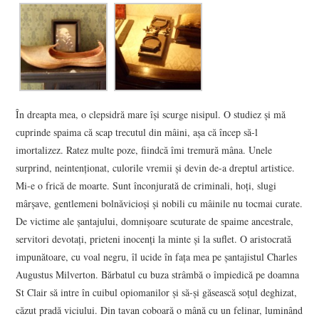
În dreapta mea, o clepsidră mare îşi scurge nisipul. O studiez şi mă
cuprinde spaima că scap trecutul din mâini, aşa că încep să-l
imortalizez. Ratez multe poze, fiindcă îmi tremură mâna. Unele
surprind, neintenţionat, culorile vremii şi devin de-a dreptul artistice.
Mi-e o frică de moarte. Sunt înconjurată de criminali, hoţi, slugi
mârşave, gentlemeni bolnăvicioşi şi nobili cu mâinile nu tocmai curate.
De victime ale şantajului, domnişoare scuturate de spaime ancestrale,
servitori devotaţi, prieteni inocenţi la minte şi la suflet. O aristocrată
impunătoare, cu voal negru, îl ucide în faţa mea pe şantajistul Charles
Augustus Milverton. Bărbatul cu buza strâmbă o împiedică pe doamna
St Clair să intre în cuibul opiomanilor şi să-şi găsească soţul deghizat,
căzut pradă viciului. Din tavan coboară o mână cu un felinar, luminând