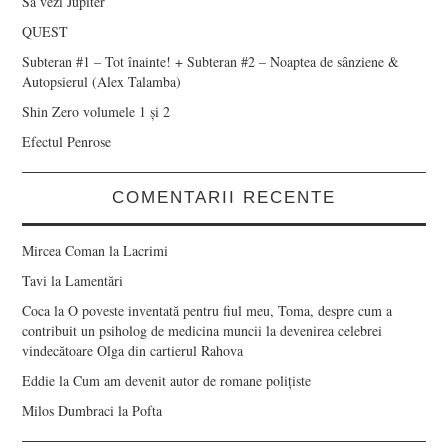
Să vezi Jupiter
QUEST
Subteran #1 – Tot înainte! + Subteran #2 – Noaptea de sânziene &
Autopsierul (Alex Talamba)
Shin Zero volumele 1 și 2
Efectul Penrose
COMENTARII RECENTE
Mircea Coman
la
Lacrimi
Tavi
la
Lamentări
Coca
la
O poveste inventată pentru fiul meu, Toma, despre cum a
contribuit un psiholog de medicina muncii la devenirea celebrei
vindecătoare Olga din cartierul Rahova
Eddie
la
Cum am devenit autor de romane polițiste
Milos Dumbraci
la
Pofta