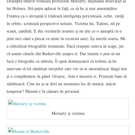
Deasupra tuturor tronează profesorul Moriarty, duşmanul desăvârşit al
lui Holmes. Stă puţin aplecat în faţă, ca să fie şi mai ameninţător.
Fruntea ca o streaşină îi trădează inteligenţa periculoasă, ochii, vârâţi
în orbite, scrutează perspective nefaste. Victima lui, Tadeus, stă pe
scaun, candidă. E din vremurile noastre şi nu ştie ce-o aşteaptă (n-a
ştiut nici când a plecat cu mine în excursia asta). Îşi merită soarta. Mi-
a ridiculizat fotografiile tremurate. Dacă reuşeşte cumva să scape, jur
că asmut câinele din Baskerville asupra ei. Dar înainte o pun să-mi
facă o fotografie cu subreta. Îi spun domnişoarei că trebuie să fie
enervant să tot zâmbeşti turiştilor care vor să se imortalizeze lângă tine
şi o compătimesc în gând. Greşesc. Asta e meseria ei. Primeşte bani să
zâmbească. Cine nu şi-ar dori un asemenea loc de muncă, măcar
temporar? Muzeul e în căutare de personal.
Moriarty şi victima