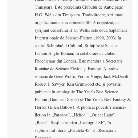
Timişoara. Este preşedinta Clubului de Anticipaţie
H.G. Wells din Timişoara. Traducătoare, scriitoare,
organizatoare de evenimente SF. A organizat, cu
sprijinul cenaclului H.G. Wells, cele două Săptămâni
Internaţionale de Science-Fiction (1999, 2003) în
cadrul Schimbului Cultural, Ştiinţific şi Science-
Fiction Anglo-Român, în colaborare cu clubul
Phoenicians din Londra. Este membră a Societăţii
Române de Science-Fiction şi Fantasy. A tradus
romane de Gene Wolfe, Vernor Vinge, Jack McDevitt,
Robert J. Sawyer, Ken Grimwood etc. şi povestiri
publicate în antologiile The Year’s Best Science
Fiction (Gardner Dozois) şi The Year’s Best Fantasy &
Horror (Ellen Datlow). A publicat povestiri science-
fiction în „Paradox”, „Helion”, „Orient Latin”,
„Banat”. Susţine rubrica „Lectograf SF”, în
suplimentul literar „Paralela 45” al „Renaşterii
Bănăţene”.