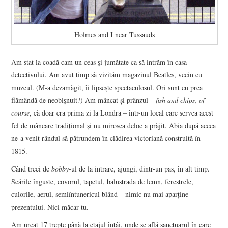
Holmes and I near Tussauds
Am stat la coadă cam un ceas şi jumătate ca să intrăm în casa
detectivului. Am avut timp să vizităm magazinul Beatles, vecin cu
muzeul. (M-a dezamăgit, îi lipseşte spectaculosul. Ori sunt eu prea
flămândă de neobişnuit?) Am mâncat şi prânzul –
fish and chips, of
course
, că doar era prima zi la Londra – într-un local care servea acest
fel de mâncare tradiţional şi nu mirosea deloc a prăjit. Abia după aceea
ne-a venit rândul să pătrundem în clădirea victoriană construită în
1815.
Când treci de
bobby
-ul de la intrare, ajungi, dintr-un pas, în alt timp.
Scările înguste, covorul, tapetul, balustrada de lemn, ferestrele,
culorile, aerul, semiîntunericul blând – nimic nu mai aparţine
prezentului. Nici măcar tu.
Am urcat 17 trepte până la etajul întâi, unde se află sanctuarul în care