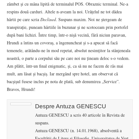
zâmbet şi cu mâna lipită de terminalul POS. Obraznic terminal. Ne-a
respins două carduri. Altele n-aveam la noi. Urâţelul ne tot dădea
hârtii pe care scria
Declined
. Suspans maxim. Noi ne ştergeam de
transpiraţie, puneam hârtiile în buzunar şi ne scotoceam prin portofel
după bani lichizi. Între timp, într-o nişă vecină, fără niciun paravan,
Hrundi a întins un covoraş, a îngenuncheat şi s-a apucat să facă
temenele, arătându-ne în mod repetat, absolut nesimţitor la stânjeneala
noastră, o parte a corpului său pe care noi nu ţineam deloc s-o vedem.
Am plătit, într-un final enigmatic, şi, ca să nu ne facem de râs mai
mult, am lăsat şi bacşiş. Iar mergând spre hotel, am observat că
bacşişul fusese inclus pe nota de plată, sub denumirea „Service”.
Bravos, Hrundi!
Despre Antuza GENESCU
Antuza GENESCU a scris 40 articole în Revista de
suspans.
Antuza GENESCU (n. 14.01.1968), absolventă a
Facultăţii de Litere şi Filosofie, Universitatea de Vest,