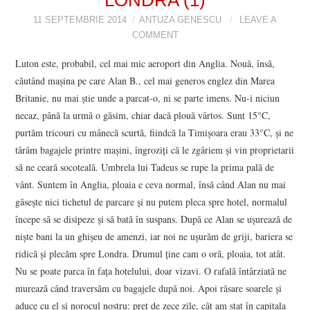
VIZIUNI ȘI SPECTRE
11 SEPTEMBRIE 2014
ANTUZA GENESCU
LEAVE A
COMMENT
CONTRAPAGINI
Luton este, probabil, cel mai mic aeroport din Anglia. Nouă, însă,
căutând maşina pe care Alan B., cel mai generos englez din Marea
CARTE & FILM
Britanie, nu mai ştie unde a parcat-o, ni se parte imens. Nu-i niciun
necaz, până la urmă o găsim, chiar dacă plouă vârtos. Sunt 15°C,
SUSPANS
purtăm tricouri cu mânecă scurtă, fiindcă la Timişoara erau 33°C, şi ne
târâm bagajele printre maşini, îngroziţi că le zgâriem şi vin proprietarii
NUMĂRUL 48 /
să ne ceară socoteală. Umbrela lui Tadeus se rupe la prima pală de
vânt. Suntem în Anglia, ploaia e ceva normal, însă când Alan nu mai
MARTIE 2018
găseşte nici tichetul de parcare şi nu putem pleca spre hotel, normalul
începe să se disipeze şi să bată în suspans. După ce Alan se uşurează de
NUMĂRUL 49 /
nişte bani la un ghişeu de amenzi, iar noi ne uşurăm de griji, bariera se
ridică şi plecăm spre Londra. Drumul ţine cam o oră, ploaia, tot atât.
APRILIE 2018
Nu se poate parca în faţa hotelului, doar vizavi. O rafală întârziată ne
murează când traversăm cu bagajele după noi. Apoi răsare soarele şi
aduce cu el şi norocul nostru: preţ de zece zile, cât am stat în capitala