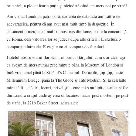
britanică, a plouat foarte puţin şi niciodată când am mers noi pe stradă.
Am vizitat Londra a patra oară, dar abia de data asta am trăit-o de-
adevăratelea, pentru că am avut mai mult timp la dispoziţie. În
clasamentul meu, e cel mai frumos oraş din lume, poate la concurenţă
cu Roma, deşi valoarea lor se judecă după alte criterii. E exclusă o
comparaţie între ele. E ca şi cum ai compara două culori.
Hotelul nostru era în Barbican, în buricul târgului, cum s-ar zice, aşa
că aveam de mers numai zece minute până la Museum of London şi
încă vreo cinci până la St Paul’s Cathedral. De-acolo, ţop-ţop, peste
Millennium Bridge, până la The Globe şi Tate Modern. Şi la celelalte
minunăţii – clădiri, locuri, privelişti – care mi s-au lipit de suflet şi fac
din Londra oraşul unde aş vrea să locuiesc măcar post mortem, pe post
de stafie, la 221b Baker Street, adică aici: