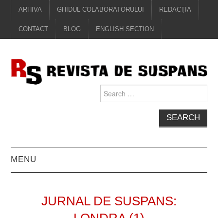
ARHIVA
GHIDUL COLABORATORULUI
REDACŢIA
CONTACT
BLOG
ENGLISH SECTION
Search
for:
MENU
EDITORIAL
JURNAL DE SUSPANS:
PROZĂ
LONDRA (1)