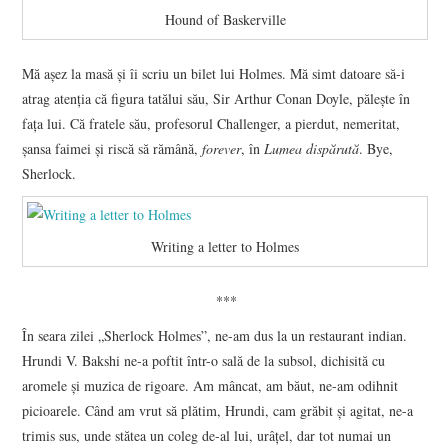
Hound of Baskerville
Mă aşez la masă şi îi scriu un bilet lui Holmes. Mă simt datoare să-i
atrag atenţia că figura tatălui său, Sir Arthur Conan Doyle, păleşte în
faţa lui. Că fratele său, profesorul Challenger, a pierdut, nemeritat,
şansa faimei şi riscă să rămână,
forever
, în
Lumea dispărută
. Bye,
Sherlock.
Writing a letter to Holmes
***
În seara zilei „Sherlock Holmes”, ne-am dus la un restaurant indian.
Hrundi V. Bakshi ne-a poftit într-o sală de la subsol, dichisită cu
aromele şi muzica de rigoare. Am mâncat, am băut, ne-am odihnit
picioarele. Când am vrut să plătim, Hrundi, cam grăbit şi agitat, ne-a
trimis sus, unde stătea un coleg de-al lui, urâţel, dar tot numai un